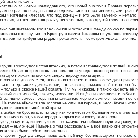
публики снискал…
мательно за боями наблюдавшего, его новый знакомец Бравыр поразил
дал не раз, но всегда на ноги поднимался и на противников, аки грозный
жам чертячьим хлестал, что под конец – и это было заметно – немало
ного сил, и глаз один напрочь у него заплыл, зато другой горел в озве
.
лько они вчетвером изо всех бойцов и осталися и между собою по пара
мовалом столкнуться, а Бравыру с самим Титавром не удалось разминут
 да рёв по трибунным рядам прокатилися. Посмотрел Яваха, чего, мол,
я!
 груди ворохнулося стремительно, а потом встрепенулося птицей, в си
вался. Он аж вперёд невольно подался и увидал наконец свою ненагля
тавшую и ярким платочком сверху народу махавшую…
 раз и не два облетев, невесть кого невеста нашла себе для приземл
 сошла: до своих домогателей, так сказать, снизошла. И такая она бы
 – только в сказке нашей сказать! Ну, мы и скажем и такою как есть её по
ивный свет из себя, кажись, излучали. И ещё они смеялися, и губки 
блестящие волосы Борьянины шикарною чёрною волною позади неё ст
 На голове ейной сияла золотая небольшая корона, и бессчётное число
игуре очаровательной этой крали.
а шибко не бросалась, потому как количеством большим не отличалась:
 нету прямо слов, чтобы передать гармонию и красу этих форм...
рую деваху в один миг узнал – ту самую, им побеждённую рыцаршу, в 
ожидал – ему ж ещё Навьяна о том рассказала – а всё равно сиё открыти
ная княжна была собою пленительна…
о арене туда да сюда прошлася, публику бесновавшуюся поприветств