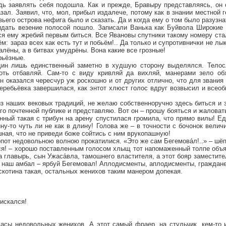
дь заявлять себя подошла. Как и прежде, Бравыру представляясь, он 
азал. Заявил, что, мол, прибыл издалече, потому как в знании местной 
ьего острова нефига было и сказать. Да и когда ему о том было разузна
идать везение полосой пошло. Записали Ванька как Буйвола Широкие 
ся ему жребий первым биться. Все Явановы спутники такому номеру стал
м: зараз всех как есть тут и побьём!.. Да только и супротивнички не л
алёны, а в битвах умудрёны. Вона какие все грозные!
рьёзные.
дин лишь единственный заметно в худшую сторону выделялся. Телос
хоть отбавляй. Сам-то с виду кривляй да вихляй, манерами зело о
н оказался чересчур уж роскошно и от других отлично, что для звания
еребьёвка завершилася, как энтот хлюст голос вдруг возвысил и всео
 из наших вековых традиций, не желаю собственноручно здесь биться и
го почтенной публике и представляю. Вот он – прошу бояться и жаловать
нный такая с трибун на арену спустилася громила, что прямо вилы! Е
ну-то чуть ли не как в длину! Голова же – в точности с бочонок велич
шная, что не приведи боже сойтись с ним врукопашную!
опот недовольною волною прокатилися. «Это же сам Бегемова́л!..» – шё
ся! – хорошо поставленным голосом хлыщ тот напомаженный толпе объя
а главырь, сын Ужаса́вла, тамошнего властителя, а этот бояр заместит
 наш амбал – ярбуй Бегемовал! Аплодисменты, аплодисменты, граждане
скотина такая, остальных женихов таким манером допекая.
искался!
асы недовольных женихов. А этот самый фраер, на стульчик, кем-то и