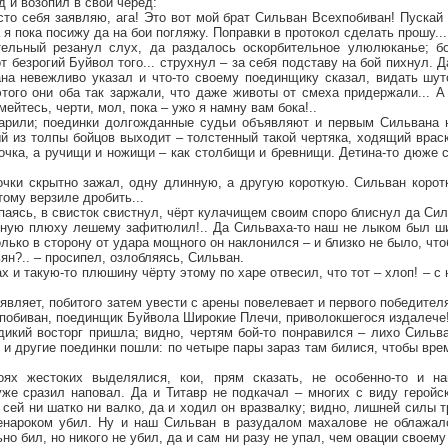
д и возопил в свой черёд:
то себя заявляю, ага! Это вот мой брат Сильван Всехпобиван! Пускай 
 я пока посижу да на бои погляжу. Поправки в протокол сделать прошу...
ительный резанул слух, да раздалось оскорбительное улюлюканье; б
т безрогий Буйвол того... струхнул – за себя подставу на бой пихнул. 
на невежливо указал и что-то своему поединщику сказал, видать шут
того они оба так заржали, что даже животы от смеха придержали... А 
ейтесь, черти, мол, пока – ужо я намну вам бока!..
дарили; поединки долгожданные судьи объявляют и первым Сильвана 
й из толпы бойцов выходит – толстенный такой чертяка, ходящий враск
 кочка, а ручищи и ножищи – как столбищи и бревнищи. Детина-то дюже 
очки скрытно зажал, одну длинную, а другую короткую. Сильван корот
тому верзиле дробить...
епаясь, в свисток свистнул, чёрт кулачищем своим споро блиснул да Сил
чёную плюху лешему зафитюлил!.. Да Сильваха-то наш не лыком был ши
только в сторону от удара мощного он наклонился – и близко не было, ч
ян?.. – просипел, озлобляясь, Сильван.
 и такую-то плюшину чёрту этому по харе отвесил, что тот – хлоп! – с 
заявляет, побитого затем увести с арены повелевает и первого победите
побиван, поединщик Буйвола Широкие Плечи, приволокшегося издалече
 дикий восторг пришла; видно, чертям бой-то понравился – лихо Силь
 и другие поединки пошли: по четыре пары зараз там билися, чтобы вре
ях жестоких выделялися, кои, прям сказать, не особенно-то и н
е сразил наповал. Да и Титавр не подкачал – многих с виду геройск
 сей ни шатко ни валко, да и ходил он вразвалку; видно, лишней силы т
енароком убил. Ну и наш Сильван в разудалом махалове не облажал
но бил, но никого не убил, да и сам ни разу не упал, чем овации своем