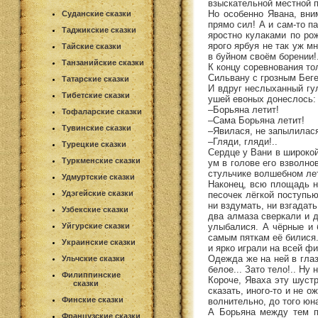
взыскательной местной 
Но особенно Явана, вни
Суданские сказки
прямо сил! А и сам-то па
Таджикские сказки
яростно кулаками по ро
ярого ярбуя не так уж м
Тайские сказки
в буйном своём борении!.
Танзанийские сказки
К концу соревнования то
Сильвану с грозным Беге
Татарские сказки
И вдруг неслыханный гул
Тибетские сказки
ушей евоных донеслось:
–Борьяна летит!
Тофаларские сказки
–Сама Борьяна летит!
Тувинские сказки
–Явилася, не запылилас
–Гляди, гляди!..
Турецкие сказки
Сердце у Вани в широкой
Туркменские сказки
ум в голове его взволно
стульчике волшебном ле
Удмуртские сказки
Наконец, всю площадь не
Удэгейские сказки
песочек лёгкой поступью
ни вздумать, ни взгадать
Узбекские сказки
два алмаза сверкали и д
улыбалися. А чёрные и 
Уйгурские сказки
самым пяткам её билися.
Украинские сказки
и ярко играли на всей ф
Одежда же на ней в глаз
Ульчские сказки
белое... Зато тело!.. Ну
Филиппинские
Короче, Яваха эту шуст
сказки
сказать, иного-то и не 
Финские сказки
волнительно, до того ю
А Борьяна между тем п
Французские сказки