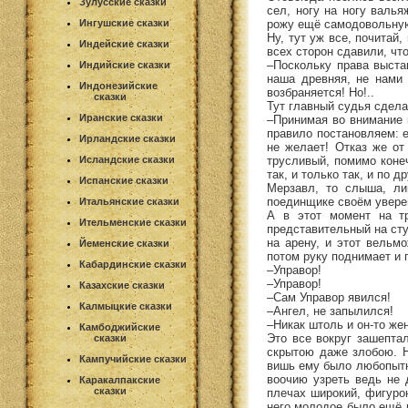
Зулусские сказки
сел, ногу на ногу валь
рожу ещё самодовольную
Ингушские сказки
Ну, тут уж все, почитай
Индейские сказки
всех сторон сдавили, что
–Поскольку права выста
Индийские сказки
наша древняя, не нами 
Индонезийские
возбраняется! Но!..
сказки
Тут главный судья сдела
Иранские сказки
–Принимая во внимание 
правило постановляем: е
Ирландские сказки
не желает! Отказ же от
трусливый, помимо конеч
Исландские сказки
так, и только так, и по др
Испанские сказки
Мерзавл, то слыша, ли
поединщике своём увере
Итальянские сказки
А в этот момент на т
Ительменские сказки
представительный на сту
на арену, и этот вельм
Йеменские сказки
потом руку поднимает и 
Кабардинские сказки
–Управор!
–Управор!
Казахские сказки
–Сам Управор явился!
Калмыцкие сказки
–Ангел, не запылился!
–Никак штоль и он-то жен
Камбоджийские
Это все вокруг зашептал
сказки
скрытою даже злобою. Н
Кампучийские сказки
вишь ему было любопытно
воочию узреть ведь не 
Каракалпакские
сказки
плечах широкий, фигуро
него молодое было ещё и