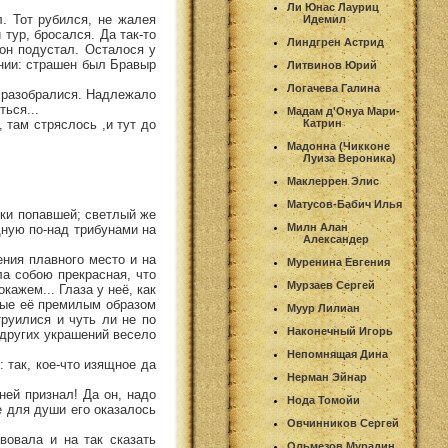
Ли Юнас Лауриц
. Тот рубился, не жалея
Идемил
 тур, бросался. Да так-то
Линдгрен Астрид
 он подустал. Осталося у
рении: страшен был Бравыр
Литвинов Юрий
Логачева Галина
м разобралися. Надлежало
ься...
Мадам д'Онуа Мари-
 там стряслось ,и тут до
Катрин
Мадонна (Чикконе
Луиза Вероника)
Маклеррен Элис
Матусов-Бабич Илья
лки попавшей; светлый же
Милн Алан
дную по-над трибунами на
Александер
ения плавного место и на
Муренина Евгения
ла собою прекрасная, что
Мурзаев Сергей
кажем... Глаза у неё, как
алые её премилым образом
Муур Лилиан
руилися и чуть ли не по
Наконечный Игорь
 других украшений весело
Непомнящая Дина
 так, кое-что изящное да
Нерман Эйнар
ней признал! Да он, надо
Нода Томойи
е для души его оказалось
Овчинников Сергей
овала и на так сказать
Ольмезов Мурадин