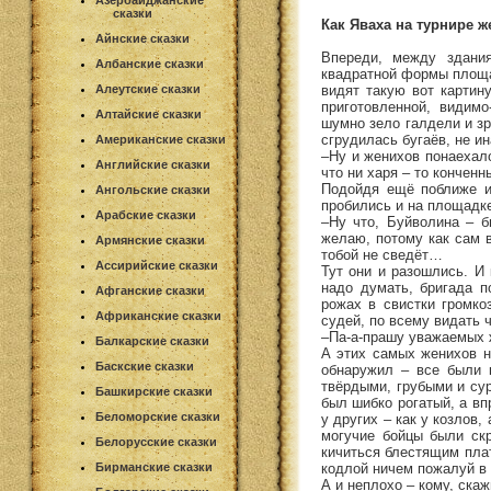
Азербайджанские
сказки
Как Яваха на турнире 
Айнские сказки
Впереди, между здани
Албанские сказки
квадратной формы площад
видят такую вот картин
Алеутские сказки
приготовленной, видимо
Алтайские сказки
шумно зело галдели и з
сгрудилась бугаёв, не и
Американские сказки
–Ну и женихов понаехало
Английские сказки
что ни харя – то конченн
Подойдя ещё поближе и 
Ангольские сказки
пробились и на площадке
Арабские сказки
–Ну что, Буйволина – б
желаю, потому как сам в
Армянские сказки
тобой не сведёт…
Ассирийские сказки
Тут они и разошлись. И 
надо думать, бригада п
Афганские сказки
рожах в свистки громко
Африканские сказки
судей, по всему видать 
–Па-а-прашу уважаемых ж
Балкарские сказки
А этих самых женихов н
Баскские сказки
обнаружил – все были 
твёрдыми, грубыми и сур
Башкирские сказки
был шибко рогатый, а вп
Беломорские сказки
у других – как у козлов
могучие бойцы были скр
Белорусские сказки
кичиться блестящим пла
кодлой ничем пожалуй в 
Бирманские сказки
А и неплохо – кому, ска