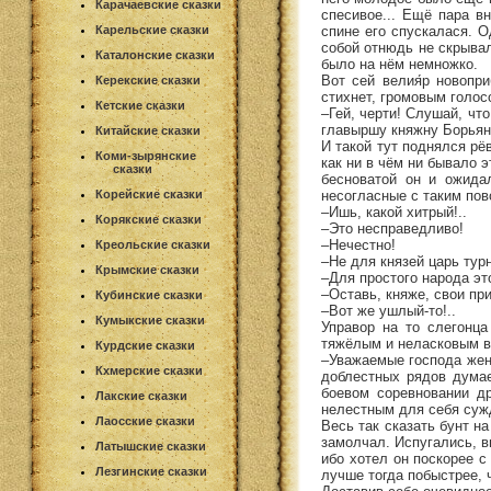
Карачаевские сказки
спесивое... Ещё пара в
спине его спускалася. О
Карельские сказки
собой отнюдь не скрывал
Каталонские сказки
было на нём немножко.
Вот сей велия́р новопр
Керекские сказки
стихнет, громовым голосо
Кетские сказки
–Гей, черти! Слушай, чт
главыршу княжну Борьяну
Китайские сказки
И такой тут поднялся рё
Коми-зырянские
как ни в чём ни бывало 
сказки
бесноватой он и ожида
несогласные с таким пов
Корейские сказки
–Ишь, какой хитрый!..
Корякские сказки
–Это несправедливо!
–Нечестно!
Креольские сказки
–Не для князей царь тур
Крымские сказки
–Для простого народа эт
–Оставь, княже, свои пр
Кубинские сказки
–Вот же ушлый-то!..
Кумыкские сказки
Управор на то слегонца
тяжёлым и неласковым вз
Курдские сказки
–Уважаемые господа жених
Кхмерские сказки
доблестных рядов думает
боевом соревновании др
Лакские сказки
нелестным для себя суж
Лаосские сказки
Весь так сказать бунт н
замолчал. Испугались, в
Латышские сказки
ибо хотел он поскорее с
Лезгинские сказки
лучше тогда побыстрее,