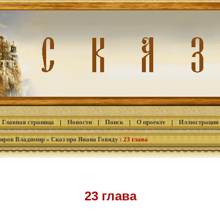
Главная страница
|
Новости
|
Поиск
|
О проекте
|
Иллюстрации
иров Владимир
»
Сказ про Явана Говяду
:
23 глава
23 глава