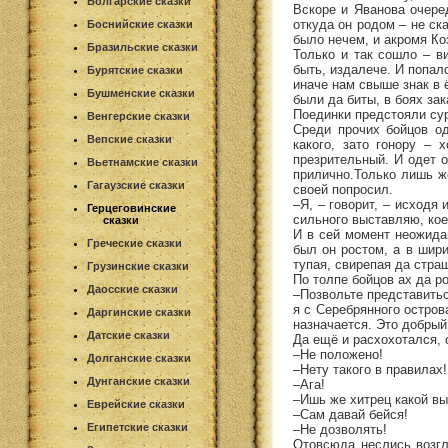
Болгарские сказки
Вскоре и Яванова очере
откуда он родом – не ск
Боснийские сказки
было нечем, и акромя Коз
Бразильские сказки
Только и так сошло – в
быть, издалече. И попал
Бурятские сказки
иначе нам свыше знак в ё
Бушменские сказки
были да биты, в боях зак
Поединки предстояли су
Венгерские сказки
Среди прочих бойцов о
Вепские сказки
какого, зато гонору – 
презрительный. И одет о
Вьетнамские сказки
прилично.Только лишь ж
Гагаузские сказки
своей попросил.
–Я, – говорит, – исходя
Герцеговинские
сильного выставляю, кое
сказки
И в сей момент неожида
Греческие сказки
был он ростом, а в шири
тупая, свирепая да стра
Грузинские сказки
По толпе бойцов ах да р
Даосские сказки
–Позвольте представить
я с Серебрянного остров
Даргинские сказки
назначается. Это добрый
Датские сказки
Да ещё и расхохотался, 
–Не положено!
Долганские сказки
–Нету такого в правилах!
Дунганские сказки
–Ага!
–Ишь же хитрец какой вы
Еврейские сказки
–Сам давай бейся!
Египетские сказки
–Не дозволять!
Отовсюда неслись возгл