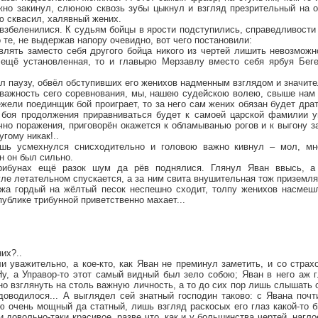
яжно закинул, слюною сквозь зубы цыкнул и взгляд презрительный на 
 сквасил, халявный жених.
, взбеленилися. К судьям бойцы в ярости подступились, справедливости 
 те, не выдержав напору очевидно, вот чего постановили:
влять заместо себя другого бойца никого из чертей лишить невозможн
ещё установленная, то и главырю Мерзавлу вместо себя ярбуя Беге
л паузу, обвёл обступивших его женихов надменным взглядом и значите
важность сего соревнования, мы, нашею судейскою волею, свыше на
жели поединщик бой проиграет, то за него сам жених обязан будет драт
 боя продолжения приравниваться будет к самоей царской фамилии у
но поражения, приговорён окажется к обламыванью рогов и к выгону з
угому никак!..
шь усмехнулся снисходительно и головою важно кивнул – мол, мне
н он был сильно.
рибунах ещё разок шум да рёв поднялися. Глянул Яван ввысь, а 
ле летательном спускается, а за ним свита внушительная тож приземля
ожа гордый на жёлтый песок неспешно сходит, толпу женихов насмеш
публике трибунной приветственно махает...
их?..
и уважительно, а кое-кто, как Яван не преминул заметить, и со стра
у, а Управор-то этот самый видный был зело собою; Яван в него аж г
 взглянуть на столь важную личность, а то до сих пор лишь слышать 
доводилося... А выглядел сей знатный господин таково: с Явана почт
ю очень мощный да статный, лишь взгляд раскосых его глаз какой-то 
 довольно-таки красивое, разве что, как и у большинства чертей, нагло