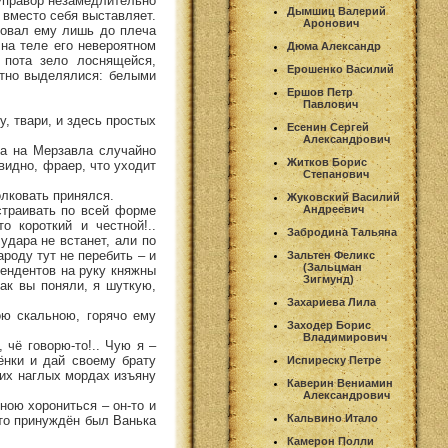
 Управор незамедлительно
Дымшиц Валерий
 вместо себя выставляет.
Аронович
мовал ему лишь до плеча
на теле его невероятном
Дюма Александр
 пота зело лоснящейся,
Ерошенко Василий
етно выделялися: белыми
Ершов Петр
Павлович
у, твари, и здесь простых
Есенин Сергей
Александрович
ха на Мерзавла случайно
Житков Борис
евидно, фраер, что уходит
Степанович
олковать принялся.
Жуковский Василий
страивать по всей форме
Андреевич
 короткий и честной!..
Забродина Тальяна
удара не встанет, али по
ароду тут не перебить – и
Зальтен Феликс
(Зальцман
тендентов на руку княжны
Зигмунд)
как вы поняли, я шуткую,
Захариева Лила
ою скальною, горячо ему
Заходер Борис
Владимирович
 чё говорю-то!.. Чую я –
ёнки и дай своему брату
Испиреску Петре
 их наглых мордах изъяну
Каверин Вениамин
Александрович
ною хорониться – он-то и
Кальвино Итало
что принуждён был Ванька
Камерон Полли