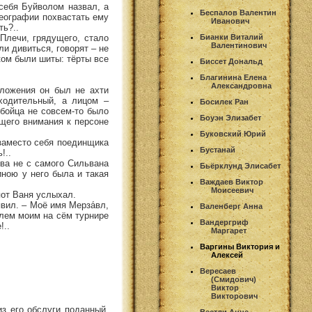
себя Буйволом назвал, а
Беспалов Валентин
географии похвастать ему
Иванович
ть?..
Плечи, грядущего, стало
Бианки Виталий
Валентинович
и дивиться, говорят – не
ыком были шиты: тёрты все
Биссет Дональд
Благинина Елена
Александровна
ложения он был не ахти
бходительный, а лицом –
Босилек Ран
 бойца не совсем-то было
Боуэн Элизабет
бщего внимания к персоне
Буковский Юрий
 заместо себя поединщика
Бустанай
!..
два не с самого Сильвана
Бьёрклунд Элисабет
иною у него была и такая
Важдаев Виктор
Моисеевич
пот Ваня услыхал.
вил. – Моё имя Мерза́вл,
Валенберг Анна
елем моим на сём турнире
Вандергриф
!..
Маргарет
Варгины Виктория и
Алексей
Вересаев
(Смидович)
Виктор
Викторович
з его обслуги поданный,