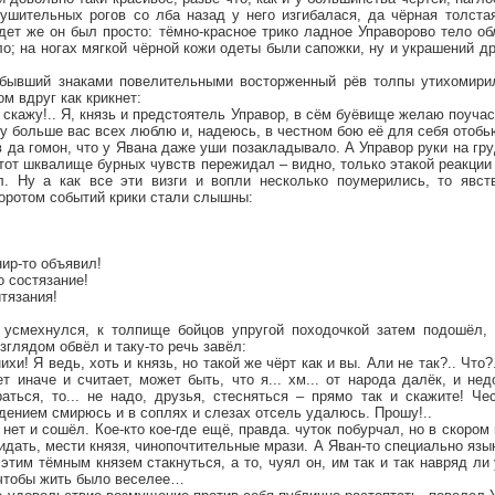
нушительных рогов со лба назад у него изгибалася, да чёрная толста
дет же он был просто: тёмно-красное трико ладное Управорово тело о
о; на ногах мягкой чёрной кожи одеты были сапожки, ну и украшений др
ибывший знаками повелительными восторженный рёв толпы утихомири
м вдруг как крикнет:
о скажу!.. Я, князь и предстоятель Управор, в сём буёвище желаю поуча
 больше вас всех люблю и, надеюсь, в честном бою её для себя отобью
в да гомон, что у Явана даже уши позакладывало. А Управор руки на гр
этот шквалище бурных чувств пережидал – видно, только этакой реакции 
л. Ну а как все эти визги и вопли несколько поумерились, то явст
оротом событий крики стали слышны:
нир-то объявил!
о состязание!
итязания!
 усмехнулся, к толпище бойцов упругой походочкой затем подошёл,
глядом обвёл и таку-то речь завёл:
и! Я ведь, хоть и князь, но такой же чёрт как и вы. Али не так?.. Что?
 иначе и считает, может быть, что я... хм... от народа далёк, и не
аться, то... не надо, друзья, стесняться – прямо так и скажите! Че
дением смирюсь и в соплях и слезах отсель удалюсь. Прошу!..
а нет и сошёл. Кое-кто кое-где ещё, правда. чуток побурчал, но в скор
идать, мести князя, чинопочтительные мрази. А Яван-то специально язы
 этим тёмным князем стакнуться, а то, чуял он, им так и так навряд ли
 чтобы жить было веселее…