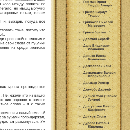
Гофман Эрнст
я коса между лопаток по
Теодор Амадей
блегало, но мышц могучих
Гранер Сириус
агоценных то там, то сям
Теодор
л и, выждав, покуда всё
Грибачев Николай
Матвеевич
ствовать тоже, потому что
Гримм братья
!..
уди преспокойно сложил и
Далечин Сергей
на свои слова от публики
Даль Владимир
венно из среды женихов
Иванович
Данько Елена
Яковлевна
Даскалова Лиана
Даувальдер Валерия
Флориановна
Деламар Уолтер
 настырных претендентов
Джекобс Джозеф
.. Не, ежели кто из ваших
Дисней Уолт (Элайас
достоин наравне с вами в
Уолтер)
стное слово – я с таким
Драгунский Виктор
Юзефович
ом времени и самый смелый
Дринов Стоян
к за зубами попридержал,
 удастся разминуться. Уж
Дурова Наталья
Юрьевна