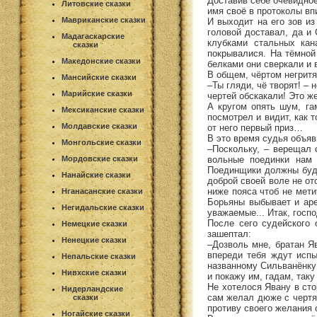
Доставив себе очевидно
Литовские сказки
имя своё в протоколы вп
Мавриканские сказки
И выходит на его зов и
головой доставал, да и
Мадагаскарские
клубками стальных кан
сказки
покрывалися. На тёмной
Македонские сказки
белками они сверкали и 
В общем, чёртом негритя
Мансийские сказки
–Ты гляди, чё творят! – 
Марийские сказки
чертей обскакали! Это же
А кругом опять шум, га
Мексиканские сказки
посмотрел и видит, как т
Молдавские сказки
от него первый приз…
В это время судья объяв
Монгольские сказки
–Поскольку, – верещал 
вольные поединки нам 
Мордовские сказки
Поединщики должны буду
Нанайские сказки
доброй своей воле не отс
ниже пояса чтоб не мети
Нганасанские сказки
Борьяны выбывает и арен
Негидальские сказки
уважаемые... Итак, госп
После сего судейского 
Немецкие сказки
зашептал:
Ненецкие сказки
–Дозволь мне, братан Яв
впереди тебя ждут испы
Непальские сказки
названному Сильванёнку 
Нивхские сказки
и покажу им, гадам, таку
Не хотелося Явану в сто
Нидерландские
сам желал дюже с чертям
сказки
противу своего желания 
Ногайские сказки