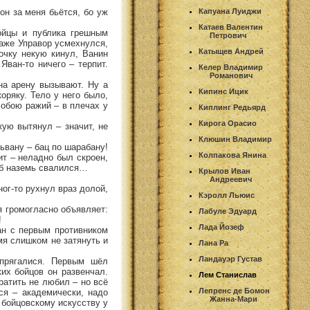
он за меня бьётся, бо уж
Капуана Луиджи
Катаев Валентин
ойцы и публика грешным
Петрович
Даже Управор усмехнулся,
Катыщев Андрей
очку некую кинул, Ванин
Яван-то ничего – терпит.
Келер Владимир
Романович
на арену вызывают. Ну а
Кипинс Ицик
оряку. Тело у него было,
собою ражий – в плечах у
Киплинг Редьярд
Кирога Орасио
кую вытянул – значит, не
Клюшин Владимир
ьвану – бац по шарабану!
Колпакова Янина
т – неладно был скроен,
тоб наземь свалился…
Крылов Иван
Андреевич
ног-то рухнул враз долой,
Кэролл Льюис
ля громогласно объявляет:
Лабуле Эдуард
!
Лада Йозеф
ван с первым противником
мя слишком не затянуть и
Лана Ра
Ландауэр Густав
апрягалися. Первым шёл
их бойцов он развенчал.
Лем Станислав
ратить не любил – но всё
Лепренс де Бомон
ся – академически, надо
Жанна-Мари
у бойцовскому искусству у