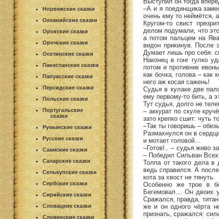
Выступил он тогда вперё
–А и я поединщика замес
Норвежские сказки
очень ему то неймётся, а
Океанийские сказки
Кругом-то свист презр
делом подумали, что это
Орокские сказки
а потом пальцем на Ява
Орочские сказки
видон прикинув. После э
Думает лишь про себя: см
Осетинские сказки
Наконец в гонг гулко у
Пакистанские сказки
потом и противник евоны
как бочка, голова – как
Папуасские сказки
него аж косая сажень!
Персидские сказки
Судья в кулаке две пал
ему первому-то бить, а э
Польские сказки
Тут судья, долго не тел
Португальские
– аккурат по скуле кру
сказки
зато крепко сшит: чуть 
–Так ты говоришь – обезь
Румынские сказки
Размахнулся он в сердцах
Русские сказки
и мотает головой...
–Готов!.. – судья живо 
Саамские сказки
– Победил Сильван Всех
Саларские сказки
Толпа от такого дела в
ведь справился. А после
Селькупские сказки
кота за хвост не тянуть.
Сербские сказки
Особенно же трое в бо
Бегемовал… Он двоих уж
Сирийские сказки
Сражался, правда, титан
же и он одного чёрта н
Словацкие сказки
признать, сражался: силь
Словенские сказки