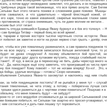
е удовольствие возмущение против себя публично растоптать, повелел
исать, а потом вдруг неожиданно заявляет, что дескать и он поединщика
з трибунных рядов такой великанище, что все прямо ахнули. Сам Беге
 Сильван был этого гиганта пониже и сложением даже пожиже. Мышцы 
атов свивалися, и что удивительно – чёрной блестящей кожей, от
 его харе, точно из камня изваянной, свирепые маленькие глазки зам
в противников, от страха онемевших, чуть ли даже молнии не метали...
нским был этот гигант.
невесть откуда взявшийся Бравыр Явану буркнул и в бок его толкнул. – Н
 сам буево́да Тита́вр – первый боец во всей армии!..
м, тарарам и прочие восторги тысячи чертячьих глоток исторгли. Ява
от побелел аж заметно и ногти на руках нервно стал грызть – допёр, оч
ил, чтобы все уже помаленьку разминалися, а сам правила поединков т
он на всю округу, – женихов записалося больше ангеловой тучи, то у
будет не дюже сподручно! А посему объявляется бой простой, зато
т по очереди друг друга кулаками мутузить, покуда слабейший после 
танет!.. И чур, в висок да в переносицу не бить, дабы чересчур много н
ть!.. Да, напоследок ещё хочу заметить, что проигравший из числа пре
у боя покидает! Кому повезёт – тот не ногами вперёд! Хо-хо!.. Это, 
ода бойцы, удалые молодцы – готовсь! Скоро начинаем…
объявления Сильваха Явана-то захомутал и наклонясь над ним глыб
ан, за тебя поединщиком постоять! И не рыпайся у меня тут – слухай,
тания тяжеленные, не чета этому, а потому – побереги-ка лучше сил
трошки здеся размяться да с чертями этими поквитаться! Пошукаю я в
 обезьяну, что меня помнить будут – не забудут!
роне-то от сего мордобоя отсиживаться да за широкой Сильвановой спи
и боевыми побиться, но Сильван так азартно его просил-уговаривал, 
с ним согласиться и дать-таки лешаку тут порезвиться.