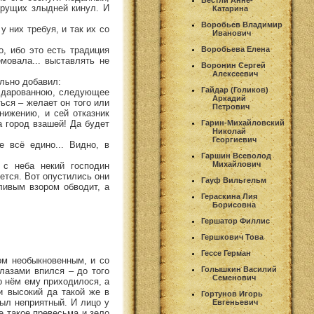
Вестли Анне-
орущих злыдней кинул. И
Катарина
Воробьев Владимир
у них требуя, и так их со
Иванович
о, ибо это есть традиция
Воробьева Елена
мовала... выставлять не
Воронин Сергей
Алексеевич
льно добавил:
Гайдар (Голиков)
м дарованною, следующее
Аркадий
ься – желает он того или
Петрович
нижению, и сей отказник
а город взашей! Да будет
Гарин-Михайловский
Николай
Георгиевич
 всё едино... Видно, в
Гаршин Всеволод
Михайлович
с неба некий господин
ется. Вот опустились они
Гауф Вильгельм
ливым взором обводит, а
Гераскина Лия
Борисовна
Гершатор Филлис
Гершкович Това
Гессе Герман
хом необыкновенным, и со
Голышкин Василий
лазами впился – до того
Семенович
о нём ему приходилося, а
и высокий да такой же в
Гортунов Игорь
был неприятный. И лицо у
Евгеньевич
е такое превесьма и зело