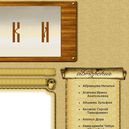
Абрамцева Наталья
Агапова Ирина
Анатольевна
Айшаева Зульфия
Аксаков Сергей
Тимофеевич
Алонсо Дора
Амирэджиби Чабуа