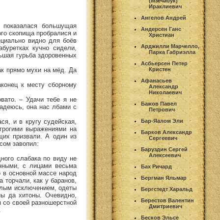
(Мзечабук)
Ираклиевич
Ангелов Андрей
 показалася большущая
Андерсен Ганс
ого скопища пробралися и
Христиан
ециально видно для боёв
Арджилли Марчелло,
абуретках кучно сидели,
Парка Габриэлла
ьшая гурьба здоровенных
Асбьерсен Петер
ак прямо мухи на мёд. Да
Кристен
Афанасьев
аконец к месту сборному
Александр
Николаевич
вато. – Удачи тебе я не
Бажов Павел
Надеюсь, она нас лбами с
Петрович
ся, и в кругу судейская,
Бар-Яалом Эли
строгими выражениями на
Барков Александр
щих призвали. А один из
Сергеевич
сом завопил:
Баруздин Сергей
Алексеевич
ного слабака по виду не
нными, с лицами весьма
Бах Ричард
о в основной массе народ
Бергман Яльмар
а торчали, как у баранов,
 малым исключением, одеты
Бергстедт Харальд
ны да хитоны. Очевидно,
Берестов Валентин
н со своей разношерстной
Дмитриевич
.
Бесков Эльсе