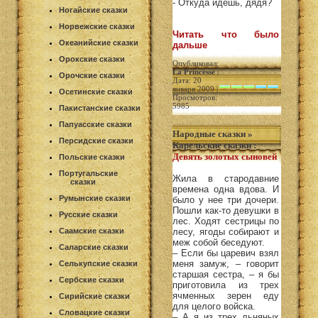
- Откуда идёшь, дядя?
Ногайские сказки
Норвежские сказки
Читать что было
Океанийские сказки
дальше
Орокские сказки
Опубликовал:
La Princesse
|
Орочские сказки
Дата: 20
января 2009 |
Осетинские сказки
Просмотров:
5985
Пакистанские сказки
Папуасские сказки
Народные сказки
»
Персидские сказки
Карельские сказки
:
Девять золотых сыновей
Польские сказки
Португальские
Жила в стародавние
сказки
времена одна вдова. И
Румынские сказки
было у нее три дочери.
Пошли как-то девушки в
Русские сказки
лес. Ходят сестрицы по
Саамские сказки
лесу, ягоды собирают и
меж собой беседуют.
Саларские сказки
– Если бы царевич взял
меня замуж, – говорит
Селькупские сказки
старшая сестра, – я бы
Сербские сказки
приготовила из трех
ячменных зерен еду
Сирийские сказки
для целого войска.
Словацкие сказки
– А я из трех льняных