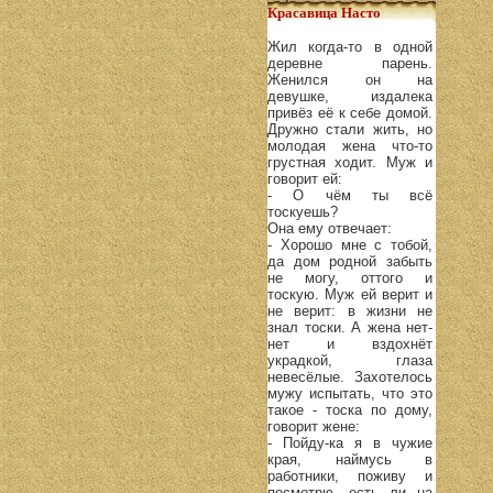
Красавица Насто
Жил когда-то в одной
деревне парень.
Женился он на
девушке, издалека
привёз её к себе домой.
Дружно стали жить, но
молодая жена что-то
грустная ходит. Муж и
говорит ей:
- О чём ты всё
тоскуешь?
Она ему отвечает:
- Хорошо мне с тобой,
да дом родной забыть
не могу, оттого и
тоскую. Муж ей верит и
не верит: в жизни не
знал тоски. А жена нет-
нет и вздохнёт
украдкой, глаза
невесёлые. Захотелось
мужу испытать, что это
такое - тоска по дому,
говорит жене:
- Пойду-ка я в чужие
края, наймусь в
работники, поживу и
посмотрю, есть ли на