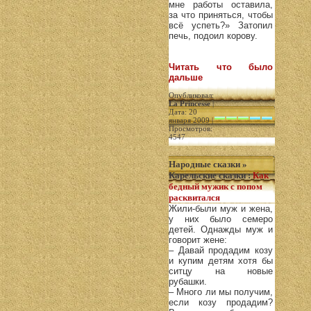
мне работы оставила,
за что приняться, чтобы
всё успеть?» Затопил
печь, подоил корову.
Читать что было
дальше
Опубликовал:
La Princesse
|
Дата: 20
января 2009 |
Просмотров:
4547
Народные сказки
»
Карельские сказки
:
Как
бедный мужик с попом
расквитался
Жили-были муж и жена,
у них было семеро
детей. Однажды муж и
говорит жене:
– Давай продадим козу
и купим детям хотя бы
ситцу на новые
рубашки.
– Много ли мы получим,
если козу продадим?