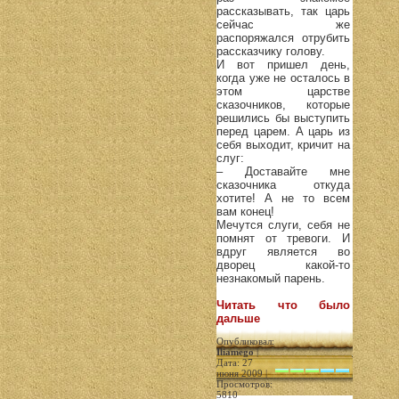
рассказывать, так царь
сейчас же
распоряжался отрубить
рассказчику голову.
И вот пришел день,
когда уже не осталось в
этом царстве
сказочников, которые
решились бы выступить
перед царем. А царь из
себя выходит, кричит на
слуг:
– Доставайте мне
сказочника откуда
хотите! А не то всем
вам конец!
Мечутся слуги, себя не
помнят от тревоги. И
вдруг является во
дворец какой-то
незнакомый парень.
Читать что было
дальше
Опубликовал:
Iliamego
|
Дата: 27
июня 2009 |
Просмотров:
5810