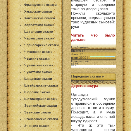
младшей сестре, а
старшую и среднюю
Французские сказки
тоже во дворец взял.
Хакасские сказки
Пожили сколько-то
времени, родила царица
Хантыйские сказки
трех чудесных сыновей:
Хорватские сказки
руки
Цыганские сказки
Читать что было
Черкесские сказки
дальше
Черногорские сказки
Опубликовал:
Iliamego
|
Чеченские сказки
Дата: 27
июня 2009 |
Чешские сказки
Просмотров:
5607
Чувашские сказки
Чукотские сказки
Народные сказки
»
Шведские сказки
Карельские сказки
:
Дорогая шкура
Швейцарские сказки
Шорские сказки
Однажды
тугодумовский мужик
Шотландские сказки
отправился в соседнюю
Эвенкийские сказки
деревню в гости к куму.
Приходит, а у кума
Эвенские сказки
лошадь пала, и он с неё
Эганасанские сказки
шкуру сдирает.
- Что ж это ты,-
Энецкие сказки
удивляется,- среди