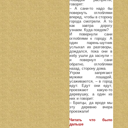
говорят:
– А сани-то надо бы
повернуть оглоблями
вперед, чтобы в сторону
города смотрели. А то
как завтра дорогу
узнаем. Куда поедем?
И повернули сани
оглоблями к городу. А
один парень-шутник
услыхал их разговоры,
дождался, пока они в
избу ушли да заснули –
и повернул сани
обратно, оглоблями
назад, сторону дома.
Утром запрягают
мужики лошадей,
усаживаются, – в город
едут. Едут они едут,
проезжают какую-то
деревушку, а один из
них и говорит:
– Братцы, да вроде мы
эту деревню вчера
проезжали!
Читать что было
дальше