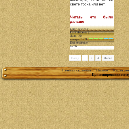
свете тоска или нет.
Читать что было
дальше
Опубликовал:
La Princesse
|
Дата: 20
января 2009 |
Просмотров:
6276
Назад
1
2
3
Далее
Главная страница
|
Письмо
|
Карта сай
При копировании мате