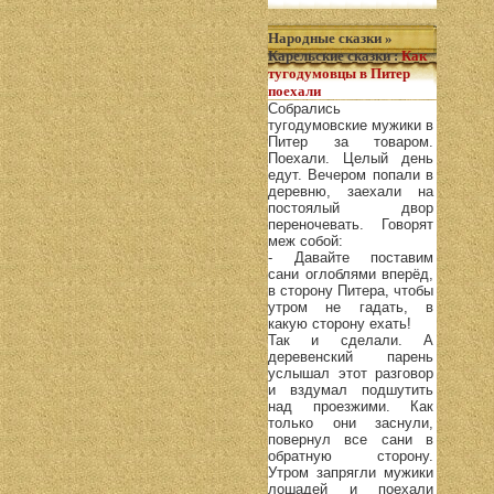
Народные сказки
»
Карельские сказки
:
Как
тугодумовцы в Питер
поехали
Собрались
тугодумовские мужики в
Питер за товаром.
Поехали. Целый день
едут. Вечером попали в
деревню, заехали на
постоялый двор
переночевать. Говорят
меж собой:
- Давайте поставим
сани оглоблями вперёд,
в сторону Питера, чтобы
утром не гадать, в
какую сторону ехать!
Так и сделали. А
деревенский парень
услышал этот разговор
и вздумал подшутить
над проезжими. Как
только они заснули,
повернул все сани в
обратную сторону.
Утром запрягли мужики
лошадей и поехали