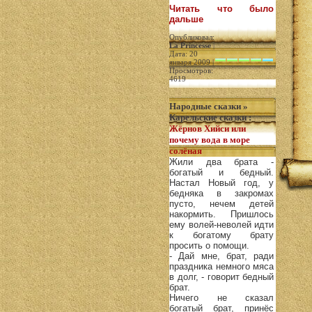
Читать что было
дальше
Опубликовал:
La Princesse
|
Дата: 20
января 2009 |
Просмотров:
4619
Народные сказки
»
Карельские сказки
:
Жёрнов Хийси или
почему вода в море
солёная
Жили два брата -
богатый и бедный.
Настал Новый год, у
бедняка в закромах
пусто, нечем детей
накормить. Пришлось
ему волей-неволей идти
к богатому брату
просить о помощи.
- Дай мне, брат, ради
праздника немного мяса
в долг, - говорит бедный
брат.
Ничего не сказал
богатый брат, принёс