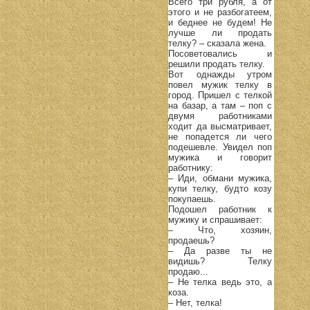
Всего три рубля, а от
этого и не разбогатеем,
и беднее не будем! Не
лучше ли продать
телку? – сказала жена.
Посоветовались и
решили продать телку.
Вот однажды утром
повел мужик телку в
город. Пришел с телкой
на базар, а там – поп с
двумя работниками
ходит да высматривает,
не попадется ли чего
подешевле. Увидел поп
мужика и говорит
работнику:
– Иди, обмани мужика,
купи телку, будто козу
покупаешь.
Подошел работник к
мужику и спрашивает:
– Что, хозяин,
продаешь?
– Да разве ты не
видишь? Телку
продаю...
– Не телка ведь это, а
коза.
– Нет, телка!