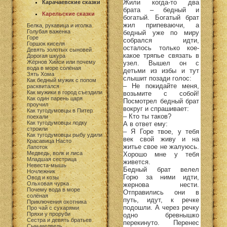
Жили когда-то два
Карачаевские сказки
брата – бедный и
Карельские сказки
богатый. Богатый брат
жил припеваючи, а
Белка, рукавица и иголка
Голубая важенка
бедный уже по миру
Горе
собрался идти,
Горшок киселя
осталось только кое-
Девять золотых сыновей
какое тряпье связать в
Дорогая шкура
Жёрнов Хийси или почему
узел. Вышел он с
вода в море солёная
детьми из избы и тут
Зять Хома
слышит позади голос:
Как бедный мужик с попом
– Не покидайте меня,
расквитался
Как мужики в город съездили
возьмите с собой!
Как один парень царя
Посмотрел бедный брат
проучил
вокруг и спрашивает:
Как тугодумовцы в Питер
– Кто ты таков?
поехали
Как тугодумовцы лодку
А в ответ ему:
строили
– Я Горе твое, у тебя
Как тугодумовцы рыбу удили
век свой живу и на
Красавица Насто
житье свое не жалуюсь.
Лапоток
Медведь, волк и лиса
Хорошо мне у тебя
Младшая сестрица
живется.
Невеста-мышь
Бедный брат велел
Ночлежник
Горю за ними идти,
Овод и козы
Ольховая чурка
жернова нести.
Почему вода в море
Отправились они в
солёная
путь, идут, к речке
Приключения охотника
подошли. А через речку
Про чай с сухарями
Пряхи у проруби
одно бревнышко
Сестра и девять братьев
перекинуто. Перенес
Сын-медведь