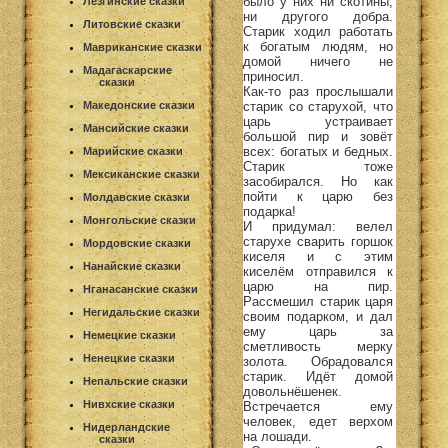
было у них ни скотины,
Лезгинские сказки
ни другого добра.
Литовские сказки
Старик ходил работать
к богатым людям, но
Мавриканские сказки
домой ничего не
Мадагаскарские
приносил.
сказки
Как-то раз прослышали
Македонские сказки
старик со старухой, что
царь устраивает
Мансийские сказки
большой пир и зовёт
всех: богатых и бедных.
Марийские сказки
Старик тоже
Мексиканские сказки
засобирался. Но как
пойти к царю без
Молдавские сказки
подарка!
Монгольские сказки
И придумал: велел
старухе сварить горшок
Мордовские сказки
киселя и с этим
Нанайские сказки
киселём отправился к
царю на пир.
Нганасанские сказки
Рассмешил старик царя
Негидальские сказки
своим подарком, и дал
ему царь за
Немецкие сказки
сметливость мерку
Ненецкие сказки
золота. Обрадовался
старик. Идёт домой
Непальские сказки
довольнёшенек.
Нивхские сказки
Встречается ему
человек, едет верхом
Нидерландские
на лошади.
сказки