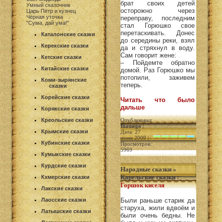
брат своих детей
Умный сказочник
осторожно через
Царь Пётр и кузнец
Чёрная уточка
переправу, последним
"Сума, дай ума!"
стал Горюшко свое
перетаскивать. Донес
Каталонские сказки
до середины реки, взял
Керекские сказки
да и стряхнул в воду.
Сам говорит жене:
Кетские сказки
– Пойдемте обратно
Китайские сказки
домой. Раз Горюшко мы
потопили, заживем
Коми-зырянские
теперь.
сказки
Корейские сказки
Читать что было
дальше
Корякские сказки
Креольские сказки
Опубликовал:
Iliamego
|
Крымские сказки
Дата: 27
июня 2009 |
Кубинские сказки
Просмотров:
5969
Кумыкские сказки
Курдские сказки
Народные сказки
»
Карельские сказки
:
Кхмерские сказки
Горшок киселя
Лакские сказки
Лаосские сказки
Были раньше старик да
старуха, жили вдвоём и
Латышские сказки
были очень бедны. Не