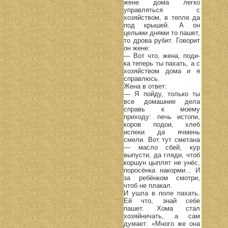
жене дома легко
управляться с
хозяйством, в тепле да
под крышей. А он
целыми днями то пашет,
то дрова рубит. Говорит
он жене:
— Вот что, жена, поди-
ка теперь ты пахать, а с
хозяйством дома и я
справлюсь.
Жена в ответ:
— Я пойду, только ты
все домашние дела
справь к моему
приходу: печь истопи,
коров подои, хлеб
испеки да ячмень
смели. Вот тут сметана
— масло сбей, кур
выпусти, да гляди, чтоб
коршун цыплят не унёс,
поросёнка накорми... И
за ребёнком смотри,
чтоб не плакал.
И ушла в поле пахать.
Ей что, знай себе
пашет. Хома стал
хозяйничать, а сам
думает: «Много же она