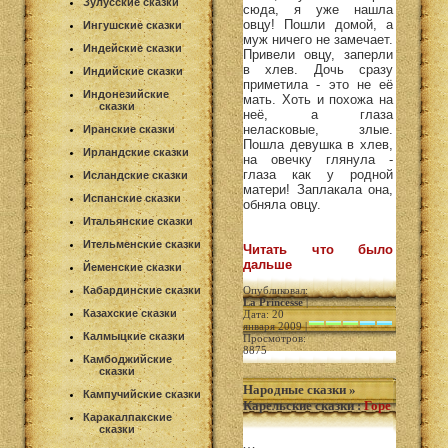
Зулусские сказки
сюда, я уже нашла
овцу! Пошли домой, а
Ингушские сказки
муж ничего не замечает.
Индейские сказки
Привели овцу, заперли
в хлев. Дочь сразу
Индийские сказки
приметила - это не её
Индонезийские
мать. Хоть и похожа на
сказки
неё, а глаза
неласковые, злые.
Иранские сказки
Пошла девушка в хлев,
Ирландские сказки
на овечку глянула -
глаза как у родной
Исландские сказки
матери! Заплакала она,
Испанские сказки
обняла овцу.
Итальянские сказки
Ительменские сказки
Читать что было
дальше
Йеменские сказки
Кабардинские сказки
Опубликовал:
La Princesse
|
Казахские сказки
Дата: 20
января 2009 |
Калмыцкие сказки
Просмотров:
8875
Камбоджийские
сказки
Народные сказки
»
Кампучийские сказки
Карельские сказки
:
Горе
Каракалпакские
сказки