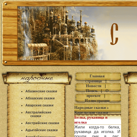
Главная
страница
|
Новости
|
Поиск
|
О
Абазинские сказки
проекте
|
Абхазские сказки
Иллюстрации
Аварские сказки
Народные сказки
»
Карельские сказки
:
Австралийские
сказки
Белка, рукавица и
иголка
Австрийские сказки
Жили когда-то белка,
Адыгейские сказки
рукавица да иголка. И
пошли они в лес.