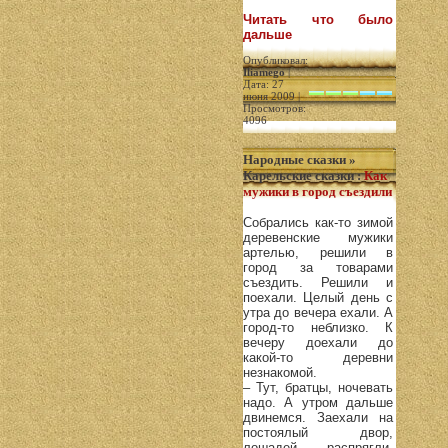
Читать что было
дальше
Опубликовал:
Iliamego
|
Дата: 27
июня 2009 |
Просмотров:
4096
Народные сказки
»
Карельские сказки
:
Как
мужики в город съездили
Собрались как-то зимой
деревенские мужики
артелью, решили в
город за товарами
съездить. Решили и
поехали. Целый день с
утра до вечера ехали. А
город-то неблизко. К
вечеру доехали до
какой-то деревни
незнакомой.
– Тут, братцы, ночевать
надо. А утром дальше
двинемся. Заехали на
постоялый двор,
лошадей распрягли,