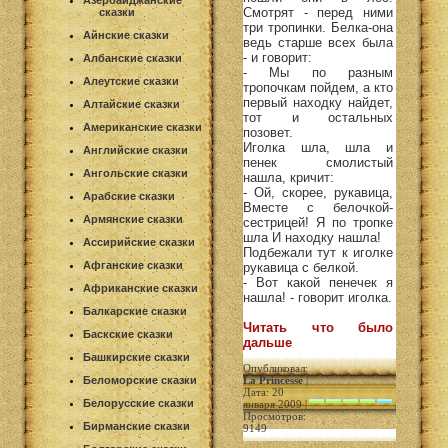
Азербайджанские
Смотрят - перед ними
сказки
три тропинки. Белка-она
Айнские сказки
ведь старше всех была
- и говорит:
Албанские сказки
- Мы по разным
Алеутские сказки
тропочкам пойдем, а кто
первый находку найдет,
Алтайские сказки
тот и остальных
Американские сказки
позовет.
Иголка шла, шла и
Английские сказки
пенек смолистый
Ангольские сказки
нашла, кричит:
- Ой, скорее, рукавица,
Арабские сказки
Вместе с белочкой-
Армянские сказки
сестрицей! Я по тропке
шла И находку нашла!
Ассирийские сказки
Подбежали тут к иголке
Афганские сказки
рукавица с белкой.
- Вот какой пенечек я
Африканские сказки
нашла! - говорит иголка.
Балкарские сказки
Читать что было
Баскские сказки
дальше
Башкирские сказки
Опубликовал:
Беломорские сказки
La Princesse
|
Дата: 20
Белорусские сказки
января 2009 |
Просмотров:
Бирманские сказки
9149