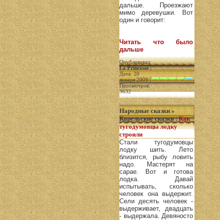
дальше. Проезжают
мимо деревушки. Вот
один и говорит:
Читать что было
дальше
Опубликовал:
La Princesse
|
Дата: 20
января 2009 |
Просмотров:
3632
Народные сказки
»
Карельские сказки
:
Как
тугодумовцы лодку
строили
Стали тугодумовцы
лодку шить. Лето
близится, рыбу ловить
надо. Мастерят на
сарае. Вот и готова
лодка. Давай
испытывать, сколько
человек она выдержит.
Сели десять человек -
выдерживает, двадцать
- выдержала. Девяносто