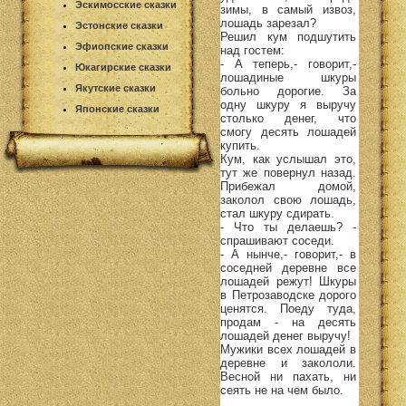
Эскимосские сказки
зимы, в самый извоз,
лошадь зарезал?
Эстонские сказки
Решил кум подшутить
Эфиопские сказки
над гостем:
- А теперь,- говорит,-
Юкагирские сказки
лошадиные шкуры
Якутские сказки
больно дорогие. За
одну шкуру я выручу
Японские сказки
столько денег, что
смогу десять лошадей
купить.
Кум, как услышал это,
тут же повернул назад.
Прибежал домой,
заколол свою лошадь,
стал шкуру сдирать.
- Что ты делаешь? -
спрашивают соседи.
- А нынче,- говорит,- в
соседней деревне все
лошадей режут! Шкуры
в Петрозаводске дорого
ценятся. Поеду туда,
продам - на десять
лошадей денег выручу!
Мужики всех лошадей в
деревне и закололи.
Весной ни пахать, ни
сеять не на чем было.