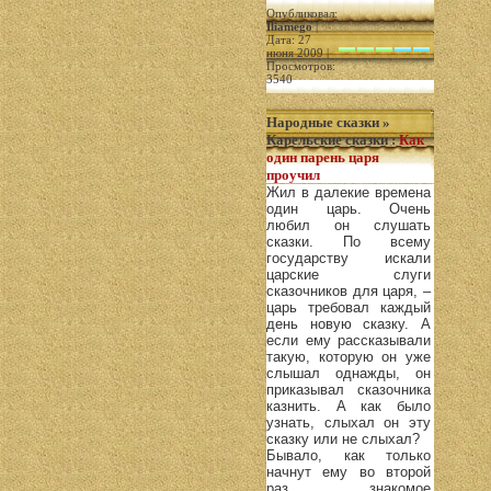
Опубликовал:
Iliamego
|
Дата: 27
июня 2009 |
Просмотров:
3540
Народные сказки
»
Карельские сказки
:
Как
один парень царя
проучил
Жил в далекие времена
один царь. Очень
любил он слушать
сказки. По всему
государству искали
царские слуги
сказочников для царя, –
царь требовал каждый
день новую сказку. А
если ему рассказывали
такую, которую он уже
слышал однажды, он
приказывал сказочника
казнить. А как было
узнать, слыхал он эту
сказку или не слыхал?
Бывало, как только
начнут ему во второй
раз знакомое