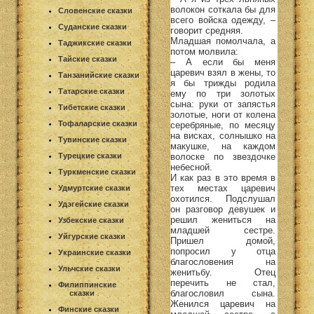
волокон соткала бы для
Словенские сказки
всего войска одежду, –
Суданские сказки
говорит средняя.
Младшая помолчала, а
Таджикские сказки
потом молвила:
Тайские сказки
– А если бы меня
царевич взял в жены, то
Танзанийские сказки
я бы трижды родила
Татарские сказки
ему по три золотых
сына: руки от запястья
Тибетские сказки
золотые, ноги от колена
Тофаларские сказки
серебряные, по месяцу
на висках, солнышко на
Тувинские сказки
макушке, на каждом
Турецкие сказки
волоске по звездочке
небесной.
Туркменские сказки
И как раз в это время в
тех местах царевич
Удмуртские сказки
охотился. Подслушал
Удэгейские сказки
он разговор девушек и
решил жениться на
Узбекские сказки
младшей сестре.
Уйгурские сказки
Пришел домой,
попросил у отца
Украинские сказки
благословения на
Ульчские сказки
женитьбу. Отец
перечить не стал,
Филиппинские
благословил сына.
сказки
Женился царевич на
Финские сказки