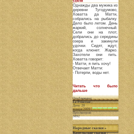
удили
Однажды два мужика из
деревни Тугодумово,
Ховатта да Матти,
собрались на рыбалку.
Дело было летом. День
жаркий, солнечный.
Сели они на плот,
добрались до середины
озера и закинули
удочки. Сидят, ждут,
когда клюнет. Жарко.
Захотели они пить.
Ховатта говорит:
- Матти, я пить хочу!
Отвечает Матти:
- Потерпи, воды нет.
Читать что было
дальше
Опубликовал:
La Princesse
|
Дата: 20
января 2009 |
Просмотров:
3892
Народные сказки
»
Карельские сказки
: