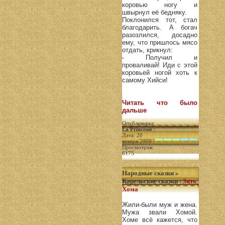
коровью ногу и
швырнул её бедняку.
Поклонился тот, стал
благодарить. А богач
разозлился, досадно
ему, что пришлось мясо
отдать, крикнул:
- Получил и
проваливай! Иди с этой
коровьей ногой хоть к
самому Хийси!
Читать что было
дальше
Опубликовал:
La Princesse
|
Дата: 20
января 2009 |
Просмотров:
6175
Народные сказки
»
Карельские сказки
:
Зять
Хома
Жили-были муж и жена.
Мужа звали Хомой.
Хоме всё кажется, что