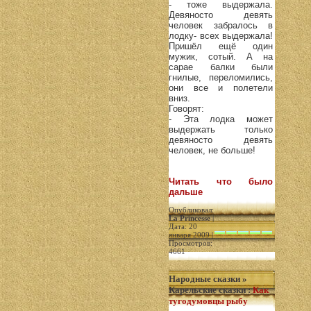
- тоже выдержала.
Девяносто девять
человек забралось в
лодку- всех выдержала!
Пришёл ещё один
мужик, сотый. А на
сарае балки были
гнилые, переломились,
они все и полетели
вниз.
Говорят:
- Эта лодка может
выдержать только
девяносто девять
человек, не больше!
Читать что было
дальше
Опубликовал:
La Princesse
|
Дата: 20
января 2009 |
Просмотров:
4661
Народные сказки
»
Карельские сказки
:
Как
тугодумовцы рыбу