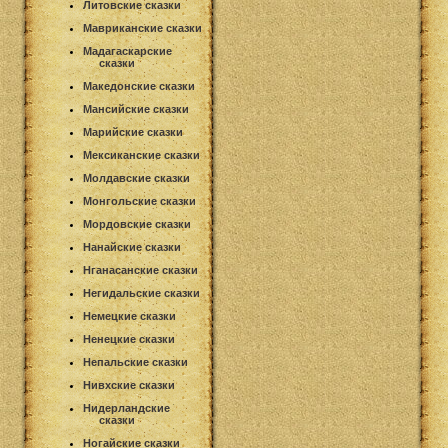
Литовские сказки
Мавриканские сказки
Мадагаскарские
сказки
Македонские сказки
Мансийские сказки
Марийские сказки
Мексиканские сказки
Молдавские сказки
Монгольские сказки
Мордовские сказки
Нанайские сказки
Нганасанские сказки
Негидальские сказки
Немецкие сказки
Ненецкие сказки
Непальские сказки
Нивхские сказки
Нидерландские
сказки
Ногайские сказки