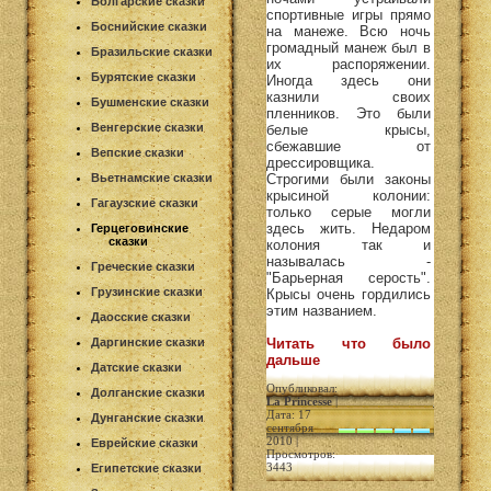
Болгарские сказки
спортивные игры прямо
Боснийские сказки
на манеже. Всю ночь
громадный манеж был в
Бразильские сказки
их распоряжении.
Бурятские сказки
Иногда здесь они
казнили своих
Бушменские сказки
пленников. Это были
Венгерские сказки
белые крысы,
сбежавшие от
Вепские сказки
дрессировщика.
Вьетнамские сказки
Строгими были законы
крысиной колонии:
Гагаузские сказки
только серые могли
здесь жить. Недаром
Герцеговинские
сказки
колония так и
называлась -
Греческие сказки
"Барьерная серость".
Грузинские сказки
Крысы очень гордились
этим названием.
Даосские сказки
Даргинские сказки
Читать что было
дальше
Датские сказки
Опубликовал:
Долганские сказки
La Princesse
|
Дата: 17
Дунганские сказки
сентября
2010 |
Еврейские сказки
Просмотров:
3443
Египетские сказки