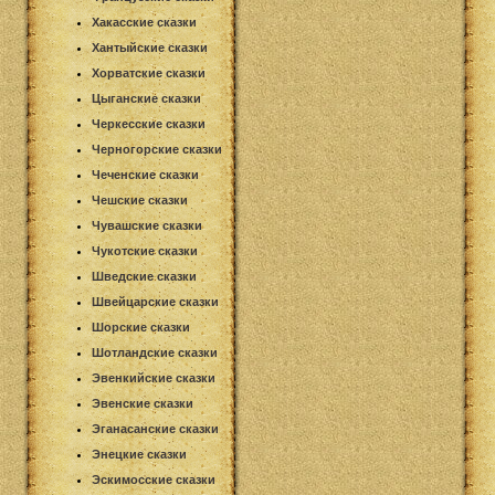
Хакасские сказки
Хантыйские сказки
Хорватские сказки
Цыганские сказки
Черкесские сказки
Черногорские сказки
Чеченские сказки
Чешские сказки
Чувашские сказки
Чукотские сказки
Шведские сказки
Швейцарские сказки
Шорские сказки
Шотландские сказки
Эвенкийские сказки
Эвенские сказки
Эганасанские сказки
Энецкие сказки
Эскимосские сказки