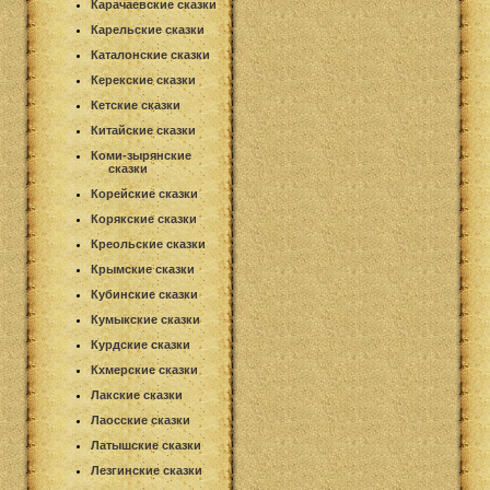
Карачаевские сказки
Карельские сказки
Каталонские сказки
Керекские сказки
Кетские сказки
Китайские сказки
Коми-зырянские
сказки
Корейские сказки
Корякские сказки
Креольские сказки
Крымские сказки
Кубинские сказки
Кумыкские сказки
Курдские сказки
Кхмерские сказки
Лакские сказки
Лаосские сказки
Латышские сказки
Лезгинские сказки