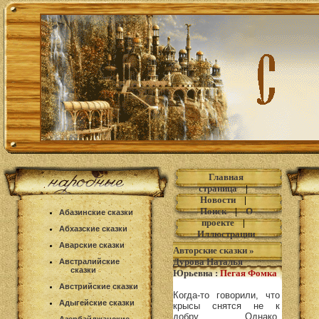
Главная
страница
|
Новости
|
Поиск
|
О
Абазинские сказки
проекте
|
Абхазские сказки
Иллюстрации
Аварские сказки
Авторские сказки
»
Дурова Наталья
Австралийские
сказки
Юрьевна
:
Пегая Фомка
Австрийские сказки
Когда-то говорили, что
Адыгейские сказки
крысы снятся не к
добру. Однако,