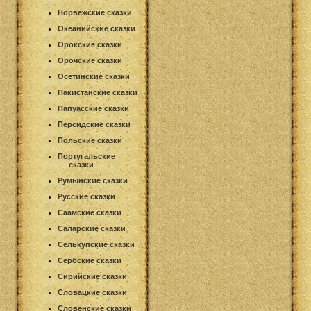
Норвежские сказки
Океанийские сказки
Орокские сказки
Орочские сказки
Осетинские сказки
Пакистанские сказки
Папуасские сказки
Персидские сказки
Польские сказки
Португальские
сказки
Румынские сказки
Русские сказки
Саамские сказки
Саларские сказки
Селькупские сказки
Сербские сказки
Сирийские сказки
Словацкие сказки
Словенские сказки