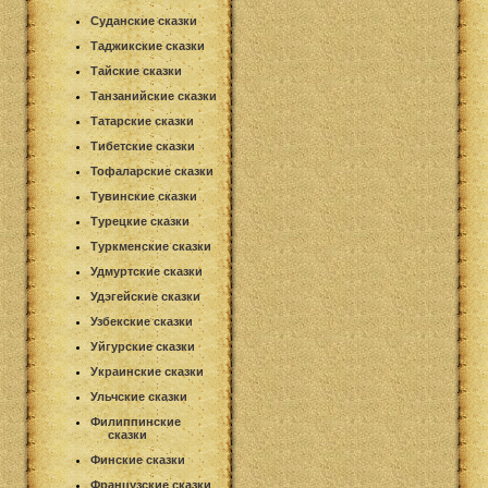
Суданские сказки
Таджикские сказки
Тайские сказки
Танзанийские сказки
Татарские сказки
Тибетские сказки
Тофаларские сказки
Тувинские сказки
Турецкие сказки
Туркменские сказки
Удмуртские сказки
Удэгейские сказки
Узбекские сказки
Уйгурские сказки
Украинские сказки
Ульчские сказки
Филиппинские
сказки
Финские сказки
Французские сказки