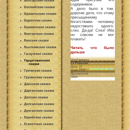
Болгарские сказки
содержимое.
Боснийские сказки
А дело было в том,
дорогие дети, что этому
Бразильские сказки
пресыщенному
Бурятские сказки
богатствами человеку
недоставало одного:
Бушменские сказки
слез. Да-да! Слез! Ибо
Венгерские сказки
он совсем не мог
плакать!
Вепские сказки
Вьетнамские сказки
Читать что было
дальше
Гагаузские сказки
Опубликовал:
Герцеговинские
La Princesse
|
сказки
Дата: 22
июня 2009 |
Греческие сказки
Просмотров:
5849
Грузинские сказки
Даосские сказки
Даргинские сказки
Датские сказки
Долганские сказки
Дунганские сказки
Еврейские сказки
Египетские сказки