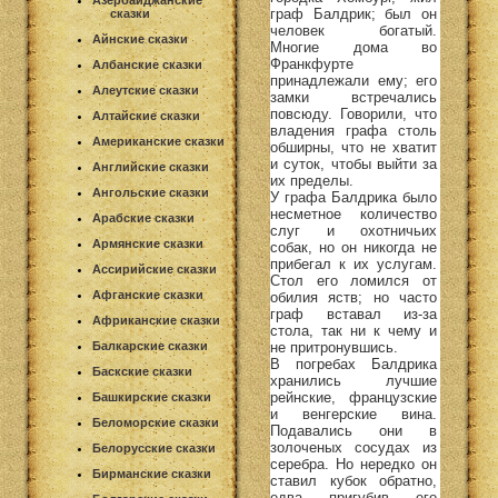
Азербайджанские
граф Балдрик; был он
сказки
человек богатый.
Айнские сказки
Многие дома во
Франкфурте
Албанские сказки
принадлежали ему; его
Алеутские сказки
замки встречались
повсюду. Говорили, что
Алтайские сказки
владения графа столь
Американские сказки
обширны, что не хватит
и суток, чтобы выйти за
Английские сказки
их пределы.
Ангольские сказки
У графа Балдрика было
несметное количество
Арабские сказки
слуг и охотничьих
Армянские сказки
собак, но он никогда не
прибегал к их услугам.
Ассирийские сказки
Стол его ломился от
Афганские сказки
обилия яств; но часто
граф вставал из-за
Африканские сказки
стола, так ни к чему и
Балкарские сказки
не притронувшись.
В погребах Балдрика
Баскские сказки
хранились лучшие
рейнские, французские
Башкирские сказки
и венгерские вина.
Беломорские сказки
Подавались они в
золоченых сосудах из
Белорусские сказки
серебра. Но нередко он
Бирманские сказки
ставил кубок обратно,
едва пригубив его