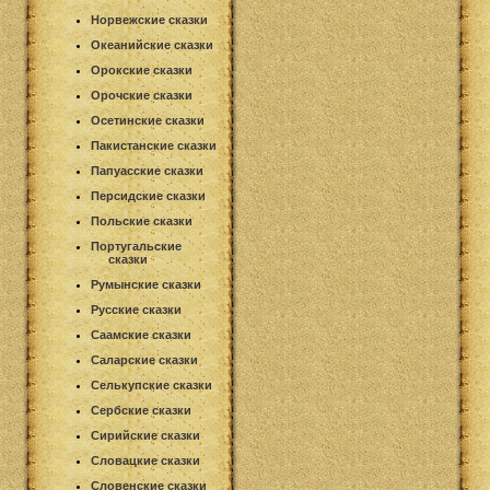
Норвежские сказки
Океанийские сказки
Орокские сказки
Орочские сказки
Осетинские сказки
Пакистанские сказки
Папуасские сказки
Персидские сказки
Польские сказки
Португальские
сказки
Румынские сказки
Русские сказки
Саамские сказки
Саларские сказки
Селькупские сказки
Сербские сказки
Сирийские сказки
Словацкие сказки
Словенские сказки