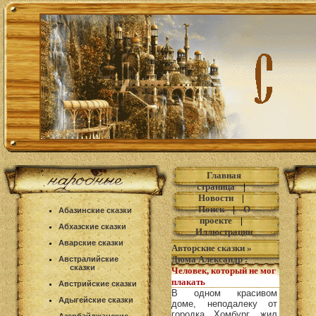
Главная
страница
|
Новости
|
Поиск
|
О
Абазинские сказки
проекте
|
Абхазские сказки
Иллюстрации
Аварские сказки
Авторские сказки
»
Дюма Александр
:
Австралийские
сказки
Человек, который не мог
плакать
Австрийские сказки
В одном красивом
Адыгейские сказки
доме, неподалеку от
городка Хомбург, жил