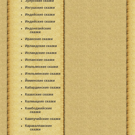
Зулусские сказки
Ингушские сказки
Индейские сказки
Индийские сказки
Индонезийские
сказки
Иранские сказки
Ирландские сказки
Исландские сказки
Испанские сказки
Итальянские сказки
Ительменские сказки
Йеменские сказки
Кабардинские сказки
Казахские сказки
Калмыцкие сказки
Камбоджийские
сказки
Кампучийские сказки
Каракалпакские
сказки