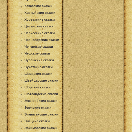
Хакасские сказки
Хантыйские сказки
Хорватские сказки
Цыганские сказки
Черкесские сказки
Черногорские сказки
Чеченские сказки
Чешские сказки
Чувашские сказки
Чукотские сказки
Шведские сказки
Швейцарские сказки
Шорские сказки
Шотландские сказки
Эвенкийские сказки
Эвенские сказки
Эганасанские сказки
Энецкие сказки
Эскимосские сказки