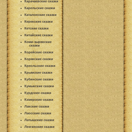
Карачаевские сказки
Карельские сказки
Каталонские сказки
Керекские сказки
Кетские сказки
Китайские сказки
Коми-зырянские
сказки
Корейские сказки
Корякские сказки
Креольские сказки
Крымские сказки
Кубинские сказки
Кумыкские сказки
Курдские сказки
Кхмерские сказки
Лакские сказки
Лаосские сказки
Латышские сказки
Лезгинские сказки