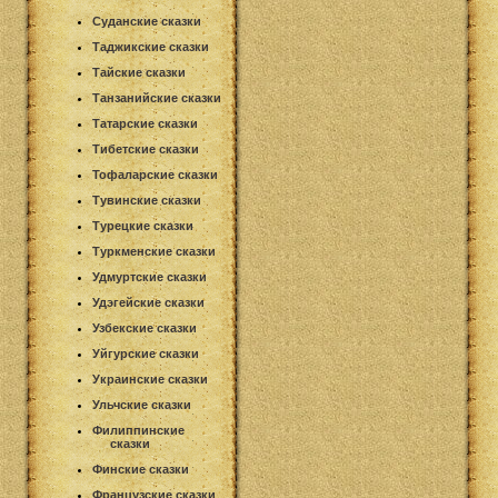
Суданские сказки
Таджикские сказки
Тайские сказки
Танзанийские сказки
Татарские сказки
Тибетские сказки
Тофаларские сказки
Тувинские сказки
Турецкие сказки
Туркменские сказки
Удмуртские сказки
Удэгейские сказки
Узбекские сказки
Уйгурские сказки
Украинские сказки
Ульчские сказки
Филиппинские
сказки
Финские сказки
Французские сказки