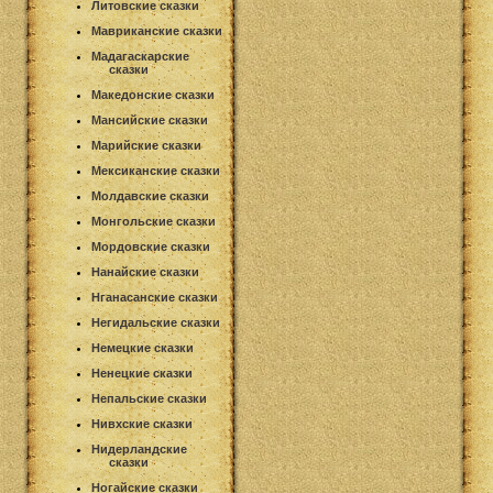
Литовские сказки
Мавриканские сказки
Мадагаскарские
сказки
Македонские сказки
Мансийские сказки
Марийские сказки
Мексиканские сказки
Молдавские сказки
Монгольские сказки
Мордовские сказки
Нанайские сказки
Нганасанские сказки
Негидальские сказки
Немецкие сказки
Ненецкие сказки
Непальские сказки
Нивхские сказки
Нидерландские
сказки
Ногайские сказки