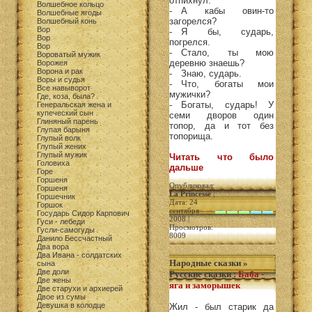
отпихнул.
Волшебное кольцо
- А кабы овин-то
Волшебные ягоды
загорелся?
Волшебный конь
Вор
- Я бы, сударь,
Вор
погрелся.
Вор
- Стало, ты мою
Вороватый мужик
деревню знаешь?
Ворожея
Ворона и рак
- Знаю, сударь.
Воры и судья
- Что, богаты мои
Все навыворот
мужички?
Где, коза, была?
- Богаты, сударь! У
Генеральская жена и
купеческий сын
семи дворов один
Глиняный парень
топор, да и тот без
Глупая барыня
топорища.
Глупый волк
Глупый жених
Глупый мужик
Читать что было
Головиха
дальше
Горе
Горшеня
Опубликовал:
Горшеня
La Princesse
|
Горшечник
Дата: 24
Горшок
сентября
Государь Сидор Карпович
2008 |
Гуси - лебеди
Просмотров:
Гусли-самогуды
8009
Данило Бессчастный
Два вора
Два Ивана - солдатских
Народные сказки
»
сына
Две доли
Русские сказки
:
Баба -
Две жены
яга и заморышек
Две старухи и архиерей
Двое из сумы
Девушка в колодце
Жил - был старик да