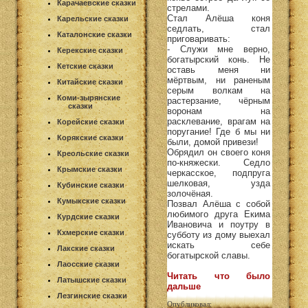
Карачаевские сказки
стрелами.
Стал Алёша коня
Карельские сказки
седлать, стал
Каталонские сказки
приговаривать:
- Служи мне верно,
Керекские сказки
богатырский конь. Не
Кетские сказки
оставь меня ни
мёртвым, ни раненым
Китайские сказки
серым волкам на
Коми-зырянские
растерзание, чёрным
сказки
воронам на
расклевание, врагам на
Корейские сказки
поругание! Где б мы ни
Корякские сказки
были, домой привези!
Обрядил он своего коня
Креольские сказки
по-княжески. Седло
Крымские сказки
черкасское, подпруга
шелковая, узда
Кубинские сказки
золочёная.
Кумыкские сказки
Позвал Алёша с собой
любимого друга Екима
Курдские сказки
Ивановича и поутру в
Кхмерские сказки
субботу из дому выехал
искать себе
Лакские сказки
богатырской славы.
Лаосские сказки
Читать что было
Латышские сказки
дальше
Лезгинские сказки
Опубликовал: