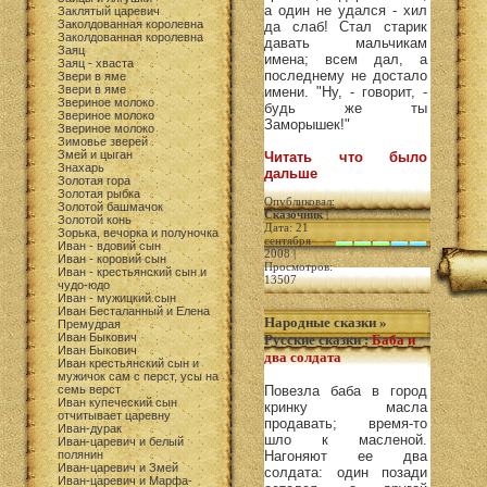
а один не удался - хил
Заклятый царевич
Заколдованная королевна
да слаб! Стал старик
Заколдованная королевна
давать мальчикам
Заяц
имена; всем дал, а
Заяц - хваста
последнему не достало
Звери в яме
Звери в яме
имени. "Ну, - говорит, -
Звериное молоко
будь же ты
Звериное молоко
Заморышек!"
Звериное молоко
Зимовье зверей
Змей и цыган
Читать что было
Знахарь
дальше
Золотая гора
Золотая рыбка
Опубликовал:
Золотой башмачок
Сказочник
|
Золотой конь
Дата: 21
Зорька, вечорка и полуночка
сентября
Иван - вдовий сын
2008 |
Иван - коровий сын
Просмотров:
Иван - крестьянский сын и
13507
чудо-юдо
Иван - мужицкий сын
Иван Бесталанный и Елена
Народные сказки
»
Премудрая
Иван Быкович
Русские сказки
:
Баба и
Иван Быкович
два солдата
Иван крестьянский сын и
мужичок сам с перст, усы на
семь верст
Повезла баба в город
Иван купеческий сын
кринку масла
отчитывает царевну
продавать; время-то
Иван-дурак
шло к масленой.
Иван-царевич и белый
полянин
Нагоняют ее два
Иван-царевич и Змей
солдата: один позади
Иван-царевич и Марфа-