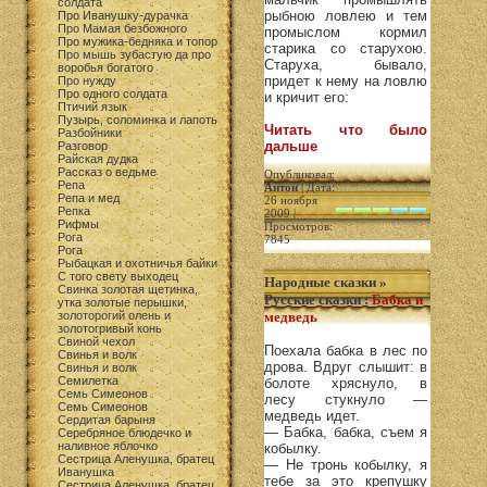
солдата
рыбною ловлею и тем
Про Иванушку-дурачка
Про Мамая безбожного
промыслом кормил
Про мужика-бедняка и топор
старика со старухою.
Про мышь зубастую да про
Старуха, бывало,
воробья богатого
придет к нему на ловлю
Про нужду
Про одного солдата
и кричит его:
Птичий язык
Пузырь, соломинка и лапоть
Читать что было
Разбойники
дальше
Разговор
Райская дудка
Рассказ о ведьме
Опубликовал:
Репа
Антон
| Дата:
Репа и мед
26 ноября
Репка
2009 |
Рифмы
Просмотров:
Рога
7845
Рога
Рыбацкая и охотничья байки
С того свету выходец
Народные сказки
»
Свинка золотая щетинка,
Русские сказки
:
Бабка и
утка золотые перышки,
золоторогий олень и
медведь
золотогривый конь
Свиной чехол
Поехала бабка в лес по
Свинья и волк
дрова. Вдруг слышит: в
Свинья и волк
Семилетка
болоте хряснуло, в
Семь Симеонов
лесу стукнуло —
Семь Симеонов
медведь идет.
Сердитая барыня
— Бабка, бабка, съем я
Серебряное блюдечко и
наливное яблочко
кобылку.
Сестрица Аленушка, братец
— Не тронь кобылку, я
Иванушка
тебе за это крепушку
Сестрица Аленушка, братец