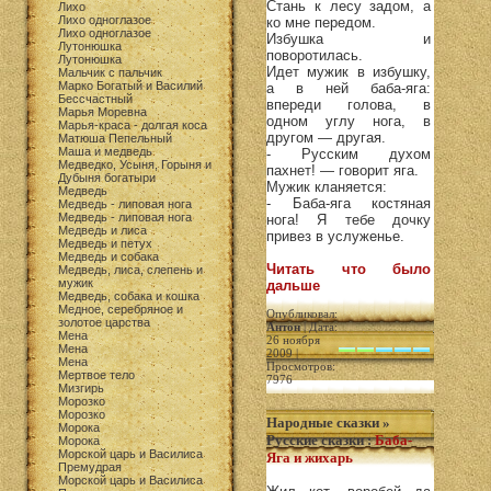
Стань к лесу задом, а
Лихо
Лихо одноглазое
ко мне передом.
Лихо одноглазое
Избушка и
Лутонюшка
поворотилась.
Лутонюшка
Идет мужик в избушку,
Мальчик с пальчик
Марко Богатый и Василий
а в ней баба-яга:
Бессчастный
впереди голова, в
Марья Моревна
одном углу нога, в
Марья-краса - долгая коса
другом — другая.
Матюша Пепельный
Маша и медведь
- Русским духом
Медведко, Усыня, Горыня и
пахнет! — говорит яга.
Дубыня богатыри
Мужик кланяется:
Медведь
- Баба-яга костяная
Медведь - липовая нога
Медведь - липовая нога
нога! Я тебе дочку
Медведь и лиса
привез в услуженье.
Медведь и петух
Медведь и собака
Читать что было
Медведь, лиса, слепень и
мужик
дальше
Медведь, собака и кошка
Медное, серебряное и
Опубликовал:
золотое царства
Антон
| Дата:
Мена
26 ноября
Мена
2009 |
Мена
Просмотров:
Мертвое тело
7976
Мизгирь
Морозко
Морозко
Народные сказки
»
Морока
Русские сказки
:
Баба-
Морока
Морской царь и Василиса
Яга и жихарь
Премудрая
Морской царь и Василиса