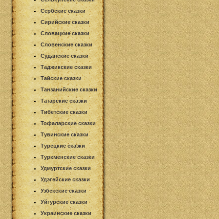
Сербские сказки
Сирийские сказки
Словацкие сказки
Словенские сказки
Суданские сказки
Таджикские сказки
Тайские сказки
Танзанийские сказки
Татарские сказки
Тибетские сказки
Тофаларские сказки
Тувинские сказки
Турецкие сказки
Туркменские сказки
Удмуртские сказки
Удэгейские сказки
Узбекские сказки
Уйгурские сказки
Украинские сказки