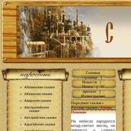
Главная
страница
|
Новости
|
Поиск
|
О
Абазинские сказки
проекте
|
Абхазские сказки
Иллюстрации
Аварские сказки
Народные сказки
»
Русские сказки
:
Алеша
Австралийские
сказки
Попович
Австрийские сказки
На небесах зародился
Адыгейские сказки
млад-светел месяц, на
земле-то у старого