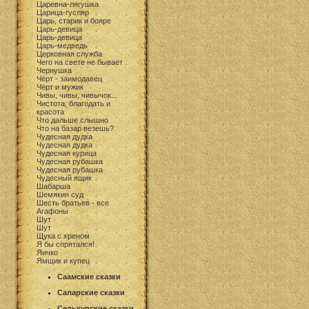
Царевна-лягушка
Царица-гусляр
Царь, старик и бояре
Царь-девица
Царь-девица
Царь-медведь
Церковная служба
Чего на свете не бывает
Чернушка
Чёрт - заимодавец
Чёрт и мужик
Чивы, чивы, чивычок...
Чистота, благодать и
красота
Что дальше слышно
Что на базар везешь?
Чудесная дудка
Чудесная дудка
Чудесная курица
Чудесная рубашка
Чудесная рубашка
Чудесный ящик
Шабарша
Шемякин суд
Шесть братьев - все
Агафоны
Шут
Шут
Щука с хреном
Я бы спрятался!
Яичко
Ямщик и купец
Саамские сказки
Саларские сказки
Селькупские сказки