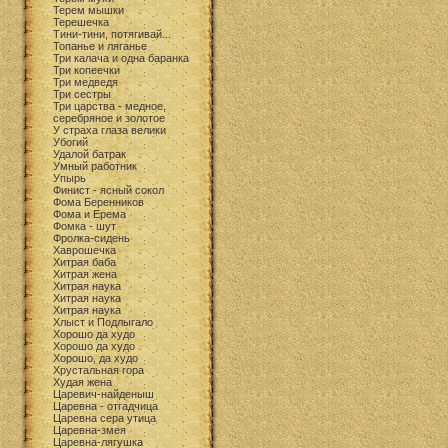
Терем мышки
Терешечка
Тини-тини, потягивай...
Топанье и ляганье
Три калача и одна баранка
Три копеечки
Три медведя
Три сестры
Три царства - медное,
серебряное и золотое
У страха глаза велики
Убогий
Удалой батрак
Умный работник
Упырь
Финист - ясный сокол
Фома Беренников
Фома и Ерема
Фомка - шут
Фролка-сидень
Хаврошечка
Хитрая баба
Хитрая жена
Хитрая наука
Хитрая наука
Хитрая наука
Хлыст и Подлыгало
Хорошо да худо
Хорошо да худо
Хорошо, да худо
Хрустальная гора
Худая жена
Царевич-найденыш
Царевна - отгадчица
Царевна сера утица
Царевна-змея
Царевна-лягушка