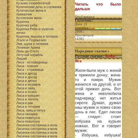
Кузьма скоробогатый
Читать что было
Купеческая дочь и служанка
дальше
Купеческая жена и
приказчик
Опубликовал:
Купленная жена
Сказочник
|
Курочка
Дата: 21
Курочка ряба
сентября
Курочка Ряба и золотое
2008 |
яичко
Просмотров:
Курочка, мышка и тетерев
14382
Лгало и Подлыгало
Лев, щука и человек
Ленивая Арина
Народные сказки
»
Лень да Отеть
Летучий корабль
Русские сказки
:
Баба-
Леший
Яга
Лиса - исповедница
Лиса - плачея
Лиса - странница
Жили-были муж с женой
Лиса и дрозд
и прижили дочку; жена-
Лиса и дрозд
то и помри. Мужик
Лиса и дятел
женился на другой, и от
Лиса и журавль
Лиса и заяц
этой прижил дочь. Вот
Лиса и козел
жена и невзлюбила
Лиса и кувшин
падчерицу; нет житья
Лиса и лапоть
сироте. Думал, думал
Лиса и рак
Лиса и тетерев
наш мужик и повез свою
Лиса, заяц и петух
дочь в лес. Едет лесом
Лиса-лекарка
— глядит: стоит
Лиса-повитуха
избушка на курьих
Лиса-повитуха
Лисичка-сестричка и волк
ножках. Вот и говорит
Лисичка-сестричка и волк
мужик:
Лисичка-сестричка и волк
- Избушка, избушка!
Лисичка-сестричка и волк