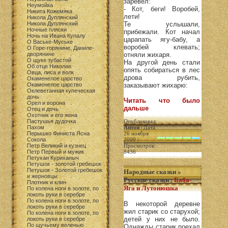
заревел:
Неумойка
- Кот, беги! Воробей,
Никита Кожемяка
лети!
Никола Дуплянский
Никола Дуплянский
Те услышали,
Ночные пляски
прибежали. Кот начал
Ночь на Ивана Купалу
царапать ягу-бабу, а
О Ваське-Муське
воробей клевать;
О Горе-горянине, Даниле-
дворянине
отняли жихаря.
О щуке зубастой
На другой день стали
Об отце Николае
опять собираться в лес
Овца, лиса и волк
дрова рубить,
Окаменелое царство
Окаменелое царство
заказывают жихарю:
Оклеветанная купеческая
дочь
Читать что было
Орел и ворона
дальше
Отец и дочь
Охотник и его жена
Пастушья дудочка
Опубликовал:
Пахом
Антон
| Дата:
Перышко Финиста Ясна
26 ноября
Сокола
2009 |
Петр Великий и кузнец
Просмотров:
Петр Первый и мужик
8436
Петухан Куриханыч
Петушок - золотой гребешок
Петушок - Золотой гребешок
Народные сказки
»
и жерновцы
Русские сказки
:
Баба-
Плотник и клин
Яга и Лутонюшка
По колена ноги в золоте, по
локоть руки в серебре
По колена ноги в золоте, по
В некоторой деревне
локоть руки в серебре
жил старик со старухой;
По колена ноги в золоте, по
детей у них не было.
локоть руки в серебре
По щучьему веленью
Однажды старик поехал