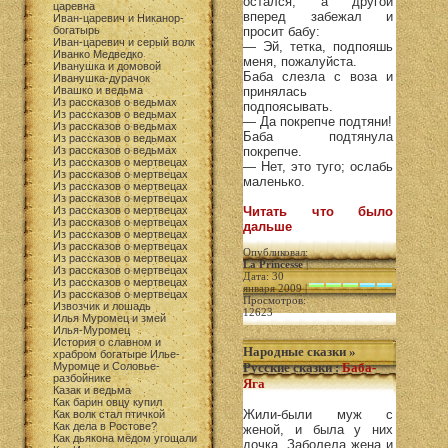
остался, а другой
царевна
вперед забежал и
Иван-царевич и Никанор-
богатырь
просит бабу:
Иван-царевич и серый волк
— Эй, тетка, подпояшь
Иванко Медведко
меня, пожалуйста.
Иванушка и домовой
Баба слезла с воза и
Иванушка-дурачок
Ивашко и ведьма
принялась
Из рассказов о ведьмах
подпоясывать.
Из рассказов о ведьмах
— Да покрепче подтяни!
Из рассказов о ведьмах
Баба подтянула
Из рассказов о ведьмах
Из рассказов о ведьмах
покрепче.
Из рассказов о мертвецах
— Нет, это туго; ослабь
Из рассказов о мертвецах
маленько.
Из рассказов о мертвецах
Из рассказов о мертвецах
Из рассказов о мертвецах
Читать что было
Из рассказов о мертвецах
дальше
Из рассказов о мертвецах
Из рассказов о мертвецах
Опубликовал:
Из рассказов о мертвецах
La Princesse
|
Из рассказов о мертвецах
Дата: 30
Из рассказов о мертвецах
января 2009 |
Из рассказов о мертвецах
Просмотров:
Извозчик и лошадь
12623
Илья Муромец и змей
Илья-Муромец
История о славном и
Народные сказки
»
храбром богатыре Илье-
Муромце и Соловье-
Русские сказки
:
Баба-
разбойнике
Яга
Казак и ведьма
Как барин овцу купил
Жили-были муж с
Как волк стал птичкой
Как дела в Ростове?
женой, и была у них
Как дьякона мёдом угощали
дочка. Заболела жена и