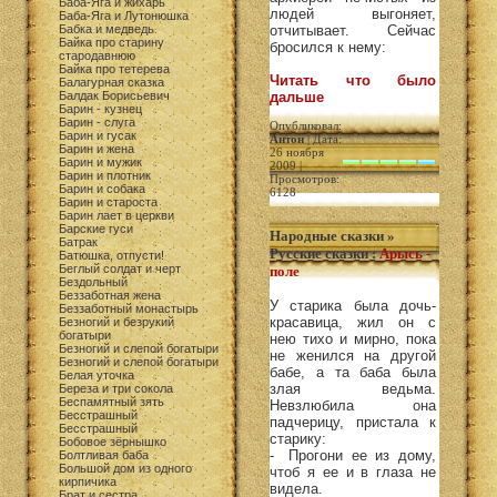
Баба-Яга и жихарь
людей выгоняет,
Баба-Яга и Лутонюшка
Бабка и медведь
отчитывает. Сейчас
Байка про старину
бросился к нему:
стародавнюю
Байка про тетерева
Читать что было
Балагурная сказка
Балдак Борисьевич
дальше
Барин - кузнец
Барин - слуга
Опубликовал:
Барин и гусак
Антон
| Дата:
Барин и жена
26 ноября
Барин и мужик
2009 |
Барин и плотник
Просмотров:
Барин и собака
6128
Барин и староста
Барин лает в церкви
Барские гуси
Народные сказки
»
Батрак
Русские сказки
:
Арысь -
Батюшка, отпусти!
Беглый солдат и черт
поле
Бездольный
Беззаботная жена
У старика была дочь-
Беззаботный монастырь
красавица, жил он с
Безногий и безрукий
богатыри
нею тихо и мирно, пока
Безногий и слепой богатыри
не женился на другой
Безногий и слепой богатыри
бабе, а та баба была
Белая уточка
злая ведьма.
Береза и три сокола
Беспамятный зять
Невзлюбила она
Бесстрашный
падчерицу, пристала к
Бесстрашный
старику:
Бобовое зёрнышко
- Прогони ее из дому,
Болтливая баба
Большой дом из одного
чтоб я ее и в глаза не
кирпичика
видела.
Брат и сестра