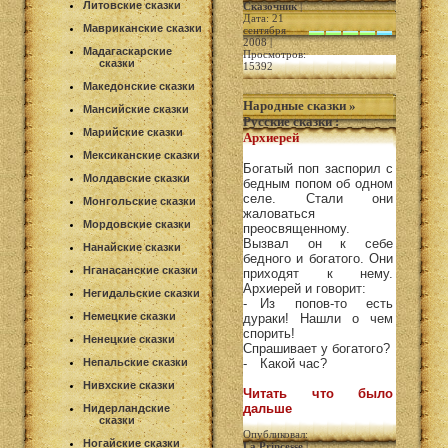
Литовские сказки
Сказочник
|
Дата: 21
Мавриканские сказки
сентября
2008 |
Мадагаскарские
Просмотров:
сказки
15392
Македонские сказки
Народные сказки
»
Мансийские сказки
Русские сказки
:
Марийские сказки
Архиерей
Мексиканские сказки
Богатый поп заспорил с
Молдавские сказки
бедным попом об одном
селе. Стали они
Монгольские сказки
жаловаться
Мордовские сказки
преосвященному.
Вызвал он к себе
Нанайские сказки
бедного и богатого. Они
Нганасанские сказки
приходят к нему.
Архиерей и говорит:
Негидальские сказки
- Из попов-то есть
Немецкие сказки
дураки! Нашли о чем
спорить!
Ненецкие сказки
Спрашивает у богатого?
Непальские сказки
- Какой час?
Нивхские сказки
Читать что было
дальше
Нидерландские
сказки
Опубликовал:
Ногайские сказки
La Princesse
|