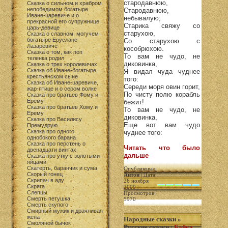
стародавнюю,
Сказка о сильном и храбром
непобедимом богатыре
Стародавнюю,
Иване-царевиче и о
небывалую;
прекрасной его супружнице
Старика свяжу со
царь-девице
старухою,
Сказка о славном, могучем
богатыре Еруслане
Со старухою с
Лазаревиче
кособрюхою.
Сказка о том, как поп
То вам не чудо, не
теленка родил
диковинка,
Сказка о трех королевичах
Сказка об Иване-богатыре,
Я видал чуда чуднее
крестьянском сыне
того:
Сказка об Иване-царевиче,
Середи моря овин горит,
жар-птице и о сером волкe
По чисту полю корабль
Сказка про братьев Фому и
Ерему
бежит!
Сказка про братьев Хому и
То вам не чудо, не
Ерему
диковинка,
Сказка про Василису
Еще вот вам чудо
Премудрую
Сказка про одного
чуднее того:
однобокого барана
Сказка про перстень о
Читать что было
двенадцати винтах
дальше
Сказка про утку с золотыми
яйцами
Скатерть, баранчик и сума
Опубликовал:
Скорый гонец
Антон
| Дата:
Скрипач в аду
26 ноября
Скряга
2009 |
Слепцы
Просмотров:
Смерть петушка
5970
Смерть скупого
Смирный мужик и драчливая
жена
Народные сказки
»
Смоляной бычок
Русские сказки
:
Байка