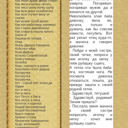
Как Иван-дурак дверь стерег
умерла. Погоревал-
Как лиса училась летать
погоревал мужик да и
Как лиса шила волку шубу
Как муж дома хозяйничал
женился на другой.
Как муж отучил жену от
Невзлюбила злая баба
сказок
девочку, била ее,
Как мужик гусей делил
ругала, только и
Как поп работницу нанимал
Как старик домовничал
думала, как бы совсем
Как старуха нашла лапоть
извести, погубить. Вот
Каков я!
раз уехал отец куда-то,
Кашица из топора
а мачеха и говорит
Клад
Князь Данила-Говорила
девочке:
Кобылье яйцо
- Пойди к моей сестре,
Коза-Дереза
твоей тетке, попроси у
Козьма Скоробогатый
нее иголку да нитку -
Коли утонешь
Колобок
тебе рубашку сшить.
Конь, скатерть и рожок
А тетка эта была баба-
Королевич и его дядька
яга, костяная нога. Не
Косоручка
посмела девочка
Косоручка
Косоручка
отказаться, пошла, да
Кот - серый лоб, козел да
прежде зашла к своей
баран
родной тетке.
Кот и лиса
- Здравствуй, тетушка!
Кот и лиса
Кот Петух и Лиса
- Здравствуй, родимая!
Кот, петух и лиса
Зачем пришла?
Кочеток и курочка
- Послала меня мачеха
Кощей Бессмертный
к своей сестре
Кощей Бессмертный
Крест-порука
попросить иголку и
Кривая уточка
нитку - хочет мне
Крошечка-Хаврошечка
рубашку сшить.
Куда, миленький,
снаряжаешься?