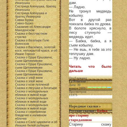
дам.
Иванушка
Сестрица Аленушка, братец
— Ладно.
Иванушка
Не тронул медведь
Сестрица Алёнушка и
кобылку.
братец Иванушка
Вот в другой раз
Сивка-Бурка
Сивко-бурко
поехала бабка по дрова.
Сказание об Александре
В болоте хряснуло, в
Македонском
лесу стукнуло —
Сказка о бессчастном
медведь идет.
стрелке
Сказка о богатыре Голе
— Бабка, бабка, а я
Воянском
съем кобылку.
Сказка о Василисе, золотой
— Не ешь, я тебе за это
косе, непокрытой красе, и об
теплушку дам.
Иване Горохе
Сказка о Ерше Ершовиче,
— Ну ладно.
сыне Щетинникове
Сказка о Ерше Ершовиче,
Читать что было
сыне Щетинникове
дальше
Сказка о Ерше Ершовиче,
сыне Щетинникове
Сказка о злой жене
Опубликовал:
Сказка о злой жене
La Princesse
|
Сказка о козе лупленой
Дата: 30
Сказка о лягушке и богатыре
января 2009 |
Сказка о молодильных
Просмотров:
яблоках и живой воде
13375
Сказка о молодильных
яблоках и живой воде
Сказка о молодильных
Народные сказки
»
яблоках и живой воде
Русские сказки
:
Байка
Сказка о серебряном
про старину
блюдечке и наливном
яблочке
стародавнюю
Сказка о Силе-царевиче и об
Старину скажу
Ивашке белой рубашке