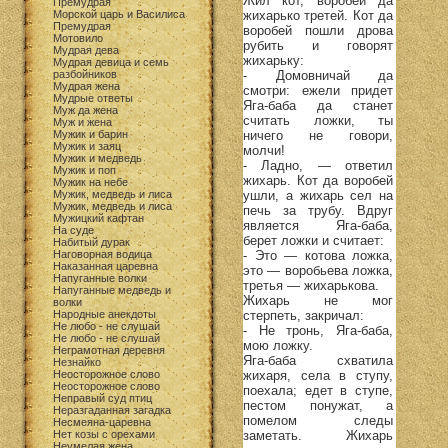
Жил кот, воробей да
Премудрая
Морской царь и Василиса
жихарько третей. Кот да
Премудрая
воробей пошли дрова
Мотовило
рубить и говорят
Мудрая дева
жихарьку:
Мудрая девица и семь
разбойников
- Домовничай да
Мудрая жена
смотри: ежели придет
Мудрые ответы
Яга-баба да станет
Муж да жена
считать ложки, ты
Муж и жена
Мужик и барин
ничего не говори,
Мужик и заяц
молчи!
Мужик и медведь
- Ладно, — ответил
Мужик и поп
жихарь. Кот да воробей
Мужик на небе
Мужик, медведь и лиса
ушли, а жихарь сел на
Мужик, медведь и лиса
печь за трубу. Вдруг
Мужицкий кафтан
является Яга-баба,
На суде
берет ложки и считает:
Набитый дурак
Наговорная водица
- Это — котова ложка,
Наказанная царевна
это — воробьева ложка,
Напуганные волки
третья — жихарькова.
Напуганные медведь и
Жихарь не мог
волки
Народные анекдоты
стерпеть, закричал:
Не любо - не слушай
- Не тронь, Яга-баба,
Не любо - не слушай
мою ложку.
Неграмотная деревня
Яга-баба схватила
Незнайко
Неосторожное слово
жихаря, села в ступу,
Неосторожное слово
поехала; едет в ступе,
Неправый суд птиц
пестом понужат, а
Неразгаданная загадка
помелом следы
Несмеяна-царевна
Нет козы с орехами
заметать. Жихарь
Неумелая жена