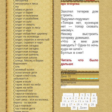
Снегурочка
про тетерева
Снегурушка и лиса
Сны
Собака и дятел
Захотел тетерев дом
Солдат и барин
строить.
Солдат и пельмени
Солдат и разбойник
Подумал-подумал:
Солдат и сало
«Топора нет, кузнецов
Солдат и смерть
нет — топор сковать
Солдат и царь в лесу
некому».
Солдат и чёрт
Солдат избавляет царевну
Некому выстроить
Солдат на исповеди
тетереву домишко.
Солдат, скрипач и нечистый
«Что ж мне дом
Солдат, скрипач и черт
заводить? Одна-то ночь
Солдатская загадка
Солдатская загадка
куда ни шла!»
Солдатская коляда
Бултых в снег!
Солдатская шинель
Солдатская школа
Читать что было
Солнце, Месяц и Ворон
Воронович
дальше
Соль
Сопливый козел
Опубликовал:
Сосватанные дети
La Princesse
|
Старая хлеб-соль
Дата: 31
забывается
января 2009 |
Старик и волк
Просмотров:
Старик лезет на небо
8157
Старик на небе
Старинный поп
Старуха-говоруха
Назад
1
2
3
4
Старухина молитва
5
6
7
8
9
10
Стоит река - вся из молока,
11
12
13
14
15
берега - из киселя
16
17
18
19
20
...
Суд о коровах
39
Далее
Счастливое дитя
Терем мухи