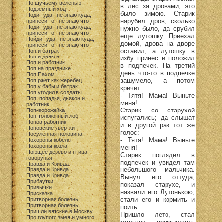
По щучьему веленью
в лес за дровами; это
Подземный ход
было зимою. Старик
Поди туда - не знаю куда,
нарубил дров, сколько
принеси то - не знаю что
Поди туда - не знаю куда,
нужно было, да срубил
принеси то - не знаю что
еще лутошку. Приехал
Пойди туда - не знаю куда,
домой, дрова на дворе
принеси то - не знаю что
оставил, а лутошку в
Поп и батрак
Поп и дьякон
избу принес и положил
Поп и работник
в подпечек. На третий
Поп на празднике
день что-то в подпечке
Поп Пахом
зашумело, а потом
Поп ржет как жеребец
Поп у бабы и батрак
кричит:
Поп угодил в солдаты
- Тятя! Мама! Выньте
Поп, попадья, дьякон и
меня!
работник
Старик со старухой
Поп-ворожейка
Поп-толоконный лоб
испугались; да слышат
Попов работник
и в другой раз тот же
Поповские увертки
голос:
Посуленная половина
- Тятя! Мама! Выньте
Похороны кобеля
Похороны козла
меня!
Поющее дерево и птица-
Старик поглядел в
говорунья
подпечек и увидел там
Правда и Кривда
небольшого мальчика.
Правда и Кривда
Правда и Кривда
Вынул его оттуда,
Прибаутки
показал старухе, и
Привычки
назвали его Лутонькою,
Присказка
стали его и кормить и
Притворная болезнь
Притворная болезнь
поить.
Пришли вятские в Москву
Пришло лето, стал
Про глупого змея и умного
мальчик промышлять