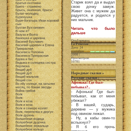
Старик взял да и выдал
Братья-охотники
свою дочку замуж.
Брито - стрижено
Брысь, окаянная, брысь!
Живет она с мужем да
Булат-молодец
радуется, и родился у
Буренушка
них мальчик.
Буря-богатырь Иван коровий
сын
Бухтан Бухтанович
Читать что было
В-чем-я?
дальше
Вазуза и Волга
Ванюшка и царевна
Опубликовал:
Василий Буславич
La Princesse
|
Василий-царевич и Елена
Дата: 24
Прекрасная
сентября
Василиса Поповна
2008 |
Василиса Прекрасная
Просмотров:
Вдова и бес
10781
Ведьма и солнцева сестра
Верлиока
Вещий дуб
Народные сказки
»
Вещий дуб
Вещий мальчик
Русские сказки
:
Вещий сон
Афонька! Где был-
Во лбу солнце, на затылке
побывал?..
месяц, по бокам звезды
Война грибов
- Афонька! Где был-
Волк
побывал, как от меня
Волк
убежал?
Волк и коза
- В вашей, сударь,
Волк и коза
Волк и семеро козлят
деревне — у мужика
Волк, перепелка и дергун
под овином лежал.
Волк-дурень
- Ну, а кабы овин-то
Волшебная водица
вспыхнул?
Волшебная дудочка
Волшебное зеркальце
- Я б его прочь
Волшебное кольцо