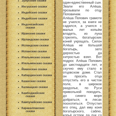
Зулусские сказки
один-единственный сын.
Звали его Алёша,
Ингушские сказки
прозывали по отцу
Индейские сказки
Поповичем.
Алёша Попович грамоте
Индийские сказки
не учился, за книги не
Индонезийские
садился, а учился с
сказки
малых лет копьём
владеть, из лука
Иранские сказки
стрелять, богатырских
Ирландские сказки
коней укрощать. Силон
Алёша не большой
Исландские сказки
богатырь, зато
Испанские сказки
дерзостью да
хитростью взял. Вот
Итальянские сказки
подрос Алёша Попович
Ительменские сказки
до шестнадцати лет, и
скучно ему стало в
Йеменские сказки
отцовском доме. Стал
Кабардинские сказки
он просить отца
отпустить его в чистое
Казахские сказки
поле, в широкое
Калмыцкие сказки
раздолье, по Руси
привольной поездить,
Камбоджийские
до синего моря
сказки
добраться, в лесах
Кампучийские сказки
поохотиться. Отпустил
его отец, дал ему коня
Каракалпакские
богатырского, саблю,
сказки
копьё острое да лук со