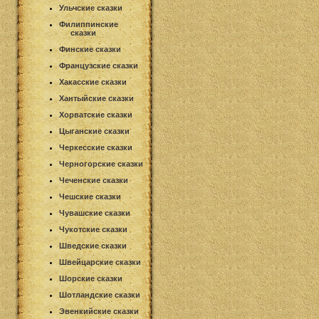
Ульчские сказки
Филиппинские
сказки
Финские сказки
Французские сказки
Хакасские сказки
Хантыйские сказки
Хорватские сказки
Цыганские сказки
Черкесские сказки
Черногорские сказки
Чеченские сказки
Чешские сказки
Чувашские сказки
Чукотские сказки
Шведские сказки
Швейцарские сказки
Шорские сказки
Шотландские сказки
Эвенкийские сказки