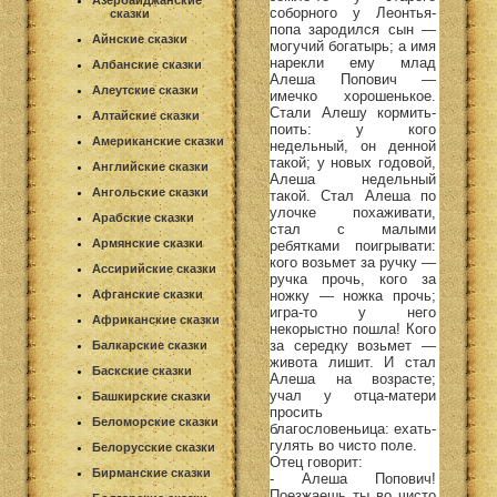
Азербайджанские
соборного у Леонтья-
сказки
попа зародился сын —
Айнские сказки
могучий богатырь; а имя
нарекли ему млад
Албанские сказки
Алеша Попович —
Алеутские сказки
имечко хорошенькое.
Стали Алешу кормить-
Алтайские сказки
поить: у кого
Американские сказки
недельный, он денной
такой; у новых годовой,
Английские сказки
Алеша недельный
Ангольские сказки
такой. Стал Алеша по
улочке похаживати,
Арабские сказки
стал с малыми
Армянские сказки
ребятками поигрывати:
кого возьмет за ручку —
Ассирийские сказки
ручка прочь, кого за
Афганские сказки
ножку — ножка прочь;
игра-то у него
Африканские сказки
некорыстно пошла! Кого
за середку возьмет —
Балкарские сказки
живота лишит. И стал
Баскские сказки
Алеша на возрасте;
учал у отца-матери
Башкирские сказки
просить
Беломорские сказки
благословеньица: ехать-
гулять во чисто поле.
Белорусские сказки
Отец говорит:
Бирманские сказки
- Алеша Попович!
Поезжаешь ты во чисто