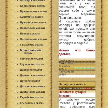
Болгарские сказки
поле; есть у нас и
Боснийские сказки
посильней тебя; ты
возьми себе в слуги
Бразильские сказки
верные Марышка
Бурятские сказки
Паранова сына.
И садились добры
Бушменские сказки
молодцы на добрых
Венгерские сказки
коней; как поехали они
во чисто поле — пыль
Вепские сказки
столбом закурилася:
Вьетнамские сказки
только добрых
молодцев и видели!
Гагаузские сказки
Читать что было
Герцеговинские
сказки
дальше
Греческие сказки
Опубликовал:
Антон
| Дата:
Грузинские сказки
25 ноября
2009 |
Даосские сказки
Просмотров:
19894
Даргинские сказки
Датские сказки
Народные сказки
»
Долганские сказки
Русские сказки
:
Алёша
Попович и Тугарин
Дунганские сказки
Змеевич
Еврейские сказки
В славном городе
Ростове у ростовского
Египетские сказки
попа соборного был