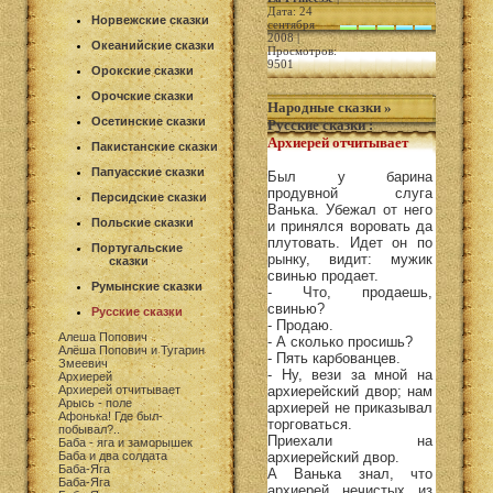
Дата: 24
Норвежские сказки
сентября
2008 |
Океанийские сказки
Просмотров:
9501
Орокские сказки
Орочские сказки
Народные сказки
»
Осетинские сказки
Русские сказки
:
Архиерей отчитывает
Пакистанские сказки
Папуасские сказки
Был у барина
продувной слуга
Персидские сказки
Ванька. Убежал от него
Польские сказки
и принялся воровать да
плутовать. Идет он по
Португальские
рынку, видит: мужик
сказки
свинью продает.
Румынские сказки
- Что, продаешь,
свинью?
Русские сказки
- Продаю.
Алеша Попович
- А сколько просишь?
Алёша Попович и Тугарин
- Пять карбованцев.
Змеевич
- Ну, вези за мной на
Архиерей
Архиерей отчитывает
архиерейский двор; нам
Арысь - поле
архиерей не приказывал
Афонька! Где был-
торговаться.
побывал?..
Приехали на
Баба - яга и заморышек
Баба и два солдата
архиерейский двор.
Баба-Яга
А Ванька знал, что
Баба-Яга
архиерей нечистых из