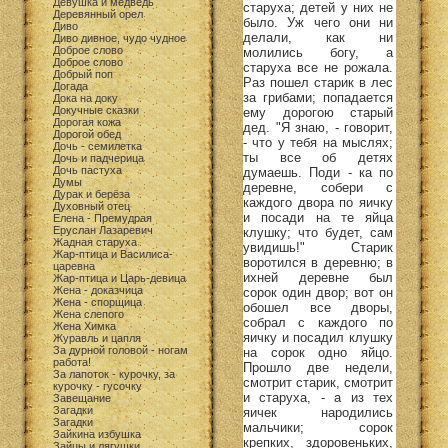
Девушка и медведь
старуха; детей у них не
Деревянный орел
было. Уж чего они ни
Диво
делали, как ни
Диво дивное, чудо чудное
Доброе слово
молились богу, а
Доброе слово
старуха все не рожала.
Добрый поп
Раз пошел старик в лес
Догада
за грибами; попадается
Дока на доку
Докучные сказки
ему дорогою старый
Дорогая кожа
дед. "Я знаю, - говорит,
Дорогой обед
- что у тебя на мыслях;
Дочь - семилетка
ты все об детях
Дочь и падчерица
Дочь пастуха
думаешь. Поди - ка по
Думы
деревне, собери с
Дурак и берёза
каждого двора по яичку
Духовный отец
и посади на те яйца
Елена - Премудрая
Еруслан Лазаревич
клушку; что будет, сам
Жадная старуха
увидишь!" Старик
Жар-птица и Василиса-
воротился в деревню; в
царевна
ихней деревне был
Жар-птица и Царь-девица
Жена - доказчица
сорок один двор; вот он
Жена - спорщица
обошел все дворы,
Жена слепого
собрал с каждого по
Жена Химка
яичку и посадил клушку
Журавль и цапля
За дурной головой - ногам
на сорок одно яйцо.
работа!
Прошло две недели,
За лапоток - курочку, за
смотрит старик, смотрит
курочку - гусочку
и старуха, - а из тех
Завещание
Загадки
яичек народились
Загадки
мальчики; сорок
Зайкина избушка
крепких, здоровеньких,
Зайцы и лягушки