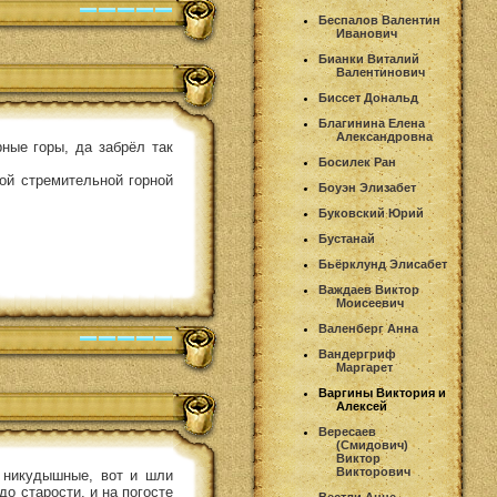
Беспалов Валентин
Иванович
Бианки Виталий
Валентинович
Биссет Дональд
Благинина Елена
Александровна
рные горы, да забрёл так
Босилек Ран
ной стремительной горной
Боуэн Элизабет
Буковский Юрий
Бустанай
Бьёрклунд Элисабет
Важдаев Виктор
Моисеевич
Валенберг Анна
Вандергриф
Маргарет
Варгины Виктория и
Алексей
Вересаев
(Смидович)
Виктор
Викторович
 никудышные, вот и шли
до старости, и на погосте