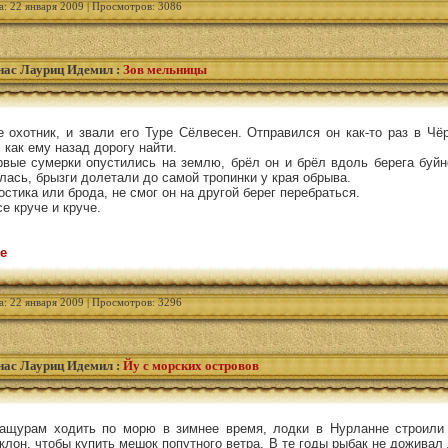
а: 22 января 2009 | Просмотров: 3086
ас Лауриц Идемил
:
Зов мельницы
 охотник, и звали его Туре Сёлвесен. Отправился он как-то раз в Чё
, как ему назад дорогу найти.
ервые сумерки опустились на землю, брёл он и брёл вдоль берега буй
илась, брызги долетали до самой тропинки у края обрыва.
остика или брода, не смог он на другой берег перебраться.
е круче и круче.
е
а: 22 января 2009 | Просмотров: 3296
ас Лауриц Идемил
:
Йу с морских островов
ащурам ходить по морю в зимнее время, лодки в Нурланне строили
клон, чтобы купить мешок попутного ветра. В те годы рыбак не доживал 