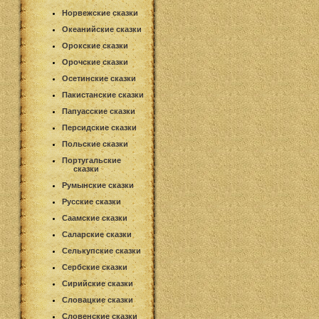
Норвежские сказки
Океанийские сказки
Орокские сказки
Орочские сказки
Осетинские сказки
Пакистанские сказки
Папуасские сказки
Персидские сказки
Польские сказки
Португальские
сказки
Румынские сказки
Русские сказки
Саамские сказки
Саларские сказки
Селькупские сказки
Сербские сказки
Сирийские сказки
Словацкие сказки
Словенские сказки