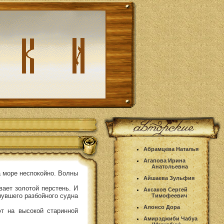
Абрамцева Наталья
Агапова Ирина
Анатольевна
а море неспокойно. Волны
Айшаева Зульфия
вает золотой перстень. И
Аксаков Сергей
нувшего разбойного судна
Тимофеевич
Алонсо Дора
т на высокой старинной
Амирэджиби Чабуа