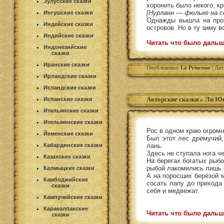
Зулусские сказки
хоронить было некого, кр
[Нурланн — фюльке на с
Ингушские сказки
Однажды вышла на пром
Индейские сказки
островов. Но в ту зиму в
Индийские сказки
Читать что было дальш
Индонезийские
сказки
Иранские сказки
Опубликовал:
La Princesse
| Дат
Ирландские сказки
Исландские сказки
Авторские сказки
»
Ли Юн
Испанские сказки
Итальянские сказки
Ительменские сказки
Рос в одном краю огромны
Йеменские сказки
Был этот лес дремучий,
Кабардинские сказки
лань.
Здесь не ступала нога ч
Казахские сказки
На берегах богатых рыбо
рыбой лакомились лишь 
Калмыцкие сказки
А на поросших берёзой м
Камбоджийские
сосать лапу до прихода
сказки
себя и медвежат.
Кампучийские сказки
Каракалпакские
Читать что было дальш
сказки