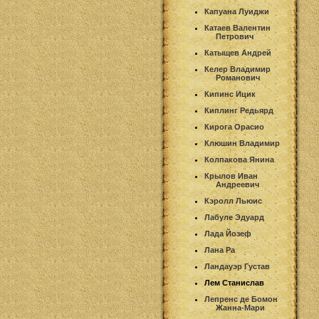
Капуана Луиджи
Катаев Валентин
Петрович
Катыщев Андрей
Келер Владимир
Романович
Кипинс Ицик
Киплинг Редьярд
Кирога Орасио
Клюшин Владимир
Колпакова Янина
Крылов Иван
Андреевич
Кэролл Льюис
Лабуле Эдуард
Лада Йозеф
Лана Ра
Ландауэр Густав
Лем Станислав
Лепренс де Бомон
Жанна-Мари