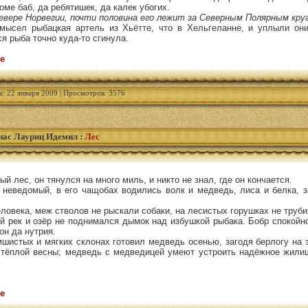
оме баб, да ребятишек, да калек убогих.
евере Норвегии, почти половина его лежит за Северным Полярным круг
ысел рыбацкая артель из Хьётте, что в Хельгеланне, и уплыли он
ся рыба точно куда-то сгинула.
е
а: 22 января 2009 | Просмотров: 3576
ас Лауриц Идемил
:
Лес
й лес, он тянулся на много миль, и никто не знал, где он кончается.
 неведомый, в его чащобах водились волк и медведь, лиса и белка, з
еловека, меж стволов не рыскали собаки, на лесистых горушках не труби
й рек и озёр не поднимался дымок над избушкой рыбака. Бобр спокойн
он да нутрия.
шистых и мягких склонах готовил медведь осенью, загодя берлогу на з
 тёплой весны; медведь с медведицей умеют устроить надёжное жил
е