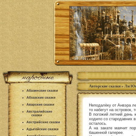
Авторские сказки
»
Ли Юн
Абазинские сказки
Абхазские сказки
Аварские сказки
Неподалёку от Анвэра ле
то набегут на островок, 
Австралийские
В погожий летний день к
сказки
ходило со стародавних в
Австрийские сказки
осталось.
А на закате маячит по
Адыгейские сказки
башенной галерее.