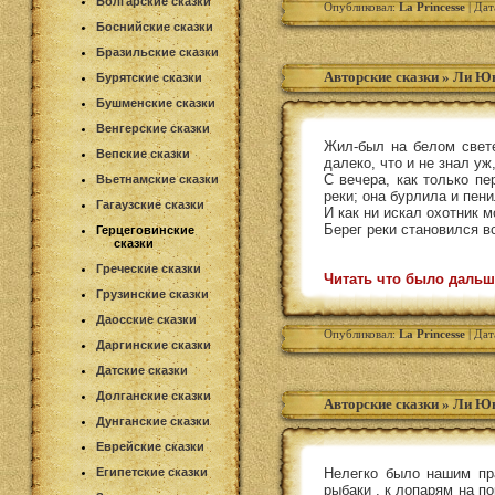
Болгарские сказки
Опубликовал:
La Princesse
| Дат
Боснийские сказки
Бразильские сказки
Авторские сказки
»
Ли Юн
Бурятские сказки
Бушменские сказки
Венгерские сказки
Жил-был на белом свете
Вепские сказки
далеко, что и не знал уж
С вечера, как только п
Вьетнамские сказки
реки; она бурлила и пен
Гагаузские сказки
И как ни искал охотник м
Берег реки становился вс
Герцеговинские
сказки
Греческие сказки
Читать что было дальш
Грузинские сказки
Даосские сказки
Опубликовал:
La Princesse
| Дат
Даргинские сказки
Датские сказки
Долганские сказки
Авторские сказки
»
Ли Юн
Дунганские сказки
Еврейские сказки
Египетские сказки
Нелегко было нашим пр
рыбаки . к лопарям на по