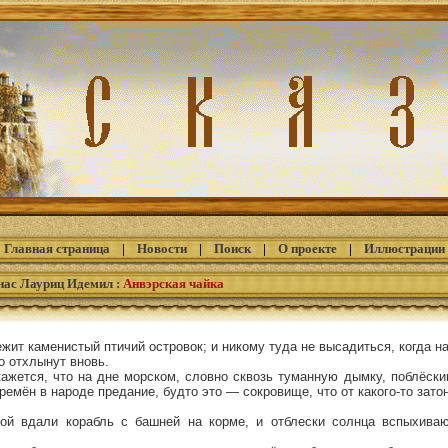
Главная страница
|
Новости
|
Поиск
|
О проекте
|
Иллюстрации
ас Лауриц Идемил
:
Анвэрская чайка
жит каменистый птичий островок; и никому туда не высадиться, когда н
то отхлынут вновь.
ажется, что на дне морском, словно сквозь туманную дымку, поблёски
ремён в народе предание, будто это — сокровище, что от какого-то зато
рой вдали корабль с башней на корме, и отблески солнца вспыхиваю