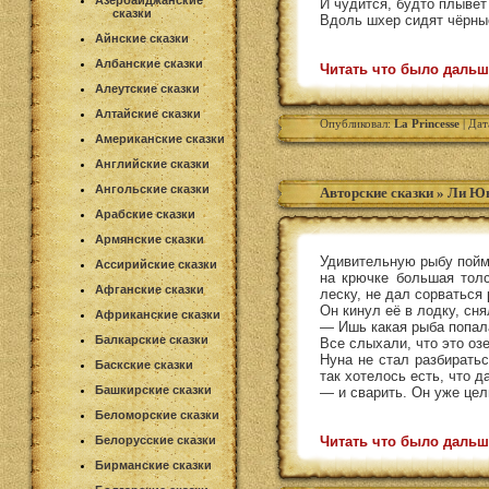
Азербайджанские
И чудится, будто плывёт
сказки
Вдоль шхер сидят чёрны
Айнские сказки
Албанские сказки
Читать что было дальш
Алеутские сказки
Алтайские сказки
Опубликовал:
La Princesse
| Дат
Американские сказки
Английские сказки
Ангольские сказки
Авторские сказки
»
Ли Юн
Арабские сказки
Армянские сказки
Удивительную рыбу пойма
Ассирийские сказки
на крючке большая толс
Афганские сказки
леску, не дал сорваться
Он кинул её в лодку, сн
Африканские сказки
— Ишь какая рыба попала
Балкарские сказки
Все слыхали, что это оз
Нуна не стал разбирать
Баскские сказки
так хотелось есть, что д
Башкирские сказки
— и сварить. Он уже цел
Беломорские сказки
Белорусские сказки
Читать что было дальш
Бирманские сказки