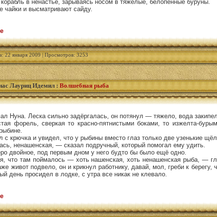
 корабль в ненастье, зарываясь носом в тяжёлые, белопенные буруны.
е чайки и высматривают сайду.
е
а: 22 января 2009 | Просмотров: 3253
ас Лауриц Идемил
:
Волшебная рыба
л Нуна. Леска сильно задёргалась, он потянул — тяжело, вода закипел
тая форель, сверкая то красно-пятнистыми боками, то изжелта-бур
 рыбине.
ял с крючка и увидел, что у рыбины вместо глаз только две узенькие щёл
сь, ненашенская, — сказал подручный, который помогал ему удить.
еро двойное, под первым дном у него будто бы было ещё одно.
ся, что там поймалось — хоть нашенская, хоть ненашенская рыба, — г
аже живот подвело, он и крикнул работнику, давай, мол, греби к берегу, 
ый день просидел в лодке, с утра все никак не клевало.
е