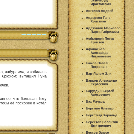
(Мзечабук)
Ираклиевич
Ангелов Андрей
Андерсен Ганс
Христиан
Арджилли Марчелло,
Парка Габриэлла
Асбьерсен Петер
Кристен
Афанасьев
Александр
Николаевич
Бажов Павел
Петрович
а, забурлила, и забилась
Бар-Яалом Эли
ым брюхом; вытащил Нуна
Барков Александр
Сергеевич
очки.
Баруздин Сергей
Алексеевич
лавное, что большая. Ему
Бах Ричард
чтобы её поскорее в котёл
Бергман Яльмар
Бергстедт Харальд
Берестов Валентин
Дмитриевич
Бесков Эльсе