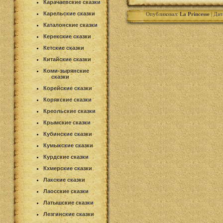
Карачаевские сказки
Карельские сказки
Опубликовал:
La Princesse
| Дат
Каталонские сказки
Керекские сказки
Кетские сказки
Китайские сказки
Коми-зырянские
сказки
Корейские сказки
Корякские сказки
Креольские сказки
Крымские сказки
Кубинские сказки
Кумыкские сказки
Курдские сказки
Кхмерские сказки
Лакские сказки
Лаосские сказки
Латышские сказки
Лезгинские сказки