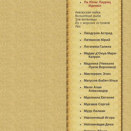
Ли Юнас Лауриц
Идемил
Анвэрская чайка
Волшебная рыба
Зов мельницы
Йу с морских островов
Лес
Линдгрен Астрид
Литвинов Юрий
Логачева Галина
Мадам д'Онуа Мари-
Катрин
Мадонна (Чикконе
Луиза Вероника)
Маклеррен Элис
Матусов-Бабич Илья
Милн Алан
Александер
Муренина Евгения
Мурзаев Сергей
Муур Лилиан
Наконечный Игорь
Непомнящая Дина