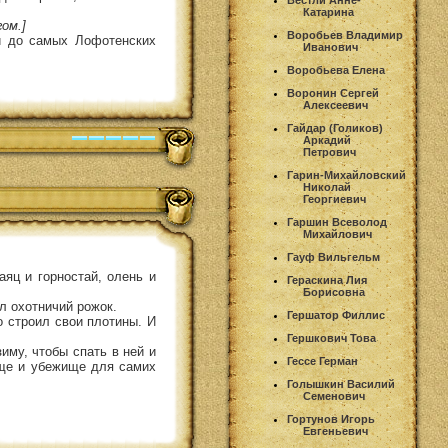
Вестли Анне-
Катарина
ом.]
Воробьев Владимир
и до самых Лофотенских
Иванович
Воробьева Елена
Воронин Сергей
Алексеевич
Гайдар (Голиков)
Аркадий
Петрович
Гарин-Михайловский
Николай
Георгиевич
Гаршин Всеволод
Михайлович
Гауф Вильгельм
аяц и горностай, олень и
Гераскина Лия
Борисовна
л охотничий рожок.
Гершатор Филлис
о строил свои плотины. И
Гершкович Това
иму, чтобы спать в ней и
Гессе Герман
ище и убежище для самих
Голышкин Василий
Семенович
Гортунов Игорь
Евгеньевич