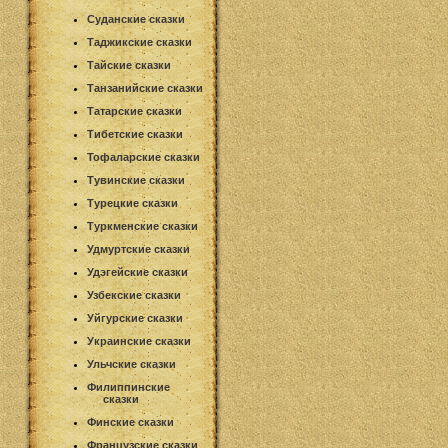
Суданские сказки
Таджикские сказки
Тайские сказки
Танзанийские сказки
Татарские сказки
Тибетские сказки
Тофаларские сказки
Тувинские сказки
Турецкие сказки
Туркменские сказки
Удмуртские сказки
Удэгейские сказки
Узбекские сказки
Уйгурские сказки
Украинские сказки
Ульчские сказки
Филиппинские
сказки
Финские сказки
Французские сказки