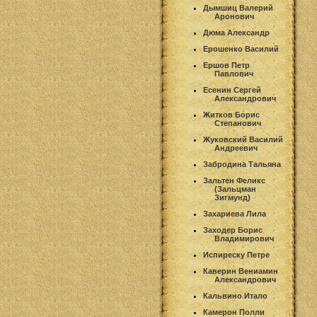
Дымшиц Валерий
Аронович
Дюма Александр
Ерошенко Василий
Ершов Петр
Павлович
Есенин Сергей
Александрович
Житков Борис
Степанович
Жуковский Василий
Андреевич
Забродина Тальяна
Зальтен Феликс
(Зальцман
Зигмунд)
Захариева Лила
Заходер Борис
Владимирович
Испиреску Петре
Каверин Вениамин
Александрович
Кальвино Итало
Камерон Полли