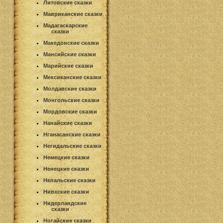
Литовские сказки
Мавриканские сказки
Мадагаскарские
сказки
Македонские сказки
Мансийские сказки
Марийские сказки
Мексиканские сказки
Молдавские сказки
Монгольские сказки
Мордовские сказки
Нанайские сказки
Нганасанские сказки
Негидальские сказки
Немецкие сказки
Ненецкие сказки
Непальские сказки
Нивхские сказки
Нидерландские
сказки
Ногайские сказки