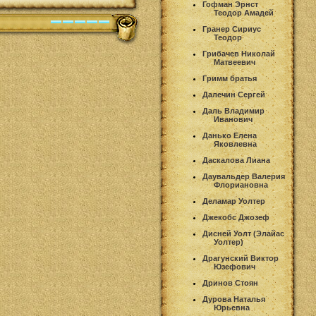
Гофман Эрнст
Теодор Амадей
Гранер Сириус
Теодор
Грибачев Николай
Матвеевич
Гримм братья
Далечин Сергей
Даль Владимир
Иванович
Данько Елена
Яковлевна
Даскалова Лиана
Даувальдер Валерия
Флориановна
Деламар Уолтер
Джекобс Джозеф
Дисней Уолт (Элайас
Уолтер)
Драгунский Виктор
Юзефович
Дринов Стоян
Дурова Наталья
Юрьевна