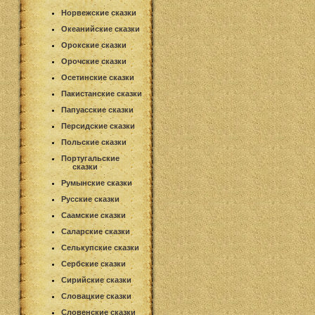
Норвежские сказки
Океанийские сказки
Орокские сказки
Орочские сказки
Осетинские сказки
Пакистанские сказки
Папуасские сказки
Персидские сказки
Польские сказки
Португальские
сказки
Румынские сказки
Русские сказки
Саамские сказки
Саларские сказки
Селькупские сказки
Сербские сказки
Сирийские сказки
Словацкие сказки
Словенские сказки