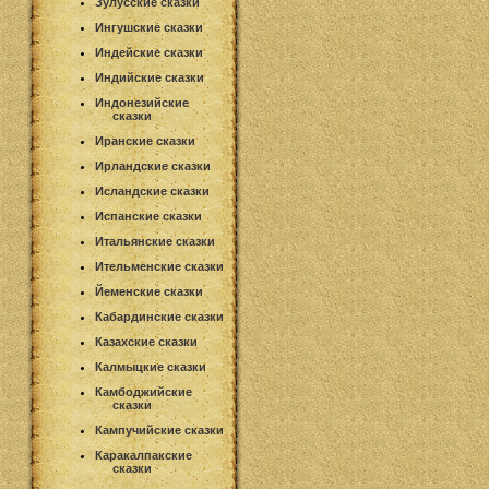
Зулусские сказки
Ингушские сказки
Индейские сказки
Индийские сказки
Индонезийские
сказки
Иранские сказки
Ирландские сказки
Исландские сказки
Испанские сказки
Итальянские сказки
Ительменские сказки
Йеменские сказки
Кабардинские сказки
Казахские сказки
Калмыцкие сказки
Камбоджийские
сказки
Кампучийские сказки
Каракалпакские
сказки