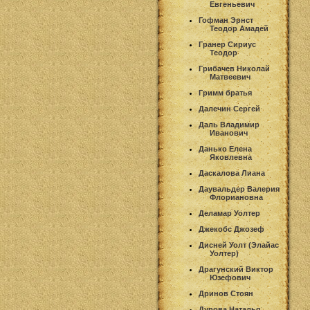
Евгеньевич
Гофман Эрнст
Теодор Амадей
Гранер Сириус
Теодор
Грибачев Николай
Матвеевич
Гримм братья
Далечин Сергей
Даль Владимир
Иванович
Данько Елена
Яковлевна
Даскалова Лиана
Даувальдер Валерия
Флориановна
Деламар Уолтер
Джекобс Джозеф
Дисней Уолт (Элайас
Уолтер)
Драгунский Виктор
Юзефович
Дринов Стоян
Дурова Наталья