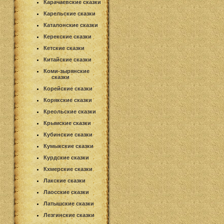
Карачаевские сказки
Карельские сказки
Каталонские сказки
Керекские сказки
Кетские сказки
Китайские сказки
Коми-зырянские
сказки
Корейские сказки
Корякские сказки
Креольские сказки
Крымские сказки
Кубинские сказки
Кумыкские сказки
Курдские сказки
Кхмерские сказки
Лакские сказки
Лаосские сказки
Латышские сказки
Лезгинские сказки