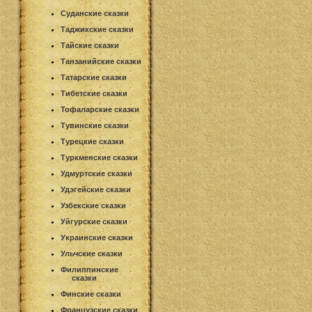
Суданские сказки
Таджикские сказки
Тайские сказки
Танзанийские сказки
Татарские сказки
Тибетские сказки
Тофаларские сказки
Тувинские сказки
Турецкие сказки
Туркменские сказки
Удмуртские сказки
Удэгейские сказки
Узбекские сказки
Уйгурские сказки
Украинские сказки
Ульчские сказки
Филиппинские
сказки
Финские сказки
Французские сказки