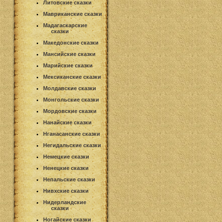
Литовские сказки
Мавриканские сказки
Мадагаскарские
сказки
Македонские сказки
Мансийские сказки
Марийские сказки
Мексиканские сказки
Молдавские сказки
Монгольские сказки
Мордовские сказки
Нанайские сказки
Нганасанские сказки
Негидальские сказки
Немецкие сказки
Ненецкие сказки
Непальские сказки
Нивхские сказки
Нидерландские
сказки
Ногайские сказки