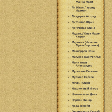
Жанна-Мари
Ли Юнас Лауриц
Идемил
Линдгрен Астрид
Литвинов Юрий
Логачева Галина
Мадам д'Онуа Мари-
Катрин
Мадонна (Чикконе
Луиза Вероника)
Маклеррен Элис
Матусов-Бабич Илья
Милн Алан
Александер
Муренина Евгения
Мурзаев Сергей
Муур Лилиан
Наконечный Игорь
Непомнящая Дина
Нерман Эйнар
Нода Томойи
Овчинников Сергей