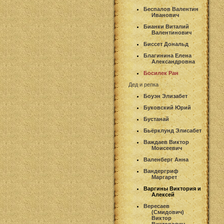
Беспалов Валентин
Иванович
Бианки Виталий
Валентинович
Биссет Дональд
Благинина Елена
Александровна
Босилек Ран
Дед и репка
Боуэн Элизабет
Буковский Юрий
Бустанай
Бьёрклунд Элисабет
Важдаев Виктор
Моисеевич
Валенберг Анна
Вандергриф
Маргарет
Варгины Виктория и
Алексей
Вересаев
(Смидович)
Виктор