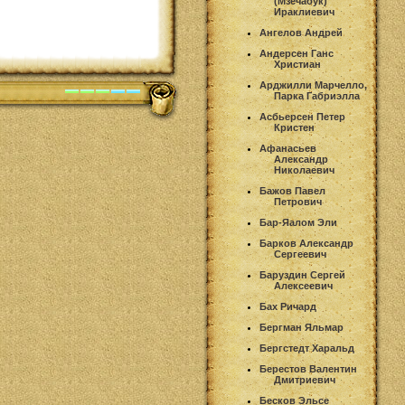
(Мзечабук)
Ираклиевич
Ангелов Андрей
Андерсен Ганс
Христиан
Арджилли Марчелло,
Парка Габриэлла
Асбьерсен Петер
Кристен
Афанасьев
Александр
Николаевич
Бажов Павел
Петрович
Бар-Яалом Эли
Барков Александр
Сергеевич
Баруздин Сергей
Алексеевич
Бах Ричард
Бергман Яльмар
Бергстедт Харальд
Берестов Валентин
Дмитриевич
Бесков Эльсе