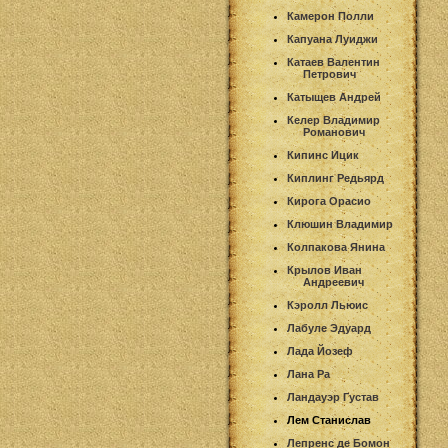
Камерон Полли
Капуана Луиджи
Катаев Валентин
Петрович
Катыщев Андрей
Келер Владимир
Романович
Кипинс Ицик
Киплинг Редьярд
Кирога Орасио
Клюшин Владимир
Колпакова Янина
Крылов Иван
Андреевич
Кэролл Льюис
Лабуле Эдуард
Лада Йозеф
Лана Ра
Ландауэр Густав
Лем Станислав
Лепренс де Бомон