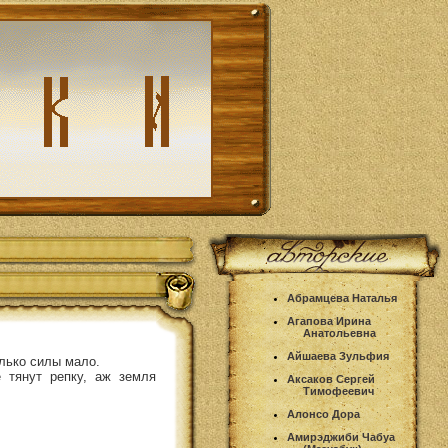
Абрамцева Наталья
Агапова Ирина
Анатольевна
Айшаева Зульфия
олько силы мало.
е тянут репку, аж земля
Аксаков Сергей
Тимофеевич
Алонсо Дора
Амирэджиби Чабуа