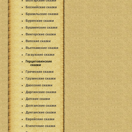
Болгарские сказки
Боснийские сказки
Бразильские сказки
Бурятские сказки
Бушменские сказки
Венгерские сказки
Вепские сказки
Вьетнамские сказки
Гагаузские сказки
Герцеговинские
сказки
Греческие сказки
Грузинские сказки
Даосские сказки
Даргинские сказки
Датские сказки
Долганские сказки
Дунганские сказки
Еврейские сказки
Египетские сказки