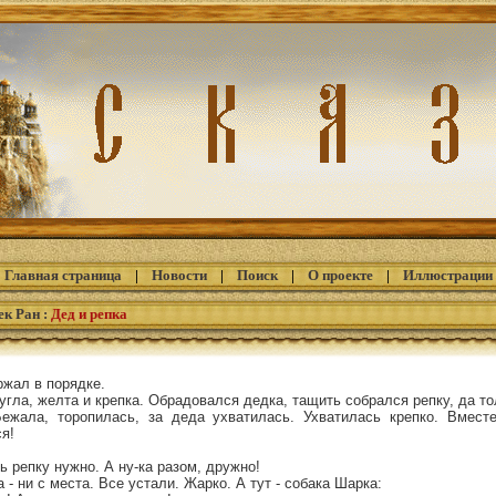
Главная страница
|
Новости
|
Поиск
|
О проекте
|
Иллюстрации
ек Ран
:
Дед и репка
ржал в порядке.
ругла, желта и крепка. Обрадовался дедка, тащить собрался репку, да т
ежала, торопилась, за деда ухватилась. Ухватилась крепко. Вмест
ся!
ь репку нужно. А ну-ка разом, дружно!
а - ни с места. Все устали. Жарко. А тут - собака Шарка: