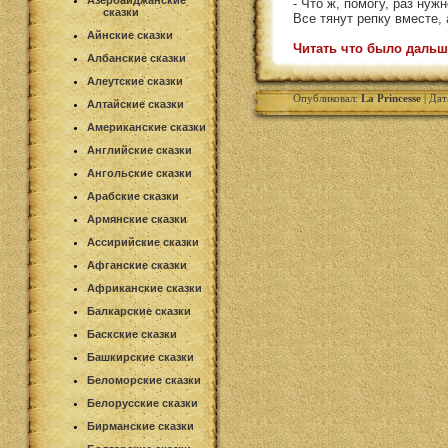
Азербайджанские
- Что ж, помогу, раз нужн
сказки
Все тянут репку вместе, а
Айнские сказки
Читать что было дальш
Албанские сказки
Алеутские сказки
Опубликовал:
La Princesse
| Дат
Алтайские сказки
Американские сказки
Английские сказки
Ангольские сказки
Арабские сказки
Армянские сказки
Ассирийские сказки
Афганские сказки
Африканские сказки
Балкарские сказки
Баскские сказки
Башкирские сказки
Беломорские сказки
Белорусские сказки
Бирманские сказки