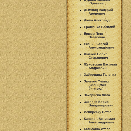
Юрьевна
Дымшиц Валерий
Аронович
Дюма Александр
Ерошенко Василий
Ершов Петр
Павлович
Есенин Сергей
Александрович
Житков Борис
Степанович
Жуковский Василий
Андреевич
Забродина Тальяна
Зальтен Феликс
(Зальцман
Зигмунд)
Захариева Лила
Заходер Борис
Владимирович
Испиреску Петре
Каверин Вениамин
Александрович
Кальвино Итало