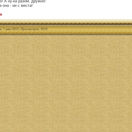
о! А ну-ка разом, дружно!
 она - ни с места!
е
а: 7 мая 2010 | Просмотров: 3910