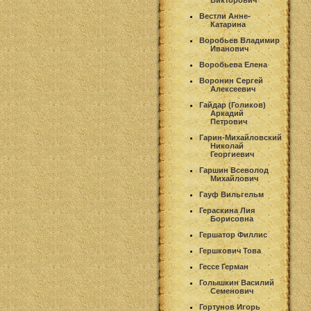
Викторович
Вестли Анне-
Катарина
Воробьев Владимир
Иванович
Воробьева Елена
Воронин Сергей
Алексеевич
Гайдар (Голиков)
Аркадий
Петрович
Гарин-Михайловский
Николай
Георгиевич
Гаршин Всеволод
Михайлович
Гауф Вильгельм
Гераскина Лия
Борисовна
Гершатор Филлис
Гершкович Това
Гессе Герман
Голышкин Василий
Семенович
Гортунов Игорь