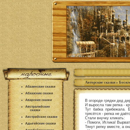
Авторские сказки
»
Босил
Абазинские сказки
Абхазские сказки
Аварские сказки
В огороде грядки дед де
И выросла там репка - к
Австралийские
Тут бабка прибежала. Б
сказки
трясётся - репка не даёт
Австрийские сказки
Стали внучку кликать:
- Помоги, Иглика! Вырват
Адыгейские сказки
Тянут репку вместе, а он