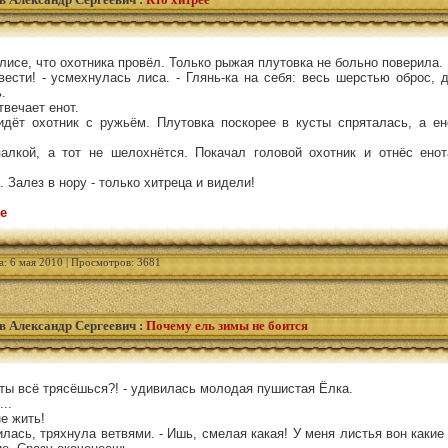
 лисе, что охотника провёл. Только рыжая плутовка не больно поверила.
вести! - усмехнулась лиса. - Глянь-ка на себя: весь шерстью оброс, 
.
отвечает енот.
идёт охотник с ружьём. Плутовка поскорее в кусты спряталась, а е
алкой, а тот не шелохнётся. Покачал головой охотник и отнёс ено
. Залез в нору - только хитреца и видели!
е
а: 6 мая 2010 | Просмотров: 3681
в Александр Сергеевич
:
Почему ель зимы не боится
о ты всё трясёшься?! - удивилась молодая пушистая Ёлка.
..
не жить!
илась, тряхнула ветвями. - Ишь, смелая какая! У меня листья вон какие