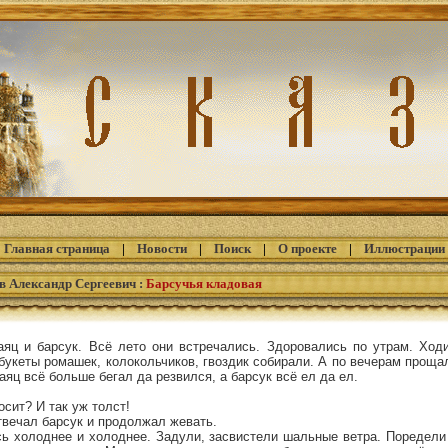
Главная страница
|
Новости
|
Поиск
|
О проекте
|
Иллюстрации
в Александр Сергеевич
:
Барсучья кладовая
яц и барсук. Всё лето они встречались. Здоровались по утрам. Ход
 букеты ромашек, колокольчиков, гвоздик собирали. А по вечерам проща
аяц всё больше бегал да резвился, а барсук всё ел да ел.
осит? И так уж толст!
 отвечал барсук и продолжал жевать.
сь холоднее и холоднее. Задули, засвистели шальные ветра. Поредели