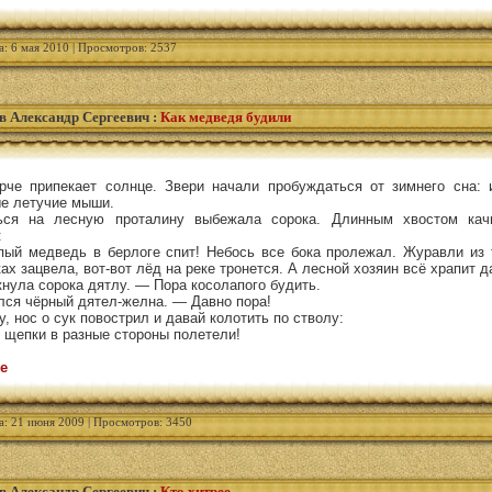
а: 6 мая 2010 | Просмотров: 2537
в Александр Сергеевич
:
Как медведя будили
че припекает солнце. Звери начали пробуждаться от зимнего сна: 
е летучие мыши.
ься на лесную проталину выбежала сорока. Длинным хвостом качн
:
ый медведь в берлоге спит! Небось все бока пролежал. Журавли из 
ах зацвела, вот-вот лёд на реке тронется. А лесной хозяин всё храпит 
нула сорока дятлу. — Пора косолапого будить.
лся чёрный дятел-желна. — Давно пора!
, нос о сук повострил и давай колотить по стволу:
 щепки в разные стороны полетели!
е
а: 21 июня 2009 | Просмотров: 3450
в Александр Сергеевич
:
Кто хитрее