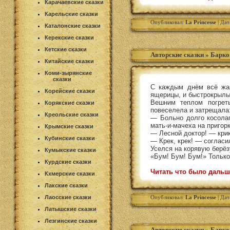
Карачаевские сказки
Карельские сказки
Опубликовал:
La Princesse
| Дат
Каталонские сказки
Керекские сказки
Кетские сказки
Авторские сказки
»
Барко
Китайские сказки
Коми-зырянские
сказки
С каждым днём всё жар
Корейские сказки
ящерицы, и быстрокрылы
Вешним теплом погрет
Корякские сказки
повеселела и затрещала
Креольские сказки
— Больно долго косолап
мать-и-мачеха на пригорк
Крымские сказки
— Лесной доктор! — крик
Кубинские сказки
— Крек, крек! — согласи
Уселся на корявую берёзу
Кумыкские сказки
«Бум! Бум! Бум!» Только
Курдские сказки
Читать что было дальш
Кхмерские сказки
Лакские сказки
Лаосские сказки
Опубликовал:
La Princesse
| Дат
Латышские сказки
Лезгинские сказки
Авторские сказки
»
Барко