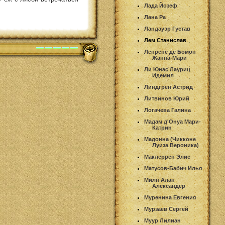
Лада Йозеф
Лана Ра
Ландауэр Густав
Лем Станислав
Лепренс де Бомон
Жанна-Мари
Ли Юнас Лауриц
Идемил
Линдгрен Астрид
Литвинов Юрий
Логачева Галина
Мадам д'Онуа Мари-
Катрин
Мадонна (Чикконе
Луиза Вероника)
Маклеррен Элис
Матусов-Бабич Илья
Милн Алан
Александер
Муренина Евгения
Мурзаев Сергей
Муур Лилиан