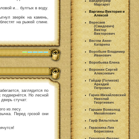
Вандергриф
Маргарет
ловой и... бултых в воду.
Варгины Виктория и
Алексей
ыгнул зверёк на камень,
блестят на рыжей спине.
Вересаев
(Смидович)
Виктор
Викторович
Вестли Анне-
Катарина
Воробьев Владимир
Иванович
Воробьева Елена
Воронин Сергей
Алексеевич
Гайдар (Голиков)
Аркадий
Петрович
абегается, заглядится по
к подвернётся. Но лесной
Гарин-Михайловский
Николай
 дверь стучат:
Георгиевич
его из лесу.
Гаршин Всеволод
вычка. Перед грозой они
Михайлович
Гауф Вильгельм
рячутся!
Гераскина Лия
Борисовна
Гершатор Филлис