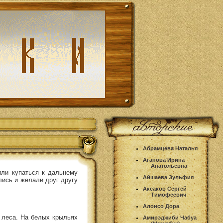
Абрамцева Наталья
Агапова Ирина
Анатольевна
или купаться к дальнему
Айшаева Зульфия
лись и желали друг другу
Аксаков Сергей
Тимофеевич
Алонсо Дора
 леса. На белых крыльях
Амирэджиби Чабуа