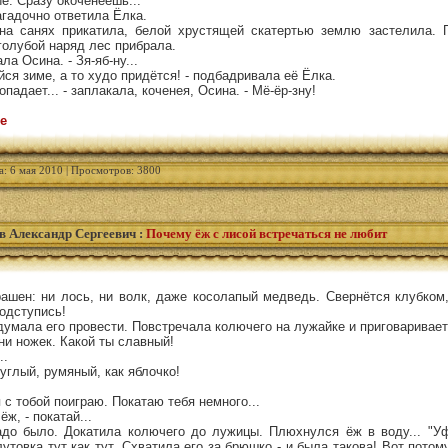
е. Сразу окоченеешь...
загадочно ответила Ёлка.
на санях прикатила, белой хрустящей скатертью землю застелила. 
голубой наряд лес прибрала.
жала Осина. - Зя-яб-ну...
йся зиме, а то худо придётся! - подбадривала её Ёлка.
попадает... - заплакала, коченея, Осина. - Мё-ёр-зну!
е
а: 6 мая 2010 | Просмотров: 3800
в Александр Сергеевич
:
Почему ёж с лисой встречаться не любит
ашен: ни лось, ни волк, даже косолапый медведь. Свернётся клубком,
подступись!
умала его провести. Повстречала колючего на лужайке и приговаривает
 ни ножек. Какой ты славный!
..
руглый, румяный, как яблочко!
я с тобой поиграю. Покатаю тебя немного...
ёж, - покатай...
адо было. Докатила колючего до лужицы. Плюхнулся ёж в воду... "Уф!
утовка тут как тут. Схватила его за брюшко - и была такова! Вот потом