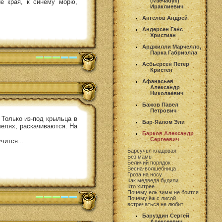
(Мзечабук)
е края, к синему морю,
Ираклиевич
Ангелов Андрей
Андерсен Ганс
Христиан
Арджилли Марчелло,
Парка Габриэлла
Асбьерсен Петер
Кристен
Афанасьев
Александр
Николаевич
Бажов Павел
Петрович
 Только из-под крыльца в
Бар-Яалом Эли
челях, раскачиваются. На
Барков Александр
Сергеевич
чится...
Барсучья кладовая
Без мамы
Беличий порядок
Весна-волшебница
Гроза на носу
Как медведя будили
Кто хитрее
Почему ель зимы не боится
Почему ёж с лисой
встречаться не любит
Баруздин Сергей
Алексеевич