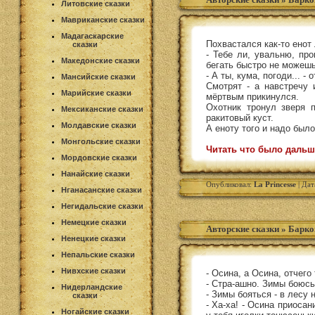
Литовские сказки
Мавриканские сказки
Мадагаскарские
Похвастался как-то енот
сказки
- Тебе ли, увальню, про
Македонские сказки
бегать быстро не можешь
- А ты, кума, погоди... - 
Мансийские сказки
Смотрят - а навстречу 
Марийские сказки
мёртвым прикинулся.
Охотник тронул зверя п
Мексиканские сказки
ракитовый куст.
Молдавские сказки
А еноту того и надо было
Монгольские сказки
Читать что было дальш
Мордовские сказки
Нанайские сказки
Опубликовал:
La Princesse
| Дат
Нганасанские сказки
Негидальские сказки
Немецкие сказки
Авторские сказки
»
Барко
Ненецкие сказки
Непальские сказки
Нивхские сказки
- Осина, а Осина, отчег
- Стра-ашно. Зимы боюсь.
Нидерландские
- Зимы бояться - в лесу 
сказки
- Ха-ха! - Осина приосан
Ногайские сказки