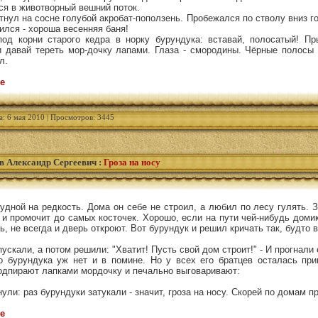
ся в животворный вешний поток.
тнул на сосне голубой акробат-поползень. Пробежался по стволу вниз го
лся - хороша весенняя баня!
од корни старого кедра в норку бурундука: вставай, полосатый! Пр
и давай тереть мор-дочку лапами. Глаза - смородины. Чёрные полосы 
л.
е
а: 6 мая 2010 | Просмотров: 3445
в Александр Сергеевич
:
Гроза на носу
удной на редкость. Дома он себе не строил, а любил по лесу гулять. З
 и промочит до самых косточек. Хорошо, если на пути чей-нибудь доми
, не всегда и дверь откроют. Вот бурундук и решил кричать так, будто в
пускали, а потом решили: "Хватит! Пусть свой дом строит!" - И прогнали 
го бурундука уж нет и в помине. Но у всех его братцев осталась при
подпирают лапками мордочку и печально выговаривают:
нули: раз бурундуки затукали - значит, гроза на носу. Скорей по домам п
е