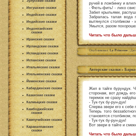
Зулусские сказки
ручей в ложбинку и влил
- Фють-фить! - лихо свис
Ингушские сказки
Забил крыльями, распуши
Индейские сказки
Забралась талая вода п
вытянулся столбиком - 
Индийские сказки
Умылся, разом похороше
Индонезийские
сказки
Читать что было дальш
Иранские сказки
Ирландские сказки
Опубликовал:
La Princesse
| Дат
Исландские сказки
Испанские сказки
Итальянские сказки
Авторские сказки
»
Барко
Ительменские сказки
Йеменские сказки
Кабардинские сказки
Жил в тайге бурундук. Ч
сторонам, вот дождь его
Казахские сказки
теремок не сразу найдёшь
- Тук-тук бу-рун-дук!
Калмыцкие сказки
Сперва звери его к себе 
Камбоджийские
Теперь того беззаботно
сказки
становятся столбиком, 
Кампучийские сказки
- Тук-тук бу-рун-дук!
Вот звери в тайге и смек
Каракалпакские
сказки
Читать что было дальш