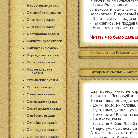
у тебя иголки тонюсеньки
- Поживём - увидим... - 
Норвежские сказки
А вскоре и сама Зима 
Океанийские сказки
запечатала. В кудрявый 
- З... з... зынь... - задро
Орокские сказки
- Ты крепись, не поддава
Орочские сказки
- Брр... лист на лист не 
Осетинские сказки
Читать что было дальш
Пакистанские сказки
Папуасские сказки
Опубликовал:
La Princesse
| Дат
Персидские сказки
Польские сказки
Португальские
Авторские сказки
»
Барко
сказки
Румынские сказки
Русские сказки
Ежу в лесу никто не стр
Саамские сказки
фыркнет... Попробуй-ка 
Только лиса однажды взд
Саларские сказки
- Ёжик, ёжик, ни головы,
Селькупские сказки
- Пуф, фыр, уходи, кума.
- Ёжик, ёжик! Какой ты к
Сербские сказки
- Не льсти, кума.
Сирийские сказки
- Да ты не бойся. Давай 
- Ладно уж, - согласился 
Словацкие сказки
А лисе только того и н
Словенские сказки
развернулся. А рыжая пл