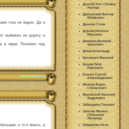
Дисней Уолт (Элайас
Уолтер)
Драгунский Виктор
Юзефович
даже глаз не видно. Да и
Дринов Стоян
Дурова Наталья
Юрьевна
нот выбежал на дорогу и
Дымшиц Валерий
та в овраг. Положил под
Аронович
Дюма Александр
Ерошенко Василий
Ершов Петр
Павлович
Есенин Сергей
Александрович
Житков Борис
Степанович
Жуковский Василий
Андреевич
Забродина Тальяна
Зальтен Феликс
(Зальцман
Зигмунд)
 большие, и то я боюсь, а
Захариева Лила