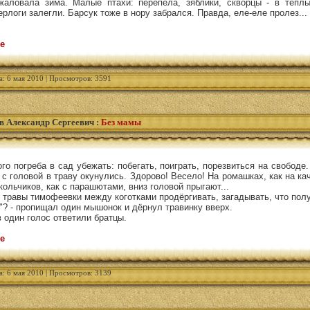
жаловала зима. Малые птахи: перепела, зяблики, скворцы - в тёплы
рлоги залегли. Барсук тоже в нору забрался. Правда, еле-еле пролез...
:
е
а: 6 мая 2010 | Просмотров: 3591
в Александр Сергеевич
:
Без мамы
о погреба в сад убежать: побегать, поиграть, порезвиться на свободе.
 с головой в траву окунулись. Здорово! Весело! На ромашках, как на ка
кольчиков, как с парашютами, вниз головой прыгают...
травы тимофеевки между коготками продёргивать, загадывать, что полу
а"? - пропищал один мышонок и дёрнул травинку вверх.
 в один голос ответили братцы.
е
а: 6 мая 2010 | Просмотров: 3139