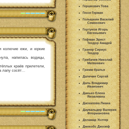
Гершкович Това
Гессе Герман
Голышкин Василий
Семенович
Гортунов Игорь
Евгеньевич
Гофман Эрнст
Теодор Амадей
и колючие ежи, и юркие
Гранер Сириус
Теодор
ула, напилась водицы,
Грибачев Николай
Матвеевич
тёплых краёв прилетели,
Гримм братья
да лапу сосёт…
Далечин Сергей
Даль Владимир
Иванович
Данько Елена
Яковлевна
Даскалова Лиана
Даувальдер Валерия
Флориановна
Деламар Уолтер
Джекобс Джозеф