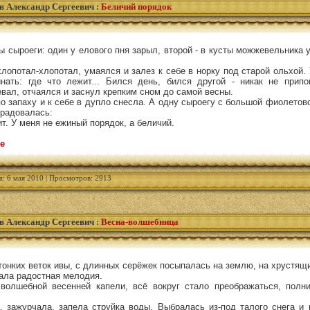
в Александр Сергеевич
:
Беличий порядок
ы сыроеги: один у елового пня зарыл, второй - в кусты можжевельника у
хлопотал-хлопотал, умаялся и залез к себе в норку под старой ольхой.
нать: где что лежит... Бился день, бился другой - никак не припо
зевал, отчаялся и заснул крепким сном до самой весны.
о запаху и к себе в дупло снесла. А одну сыроегу с большой фиолетов
брадовалась:
ит. У меня не ежиный порядок, а беличий.
е
а: 6 мая 2010 | Просмотров: 2913
в Александр Сергеевич
:
Весна-волшебница
с тонких веток ивы, с длинных серёжек посыпалась на землю, на хрустящ
чала радостная мелодия.
олшебной весенней капели, всё вокруг стало преображаться, полни
, зажурчала, запела струйка воды. Выбралась из-под талого снега и 