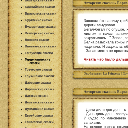
Болгарские сказки
Авторские сказки
»
Барко
Боснийские сказки
Бразильские сказки
Бурятские сказки
Запасал ёж на зиму гриб
дороги замуровал.
Бушменские сказки
Бегал-бегал по опушке, 
Венгерские сказки
листом и начал вспоми
закружилась..." Зевал, 
Вепские сказки
Белка разыскала грибы п
нацепила. И зацокала, о
Вьетнамские сказки
- Запас места не пролеж
Гагаузские сказки
Читать что было дальш
Герцеговинские
сказки
Греческие сказки
Опубликовал:
La Princesse
| Дат
Грузинские сказки
Даосские сказки
Даргинские сказки
Авторские сказки
»
Барко
Датские сказки
Долганские сказки
Дунганские сказки
- Дили-дили-дон-дон! - 
- Динь-динь-дон! - зазву
Еврейские сказки
И будто по мановению в
Египетские сказки
запахами.
На склоне оврага ожила