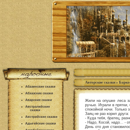
Авторские сказки
»
Барко
Абазинские сказки
Абхазские сказки
Аварские сказки
Жили на опушке леса за
ручью. Играли в прятки,
Австралийские
спокойной ночи. Только з
сказки
Заяц не раз корил друга:
Австрийские сказки
- Куда тебя, братец, разн
- Надо, Косой, надо... -
Адыгейские сказки
День ото дня становило