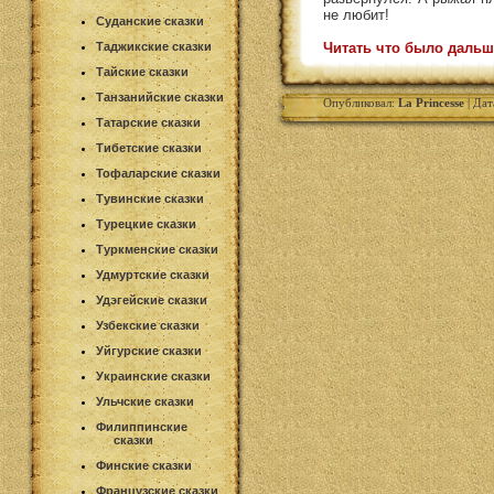
не любит!
Суданские сказки
Таджикские сказки
Читать что было дальш
Тайские сказки
Танзанийские сказки
Опубликовал:
La Princesse
| Дат
Татарские сказки
Тибетские сказки
Тофаларские сказки
Тувинские сказки
Турецкие сказки
Туркменские сказки
Удмуртские сказки
Удэгейские сказки
Узбекские сказки
Уйгурские сказки
Украинские сказки
Ульчские сказки
Филиппинские
сказки
Финские сказки
Французские сказки