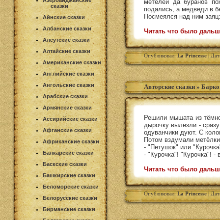
Азербайджанские
метелей да буранов по
сказки
подались, а медведи в бе
Посмеялся над ним заяц
Айнские сказки
Албанские сказки
Читать что было дальш
Алеутские сказки
Алтайские сказки
Опубликовал:
La Princesse
| Дат
Американские сказки
Английские сказки
Ангольские сказки
Авторские сказки
»
Барко
Арабские сказки
Армянские сказки
Решили мышата из тёмног
Ассирийские сказки
дырочку вылезли - сразу
Афганские сказки
одуванчики дуют. С коло
Потом вздумали метёлки 
Африканские сказки
- "Петушок" или "Курочк
Балкарские сказки
- "Курочка"! "Курочка"! -
Баскские сказки
Читать что было дальш
Башкирские сказки
Беломорские сказки
Опубликовал:
La Princesse
| Дат
Белорусские сказки
Бирманские сказки