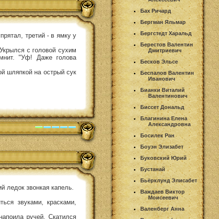
Бах Ричард
Бергман Яльмар
Бергстедт Харальд
прятал, третий - в ямку у
Берестов Валентин
 Укрылся с головой сухим
Дмитриевич
мнит. "Уф! Даже голова
Бесков Эльсе
ой шляпкой на острый сук
Беспалов Валентин
Иванович
Бианки Виталий
Валентинович
Биссет Дональд
Благинина Елена
Александровна
Босилек Ран
Боуэн Элизабет
Буковский Юрий
Бустанай
Бьёрклунд Элисабет
ий ледок звонкая капель.
Важдаев Виктор
Моисеевич
ться звуками, красками,
Валенберг Анна
напоила ручей. Скатился