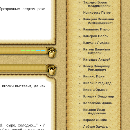
Заходер Борис
Владимирович
Прозрачным ледком реки
Испиреску Петре
Каверин Вениамин
Александрович
Кальвино Итало
Камерон Полли
Капуана Луиджи
Катаев Валентин
Петрович
Катыщев Андрей
Келер Владимир
Романович
Кипинс Ицик
Киплинг Редьярд
 иголки выставит, да как
Кирога Орасио
:
Клюшин Владимир
Колпакова Янина
Крылов Иван
Андреевич
Кэролл Льюис
.. сыро, холодно..." - И
Лабуле Эдуард
у ёж с лисой встречаться