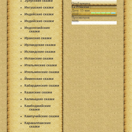
Зулусские сказки
Опубликовал:
La Princesse
|
Ингушские сказки
Дата: 15 мая
2010 |
Индейские сказки
Просмотров:
Индийские сказки
3006
Индонезийские
сказки
Иранские сказки
Ирландские сказки
Исландские сказки
Испанские сказки
Итальянские сказки
Ительменские сказки
Йеменские сказки
Кабардинские сказки
Казахские сказки
Калмыцкие сказки
Камбоджийские
сказки
Кампучийские сказки
Каракалпакские
сказки