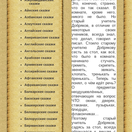
Азербайджанские
Это, конечно, странно,
сказки
что он так сказал. В
Айнские сказки
комнате, кроме него,
никого не было. Но
Албанские сказки
старый учитель
Алеутские сказки
Добряков, в отличие от
некоторых своих
Алтайские сказки
учеников, всегда знал,
Американские сказки
что делал, говорил и
писал. Стоило старому
Английские сказки
учителю Добрякову
Ангольские сказки
сесть за стол, как всё,
что было в комнате,
Арабские сказки
начинало стучать,
Армянские сказки
греметь, скрипеть,
звенеть, звякать,
Ассирийские сказки
хлопать, тренькать и
Афганские сказки
бренькать... Теперь ты
понял, о чём идёт речь?
Африканские сказки
О предметах
неодушевлённых,
Балкарские сказки
отвечающих на вопрос
Баскские сказки
ЧТО: окнах, дверях,
стаканах, пузырьках,
Башкирские сказки
блюдцах,
Беломорские сказки
флакончиках...
Поэтому старый
Белорусские сказки
учитель Добряков,
Бирманские сказки
садясь за стол, всегда
обращался к вещам с