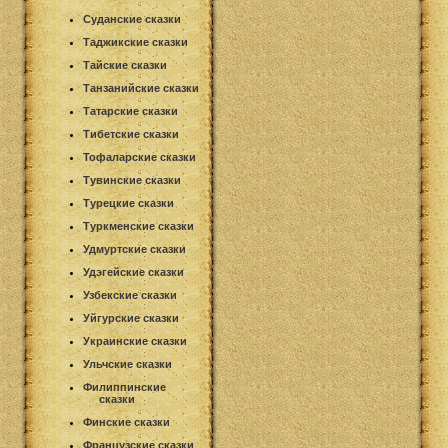
Суданские сказки
Таджикские сказки
Тайские сказки
Танзанийские сказки
Татарские сказки
Тибетские сказки
Тофаларские сказки
Тувинские сказки
Турецкие сказки
Туркменские сказки
Удмуртские сказки
Удэгейские сказки
Узбекские сказки
Уйгурские сказки
Украинские сказки
Ульчские сказки
Филиппинские
сказки
Финские сказки
Французские сказки