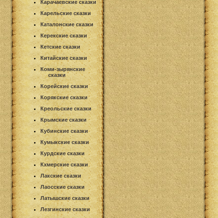
Карачаевские сказки
Карельские сказки
Каталонские сказки
Керекские сказки
Кетские сказки
Китайские сказки
Коми-зырянские
сказки
Корейские сказки
Корякские сказки
Креольские сказки
Крымские сказки
Кубинские сказки
Кумыкские сказки
Курдские сказки
Кхмерские сказки
Лакские сказки
Лаосские сказки
Латышские сказки
Лезгинские сказки