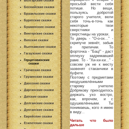
Болгарские сказки
просьбой вести себя
Боснийские сказки
потише. Но вещи,
пользуясь добротой
Бразильские сказки
старого учителя, вели
Бурятские сказки
себя точь-в-точь как
некоторые твои
Бушменские сказки
сверстники и
Венгерские сказки
сверстницы на уроках.
То дверь - "О-о-ох..." -
Вепские сказки
скрипуче зевнёт, забыв
Вьетнамские сказки
о приличии. То
форточка - "Бац!" - даст
Гагаузские сказки
оплеуху задремавшей
раме. То - "Хи-хи-хи..." -
Герцеговинские
сказки
совсем уж не к месту
зазвенят стаканчики в
Греческие сказки
буфете.
Грузинские сказки
Поэтому с предметами
неодушевлёнными
Даосские сказки
старому учителю
Даргинские сказки
Добрякову приходилось
держать ухо востро,
Датские сказки
как, впрочем, и с
одушевлёнными. Ты
Долганские сказки
понимаешь, кого я имею
Дунганские сказки
в виду...
Еврейские сказки
Читать что было
Египетские сказки
дальше