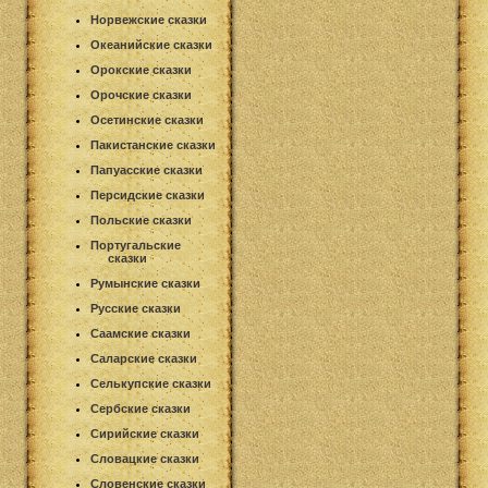
Норвежские сказки
Океанийские сказки
Орокские сказки
Орочские сказки
Осетинские сказки
Пакистанские сказки
Папуасские сказки
Персидские сказки
Польские сказки
Португальские
сказки
Румынские сказки
Русские сказки
Саамские сказки
Саларские сказки
Селькупские сказки
Сербские сказки
Сирийские сказки
Словацкие сказки
Словенские сказки