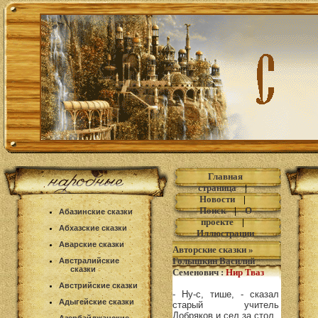
Главная
страница
|
Новости
|
Поиск
|
О
Абазинские сказки
проекте
|
Абхазские сказки
Иллюстрации
Аварские сказки
Авторские сказки
»
Голышкин Василий
Австралийские
сказки
Семенович
:
Нир Тваз
Австрийские сказки
- Ну-с, тише, - сказал
Адыгейские сказки
старый учитель
Добряков и сел за стол.