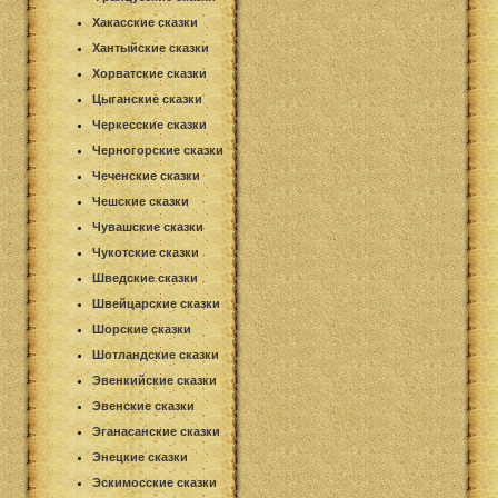
Хакасские сказки
Хантыйские сказки
Хорватские сказки
Цыганские сказки
Черкесские сказки
Черногорские сказки
Чеченские сказки
Чешские сказки
Чувашские сказки
Чукотские сказки
Шведские сказки
Швейцарские сказки
Шорские сказки
Шотландские сказки
Эвенкийские сказки
Эвенские сказки
Эганасанские сказки
Энецкие сказки
Эскимосские сказки