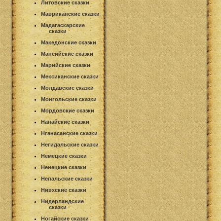
Литовские сказки
Мавриканские сказки
Мадагаскарские
сказки
Македонские сказки
Мансийские сказки
Марийские сказки
Мексиканские сказки
Молдавские сказки
Монгольские сказки
Мордовские сказки
Нанайские сказки
Нганасанские сказки
Негидальские сказки
Немецкие сказки
Ненецкие сказки
Непальские сказки
Нивхские сказки
Нидерландские
сказки
Ногайские сказки