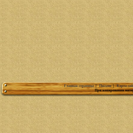
Главная страница
|
Письмо
|
Карта сай
При копировании мате