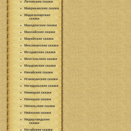
Литовские сказки
Мавриканские сказки
Мадагаскарские
сказки
Македонские сказки
Мансийские сказки
Марийские сказки
Мексиканские сказки
Молдавские сказки
Монгольские сказки
Мордовские сказки
Нанайские сказки
Нганасанские сказки
Негидальские сказки
Немецкие сказки
Ненецкие сказки
Непальские сказки
Нивхские сказки
Нидерландские
сказки
Ногайские сказки