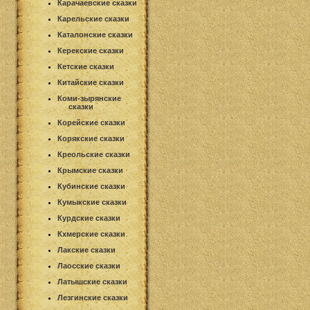
Карачаевские сказки
Карельские сказки
Каталонские сказки
Керекские сказки
Кетские сказки
Китайские сказки
Коми-зырянские
сказки
Корейские сказки
Корякские сказки
Креольские сказки
Крымские сказки
Кубинские сказки
Кумыкские сказки
Курдские сказки
Кхмерские сказки
Лакские сказки
Лаосские сказки
Латышские сказки
Лезгинские сказки