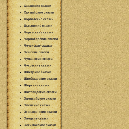
Хакасские сказки
Хантыйские сказки
Хорватские сказки
Цыганские сказки
Черкесские сказки
Черногорские сказки
Чеченские сказки
Чешские сказки
Чувашские сказки
Чукотские сказки
Шведские сказки
Швейцарские сказки
Шорские сказки
Шотландские сказки
Эвенкийские сказки
Эвенские сказки
Эганасанские сказки
Энецкие сказки
Эскимосские сказки