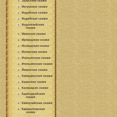
Зулусские сказки
Ингушские сказки
Индейские сказки
Индийские сказки
Индонезийские
сказки
Иранские сказки
Ирландские сказки
Исландские сказки
Испанские сказки
Итальянские сказки
Ительменские сказки
Йеменские сказки
Кабардинские сказки
Казахские сказки
Калмыцкие сказки
Камбоджийские
сказки
Кампучийские сказки
Каракалпакские
сказки