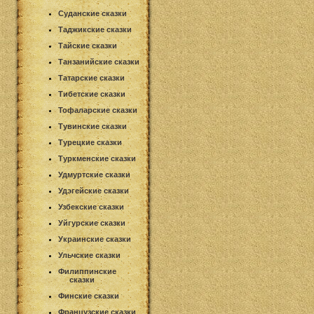
Суданские сказки
Таджикские сказки
Тайские сказки
Танзанийские сказки
Татарские сказки
Тибетские сказки
Тофаларские сказки
Тувинские сказки
Турецкие сказки
Туркменские сказки
Удмуртские сказки
Удэгейские сказки
Узбекские сказки
Уйгурские сказки
Украинские сказки
Ульчские сказки
Филиппинские
сказки
Финские сказки
Французские сказки