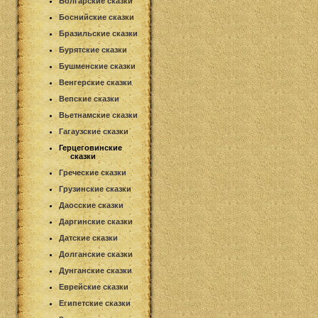
Болгарские сказки
Боснийские сказки
Бразильские сказки
Бурятские сказки
Бушменские сказки
Венгерские сказки
Вепские сказки
Вьетнамские сказки
Гагаузские сказки
Герцеговинские
сказки
Греческие сказки
Грузинские сказки
Даосские сказки
Даргинские сказки
Датские сказки
Долганские сказки
Дунганские сказки
Еврейские сказки
Египетские сказки