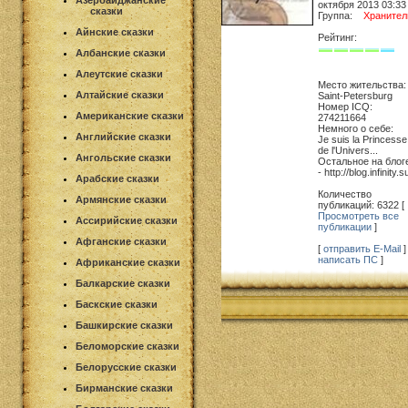
Азербайджанские
октября 2013 03:33
сказки
Группа:
Хранител
Айнские сказки
Рейтинг:
Албанские сказки
Алеутские сказки
Место жительства:
Алтайские сказки
Saint-Petersburg
Номер ICQ:
Американские сказки
274211664
Немного о себе:
Английские сказки
Je suis la Princesse
de l'Univers...
Ангольские сказки
Остальное на блог
- http://blog.infinity.s
Арабские сказки
Количество
Армянские сказки
публикаций: 6322 [
Просмотреть все
Ассирийские сказки
публикации
]
Афганские сказки
[
отправить E-Mail
] 
написать ПС
]
Африканские сказки
Балкарские сказки
Баскские сказки
Башкирские сказки
Беломорские сказки
Белорусские сказки
Бирманские сказки