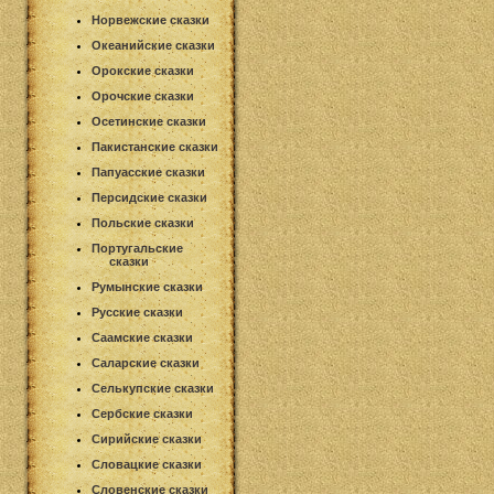
Норвежские сказки
Океанийские сказки
Орокские сказки
Орочские сказки
Осетинские сказки
Пакистанские сказки
Папуасские сказки
Персидские сказки
Польские сказки
Португальские
сказки
Румынские сказки
Русские сказки
Саамские сказки
Саларские сказки
Селькупские сказки
Сербские сказки
Сирийские сказки
Словацкие сказки
Словенские сказки