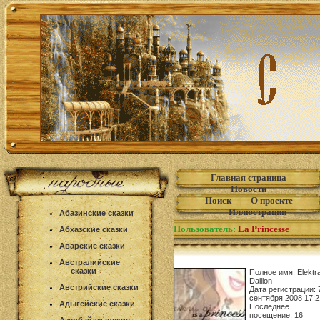
Главная страница
|
Новости
|
Поиск
|
О проекте
|
Иллюстрации
Абазинские сказки
Пользователь:
La Princesse
Абхазские сказки
Аварские сказки
Австралийские
сказки
Полное имя: Elektr
Daillon
Австрийские сказки
Дата регистрации: 
сентября 2008 17:2
Адыгейские сказки
Последнее
посещение: 16