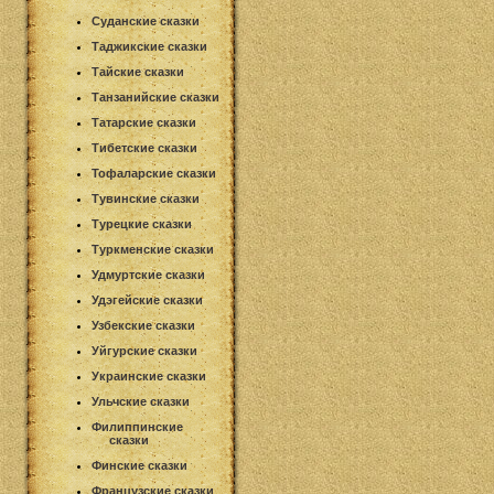
Суданские сказки
Таджикские сказки
Тайские сказки
Танзанийские сказки
Татарские сказки
Тибетские сказки
Тофаларские сказки
Тувинские сказки
Турецкие сказки
Туркменские сказки
Удмуртские сказки
Удэгейские сказки
Узбекские сказки
Уйгурские сказки
Украинские сказки
Ульчские сказки
Филиппинские
сказки
Финские сказки
Французские сказки