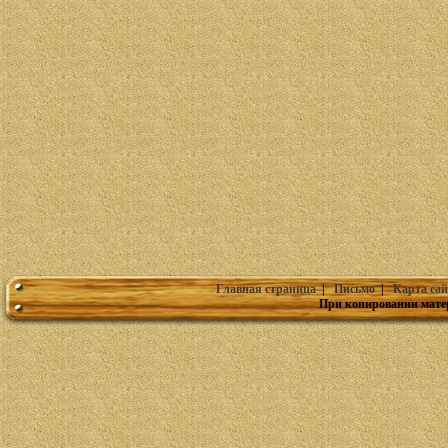
Главная страница
|
Письмо
|
Карта сай
При копировании мате