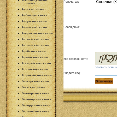
Азербайджанские
Получатель:
сказки
Айнские сказки
Албанские сказки
Алеутские сказки
Сообщение:
Алтайские сказки
Американские сказки
Английские сказки
Ангольские сказки
Арабские сказки
Армянские сказки
Код безопасности:
Ассирийские сказки
обновить если н
Афганские сказки
Введите код:
Африканские сказки
Балкарские сказки
Баскские сказки
Башкирские сказки
Беломорские сказки
Белорусские сказки
Бирманские сказки