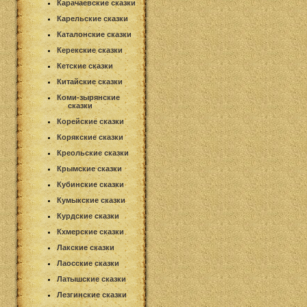
Карачаевские сказки
Карельские сказки
Каталонские сказки
Керекские сказки
Кетские сказки
Китайские сказки
Коми-зырянские
сказки
Корейские сказки
Корякские сказки
Креольские сказки
Крымские сказки
Кубинские сказки
Кумыкские сказки
Курдские сказки
Кхмерские сказки
Лакские сказки
Лаосские сказки
Латышские сказки
Лезгинские сказки