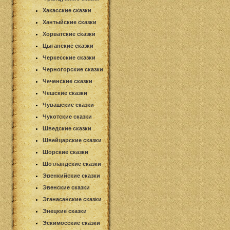
Хакасские сказки
Хантыйские сказки
Хорватские сказки
Цыганские сказки
Черкесские сказки
Черногорские сказки
Чеченские сказки
Чешские сказки
Чувашские сказки
Чукотские сказки
Шведские сказки
Швейцарские сказки
Шорские сказки
Шотландские сказки
Эвенкийские сказки
Эвенские сказки
Эганасанские сказки
Энецкие сказки
Эскимосские сказки