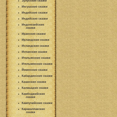
Зулусские сказки
Ингушские сказки
Индейские сказки
Индийские сказки
Индонезийские
сказки
Иранские сказки
Ирландские сказки
Исландские сказки
Испанские сказки
Итальянские сказки
Ительменские сказки
Йеменские сказки
Кабардинские сказки
Казахские сказки
Калмыцкие сказки
Камбоджийские
сказки
Кампучийские сказки
Каракалпакские
сказки