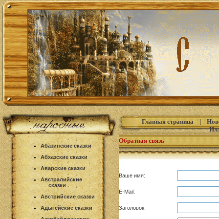
Главная страница
|
Нов
Ил
Обратная связь
Абазинские сказки
Абхазские сказки
Аварские сказки
Ваше имя:
Австралийские
сказки
E-Mail:
Австрийские сказки
Адыгейские сказки
Заголовок: