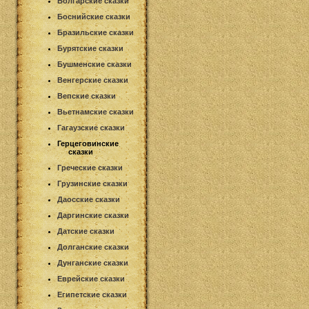
Болгарские сказки
Боснийские сказки
Бразильские сказки
Бурятские сказки
Бушменские сказки
Венгерские сказки
Вепские сказки
Вьетнамские сказки
Гагаузские сказки
Герцеговинские
сказки
Греческие сказки
Грузинские сказки
Даосские сказки
Даргинские сказки
Датские сказки
Долганские сказки
Дунганские сказки
Еврейские сказки
Египетские сказки