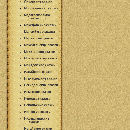
Литовские сказки
Мавриканские сказки
Мадагаскарские
сказки
Македонские сказки
Мансийские сказки
Марийские сказки
Мексиканские сказки
Молдавские сказки
Монгольские сказки
Мордовские сказки
Нанайские сказки
Нганасанские сказки
Негидальские сказки
Немецкие сказки
Ненецкие сказки
Непальские сказки
Нивхские сказки
Нидерландские
сказки
Ногайские сказки