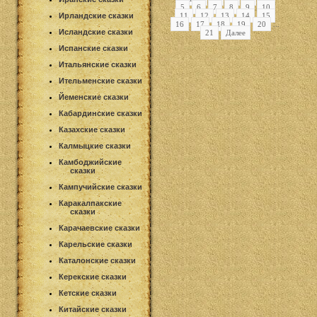
5
6
7
8
9
10
Ирландские сказки
11
12
13
14
15
16
17
18
19
20
...
Исландские сказки
21
Далее
Испанские сказки
Итальянские сказки
Ительменские сказки
Йеменские сказки
Кабардинские сказки
Казахские сказки
Калмыцкие сказки
Камбоджийские
сказки
Кампучийские сказки
Каракалпакские
сказки
Карачаевские сказки
Карельские сказки
Каталонские сказки
Керекские сказки
Кетские сказки
Китайские сказки