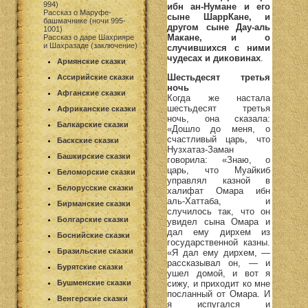
994)
ибн ан-Нумане и его
Рассказ о Маруфе-
сыне ШаррКане, и
башмачнике (ночи 995-
другом сыне Дау-аль
1001)
Макане, и о
Рассказ о даре Шахрияре
и Шахразаде (заключение)
случившихся с ними
чудесах и диковинах
.
Армянские сказки
Шестьдесят третья
Ассирийские сказки
ночь
Афганские сказки
Когда же настала
шестьдесят третья
Африканские сказки
ночь, она сказала:
Балкарские сказки
«Дошло до меня, о
счастливый царь, что
Баскские сказки
Нузхатаз-Заман
Башкирские сказки
говорила: «Знаю, о
царь, что Муайкиб
Беломорские сказки
управлял казной в
Белорусские сказки
халифат Омара ибн
аль-Хаттаба, и
Бирманские сказки
случилось так, что он
Болгарские сказки
увидел сына Омара и
дал ему дирхем из
Боснийские сказки
государственной казны.
Бразильские сказки
«Я дал ему дирхем, —
рассказывал он, — и
Бурятские сказки
ушел домой, и вот я
Бушменские сказки
сижу, и приходит ко мне
посланный от Омара. И
Венгерские сказки
я испугался и