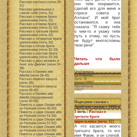
Рассказ портного (ночи 29-
оно тебе понравится,
31)
сделай его для меня и
Рассказ цирюльника о
спроси совета у
самом себе (ночь 31)
Рассказ о первом брате
Аллаха". И мой брат
цирюльника (ночь 31)
остановился, и она
Рассказ о втором брате
сказала: "Я скажу тебе
цирюльника (ночи 31-32)
о чем-то и укажу тебе
Рассказ о третьем брате
цирюльника (ночь 32)
путь к этому, но пусть
Рассказ о четвертом брате
не будут многословны
цирюльника (ночь 32)
твои речи".
Рассказ о пятом брате
цирюльника (ночи 32-33)
Рассказ о шестом брате
цирюльника (ночи 33-34)
Читать что было
Рассказ о двух везирях и
дальше
Анис аль-Джалис (ночи 34-
38)
Опубликовал:
Рассказ о Ганиме ибн
La Princesse
|
Айюбе (ночи 39-45)
Дата: 18
Рассказ первого евнуха
января 2009 |
(ночь 39)
Просмотров:
Рассказ второго евнуха
10627
(ночи 39-40)
Рассказ о Ганиме ибн
Айюбе (продолжение)
(ночи 40-45)
Народные сказки
»
Повесть о царе Омаре ибн
Арабские сказки
»
1000 и
ан-Нумане (ночи 45-50)
1 ночь
:
Рассказ о
Повесть о царе Омаре ибн
ан-Нумане (ночи 51-56)
третьем брате
Повесть о царе Омаре ибн
цирюльника (ночь 32)
ан-Нумане (ночи 57-62)
А что касается моего
Повесть о царе Омаре ибн
ан-Нумане (ночи 63-68)
третьего брата, то его
Повесть о царе Омаре ибн
имя Факик, и он слепой.