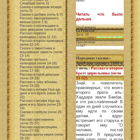
окно
Синдбаде (ночь 5)
Сказка о коварном везире
(ночь 5)
Читать что было
Сказка о рыбаке (ночь 6-7)
Рассказ заколдованного
дальше
юноши (ночи 7-9)
Рассказ о носильщике и
Опубликовал:
трех девушках (ночи 9-19)
La Princesse
|
Рассказ первого
Дата: 18
календера (ночи 11-12)
января 2009 |
Рассказ второго календера
Просмотров:
(ночи 12-14)
11547
Сказка о завистнике и
внушившем зависть (ночи
13-14)
Народные сказки
»
Рассказ третьего
Арабские сказки
»
1000 и
календера (ночи 14-16)
Рассказ первой девушки
1 ночь
:
Рассказ о втором
(ночи 17-18)
брате цирюльника (ночи
Рассказ второй девушки
31-32)
(ночи 18-19)
Рассказ о трех яблоках
Знай, о повелитель
(ночи 19-20)
правоверных, что моего
Рассказ о везире Нур-ад-
второго брата аль-
дине и его брате (ночи 20-
Хаддара звали Бакбак,
22)
Рассказ о везире Нур-ад-
и это расслабленный. В
дине и его брате (ночи 23-
один из дней случилось
24)
ему идти по своим
Сказка о горбуне (ночи 25-
делам, я вдруг
34)
Рассказ христианина
встречает его старуха и
(ночи 25-27)
говорит ему: "О
Рассказ надсмотрщика
человек, постой
(ночи 27-28)
немного! Я предложу
Рассказ врача-еврея (ночи
28-29)
тебе одно дело, и если