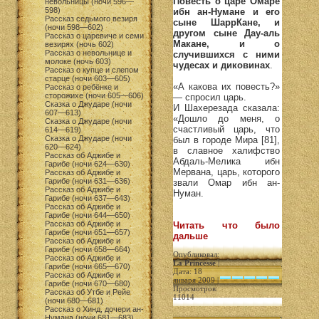
Повесть о царе Омаре
невольницы (ночи 596—
598)
ибн ан-Нумане и его
Рассказ седьмого везиря
сыне ШаррКане, и
(ночи 598—602)
другом сыне Дау-аль
Рассказ о царевиче и семи
Макане, и о
везирях (ночь 602)
Рассказ о невольнице и
случившихся с ними
молоке (ночь 603)
чудесах и диковинах
.
Рассказ о купце и слепом
старце (ночи 603—605)
«А какова их повесть?»
Рассказ о ребёнке и
сторожихе (ночи 605—606)
— спросил царь.
Сказка о Джударе (ночи
И Шахерезада сказала:
607—613)
«Дошло до меня, о
Сказка о Джударе (ночи
счастливый царь, что
614—619)
Сказка о Джударе (ночи
был в городе Мира [81],
620—624)
в славное халифство
Рассказ об Аджибе и
Абдаль-Мелика ибн
Гарибе (ночи 624—630)
Мервана, царь, которого
Рассказ об Аджибе и
Гарибе (ночи 631—636)
звали Омар ибн ан-
Рассказ об Аджибе и
Нуман.
Гарибе (ночи 637—643)
Рассказ об Аджибе и
Гарибе (ночи 644—650)
Рассказ об Аджибе и
Читать что было
Гарибе (ночи 651—657)
дальше
Рассказ об Аджибе и
Гарибе (ночи 658—664)
Опубликовал:
Рассказ об Аджибе и
La Princesse
|
Гарибе (ночи 665—670)
Дата: 18
Рассказ об Аджибе и
января 2009 |
Гарибе (ночи 670—680)
Просмотров:
Рассказ об Утбе и Рейе
11014
(ночи 680—681)
Рассказ о Хинд, дочери ан-
Нумана (ночи 681—683)