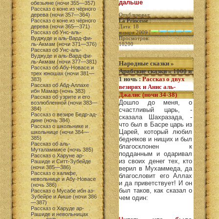
дальше
обезьяне (ночи 355—357)
Рассказ о коне из чёрного
дерева (ночи 357—364)
Опубликовал:
Рассказ о коне из чёрного
La Princesse
|
дерева (ночи 365—371)
Дата: 18
Рассказ об Унс-аль-
января 2009 |
Вуджуде и аль-Вард-фи-
Просмотров:
ль-Акмам (ночи 371—376)
10200
Рассказ об Унс-аль-
Вуджуде и аль-Вард-фи-
ль-Акмам (ночи 377—381)
Народные сказки
»
Рассказ об Абу-Новасе и
Арабские сказки
»
1000 и
трех юношах (ночи 381—
1 ночь
:
Рассказ о двух
383)
Рассказ об Абд-Аллахе
везирях и Анис аль-
ибн Мамар (ночь 383)
Джалис (ночи 34-38)
Рассказ об узрите и его
Дошло до меня, о
возлюбленной (ночи 383—
384)
счастливый царь, -
Рассказ о везире Бедр-ад-
сказала Шахразада, -
дине (ночь 384)
что был в Басре царь из
Рассказ о школьнике и
Царей, который любил
школьнице (ночи 384—
385)
бедняков и нищих и был
Рассказ об аль-
благосклонен к
Муталаммисе (ночь 385)
подданным и одаривал
Рассказ о Харуне ар-
из своих денег тех, кто
Рашиде и Ситт-Зубейде
(ночи 385—386)
верил в Мухаммеда, да
Рассказ о халифе,
благословит его Аллах
невольнице и Абу-Новасе
и да приветствует! И он
(ночь 386)
был таков, как сказал о
Рассказ о Мусабе ибн аз-
Зубейре и Аише (ночи 386
чем один:
—387)
Рассказ о Харуде ар-
Рашиде и невольницах