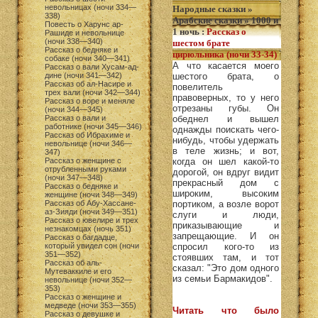
невольницах (ночи 334—
Народные сказки
»
338)
Арабские сказки
»
1000 и
Повесть о Харунс ар-
1 ночь
:
Рассказ о
Рашиде и невольнице
(ночи 338—340)
шестом брате
Рассказ о бедняке и
цирюльника (ночи 33-34)
собаке (ночи 340—341)
А что касается моего
Рассказ о вали Хусам-ад-
дине (ночи 341—342)
шестого брата, о
Рассказ об ал-Насире и
повелитель
трех вали (ночи 342—344)
правоверных, то у него
Рассказ о воре и меняле
отрезаны губы. Он
(ночи 344—345)
Рассказ о вали и
обеднел и вышел
работнике (ночи 345—346)
однажды поискать чего-
Рассказ об Ибрахиме и
нибудь, чтобы удержать
невольнице (ночи 346—
в теле жизнь; и вот,
347)
Рассказ о женщине с
когда он шел какой-то
отрубленными руками
дорогой, он вдруг видит
(ночи 347—348)
прекрасный дом с
Рассказ о бедняке и
широким, высоким
женщине (ночи 348—349)
Рассказ об Абу-Хассане-
портиком, а возле ворот
аз-Зияди (ночи 349—351)
слуги и люди,
Рассказ о ювелире и трех
приказывающие и
незнакомцах (ночь 351)
запрещающие. И он
Рассказ о багдадце,
который увидел сон (ночи
спросил кого-то из
351—352)
стоявших там, и тот
Рассказ об аль-
сказал: "Это дом одного
Мутеваккиле и его
из семьи Бармакидов".
невольнице (ночи 352—
353)
Рассказ о женщине и
медведе (ночи 353—355)
Читать что было
Рассказ о девушке и