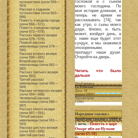
госпожой и с сыном
путешествии (ночи 559—
563)
моего господина. По
Рассказ о седьмом
моя история длинная, и
путешествии (ночи 563—
теперь не время ее
566)
рассказывать [74], так
Повесть о медном городе
(ночи 566—571)
как утро, о сыны моего
Повесть о медном городе
дяди, близко, и, быть
(ночи 572—578)
может, взойдет день, а
Рассказ первого везиря
с нами еще будет этот
(ночи 578—579)
Первый рассказ
сундук, и мы окажемся
невольницы (ночи 579—
опозоренными, и
580)
пропадут наши души.
Рассказ второго везиря
Откройте-ка дверь.
(ночи 580—581)
Второй рассказ
невольницы (ночи 581—
582)
Читать что было
Рассказ третьего везиря
дальше
(ночь 582)
Третий рассказ
невольницы (ночи 582—
Опубликовал:
584)
La Princesse
|
Рассказ четвёртого везиря
Дата: 18
(ночи 584—586)
января 2009 |
Четвёртый рассказ
Просмотров:
невольницы (ночи 586—
11961
587)
Рассказ пятого везиря
(ночи 587—591)
Народные сказки
»
Пятый рассказ
Арабские сказки
»
1000 и
невольницы (ночи 591—
1 ночь
:
Повесть о царе
593)
Рассказ шестого везиря
Омаре ибн ан-Нумане
(ночи 593—596)
(ночи 45-50)
Шестой рассказ