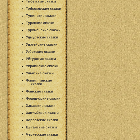
Тибетские сказки
Тофаларские сказки
Тувинские сказки
Турецкие сказки
Туркменские сказки
Удмуртские сказки
Удэгейские сказки
Узбекские сказки
Уйгурские сказки
Украинские сказки
Ульчские сказки
Филиппинские
сказки
Финские сказки
Французские сказки
Хакасские сказки
Хантыйские сказки
Хорватские сказки
Цыганские сказки
Черкесские сказки