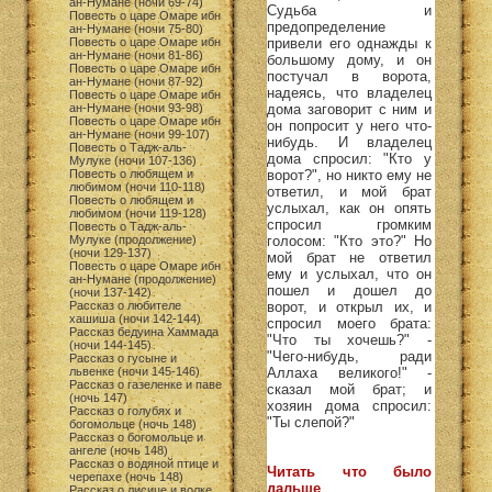
ан-Нумане (ночи 69-74)
Судьба и
Повесть о царе Омаре ибн
предопределение
ан-Нумане (ночи 75-80)
Повесть о царе Омаре ибн
привели его однажды к
ан-Нумане (ночи 81-86)
большому дому, и он
Повесть о царе Омаре ибн
постучал в ворота,
ан-Нумане (ночи 87-92)
надеясь, что владелец
Повесть о царе Омаре ибн
ан-Нумане (ночи 93-98)
дома заговорит с ним и
Повесть о царе Омаре ибн
он попросит у него что-
ан-Нумане (ночи 99-107)
нибудь. И владелец
Повесть о Тадж-аль-
дома спросил: "Кто у
Мулуке (ночи 107-136)
Повесть о любящем и
ворот?", но никто ему не
любимом (ночи 110-118)
ответил, и мой брат
Повесть о любящем и
услыхал, как он опять
любимом (ночи 119-128)
спросил громким
Повесть о Тадж-аль-
Мулуке (продолжение)
голосом: "Кто это?" Но
(ночи 129-137)
мой брат не ответил
Повесть о царе Омаре ибн
ему и услыхал, что он
ан-Нумане (продолжение)
пошел и дошел до
(ночи 137-142)
Рассказ о любителе
ворот, и открыл их, и
хашиша (ночи 142-144)
спросил моего брата:
Рассказ бедуина Хаммада
"Что ты хочешь?" -
(ночи 144-145)
"Чего-нибудь, ради
Рассказ о гусыне и
львенке (ночи 145-146)
Аллаха великого!" -
Рассказ о газеленке и паве
сказал мой брат; и
(ночь 147)
хозяин дома спросил:
Рассказ о голубях и
"Ты слепой?"
богомольце (ночь 148)
Рассказ о богомольце и
ангеле (ночь 148)
Рассказ о водяной птице и
Читать что было
черепахе (ночь 148)
дальше
Рассказ о лисице и волке