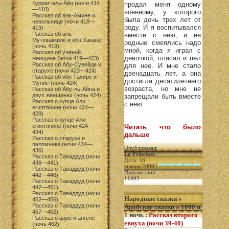
Куррат-аль-Айн (ночи 414
продал меня одному
—418)
военному, у которого
Рассказ об аль-Амине и
была дочь трех лет от
невольнице (ночи 418—
роду. И я воспитывался
419)
Рассказ об аль-
вместе с нею, и ее
Мутеваккиле и ибн Хакане
родные смеялись надо
(ночь 419)
мной, когда я играл с
Рассказ об учёной
девочкой, плясал и пел
женщине (ночи 419—423)
Рассказ об Абу-Сувейде и
для нее. И мне стало
старухе (ночи 423—424)
двенадцать лет, а она
Рассказ об ибн Тахире и
достигла десятилетнего
Мунис (ночь 424)
возраста, но мне не
Рассказ об Абу-ль-Айна и
двух женщинах (ночь 424)
запрещали быть вместе
Рассказ о купце Али
с нею.
египтянине (ночи 424—
428)
Рассказ о купце Али
египтянине (ночи 424—
Читать что было
434)
дальше
Рассказ о старухе и
паломнике (ночи 434—
Опубликовал:
436)
La Princesse
|
Рассказ о Таваддуд (ночи
Дата: 18
436—441)
января 2009 |
Рассказ о Таваддуд (ночи
Просмотров:
442—446)
11893
Рассказ о Таваддуд (ночи
447—451)
Рассказ о Таваддуд (ночи
Народные сказки
»
452—456)
Рассказ о Таваддуд (ночи
Арабские сказки
»
1000 и
457—462)
1 ночь
:
Рассказ второго
Рассказ о царе и ангеле
евнуха (ночи 39-40)
(ночь 462)