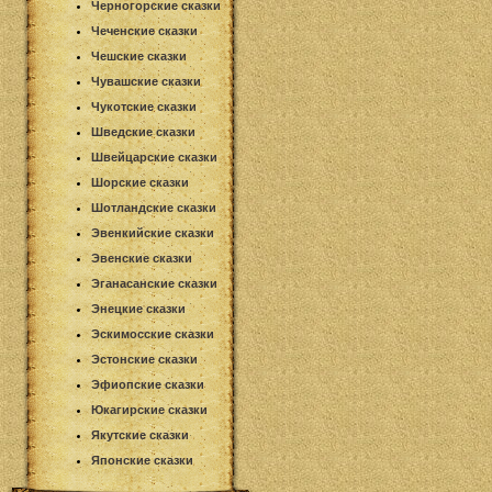
Черногорские сказки
Чеченские сказки
Чешские сказки
Чувашские сказки
Чукотские сказки
Шведские сказки
Швейцарские сказки
Шорские сказки
Шотландские сказки
Эвенкийские сказки
Эвенские сказки
Эганасанские сказки
Энецкие сказки
Эскимосские сказки
Эстонские сказки
Эфиопские сказки
Юкагирские сказки
Якутские сказки
Японские сказки