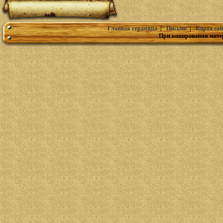
Главная страница
|
Письмо
|
Карта сай
При копировании мате