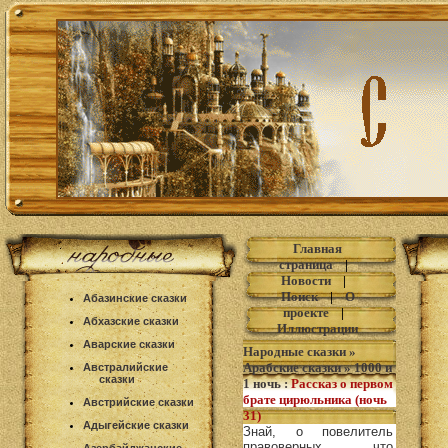
Главная
страница
|
Новости
|
Поиск
|
О
Абазинские сказки
проекте
|
Абхазские сказки
Иллюстрации
Аварские сказки
Народные сказки
»
Арабские сказки
»
1000 и
Австралийские
сказки
1 ночь
:
Рассказ о первом
брате цирюльника (ночь
Австрийские сказки
31)
Адыгейские сказки
Знай, о повелитель
правоверных, что