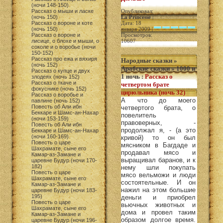
(ночи 148-150)
Рассказ о мыши и ласке
Опубликовал:
(ночь 150)
La Princesse
|
Рассказ о вороне и коте
Дата: 18
(ночь 150)
января 2009 |
Рассказ о вороне и
Просмотров:
лисице, о блохе и мыши, о
10607
соколе и о воробье (ночи
150-152)
Рассказ про ежа и вяхиря
Народные сказки
»
(ночь 152)
Арабские сказки
»
1000 и
Рассказ о купце и двух
1 ночь
:
Рассказ о
злодеях (ночь 152)
Рассказ о ткаче и
четвертом брате
фокуснике (ночь 152)
цирюльника (ночь 32)
Рассказ о воробье и
А что до моего
павлине (ночь 152)
Повесть об Али ибн
четвертого брата, о
Беккаре и Шамс-ан-Нахар
повелитель
(ночи 153-159)
правоверных, -
Повесть об Али ибн
продолжал я, - (а это
Беккаре и Шамс-ан-Нахар
(ночи 160-169)
кривой) то он был
Повесть о царе
мясником в Багдаде и
Шахрамате, сыне его
продавал мясо и
Камар-аз-Замане и
выращивал баранов, и к
царевне Будур (ночи 170-
182)
нему шли покупать
Повесть о царе
мясо вельможи и люди
Шахрамате, сыне его
состоятельные. И он
Камар-аз-Замане и
нажил на этом большие
царевне Будур (ночи 183-
195)
деньги и приобрел
Повесть о царе
вьючных животных и
Шахрамате, сыне его
дома и провел таким
Камар-аз-Замане и
образом долгое время.
царевне Будур (ночи 196-