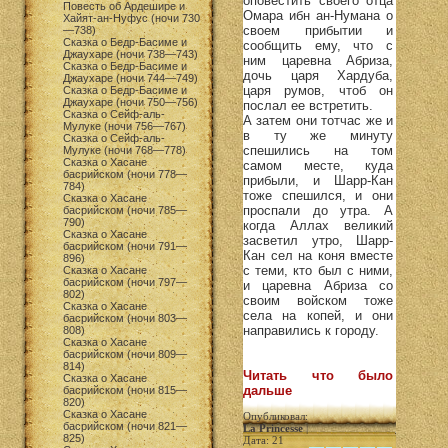
оповестить своего отца
Повесть об Ардешире и
Омара ибн ан-Нумана о
Хайят-ан-Нуфус (ночи 730
своем прибытии и
—738)
Сказка о Бедр-Басиме и
сообщить ему, что с
Джаухаре (ночи 738—743)
ним царевна Абриза,
Сказка о Бедр-Басиме и
дочь царя Хардуба,
Джаухаре (ночи 744—749)
царя румов, чтоб он
Сказка о Бедр-Басиме и
Джаухаре (ночи 750—756)
послал ее встретить.
Сказка о Сейф-аль-
А затем они тотчас же и
Мулуке (ночи 756—767)
в ту же минуту
Сказка о Сейф-аль-
спешились на том
Мулуке (ночи 768—778)
Сказка о Хасане
самом месте, куда
басрийском (ночи 778—
прибыли, и Шарр-Кан
784)
тоже спешился, и они
Сказка о Хасане
проспали до утра. А
басрийском (ночи 785—
790)
когда Аллах великий
Сказка о Хасане
засветил утро, Шарр-
басрийском (ночи 791—
Кан сел на коня вместе
896)
с теми, кто был с ними,
Сказка о Хасане
басрийском (ночи 797—
и царевна Абриза со
802)
своим войском тоже
Сказка о Хасане
села на копей, и они
басрийском (ночи 803—
направились к городу.
808)
Сказка о Хасане
басрийском (ночи 809—
814)
Читать что было
Сказка о Хасане
дальше
басрийском (ночи 815—
820)
Сказка о Хасане
Опубликовал:
басрийском (ночи 821—
La Princesse
|
825)
Дата: 21