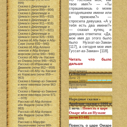
899)
твое имя?» — «Ты
Сказка о Джаллиаде и
спрашиваешь о моем
Шимасе (ночи 899—904)
сегодняшнем имени или
Сказка о Джаллиаде и
Шимасе (ночи 905—910)
о прежнем?» —
Сказка о Джаллиаде и
спросила девушка. «А у
Шимасе (ночи 911—916)
тебя есть два имени?»
Сказка о Джаллиаде и
— сказал купец, и
Шимасе (ночи 917—921)
Сказка о Джаллиаде и
девушка ответила: «Да,
Шимасе (ночи 926—930)
мое имя до этого было
Сказка об Абу-Кире и Абу-
было Нузхат-аз-Заман
Сире (ночи 930—940)
[117], а сегодня мое имя
Сказка об Абд-Аллахе
земном и Абд-Аллахе
Гуссат-аз-Заман» [118].
морском (ночи 940—946)
Сказка об Абу-ль-Хасане
Читать что было
из Омана (ночи 946—952)
дальше
Рассказ об Ибрахиме и
Джамиле (ночи 952—959)
Рассказ об Абу-ль-Хасане
Опубликовал:
из Хорасана (ночи 959—
La Princesse
|
963)
Дата: 21
Сказка о Камар-аз-Замане
января 2009 |
и жене ювелира (ночи 963
Просмотров:
—970)
11235
Сказка о Камар-аз-Замане
и жене ювелира (ночи 971
—978)
Народные сказки
»
Рассказ об Абд-Аллахе
Арабские сказки
»
1000 и
ибн Фадиле (ночи 978—
1 ночь
:
Повесть о царе
983)
Рассказ об Абд-Аллахе
Омаре ибн ан-Нумане
ибн Фадиле (ночи 984—
(ночи 63-68)
989)
Рассказ о Маруфе-
Повесть о царе Омаре
башмачнике (ночи 989-