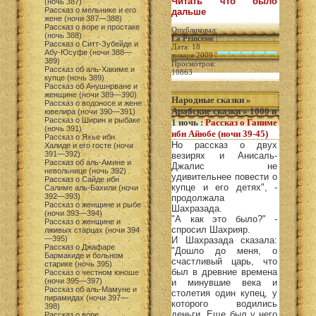
Читать что было
(ночь 387)
Рассказ о мельнике и его
дальше
жене (ночи 387—388)
Рассказ о воре и простаке
Опубликовал:
(ночь 388)
La Princesse
|
Рассказ о Ситт-Зубейде и
Дата: 18
Абу-Юсуфе (ночи 388—
января 2009 |
389)
Просмотров:
Рассказ об аль-Хакиме и
10863
купце (ночь 389)
Рассказ об Анушнрване и
женщине (ночи 389—390)
Народные сказки
»
Рассказ о водоносе и жене
Арабские сказки
»
1000 и
ювелира (ночи 390—391)
Рассказ о Ширин и рыбаке
1 ночь
:
Рассказ о Ганиме
(ночь 391)
ибн Айюбе (ночи 39-45)
Рассказ о Яхье ибн
Но рассказ о двух
Халиде и его госте (ночи
391—392)
везирях и Анисаль-
Рассказ об аль-Амине и
Джалис не
невольнице (ночь 392)
удивительнее повести о
Рассказ о Сайде ибн
купце и его детях", -
Салиме аль-Бахили (ночи
392—393)
продолжала
Рассказ о женщине и рыбе
Шахразада.
(ночи 393—394)
"А как это было?" -
Рассказ о женщине и
спросил Шахрияр.
лживых старцах (ночи 394
—395)
И Шахразада сказала:
Рассказ о Джафаре
"Дошло до меня, о
Бармакиде и больном
счастливый царь, что
старике (ночь 395)
был в древние времена
Рассказ о честном юноше
(ночи 395—397)
и минувшие века и
Рассказ об аль-Мамуне и
столетия один купец, у
пирамидах (ночи 397—
которого водились
398)
деньги. Еще был у него
Рассказ о воре,