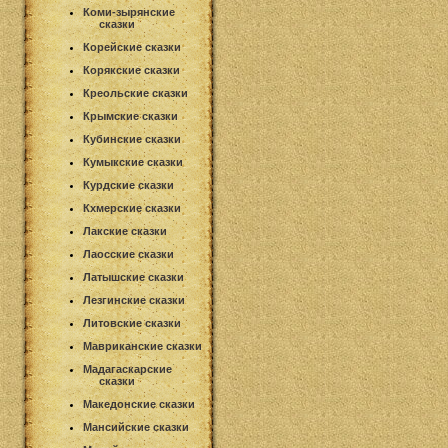
Коми-зырянские
сказки
Корейские сказки
Корякские сказки
Креольские сказки
Крымские сказки
Кубинские сказки
Кумыкские сказки
Курдские сказки
Кхмерские сказки
Лакские сказки
Лаосские сказки
Латышские сказки
Лезгинские сказки
Литовские сказки
Мавриканские сказки
Мадагаскарские
сказки
Македонские сказки
Мансийские сказки