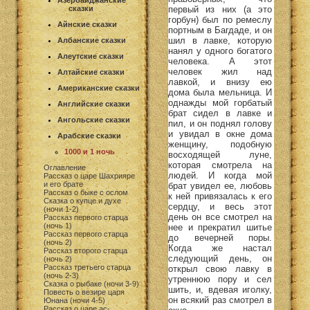
Азербайджанские
сказки
первый из них (а это
горбун) был по ремеслу
Айнские сказки
портным в Багдаде, и он
шил в лавке, которую
Албанские сказки
нанял у одного богатого
Алеутские сказки
человека. А этот
человек жил над
Алтайские сказки
лавкой, и внизу ею
Американские сказки
дома была мельница. И
однажды мой горбатый
Английские сказки
брат сидел в лавке и
Ангольские сказки
пил, и он поднял голову
и увидал в окне дома
Арабские сказки
женщину, подобную
1000 и 1 ночь
восходящей луне,
которая смотрела на
Оглавление
людей. И когда мой
Рассказ о царе Шахрияре
и его брате
брат увидел ее, любовь
Рассказ о быке с ослом
к ней привязалась к его
Сказка о купце и духе
сердцу, и весь этот
(ночи 1-2)
день он все смотрел на
Рассказ первого старца
(ночь 1)
нее и прекратил шитье
Рассказ первого старца
до вечерней поры.
(ночь 2)
Когда же настал
Рассказ второго старца
следующий день, он
(ночь 2)
Рассказ третьего старца
открыл свою лавку в
(ночь 2-3)
утреннюю пору и сел
Сказка о рыбаке (ночи 3-9)
шить, и, вдевая иголку,
Повесть о везире царя
он всякий раз смотрел в
Юнана (ночи 4-5)
Рассказ о царе ас-