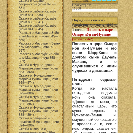
Сказка о Хасане
января 2009 |
басрийском (ночи 826—
Просмотров:
831)
11288
Сказка о рыбаке Халифе
(ночи 831—835)
Сказка о рыбаке Халифе
Народные сказки
»
(ночи 836—841)
Арабские сказки
»
1000 и
Сказка о рыбаке Халифе
(ночи 841—845)
1 ночь
:
Повесть о царе
Рассказ о Масруре и Зейн-
Омаре ибн ан-Нумане
аль-Мавасиф (ночи 845—
(ночи 57-62)
850)
Рассказ о Масруре и Зейн-
Повесть о царе Омаре
аль-Мавасиф (ночи 851—
ибн ан-Нумане и его
857)
сыне ШаррКане, и
Рассказ о Масруре и Зейн-
другом сыне Дау-аль
аль-Мавасиф (ночи 858—
863)
Макане, и о
Сказка о Нур-ад-дине и
случившихся с ними
Мариам-кушачнице (ночи
чудесах и диковинах
.
863—868)
Сказка о Нур-ад-дине и
Мариам-кушачнице (ночи
Пятьдесят седьмая
869—874)
ночь
Сказка о Нур-ад-дине и
Когда же настала
Мариам-кушачнице (ночи
пятьдесят седьмая
875—880)
Сказка о Нур-ад-дине и
ночь, она сказала:
Мариам-кушачнице (ночи
«Дошло до меня, о
881—887)
счастливый царь, что
Сказка о Нур-ад-дине и
купец подошел к
Мариам-кушачнице (ночи
888—894)
Нузхат-аз-Заман и,
Сказка о саидийце и
смущенный ее красотою
франкской женщине (ночи
и прелестью, и, сев с
894—896)
нею рядом, сказал ей:
Сказка о юноше и
невольнице (ночи 896—
«О госпожа моя, как