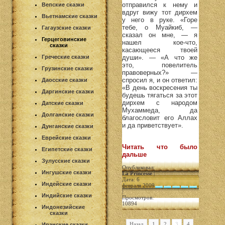
отправился к нему и
Вепские сказки
вдруг вижу тот дирхем
Вьетнамские сказки
у него в руке. «Горе
тебе, о Муайкиб, —
Гагаузские сказки
сказал он мне, — я
Герцеговинские
нашел кое-что,
сказки
касающееся твоей
Греческие сказки
души». — «А что же
это, повелитель
Грузинские сказки
правоверных?» —
спросил я, и он ответил:
Даосские сказки
«В день воскресения ты
Даргинские сказки
будешь тягаться за этот
дирхем с народом
Датские сказки
Мухаммеда, да
Долганские сказки
благословит его Аллах
и да приветствует».
Дунганские сказки
Еврейские сказки
Читать что было
Египетские сказки
дальше
Зулусские сказки
Опубликовал:
Ингушские сказки
La Princesse
|
Дата: 6
Индейские сказки
февраля 2009
|
Индийские сказки
Просмотров:
10894
Индонезийские
сказки
Назад
1
2
3
4
Иранские сказки