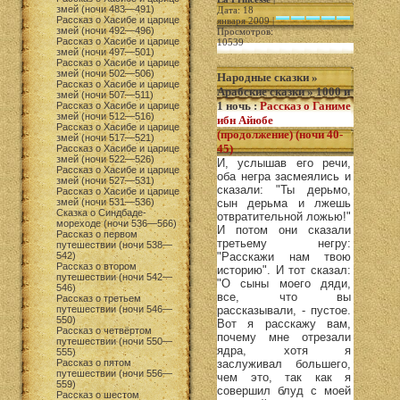
змей (ночи 483—491)
Дата: 18
Рассказ о Хасибе и царице
января 2009 |
змей (ночи 492—496)
Просмотров:
Рассказ о Хасибе и царице
10539
змей (ночи 497—501)
Рассказ о Хасибе и царице
змей (ночи 502—506)
Народные сказки
»
Рассказ о Хасибе и царице
Арабские сказки
»
1000 и
змей (ночи 507—511)
1 ночь
:
Рассказ о Ганиме
Рассказ о Хасибе и царице
змей (ночи 512—516)
ибн Айюбе
Рассказ о Хасибе и царице
(продолжение) (ночи 40-
змей (ночи 517—521)
45)
Рассказ о Хасибе и царице
змей (ночи 522—526)
И, услышав его речи,
Рассказ о Хасибе и царице
оба негра засмеялись и
змей (ночи 527—531)
сказали: "Ты дерьмо,
Рассказ о Хасибе и царице
змей (ночи 531—536)
сын дерьма и лжешь
Сказка о Синдбаде-
отвратительной ложью!"
мореходе (ночи 536—566)
И потом они сказали
Рассказ о первом
третьему негру:
путешествии (ночи 538—
542)
"Расскажи нам твою
Рассказ о втором
историю". И тот сказал:
путешествии (ночи 542—
"О сыны моего дяди,
546)
все, что вы
Рассказ о третьем
путешествии (ночи 546—
рассказывали, - пустое.
550)
Вот я расскажу вам,
Рассказ о четвёртом
почему мне отрезали
путешествии (ночи 550—
ядра, хотя я
555)
Рассказ о пятом
заслуживал большего,
путешествии (ночи 556—
чем это, так как я
559)
совершил блуд с моей
Рассказ о шестом