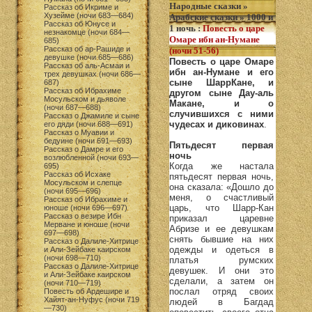
Народные сказки
»
Рассказ об Икриме и
Хузейме (ночи 683—684)
Арабские сказки
»
1000 и
Рассказ об Юнусе и
1 ночь
:
Повесть о царе
незнакомце (ночи 684—
Омаре ибн ан-Нумане
685)
Рассказ об ар-Рашиде и
(ночи 51-56)
девушке (ночи 685—686)
Повесть о царе Омаре
Рассказ об аль-Асмаи и
ибн ан-Нумане и его
трех девушках (ночи 686—
сыне ШаррКане, и
687)
Рассказ об Ибрахиме
другом сыне Дау-аль
Мосульском и дьяволе
Макане, и о
(ночи 687—688)
случившихся с ними
Рассказ о Джамиле и сыне
чудесах и диковинах
.
его дяди (ночи 688—691)
Рассказ о Муавии и
бедуине (ночи 691—693)
Пятьдесят первая
Рассказ о Дамре и его
ночь
возлюбленной (ночи 693—
Когда же настала
695)
Рассказ об Исхаке
пятьдесят первая ночь,
Мосульском и слепце
она сказала: «Дошло до
(ночи 695—696)
меня, о счастливый
Рассказ об Ибрахиме и
царь, что Шарр-Кан
юноше (ночи 696—697)
Рассказ о везире Ибн
приказал царевне
Мерване и юноше (ночи
Абризе и ее девушкам
697—698)
снять бывшие на них
Рассказ о Далиле-Хитрице
одежды и одеться в
и Али-Зейбаке каирском
(ночи 698—710)
платья румских
Рассказ о Далиле-Хитрице
девушек. И они это
и Али-Зейбаке каирском
сделали, а затем он
(ночи 710—719)
послал отряд своих
Повесть об Ардешире и
Хайят-ан-Нуфус (ночи 719
людей в Багдад
—730)