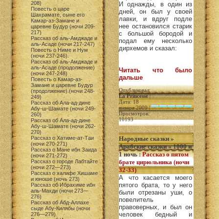
208)
И однажды, в один из
Повесть о царе
дней, он был у своей
Шахрамате, сыне его
лавки, и вдруг подле
Камар-аз-Замане и
нее остановился старик
царевне Будур (ночи 209-
217)
с большой бородой и
Рассказ об аль-Амджаде и
подал ему несколько
аль-Асаде (ночи 217-247)
дирхемов и сказал:
Повесть о Ниме и Нум
(ночи 237-246)
Рассказ об аль-Амджаде и
аль-Асаде (продолжение)
Читать что было
(ночи 247-248)
дальше
Повесть о Камар-аз-
Замане и царевне Будур
Опубликовал:
(продолжение) (ночи 248-
La Princesse
|
249)
Дата: 18
Рассказ об Ала-ад-дине
января 2009 |
Абу-ш-Шамате (ночи 249-
Просмотров:
260)
10193
Рассказ об Ала-ад-дине
Абу-ш-Шамате (ночи 262-
270)
Рассказ о Хатиме-ат-Таи
Народные сказки
»
(ночи 270-271)
Арабские сказки
»
1000 и
Рассказ о Мане ибн Заида
1 ночь
:
Рассказ о пятом
(ночи 271-272)
Рассказ о городе Лабтайте
брате цирюльника (ночи
(ночи 272—273)
32-33)
Рассказ о халифе Хишаме
А что касается моего
и юноше (ночь 273)
пятого брата, то у него
Рассказ об Ибрахиме ибн
аль-Махди (ночи 273—
были отрезаны уши, о
276)
повелитель
Рассказ об Абд-Аллахе
правоверных, и был он
сыде Абу-Килябы (ночи
человек бедный и
276—279)