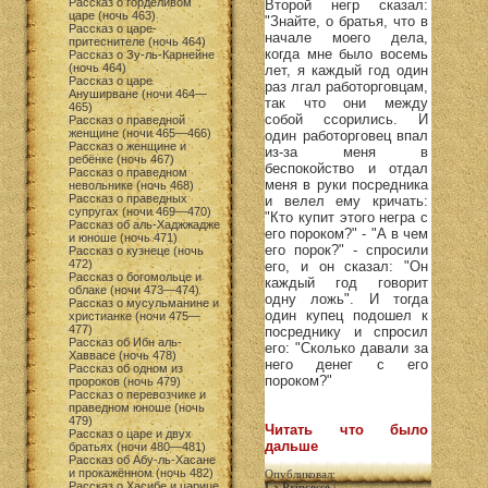
Рассказ о горделивом
Второй негр сказал:
царе (ночь 463)
"Знайте, о братья, что в
Рассказ о царе-
начале моего дела,
притеснителе (ночь 464)
когда мне было восемь
Рассказ о Зу-ль-Карнейне
(ночь 464)
лет, я каждый год один
Рассказ о царе
раз лгал работорговцам,
Ануширване (ночи 464—
так что они между
465)
собой ссорились. И
Рассказ о праведной
женщине (ночи 465—466)
один работорговец впал
Рассказ о женщине и
из-за меня в
ребёнке (ночь 467)
беспокойство и отдал
Рассказ о праведном
меня в руки посредника
невольнике (ночь 468)
Рассказ о праведных
и велел ему кричать:
супругах (ночи 469—470)
"Кто купит этого негра с
Рассказ об аль-Хаджжадже
его пороком?" - "А в чем
и юноше (ночь 471)
его порок?" - спросили
Рассказ о кузнеце (ночь
472)
его, и он сказал: "Он
Рассказ о богомольце и
каждый год говорит
облаке (ночи 473—474)
одну ложь". И тогда
Рассказ о мусульманине и
один купец подошел к
христианке (ночи 475—
477)
посреднику и спросил
Рассказ об Ибн аль-
его: "Сколько давали за
Хаввасе (ночь 478)
него денег с его
Рассказ об одном из
пороком?"
пророков (ночь 479)
Рассказ о перевозчике и
праведном юноше (ночь
479)
Читать что было
Рассказ о царе и двух
дальше
братьях (ночи 480—481)
Рассказ об Абу-ль-Хасане
и прокажённом (ночь 482)
Опубликовал:
Рассказ о Хасибе и царице
La Princesse
|