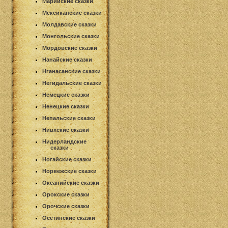
Марийские сказки
Мексиканские сказки
Молдавские сказки
Монгольские сказки
Мордовские сказки
Нанайские сказки
Нганасанские сказки
Негидальские сказки
Немецкие сказки
Ненецкие сказки
Непальские сказки
Нивхские сказки
Нидерландские
сказки
Ногайские сказки
Норвежские сказки
Океанийские сказки
Орокские сказки
Орочские сказки
Осетинские сказки