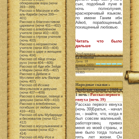
обокравшем вора (ночи
сын, подобный луне в
393—399)
ночь полнолуния,
Рассказ о Масруре и ибн
красноречивый языком,
аль-Кариби (ночи 399—
по имени Ганим ибн
401)
Рассказ о благочестивом
Айюб, порабощенный,
царевиче (ночи 401—402)
похищенный любовью.
Рассказ о влюблённом
учителе (ночи 402—403)
Рассказ о глупом учителе
(ночь 403)
Читать что было
Рассказ о неграмотном
дальше
учителе (ночи 403—404)
Рассказ о царе и женщине
Опубликовал:
(ночь 404)
La Princesse
|
Рассказ об яйце птицы
Дата: 18
рухх (ночи 404—405)
января 2009 |
Рассказ об Ади ибн Зейде
Просмотров:
и Марии (ночи 405—407)
10383
Рассказ о Дибиле и
Муслиме ибн аль-Валиде
(ночь 407)
Народные сказки
»
Рассказ об Исхаке
Мосульском и девушке
Арабские сказки
»
1000 и
(ночи 407—409)
1 ночь
:
Рассказ первого
Рассказ о юноше, певице и
евнуха (ночь 39)
девушке (ночи 409—410)
Рассказ о влюблённых,
Рассказ первого евнуха
погибших от любви (ночи
(ночь 39)Братья, - начал
410—411)
он, - знайте, что, когда я
Рассказ об аль-Мубарраде
был совсем маленький,
и бесноватом (ночи 411—
412)
работорговец привез
Рассказ о мусульманине и
меня из моей страны, и
христианке (ночи 412—
мне было тогда только
414)
пять лет жизни. Он
Рассказ об Абу-Исе и