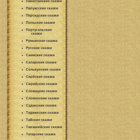
Пакистанские сказки
Папуасские сказки
Персидские сказки
Польские сказки
Португальские
сказки
Румынские сказки
Русские сказки
Саамские сказки
Саларские сказки
Селькупские сказки
Сербские сказки
Сирийские сказки
Словацкие сказки
Словенские сказки
Суданские сказки
Таджикские сказки
Тайские сказки
Танзанийские сказки
Татарские сказки