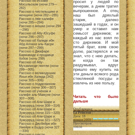
Рассказ об Исхаке
просил у людей по
Мосульском (ночи 279—
вечерам, а днем тратил
282)
выпрошенное. А отец
Рассказ о чистильщике и
наш был дряхлый
женщине (ночи 282—285)
Рассказ о лже-халифе
старик, далеко
(ночи 285—294)
зашедший в годах, и он
Рассказ о мешке (ночи 294
умер и оставил нам
—296)
семьсот дирхемов; и
Рассказ об Абу-Юсуфе
(ночи 296—297)
каждый из нас взял по
Рассказ об Халиде ибн
сто дирхемов. И мой
Абд-Аллахе аль-Касри
пятый брат, взяв свою
(ночи 297—299)
долю, растерялся и не
Рассказ о Джафаре
Бармакиде и продавце
знал, что с нею делать;
бобов (ночь 299)
и когда он так
Рассказ об Абу-
раздумывал, вдруг
Мухаммеде-лентяе (ночи
пришло ему купить на
299—305)
Рассказ о великодушии
эти деньги всякого рода
Яхьи ибн Халида [342]
стеклянной посуды и
(ночи 305—306)
извлечь из нее пользу.
Рассказ о подделанном
письме (ночи 306—307)
Рассказ об учёном и
халифе аль-Мамуне (ночи
Читать что было
307—308)
дальше
Рассказ об Али-Шаре и
Зумурруд (ночи 308—314)
Опубликовал:
Рассказ об Али-Шаре и
La Princesse
|
Зумурруд (ночи 315—320)
Дата: 18
Рассказ об Али-Шаре и
января 2009 |
Зумурруд (ночи 321—327)
Просмотров:
Рассказ о Джубейре ибн
10650
Умейре и Будур (ночи 327
—334)
Рассказ о шести