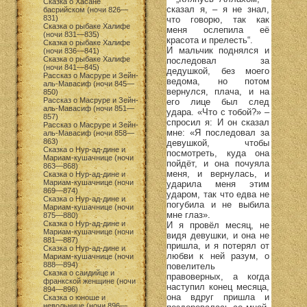
Сказка о Хасане
сказал я, – я не знал,
басрийском (ночи 826—
831)
что говорю, так как
Сказка о рыбаке Халифе
меня ослепила её
(ночи 831—835)
красота и прелесть“.
Сказка о рыбаке Халифе
И мальчик поднялся и
(ночи 836—841)
Сказка о рыбаке Халифе
последовал за
(ночи 841—845)
дедушкой, без моего
Рассказ о Масруре и Зейн-
ведома, но потом
аль-Мавасиф (ночи 845—
вернулся, плача, и на
850)
Рассказ о Масруре и Зейн-
его лице был след
аль-Мавасиф (ночи 851—
удара. «Что с тобой?» –
857)
спросил я: И он сказал
Рассказ о Масруре и Зейн-
мне: «Я последовал за
аль-Мавасиф (ночи 858—
863)
девушкой, чтобы
Сказка о Нур-ад-дине и
посмотреть, куда она
Мариам-кушачнице (ночи
пойдёт, и она почуяла
863—868)
меня, и вернулась, и
Сказка о Нур-ад-дине и
Мариам-кушачнице (ночи
ударила меня этим
869—874)
ударом, так что едва не
Сказка о Нур-ад-дине и
погубила и не выбила
Мариам-кушачнице (ночи
мне глаз».
875—880)
Сказка о Нур-ад-дине и
И я провёл месяц, не
Мариам-кушачнице (ночи
видя девушки, и она не
881—887)
пришла, и я потерял от
Сказка о Нур-ад-дине и
любви к ней разум, о
Мариам-кушачнице (ночи
888—894)
повелитель
Сказка о саидийце и
правоверных, а когда
франкской женщине (ночи
наступил конец месяца,
894—896)
она вдруг пришла и
Сказка о юноше и
невольнице (ночи 896—