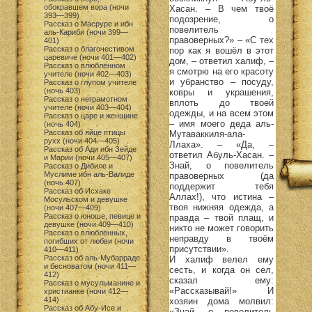
обокравшем вора (ночи
Хасан. – В чем твоё
393—399)
подозрение, о
Рассказ о Масруре и ибн
повелитель
аль-Кариби (ночи 399—
правоверных?» – «С тех
401)
Рассказ о благочестивом
пор как я вошёл в этот
царевиче (ночи 401—402)
дом, – ответил халиф, –
Рассказ о влюблённом
я смотрю на его красоту
учителе (ночи 402—403)
и убранство – посуду,
Рассказ о глупом учителе
(ночь 403)
ковры и украшения,
Рассказ о неграмотном
вплоть до твоей
учителе (ночи 403—404)
одежды, и на всем этом
Рассказ о царе и женщине
– имя моего деда аль-
(ночь 404)
Рассказ об яйце птицы
Мутаваккиля-ала-
рухх (ночи 404—405)
Ллаха». – «Да, –
Рассказ об Ади ибн Зейде
ответил Абуль-Хасан. –
и Марии (ночи 405—407)
Знай, о повелитель
Рассказ о Дибиле и
Муслиме ибн аль-Валиде
правоверных (да
(ночь 407)
поддержит тебя
Рассказ об Исхаке
Аллах!), что истина –
Мосульском и девушке
твоя нижняя одежда, а
(ночи 407—409)
Рассказ о юноше, певице и
правда – твой плащ, и
девушке (ночи 409—410)
никто не может говорить
Рассказ о влюблённых,
неправду в твоём
погибших от любви (ночи
присутствии».
410—411)
Рассказ об аль-Мубарраде
И халиф велел ему
и бесноватом (ночи 411—
сесть, и когда он сел,
412)
сказал ему:
Рассказ о мусульманине и
«Рассказывай!» И
христианке (ночи 412—
414)
хозяин дома молвил:
Рассказ об Абу-Исе и
«Знай, о повелитель