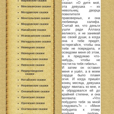
Марийские сказки
сказал: «О дитя моё,
эта девушка – из
Мексиканские сказки
невольниц дворца
Молдавские сказки
повелителя
правоверных, и она
Монгольские сказки
любимица халифа.
Мордовские сказки
Считай же, что деньги
ушли ради Аллаха
Нанайские сказки
великого, и не занимай
Нганасанские сказки
ею своей души, а когда
она к тебе придёт,
Негидальские сказки
остерегайся, чтобы она
Немецкие сказки
тебе не повредила, и
осведоми меня об этом,
Ненецкие сказки
а я придумаю что-
Непальские сказки
нибудь, чтобы не
постигла тебя гибель».
Нивхские сказки
И затем он оставил
Нидерландские
меня и ушёл, а в моем
сказки
сердце было пламя
огня. И когда пришёл
Ногайские сказки
конец месяца, девушка
Норвежские сказки
вдруг явилась ко мне, и
я обрадовался ей до
Океанийские сказки
крайней степени, и она
Орокские сказки
молвила: «Что
побудило тебя за мной
Орочские сказки
следовать?» – «Меня
Осетинские сказки
побудила к этому
крайняя любовь,