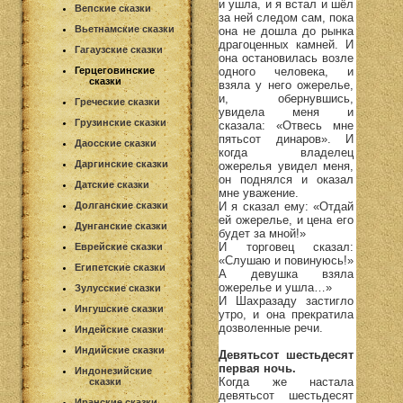
и ушла, и я встал и шёл
Вепские сказки
за ней следом сам, пока
Вьетнамские сказки
она не дошла до рынка
драгоценных камней. И
Гагаузские сказки
она остановилась возле
одного человека, и
Герцеговинские
сказки
взяла у него ожерелье,
и, обернувшись,
Греческие сказки
увидела меня и
Грузинские сказки
сказала: «Отвесь мне
пятьсот динаров». И
Даосские сказки
когда владелец
Даргинские сказки
ожерелья увидел меня,
он поднялся и оказал
Датские сказки
мне уважение.
И я сказал ему: «Отдай
Долганские сказки
ей ожерелье, и цена его
Дунганские сказки
будет за мной!»
И торговец сказал:
Еврейские сказки
«Слушаю и повинуюсь!»
Египетские сказки
А девушка взяла
ожерелье и ушла…»
Зулусские сказки
И Шахразаду застигло
Ингушские сказки
утро, и она прекратила
дозволенные речи.
Индейские сказки
Индийские сказки
Девятьсот шестьдесят
первая ночь.
Индонезийские
Когда же настала
сказки
девятьсот шестьдесят
Иранские сказки