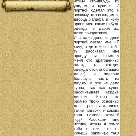
чтобы кто-нибудь их
увидел и купил». И
портной сделал это, и
всякому, кто выходил из
дворца халифа и кому
нравились какие-нибудь
одежды, я дарил их,
даже привратнику.
И в один день из дней
портной сказал мне: «Я
хочу, о дитя моё, чтобы
ты рассказал мне
правду. Ты скроил у
меня сто драгоценных
одежд (а каждая
одежда стоила больших
денег) и подарил
большую часть их
людям, а это не дело
купца, так как купец
рассчитывает каждый
дирхем. Каков же
размер твоих основных
денег, раз ты делаешь
такие подарки, и какова
твоя нажива каждый
год? Расскажи мне
истину, чтобы я помог
тебе в том, что ты
хочешь, заклинаю тебя