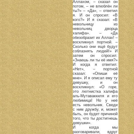
Аллахом, – сказал он
потом, – не влюблён ли
ты?» – «Да», – ответил
я. И он спросил: «В
кого?» И я сказал: «В
невольницу из
невольниц дворца
халифа». – «Да
обезобразит их Аллах! –
воскликнул портной. –
Сколько они ещё будут
соблазнять людей!» И
затем он спросил:
«Знаешь ли ты её имя?»
И когда я ответил:
«Нет», – портной
сказал: «Опиши её
мне». И я описал ему ту
девушку, и он
воскликнул: «О горе,
это лютнистка халифа
аль-Мутаваккиля и его
любимица! Но у неё
есть невольник. Сведи
с ним дружбу, и, может
быть, он будет причиной
того, что ты достигнешь
девушки».
И когда мы
разговаривали, вдруг