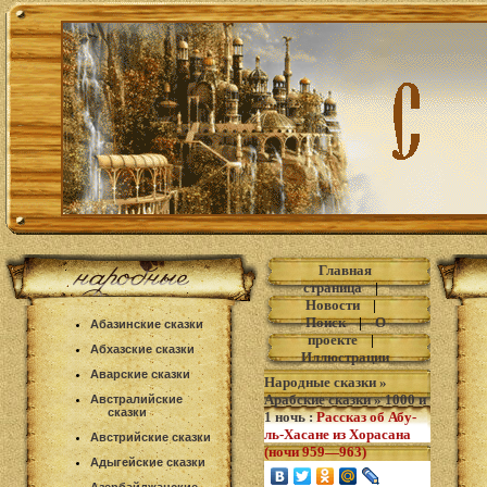
Главная
страница
|
Новости
|
Поиск
|
О
Абазинские сказки
проекте
|
Абхазские сказки
Иллюстрации
Аварские сказки
Народные сказки
»
Арабские сказки
»
1000 и
Австралийские
сказки
1 ночь
:
Рассказ об Абу-
ль-Хасане из Хорасана
Австрийские сказки
(ночи 959—963)
Адыгейские сказки