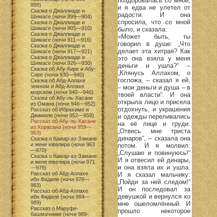
поздоровалась со мной,
899)
и я едва не улетел от
Сказка о Джаллиаде и
радости. И она
Шимасе (ночи 899—904)
спросила, что со мной
Сказка о Джаллиаде и
Шимасе (ночи 905—910)
было, и сказала:
Сказка о Джаллиаде и
«Может быть, ты
Шимасе (ночи 911—916)
говорил в душе: „Что
Сказка о Джаллиаде и
делает эта хитрая? Как
Шимасе (ночи 917—921)
Сказка о Джаллиаде и
это она взяла у меня
Шимасе (ночи 926—930)
деньги и ушла?“ –
Сказка об Абу-Кире и Абу-
„Клянусь Аллахом, о
Сире (ночи 930—940)
госпожа, – сказал я ей,
Сказка об Абд-Аллахе
земном и Абд-Аллахе
– мои деньги и душа – в
морском (ночи 940—946)
твоей власти“. И она
Сказка об Абу-ль-Хасане
открыла лицо и присела
из Омана (ночи 946—952)
отдохнуть, и украшения
Рассказ об Ибрахиме и
Джамиле (ночи 952—959)
и одежды переливались
Рассказ об Абу-ль-Хасане
на её лице и груди.
из Хорасана (ночи 959—
„Отвесь мне триста
963)
динаров“, – сказала она
Сказка о Камар-аз-Замане
и жене ювелира (ночи 963
потом. И я молвил:
—970)
„Слушаю и повинуюсь!“
Сказка о Камар-аз-Замане
И я отвесил ей динары,
и жене ювелира (ночи 971
и она взяла их и ушла.
—978)
Рассказ об Абд-Аллахе
И я сказал мальчику:
ибн Фадиле (ночи 978—
„Пойди за ней следом!“
983)
И он последовал за
Рассказ об Абд-Аллахе
девушкой и вернулся ко
ибн Фадиле (ночи 984—
989)
мне ошеломлённый. И
Рассказ о Маруфе-
прошло некоторое
башмачнике (ночи 989-