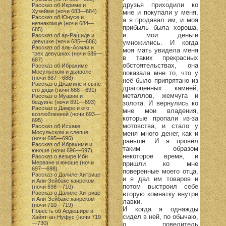
друзья приходили ко
Рассказ об Икриме и
Хузейме (ночи 683—684)
мне и покупали у меня,
Рассказ об Юнусе и
а я продавал им, и моя
незнакомце (ночи 684—
прибыль была хороша,
685)
и мои деньги
Рассказ об ар-Рашиде и
девушке (ночи 685—686)
умножились. И когда
Рассказ об аль-Асмаи и
моя мать увидела меня
трех девушках (ночи 686—
в таких прекрасных
687)
обстоятельствах, она
Рассказ об Ибрахиме
Мосульском и дьяволе
показала мне то, что у
(ночи 687—688)
неё было припрятано из
Рассказ о Джамиле и сыне
драгоценных камней,
его дяди (ночи 688—691)
металлов, жемчуга и
Рассказ о Муавии и
бедуине (ночи 691—693)
золота. И вернулись ко
Рассказ о Дамре и его
мне мои владения,
возлюбленной (ночи 693—
которые пропали из-за
695)
мотовства, и стало у
Рассказ об Исхаке
Мосульском и слепце
меня много денег, как и
(ночи 695—696)
раньше. И я провёл
Рассказ об Ибрахиме и
таким образом
юноше (ночи 696—697)
некоторое время, и
Рассказ о везире Ибн
Мерване и юноше (ночи
пришли ко мне
697—698)
поверенные моего отца,
Рассказ о Далиле-Хитрице
и я дал им товаров и
и Али-Зейбаке каирском
потом выстроил себе
(ночи 698—710)
Рассказ о Далиле-Хитрице
вторую комнатку внутри
и Али-Зейбаке каирском
лавки.
(ночи 710—719)
И когда я однажды
Повесть об Ардешире и
сидел в ней, по обычаю,
Хайят-ан-Нуфус (ночи 719
—730)
о повелитель