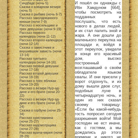
И пошёл он однажды с
Синдбаде (ночь 5)
Сказка о коварном везире
Ибн Хамдуном [664],
(ночь 5)
чтобы посмотреть на
Сказка о рыбаке (ночь 6-7)
подданных и
Рассказ заколдованного
послушать, что есть
юноши (ночи 7-9)
Рассказ о носильщике и
нового в делах людей,
трех девушках (ночи 9-19)
и их стал палить зной и
Рассказ первого
жара. А они дошли до
календера (ночи 11-12)
маленького переулка на
Рассказ второго календера
(ночи 12-14)
площади и, войдя в
Сказка о завистнике и
этот переулок, увидели
внушившем зависть (ночи
в конце его красивый
13-14)
дом, высоко
Рассказ третьего
календера (ночи 14-16)
построенный и
Рассказ первой девушки
возглашавший о своём
(ночи 17-18)
обладателе языком
Рассказ второй девушки
хвалы. И они присели у
(ночи 18-19)
Рассказ о трех яблоках
ворот отдохнуть, и из
(ночи 19-20)
дому вышли двое слуг,
Рассказ о везире Нур-ад-
подобных луне в
дине и его брате (ночи 20-
четырнадцатую ночь, и
22)
Рассказ о везире Нур-ад-
один из них сказал
дине и его брате (ночи 23-
своему товарищу:
24)
«Если бы какой-нибудь
Сказка о горбуне (ночи 25-
гость попросил сегодня
34)
Рассказ христианина
разрешения войти! Мой
(ночи 25-27)
господин не ест иначе,
Рассказ надсмотрщика
как с гостями, а мы
(ночи 27-28)
дождались до этого
Рассказ врача-еврея (ночи
28-29)
времени и никого не