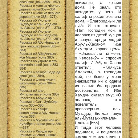
обезьяне (ночи 355—357)
внимания, а хозяин
Рассказ о коне из чёрного
дома Не знал, кто
дерева (ночи 357—364)
находится у него. И
Рассказ о коне из чёрного
халиф спросил хозяина
дерева (ночи 365—371)
Рассказ об Унс-аль-
дома: «Благородный ли
Вуджуде и аль-Вард-фи-
ты?» И тот отвечал:
ль-Акмам (ночи 371—376)
«Нет, господин мой, я
Рассказ об Унс-аль-
человек из детей купцов
Вуджуде и аль-Вард-фи-
ль-Акмам (ночи 377—381)
и зовусь среди людей
Рассказ об Абу-Новасе и
Абу-ль-Хасаном ибн
трех юношах (ночи 381—
Ахмедом хорасанцем».
383)
– «Знаешь ли ты меня,
Рассказ об Абд-Аллахе
ибн Мамар (ночь 383)
о человек?» – спросил
Рассказ об узрите и его
халиф. И Абу-ль-Хасан
возлюбленной (ночи 383—
ответил: «Клянусь
384)
Аллахом, о господин
Рассказ о везире Бедр-ад-
дине (ночь 384)
мой, не было у меня
Рассказ о школьнике и
знакомства ни с одним
школьнице (ночи 384—
из ваших благородных
385)
достоинств». И Ибн
Рассказ об аль-
Муталаммисе (ночь 385)
Хамдун сказал ему: «О
Рассказ о Харуне ар-
человек, это
Рашиде и Ситт-Зубейде
повелитель
(ночи 385—386)
правоверных аль-
Рассказ о халифе,
невольнице и Абу-Новасе
Мутадад биллах, внук
(ночь 386)
аль-Мутаваккиля-ала-
Рассказ о Мусабе ибн аз-
Ллаха» [665].
Зубейре и Аише (ночи 386
И тогда этот человек
—387)
Рассказ о Харуде ар-
поднялся, и поцеловал
Рашиде и невольницах
землю меж рук халифа,