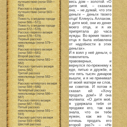
весь дом – золотой. «О
путешествии (ночи 559—
563)
дитя моё, – сказала
Рассказ о седьмом
она, – не думай, что эти
путешествии (ночи 563—
деньги – деньги твоего
566)
отца! Клянусь Аллахом,
Повесть о медном городе
(ночи 566—571)
о дитя моё, они из денег
Повесть о медном городе
моего отца, и я их
(ночи 572—578)
припрятала до часа
Рассказ первого везиря
нужды. Во время твоего
(ночи 578—579)
Первый рассказ
отца я была избавлена
невольницы (ночи 579—
от надобности в этих
580)
деньгах».
Рассказ второго везиря
И я взял у неё деньги, о
(ночи 580—581)
Второй рассказ
повелитель
невольницы (ночи 581—
правоверных, и
582)
вернулся по-прежнему к
Рассказ третьего везиря
еде, питью и дружбе, и
(ночь 582)
Третий рассказ
эти пять тысяч динаров
невольницы (ночи 582—
вышли, и я не принимал
584)
от моей матери ни слов,
Рассказ четвёртого везиря
ни советов. И потом я
(ночи 584—586)
Четвёртый рассказ
сказал ей: «Хочу
невольницы (ночи 586—
продать дом!» И она
587)
молвила: «О дитя моё,
Рассказ пятого везиря
я удержала тебя от
(ночи 587—591)
Пятый рассказ
продажи его, так как
невольницы (ночи 591—
знала, что он тебе
593)
нужен, как же ты
Рассказ шестого везиря
хочешь продать его
(ночи 593—596)
Шестой рассказ
второй раз?» – «Не