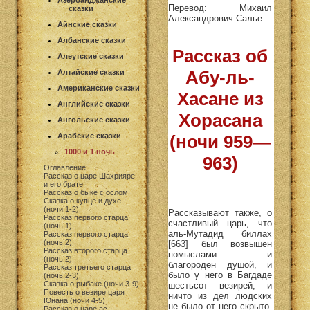
Азербайджанские
Перевод: Михаил
сказки
Александрович Салье
Айнские сказки
Албанские сказки
Рассказ об
Алеутские сказки
Абу-ль-
Алтайские сказки
Американские сказки
Хасане из
Английские сказки
Хорасана
Ангольские сказки
Арабские сказки
(ночи 959—
1000 и 1 ночь
963)
Оглавление
Рассказ о царе Шахрияре
и его брате
Рассказ о быке с ослом
Сказка о купце и духе
(ночи 1-2)
Рассказывают также, о
Рассказ первого старца
счастливый царь, что
(ночь 1)
аль-Мутадид биллах
Рассказ первого старца
(ночь 2)
[663] был возвышен
Рассказ второго старца
помыслами и
(ночь 2)
благороден душой, и
Рассказ третьего старца
было у него в Багдаде
(ночь 2-3)
Сказка о рыбаке (ночи 3-9)
шестьсот везирей, и
Повесть о везире царя
ничто из дел людских
Юнана (ночи 4-5)
не было от него скрыто.
Рассказ о царе ас-