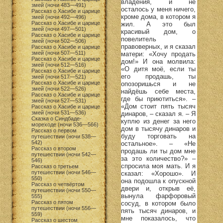
владения, и не
змей (ночи 483—491)
осталось у меня ничего,
Рассказ о Хасибе и царице
кроме дома, в котором я
змей (ночи 492—496)
Рассказ о Хасибе и царице
жил. А это был
змей (ночи 497—501)
красивый дом, о
Рассказ о Хасибе и царице
повелитель
змей (ночи 502—506)
правоверных, и я сказал
Рассказ о Хасибе и царице
змей (ночи 507—511)
матери: «Хочу продать
Рассказ о Хасибе и царице
дом!» И она молвила:
змей (ночи 512—516)
«О дитя моё, если ты
Рассказ о Хасибе и царице
его продашь, ты
змей (ночи 517—521)
Рассказ о Хасибе и царице
опозоришься и не
змей (ночи 522—526)
найдёшь себе места,
Рассказ о Хасибе и царице
где бы приютиться». –
змей (ночи 527—531)
«Дом стоит пять тысяч
Рассказ о Хасибе и царице
змей (ночи 531—536)
динаров, – сказал я. – Я
Сказка о Синдбаде-
куплю из денег за него
мореходе (ночи 536—566)
дом в тысячу динаров и
Рассказ о первом
буду торговать на
путешествии (ночи 538—
542)
остальное». – «Не
Рассказ о втором
продашь ли ты дом мне
путешествии (ночи 542—
за это количество?» –
546)
спросила моя мать. И я
Рассказ о третьем
путешествии (ночи 546—
сказал: «Хорошо». И
550)
она подошла к опускной
Рассказ о четвёртом
двери и, открыв её,
путешествии (ночи 550—
вынула фарфоровый
555)
Рассказ о пятом
сосуд, в котором было
путешествии (ночи 556—
пять тысяч динаров, и
559)
мне показалось, что
Рассказ о шестом