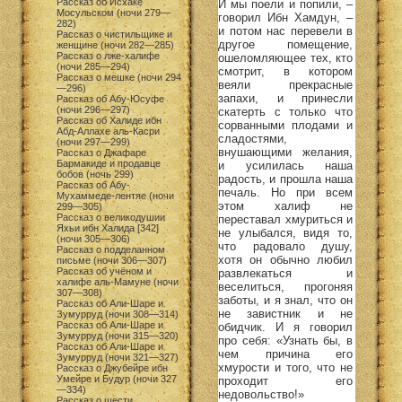
Рассказ об Исхаке
И мы поели и попили, –
Мосульском (ночи 279—
говорил Ибн Хамдун, –
282)
и потом нас перевели в
Рассказ о чистильщике и
другое помещение,
женщине (ночи 282—285)
Рассказ о лже-халифе
ошеломляющее тех, кто
(ночи 285—294)
смотрит, в котором
Рассказ о мешке (ночи 294
веяли прекрасные
—296)
запахи, и принесли
Рассказ об Абу-Юсуфе
(ночи 296—297)
скатерть с только что
Рассказ об Халиде ибн
сорванными плодами и
Абд-Аллахе аль-Касри
сладостями,
(ночи 297—299)
внушающими желания,
Рассказ о Джафаре
Бармакиде и продавце
и усилилась наша
бобов (ночь 299)
радость, и прошла наша
Рассказ об Абу-
печаль. Но при всем
Мухаммеде-лентяе (ночи
этом халиф не
299—305)
Рассказ о великодушии
переставал хмуриться и
Яхьи ибн Халида [342]
не улыбался, видя то,
(ночи 305—306)
что радовало душу,
Рассказ о подделанном
хотя он обычно любил
письме (ночи 306—307)
Рассказ об учёном и
развлекаться и
халифе аль-Мамуне (ночи
веселиться, прогоняя
307—308)
заботы, и я знал, что он
Рассказ об Али-Шаре и
не завистник и не
Зумурруд (ночи 308—314)
Рассказ об Али-Шаре и
обидчик. И я говорил
Зумурруд (ночи 315—320)
про себя: «Узнать бы, в
Рассказ об Али-Шаре и
чем причина его
Зумурруд (ночи 321—327)
хмурости и того, что не
Рассказ о Джубейре ибн
Умейре и Будур (ночи 327
проходит его
—334)
недовольство!»
Рассказ о шести