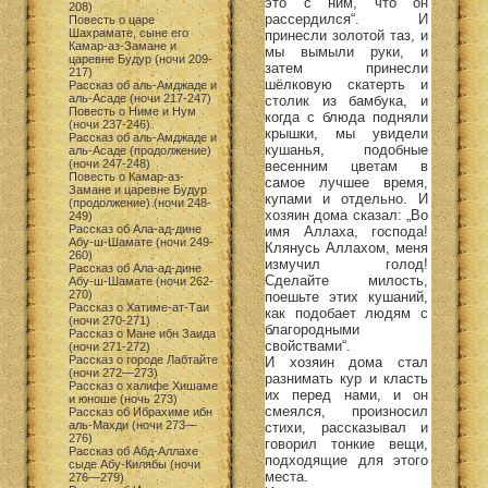
это с ним, что он
208)
рассердился“. И
Повесть о царе
Шахрамате, сыне его
принесли золотой таз, и
Камар-аз-Замане и
мы вымыли руки, и
царевне Будур (ночи 209-
затем принесли
217)
шёлковую скатерть и
Рассказ об аль-Амджаде и
аль-Асаде (ночи 217-247)
столик из бамбука, и
Повесть о Ниме и Нум
когда с блюда подняли
(ночи 237-246)
крышки, мы увидели
Рассказ об аль-Амджаде и
кушанья, подобные
аль-Асаде (продолжение)
(ночи 247-248)
весенним цветам в
Повесть о Камар-аз-
самое лучшее время,
Замане и царевне Будур
купами и отдельно. И
(продолжение) (ночи 248-
хозяин дома сказал: „Во
249)
Рассказ об Ала-ад-дине
имя Аллаха, господа!
Абу-ш-Шамате (ночи 249-
Клянусь Аллахом, меня
260)
измучил голод!
Рассказ об Ала-ад-дине
Сделайте милость,
Абу-ш-Шамате (ночи 262-
270)
поешьте этих кушаний,
Рассказ о Хатиме-ат-Таи
как подобает людям с
(ночи 270-271)
благородными
Рассказ о Мане ибн Заида
свойствами“.
(ночи 271-272)
Рассказ о городе Лабтайте
И хозяин дома стал
(ночи 272—273)
разнимать кур и класть
Рассказ о халифе Хишаме
их перед нами, и он
и юноше (ночь 273)
смеялся, произносил
Рассказ об Ибрахиме ибн
аль-Махди (ночи 273—
стихи, рассказывал и
276)
говорил тонкие вещи,
Рассказ об Абд-Аллахе
подходящие для этого
сыде Абу-Килябы (ночи
места.
276—279)