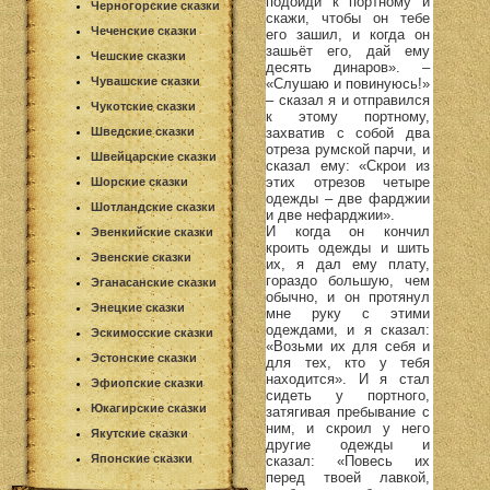
подойди к портному и
Черногорские сказки
скажи, чтобы он тебе
Чеченские сказки
его зашил, и когда он
зашьёт его, дай ему
Чешские сказки
десять динаров». –
Чувашские сказки
«Слушаю и повинуюсь!»
– сказал я и отправился
Чукотские сказки
к этому портному,
захватив с собой два
Шведские сказки
отреза румской парчи, и
Швейцарские сказки
сказал ему: «Скрои из
этих отрезов четыре
Шорские сказки
одежды – две фарджии
Шотландские сказки
и две нефарджии».
И когда он кончил
Эвенкийские сказки
кроить одежды и шить
Эвенские сказки
их, я дал ему плату,
гораздо большую, чем
Эганасанские сказки
обычно, и он протянул
Энецкие сказки
мне руку с этими
одеждами, и я сказал:
Эскимосские сказки
«Возьми их для себя и
Эстонские сказки
для тех, кто у тебя
находится». И я стал
Эфиопские сказки
сидеть у портного,
Юкагирские сказки
затягивая пребывание с
ним, и скроил у него
Якутские сказки
другие одежды и
Японские сказки
сказал: «Повесь их
перед твоей лавкой,