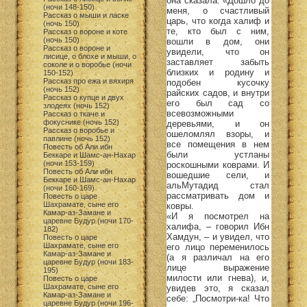
она сказала: «Дошло до
(ночи 148-150)
меня, о счастливый
Рассказ о мыши и ласке
царь, что когда халиф и
(ночь 150)
те, кто был с ним,
Рассказ о вороне и коте
(ночь 150)
вошли в дом, они
Рассказ о вороне и
увидели, что он
лисице, о блохе и мыши, о
заставляет забыть
соколе и о воробье (ночи
близких и родину и
150-152)
Рассказ про ежа и вяхиря
подобен кусочку
(ночь 152)
райских садов, и внутри
Рассказ о купце и двух
его был сад со
злодеях (ночь 152)
всевозможными
Рассказ о ткаче и
фокуснике (ночь 152)
деревьями, и он
Рассказ о воробье и
ошеломлял взоры, и
павлине (ночь 152)
все помещения в нем
Повесть об Али ибн
были устланы
Беккаре и Шамс-ан-Нахар
(ночи 153-159)
роскошными коврами. И
Повесть об Али ибн
вошедшие сели, и
Беккаре и Шамс-ан-Нахар
альМутадид стал
(ночи 160-169)
рассматривать дом и
Повесть о царе
Шахрамате, сыне его
ковры.
Камар-аз-Замане и
«И я посмотрел на
царевне Будур (ночи 170-
халифа, – говорил Ибн
182)
Хамдун, – и увидел, что
Повесть о царе
Шахрамате, сыне его
его лицо переменилось
Камар-аз-Замане и
(а я различал на его
царевне Будур (ночи 183-
лице выражение
195)
милости или гнева), и,
Повесть о царе
Шахрамате, сыне его
увидев это, я сказал
Камар-аз-Замане и
себе: „Посмотри-ка! Что
царевне Будур (ночи 196-