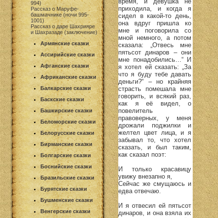
время, и девушка не
994)
приходила, и когда я
Рассказ о Маруфе-
башмачнике (ночи 995-
сидел в какой-то день,
1001)
она вдруг пришла ко
Рассказ о даре Шахрияре
мне и поговорила со
и Шахразаде (заключение)
мной немного, а потом
Армянские сказки
сказала: „Отвесь мне
пятьсот динаров – они
Ассирийские сказки
мне понадобились…“ И
Афганские сказки
я хотел ей сказать: „За
что я буду тебе давать
Африканские сказки
деньги?“ – но крайняя
страсть помешала мне
Балкарские сказки
говорить, и всякий раз,
Баскские сказки
как я её видел, о
повелитель
Башкирские сказки
правоверных, у меня
Беломорские сказки
дрожали поджилки и
желтел цвет лица, и я
Белорусские сказки
забывал то, что хотел
Бирманские сказки
сказать, и был таким,
как сказал поэт:
Болгарские сказки
Боснийские сказки
И только красавицу
увижу внезапно я,
Бразильские сказки
Сейчас же смущаюсь и
Бурятские сказки
едва отвечаю.
Бушменские сказки
И я отвесил ей пятьсот
Венгерские сказки
динаров, и она взяла их