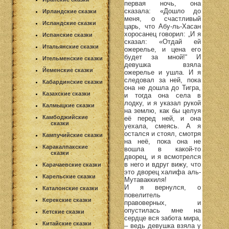
первая ночь, она
сказала: «Дошло до
Ирландские сказки
меня, о счастливый
Исландские сказки
царь, что Абу-ль-Хасан
хоросанец говорил: „И я
Испанские сказки
сказал: «Отдай ей
Итальянские сказки
ожерелье, и цена его
будет за мной!“ И
Ительменские сказки
девушка взяла
Йеменские сказки
ожерелье и ушла. И я
следовал за ней, пока
Кабардинские сказки
она не дошла до Тигра,
Казахские сказки
и тогда она села в
лодку, и я указал рукой
Калмыцкие сказки
на землю, как бы целуя
Камбоджийские
её перед ней, и она
сказки
уехала, смеясь. А я
остался и стоял, смотря
Кампучийские сказки
на неё, пока она не
Каракалпакские
вошла в какой-то
сказки
дворец, и я всмотрелся
в него и вдруг вижу, что
Карачаевские сказки
это дворец халифа аль-
Карельские сказки
Мутаваккиля!
И я вернулся, о
Каталонские сказки
повелитель
Керекские сказки
правоверных, и
опустилась мне на
Кетские сказки
сердце вся забота мира,
Китайские сказки
– ведь девушка взяла у