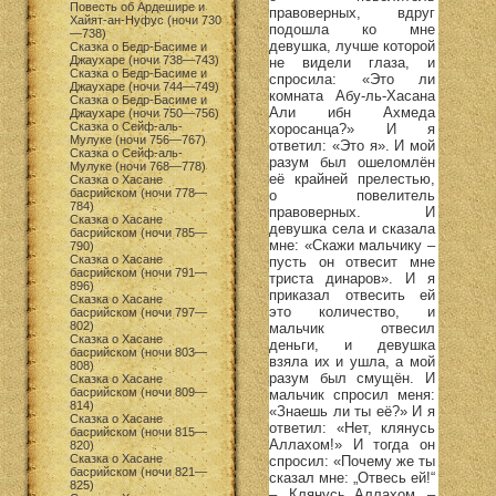
Повесть об Ардешире и
правоверных, вдруг
Хайят-ан-Нуфус (ночи 730
подошла ко мне
—738)
девушка, лучше которой
Сказка о Бедр-Басиме и
Джаухаре (ночи 738—743)
не видели глаза, и
Сказка о Бедр-Басиме и
спросила: «Это ли
Джаухаре (ночи 744—749)
комната Абу-ль-Хасана
Сказка о Бедр-Басиме и
Али ибн Ахмеда
Джаухаре (ночи 750—756)
Сказка о Сейф-аль-
хоросанца?» И я
Мулуке (ночи 756—767)
ответил: «Это я». И мой
Сказка о Сейф-аль-
разум был ошеломлён
Мулуке (ночи 768—778)
её крайней прелестью,
Сказка о Хасане
басрийском (ночи 778—
о повелитель
784)
правоверных. И
Сказка о Хасане
девушка села и сказала
басрийском (ночи 785—
мне: «Скажи мальчику –
790)
Сказка о Хасане
пусть он отвесит мне
басрийском (ночи 791—
триста динаров». И я
896)
приказал отвесить ей
Сказка о Хасане
это количество, и
басрийском (ночи 797—
802)
мальчик отвесил
Сказка о Хасане
деньги, и девушка
басрийском (ночи 803—
взяла их и ушла, а мой
808)
разум был смущён. И
Сказка о Хасане
басрийском (ночи 809—
мальчик спросил меня:
814)
«Знаешь ли ты её?» И я
Сказка о Хасане
ответил: «Нет, клянусь
басрийском (ночи 815—
Аллахом!» И тогда он
820)
Сказка о Хасане
спросил: «Почему же ты
басрийском (ночи 821—
сказал мне: „Отвесь ей!“
825)
– „Клянусь Аллахом, –