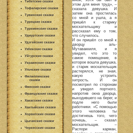
Тибетские сказки
этом для меня труд», –
Тофаларские сказки
сказала девушка. И
затем она простилась
Тувинские сказки
со мной и ушла, а я
пришёл к старику
Турецкие сказки
москательщику и
Туркменские сказки
рассказал ему о том,
что случилось.
Удмуртские сказки
И он пришёл со мной к
Удэгейские сказки
дворцу аль-
Мутаваккиля, и я
Узбекские сказки
увидел, что это то
Уйгурские сказки
самое помещение, в
которое вошла девушка,
Украинские сказки
и старик москательщик
Ульчские сказки
растерялся, не зная,
какую устроить
Филиппинские
хитрость. И он
сказки
посмотрел по сторонам
Финские сказки
и увидел портного,
напротив окна дворца,
Французские сказки
выходившего на берег, и
Хакасские сказки
подле него были
работники. «С помощью
Хантыйские сказки
этого человека ты
Хорватские сказки
достигнешь того, чего
хочешь, – сказал
Цыганские сказки
москательщик. –
Черкесские сказки
Распори карман,