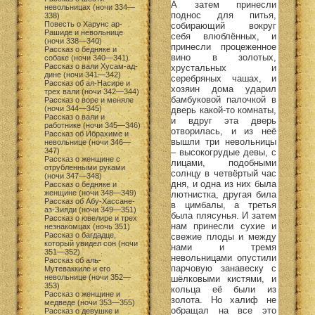
А затем принесли
невольницах (ночи 334—
поднос для питья,
338)
Повесть о Харунс ар-
собирающий вокруг
Рашиде и невольнице
себя влюблённых, и
(ночи 338—340)
принесли процеженное
Рассказ о бедняке и
вино в золотых,
собаке (ночи 340—341)
Рассказ о вали Хусам-ад-
хрустальных и
дине (ночи 341—342)
серебряных чашах, и
Рассказ об ал-Насире и
хозяин дома ударил
трех вали (ночи 342—344)
бамбуковой палочкой в
Рассказ о воре и меняле
(ночи 344—345)
дверь какой-то комнаты,
Рассказ о вали и
и вдруг эта дверь
работнике (ночи 345—346)
отворилась, и из неё
Рассказ об Ибрахиме и
вышли три невольницы
невольнице (ночи 346—
347)
– высокогрудые девы, с
Рассказ о женщине с
лицами, подобными
отрубленными руками
солнцу в четвёртый час
(ночи 347—348)
дня, и одна из них была
Рассказ о бедняке и
женщине (ночи 348—349)
лютнистка, другая била
Рассказ об Абу-Хассане-
в цимбалы, а третья
аз-Зияди (ночи 349—351)
была плясунья. И затем
Рассказ о ювелире и трех
нам принесли сухие и
незнакомцах (ночь 351)
Рассказ о багдадце,
свежие плоды и между
который увидел сон (ночи
нами и тремя
351—352)
невольницами опустили
Рассказ об аль-
парчовую занавеску с
Мутеваккиле и его
невольнице (ночи 352—
шёлковыми кистями, и
353)
кольца её были из
Рассказ о женщине и
золота. Но халиф не
медведе (ночи 353—355)
обращал на все это
Рассказ о девушке и