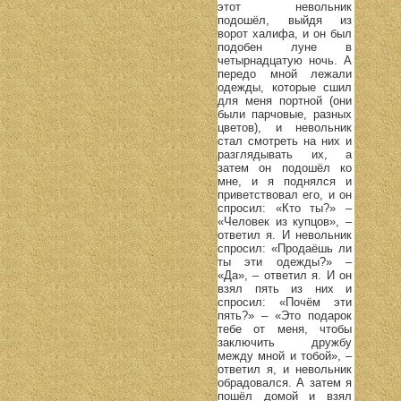
этот невольник
подошёл, выйдя из
ворот халифа, и он был
подобен луне в
четырнадцатую ночь. А
передо мной лежали
одежды, которые сшил
для меня портной (они
были парчовые, разных
цветов), и невольник
стал смотреть на них и
разглядывать их, а
затем он подошёл ко
мне, и я поднялся и
приветствовал его, и он
спросил: «Кто ты?» –
«Человек из купцов», –
ответил я. И невольник
спросил: «Продаёшь ли
ты эти одежды?» –
«Да», – ответил я. И он
взял пять из них и
спросил: «Почём эти
пять?» – «Это подарок
тебе от меня, чтобы
заключить дружбу
между мной и тобой», –
ответил я, и невольник
обрадовался. А затем я
пошёл домой и взял