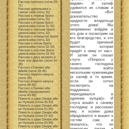
Рассказ портного (ночи 29-
видим». И халиф
31)
удивился их словам и
Рассказ цирюльника о
сказал: «Вот
самом себе (ночь 31)
Рассказ о первом брате
доказательство
цирюльника (ночь 31)
щедрости владельца
Рассказ о втором брате
этого дома! Мы
цирюльника (ночи 31-32)
непременно войдём в
Рассказ о третьем брате
цирюльника (ночь 32)
его дом и посмотрим на
Рассказ о четвертом брате
его благородство, и это
цирюльника (ночь 32)
будет причиной
Рассказ о пятом брате
милости, которая
цирюльника (ночи 32-33)
Рассказ о шестом брате
придёт к нему от нас».
цирюльника (ночи 33-34)
И затем он сказал
Рассказ о двух везирях и
слуге: «Попроси у
Анис аль-Джалис (ночи 34-
своего господина
38)
Рассказ о Ганиме ибн
позволения войти
Айюбе (ночи 39-45)
нескольким чужеземцам
Рассказ первого евнуха
(а халиф в то время,
(ночь 39)
если он хотел
Рассказ второго евнуха
(ночи 39-40)
посмотреть на
Рассказ о Ганиме ибн
подданных,
Айюбе (продолжение)
переодевался в
(ночи 40-45)
одеяние купцов)». И
Повесть о царе Омаре ибн
ан-Нумане (ночи 45-50)
слуга вошёл к своему
Повесть о царе Омаре ибн
господину и рассказал
ан-Нумане (ночи 51-56)
ему, я хозяин дома
Повесть о царе Омаре ибн
обрадовался и вышел к
ан-Нумане (ночи 57-62)
Повесть о царе Омаре ибн
гостям сам, и
ан-Нумане (ночи 63-68)
оказалось, что он
Повесть о царе Омаре ибн
прекрасен лицом и