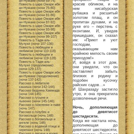
ан-Нумане (ночи 69-74)
красив обликом, и на
Повесть о царе Омаре ибн
ан-Нумане (ночи 75-80)
нем нисабурская
Повесть о царе Омаре ибн
рубашка и расшитый
ан-Нумане (ночи 81-86)
золотом плащ, и он
Повесть о царе Омаре ибн
пропитан духами, и на
ан-Нумане (ночи 87-92)
Повесть о царе Омаре ибн
руке его – перстень с
ан-Нумане (ночи 93-98)
яхонтами. И, увидев
Повесть о царе Омаре ибн
пришедших, он сказал
ан-Нумане (ночи 99-107)
им: «Приют и уют
Повесть о Тадж-аль-
Мулуке (ночи 107-136)
господам,
Повесть о любящем и
оказывающим нам
любимом (ночи 110-118)
крайнюю милость своим
Повесть о любящем и
приходом!»
любимом (ночи 119-128)
Повесть о Тадж-аль-
И, войдя в этот дом,
Мулуке (продолжение)
они увидели, что он
(ночи 129-137)
заставляет забыть
Повесть о царе Омаре ибн
близких и родину и
ан-Нумане (продолжение)
(ночи 137-142)
подобен кусочку
Рассказ о любителе
райских садов…»
хашиша (ночи 142-144)
И Шахразаду застигло
Рассказ бедуина Хаммада
утро, и она прекратила
(ночи 144-145)
Рассказ о гусыне и
дозволенные речи.
львенке (ночи 145-146)
Рассказ о газеленке и паве
Ночь, дополняющая
(ночь 147)
до девятисот
Рассказ о голубях и
богомольце (ночь 148)
шестидесяти.
Рассказ о богомольце и
Когда же настала ночь,
ангеле (ночь 148)
дополняющая до
Рассказ о водяной птице и
девятисот шестидесяти,
черепахе (ночь 148)
Рассказ о лисице и волке