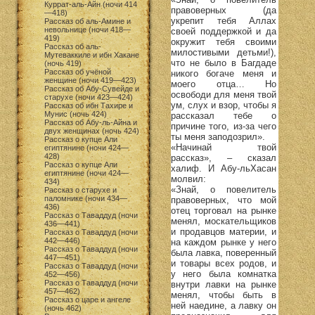
Куррат-аль-Айн (ночи 414
правоверных (да
—418)
укрепит тебя Аллах
Рассказ об аль-Амине и
невольнице (ночи 418—
своей поддержкой и да
419)
окружит тебя своими
Рассказ об аль-
милостивыми детьми!),
Мутеваккиле и ибн Хакане
что не было в Багдаде
(ночь 419)
Рассказ об учёной
никого богаче меня и
женщине (ночи 419—423)
моего отца… Но
Рассказ об Абу-Сувейде и
освободи для меня твой
старухе (ночи 423—424)
ум, слух и взор, чтобы я
Рассказ об ибн Тахире и
Мунис (ночь 424)
рассказал тебе о
Рассказ об Абу-ль-Айна и
причине того, из-за чего
двух женщинах (ночь 424)
ты меня заподозрил».
Рассказ о купце Али
«Начинай твой
египтянине (ночи 424—
428)
рассказ», – сказал
Рассказ о купце Али
халиф. И Абу-льХасан
египтянине (ночи 424—
молвил:
434)
«Знай, о повелитель
Рассказ о старухе и
паломнике (ночи 434—
правоверных, что мой
436)
отец торговал на рынке
Рассказ о Таваддуд (ночи
менял, москательщиков
436—441)
и продавцов материи, и
Рассказ о Таваддуд (ночи
442—446)
на каждом рынке у него
Рассказ о Таваддуд (ночи
была лавка, поверенный
447—451)
и товары всех родов, и
Рассказ о Таваддуд (ночи
у него была комнатка
452—456)
Рассказ о Таваддуд (ночи
внутри лавки на рынке
457—462)
менял, чтобы быть в
Рассказ о царе и ангеле
ней наедине, а лавку он
(ночь 462)