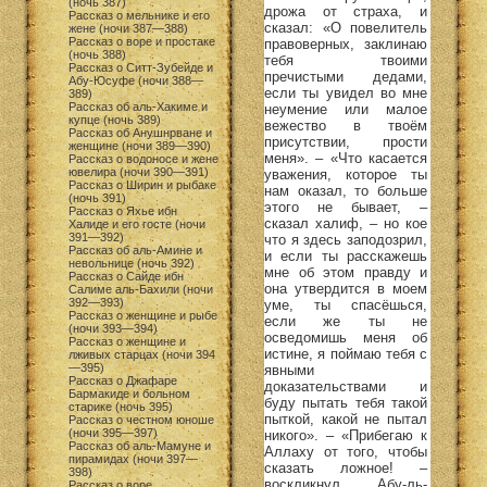
(ночь 387)
дрожа от страха, и
Рассказ о мельнике и его
сказал: «О повелитель
жене (ночи 387—388)
Рассказ о воре и простаке
правоверных, заклинаю
(ночь 388)
тебя твоими
Рассказ о Ситт-Зубейде и
пречистыми дедами,
Абу-Юсуфе (ночи 388—
если ты увидел во мне
389)
Рассказ об аль-Хакиме и
неумение или малое
купце (ночь 389)
вежество в твоём
Рассказ об Анушнрване и
присутствии, прости
женщине (ночи 389—390)
меня». – «Что касается
Рассказ о водоносе и жене
ювелира (ночи 390—391)
уважения, которое ты
Рассказ о Ширин и рыбаке
нам оказал, то больше
(ночь 391)
этого не бывает, –
Рассказ о Яхье ибн
сказал халиф, – но кое
Халиде и его госте (ночи
391—392)
что я здесь заподозрил,
Рассказ об аль-Амине и
и если ты расскажешь
невольнице (ночь 392)
мне об этом правду и
Рассказ о Сайде ибн
она утвердится в моем
Салиме аль-Бахили (ночи
392—393)
уме, ты спасёшься,
Рассказ о женщине и рыбе
если же ты не
(ночи 393—394)
осведомишь меня об
Рассказ о женщине и
истине, я поймаю тебя с
лживых старцах (ночи 394
—395)
явными
Рассказ о Джафаре
доказательствами и
Бармакиде и больном
буду пытать тебя такой
старике (ночь 395)
пыткой, какой не пытал
Рассказ о честном юноше
(ночи 395—397)
никого». – «Прибегаю к
Рассказ об аль-Мамуне и
Аллаху от того, чтобы
пирамидах (ночи 397—
сказать ложное! –
398)
воскликнул Абу-ль-
Рассказ о воре,