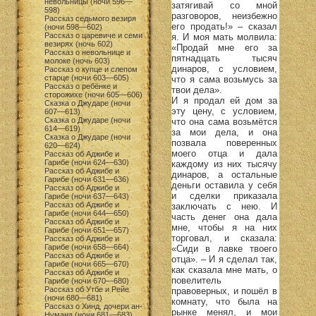
невольницы (ночи 596—
затягивай со мной
598)
разговоров, неизбежно
Рассказ седьмого везиря
его продать!» – сказал
(ночи 598—602)
Рассказ о царевиче и семи
я. И моя мать молвила:
везирях (ночь 602)
«Продай мне его за
Рассказ о невольнице и
пятнадцать тысяч
молоке (ночь 603)
динаров, с условием,
Рассказ о купце и слепом
старце (ночи 603—605)
что я сама возьмусь за
Рассказ о ребёнке и
твои дела».
сторожихе (ночи 605—606)
И я продал ей дом за
Сказка о Джударе (ночи
эту цену, с условием,
607—613)
Сказка о Джударе (ночи
что она сама возьмётся
614—619)
за мои дела, и она
Сказка о Джударе (ночи
позвала поверенных
620—624)
моего отца и дала
Рассказ об Аджибе и
Гарибе (ночи 624—630)
каждому из них тысячу
Рассказ об Аджибе и
динаров, а остальные
Гарибе (ночи 631—636)
деньги оставила у себя
Рассказ об Аджибе и
и сделки приказала
Гарибе (ночи 637—643)
Рассказ об Аджибе и
заключать с нею. И
Гарибе (ночи 644—650)
часть денег она дала
Рассказ об Аджибе и
мне, чтобы я на них
Гарибе (ночи 651—657)
торговал, и сказала:
Рассказ об Аджибе и
Гарибе (ночи 658—664)
«Сиди в лавке твоего
Рассказ об Аджибе и
отца». – И я сделал так,
Гарибе (ночи 665—670)
как сказала мне мать, о
Рассказ об Аджибе и
повелитель
Гарибе (ночи 670—680)
Рассказ об Утбе и Рейе
правоверных, и пошёл в
(ночи 680—681)
комнату, что была на
Рассказ о Хинд, дочери ан-
рынке менял, и мои
Нумана (ночи 681—683)