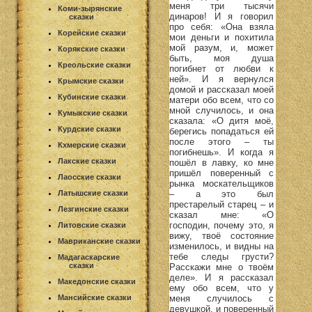
меня три тысячи
Коми-зырянские
динаров! И я говорил
сказки
про себя: «Она взяла
Корейские сказки
мои деньги и похитила
мой разум, и, может
Корякские сказки
быть, моя душа
Креольские сказки
погибнет от любви к
ней». И я вернулся
Крымские сказки
домой и рассказал моей
Кубинские сказки
матери обо всем, что со
мной случилось, и она
Кумыкские сказки
сказала: «О дитя моё,
Курдские сказки
берегись попадаться ей
после этого – ты
Кхмерские сказки
погибнешь». И когда я
Лакские сказки
пошёл в лавку, ко мне
пришёл поверенный с
Лаосские сказки
рынка москательщиков
– а это был
Латышские сказки
престарелый старец – и
Лезгинские сказки
сказал мне: «О
господин, почему это, я
Литовские сказки
вижу, твоё состояние
Мавриканские сказки
изменилось, и видны на
тебе следы грусти?
Мадагаскарские
сказки
Расскажи мне о твоём
деле». И я рассказал
Македонские сказки
ему обо всем, что у
меня случилось с
Мансийские сказки
девушкой, и поверенный