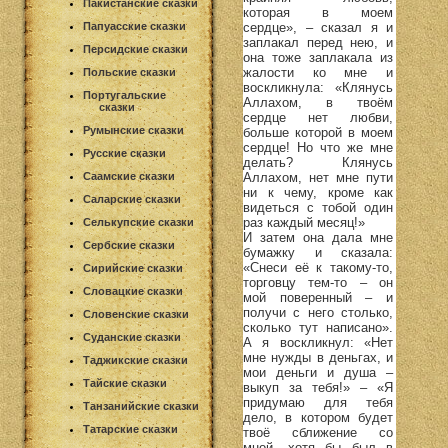
Пакистанские сказки
которая в моем
сердце», – сказал я и
Папуасские сказки
заплакал перед нею, и
Персидские сказки
она тоже заплакала из
жалости ко мне и
Польские сказки
воскликнула: «Клянусь
Португальские
Аллахом, в твоём
сказки
сердце нет любви,
Румынские сказки
больше которой в моем
сердце! Но что же мне
Русские сказки
делать? Клянусь
Аллахом, нет мне пути
Саамские сказки
ни к чему, кроме как
Саларские сказки
видеться с тобой один
раз каждый месяц!»
Селькупские сказки
И затем она дала мне
Сербские сказки
бумажку и сказала:
«Снеси её к такому-то,
Сирийские сказки
торговцу тем-то – он
Словацкие сказки
мой поверенный – и
получи с него столько,
Словенские сказки
сколько тут написано».
Суданские сказки
А я воскликнул: «Нет
мне нужды в деньгах, и
Таджикские сказки
мои деньги и душа –
Тайские сказки
выкуп за тебя!» – «Я
придумаю для тебя
Танзанийские сказки
дело, в котором будет
Татарские сказки
твоё сближение со
мной, хотя бы был в