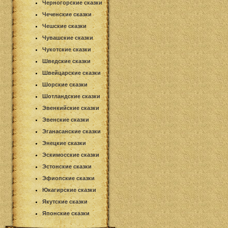
Черногорские сказки
Чеченские сказки
Чешские сказки
Чувашские сказки
Чукотские сказки
Шведские сказки
Швейцарские сказки
Шорские сказки
Шотландские сказки
Эвенкийские сказки
Эвенские сказки
Эганасанские сказки
Энецкие сказки
Эскимосские сказки
Эстонские сказки
Эфиопские сказки
Юкагирские сказки
Якутские сказки
Японские сказки