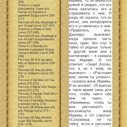
Икримы, то он вернулся
208)
домой и увидел, что его
Повесть о царе
жена хватилась его и
Шахрамате, сыне его
Камар-аз-Замане и
спрашивала о нем. И
царевне Будур (ночи 209-
когда ей сказали, что он
217)
уехал, она заподозрила
Рассказ об аль-Амджаде и
его и усомнилась в нем.
аль-Асаде (ночи 217-247)
Повесть о Ниме и Нум
«Правитель аль-
(ночи 237-246)
Джезиры выезжает,
Рассказ об аль-Амджаде и
когда прошла часть
аль-Асаде (продолжение)
ночи, один, без слуг и
(ночи 247-248)
Повесть о Камар-аз-
тайно от родных только
Замане и царевне Будур
к другой жене или к
(продолжение) (ночи 248-
наложнице» – я сказала
249)
она Икриме. И тот
Рассказ об Ала-ад-дине
Абу-ш-Шамате (ночи 249-
ответил: «Знает Аллах,
260)
что я ни к кому не
Рассказ об Ала-ад-дине
выезжал». – «Расскажи
Абу-ш-Шамате (ночи 262-
мне, зачем ты уезжал»,
270)
Рассказ о Хатиме-ат-Таи
– сказала жена Икримы.
(ночи 270-271)
И он молвил: «Я выехал
Рассказ о Мане ибн Заида
в такое время лишь для
(ночи 271-272)
того, чтобы никто обо
Рассказ о городе Лабтайте
(ночи 272—273)
мне не знал». –
Рассказ о халифе Хишаме
«Неизбежно, чтобы ты
и юноше (ночь 273)
мне рассказал!» –
Рассказ об Ибрахиме ибн
воскликнула жена
аль-Махди (ночи 273—
276)
Икримы, и тот спросил:
Рассказ об Абд-Аллахе
«Сохранишь ли ты
сыде Абу-Килябы (ночи
тайну, если я расскажу
276—279)