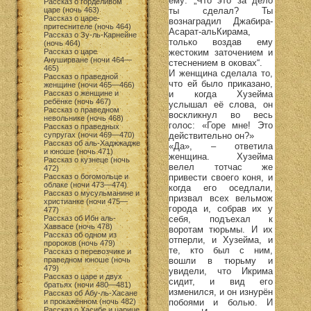
ему: „Что это за дело
Рассказ о горделивом
ты сделал? Ты
царе (ночь 463)
Рассказ о царе-
вознаградил Джабира-
притеснителе (ночь 464)
Асарат-альКирама,
Рассказ о Зу-ль-Карнейне
только воздав ему
(ночь 464)
жестоким заточением и
Рассказ о царе
Ануширване (ночи 464—
стеснением в оковах“.
465)
И женщина сделала то,
Рассказ о праведной
что ей было приказано,
женщине (ночи 465—466)
и когда Хузейма
Рассказ о женщине и
ребёнке (ночь 467)
услышал её слова, он
Рассказ о праведном
воскликнул во весь
невольнике (ночь 468)
голос: «Горе мне! Это
Рассказ о праведных
действительно он?»
супругах (ночи 469—470)
Рассказ об аль-Хаджжадже
«Да», – ответила
и юноше (ночь 471)
женщина. Хузейма
Рассказ о кузнеце (ночь
велел тотчас же
472)
привести своего коня, и
Рассказ о богомольце и
облаке (ночи 473—474)
когда его оседлали,
Рассказ о мусульманине и
призвал всех вельмож
христианке (ночи 475—
города и, собрав их у
477)
себя, подъехал к
Рассказ об Ибн аль-
Хаввасе (ночь 478)
воротам тюрьмы. И их
Рассказ об одном из
отперли, и Хузейма, и
пророков (ночь 479)
те, кто был с ним,
Рассказ о перевозчике и
вошли в тюрьму и
праведном юноше (ночь
479)
увидели, что Икрима
Рассказ о царе и двух
сидит, и вид его
братьях (ночи 480—481)
изменился, и он изнурён
Рассказ об Абу-ль-Хасане
побоями и болью. И
и прокажённом (ночь 482)
Рассказ о Хасибе и царице