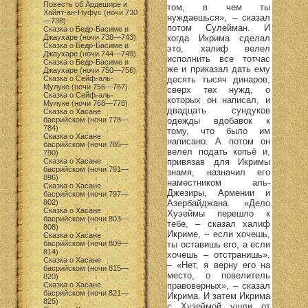
Повесть об Ардешире и
том, в чем ты
Хайят-ан-Нуфус (ночи 730
нуждаешься», – сказал
—738)
потом Сулейман. И
Сказка о Бедр-Басиме и
когда Икрима сделал
Джаухаре (ночи 738—743)
Сказка о Бедр-Басиме и
это, халиф велел
Джаухаре (ночи 744—749)
исполнить все тотчас
Сказка о Бедр-Басиме и
же и приказал дать ему
Джаухаре (ночи 750—756)
десять тысяч динаров,
Сказка о Сейф-аль-
Мулуке (ночи 756—767)
сверх тех нужд, о
Сказка о Сейф-аль-
которых он написал, и
Мулуке (ночи 768—778)
двадцать сундуков
Сказка о Хасане
одежды вдобавок к
басрийском (ночи 778—
784)
тому, что было им
Сказка о Хасане
написано. А потом он
басрийском (ночи 785—
велел подать копьё и,
790)
привязав для Икримы
Сказка о Хасане
басрийском (ночи 791—
знамя, назначил его
896)
наместником аль-
Сказка о Хасане
Джезиры, Армении и
басрийском (ночи 797—
Азербайджана. «Дело
802)
Сказка о Хасане
Хуэеймы перешло к
басрийском (ночи 803—
тебе, – сказал халиф
808)
Икриме, – если хочешь,
Сказка о Хасане
ты оставишь его, а если
басрийском (ночи 809—
814)
хочешь – отстранишь».
Сказка о Хасане
– «Нет, я верну его на
басрийском (ночи 815—
место, о повелитель
820)
правоверных», – сказал
Сказка о Хасане
басрийском (ночи 821—
Икрима. И затем Икрима
825)
с Хузеймой ушли от