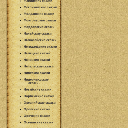
Марийские сказки
Мексиканские сказки
Молдавские сказки
Монгольские сказки
Мордовские сказки
Нанайские сказки
Нганасанские сказки
Негидальские сказки
Немецкие сказки
Ненецкие сказки
Непальские сказки
Нивхские сказки
Нидерландские
сказки
Ногайские сказки
Норвежские сказки
Океанийские сказки
Орокские сказки
Орочские сказки
Осетинские сказки