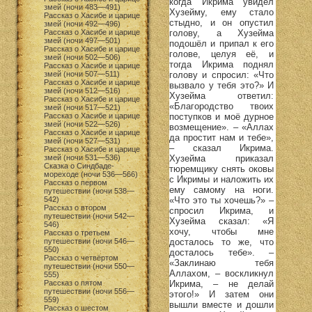
когда Икрима увидел
змей (ночи 483—491)
Хузейму, ему стало
Рассказ о Хасибе и царице
стыдно, и он опустил
змей (ночи 492—496)
голову, а Хузейма
Рассказ о Хасибе и царице
змей (ночи 497—501)
подошёл и припал к его
Рассказ о Хасибе и царице
голове, целуя её, и
змей (ночи 502—506)
тогда Икрима поднял
Рассказ о Хасибе и царице
голову и спросил: «Что
змей (ночи 507—511)
Рассказ о Хасибе и царице
вызвало у тебя это?» И
змей (ночи 512—516)
Хузейма ответил:
Рассказ о Хасибе и царице
«Благородство твоих
змей (ночи 517—521)
поступков и моё дурное
Рассказ о Хасибе и царице
змей (ночи 522—526)
возмещение». – «Аллах
Рассказ о Хасибе и царице
да простит нам и тебе»,
змей (ночи 527—531)
– сказал Икрима.
Рассказ о Хасибе и царице
Хузейма приказал
змей (ночи 531—536)
Сказка о Синдбаде-
тюремщику снять оковы
мореходе (ночи 536—566)
с Икримы и наложить их
Рассказ о первом
ему самому на ноги.
путешествии (ночи 538—
«Что это ты хочешь?» –
542)
Рассказ о втором
спросил Икрима, и
путешествии (ночи 542—
Хузейма сказал: «Я
546)
хочу, чтобы мне
Рассказ о третьем
досталось то же, что
путешествии (ночи 546—
550)
досталось тебе». –
Рассказ о четвёртом
«Заклинаю тебя
путешествии (ночи 550—
Аллахом, – воскликнул
555)
Икрима, – не делай
Рассказ о пятом
путешествии (ночи 556—
этого!» И затем они
559)
вышли вместе и дошли
Рассказ о шестом