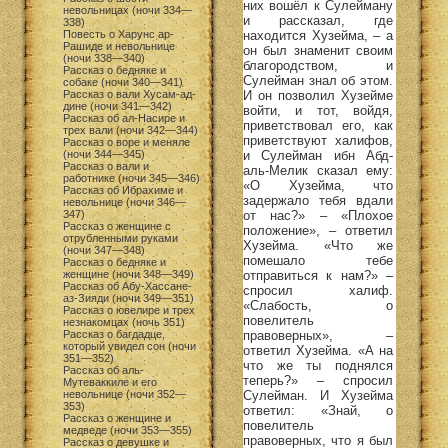
них вошёл к Сулейману
невольницах (ночи 334—
и рассказал, где
338)
находится Хузейма, – а
Повесть о Харунс ар-
Рашиде и невольнице
он был знаменит своим
(ночи 338—340)
благородством, и
Рассказ о бедняке и
Сулейман знал об этом.
собаке (ночи 340—341)
И он позволил Хузейме
Рассказ о вали Хусам-ад-
дине (ночи 341—342)
войти, и тот, войдя,
Рассказ об ал-Насире и
приветствовал его, как
трех вали (ночи 342—344)
приветствуют халифов,
Рассказ о воре и меняле
и Сулейман ибн Абд-
(ночи 344—345)
Рассказ о вали и
аль-Мелик сказал ему:
работнике (ночи 345—346)
«О Хузейма, что
Рассказ об Ибрахиме и
задержало тебя вдали
невольнице (ночи 346—
от нас?» – «Плохое
347)
Рассказ о женщине с
положение», – ответил
отрубленными руками
Хузейма. «Что же
(ночи 347—348)
помешало тебе
Рассказ о бедняке и
отправиться к нам?» –
женщине (ночи 348—349)
Рассказ об Абу-Хассане-
спросил халиф.
аз-Зияди (ночи 349—351)
«Слабость, о
Рассказ о ювелире и трех
повелитель
незнакомцах (ночь 351)
правоверных», –
Рассказ о багдадце,
который увидел сон (ночи
ответил Хузейма. «А на
351—352)
что же ты поднялся
Рассказ об аль-
теперь?» – спросил
Мутеваккиле и его
Сулейман. И Хузейма
невольнице (ночи 352—
353)
ответил: «Знай, о
Рассказ о женщине и
повелитель
медведе (ночи 353—355)
правоверных, что я был
Рассказ о девушке и