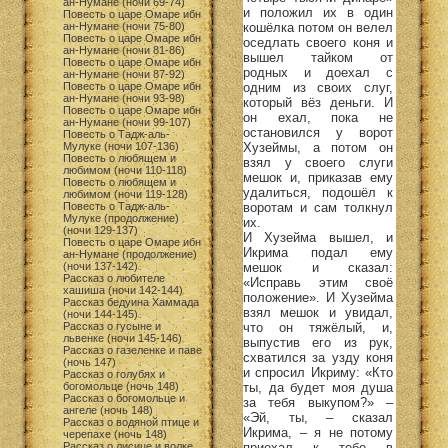
ан-Нумане (ночи 69-74)
и положил их в один
Повесть о царе Омаре ибн
кошёлка потом он велел
ан-Нумане (ночи 75-80)
Повесть о царе Омаре ибн
оседлать своего коня и
ан-Нумане (ночи 81-86)
вышел тайком от
Повесть о царе Омаре ибн
родных и доехал с
ан-Нумане (ночи 87-92)
одним из своих слуг,
Повесть о царе Омаре ибн
ан-Нумане (ночи 93-98)
который вёз деньги. И
Повесть о царе Омаре ибн
он ехал, пока не
ан-Нумане (ночи 99-107)
остановился у ворот
Повесть о Тадж-аль-
Хузеймы, а потом он
Мулуке (ночи 107-136)
Повесть о любящем и
взял у своего слуги
любимом (ночи 110-118)
мешок и, приказав ему
Повесть о любящем и
удалиться, подошёл к
любимом (ночи 119-128)
воротам и сам толкнул
Повесть о Тадж-аль-
Мулуке (продолжение)
их.
(ночи 129-137)
И Хузейма вышел, и
Повесть о царе Омаре ибн
Икрима подал ему
ан-Нумане (продолжение)
мешок и сказал:
(ночи 137-142)
Рассказ о любителе
«Исправь этим своё
хашиша (ночи 142-144)
положение». И Хузейма
Рассказ бедуина Хаммада
взял мешок и увидал,
(ночи 144-145)
что он тяжёлый, и,
Рассказ о гусыне и
львенке (ночи 145-146)
выпустив его из рук,
Рассказ о газеленке и паве
схватился за узду коня
(ночь 147)
и спросил Икриму: «Кто
Рассказ о голубях и
ты, да будет моя душа
богомольце (ночь 148)
Рассказ о богомольце и
за тебя выкупом?» –
ангеле (ночь 148)
«Эй, ты, – сказал
Рассказ о водяной птице и
Икрима, – я не потому
черепахе (ночь 148)
приехал к тебе в
Рассказ о лисице и волке