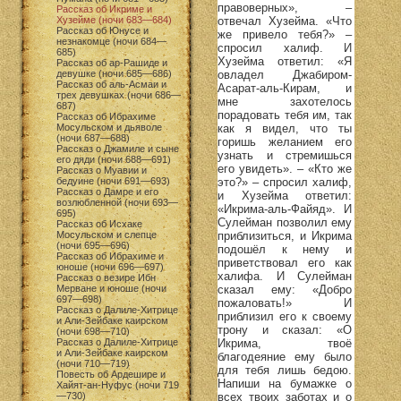
правоверных», –
Рассказ об Икриме и
отвечал Хузейма. «Что
Хузейме (ночи 683—684)
Рассказ об Юнусе и
же привело тебя?» –
незнакомце (ночи 684—
спросил халиф. И
685)
Хузейма ответил: «Я
Рассказ об ар-Рашиде и
овладел Джабиром-
девушке (ночи 685—686)
Рассказ об аль-Асмаи и
Асарат-аль-Кирам, и
трех девушках (ночи 686—
мне захотелось
687)
порадовать тебя им, так
Рассказ об Ибрахиме
как я видел, что ты
Мосульском и дьяволе
(ночи 687—688)
горишь желанием его
Рассказ о Джамиле и сыне
узнать и стремишься
его дяди (ночи 688—691)
его увидеть». – «Кто же
Рассказ о Муавии и
это?» – спросил халиф,
бедуине (ночи 691—693)
Рассказ о Дамре и его
и Хузейма ответил:
возлюбленной (ночи 693—
«Икрима-аль-Файяд». И
695)
Сулейман позволил ему
Рассказ об Исхаке
приблизиться, и Икрима
Мосульском и слепце
(ночи 695—696)
подошёл к нему и
Рассказ об Ибрахиме и
приветствовал его как
юноше (ночи 696—697)
халифа. И Сулейман
Рассказ о везире Ибн
сказал ему: «Добро
Мерване и юноше (ночи
697—698)
пожаловать!» И
Рассказ о Далиле-Хитрице
приблизил его к своему
и Али-Зейбаке каирском
трону и сказал: «О
(ночи 698—710)
Икрима, твоё
Рассказ о Далиле-Хитрице
и Али-Зейбаке каирском
благодеяние ему было
(ночи 710—719)
для тебя лишь бедою.
Повесть об Ардешире и
Напиши на бумажке о
Хайят-ан-Нуфус (ночи 719
всех твоих заботах и о
—730)