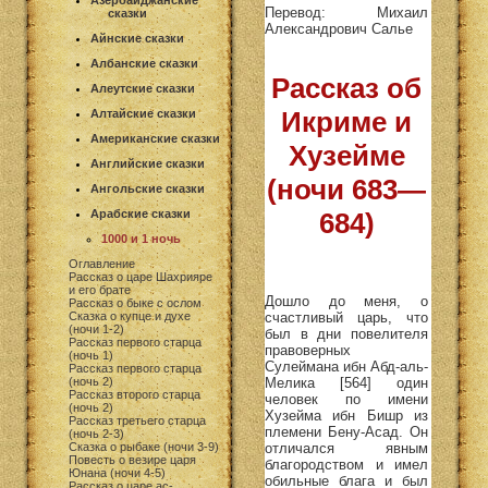
Азербайджанские
Перевод: Михаил
сказки
Александрович Салье
Айнские сказки
Албанские сказки
Рассказ об
Алеутские сказки
Икриме и
Алтайские сказки
Американские сказки
Хузейме
Английские сказки
(ночи 683—
Ангольские сказки
Арабские сказки
684)
1000 и 1 ночь
Оглавление
Рассказ о царе Шахрияре
и его брате
Дошло до меня, о
Рассказ о быке с ослом
счастливый царь, что
Сказка о купце и духе
(ночи 1-2)
был в дни повелителя
Рассказ первого старца
правоверных
(ночь 1)
Сулеймана ибн Абд-аль-
Рассказ первого старца
Мелика [564] один
(ночь 2)
Рассказ второго старца
человек по имени
(ночь 2)
Хузейма ибн Бишр из
Рассказ третьего старца
племени Бену-Асад. Он
(ночь 2-3)
отличался явным
Сказка о рыбаке (ночи 3-9)
Повесть о везире царя
благородством и имел
Юнана (ночи 4-5)
обильные блага и был
Рассказ о царе ас-