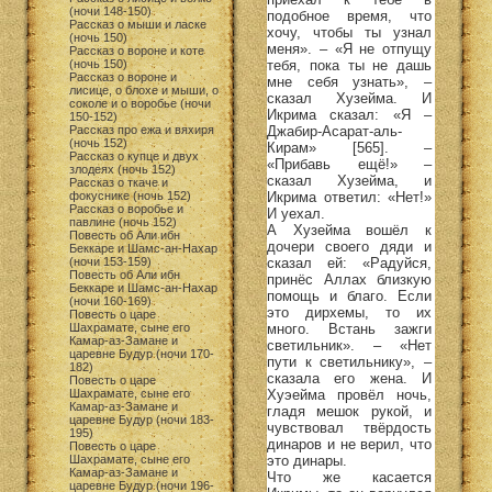
(ночи 148-150)
подобное время, что
Рассказ о мыши и ласке
хочу, чтобы ты узнал
(ночь 150)
меня». – «Я не отпущу
Рассказ о вороне и коте
тебя, пока ты не дашь
(ночь 150)
Рассказ о вороне и
мне себя узнать», –
лисице, о блохе и мыши, о
сказал Хузейма. И
соколе и о воробье (ночи
Икрима сказал: «Я –
150-152)
Джабир-Асарат-аль-
Рассказ про ежа и вяхиря
(ночь 152)
Кирам» [565]. –
Рассказ о купце и двух
«Прибавь ещё!» –
злодеях (ночь 152)
сказал Хузейма, и
Рассказ о ткаче и
Икрима ответил: «Нет!»
фокуснике (ночь 152)
Рассказ о воробье и
И уехал.
павлине (ночь 152)
А Хузейма вошёл к
Повесть об Али ибн
дочери своего дяди и
Беккаре и Шамс-ан-Нахар
сказал ей: «Радуйся,
(ночи 153-159)
Повесть об Али ибн
принёс Аллах близкую
Беккаре и Шамс-ан-Нахар
помощь и благо. Если
(ночи 160-169)
это дирхемы, то их
Повесть о царе
много. Встань зажги
Шахрамате, сыне его
Камар-аз-Замане и
светильник». – «Нет
царевне Будур (ночи 170-
пути к светильнику», –
182)
сказала его жена. И
Повесть о царе
Хуэейма провёл ночь,
Шахрамате, сыне его
Камар-аз-Замане и
гладя мешок рукой, и
царевне Будур (ночи 183-
чувствовал твёрдость
195)
динаров и не верил, что
Повесть о царе
это динары.
Шахрамате, сыне его
Камар-аз-Замане и
Что же касается
царевне Будур (ночи 196-