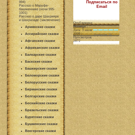
Подписаться по
994)
Рассказ о Маруфе-
Email
башмачнике (ночи 995-
1001)
Рассказ о даре Шахрияре
и Шахразаде (заключение)
Опубликовал:
Iliamego
|
Армянские сказки
Дата: 3 июля
2009 |
Ассирийские сказки
(голосов: 0)
Просмотров:
Афганские сказки
2872
Африканские сказки
Балкарские сказки
Баскские сказки
Башкирские сказки
Беломорские сказки
Белорусские сказки
Бирманские сказки
Болгарские сказки
Боснийские сказки
Бразильские сказки
Бурятские сказки
Бушменские сказки
Венгерские сказки