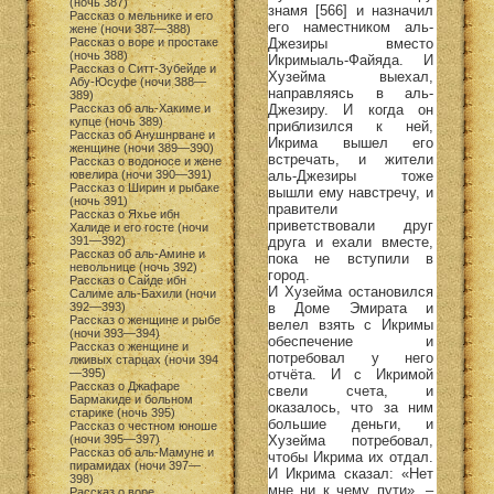
(ночь 387)
знамя [566] и назначил
Рассказ о мельнике и его
его наместником аль-
жене (ночи 387—388)
Джезиры вместо
Рассказ о воре и простаке
(ночь 388)
Икримыаль-Файяда. И
Рассказ о Ситт-Зубейде и
Хузейма выехал,
Абу-Юсуфе (ночи 388—
направляясь в аль-
389)
Джезиру. И когда он
Рассказ об аль-Хакиме и
купце (ночь 389)
приблизился к ней,
Рассказ об Анушнрване и
Икрима вышел его
женщине (ночи 389—390)
встречать, и жители
Рассказ о водоносе и жене
аль-Джезиры тоже
ювелира (ночи 390—391)
Рассказ о Ширин и рыбаке
вышли ему навстречу, и
(ночь 391)
правители
Рассказ о Яхье ибн
приветствовали друг
Халиде и его госте (ночи
друга и ехали вместе,
391—392)
Рассказ об аль-Амине и
пока не вступили в
невольнице (ночь 392)
город.
Рассказ о Сайде ибн
И Хузейма остановился
Салиме аль-Бахили (ночи
в Доме Эмирата и
392—393)
Рассказ о женщине и рыбе
велел взять с Икримы
(ночи 393—394)
обеспечение и
Рассказ о женщине и
потребовал у него
лживых старцах (ночи 394
отчёта. И с Икримой
—395)
Рассказ о Джафаре
свели счета, и
Бармакиде и больном
оказалось, что за ним
старике (ночь 395)
большие деньги, и
Рассказ о честном юноше
Хузейма потребовал,
(ночи 395—397)
Рассказ об аль-Мамуне и
чтобы Икрима их отдал.
пирамидах (ночи 397—
И Икрима сказал: «Нет
398)
мне ни к чему пути». –
Рассказ о воре,