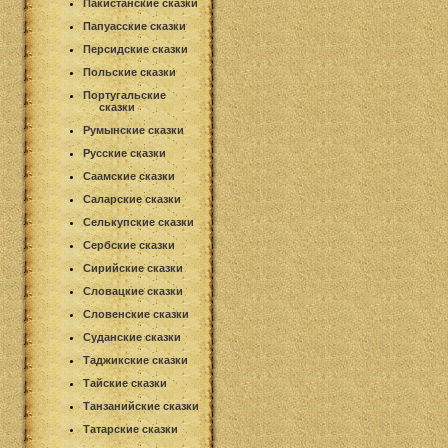
Пакистанские сказки
Папуасские сказки
Персидские сказки
Польские сказки
Португальские
сказки
Румынские сказки
Русские сказки
Саамские сказки
Саларские сказки
Селькупские сказки
Сербские сказки
Сирийские сказки
Словацкие сказки
Словенские сказки
Суданские сказки
Таджикские сказки
Тайские сказки
Танзанийские сказки
Татарские сказки