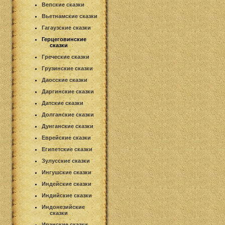
Вепские сказки
Вьетнамские сказки
Гагаузские сказки
Герцеговинские
сказки
Греческие сказки
Грузинские сказки
Даосские сказки
Даргинские сказки
Датские сказки
Долганские сказки
Дунганские сказки
Еврейские сказки
Египетские сказки
Зулусские сказки
Ингушские сказки
Индейские сказки
Индийские сказки
Индонезийские
сказки
Иранские сказки