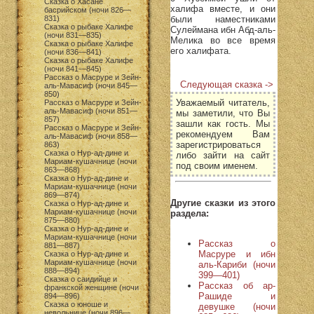
Сказка о Хасане
халифа вместе, и они
басрийском (ночи 826—
были наместниками
831)
Сказка о рыбаке Халифе
Сулеймана ибн Абд-аль-
(ночи 831—835)
Мелика во все время
Сказка о рыбаке Халифе
его халифата.
(ночи 836—841)
Сказка о рыбаке Халифе
(ночи 841—845)
Рассказ о Масруре и Зейн-
Следующая сказка ->
аль-Мавасиф (ночи 845—
850)
Уважаемый читатель,
Рассказ о Масруре и Зейн-
аль-Мавасиф (ночи 851—
мы заметили, что Вы
857)
зашли как гость. Мы
Рассказ о Масруре и Зейн-
рекомендуем Вам
аль-Мавасиф (ночи 858—
зарегистрироваться
863)
Сказка о Нур-ад-дине и
либо зайти на сайт
Мариам-кушачнице (ночи
под своим именем.
863—868)
Сказка о Нур-ад-дине и
Мариам-кушачнице (ночи
869—874)
Другие сказки из этого
Сказка о Нур-ад-дине и
Мариам-кушачнице (ночи
раздела:
875—880)
Сказка о Нур-ад-дине и
Мариам-кушачнице (ночи
Рассказ о
881—887)
Масруре и ибн
Сказка о Нур-ад-дине и
Мариам-кушачнице (ночи
аль-Кариби (ночи
888—894)
399—401)
Сказка о саидийце и
Рассказ об ар-
франкской женщине (ночи
Рашиде и
894—896)
Сказка о юноше и
девушке (ночи
невольнице (ночи 896—