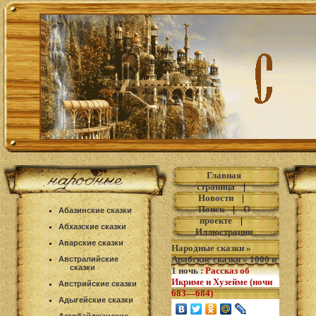
Главная
страница
|
Новости
|
Поиск
|
О
Абазинские сказки
проекте
|
Абхазские сказки
Иллюстрации
Аварские сказки
Народные сказки
»
Арабские сказки
»
1000 и
Австралийские
сказки
1 ночь
:
Рассказ об
Икриме и Хузейме (ночи
Австрийские сказки
683—684)
Адыгейские сказки