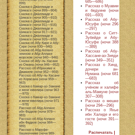
685—686)
899)
Рассказ о Муавии
Сказка о Джаллиаде и
и бедуине (ночи
Шимасе (ночи 899—904)
Сказка о Джаллиаде и
691—693)
Шимасе (ночи 905—910)
Рассказ об Абу-
Сказка о Джаллиаде и
Юсуфе (ночи 296
Шимасе (ночи 911—916)
—297)
Сказка о Джаллиаде и
Шимасе (ночи 917—921)
Рассказ о Ситт-
Сказка о Джаллиаде и
Зубейде и Абу-
Шимасе (ночи 926—930)
Юсуфе (ночи 388
Сказка об Абу-Кире и Абу-
—389)
Сире (ночи 930—940)
Сказка об Абд-Аллахе
Рассказ об Абу-
земном и Абд-Аллахе
Хассане-аз-Зияди
морском (ночи 940—946)
(ночи 349—351)
Сказка об Абу-ль-Хасане
Рассказ о Хинд,
из Омана (ночи 946—952)
Рассказ об Ибрахиме и
дочери ан-
Джамиле (ночи 952—959)
Нумана (ночи 681
Рассказ об Абу-ль-Хасане
—683)
из Хорасана (ночи 959—
Рассказ об
963)
Сказка о Камар-аз-Замане
учёном и халифе
и жене ювелира (ночи 963
аль-Мамуне (ночи
—970)
307—308)
Сказка о Камар-аз-Замане
Рассказ о мешке
и жене ювелира (ночи 971
—978)
(ночи 294—296)
Рассказ об Абд-Аллахе
Рассказ о Яхье
ибн Фадиле (ночи 978—
ибн Халиде и его
983)
госте (ночи 391—
Рассказ об Абд-Аллахе
ибн Фадиле (ночи 984—
392)
989)
Рассказ о Маруфе-
Распечатать
|
башмачнике (ночи 989-