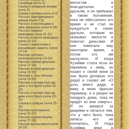
милостив и
Синдбаде (ночь 5)
благодетелен к
Сказка о коварном везире
(ночь 5)
друзьям, и он пребывал
Сказка о рыбаке (ночь 6-7)
в таком положении,
Рассказ заколдованного
пока не обессилило его
юноши (ночи 7-9)
время и не стал он
Рассказ о носильщике и
трех девушках (ночи 9-19)
нуждаться в своих
Рассказ первого
друзьях, которым он
календера (ночи 11-12)
оказывал милости и
Рассказ второго календера
помогал деньгами. И
(ночи 12-14)
Сказка о завистнике и
они помогали ему
внушившем зависть (ночи
некоторое время, а
13-14)
потом это им
Рассказ третьего
наскучило. И когда
календера (ночи 14-16)
Рассказ первой девушки
Хузейме стала ясна их
(ночи 17-18)
перемена к нему, он
Рассказ второй девушки
пошёл к своей жене (а
(ночи 18-19)
она была дочерью его
Рассказ о трех яблоках
(ночи 19-20)
дяди) и сказал ей: «О
Рассказ о везире Нур-ад-
дочь моего дяди, я
дине и его брате (ночи 20-
вижу в моих братьях
22)
перемену, и я решил не
Рассказ о везире Нур-ад-
дине и его брате (ночи 23-
покидать дома, пока не
24)
придёт ко мне смерть».
Сказка о горбуне (ночи 25-
И он заперся за
34)
дверями и питался тем,
Рассказ христианина
(ночи 25-27)
что у него было, пока
Рассказ надсмотрщика
запасы его не
(ночи 27-28)
кончились, И тогда
Рассказ врача-еврея (ночи
Хузейма впал в
28-29)