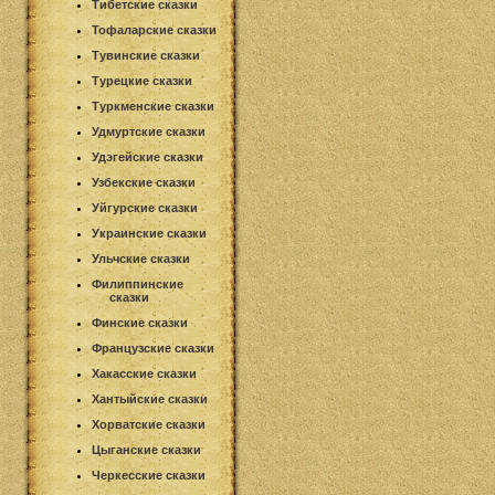
Тибетские сказки
Тофаларские сказки
Тувинские сказки
Турецкие сказки
Туркменские сказки
Удмуртские сказки
Удэгейские сказки
Узбекские сказки
Уйгурские сказки
Украинские сказки
Ульчские сказки
Филиппинские
сказки
Финские сказки
Французские сказки
Хакасские сказки
Хантыйские сказки
Хорватские сказки
Цыганские сказки
Черкесские сказки