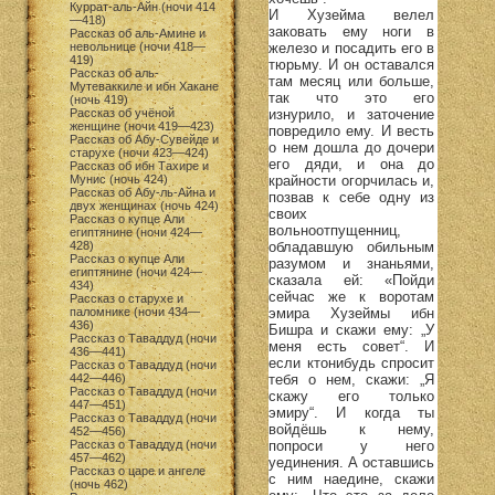
Куррат-аль-Айн (ночи 414
И Хузейма велел
—418)
заковать ему ноги в
Рассказ об аль-Амине и
железо и посадить его в
невольнице (ночи 418—
419)
тюрьму. И он оставался
Рассказ об аль-
там месяц или больше,
Мутеваккиле и ибн Хакане
так что это его
(ночь 419)
изнурило, и заточение
Рассказ об учёной
женщине (ночи 419—423)
повредило ему. И весть
Рассказ об Абу-Сувейде и
о нем дошла до дочери
старухе (ночи 423—424)
его дяди, и она до
Рассказ об ибн Тахире и
крайности огорчилась и,
Мунис (ночь 424)
Рассказ об Абу-ль-Айна и
позвав к себе одну из
двух женщинах (ночь 424)
своих
Рассказ о купце Али
вольноотпущенниц,
египтянине (ночи 424—
обладавшую обильным
428)
Рассказ о купце Али
разумом и знаньями,
египтянине (ночи 424—
сказала ей: «Пойди
434)
сейчас же к воротам
Рассказ о старухе и
эмира Хузеймы ибн
паломнике (ночи 434—
436)
Бишра и скажи ему: „У
Рассказ о Таваддуд (ночи
меня есть совет“. И
436—441)
если ктонибудь спросит
Рассказ о Таваддуд (ночи
тебя о нем, скажи: „Я
442—446)
Рассказ о Таваддуд (ночи
скажу его только
447—451)
эмиру“. И когда ты
Рассказ о Таваддуд (ночи
войдёшь к нему,
452—456)
попроси у него
Рассказ о Таваддуд (ночи
457—462)
уединения. А оставшись
Рассказ о царе и ангеле
с ним наедине, скажи
(ночь 462)