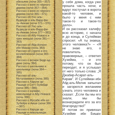
у себя дома, когда уже
обезьяне (ночи 355—357)
Рассказ о коне из чёрного
прошла часть ночи, и
дерева (ночи 357—364)
вдруг постучал в ворота
Рассказ о коне из чёрного
какой-то человек, и
дерева (ночи 365—371)
было у меня с ним
Рассказ об Унс-аль-
Вуджуде и аль-Вард-фи-
такое-то и такое-то
ль-Акмам (ночи 371—376)
дело».
Рассказ об Унс-аль-
И он рассказал халифу
Вуджуде и аль-Вард-фи-
всю историю, с начала
ль-Акмам (ночи 377—381)
Рассказ об Абу-Новасе и
и до конца, и Сулейман
трех юношах (ночи 381—
спросил: «А ты знаешь
383)
этого человека?» – «Я
Рассказ об Абд-Аллахе
не знаю его, о
ибн Мамар (ночь 383)
Рассказ об узрите и его
повелитель
возлюбленной (ночи 383—
правоверных, – ответил
384)
Хузейма, – и это
Рассказ о везире Бедр-ад-
потому, что он был
дине (ночь 384)
Рассказ о школьнике и
переодет, и я услышал
школьнице (ночи 384—
от него только слова: „Я
385)
Джабир-Асарат-аль-
Рассказ об аль-
Кирам“. И Сулейман ибн
Муталаммисе (ночь 385)
Рассказ о Харуне ар-
Абд-аль-Мелик запылал
Рашиде и Ситт-Зубейде
и загорелся желанием
(ночи 385—386)
узнать этого человека и
Рассказ о халифе,
сказал: „Если бы мы его
невольнице и Абу-Новасе
(ночь 386)
знали, мы бы
Рассказ о Мусабе ибн аз-
вознаградили его за его
Зубейре и Аише (ночи 386
благородство!“
—387)
И потом он привязал
Рассказ о Харуде ар-
Рашиде и невольницах
Хузейме ибн Бишру