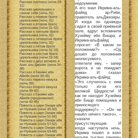
Рассказ портного (ночи 29-
недоумение.
31)
А его знал Икрима-аль-
Рассказ цирюльника о
файяд ар-Риби,
самом себе (ночь 31)
правитель альДжезиры.
Рассказ о первом брате
цирюльника (ночь 31)
И когда он однажды
Рассказ о втором брате
сидел в своей приёмной
цирюльника (ночи 31-32)
зале, вдруг вспомнили
Рассказ о третьем брате
Хузейму ибн Вишра, и
цирюльника (ночь 32)
Рассказ о четвертом брате
Икрима-альфайяд
цирюльника (ночь 32)
спросил: «В каком он
Рассказ о пятом брате
положении?» – «Од
цирюльника (ночи 32-33)
дошёл до положения
Рассказ о шестом брате
цирюльника (ночи 33-34)
неописуемого, –
Рассказ о двух везирях и
ответили ему, – запер
Анис аль-Джалис (ночи 34-
ворота и не покидает
38)
дома». И сказал
Рассказ о Ганиме ибн
Айюбе (ночи 39-45)
Икрима-аль-файяд:
Рассказ первого евнуха
«Это случилось с ним
(ночь 39)
только из-за его
Рассказ второго евнуха
великой Щедрости! И
(ночи 39-40)
Рассказ о Ганиме ибн
как не находит Хузейма
Айюбе (продолжение)
ибн Бишр помощника и
(ночи 40-45)
приносящего
Повесть о царе Омаре ибн
поддержку!» – «Он не
ан-Нумане (ночи 45-50)
Повесть о царе Омаре ибн
нашёл ничего такого», –
ан-Нумане (ночи 51-56)
сказали
Повесть о царе Омаре ибн
присутствующие. И
ан-Нумане (ночи 57-62)
когда наступила ночь,
Повесть о царе Омаре ибн
ан-Нумане (ночи 63-68)
Икрима пошёл и взял
Повесть о царе Омаре ибн
четыре тысячи динаре»