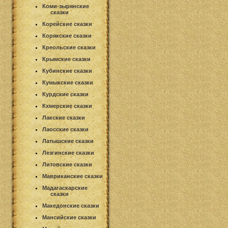
Коми-зырянские
сказки
Корейские сказки
Корякские сказки
Креольские сказки
Крымские сказки
Кубинские сказки
Кумыкские сказки
Курдские сказки
Кхмерские сказки
Лакские сказки
Лаосские сказки
Латышские сказки
Лезгинские сказки
Литовские сказки
Мавриканские сказки
Мадагаскарские
сказки
Македонские сказки
Мансийские сказки