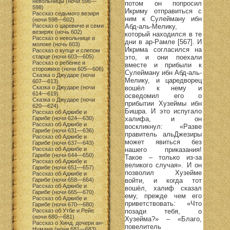
невольницы (ночи 596—
потом он попросил
598)
Икриму отправиться с
Рассказ седьмого везиря
ним к Сулейману ибн
(ночи 598—602)
Абд-аль-Мелику,
Рассказ о царевиче и семи
везирях (ночь 602)
который находился в те
Рассказ о невольнице и
дни в ар-Рамле [567]. И
молоке (ночь 603)
Икрима согласился на
Рассказ о купце и слепом
это, и они поехали
старце (ночи 603—605)
Рассказ о ребёнке и
вместе и прибыли к
сторожихе (ночи 605—606)
Сулейману ибн Абд-аль-
Сказка о Джударе (ночи
Мелику, и царедворец
607—613)
вошёл к нему и
Сказка о Джударе (ночи
614—619)
осведомил его о
Сказка о Джударе (ночи
прибытии Хузеймы ибн
620—624)
Бишра. И это испугало
Рассказ об Аджибе и
халифа, и он
Гарибе (ночи 624—630)
Рассказ об Аджибе и
воскликнул: «Разве
Гарибе (ночи 631—636)
правитель альДжезиры
Рассказ об Аджибе и
может явиться без
Гарибе (ночи 637—643)
нашего приказания!
Рассказ об Аджибе и
Гарибе (ночи 644—650)
Такое – только из-за
Рассказ об Аджибе и
великого случая». И он
Гарибе (ночи 651—657)
позволил Хузейме
Рассказ об Аджибе и
войти, и когда тот
Гарибе (ночи 658—664)
Рассказ об Аджибе и
вошёл, халиф сказал
Гарибе (ночи 665—670)
ему, прежде чем его
Рассказ об Аджибе и
приветствовать: «Что
Гарибе (ночи 670—680)
позади тебя, о
Рассказ об Утбе и Рейе
(ночи 680—681)
Хузейма?» – «Благо,
Рассказ о Хинд, дочери ан-
повелитель
Нумана (ночи 681—683)