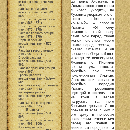
до дома Хузеймы, и
путешествии (ночи 559—
Икрима простился с ним
563)
Рассказ о седьмом
я хотел уходить, но
путешествии (ночи 563—
Хузейма удержал его от
566)
этого. «Чего ты
Повесть о медном городе
хочешь?» – спросил
(ночи 566—571)
Повесть о медном городе
Икрима. «Я хочу
(ночи 572—578)
изменить твой вид:
Рассказ первого везиря
стыд мой перед твоей
(ночи 578—579)
женой сильнее моего
Первый рассказ
невольницы (ночи 579—
стыда перед тобою», –
580)
сказал Хузейма. И он
Рассказ второго везиря
велел освободить баню,
(ночи 580—581)
и когда её освободили,
Второй рассказ
невольницы (ночи 581—
Хузейма с Икримой
582)
вошли туда вместе,
Рассказ третьего везиря
Хузейма сам стал
(ночь 582)
прислуживать Икриме.
Третий рассказ
невольницы (ночи 582—
И затем они вышли, и
584)
Хузейма наградил
Рассказ четвёртого везиря
Икриму роскошной
(ночи 584—586)
одеждой и посадил его
Четвёртый рассказ
невольницы (ночи 586—
на коня и велел
587)
нагрузить на него
Рассказ пятого везиря
большие деньги» И он
(ночи 587—591)
поехал вместе с ним к
Пятый рассказ
невольницы (ночи 591—
его дому и попросил
593)
позволения извиниться
Рассказ шестого везиря
перед его женой и
(ночи 593—596)
извинился перед нею, а
Шестой рассказ