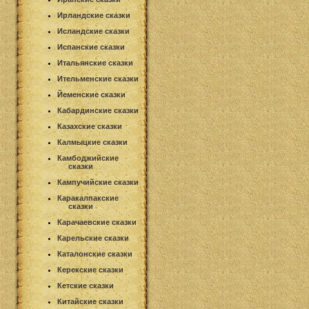
Ирландские сказки
Исландские сказки
Испанские сказки
Итальянские сказки
Ительменские сказки
Йеменские сказки
Кабардинские сказки
Казахские сказки
Калмыцкие сказки
Камбоджийские
сказки
Кампучийские сказки
Каракалпакские
сказки
Карачаевские сказки
Карельские сказки
Каталонские сказки
Керекские сказки
Кетские сказки
Китайские сказки