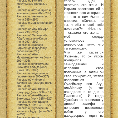
тебе?» – «Да», –
Рассказ об Исхаке
Мосульском (ночи 279—
ответила его жена. И
282)
Икрима рассказал ей в
Рассказ о чистильщике и
точности всю историю и
женщине (ночи 282—285)
то, что с ним было, и
Рассказ о лже-халифе
(ночи 285—294)
спросил: «Хочешь ли
Рассказ о мешке (ночи 294
ты, чтобы я ещё тебе
—296)
поклялся?» – «Нет, нет,
Рассказ об Абу-Юсуфе
– сказала его жена, –
(ночи 296—297)
Рассказ об Халиде ибн
моё сердце
Абд-Аллахе аль-Касри
успокоилось и
(ночи 297—299)
доверилось тому, что
Рассказ о Джафаре
ты говоришь».
Бармакиде и продавце
бобов (ночь 299)
Что же касается
Рассказ об Абу-
Хузеймы, то он утром
Мухаммеде-лентяе (ночи
помирился с
299—305)
заимодавцами и
Рассказ о великодушии
Яхьи ибн Халида [342]
исправил своё
(ночи 305—306)
положение, а затем он
Рассказ о подделанном
стал собираться, желая
письме (ночи 306—307)
направиться к
Рассказ об учёном и
халифе аль-Мамуне (ночи
Сулейману ибн Абд-
307—308)
альМелику (а тот
Рассказ об Али-Шаре и
находился в те дни в
Зумурруд (ночи 308—314)
Палестине). И когда
Рассказ об Али-Шаре и
Зумурруд (ночи 315—320)
Хузейма остановился у
Рассказ об Али-Шаре и
дверей халифа и
Зумурруд (ночи 321—327)
попросил позволения
Рассказ о Джубейре ибн
войти у его
Умейре и Будур (ночи 327
—334)
царедворцев, один из
Рассказ о шести