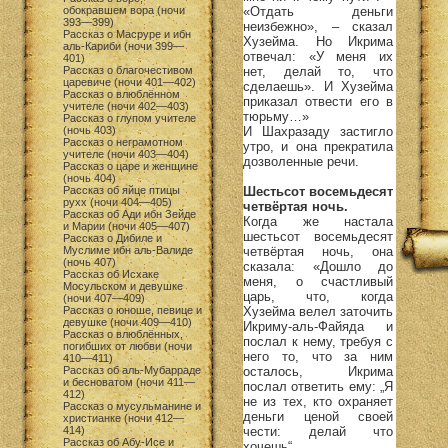
«Отдать деньги
обокравшем вора (ночи
393—399)
неизбежно», – сказал
Рассказ о Масруре и ибн
Хузейма. Но Икрима
аль-Кариби (ночи 399—
отвечал: «У меня их
401)
нет, делай то, что
Рассказ о благочестивом
царевиче (ночи 401—402)
сделаешь». И Хузейма
Рассказ о влюблённом
приказал отвести его в
учителе (ночи 402—403)
тюрьму…»
Рассказ о глупом учителе
И Шахразаду застигло
(ночь 403)
Рассказ о неграмотном
утро, и она прекратила
учителе (ночи 403—404)
дозволенные речи.
Рассказ о царе и женщине
(ночь 404)
Шестьсот восемьдесят
Рассказ об яйце птицы
рухх (ночи 404—405)
четвёртая ночь.
Рассказ об Ади ибн Зейде
Когда же настала
и Марии (ночи 405—407)
шестьсот восемьдесят
Рассказ о Дибиле и
четвёртая ночь, она
Муслиме ибн аль-Валиде
(ночь 407)
сказала: «Дошло до
Рассказ об Исхаке
меня, о счастливый
Мосульском и девушке
царь, что, когда
(ночи 407—409)
Хузейма велел заточить
Рассказ о юноше, певице и
девушке (ночи 409—410)
Икриму-аль-Файяда и
Рассказ о влюблённых,
послал к нему, требуя с
погибших от любви (ночи
него то, что за ним
410—411)
осталось, Икрима
Рассказ об аль-Мубарраде
и бесноватом (ночи 411—
послал ответить ему: „Я
412)
не из тех, кто охраняет
Рассказ о мусульманине и
деньги ценой своей
христианке (ночи 412—
чести: делай что
414)
Рассказ об Абу-Исе и
хочешь“.