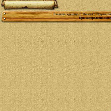
Главная страница
|
Письмо
|
Карта сай
При копировании мате