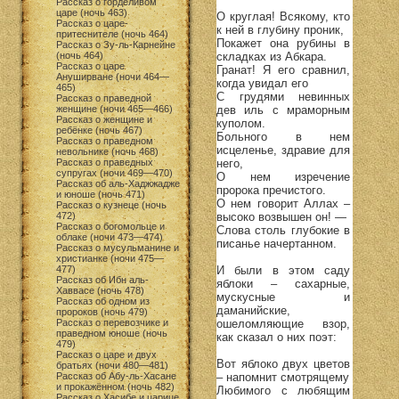
Рассказ о горделивом
царе (ночь 463)
О круглая! Всякому, кто
Рассказ о царе-
к ней в глубину проник,
притеснителе (ночь 464)
Покажет она рубины в
Рассказ о Зу-ль-Карнейне
складках из Абкара.
(ночь 464)
Рассказ о царе
Гранат! Я его сравнил,
Ануширване (ночи 464—
когда увидал его
465)
С грудями невинных
Рассказ о праведной
дев иль с мраморным
женщине (ночи 465—466)
Рассказ о женщине и
куполом.
ребёнке (ночь 467)
Больного в нем
Рассказ о праведном
исцеленье, здравие для
невольнике (ночь 468)
него,
Рассказ о праведных
супругах (ночи 469—470)
О нем изречение
Рассказ об аль-Хаджжадже
пророка пречистого.
и юноше (ночь 471)
О нем говорит Аллах –
Рассказ о кузнеце (ночь
высоко возвышен он! —
472)
Рассказ о богомольце и
Слова столь глубокие в
облаке (ночи 473—474)
писанье начертанном.
Рассказ о мусульманине и
христианке (ночи 475—
И были в этом саду
477)
Рассказ об Ибн аль-
яблоки – сахарные,
Хаввасе (ночь 478)
мускусные и
Рассказ об одном из
даманийские,
пророков (ночь 479)
ошеломляющие взор,
Рассказ о перевозчике и
праведном юноше (ночь
как сказал о них поэт:
479)
Рассказ о царе и двух
Вот яблоко двух цветов
братьях (ночи 480—481)
– напомнит смотрящему
Рассказ об Абу-ль-Хасане
и прокажённом (ночь 482)
Любимого с любящим
Рассказ о Хасибе и царице