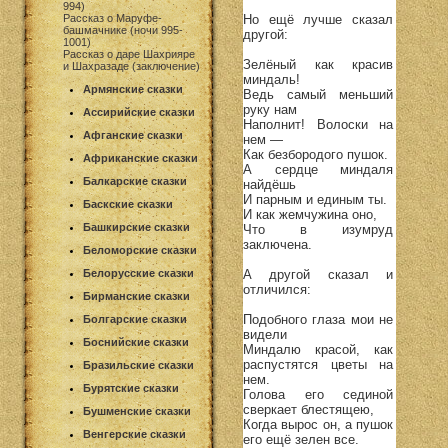
994)
Но ещё лучше сказал
Рассказ о Маруфе-
башмачнике (ночи 995-
другой:
1001)
Рассказ о даре Шахрияре
Зелёный как красив
и Шахразаде (заключение)
миндаль!
Армянские сказки
Ведь самый меньший
руку нам
Ассирийские сказки
Наполнит! Волоски на
Афганские сказки
нем —
Как безбородого пушок.
Африканские сказки
А сердце миндаля
Балкарские сказки
найдёшь
И парным и единым ты.
Баскские сказки
И как жемчужина оно,
Башкирские сказки
Что в изумруд
заключена.
Беломорские сказки
А другой сказал и
Белорусские сказки
отличился:
Бирманские сказки
Подобного глаза мои не
Болгарские сказки
видели
Боснийские сказки
Миндалю красой, как
распустятся цветы на
Бразильские сказки
нем.
Бурятские сказки
Голова его сединой
сверкает блестящею,
Бушменские сказки
Когда вырос он, а пушок
Венгерские сказки
его ещё зелен все.