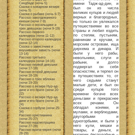
имени Тадж-ад-дин, и
Синдбаде (ночь 5)
Сказка о коварном везире
был он из числа
(ночь 5)
великих купцов и людей
Сказка о рыбаке (ночь 6-7)
верных и благородных,
Рассказ заколдованного
но только он увлекался
юноши (ночи 7-9)
Рассказ о носильщике и
путешествиями во все
трех девушках (ночи 9-19)
страны и любил ездить
Рассказ первого
по степям, пустыням,
календера (ночи 11-12)
равнинам и кручам, и
Рассказ второго календера
(ночи 12-14)
морским островам, ища
Сказка о завистнике и
дирхема и динара. И
внушившем зависть (ночи
были у него рабы,
13-14)
невольники, слуги и
Рассказ третьего
календера (ночи 14-16)
рабыни, и долго
Рассказ первой девушки
подвергал он себя
(ночи 17-18)
опасностям, и терпел он
Рассказ второй девушки
в путешествиях то, от
(ночи 18-19)
Рассказ о трех яблоках
чего седыми станут
(ночи 19-20)
малые дети, и был он
Рассказ о везире Нур-ад-
среди купцов того
дине и его брате (ночи 20-
времени богаче всех
22)
Рассказ о везире Нур-ад-
деньгами и прекраснее
дине и его брате (ночи 23-
всех речами. Он
24)
обладал конями, и
Сказка о горбуне (ночи 25-
мулами, и верблюдами,
34)
Рассказ христианина
двугорбыми и
(ночи 25-27)
одногорбыми, и были у
Рассказ надсмотрщика
него кули, мешки и
(ночи 27-28)
товары, и деньги, и
Рассказ врача-еврея (ночи
28-29)
материи бесподобные –