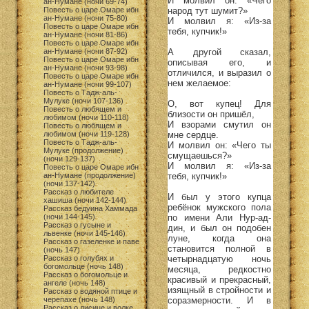
И молвил он: «Чего
ан-Нумане (ночи 69-74)
народ тут шумит?»
Повесть о царе Омаре ибн
ан-Нумане (ночи 75-80)
И молвил я: «Из-за
Повесть о царе Омаре ибн
тебя, купчик!»
ан-Нумане (ночи 81-86)
Повесть о царе Омаре ибн
А другой сказал,
ан-Нумане (ночи 87-92)
Повесть о царе Омаре ибн
описывая его, и
ан-Нумане (ночи 93-98)
отличился, и выразил о
Повесть о царе Омаре ибн
нем желаемое:
ан-Нумане (ночи 99-107)
Повесть о Тадж-аль-
Мулуке (ночи 107-136)
О, вот купец! Для
Повесть о любящем и
близости он пришёл,
любимом (ночи 110-118)
И взорами смутил он
Повесть о любящем и
мне сердце.
любимом (ночи 119-128)
Повесть о Тадж-аль-
И молвил он: «Чего ты
Мулуке (продолжение)
смущаешься?»
(ночи 129-137)
И молвил я: «Из-за
Повесть о царе Омаре ибн
тебя, купчик!»
ан-Нумане (продолжение)
(ночи 137-142)
Рассказ о любителе
И был у этого купца
хашиша (ночи 142-144)
ребёнок мужского пола
Рассказ бедуина Хаммада
по имени Али Нур-ад-
(ночи 144-145)
Рассказ о гусыне и
дин, и был он подобен
львенке (ночи 145-146)
луне, когда она
Рассказ о газеленке и паве
становится полной в
(ночь 147)
четырнадцатую ночь
Рассказ о голубях и
богомольце (ночь 148)
месяца, редкостно
Рассказ о богомольце и
красивый и прекрасный,
ангеле (ночь 148)
изящный в стройности и
Рассказ о водяной птице и
соразмерности. И в
черепахе (ночь 148)
Рассказ о лисице и волке