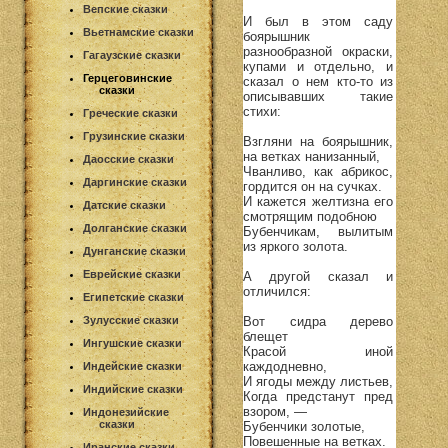
Вепские сказки
И был в этом саду
Вьетнамские сказки
боярышник
разнообразной окраски,
Гагаузские сказки
купами и отдельно, и
Герцеговинские
сказал о нем кто-то из
сказки
описывавших такие
стихи:
Греческие сказки
Грузинские сказки
Взгляни на боярышник,
на ветках нанизанный,
Даосские сказки
Чванливо, как абрикос,
Даргинские сказки
гордится он на сучках.
И кажется желтизна его
Датские сказки
смотрящим подобною
Долганские сказки
Бубенчикам, вылитым
из яркого золота.
Дунганские сказки
Еврейские сказки
А другой сказал и
отличился:
Египетские сказки
Вот сидра дерево
Зулусские сказки
блещет
Ингушские сказки
Красой иной
каждодневно,
Индейские сказки
И ягоды между листьев,
Индийские сказки
Когда предстанут пред
взором, —
Индонезийские
сказки
Бубенчики золотые,
Повешенные на ветках.
Иранские сказки