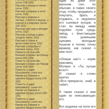
один из дней этот
(ночи 148-150)
мальчик сел, по
Рассказ о мыши и ласке
обычаю, в лавке своего
(ночь 150)
отца, чтобы продавать и
Рассказ о вороне и коте
(ночь 150)
покупать, брать и
Рассказ о вороне и
отдавать, и окружили
лисице, о блохе и мыши, о
его сыновья купцов, и
соколе и о воробье (ночи
стал он между ними
150-152)
Рассказ про ежа и вяхиря
подобен луне средь
(ночь 152)
звёзд, с блистающим
Рассказ о купце и двух
лбом, румяными
злодеях (ночь 152)
щеками, молодым
Рассказ о ткаче и
фокуснике (ночь 152)
пушком и телом, точно
Рассказ о воробье и
мрамор, как сказал о
павлине (ночь 152)
нем поэт:
Повесть об Али ибн
Беккаре и Шамс-ан-Нахар
(ночи 153-159)
«Опиши нас!» – изрёк
Повесть об Али ибн
красавец.
Беккаре и Шамс-ан-Нахар
Молвил я: «Ты лучше
(ночи 160-169)
всех!»
Повесть о царе
Шахрамате, сыне его
И сказал я слово
Камар-аз-Замане и
кратко:
царевне Будур (ночи 170-
«Все прекрасно, знай, в
182)
тебе!»
Повесть о царе
Шахрамате, сыне его
Камар-аз-Замане и
А также сказал о нем
царевне Будур (ночи 183-
один из описывающих
195)
его:
Повесть о царе
Шахрамате, сыне его
Камар-аз-Замане и
Вот родинка на поле его
царевне Будур (ночи 196-