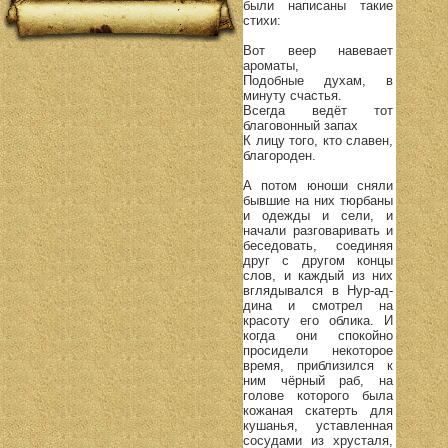
были написаны такие
стихи:
Вот веер навевает
ароматы,
Подобные духам, в
минуту счастья.
Всегда ведёт тот
благовонный запах
К лицу того, кто славен,
благороден.
А потом юноши сняли
бывшие на них тюрбаны
и одежды и сели, и
начали разговаривать и
беседовать, соединяя
друг с другом концы
слов, и каждый из них
вглядывался в Нур-ад-
дина и смотрел на
красоту его облика. И
когда они спокойно
просидели некоторое
время, приблизился к
ним чёрный раб, на
голове которого была
кожаная скатерть для
кушанья, уставленная
сосудами из хрусталя,