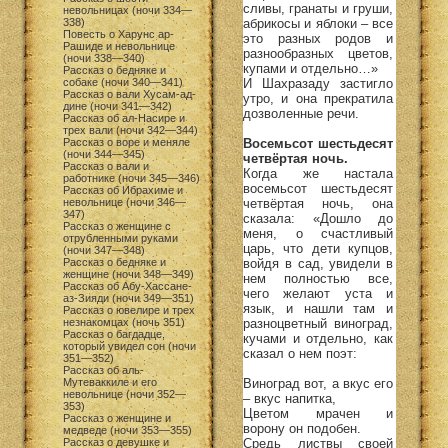
сливы, гранаты и груши,
невольницах (ночи 334—
абрикосы и яблоки – все
338)
Повесть о Харунс ар-
это разных родов и
Рашиде и невольнице
разнообразных цветов,
(ночи 338—340)
купами и отдельно…»
Рассказ о бедняке и
И Шахразаду застигло
собаке (ночи 340—341)
Рассказ о вали Хусам-ад-
утро, и она прекратила
дине (ночи 341—342)
дозволенные речи.
Рассказ об ал-Насире и
трех вали (ночи 342—344)
Восемьсот шестьдесят
Рассказ о воре и меняле
(ночи 344—345)
четвёртая ночь.
Рассказ о вали и
Когда же настала
работнике (ночи 345—346)
восемьсот шестьдесят
Рассказ об Ибрахиме и
четвёртая ночь, она
невольнице (ночи 346—
347)
сказала: «Дошло до
Рассказ о женщине с
меня, о счастливый
отрубленными руками
царь, что дети купцов,
(ночи 347—348)
войдя в сад, увидели в
Рассказ о бедняке и
женщине (ночи 348—349)
нем полностью все,
Рассказ об Абу-Хассане-
чего желают уста и
аз-Зияди (ночи 349—351)
язык, и нашли там и
Рассказ о ювелире и трех
разноцветный виноград,
незнакомцах (ночь 351)
Рассказ о багдадце,
кучами и отдельно, как
который увидел сон (ночи
сказал о нем поэт:
351—352)
Рассказ об аль-
Виноград вот, а вкус его
Мутеваккиле и его
невольнице (ночи 352—
– вкус напитка,
353)
Цветом мрачен и
Рассказ о женщине и
ворону он подобен.
медведе (ночи 353—355)
Средь листвы своей
Рассказ о девушке и