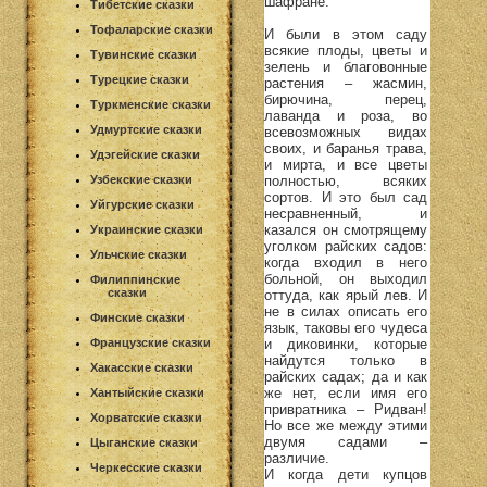
шафране.
Тибетские сказки
Тофаларские сказки
И были в этом саду
всякие плоды, цветы и
Тувинские сказки
зелень и благовонные
Турецкие сказки
растения – жасмин,
бирючина, перец,
Туркменские сказки
лаванда и роза, во
Удмуртские сказки
всевозможных видах
своих, и баранья трава,
Удэгейские сказки
и мирта, и все цветы
полностью, всяких
Узбекские сказки
сортов. И это был сад
Уйгурские сказки
несравненный, и
казался он смотрящему
Украинские сказки
уголком райских садов:
Ульчские сказки
когда входил в него
больной, он выходил
Филиппинские
сказки
оттуда, как ярый лев. И
не в силах описать его
Финские сказки
язык, таковы его чудеса
и диковинки, которые
Французские сказки
найдутся только в
Хакасские сказки
райских садах; да и как
же нет, если имя его
Хантыйские сказки
привратника – Ридван!
Хорватские сказки
Но все же между этими
двумя садами –
Цыганские сказки
различие.
Черкесские сказки
И когда дети купцов