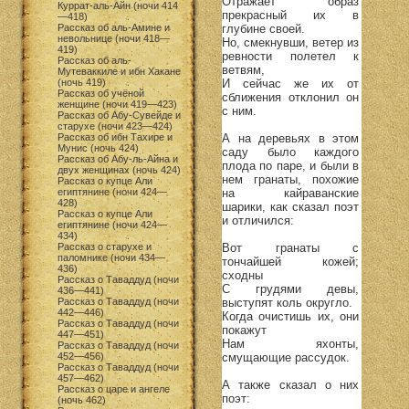
Отражает образ
Куррат-аль-Айн (ночи 414
прекрасный их в
—418)
глубине своей.
Рассказ об аль-Амине и
невольнице (ночи 418—
Но, смекнувши, ветер из
419)
ревности полетел к
Рассказ об аль-
ветвям,
Мутеваккиле и ибн Хакане
И сейчас же их от
(ночь 419)
Рассказ об учёной
сближения отклонил он
женщине (ночи 419—423)
с ним.
Рассказ об Абу-Сувейде и
старухе (ночи 423—424)
А на деревьях в этом
Рассказ об ибн Тахире и
Мунис (ночь 424)
саду было каждого
Рассказ об Абу-ль-Айна и
плода по паре, и были в
двух женщинах (ночь 424)
нем гранаты, похожие
Рассказ о купце Али
на кайраванские
египтянине (ночи 424—
428)
шарики, как сказал поэт
Рассказ о купце Али
и отличился:
египтянине (ночи 424—
434)
Вот гранаты с
Рассказ о старухе и
паломнике (ночи 434—
тончайшей кожей;
436)
сходны
Рассказ о Таваддуд (ночи
С грудями девы,
436—441)
выступят коль округло.
Рассказ о Таваддуд (ночи
442—446)
Когда очистишь их, они
Рассказ о Таваддуд (ночи
покажут
447—451)
Нам яхонты,
Рассказ о Таваддуд (ночи
смущающие рассудок.
452—456)
Рассказ о Таваддуд (ночи
457—462)
А также сказал о них
Рассказ о царе и ангеле
поэт:
(ночь 462)