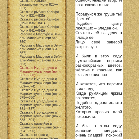
ошеломляющие взор. И
Сказка о Хасане
поэт сказал о них:
басрийском (ночи 826—
831)
Сказка о рыбаке Халифе
Порадуйся же груше ты!
(ночи 831—835)
Цвет её
Сказка о рыбаке Халифе
Подобен цвету
(ночи 836—841)
Сказка о рыбаке Халифе
любящих – бледен он.
(ночи 841—845)
Сочтёшь её за деву в
Рассказ о Масруре и Зейн-
плаще её,
аль-Мавасиф (ночи 845—
Лицо своё завесой
850)
Рассказ о Масруре и Зейн-
закрывшую.
аль-Мавасиф (ночи 851—
857)
И были в этом саду
Рассказ о Масруре и Зейн-
султанийские персики
аль-Мавасиф (ночи 858—
863)
разнообразных цветов,
Сказка о Нур-ад-дине и
жёлтые и красные, как
Мариам-кушачнице (ночи
сказал о них поэт:
863—868)
Сказка о Нур-ад-дине и
Мариам-кушачнице (ночи
И кажется, что персики
869—874)
в их саду,
Сказка о Нур-ад-дине и
Когда румянцем ярким
Мариам-кушачнице (ночи
покроются,
875—880)
Сказка о Нур-ад-дине и
Подобны ядрам золота
Мариам-кушачнице (ночи
жёлтого,
881—887)
Которых кровью алой
Сказка о Нур-ад-дине и
покрасили.
Мариам-кушачнице (ночи
888—894)
Сказка о саидийце и
И был в этом саду
франкской женщине (ночи
зелёный миндаль,
894—896)
очень сладкий, похожий
Сказка о юноше и
невольнице (ночи 896—