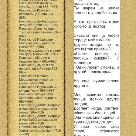
высыпают их,
Рассказ об Икриме и
Хузейме (ночи 683—684)
Ты шарам из шелка
Рассказ об Юнусе и
зеленого уподобишь их.
незнакомце (ночи 684—
685)
А как прекрасны стихи
Рассказ об ар-Рашиде и
девушке (ночи 685—686)
кого-то из поэтов:
Рассказ об аль-Асмаи и
трех девушках (ночи 686—
Сказали они (а любит
687)
сердце моё вкушать
Рассказ об Ибрахиме
Мосульском и дьяволе
Другие плоды, не те,
(ночи 687—688)
что им так приятны):
Рассказ о Джамиле и сыне
«Скажи, почему ты
его дяди (ночи 688—691)
любишь смокву?» И
Рассказ о Муавии и
бедуине (ночи 691—693)
молвил я:
Рассказ о Дамре и его
«Один любит смоквы, а
возлюбленной (ночи 693—
другой – сикоморы».
695)
Рассказ об Исхаке
Мосульском и слепце
Но ещё лучше слова
(ночи 695—696)
другого:
Рассказ об Ибрахиме и
юноше (ночи 696—697)
Мне нравится смоква
Рассказ о везире Ибн
Мерване и юноше (ночи
лучше всяких других
697—698)
плодов,
Рассказ о Далиле-Хитрице
Доспеет когда, листвой
и Али-Зейбаке каирском
обвившись блестящей.
(ночи 698—710)
Рассказ о Далиле-Хитрице
Она – как молящийся, а
и Али-Зейбаке каирском
тучи над ним дождят,
(ночи 710—719)
И льют своих слез
Повесть об Ардешире и
струи, страшатся
Хайят-ан-Нуфус (ночи 719
—730)
Аллаха.