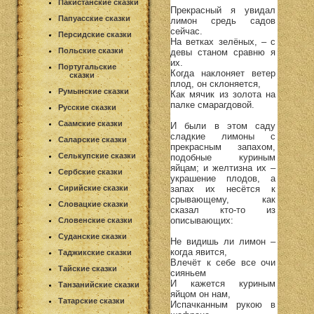
Пакистанские сказки
Прекрасный я увидал
Папуасские сказки
лимон средь садов
сейчас.
Персидские сказки
На ветках зелёных, – с
Польские сказки
девы станом сравню я
их.
Португальские
Когда наклоняет ветер
сказки
плод, он склоняется,
Румынские сказки
Как мячик из золота на
палке смарагдовой.
Русские сказки
Саамские сказки
И были в этом саду
сладкие лимоны с
Саларские сказки
прекрасным запахом,
Селькупские сказки
подобные куриным
яйцам; и желтизна их –
Сербские сказки
украшение плодов, а
запах их несётся к
Сирийские сказки
срывающему, как
Словацкие сказки
сказал кто-то из
описывающих:
Словенские сказки
Суданские сказки
Не видишь ли лимон –
когда явится,
Таджикские сказки
Влечёт к себе все очи
Тайские сказки
сияньем
И кажется куриным
Танзанийские сказки
яйцом он нам,
Татарские сказки
Испачканным рукою в