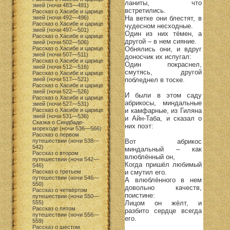
ланиты, что
змей (ночи 483—491)
встретились.
Рассказ о Хасибе и царице
На ветке они блестят, в
змей (ночи 492—496)
Рассказ о Хасибе и царице
чудесном несходные.
змей (ночи 497—501)
Один из них тёмен, а
Рассказ о Хасибе и царице
другой – в нем сияние.
змей (ночи 502—506)
Обнялись они, и вдруг
Рассказ о Хасибе и царице
змей (ночи 507—511)
доносчик их испугал:
Рассказ о Хасибе и царице
Один покраснел,
змей (ночи 512—516)
смутясь, другой
Рассказ о Хасибе и царице
побледнел в тоске.
змей (ночи 517—521)
Рассказ о Хасибе и царице
змей (ночи 522—526)
И были в этом саду
Рассказ о Хасибе и царице
абрикосы, миндальные
змей (ночи 527—531)
и камфарные, из Гиляна
Рассказ о Хасибе и царице
змей (ночи 531—536)
и Айн-Таба, и сказал о
Сказка о Синдбаде-
них поэт:
мореходе (ночи 536—566)
Рассказ о первом
Вот абрикос
путешествии (ночи 538—
542)
миндальный – как
Рассказ о втором
влюблённый он,
путешествии (ночи 542—
Когда пришёл любимый
546)
и смутил его.
Рассказ о третьем
путешествии (ночи 546—
А влюблённого в нем
550)
довольно качеств,
Рассказ о четвёртом
поистине:
путешествии (ночи 550—
Лицом он жёлт, и
555)
Рассказ о пятом
разбито сердце всегда
путешествии (ночи 556—
его.
559)
Рассказ о шестом