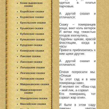
одетых в платья
Коми-зырянские
парчовые.
сказки
Корейские сказки
А другой сказал и
отличился:
Корякские сказки
Креольские сказки
Скажу – померанцев
рощи, веет коль ветерок
Крымские сказки
И ветви под тяжестью
Кубинские сказки
плодов изогнулись,
Подобны щекам, красой
Кумыкские сказки
блестящим, когда в
Курдские сказки
часы
Привета приблизились к
Кхмерские сказки
ним щеки другие.
Лакские сказки
А другой сказал и
Лаосские сказки
отличился:
Латышские сказки
Оленя попросили мы:
Лезгинские сказки
«Опиши
Литовские сказки
Ты этот сад и в нем
померанцы нам».
Мавриканские сказки
И молвил он: «Ваш сад
– мой лик, а сорвал
Мадагаскарские
сказки
Кто померанец, тот
сорвал жар огня».
Македонские сказки
Мансийские сказки
И были в этом саду
лимоны, цветом