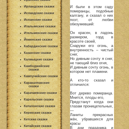
И были в этом саду
Ирландские сказки
померанцы, подобные
Исландские сказки
калгану, и сказал о них
поэт, от любви
Испанские сказки
обезумевший:
Итальянские сказки
Он красен, в ладонь
Ительменские сказки
размером, горд в
Йеменские сказки
красоте своей,
Снаружи его огонь, а
Кабардинские сказки
внутренность – чистый
Казахские сказки
снег,
Но дивным сочту я снег,
Калмыцкие сказки
не тающий близ огня,
Камбоджийские
И дивным сочту огонь, в
сказки
котором нет пламени.
Кампучийские сказки
А кто-то сказал и
Каракалпакские
отличился:
сказки
Вот дерево померанца.
Карачаевские сказки
Мнится, плоды его,
Карельские сказки
Предстанут когда они
глазам проницательных,
Каталонские сказки
—
Керекские сказки
Ланиты прекрасных
жён, убравшихся для
Кетские сказки
красы
Китайские сказки
В дни праздника и