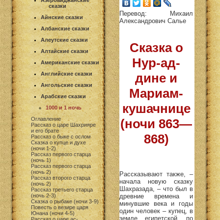
Азербайджанские
сказки
Перевод: Михаил
Айнские сказки
Александрович Салье
Албанские сказки
Алеутские сказки
Сказка о
Алтайские сказки
Нур-ад-
Американские сказки
Английские сказки
дине и
Ангольские сказки
Мариам-
Арабские сказки
кушачнице
1000 и 1 ночь
Оглавление
(ночи 863—
Рассказ о царе Шахрияре
и его брате
868)
Рассказ о быке с ослом
Сказка о купце и духе
(ночи 1-2)
Рассказ первого старца
(ночь 1)
Рассказ первого старца
(ночь 2)
Рассказывают также, –
Рассказ второго старца
начала новую сказку
(ночь 2)
Шахразада, – что был в
Рассказ третьего старца
древние времена и
(ночь 2-3)
Сказка о рыбаке (ночи 3-9)
минувшие века и годы
Повесть о везире царя
один человек – купец, в
Юнана (ночи 4-5)
земле египетской, по
Рассказ о царе ас-