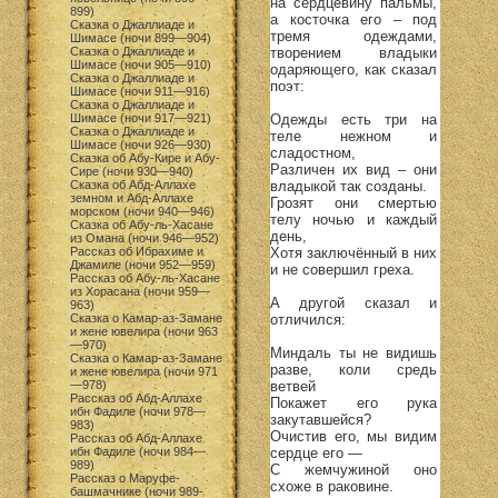
на сердцевину пальмы,
899)
а косточка его – под
Сказка о Джаллиаде и
тремя одеждами,
Шимасе (ночи 899—904)
творением владыки
Сказка о Джаллиаде и
Шимасе (ночи 905—910)
одаряющего, как сказал
Сказка о Джаллиаде и
поэт:
Шимасе (ночи 911—916)
Сказка о Джаллиаде и
Одежды есть три на
Шимасе (ночи 917—921)
Сказка о Джаллиаде и
теле нежном и
Шимасе (ночи 926—930)
сладостном,
Сказка об Абу-Кире и Абу-
Различен их вид – они
Сире (ночи 930—940)
владыкой так созданы.
Сказка об Абд-Аллахе
земном и Абд-Аллахе
Грозят они смертью
морском (ночи 940—946)
телу ночью и каждый
Сказка об Абу-ль-Хасане
день,
из Омана (ночи 946—952)
Хотя заключённый в них
Рассказ об Ибрахиме и
Джамиле (ночи 952—959)
и не совершил греха.
Рассказ об Абу-ль-Хасане
из Хорасана (ночи 959—
А другой сказал и
963)
отличился:
Сказка о Камар-аз-Замане
и жене ювелира (ночи 963
—970)
Миндаль ты не видишь
Сказка о Камар-аз-Замане
разве, коли средь
и жене ювелира (ночи 971
ветвей
—978)
Рассказ об Абд-Аллахе
Покажет его рука
ибн Фадиле (ночи 978—
закутавшейся?
983)
Очистив его, мы видим
Рассказ об Абд-Аллахе
сердце его —
ибн Фадиле (ночи 984—
989)
С жемчужиной оно
Рассказ о Маруфе-
схоже в раковине.
башмачнике (ночи 989-