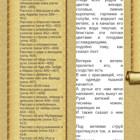
обокравшем вора (ночи
цветов: вяхири,
393—399)
соловьи, певчие
Рассказ о Масруре и ибн
куропатки, горлинки и
аль-Кариби (ночи 399—
голуби, что воркуют на
401)
Рассказ о благочестивом
ветвях, а в каналах его
царевиче (ночи 401—402)
была вода текучая, и
Рассказ о влюблённом
блистали эти потоки
учителе (ночи 402—403)
цветами и плодами
Рассказ о глупом учителе
(ночь 403)
услаждающими,
Рассказ о неграмотном
подобно тому, как
учителе (ночи 403—404)
сказал поэт:
Рассказ о царе и женщине
(ночь 404)
Рассказ об яйце птицы
Ветерок в ветвях
рухх (ночи 404—405)
пролетел его, и
Рассказ об Ади ибн Зейде
сходство есть
и Марии (ночи 405—407)
В них с красавицей, что
Рассказ о Дибиле и
Муслиме ибн аль-Валиде
в одежде пышной
(ночь 407)
качается.
Рассказ об Исхаке
А ручьи его нам мечи
Мосульском и девушке
напомнят, коль вынут их
(ночи 407—409)
Рассказ о юноше, певице и
Руки витязей из
девушке (ночи 409—410)
теснины ножен,
Рассказ о влюблённых,
хранящих их.
погибших от любви (ночи
И также сказал о нем
410—411)
Рассказ об аль-Мубарраде
поэт:
и бесноватом (ночи 411—
412)
Под ветвями струй
Рассказ о мусульманине и
протянулся ток, и вечно
христианке (ночи 412—
414)
он
Рассказ об Абу-Исе и