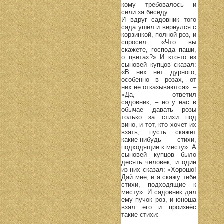
кому требовалось и
сели за беседу.
И вдруг садовник того
сада ушёл и вернулся с
корзинкой, полной роз, и
спросил: «Что вы
скажете, господа паши,
о цветах?» И кто-то из
сыновей купцов сказал:
«В них нет дурного,
особенно в розах, от
них не отказываются». –
«Да, – ответил
садовник, – но у нас в
обычае давать розы
только за стихи под
вино, и тот, кто хочет их
взять, пусть скажет
какие-нибудь стихи,
подходящие к месту». А
сыновей купцов было
десять человек, и один
из них сказал: «Хорошо!
Дай мне, и я скажу тебе
стихи, подходящие к
месту». И садовник дал
ему пучок роз, и юноша
взял его и произнёс
такие стихи: