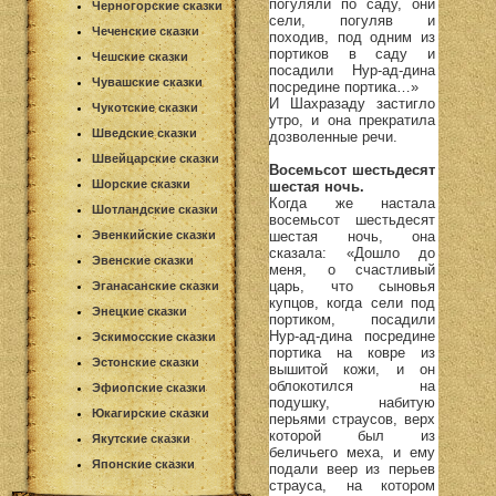
погуляли по саду, они
Черногорские сказки
сели, погуляв и
Чеченские сказки
походив, под одним из
портиков в саду и
Чешские сказки
посадили Нур-ад-дина
Чувашские сказки
посредине портика…»
И Шахразаду застигло
Чукотские сказки
утро, и она прекратила
Шведские сказки
дозволенные речи.
Швейцарские сказки
Восемьсот шестьдесят
Шорские сказки
шестая ночь.
Когда же настала
Шотландские сказки
восемьсот шестьдесят
шестая ночь, она
Эвенкийские сказки
сказала: «Дошло до
Эвенские сказки
меня, о счастливый
царь, что сыновья
Эганасанские сказки
купцов, когда сели под
Энецкие сказки
портиком, посадили
Нур-ад-дина посредине
Эскимосские сказки
портика на ковре из
Эстонские сказки
вышитой кожи, и он
облокотился на
Эфиопские сказки
подушку, набитую
Юкагирские сказки
перьями страусов, верх
которой был из
Якутские сказки
беличьего меха, и ему
Японские сказки
подали веер из перьев
страуса, на котором