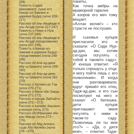
ланиты,
208)
Как точка амбры на
Повесть о царе
Шахрамате, сыне его
мраморной тарелке.
Камар-аз-Замане и
А взоров его меч тому
царевне Будур (ночи 209-
вещает:
217)
«Аллах велик!» – кто
Рассказ об аль-Амджаде и
аль-Асаде (ночи 217-247)
страсти не послушен.
Повесть о Ниме и Нум
(ночи 237-246)
И сыновья купцов
Рассказ об аль-Амджаде и
пригласили его и
аль-Асаде (продолжение)
(ночи 247-248)
сказали: «О Сиди Нур-
Повесть о Камар-аз-
ад-дин, мы хотим
Замане и царевне Будур
сегодня погулять с
(продолжение) (ночи 248-
тобой в такомто саду».
249)
Рассказ об Ала-ад-дине
И юноша ответил: «Я
Абу-ш-Шамате (ночи 249-
только спрошусь у отца:
260)
я могу пойти лишь с его
Рассказ об Ала-ад-дине
позволения». И когда
Абу-ш-Шамате (ночи 262-
270)
они разговаривали,
Рассказ о Хатиме-ат-Таи
вдруг пришёл его отец,
(ночи 270-271)
Тадж-ад-дин, и его сын
Рассказ о Мане ибн Заида
посмотрел на него и
(ночи 271-272)
Рассказ о городе Лабтайте
сказал: «О батюшка,
(ночи 272—273)
дети купцов
Рассказ о халифе Хишаме
приглашают меня
и юноше (ночь 273)
погулять с ними в
Рассказ об Ибрахиме ибн
аль-Махди (ночи 273—
таком-то саду.
276)
Позволишь ли ты мне
Рассказ об Абд-Аллахе
это?» – «Да, о дитя
сыде Абу-Килябы (ночи
моё», – ответил Тадж-
276—279)