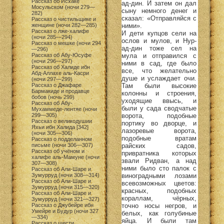
Рассказ об Исхаке
ад-дин. И затем он дал
Мосульском (ночи 279—
сыну немного денег и
282)
сказал: «Отправляйся с
Рассказ о чистильщике и
ними».
женщине (ночи 282—285)
Рассказ о лже-халифе
И дети купцов сели на
(ночи 285—294)
ослов и мулов, и Нур-
Рассказ о мешке (ночи 294
ад-дин тоже сел на
—296)
мула и отправился с
Рассказ об Абу-Юсуфе
(ночи 296—297)
ними в сад, где было
Рассказ об Халиде ибн
все, что желательно
Абд-Аллахе аль-Касри
душе и услаждает очи.
(ночи 297—299)
Там были высокие
Рассказ о Джафаре
Бармакиде и продавце
колонны и строения,
бобов (ночь 299)
уходящие ввысь, и
Рассказ об Абу-
были у сада сводчатые
Мухаммеде-лентяе (ночи
ворота, подобные
299—305)
Рассказ о великодушии
портику во дворце, и
Яхьи ибн Халида [342]
лазоревые ворота,
(ночи 305—306)
подобные вратам
Рассказ о подделанном
райских садов,
письме (ночи 306—307)
Рассказ об учёном и
привратника которых
халифе аль-Мамуне (ночи
звали Ридван, а над
307—308)
ними было сто палок с
Рассказ об Али-Шаре и
виноградными лозами
Зумурруд (ночи 308—314)
Рассказ об Али-Шаре и
всевозможных цветов:
Зумурруд (ночи 315—320)
красных, подобных
Рассказ об Али-Шаре и
кораллам, чёрных,
Зумурруд (ночи 321—327)
точно носы негров, и
Рассказ о Джубейре ибн
Умейре и Будур (ночи 327
белых, как голубиные
—334)
яйца. И были там
Рассказ о шести