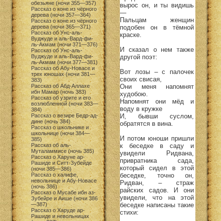
обезьяне (ночи 355—357)
вырос он, и ты видишь
Рассказ о коне из чёрного
—
дерева (ночи 357—364)
Пальцам женщин
Рассказ о коне из чёрного
подобен он в тёмной
дерева (ночи 365—371)
Рассказ об Унс-аль-
краске.
Вуджуде и аль-Вард-фи-
ль-Акмам (ночи 371—376)
И сказал о нем также
Рассказ об Унс-аль-
другой поэт:
Вуджуде и аль-Вард-фи-
ль-Акмам (ночи 377—381)
Рассказ об Абу-Новасе и
Вот лозы – с палочек
трех юношах (ночи 381—
своих свисая,
383)
Они меня напомнят
Рассказ об Абд-Аллахе
ибн Мамар (ночь 383)
худобою.
Рассказ об узрите и его
Напомнят они мёд и
возлюбленной (ночи 383—
воду в кружке
384)
И, бывши суслом,
Рассказ о везире Бедр-ад-
дине (ночь 384)
обратятся в вина.
Рассказ о школьнике и
школьнице (ночи 384—
И потом юноши пришли
385)
к беседке в саду и
Рассказ об аль-
Муталаммисе (ночь 385)
увидели Ридвана,
Рассказ о Харуне ар-
привратника сада,
Рашиде и Ситт-Зубейде
который сидел в этой
(ночи 385—386)
беседке, точно он,
Рассказ о халифе,
невольнице и Абу-Новасе
Ридван, – страж
(ночь 386)
райских садов. И они
Рассказ о Мусабе ибн аз-
увидели, что на этой
Зубейре и Аише (ночи 386
беседке написаны такие
—387)
Рассказ о Харуде ар-
стихи:
Рашиде и невольницах