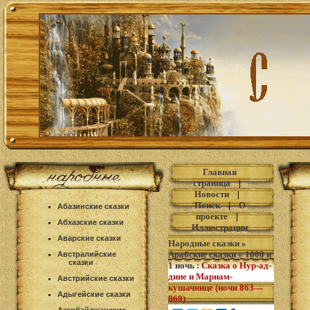
Главная
страница
|
Новости
|
Поиск
|
О
Абазинские сказки
проекте
|
Абхазские сказки
Иллюстрации
Аварские сказки
Народные сказки
»
Арабские сказки
»
1000 и
Австралийские
сказки
1 ночь
:
Сказка о Нур-ад-
дине и Мариам-
Австрийские сказки
кушачнице (ночи 863—
Адыгейские сказки
868)