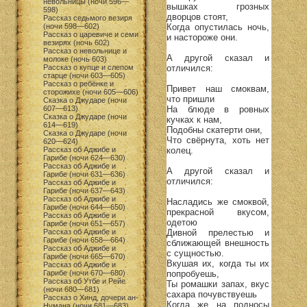
невольницы (ночи 596—
вышках грозных
598)
дворцов стоят,
Рассказ седьмого везиря
Когда опустилась ночь,
(ночи 598—602)
Рассказ о царевиче и семи
и настороже они.
везирях (ночь 602)
Рассказ о невольнице и
А другой сказал и
молоке (ночь 603)
отличился:
Рассказ о купце и слепом
старце (ночи 603—605)
Рассказ о ребёнке и
Привет наш смоквам,
сторожихе (ночи 605—606)
что пришли
Сказка о Джударе (ночи
На блюде в ровных
607—613)
Сказка о Джударе (ночи
кучках к нам,
614—619)
Подобны скатерти они,
Сказка о Джударе (ночи
Что свёрнута, хоть нет
620—624)
колец.
Рассказ об Аджибе и
Гарибе (ночи 624—630)
Рассказ об Аджибе и
А другой сказал и
Гарибе (ночи 631—636)
отличился:
Рассказ об Аджибе и
Гарибе (ночи 637—643)
Рассказ об Аджибе и
Насладись же смоквой,
Гарибе (ночи 644—650)
прекрасной вкусом,
Рассказ об Аджибе и
одетою
Гарибе (ночи 651—657)
Дивной прелестью и
Рассказ об Аджибе и
Гарибе (ночи 658—664)
сближающей внешность
Рассказ об Аджибе и
с сущностью.
Гарибе (ночи 665—670)
Вкушая их, когда ты их
Рассказ об Аджибе и
попробуешь,
Гарибе (ночи 670—680)
Рассказ об Утбе и Рейе
Ты ромашки запах, вкус
(ночи 680—681)
сахара почувствуешь
Рассказ о Хинд, дочери ан-
Когда же на подносы
Нумана (ночи 681—683)