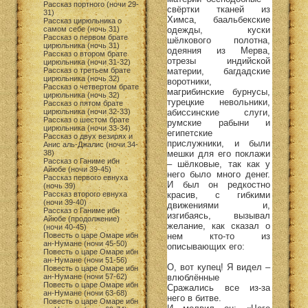
Рассказ портного (ночи 29-
свёртки тканей из
31)
Химса, баальбекские
Рассказ цирюльника о
одежды, куски
самом себе (ночь 31)
Рассказ о первом брате
шёлкового полотна,
цирюльника (ночь 31)
одеяния из Мерва,
Рассказ о втором брате
отрезы индийской
цирюльника (ночи 31-32)
материи, багдадские
Рассказ о третьем брате
цирюльника (ночь 32)
воротники,
Рассказ о четвертом брате
магрибинские бурнусы,
цирюльника (ночь 32)
турецкие невольники,
Рассказ о пятом брате
абиссинские слуги,
цирюльника (ночи 32-33)
Рассказ о шестом брате
румские рабыни и
цирюльника (ночи 33-34)
египетские
Рассказ о двух везирях и
прислужники, и были
Анис аль-Джалис (ночи 34-
мешки для его поклажи
38)
Рассказ о Ганиме ибн
– шёлковые, так как у
Айюбе (ночи 39-45)
него было много денег.
Рассказ первого евнуха
И был он редкостно
(ночь 39)
красив, с гибкими
Рассказ второго евнуха
(ночи 39-40)
движениями и,
Рассказ о Ганиме ибн
изгибаясь, вызывал
Айюбе (продолжение)
желание, как сказал о
(ночи 40-45)
нем кто-то из
Повесть о царе Омаре ибн
ан-Нумане (ночи 45-50)
описывающих его:
Повесть о царе Омаре ибн
ан-Нумане (ночи 51-56)
О, вот купец! Я видел –
Повесть о царе Омаре ибн
влюблённые
ан-Нумане (ночи 57-62)
Повесть о царе Омаре ибн
Сражались все из-за
ан-Нумане (ночи 63-68)
него в битве.
Повесть о царе Омаре ибн