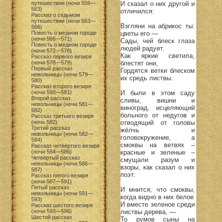
И сказал о них другой и
путешествии (ночи 559—
563)
отличился:
Рассказ о седьмом
путешествии (ночи 563—
Взгляни на абрикос ты:
566)
цветы его —
Повесть о медном городе
(ночи 566—571)
Сады, чей блеск глаза
Повесть о медном городе
людей радует.
(ночи 572—578)
Как яркие светила,
Рассказ первого везиря
блестят они,
(ночи 578—579)
Первый рассказ
Гордятся ветки блеском
невольницы (ночи 579—
их средь листвы.
580)
Рассказ второго везиря
И были в этом саду
(ночи 580—581)
Второй рассказ
сливы, вишни и
невольницы (ночи 581—
виноград, исцеляющий
582)
больного от недугов и
Рассказ третьего везиря
отводящий от головы
(ночь 582)
Третий рассказ
жёлчь и
невольницы (ночи 582—
головокружение, а
584)
смоквы на ветвях –
Рассказ четвёртого везиря
красные и зеленые –
(ночи 584—586)
Четвёртый рассказ
смущали разум и
невольницы (ночи 586—
взоры, как сказал о них
587)
поэт:
Рассказ пятого везиря
(ночи 587—591)
Пятый рассказ
И мнится, что смоквы,
невольницы (ночи 591—
когда видно в них белое
593)
И вместе зеленое среди
Рассказ шестого везиря
листвы дерева, —
(ночи 593—596)
Шестой рассказ
То румов сыны на