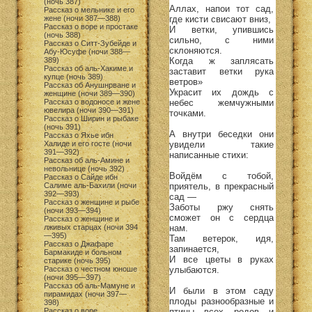
(ночь 387)
Аллах, напои тот сад,
Рассказ о мельнике и его
где кисти свисают вниз,
жене (ночи 387—388)
Рассказ о воре и простаке
И ветки, упившись
(ночь 388)
сильно, с ними
Рассказ о Ситт-Зубейде и
склоняются.
Абу-Юсуфе (ночи 388—
Когда ж заплясать
389)
Рассказ об аль-Хакиме и
заставит ветки рука
купце (ночь 389)
ветров»
Рассказ об Анушнрване и
Украсит их дождь с
женщине (ночи 389—390)
небес жемчужными
Рассказ о водоносе и жене
ювелира (ночи 390—391)
точками.
Рассказ о Ширин и рыбаке
(ночь 391)
А внутри беседки они
Рассказ о Яхье ибн
увидели такие
Халиде и его госте (ночи
391—392)
написанные стихи:
Рассказ об аль-Амине и
невольнице (ночь 392)
Войдём с тобой,
Рассказ о Сайде ибн
приятель, в прекрасный
Салиме аль-Бахили (ночи
392—393)
сад —
Рассказ о женщине и рыбе
Заботы ржу снять
(ночи 393—394)
сможет он с сердца
Рассказ о женщине и
нам.
лживых старцах (ночи 394
—395)
Там ветерок, идя,
Рассказ о Джафаре
запинается,
Бармакиде и больном
И все цветы в руках
старике (ночь 395)
улыбаются.
Рассказ о честном юноше
(ночи 395—397)
Рассказ об аль-Мамуне и
И были в этом саду
пирамидах (ночи 397—
плоды разнообразные и
398)
птицы всех родов и
Рассказ о воре,