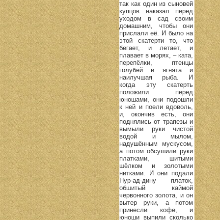
так как один из сыновей
купцов наказал перед
уходом в сад своим
домашним, чтобы они
прислали её. И было на
этой скатерти то, что
бегает, и летает, и
плавает в морях, – ката,
перепёлки, птенцы
голубей и ягнята и
наилучшая рыба. И
когда эту скатерть
положили перед
юношами, они подошли
к ней и поели вдоволь,
и, окончив есть, они
поднялись от трапезы и
вымыли руки чистой
водой и мылом,
надушённым мускусом,
а потом обсушили руки
платками, шитыми
шёлком и золотыми
нитками. И они подали
Нур-ад-дину платок,
обшитый каймой
червонного золота, и он
вытер руки, а потом
принесли кофе, и
юноши выпили сколько