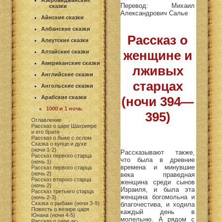
Азербайджанские
Перевод: Михаил
сказки
Александрович Салье
Айнские сказки
Албанские сказки
Рассказ о
Алеутские сказки
женщине и
Алтайские сказки
Американские сказки
лживых
Английские сказки
старцах
Ангольские сказки
Арабские сказки
(ночи 394—
1000 и 1 ночь
395)
Оглавление
Рассказ о царе Шахрияре
и его брате
Рассказ о быке с ослом
Сказка о купце и духе
(ночи 1-2)
Рассказывают также,
Рассказ первого старца
что была в древние
(ночь 1)
времена и минувшие
Рассказ первого старца
(ночь 2)
века праведная
Рассказ второго старца
женщина среди сынов
(ночь 2)
Израиля, и была эта
Рассказ третьего старца
женщина богомольна и
(ночь 2-3)
Сказка о рыбаке (ночи 3-9)
благочестива, и ходила
Повесть о везире царя
каждый день в
Юнана (ночи 4-5)
молельню. А рядом с
Рассказ о царе ас-