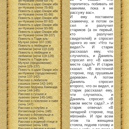
ан-Нумане (ночи 69-74)
торопитесь побивать её
Повесть о царе Омаре ибн
ан-Нумане (ночи 75-80)
камнями, пока я не
Повесть о царе Омаре ибн
рассужу вас».
ан-Нумане (ночи 81-86)
И ему поставили
Повесть о царе Омаре ибн
скамеечку, и потом он
ан-Нумане (ночи 87-92)
Повесть о царе Омаре ибн
сел и разлучил
ан-Нумане (ночи 93-98)
стариков (а он первый,
Повесть о царе Омаре ибн
кто разлучил
ан-Нумане (ночи 99-107)
свидетелей) и спросил
Повесть о Тадж-аль-
Мулуке (ночи 107-136)
одного из них: «Что ты
Повесть о любящем и
видел?» И старик
любимом (ночи 110-118)
рассказал ему, что
Повесть о любящем и
случилось, и Данияль
любимом (ночи 119-128)
Повесть о Тадж-аль-
спросил его: «В каком
Мулуке (продолжение)
месте сада?» И старик
(ночи 129-137)
сказал: «В восточной
Повесть о царе Омаре ибн
стороне, под грушевым
ан-Нумане (продолжение)
(ночи 137-142)
деревом». А потом
Рассказ о любителе
Данияль спросил
хашиша (ночи 142-144)
второго, что он видел, и
Рассказ бедуина Хаммада
старик рассказал ему,
(ночи 144-145)
Рассказ о гусыне и
чти случилось, и
львенке (ночи 145-146)
Данияль спросил: «В
Рассказ о газеленке и паве
каком месте сада?..» И
(ночь 147)
старик отвечал: «В
Рассказ о голубях и
богомольце (ночь 148)
западной стороне, под
Рассказ о богомольце и
яблоней». И при всем
ангеле (ночь 148)
этом та женщина
Рассказ о водяной птице и
стояла, подняв голову и
черепахе (ночь 148)
Рассказ о лисице и волке