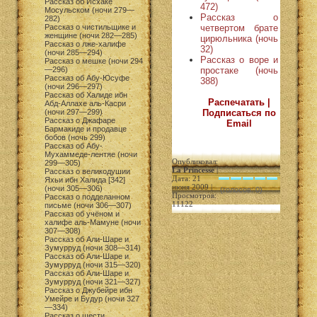
Рассказ об Исхаке
472)
Мосульском (ночи 279—
Рассказ о
282)
четвертом брате
Рассказ о чистильщике и
женщине (ночи 282—285)
цирюльника (ночь
Рассказ о лже-халифе
32)
(ночи 285—294)
Рассказ о воре и
Рассказ о мешке (ночи 294
простаке (ночь
—296)
Рассказ об Абу-Юсуфе
388)
(ночи 296—297)
Рассказ об Халиде ибн
Распечатать |
Абд-Аллахе аль-Касри
Подписаться по
(ночи 297—299)
Рассказ о Джафаре
Email
Бармакиде и продавце
бобов (ночь 299)
Рассказ об Абу-
Мухаммеде-лентяе (ночи
Опубликовал:
299—305)
La Princesse
|
Рассказ о великодушии
Дата: 21
Яхьи ибн Халида [342]
июня 2009 |
(ночи 305—306)
(голосов: 0)
Просмотров:
Рассказ о подделанном
11122
письме (ночи 306—307)
Рассказ об учёном и
халифе аль-Мамуне (ночи
307—308)
Рассказ об Али-Шаре и
Зумурруд (ночи 308—314)
Рассказ об Али-Шаре и
Зумурруд (ночи 315—320)
Рассказ об Али-Шаре и
Зумурруд (ночи 321—327)
Рассказ о Джубейре ибн
Умейре и Будур (ночи 327
—334)
Рассказ о шести