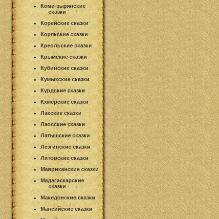
Коми-зырянские
сказки
Корейские сказки
Корякские сказки
Креольские сказки
Крымские сказки
Кубинские сказки
Кумыкские сказки
Курдские сказки
Кхмерские сказки
Лакские сказки
Лаосские сказки
Латышские сказки
Лезгинские сказки
Литовские сказки
Мавриканские сказки
Мадагаскарские
сказки
Македонские сказки
Мансийские сказки