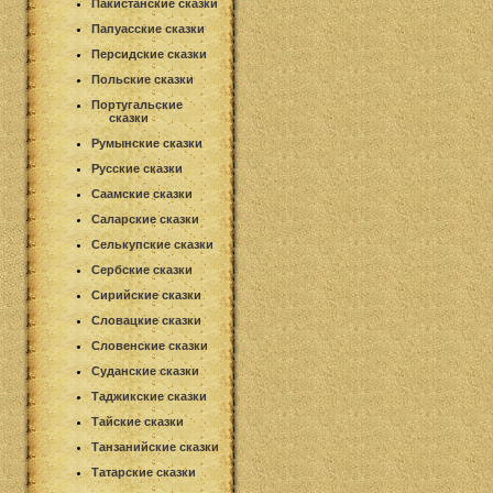
Пакистанские сказки
Папуасские сказки
Персидские сказки
Польские сказки
Португальские
сказки
Румынские сказки
Русские сказки
Саамские сказки
Саларские сказки
Селькупские сказки
Сербские сказки
Сирийские сказки
Словацкие сказки
Словенские сказки
Суданские сказки
Таджикские сказки
Тайские сказки
Танзанийские сказки
Татарские сказки