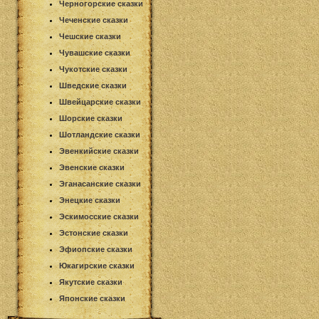
Черногорские сказки
Чеченские сказки
Чешские сказки
Чувашские сказки
Чукотские сказки
Шведские сказки
Швейцарские сказки
Шорские сказки
Шотландские сказки
Эвенкийские сказки
Эвенские сказки
Эганасанские сказки
Энецкие сказки
Эскимосские сказки
Эстонские сказки
Эфиопские сказки
Юкагирские сказки
Якутские сказки
Японские сказки