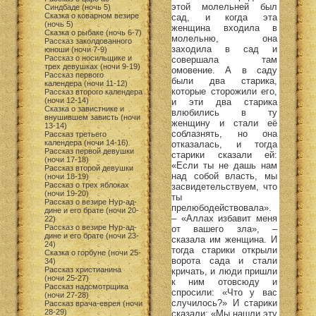
этой молельней был
Синдбаде (ночь 5)
Сказка о коварном везире
сад, и когда эта
(ночь 5)
женщина входила в
Сказка о рыбаке (ночь 6-7)
молельню, она
Рассказ заколдованного
заходила в сад и
юноши (ночи 7-9)
Рассказ о носильщике и
совершала там
трех девушках (ночи 9-19)
омовение. А в саду
Рассказ первого
были два старика,
календера (ночи 11-12)
которые сторожили его,
Рассказ второго календера
(ночи 12-14)
и эти два старика
Сказка о завистнике и
влюбились в ту
внушившем зависть (ночи
женщину и стали её
13-14)
соблазнять, но она
Рассказ третьего
календера (ночи 14-16)
отказалась, и тогда
Рассказ первой девушки
старики сказали ей:
(ночи 17-18)
«Если ты не дашь нам
Рассказ второй девушки
над собой власть, мы
(ночи 18-19)
Рассказ о трех яблоках
засвидетельствуем, что
(ночи 19-20)
ты
Рассказ о везире Нур-ад-
прелюбодействовала».
дине и его брате (ночи 20-
– «Аллах избавит меня
22)
Рассказ о везире Нур-ад-
от вашего зла», –
дине и его брате (ночи 23-
сказала им женщина. И
24)
тогда старики открыли
Сказка о горбуне (ночи 25-
ворота сада и стали
34)
Рассказ христианина
кричать, и люди пришли
(ночи 25-27)
к ним отовсюду и
Рассказ надсмотрщика
спросили: «Что у вас
(ночи 27-28)
случилось?» И старики
Рассказ врача-еврея (ночи
28-29)
сказали: «Мы нашли эту