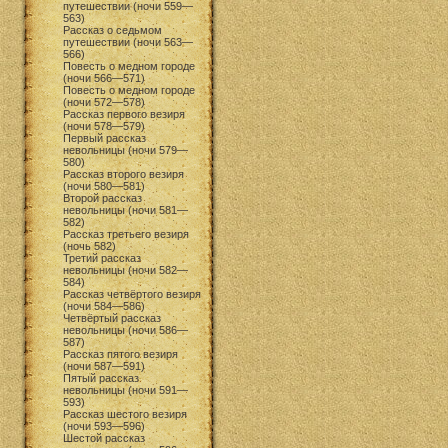
путешествии (ночи 559—
563)
Рассказ о седьмом
путешествии (ночи 563—
566)
Повесть о медном городе
(ночи 566—571)
Повесть о медном городе
(ночи 572—578)
Рассказ первого везиря
(ночи 578—579)
Первый рассказ
невольницы (ночи 579—
580)
Рассказ второго везиря
(ночи 580—581)
Второй рассказ
невольницы (ночи 581—
582)
Рассказ третьего везиря
(ночь 582)
Третий рассказ
невольницы (ночи 582—
584)
Рассказ четвёртого везиря
(ночи 584—586)
Четвёртый рассказ
невольницы (ночи 586—
587)
Рассказ пятого везиря
(ночи 587—591)
Пятый рассказ
невольницы (ночи 591—
593)
Рассказ шестого везиря
(ночи 593—596)
Шестой рассказ