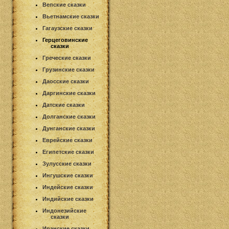
Вепские сказки
Вьетнамские сказки
Гагаузские сказки
Герцеговинские
сказки
Греческие сказки
Грузинские сказки
Даосские сказки
Даргинские сказки
Датские сказки
Долганские сказки
Дунганские сказки
Еврейские сказки
Египетские сказки
Зулусские сказки
Ингушские сказки
Индейские сказки
Индийские сказки
Индонезийские
сказки
Иранские сказки