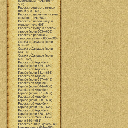
невольницы (ночи 596—
598)
Рассказ седьмого везиря
(ночи 598—602)
Рассказ о царевиче и семи
везирях (ночь 602)
Рассказ о невольнице и
молоке (ночь 603)
Рассказ о купце и слепом
старце (ночи 603—605)
Рассказ о ребёнке и
сторожихе (ночи 605—606)
Сказка о Джударе (ночи
607—613)
Сказка о Джударе (ночи
614—619)
Сказка о Джударе (ночи
620—624)
Рассказ об Аджибе и
Гарибе (ночи 624—630)
Рассказ об Аджибе и
Гарибе (ночи 631—636)
Рассказ об Аджибе и
Гарибе (ночи 637—643)
Рассказ об Аджибе и
Гарибе (ночи 644—650)
Рассказ об Аджибе и
Гарибе (ночи 651—657)
Рассказ об Аджибе и
Гарибе (ночи 658—664)
Рассказ об Аджибе и
Гарибе (ночи 665—670)
Рассказ об Аджибе и
Гарибе (ночи 670—680)
Рассказ об Утбе и Рейе
(ночи 680—681)
Рассказ о Хинд, дочери ан-
Нумана (ночи 681—683)