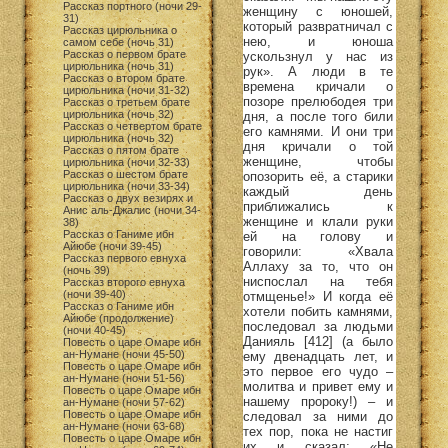
Рассказ портного (ночи 29-
женщину с юношей,
31)
который развратничал с
Рассказ цирюльника о
нею, и юноша
самом себе (ночь 31)
Рассказ о первом брате
ускользнул у нас из
цирюльника (ночь 31)
рук». А люди в те
Рассказ о втором брате
времена кричали о
цирюльника (ночи 31-32)
позоре прелюбодея три
Рассказ о третьем брате
цирюльника (ночь 32)
дня, а после того били
Рассказ о четвертом брате
его камнями. И они три
цирюльника (ночь 32)
дня кричали о той
Рассказ о пятом брате
женщине, чтобы
цирюльника (ночи 32-33)
Рассказ о шестом брате
опозорить её, а старики
цирюльника (ночи 33-34)
каждый день
Рассказ о двух везирях и
приближались к
Анис аль-Джалис (ночи 34-
женщине и клали руки
38)
Рассказ о Ганиме ибн
ей на голову и
Айюбе (ночи 39-45)
говорили: «Хвала
Рассказ первого евнуха
Аллаху за то, что он
(ночь 39)
ниспослал на тебя
Рассказ второго евнуха
(ночи 39-40)
отмщенье!» И когда её
Рассказ о Ганиме ибн
хотели побить камнями,
Айюбе (продолжение)
последовал за людьми
(ночи 40-45)
Данияль [412] (а было
Повесть о царе Омаре ибн
ан-Нумане (ночи 45-50)
ему двенадцать лет, и
Повесть о царе Омаре ибн
это первое его чудо –
ан-Нумане (ночи 51-56)
молитва и привет ему и
Повесть о царе Омаре ибн
нашему пророку!) – и
ан-Нумане (ночи 57-62)
Повесть о царе Омаре ибн
следовал за ними до
ан-Нумане (ночи 63-68)
тех пор, пока не настиг
Повесть о царе Омаре ибн
их и сказал: «Не