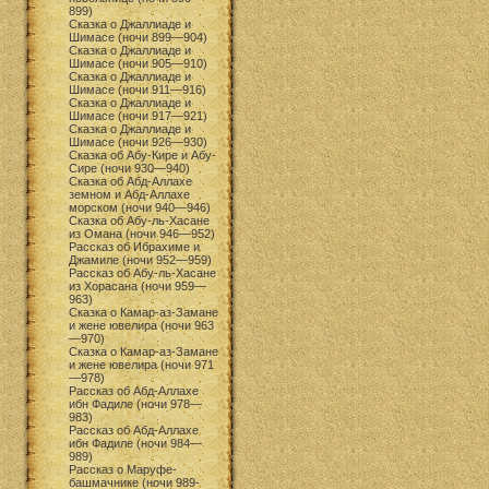
899)
Сказка о Джаллиаде и
Шимасе (ночи 899—904)
Сказка о Джаллиаде и
Шимасе (ночи 905—910)
Сказка о Джаллиаде и
Шимасе (ночи 911—916)
Сказка о Джаллиаде и
Шимасе (ночи 917—921)
Сказка о Джаллиаде и
Шимасе (ночи 926—930)
Сказка об Абу-Кире и Абу-
Сире (ночи 930—940)
Сказка об Абд-Аллахе
земном и Абд-Аллахе
морском (ночи 940—946)
Сказка об Абу-ль-Хасане
из Омана (ночи 946—952)
Рассказ об Ибрахиме и
Джамиле (ночи 952—959)
Рассказ об Абу-ль-Хасане
из Хорасана (ночи 959—
963)
Сказка о Камар-аз-Замане
и жене ювелира (ночи 963
—970)
Сказка о Камар-аз-Замане
и жене ювелира (ночи 971
—978)
Рассказ об Абд-Аллахе
ибн Фадиле (ночи 978—
983)
Рассказ об Абд-Аллахе
ибн Фадиле (ночи 984—
989)
Рассказ о Маруфе-
башмачнике (ночи 989-