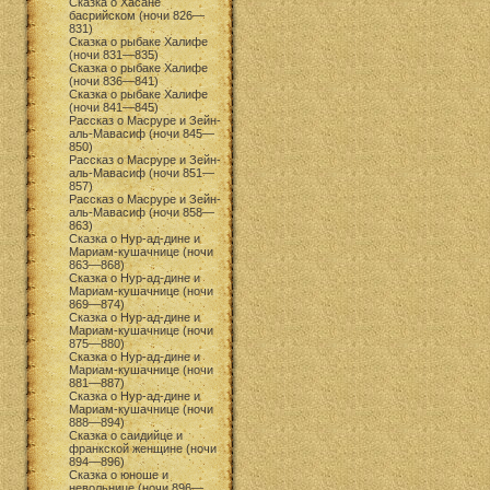
Сказка о Хасане
басрийском (ночи 826—
831)
Сказка о рыбаке Халифе
(ночи 831—835)
Сказка о рыбаке Халифе
(ночи 836—841)
Сказка о рыбаке Халифе
(ночи 841—845)
Рассказ о Масруре и Зейн-
аль-Мавасиф (ночи 845—
850)
Рассказ о Масруре и Зейн-
аль-Мавасиф (ночи 851—
857)
Рассказ о Масруре и Зейн-
аль-Мавасиф (ночи 858—
863)
Сказка о Нур-ад-дине и
Мариам-кушачнице (ночи
863—868)
Сказка о Нур-ад-дине и
Мариам-кушачнице (ночи
869—874)
Сказка о Нур-ад-дине и
Мариам-кушачнице (ночи
875—880)
Сказка о Нур-ад-дине и
Мариам-кушачнице (ночи
881—887)
Сказка о Нур-ад-дине и
Мариам-кушачнице (ночи
888—894)
Сказка о саидийце и
франкской женщине (ночи
894—896)
Сказка о юноше и
невольнице (ночи 896—