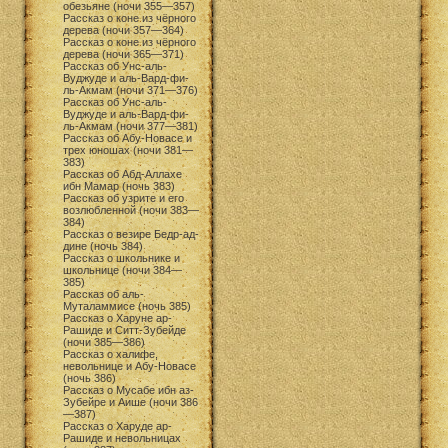
обезьяне (ночи 355—357)
Рассказ о коне из чёрного
дерева (ночи 357—364)
Рассказ о коне из чёрного
дерева (ночи 365—371)
Рассказ об Унс-аль-
Вуджуде и аль-Вард-фи-
ль-Акмам (ночи 371—376)
Рассказ об Унс-аль-
Вуджуде и аль-Вард-фи-
ль-Акмам (ночи 377—381)
Рассказ об Абу-Новасе и
трех юношах (ночи 381—
383)
Рассказ об Абд-Аллахе
ибн Мамар (ночь 383)
Рассказ об узрите и его
возлюбленной (ночи 383—
384)
Рассказ о везире Бедр-ад-
дине (ночь 384)
Рассказ о школьнике и
школьнице (ночи 384—
385)
Рассказ об аль-
Муталаммисе (ночь 385)
Рассказ о Харуне ар-
Рашиде и Ситт-Зубейде
(ночи 385—386)
Рассказ о халифе,
невольнице и Абу-Новасе
(ночь 386)
Рассказ о Мусабе ибн аз-
Зубейре и Аише (ночи 386
—387)
Рассказ о Харуде ар-
Рашиде и невольницах