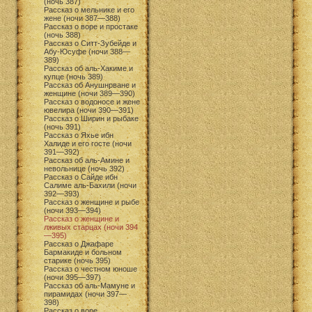
(ночь 387)
Рассказ о мельнике и его
жене (ночи 387—388)
Рассказ о воре и простаке
(ночь 388)
Рассказ о Ситт-Зубейде и
Абу-Юсуфе (ночи 388—
389)
Рассказ об аль-Хакиме и
купце (ночь 389)
Рассказ об Анушнрване и
женщине (ночи 389—390)
Рассказ о водоносе и жене
ювелира (ночи 390—391)
Рассказ о Ширин и рыбаке
(ночь 391)
Рассказ о Яхье ибн
Халиде и его госте (ночи
391—392)
Рассказ об аль-Амине и
невольнице (ночь 392)
Рассказ о Сайде ибн
Салиме аль-Бахили (ночи
392—393)
Рассказ о женщине и рыбе
(ночи 393—394)
Рассказ о женщине и
лживых старцах (ночи 394
—395)
Рассказ о Джафаре
Бармакиде и больном
старике (ночь 395)
Рассказ о честном юноше
(ночи 395—397)
Рассказ об аль-Мамуне и
пирамидах (ночи 397—
398)
Рассказ о воре,