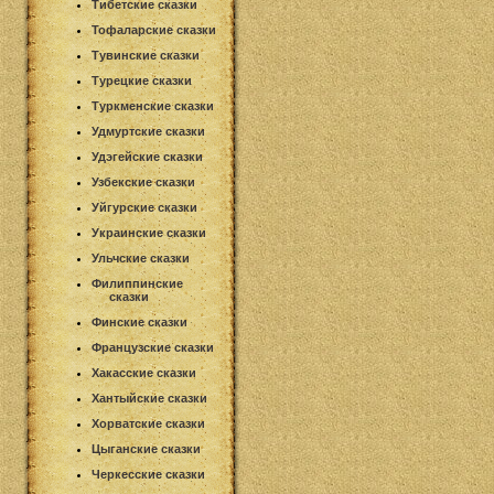
Тибетские сказки
Тофаларские сказки
Тувинские сказки
Турецкие сказки
Туркменские сказки
Удмуртские сказки
Удэгейские сказки
Узбекские сказки
Уйгурские сказки
Украинские сказки
Ульчские сказки
Филиппинские
сказки
Финские сказки
Французские сказки
Хакасские сказки
Хантыйские сказки
Хорватские сказки
Цыганские сказки
Черкесские сказки