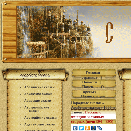
Главная
страница
|
Новости
|
Поиск
|
О
Абазинские сказки
проекте
|
Абхазские сказки
Иллюстрации
Аварские сказки
Народные сказки
»
Арабские сказки
»
1000 и
Австралийские
сказки
1 ночь
:
Рассказ о
женщине и лживых
Австрийские сказки
старцах (ночи 394—395)
Адыгейские сказки