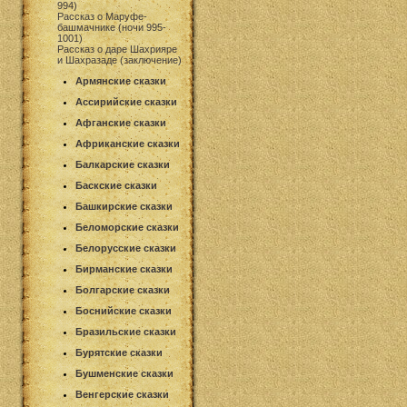
994)
Рассказ о Маруфе-
башмачнике (ночи 995-
1001)
Рассказ о даре Шахрияре
и Шахразаде (заключение)
Армянские сказки
Ассирийские сказки
Афганские сказки
Африканские сказки
Балкарские сказки
Баскские сказки
Башкирские сказки
Беломорские сказки
Белорусские сказки
Бирманские сказки
Болгарские сказки
Боснийские сказки
Бразильские сказки
Бурятские сказки
Бушменские сказки
Венгерские сказки