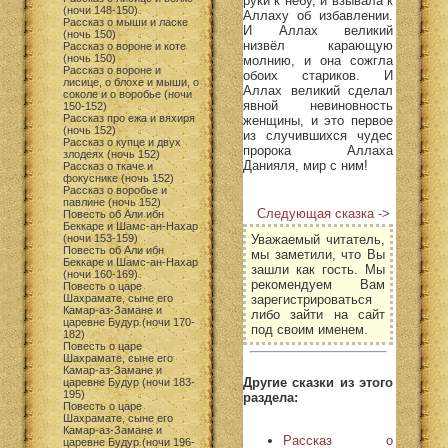
руки к небу, и взывала к
(ночи 148-150)
Аллаху об избавлении.
Рассказ о мыши и ласке
И Аллах великий
(ночь 150)
низвёл карающую
Рассказ о вороне и коте
(ночь 150)
молнию, и она сожгла
Рассказ о вороне и
обоих стариков. И
лисице, о блохе и мыши, о
Аллах великий сделал
соколе и о воробье (ночи
явной невиновность
150-152)
Рассказ про ежа и вяхиря
женщины, и это первое
(ночь 152)
из случившихся чудес
Рассказ о купце и двух
пророка Аллаха
злодеях (ночь 152)
Данияля, мир с ним!
Рассказ о ткаче и
фокуснике (ночь 152)
Рассказ о воробье и
павлине (ночь 152)
Следующая сказка ->
Повесть об Али ибн
Беккаре и Шамс-ан-Нахар
Уважаемый читатель,
(ночи 153-159)
Повесть об Али ибн
мы заметили, что Вы
Беккаре и Шамс-ан-Нахар
зашли как гость. Мы
(ночи 160-169)
рекомендуем Вам
Повесть о царе
зарегистрироваться
Шахрамате, сыне его
Камар-аз-Замане и
либо зайти на сайт
царевне Будур (ночи 170-
под своим именем.
182)
Повесть о царе
Шахрамате, сыне его
Камар-аз-Замане и
Другие сказки из этого
царевне Будур (ночи 183-
195)
раздела:
Повесть о царе
Шахрамате, сыне его
Камар-аз-Замане и
Рассказ о
царевне Будур (ночи 196-