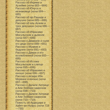
Рассказ об Икриме и
Хузейме (ночи 683—684)
Рассказ об Юнусе и
незнакомце (ночи 684—
685)
Рассказ об ар-Рашиде и
девушке (ночи 685—686)
Рассказ об аль-Асмаи и
трех девушках (ночи 686—
687)
Рассказ об Ибрахиме
Мосульском и дьяволе
(ночи 687—688)
Рассказ о Джамиле и сыне
его дяди (ночи 688—691)
Рассказ о Муавии и
бедуине (ночи 691—693)
Рассказ о Дамре и его
возлюбленной (ночи 693—
695)
Рассказ об Исхаке
Мосульском и слепце
(ночи 695—696)
Рассказ об Ибрахиме и
юноше (ночи 696—697)
Рассказ о везире Ибн
Мерване и юноше (ночи
697—698)
Рассказ о Далиле-Хитрице
и Али-Зейбаке каирском
(ночи 698—710)
Рассказ о Далиле-Хитрице
и Али-Зейбаке каирском
(ночи 710—719)
Повесть об Ардешире и
Хайят-ан-Нуфус (ночи 719
—730)