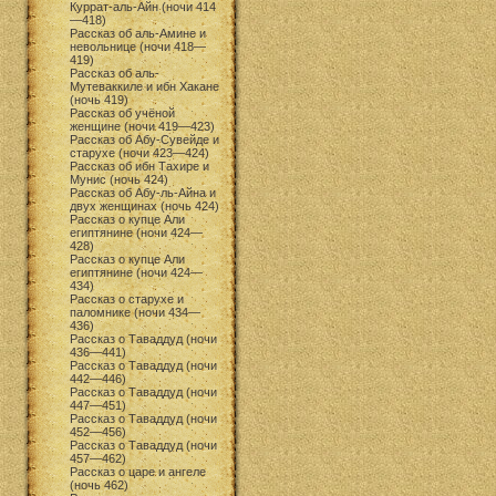
Куррат-аль-Айн (ночи 414
—418)
Рассказ об аль-Амине и
невольнице (ночи 418—
419)
Рассказ об аль-
Мутеваккиле и ибн Хакане
(ночь 419)
Рассказ об учёной
женщине (ночи 419—423)
Рассказ об Абу-Сувейде и
старухе (ночи 423—424)
Рассказ об ибн Тахире и
Мунис (ночь 424)
Рассказ об Абу-ль-Айна и
двух женщинах (ночь 424)
Рассказ о купце Али
египтянине (ночи 424—
428)
Рассказ о купце Али
египтянине (ночи 424—
434)
Рассказ о старухе и
паломнике (ночи 434—
436)
Рассказ о Таваддуд (ночи
436—441)
Рассказ о Таваддуд (ночи
442—446)
Рассказ о Таваддуд (ночи
447—451)
Рассказ о Таваддуд (ночи
452—456)
Рассказ о Таваддуд (ночи
457—462)
Рассказ о царе и ангеле
(ночь 462)