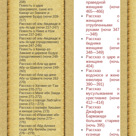
праведной
208)
Повесть о царе
женщине (ночи
Шахрамате, сыне его
465—466)
Камар-аз-Замане и
Рассказ о
царевне Будур (ночи 209-
женщине с
217)
Рассказ об аль-Амджаде и
отрубленными
аль-Асаде (ночи 217-247)
руками (ночи 347
Повесть о Ниме и Нум
—348)
(ночи 237-246)
Рассказ о
Рассказ об аль-Амджаде и
аль-Асаде (продолжение)
бедняке и
(ночи 247-248)
женщине (ночи
Повесть о Камар-аз-
348—349)
Замане и царевне Будур
Рассказ о царе и
(продолжение) (ночи 248-
249)
женщине (ночь
Рассказ об Ала-ад-дине
404)
Абу-ш-Шамате (ночи 249-
Рассказ о
260)
водоносе и жене
Рассказ об Ала-ад-дине
Абу-ш-Шамате (ночи 262-
ювелира (ночи
270)
390—391)
Рассказ о Хатиме-ат-Таи
Рассказ о
(ночи 270-271)
мусульманине и
Рассказ о Мане ибн Заида
(ночи 271-272)
христианке (ночи
Рассказ о городе Лабтайте
412—414)
(ночи 272—273)
Рассказ о
Рассказ о халифе Хишаме
Джафаре
и юноше (ночь 273)
Рассказ об Ибрахиме ибн
Бармакиде и
аль-Махди (ночи 273—
больном старике
276)
(ночь 395)
Рассказ об Абд-Аллахе
Рассказ о
сыде Абу-Килябы (ночи
276—279)
кузнеце (ночь