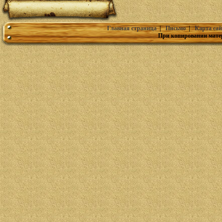
Главная страница
|
Письмо
|
Карта сай
При копировании мате