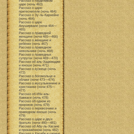
Рассказ о горделивом
царе (ночь 463)
Рассказ о царе-
притеснителе (ночь 464)
Рассказ о Зу-ль-Карнейне
(ночь 464)
Рассказ о царе
Ануширване (ночи 464—
465)
Рассказ о праведной
женщине (ночи 465—466)
Рассказ о женщине и
ребёнке (ночь 467)
Рассказ о праведном
невольнике (ночь 468)
Рассказ о праведных
супругах (ночи 469—470)
Рассказ об аль-Хаджжадже
и юноше (ночь 471)
Рассказ о кузнеце (ночь
472)
Рассказ о богомольце и
облаке (ночи 473—474)
Рассказ о мусульманине и
христианке (ночи 475—
477)
Рассказ об Ибн аль-
Хаввасе (ночь 478)
Рассказ об одном из
пророков (ночь 479)
Рассказ о перевозчике и
праведном юноше (ночь
479)
Рассказ о царе и двух
братьях (ночи 480—481)
Рассказ об Абу-ль-Хасане
и прокажённом (ночь 482)
Рассказ о Хасибе и царице