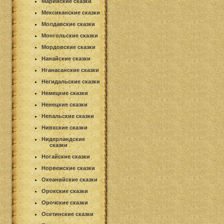
Марийские сказки
Мексиканские сказки
Молдавские сказки
Монгольские сказки
Мордовские сказки
Нанайские сказки
Нганасанские сказки
Негидальские сказки
Немецкие сказки
Ненецкие сказки
Непальские сказки
Нивхские сказки
Нидерландские
сказки
Ногайские сказки
Норвежские сказки
Океанийские сказки
Орокские сказки
Орочские сказки
Осетинские сказки