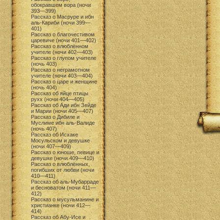
обокравшем вора (ночи
393—399)
Рассказ о Масруре и ибн
аль-Кариби (ночи 399—
401)
Рассказ о благочестивом
царевиче (ночи 401—402)
Рассказ о влюблённом
учителе (ночи 402—403)
Рассказ о глупом учителе
(ночь 403)
Рассказ о неграмотном
учителе (ночи 403—404)
Рассказ о царе и женщине
(ночь 404)
Рассказ об яйце птицы
рухх (ночи 404—405)
Рассказ об Ади ибн Зейде
и Марии (ночи 405—407)
Рассказ о Дибиле и
Муслиме ибн аль-Валиде
(ночь 407)
Рассказ об Исхаке
Мосульском и девушке
(ночи 407—409)
Рассказ о юноше, певице и
девушке (ночи 409—410)
Рассказ о влюблённых,
погибших от любви (ночи
410—411)
Рассказ об аль-Мубарраде
и бесноватом (ночи 411—
412)
Рассказ о мусульманине и
христианке (ночи 412—
414)
Рассказ об Абу-Исе и