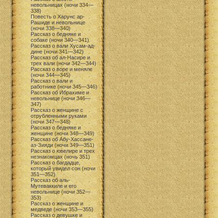
невольницах (ночи 334—
338)
Повесть о Харунс ар-
Рашиде и невольнице
(ночи 338—340)
Рассказ о бедняке и
собаке (ночи 340—341)
Рассказ о вали Хусам-ад-
дине (ночи 341—342)
Рассказ об ал-Насире и
трех вали (ночи 342—344)
Рассказ о воре и меняле
(ночи 344—345)
Рассказ о вали и
работнике (ночи 345—346)
Рассказ об Ибрахиме и
невольнице (ночи 346—
347)
Рассказ о женщине с
отрубленными руками
(ночи 347—348)
Рассказ о бедняке и
женщине (ночи 348—349)
Рассказ об Абу-Хассане-
аз-Зияди (ночи 349—351)
Рассказ о ювелире и трех
незнакомцах (ночь 351)
Рассказ о багдадце,
который увидел сон (ночи
351—352)
Рассказ об аль-
Мутеваккиле и его
невольнице (ночи 352—
353)
Рассказ о женщине и
медведе (ночи 353—355)
Рассказ о девушке и