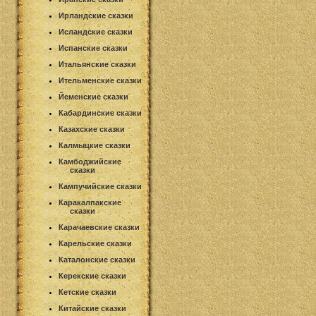
Ирландские сказки
Исландские сказки
Испанские сказки
Итальянские сказки
Ительменские сказки
Йеменские сказки
Кабардинские сказки
Казахские сказки
Калмыцкие сказки
Камбоджийские
сказки
Кампучийские сказки
Каракалпакские
сказки
Карачаевские сказки
Карельские сказки
Каталонские сказки
Керекские сказки
Кетские сказки
Китайские сказки