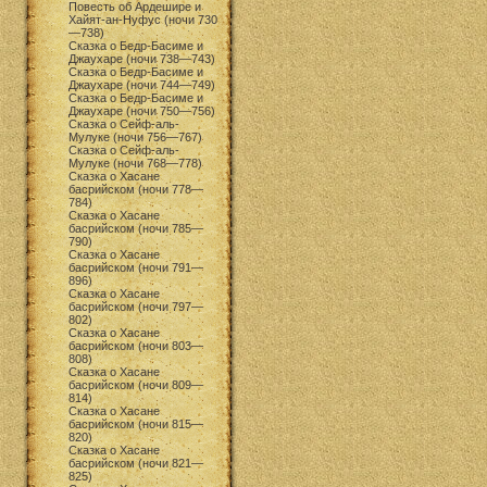
Повесть об Ардешире и
Хайят-ан-Нуфус (ночи 730
—738)
Сказка о Бедр-Басиме и
Джаухаре (ночи 738—743)
Сказка о Бедр-Басиме и
Джаухаре (ночи 744—749)
Сказка о Бедр-Басиме и
Джаухаре (ночи 750—756)
Сказка о Сейф-аль-
Мулуке (ночи 756—767)
Сказка о Сейф-аль-
Мулуке (ночи 768—778)
Сказка о Хасане
басрийском (ночи 778—
784)
Сказка о Хасане
басрийском (ночи 785—
790)
Сказка о Хасане
басрийском (ночи 791—
896)
Сказка о Хасане
басрийском (ночи 797—
802)
Сказка о Хасане
басрийском (ночи 803—
808)
Сказка о Хасане
басрийском (ночи 809—
814)
Сказка о Хасане
басрийском (ночи 815—
820)
Сказка о Хасане
басрийском (ночи 821—
825)