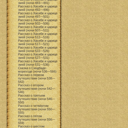
змей (ночи 483—491)
Рассказ о Хасибе и царице
змей (ночи 492—496)
Рассказ о Хасибе и царице
змей (ночи 497—501)
Рассказ о Хасибе и царице
змей (ночи 502—506)
Рассказ о Хасибе и царице
змей (ночи 507—511)
Рассказ о Хасибе и царице
змей (ночи 512—516)
Рассказ о Хасибе и царице
змей (ночи 517—521)
Рассказ о Хасибе и царице
змей (ночи 522—526)
Рассказ о Хасибе и царице
змей (ночи 527—531)
Рассказ о Хасибе и царице
змей (ночи 531—536)
Сказка о Синдбаде-
мореходе (ночи 536—566)
Рассказ о первом
путешествии (ночи 538—
542)
Рассказ о втором
путешествии (ночи 542—
546)
Рассказ о третьем
путешествии (ночи 546—
550)
Рассказ о четвёртом
путешествии (ночи 550—
555)
Рассказ о пятом
путешествии (ночи 556—
559)
Рассказ о шестом