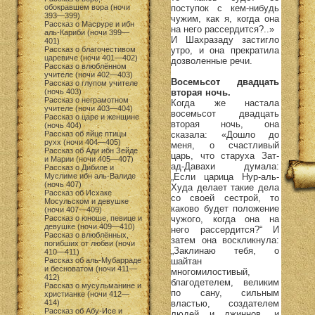
поступок с кем-нибудь
обокравшем вора (ночи
393—399)
чужим, как я, когда она
Рассказ о Масруре и ибн
на него рассердится?..»
аль-Кариби (ночи 399—
И Шахразаду застигло
401)
утро, и она прекратила
Рассказ о благочестивом
царевиче (ночи 401—402)
дозволенные речи.
Рассказ о влюблённом
учителе (ночи 402—403)
Восемьсот двадцать
Рассказ о глупом учителе
вторая ночь.
(ночь 403)
Рассказ о неграмотном
Когда же настала
учителе (ночи 403—404)
восемьсот двадцать
Рассказ о царе и женщине
вторая ночь, она
(ночь 404)
сказала: «Дошло до
Рассказ об яйце птицы
рухх (ночи 404—405)
меня, о счастливый
Рассказ об Ади ибн Зейде
царь, что старуха Зат-
и Марии (ночи 405—407)
ад-Давахи думала:
Рассказ о Дибиле и
„Если царица Нур-аль-
Муслиме ибн аль-Валиде
(ночь 407)
Худа делает такие дела
Рассказ об Исхаке
со своей сестрой, то
Мосульском и девушке
каково будет положение
(ночи 407—409)
чужого, когда она на
Рассказ о юноше, певице и
девушке (ночи 409—410)
него рассердится?“ И
Рассказ о влюблённых,
затем она воскликнула:
погибших от любви (ночи
„Заклинаю тебя, о
410—411)
шайтан
Рассказ об аль-Мубарраде
и бесноватом (ночи 411—
многомилостивый,
412)
благодетелем, великим
Рассказ о мусульманине и
по сану, сильным
христианке (ночи 412—
властью, создателем
414)
Рассказ об Абу-Исе и
людей и джиннов, и