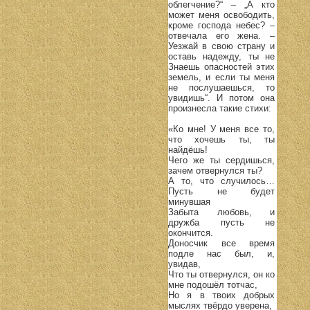
облегчение?“ – „А кто
может меня освободить,
кроме господа небес? –
отвечала его жена. –
Уезжай в свою страну и
оставь надежду, ты не
Знаешь опасностей этих
земель, и если ты меня
не послушаешься, то
увидишь“. И потом она
произнесла такие стихи:
«Ко мне! У меня все то,
что хочешь ты, ты
найдёшь!
Чего же ты сердишься,
зачем отвернулся ты?
А то, что случилось…
Пусть не будет
минувшая
Забыта любовь, и
дружба пусть не
окончится.
Доносчик все время
подле нас был, и,
увидав,
Что ты отвернулся, он ко
мне подошёл тотчас,
Но я в твоих добрых
мыслях твёрдо уверена,