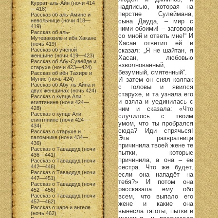
Куррат-аль-Айн (ночи 414
надписью, которая на
—418)
перстне Сулеймана,
Рассказ об аль-Амине и
сына Дауда, – мир с
невольнице (ночи 418—
419)
ними обоими! – заговори
Рассказ об аль-
со мной и ответь мне!“ И
Мутеваккиле и ибн Хакане
Хасан ответил ей и
(ночь 419)
сказал: „Я не шайтан, я
Рассказ об учёной
женщине (ночи 419—423)
Хасан, любовью
Рассказ об Абу-Сувейде и
взволнованный,
старухе (ночи 423—424)
безумный, смятенный“.
Рассказ об ибн Тахире и
И затем он снял колпак
Мунис (ночь 424)
Рассказ об Абу-ль-Айна и
с головы и явился
двух женщинах (ночь 424)
старухе, и та узнала его
Рассказ о купце Али
и взяла и уединилась с
египтянине (ночи 424—
ним и сказала: «Что
428)
Рассказ о купце Али
случилось с твоим
египтянине (ночи 424—
умом, что ты пробрался
434)
сюда? Иди спрячься!
Рассказ о старухе и
Эта развратница
паломнике (ночи 434—
436)
причинила твоей жене те
Рассказ о Таваддуд (ночи
пытки, которые
436—441)
причинила, а она – её
Рассказ о Таваддуд (ночи
сестра. Что же будет,
442—446)
Рассказ о Таваддуд (ночи
если она нападёт на
447—451)
тебя?» И потом она
Рассказ о Таваддуд (ночи
рассказала ему обо
452—456)
всем, что выпало его
Рассказ о Таваддуд (ночи
457—462)
жене и какие она
Рассказ о царе и ангеле
вынесла тяготы, пытки и
(ночь 462)