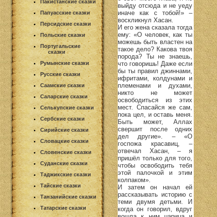
Пакистанские сказки
выйду отсюда и не уеду
иначе как с тобой!» –
Папуасские сказки
воскликнул Хасан.
Персидские сказки
И его жена сказала тогда
ему: «О человек, как ты
Польские сказки
можешь быть властен на
Португальские
такое дело? Какова твоя
сказки
порода? Ты не знаешь,
что говоришь! Даже если
Румынские сказки
бы ты правил джиннами,
Русские сказки
ифритами, колдунами и
племенами и духами,
Саамские сказки
никто не может
Саларские сказки
освободиться из этих
мест. Спасайся же сам,
Селькупские сказки
пока цел, и оставь меня.
Сербские сказки
Быть может, Аллах
свершит после одних
Сирийские сказки
дел другие». – «О
Словацкие сказки
госпожа красавиц, –
отвечал Хасан, – я
Словенские сказки
пришёл только для того,
Суданские сказки
чтобы освободить тебя
этой палочкой и этим
Таджикские сказки
колпаком».
Тайские сказки
И затем он начал ей
рассказывать историю с
Танзанийские сказки
теми двумя детьми. И
Татарские сказки
когда он говорил, вдруг
вошла к ним царица и