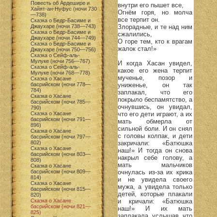
Повесть об Ардешире и
внутри его пышет все,
Хайят-ан-Нуфус (ночи 730
Огнём горя, но молча
—738)
все терпит он.
Сказка о Бедр-Басиме и
Злорадные, и те над ним
Джаухаре (ночи 738—743)
Сказка о Бедр-Басиме и
сжалились,
Джаухаре (ночи 744—749)
О горе тем, кто к врагам
Сказка о Бедр-Басиме и
жалок стал!»
Джаухаре (ночи 750—756)
Сказка о Сейф-аль-
Мулуке (ночи 756—767)
И когда Хасан увидел,
Сказка о Сейф-аль-
какое его жена терпит
Мулуке (ночи 768—778)
мученье, позор и
Сказка о Хасане
униженье, он так
басрийском (ночи 778—
784)
заплакал, что его
Сказка о Хасане
покрыло беспамятство, а
басрийском (ночи 785—
очнувшись, он увидал,
790)
что его дети играют, а их
Сказка о Хасане
басрийском (ночи 791—
мать обмерла от
896)
сильной боли. И он снял
Сказка о Хасане
с головы колпак, и дети
басрийском (ночи 797—
закричали: «Батюшка
802)
Сказка о Хасане
наш!» И тогда он снова
басрийском (ночи 803—
накрыл себе голову, а
808)
мать мальчиков
Сказка о Хасане
очнулась из-за их крика
басрийском (ночи 809—
814)
и не увидела своего
Сказка о Хасане
мужа, а увидела только
басрийском (ночи 815—
детей, которые плакали
820)
и кричали: «Батюшка
Сказка о Хасане
басрийском (ночи 821—
наш!» И их мать
825)
заплакала, услышав, что