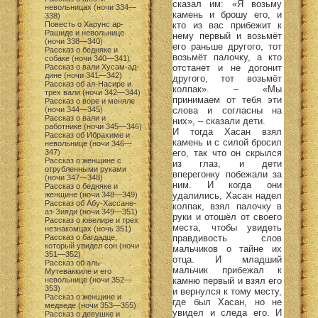
сказал им: «Я возьму
невольницах (ночи 334—
камень и брошу его, и
338)
кто из вас прибежит к
Повесть о Харунс ар-
Рашиде и невольнице
нему первый и возьмёт
(ночи 338—340)
его раньше другого, тот
Рассказ о бедняке и
возьмёт палочку, а кто
собаке (ночи 340—341)
отстанет и не догонит
Рассказ о вали Хусам-ад-
дине (ночи 341—342)
другого, тот возьмёт
Рассказ об ал-Насире и
колпак». – «Мы
трех вали (ночи 342—344)
принимаем от тебя эти
Рассказ о воре и меняле
слова и согласны на
(ночи 344—345)
Рассказ о вали и
них», – сказали дети.
работнике (ночи 345—346)
И тогда Хасан взял
Рассказ об Ибрахиме и
камень и с силой бросил
невольнице (ночи 346—
его, так что он скрылся
347)
Рассказ о женщине с
из глаз, и дети
отрубленными руками
вперегонку побежали за
(ночи 347—348)
ним. И когда они
Рассказ о бедняке и
удалились, Хасан надел
женщине (ночи 348—349)
Рассказ об Абу-Хассане-
колпак, взял палочку в
аз-Зияди (ночи 349—351)
руки и отошёл от своего
Рассказ о ювелире и трех
места, чтобы увидеть
незнакомцах (ночь 351)
правдивость слов
Рассказ о багдадце,
который увидел сон (ночи
мальчиков о тайне их
351—352)
отца. И младший
Рассказ об аль-
мальчик прибежал к
Мутеваккиле и его
камню первый и взял его
невольнице (ночи 352—
353)
и вернулся к тому месту,
Рассказ о женщине и
где был Хасан, но не
медведе (ночи 353—355)
увидел и следа его. И
Рассказ о девушке и