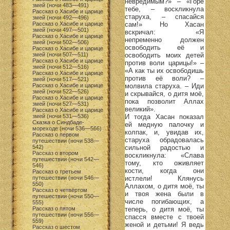
невредимым?» – «Горе
змей (ночи 483—491)
тебе, – воскликнула
Рассказ о Хасибе и царице
старуха, – спасайся
змей (ночи 492—496)
сам!» Но Хасан
Рассказ о Хасибе и царице
змей (ночи 497—501)
вскричал: «Я
Рассказ о Хасибе и царице
непременно должен
змей (ночи 502—506)
освободить её и
Рассказ о Хасибе и царице
освободить моих детей
змей (ночи 507—511)
Рассказ о Хасибе и царице
против воли царицы!» –
змей (ночи 512—516)
«А как ты их освободишь
Рассказ о Хасибе и царице
против её воли? –
змей (ночи 517—521)
молвила старуха. – Иди
Рассказ о Хасибе и царице
змей (ночи 522—526)
и скрывайся, о дитя моё,
Рассказ о Хасибе и царице
пока позволит Аллах
змей (ночи 527—531)
великий».
Рассказ о Хасибе и царице
И тогда Хасан показал
змей (ночи 531—536)
Сказка о Синдбаде-
ей медную палочку и
мореходе (ночи 536—566)
колпак, и, увидав их,
Рассказ о первом
старуха обрадовалась
путешествии (ночи 538—
сильной радостью и
542)
Рассказ о втором
воскликнула: «Слава
путешествии (ночи 542—
тому, кто оживляет
546)
кости, когда они
Рассказ о третьем
истлели! Клянусь
путешествии (ночи 546—
550)
Аллахом, о дитя моё, ты
Рассказ о четвёртом
и твоя жена были в
путешествии (ночи 550—
числе погибающих, а
555)
теперь, о дитя моё, ты
Рассказ о пятом
путешествии (ночи 556—
спасся вместе с твоей
559)
женой и детьми! Я ведь
Рассказ о шестом