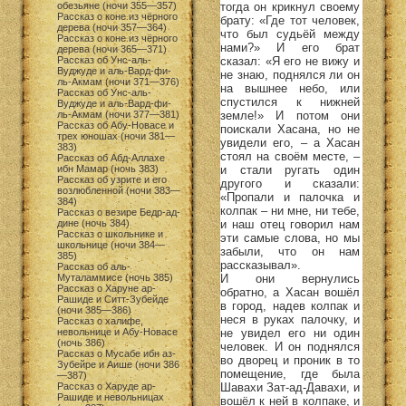
тогда он крикнул своему
обезьяне (ночи 355—357)
Рассказ о коне из чёрного
брату: «Где тот человек,
дерева (ночи 357—364)
что был судьёй между
Рассказ о коне из чёрного
нами?» И его брат
дерева (ночи 365—371)
сказал: «Я его не вижу и
Рассказ об Унс-аль-
Вуджуде и аль-Вард-фи-
не знаю, поднялся ли он
ль-Акмам (ночи 371—376)
на вышнее небо, или
Рассказ об Унс-аль-
спустился к нижней
Вуджуде и аль-Вард-фи-
земле!» И потом они
ль-Акмам (ночи 377—381)
Рассказ об Абу-Новасе и
поискали Хасана, но не
трех юношах (ночи 381—
увидели его, – а Хасан
383)
стоял на своём месте, –
Рассказ об Абд-Аллахе
и стали ругать один
ибн Мамар (ночь 383)
Рассказ об узрите и его
другого и сказали:
возлюбленной (ночи 383—
«Пропали и палочка и
384)
колпак – ни мне, ни тебе,
Рассказ о везире Бедр-ад-
и наш отец говорил нам
дине (ночь 384)
Рассказ о школьнике и
эти самые слова, но мы
школьнице (ночи 384—
забыли, что он нам
385)
рассказывал».
Рассказ об аль-
И они вернулись
Муталаммисе (ночь 385)
Рассказ о Харуне ар-
обратно, а Хасан вошёл
Рашиде и Ситт-Зубейде
в город, надев колпак и
(ночи 385—386)
неся в руках палочку, и
Рассказ о халифе,
не увидел его ни один
невольнице и Абу-Новасе
(ночь 386)
человек. И он поднялся
Рассказ о Мусабе ибн аз-
во дворец и проник в то
Зубейре и Аише (ночи 386
помещение, где была
—387)
Шавахи Зат-ад-Давахи, и
Рассказ о Харуде ар-
Рашиде и невольницах
вошёл к ней в колпаке, и