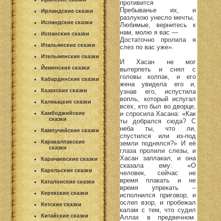
противится
Пребыванье их, и
Ирландские сказки
разлукою унесло мечты,
Исландские сказки
Любимые, вернитесь к
нам, молю я вас —
Испанские сказки
Достаточно пролила я
Итальянские сказки
слез по вас уже».
Ительменские сказки
И Хасан не мог
Йеменские сказки
вытерпеть и снял с
головы колпак, и его
Кабардинские сказки
жена увидела его и,
Казахские сказки
узнав его, испустила
вопль, который испугал
Калмыцкие сказки
всех, кто был во дворце,
и спросила Хасана: «Как
Камбоджийские
сказки
ты добрался сюда? С
неба ты, что ли,
Кампучийские сказки
спустился или из-под
Каракалпакские
земли поднялся?» И её
сказки
глаза пролили слезы, и
Хасан заплакал, и она
Карачаевские сказки
сказала ему: «О
Карельские сказки
человек, сейчас не
время плакать и не
Каталонские сказки
время упрекать –
Керекские сказки
исполнился приговор, и
ослеп взор, и пробежал
Кетские сказки
калам с тем, что судил
Китайские сказки
Аллах в предвечном.