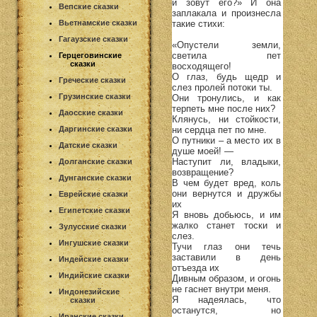
и зовут его?» И она
Вепские сказки
заплакала и произнесла
такие стихи:
Вьетнамские сказки
Гагаузские сказки
«Опустели земли,
светила пет
Герцеговинские
сказки
восходящего!
О глаз, будь щедр и
Греческие сказки
слез пролей потоки ты.
Грузинские сказки
Они тронулись, и как
терпеть мне после них?
Даосские сказки
Клянусь, ни стойкости,
ни сердца пет по мне.
Даргинские сказки
О путники – а место их в
Датские сказки
душе моей! —
Наступит ли, владыки,
Долганские сказки
возвращение?
Дунганские сказки
В чем будет вред, коль
они вернутся и дружбы
Еврейские сказки
их
Египетские сказки
Я вновь добьюсь, и им
жалко станет тоски и
Зулусские сказки
слез.
Ингушские сказки
Тучи глаз они течь
заставили в день
Индейские сказки
отъезда их
Индийские сказки
Дивным образом, и огонь
не гаснет внутри меня.
Индонезийские
Я надеялась, что
сказки
останутся, но
Иранские сказки