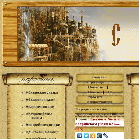
Главная
страница
|
Новости
|
Поиск
|
О
Абазинские сказки
проекте
|
Абхазские сказки
Иллюстрации
Аварские сказки
Народные сказки
»
Арабские сказки
»
1000 и
Австралийские
сказки
1 ночь
:
Сказка о Хасане
басрийском (ночи 821—
Австрийские сказки
825)
Адыгейские сказки