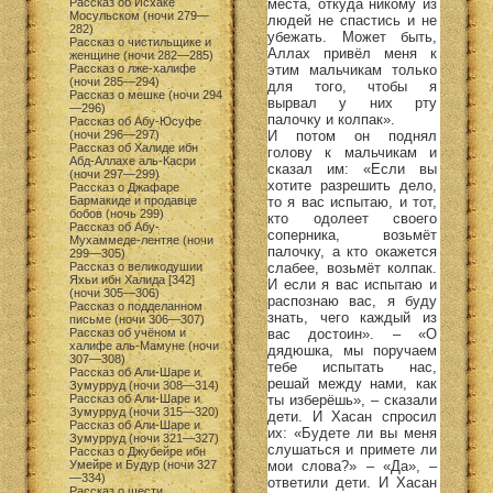
места, откуда никому из
Рассказ об Исхаке
Мосульском (ночи 279—
людей не спастись и не
282)
убежать. Может быть,
Рассказ о чистильщике и
Аллах привёл меня к
женщине (ночи 282—285)
этим мальчикам только
Рассказ о лже-халифе
(ночи 285—294)
для того, чтобы я
Рассказ о мешке (ночи 294
вырвал у них рту
—296)
палочку и колпак».
Рассказ об Абу-Юсуфе
И потом он поднял
(ночи 296—297)
Рассказ об Халиде ибн
голову к мальчикам и
Абд-Аллахе аль-Касри
сказал им: «Если вы
(ночи 297—299)
хотите разрешить дело,
Рассказ о Джафаре
то я вас испытаю, и тот,
Бармакиде и продавце
бобов (ночь 299)
кто одолеет своего
Рассказ об Абу-
соперника, возьмёт
Мухаммеде-лентяе (ночи
палочку, а кто окажется
299—305)
слабее, возьмёт колпак.
Рассказ о великодушии
Яхьи ибн Халида [342]
И если я вас испытаю и
(ночи 305—306)
распознаю вас, я буду
Рассказ о подделанном
знать, чего каждый из
письме (ночи 306—307)
вас достоин». – «О
Рассказ об учёном и
халифе аль-Мамуне (ночи
дядюшка, мы поручаем
307—308)
тебе испытать нас,
Рассказ об Али-Шаре и
решай между нами, как
Зумурруд (ночи 308—314)
ты изберёшь», – сказали
Рассказ об Али-Шаре и
Зумурруд (ночи 315—320)
дети. И Хасан спросил
Рассказ об Али-Шаре и
их: «Будете ли вы меня
Зумурруд (ночи 321—327)
слушаться и примете ли
Рассказ о Джубейре ибн
мои слова?» – «Да», –
Умейре и Будур (ночи 327
—334)
ответили дети. И Хасан
Рассказ о шести