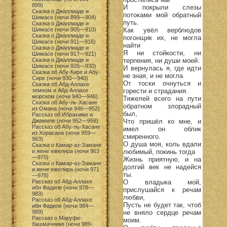
899)
И покрыли слезы
Сказка о Джаллиаде и
потоками мой обратный
Шимасе (ночи 899—904)
путь.
Сказка о Джаллиаде и
Как увёл верблюдов
Шимасе (ночи 905—910)
Сказка о Джаллиаде и
погонщик их, не могла
Шимасе (ночи 911—916)
найти
Сказка о Джаллиаде и
Я ни стойкости, ни
Шимасе (ночи 917—921)
терпения, ни души моей.
Сказка о Джаллиаде и
Шимасе (ночи 926—930)
И вернулась я, где идти
Сказка об Абу-Кире и Абу-
не зная, и не могла
Сире (ночи 930—940)
От тоски очнуться и
Сказка об Абд-Аллахе
горести и страдания.
земном и Абд-Аллахе
морском (ночи 940—946)
Тяжелей всего на пути
Сказка об Абу-ль-Хасане
обратном злорадный
из Омана (ночи 946—952)
был,
Рассказ об Ибрахиме и
Что пришёл ко мне, и
Джамиле (ночи 952—959)
Рассказ об Абу-ль-Хасане
имел он облик
из Хорасана (ночи 959—
смиренного.
963)
О душа моя, коль вдали
Сказка о Камар-аз-Замане
любимый, покинь тогда
и жене ювелира (ночи 963
—970)
Жизнь приятную, и на
Сказка о Камар-аз-Замане
долгий век не надейся
и жене ювелира (ночи 971
ты.
—978)
О владыка мой,
Рассказ об Абд-Аллахе
ибн Фадиле (ночи 978—
прислушайся к речам
983)
любви,
Рассказ об Абд-Аллахе
Пусть не будет так, чтоб
ибн Фадиле (ночи 984—
не вняло сердце речам
989)
Рассказ о Маруфе-
моим.
башмачнике (ночи 989-