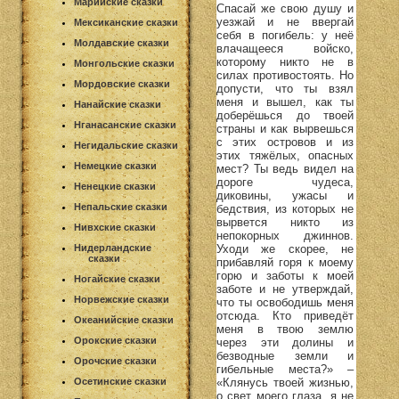
Марийские сказки
Спасай же свою душу и
уезжай и не ввергай
Мексиканские сказки
себя в погибель: у неё
Молдавские сказки
влачащееся войско,
которому никто не в
Монгольские сказки
силах противостоять. Но
Мордовские сказки
допусти, что ты взял
меня и вышел, как ты
Нанайские сказки
доберёшься до твоей
Нганасанские сказки
страны и как вырвешься
с этих островов и из
Негидальские сказки
этих тяжёлых, опасных
Немецкие сказки
мест? Ты ведь видел на
дороге чудеса,
Ненецкие сказки
диковины, ужасы и
Непальские сказки
бедствия, из которых не
вырвется никто из
Нивхские сказки
непокорных джиннов.
Уходи же скорее, не
Нидерландские
сказки
прибавляй горя к моему
горю и заботы к моей
Ногайские сказки
заботе и не утверждай,
Норвежские сказки
что ты освободишь меня
отсюда. Кто приведёт
Океанийские сказки
меня в твою землю
Орокские сказки
через эти долины и
безводные земли и
Орочские сказки
гибельные места?» –
«Клянусь твоей жизнью,
Осетинские сказки
о свет моего глаза, я не