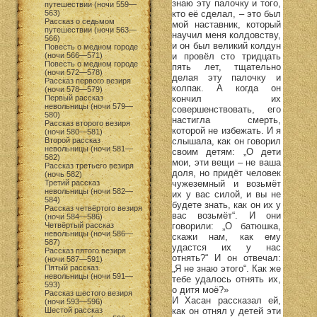
знаю эту палочку и того,
путешествии (ночи 559—
кто её сделал, – это был
563)
Рассказ о седьмом
мой наставник, который
путешествии (ночи 563—
научил меня колдовству,
566)
и он был великий колдун
Повесть о медном городе
и провёл сто тридцать
(ночи 566—571)
Повесть о медном городе
пять лет, тщательно
(ночи 572—578)
делая эту палочку и
Рассказ первого везиря
колпак. А когда он
(ночи 578—579)
кончил их
Первый рассказ
невольницы (ночи 579—
совершенствовать, его
580)
настигла смерть,
Рассказ второго везиря
которой не избежать. И я
(ночи 580—581)
слышала, как он говорил
Второй рассказ
невольницы (ночи 581—
своим детям: „О дети
582)
мои, эти вещи – не ваша
Рассказ третьего везиря
доля, но придёт человек
(ночь 582)
чужеземный и возьмёт
Третий рассказ
невольницы (ночи 582—
их у вас силой, и вы не
584)
будете знать, как он их у
Рассказ четвёртого везиря
вас возьмёт“. И они
(ночи 584—586)
говорили: „О батюшка,
Четвёртый рассказ
невольницы (ночи 586—
скажи нам, как ему
587)
удастся их у нас
Рассказ пятого везиря
отнять?“ И он отвечал:
(ночи 587—591)
„Я не знаю этого“. Как же
Пятый рассказ
невольницы (ночи 591—
тебе удалось отнять их,
593)
о дитя моё?»
Рассказ шестого везиря
И Хасан рассказал ей,
(ночи 593—596)
как он отнял у детей эти
Шестой рассказ