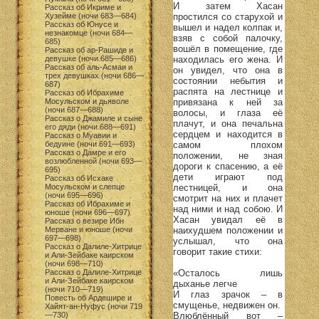
И затем Хасан
Рассказ об Икриме и
простился со старухой и
Хузейме (ночи 683—684)
Рассказ об Юнусе и
вышел и надел колпак и,
незнакомце (ночи 684—
взяв с собой палочку,
685)
вошёл в помещение, где
Рассказ об ар-Рашиде и
находилась его жена. И
девушке (ночи 685—686)
Рассказ об аль-Асмаи и
он увидел, что она в
трех девушках (ночи 686—
состоянии небытия и
687)
распята на лестнице и
Рассказ об Ибрахиме
привязана к ней за
Мосульском и дьяволе
(ночи 687—688)
волосы, и глаза её
Рассказ о Джамиле и сыне
плачут, и она печальна
его дяди (ночи 688—691)
сердцем и находится в
Рассказ о Муавии и
самом плохом
бедуине (ночи 691—693)
Рассказ о Дамре и его
положении, не зная
возлюбленной (ночи 693—
дороги к спасению, а её
695)
дети играют под
Рассказ об Исхаке
лестницей, и она
Мосульском и слепце
(ночи 695—696)
смотрит на них и плачет
Рассказ об Ибрахиме и
над ними и над собою. И
юноше (ночи 696—697)
Хасан увидал её в
Рассказ о везире Ибн
наихудшем положении и
Мерване и юноше (ночи
697—698)
услышал, что она
Рассказ о Далиле-Хитрице
говорит такие стихи:
и Али-Зейбаке каирском
(ночи 698—710)
«Осталось лишь
Рассказ о Далиле-Хитрице
и Али-Зейбаке каирском
дыханье легче
(ночи 710—719)
И глаз зрачок – в
Повесть об Ардешире и
смущенье, недвижен он.
Хайят-ан-Нуфус (ночи 719
Влюблённый вот –
—730)