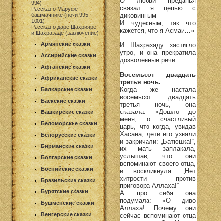
О любви преданья
994)
связал я цепью с
Рассказ о Маруфе-
диковинным
башмачнике (ночи 995-
1001)
И чудесным, так что
Рассказ о даре Шахрияре
кажется, что я Асмаи…»
и Шахразаде (заключение)
Армянские сказки
И Шахразаду застигло
утро, и она прекратила
Ассирийские сказки
дозволенные речи.
Афганские сказки
Восемьсот двадцать
Африканские сказки
третья ночь.
Когда же настала
Балкарские сказки
восемьсот двадцать
Баскские сказки
третья ночь, она
сказала: «Дошло до
Башкирские сказки
меня, о счастливый
Беломорские сказки
царь, что когда, увидав
Хасана, дети его узнали
Белорусские сказки
и закричали: „Батюшка!“,
Бирманские сказки
их мать заплакала,
услышав, что они
Болгарские сказки
вспоминают своего отца,
Боснийские сказки
и воскликнула: „Нет
хитрости против
Бразильские сказки
приговора Аллаха!“
Бурятские сказки
А про себя она
подумала: «О диво
Бушменские сказки
Аллаха! Почему они
Венгерские сказки
сейчас вспоминают отца