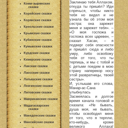
Заклинаю тебя Аллахом,
Коми-зырянские
откуда ты пришёл? Иди
сказки
спрячься, чтобы никто
Корейские сказки
тебя но видел и не
узнала бы об этом моя
Корякские сказки
сестра: она зарежет
Креольские сказки
меня и зарежет тебя». –
«О моя госпожа и
Крымские сказки
госпожа всех царевен, –
Кубинские сказки
сказал Хасан, – я
подверг себя опасности
Кумыкские сказки
и пришёл сюда и либо
Курдские сказки
умру, либо освобожу
тебя от того, что ты
Кхмерские сказки
терпишь, и мы с тобой и
с детьми поедем в мою
Лакские сказки
страну наперекор носу
Лаосские сказки
этой развратницы, твоей
сестры».
Латышские сказки
И, услышав его слова,
Лезгинские сказки
Манар-ас-Сана
улыбнулась и
Литовские сказки
Засмеялась и долгое
Мавриканские сказки
время качала головой и
сказала: «Не бывать,
Мадагаскарские
душа моя, не бывать,
сказки
чтобы освободил меня
Македонские сказки
от того, что я терплю,
кто-нибудь, кроме
Мансийские сказки
великого Аллаха!