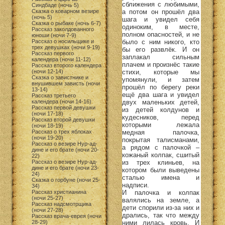
сближения с любимыми,
Синдбаде (ночь 5)
а потом он прошёл два
Сказка о коварном везире
(ночь 5)
шага и увидел себя
Сказка о рыбаке (ночь 6-7)
одиноким, в месте,
Рассказ заколдованного
полном опасностей, и не
юноши (ночи 7-9)
было с ним никого, кто
Рассказ о носильщике и
трех девушках (ночи 9-19)
бы его развлёк. И он
Рассказ первого
заплакал сильным
календера (ночи 11-12)
плачем и произнёс такие
Рассказ второго календера
стихи, которые мы
(ночи 12-14)
Сказка о завистнике и
упомянули, и затем
внушившем зависть (ночи
прошёл по берегу реки
13-14)
ещё два шага и увидел
Рассказ третьего
двух маленьких детей,
календера (ночи 14-16)
Рассказ первой девушки
из детей колдунов и
(ночи 17-18)
кудесников, перед
Рассказ второй девушки
которыми лежала
(ночи 18-19)
медная палочка,
Рассказ о трех яблоках
(ночи 19-20)
покрытая талисманами,
Рассказ о везире Нур-ад-
а рядом с палочкой –
дине и его брате (ночи 20-
кожаный колпак, сшитый
22)
из трех клиньев, на
Рассказ о везире Нур-ад-
дине и его брате (ночи 23-
котором были выведены
24)
сталью имена и
Сказка о горбуне (ночи 25-
надписи.
34)
И палочка и колпак
Рассказ христианина
(ночи 25-27)
валялись на земле, а
Рассказ надсмотрщика
дети спорили из-за них и
(ночи 27-28)
дрались, так что между
Рассказ врача-еврея (ночи
ними лилась кровь. И
28-29)