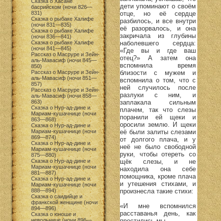
Сказка о Хасане
дети упоминают о своём
басрийском (ночи 826—
отце, но её сердце
831)
Сказка о рыбаке Халифе
разбилось, и все внутри
(ночи 831—835)
её разорвалось, и она
Сказка о рыбаке Халифе
закричала из глубины
(ночи 836—841)
наболевшего сердца:
Сказка о рыбаке Халифе
(ночи 841—845)
«Где вы и где ваш
Рассказ о Масруре и Зейн-
отец?» А затем она
аль-Мавасиф (ночи 845—
вспомнила время
850)
близости с мужем и
Рассказ о Масруре и Зейн-
аль-Мавасиф (ночи 851—
вспомнила о том, что с
857)
ней случилось после
Рассказ о Масруре и Зейн-
разлуки с ним, и
аль-Мавасиф (ночи 858—
заплакала сильным
863)
Сказка о Нур-ад-дине и
плачем, так что слезы
Мариам-кушачнице (ночи
поранили ей щеки и
863—868)
оросили землю. И щеки
Сказка о Нур-ад-дине и
её были залиты слезами
Мариам-кушачнице (ночи
869—874)
от долгого плача, и у
Сказка о Нур-ад-дине и
неё не было свободной
Мариам-кушачнице (ночи
руки, чтобы отереть со
875—880)
щёк слезы, и не
Сказка о Нур-ад-дине и
Мариам-кушачнице (ночи
находила она себе
881—887)
помощника, кроме плача
Сказка о Нур-ад-дине и
и утешения стихами, и
Мариам-кушачнице (ночи
произнесла такие стихи:
888—894)
Сказка о саидийце и
франкской женщине (ночи
«И мне вспомнился
894—896)
расставанья день, как
Сказка о юноше и
простились мы
невольнице (ночи 896—