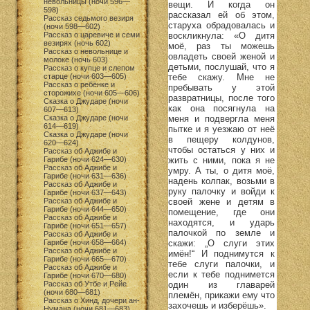
невольницы (ночи 596—
вещи. И когда он
598)
рассказал ей об этом,
Рассказ седьмого везиря
старуха обрадовалась и
(ночи 598—602)
воскликнула: «О дитя
Рассказ о царевиче и семи
везирях (ночь 602)
моё, раз ты можешь
Рассказ о невольнице и
овладеть своей женой и
молоке (ночь 603)
детьми, послушай, что я
Рассказ о купце и слепом
тебе скажу. Мне не
старце (ночи 603—605)
Рассказ о ребёнке и
пребывать у этой
сторожихе (ночи 605—606)
развратницы, после того
Сказка о Джударе (ночи
как она посягнула на
607—613)
меня и подвергла меня
Сказка о Джударе (ночи
614—619)
пытке и я уезжаю от неё
Сказка о Джударе (ночи
в пещеру колдунов,
620—624)
чтобы остаться у них и
Рассказ об Аджибе и
жить с ними, пока я не
Гарибе (ночи 624—630)
Рассказ об Аджибе и
умру. А ты, о дитя моё,
Гарибе (ночи 631—636)
надень колпак, возьми в
Рассказ об Аджибе и
руку палочку и войди к
Гарибе (ночи 637—643)
своей жене и детям в
Рассказ об Аджибе и
Гарибе (ночи 644—650)
помещение, где они
Рассказ об Аджибе и
находятся, и ударь
Гарибе (ночи 651—657)
палочкой по земле и
Рассказ об Аджибе и
скажи: „О слуги этих
Гарибе (ночи 658—664)
Рассказ об Аджибе и
имён!“ И поднимутся к
Гарибе (ночи 665—670)
тебе слуги палочки, и
Рассказ об Аджибе и
если к тебе поднимется
Гарибе (ночи 670—680)
один из главарей
Рассказ об Утбе и Рейе
(ночи 680—681)
племён, прикажи ему что
Рассказ о Хинд, дочери ан-
захочешь и изберёшь».
Нумана (ночи 681—683)