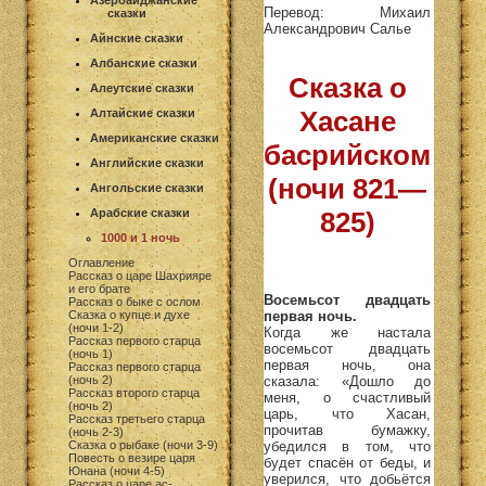
Азербайджанские
Перевод: Михаил
сказки
Александрович Салье
Айнские сказки
Албанские сказки
Сказка о
Алеутские сказки
Хасане
Алтайские сказки
Американские сказки
басрийском
Английские сказки
(ночи 821—
Ангольские сказки
Арабские сказки
825)
1000 и 1 ночь
Оглавление
Рассказ о царе Шахрияре
и его брате
Восемьсот двадцать
Рассказ о быке с ослом
первая ночь.
Сказка о купце и духе
(ночи 1-2)
Когда же настала
Рассказ первого старца
восемьсот двадцать
(ночь 1)
первая ночь, она
Рассказ первого старца
сказала: «Дошло до
(ночь 2)
Рассказ второго старца
меня, о счастливый
(ночь 2)
царь, что Хасан,
Рассказ третьего старца
прочитав бумажку,
(ночь 2-3)
убедился в том, что
Сказка о рыбаке (ночи 3-9)
Повесть о везире царя
будет спасён от беды, и
Юнана (ночи 4-5)
уверился, что добьётся
Рассказ о царе ас-