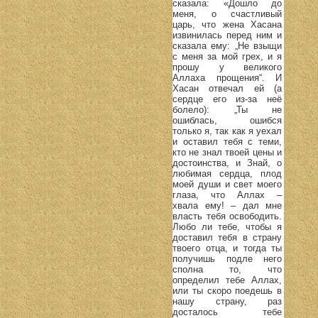
сказала: «Дошло до
меня, о счастливый
царь, что жена Хасана
извинилась перед ним и
сказала ему: „Не взыщи
с меня за мой грех, и я
прошу у великого
Аллаха прощения“. И
Хасан отвечал ей (а
сердце его из-за неё
болело): „Ты не
ошиблась, ошибся
только я, так как я уехал
и оставил тебя с теми,
кто не знал твоей цены и
достоинства, и Знай, о
любимая сердца, плод
моей души и свет моего
глаза, что Аллах –
хвала ему! – дал мне
власть тебя освободить.
Любо ли тебе, чтобы я
доставил тебя в страну
твоего отца, и тогда ты
получишь подле него
сполна то, что
определил тебе Аллах,
или ты скоро поедешь в
нашу страну, раз
досталось тебе