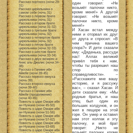
Рассказ портного (ночи 29-
один говорил: «Не
31)
возьмёт палочки никто,
Рассказ цирюльника о
кроме меня!» А другой
самом себе (ночь 31)
говорил: «Не возьмёт
Рассказ о первом брате
цирюльника (ночь 31)
палочки никто, кроме
Рассказ о втором брате
меня!»
цирюльника (ночи 31-32)
И Хасан встал между
Рассказ о третьем брате
ними и оторвал их друг
цирюльника (ночь 32)
Рассказ о четвертом брате
от друга и спросил: «В
цирюльника (ночь 32)
чем причина вашего
Рассказ о пятом брате
спора?» И дети сказали
цирюльника (ночи 32-33)
ему: «Дяденька, рассуди
Рассказ о шестом брате
цирюльника (ночи 33-34)
нас! Аллах великий
Рассказ о двух везирях и
привёл тебя к нам,
Анис аль-Джалис (ночи 34-
чтобы ты разрешил наш
38)
спор по
Рассказ о Ганиме ибн
Айюбе (ночи 39-45)
справедливости». –
Рассказ первого евнуха
«Расскажите мне вашу
(ночь 39)
историю, и я рассужу
Рассказ второго евнуха
вас», – сказал Хасан. И
(ночи 39-40)
Рассказ о Ганиме ибн
дети сказали ему: «Мы
Айюбе (продолжение)
родные братья, и наш
(ночи 40-45)
отец был один из
Повесть о царе Омаре ибн
больших колдунов, и он
ан-Нумане (ночи 45-50)
Повесть о царе Омаре ибн
жил в пещере на этой
ан-Нумане (ночи 51-56)
горе. Он умер и оставил
Повесть о царе Омаре ибн
нам этот колпак и эту
ан-Нумане (ночи 57-62)
палочку, и мой брат
Повесть о царе Омаре ибн
ан-Нумане (ночи 63-68)
говорит: „Никто не
Повесть о царе Омаре ибн
возьмёт палочки, кроме