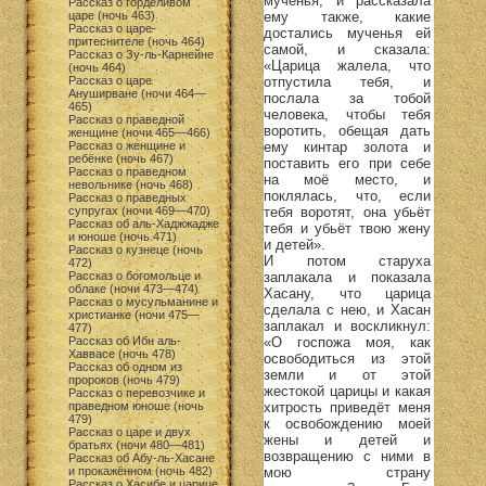
мученья, и рассказала
Рассказ о горделивом
ему также, какие
царе (ночь 463)
Рассказ о царе-
достались мученья ей
притеснителе (ночь 464)
самой, и сказала:
Рассказ о Зу-ль-Карнейне
«Царица жалела, что
(ночь 464)
отпустила тебя, и
Рассказ о царе
Ануширване (ночи 464—
послала за тобой
465)
человека, чтобы тебя
Рассказ о праведной
воротить, обещая дать
женщине (ночи 465—466)
ему кинтар золота и
Рассказ о женщине и
ребёнке (ночь 467)
поставить его при себе
Рассказ о праведном
на моё место, и
невольнике (ночь 468)
поклялась, что, если
Рассказ о праведных
тебя воротят, она убьёт
супругах (ночи 469—470)
Рассказ об аль-Хаджжадже
тебя и убьёт твою жену
и юноше (ночь 471)
и детей».
Рассказ о кузнеце (ночь
И потом старуха
472)
заплакала и показала
Рассказ о богомольце и
облаке (ночи 473—474)
Хасану, что царица
Рассказ о мусульманине и
сделала с нею, и Хасан
христианке (ночи 475—
заплакал и воскликнул:
477)
«О госпожа моя, как
Рассказ об Ибн аль-
Хаввасе (ночь 478)
освободиться из этой
Рассказ об одном из
земли и от этой
пророков (ночь 479)
жестокой царицы и какая
Рассказ о перевозчике и
хитрость приведёт меня
праведном юноше (ночь
479)
к освобождению моей
Рассказ о царе и двух
жены и детей и
братьях (ночи 480—481)
возвращению с ними в
Рассказ об Абу-ль-Хасане
мою страну
и прокажённом (ночь 482)
Рассказ о Хасибе и царице