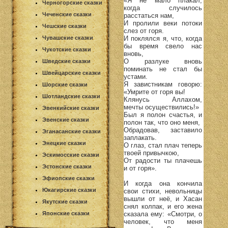
«Я не мало плакал,
Черногорские сказки
когда случилось
Чеченские сказки
расстаться нам,
И пролили веки потоки
Чешские сказки
слез от горя.
И поклялся я, что, когда
Чувашские сказки
бы время свело нас
Чукотские сказки
вновь,
О разлуке вновь
Шведские сказки
поминать не стал бы
Швейцарские сказки
устами.
Я завистникам говорю:
Шорские сказки
«Умрите от горя вы!
Шотландские сказки
Клянусь Аллахом,
мечты осуществились!»
Эвенкийские сказки
Был я полон счастья, и
Эвенские сказки
полон так, что оно меня,
Обрадовав, заставило
Эганасанские сказки
заплакать.
Энецкие сказки
О глаз, стал плач теперь
твоей привычкою,
Эскимосские сказки
От радости ты плачешь
Эстонские сказки
и от горя».
Эфиопские сказки
И когда она кончила
Юкагирские сказки
свои стихи, невольницы
вышли от неё, и Хасан
Якутские сказки
снял колпак, и его жена
сказала ему: «Смотри, о
Японские сказки
человек, что меня