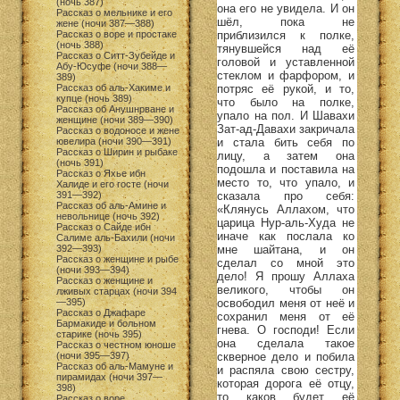
(ночь 387)
она его не увидела. И он
Рассказ о мельнике и его
шёл, пока не
жене (ночи 387—388)
приблизился к полке,
Рассказ о воре и простаке
(ночь 388)
тянувшейся над её
Рассказ о Ситт-Зубейде и
головой и уставленной
Абу-Юсуфе (ночи 388—
стеклом и фарфором, и
389)
потряс её рукой, и то,
Рассказ об аль-Хакиме и
купце (ночь 389)
что было на полке,
Рассказ об Анушнрване и
упало на пол. И Шавахи
женщине (ночи 389—390)
Зат-ад-Давахи закричала
Рассказ о водоносе и жене
и стала бить себя по
ювелира (ночи 390—391)
Рассказ о Ширин и рыбаке
лицу, а затем она
(ночь 391)
подошла и поставила на
Рассказ о Яхье ибн
место то, что упало, и
Халиде и его госте (ночи
сказала про себя:
391—392)
Рассказ об аль-Амине и
«Клянусь Аллахом, что
невольнице (ночь 392)
царица Нур-аль-Худа не
Рассказ о Сайде ибн
иначе как послала ко
Салиме аль-Бахили (ночи
мне шайтана, и он
392—393)
Рассказ о женщине и рыбе
сделал со мной это
(ночи 393—394)
дело! Я прошу Аллаха
Рассказ о женщине и
великого, чтобы он
лживых старцах (ночи 394
освободил меня от неё и
—395)
Рассказ о Джафаре
сохранил меня от её
Бармакиде и больном
гнева. О господи! Если
старике (ночь 395)
она сделала такое
Рассказ о честном юноше
скверное дело и побила
(ночи 395—397)
Рассказ об аль-Мамуне и
и распяла свою сестру,
пирамидах (ночи 397—
которая дорога её отцу,
398)
то каков будет её
Рассказ о воре,