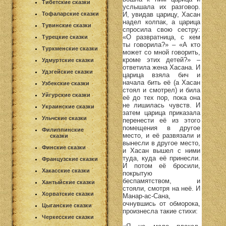
Тибетские сказки
услышала их разговор.
И, увидав царицу, Хасан
Тофаларские сказки
надел колпак, а царица
Тувинские сказки
спросила свою сестру:
«О развратница, с кем
Турецкие сказки
ты говорила?» – «А кто
Туркменские сказки
может со мной говорить,
кроме этих детей?» –
Удмуртские сказки
ответила жена Хасана. И
Удэгейские сказки
царица взяла бич и
начала бить её (а Хасан
Узбекские сказки
стоял и смотрел) и била
Уйгурские сказки
её до тех пор, пока она
не лишилась чувств. И
Украинские сказки
затем царица приказала
Ульчские сказки
перенести её из этого
помещения в другое
Филиппинские
место, и её развязали и
сказки
вынесли в другое место,
Финские сказки
и Хасан вышел с ними
туда, куда её принесли.
Французские сказки
И потом её бросили,
Хакасские сказки
покрытую
беспамятством, и
Хантыйские сказки
стояли, смотря на неё. И
Хорватские сказки
Манар-ас-Сана,
очнувшись от обморока,
Цыганские сказки
произнесла такие стихи:
Черкесские сказки