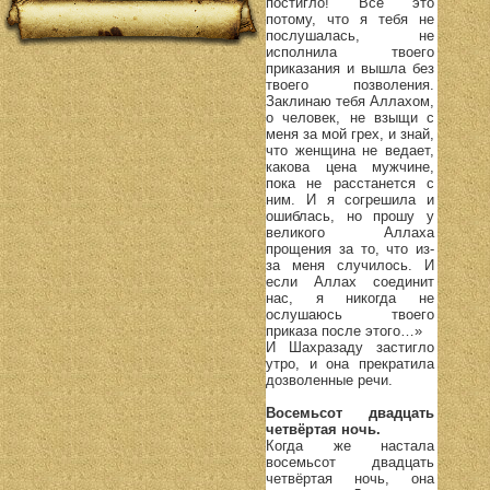
постигло! Все это
потому, что я тебя не
послушалась, не
исполнила твоего
приказания и вышла без
твоего позволения.
Заклинаю тебя Аллахом,
о человек, не взыщи с
меня за мой грех, и знай,
что женщина не ведает,
какова цена мужчине,
пока не расстанется с
ним. И я согрешила и
ошиблась, но прошу у
великого Аллаха
прощения за то, что из-
за меня случилось. И
если Аллах соединит
нас, я никогда не
ослушаюсь твоего
приказа после этого…»
И Шахразаду застигло
утро, и она прекратила
дозволенные речи.
Восемьсот двадцать
четвёртая ночь.
Когда же настала
восемьсот двадцать
четвёртая ночь, она