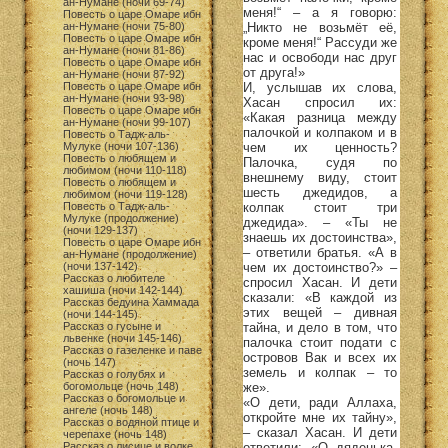
ан-Нумане (ночи 69-74)
меня!“ – а я говорю:
Повесть о царе Омаре ибн
„Никто не возьмёт её,
ан-Нумане (ночи 75-80)
Повесть о царе Омаре ибн
кроме меня!“ Рассуди же
ан-Нумане (ночи 81-86)
нас и освободи нас друг
Повесть о царе Омаре ибн
от друга!»
ан-Нумане (ночи 87-92)
И, услышав их слова,
Повесть о царе Омаре ибн
ан-Нумане (ночи 93-98)
Хасан спросил их:
Повесть о царе Омаре ибн
«Какая разница между
ан-Нумане (ночи 99-107)
палочкой и колпаком и в
Повесть о Тадж-аль-
чем их ценность?
Мулуке (ночи 107-136)
Повесть о любящем и
Палочка, судя по
любимом (ночи 110-118)
внешнему виду, стоит
Повесть о любящем и
шесть джедидов, а
любимом (ночи 119-128)
колпак стоит три
Повесть о Тадж-аль-
Мулуке (продолжение)
джедида». – «Ты не
(ночи 129-137)
знаешь их достоинства»,
Повесть о царе Омаре ибн
– ответили братья. «А в
ан-Нумане (продолжение)
чем их достоинство?» –
(ночи 137-142)
Рассказ о любителе
спросил Хасан. И дети
хашиша (ночи 142-144)
сказали: «В каждой из
Рассказ бедуина Хаммада
этих вещей – дивная
(ночи 144-145)
тайна, и дело в том, что
Рассказ о гусыне и
львенке (ночи 145-146)
палочка стоит подати с
Рассказ о газеленке и паве
островов Вак и всех их
(ночь 147)
земель и колпак – то
Рассказ о голубях и
же».
богомольце (ночь 148)
Рассказ о богомольце и
«О дети, ради Аллаха,
ангеле (ночь 148)
откройте мне их тайну»,
Рассказ о водяной птице и
– сказал Хасан. И дети
черепахе (ночь 148)
ответили: «О дяденька,
Рассказ о лисице и волке