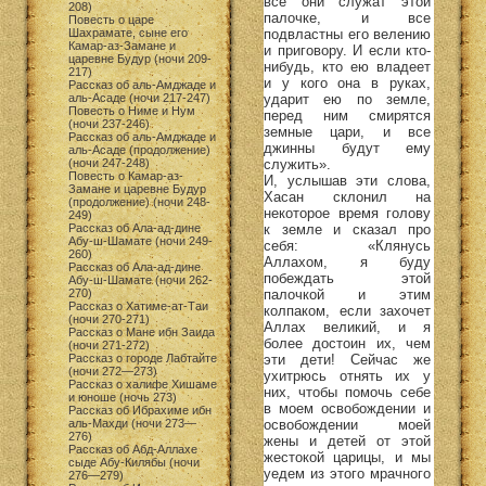
все они служат этой
208)
палочке, и все
Повесть о царе
подвластны его велению
Шахрамате, сыне его
Камар-аз-Замане и
и приговору. И если кто-
царевне Будур (ночи 209-
нибудь, кто ею владеет
217)
и у кого она в руках,
Рассказ об аль-Амджаде и
ударит ею по земле,
аль-Асаде (ночи 217-247)
Повесть о Ниме и Нум
перед ним смирятся
(ночи 237-246)
земные цари, и все
Рассказ об аль-Амджаде и
джинны будут ему
аль-Асаде (продолжение)
служить».
(ночи 247-248)
Повесть о Камар-аз-
И, услышав эти слова,
Замане и царевне Будур
Хасан склонил на
(продолжение) (ночи 248-
некоторое время голову
249)
к земле и сказал про
Рассказ об Ала-ад-дине
Абу-ш-Шамате (ночи 249-
себя: «Клянусь
260)
Аллахом, я буду
Рассказ об Ала-ад-дине
побеждать этой
Абу-ш-Шамате (ночи 262-
палочкой и этим
270)
Рассказ о Хатиме-ат-Таи
колпаком, если захочет
(ночи 270-271)
Аллах великий, и я
Рассказ о Мане ибн Заида
более достоин их, чем
(ночи 271-272)
эти дети! Сейчас же
Рассказ о городе Лабтайте
(ночи 272—273)
ухитрюсь отнять их у
Рассказ о халифе Хишаме
них, чтобы помочь себе
и юноше (ночь 273)
в моем освобождении и
Рассказ об Ибрахиме ибн
освобождении моей
аль-Махди (ночи 273—
276)
жены и детей от этой
Рассказ об Абд-Аллахе
жестокой царицы, и мы
сыде Абу-Килябы (ночи
уедем из этого мрачного
276—279)