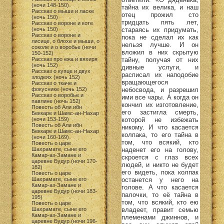
(ночи 148-150)
тайна их велика, и наш
Рассказ о мыши и ласке
отец прожил сто
(ночь 150)
тридцать пять лет,
Рассказ о вороне и коте
стараясь их придумать,
(ночь 150)
Рассказ о вороне и
пока не сделал их как
лисице, о блохе и мыши, о
нельзя лучше. И он
соколе и о воробье (ночи
вложил в них скрытую
150-152)
тайну, получая от них
Рассказ про ежа и вяхиря
(ночь 152)
дивные услуги, и
Рассказ о купце и двух
расписал их наподобие
злодеях (ночь 152)
вращающегося
Рассказ о ткаче и
небосвода, и разрешил
фокуснике (ночь 152)
Рассказ о воробье и
ими все чары. А когда он
павлине (ночь 152)
кончил их изготовление,
Повесть об Али ибн
его застигла смерть,
Беккаре и Шамс-ан-Нахар
которой не избежать
(ночи 153-159)
Повесть об Али ибн
никому. И что касается
Беккаре и Шамс-ан-Нахар
колпака, то его тайна в
(ночи 160-169)
том, что всякий, кто
Повесть о царе
наденет его на голову,
Шахрамате, сыне его
Камар-аз-Замане и
скроется с глаз всех
царевне Будур (ночи 170-
людей, и никто не будет
182)
его видеть, пока колпак
Повесть о царе
останется у него на
Шахрамате, сыне его
Камар-аз-Замане и
голове. А что касается
царевне Будур (ночи 183-
палочки, то её тайна в
195)
том, что всякий, кто ею
Повесть о царе
владеет, правит семью
Шахрамате, сыне его
Камар-аз-Замане и
племенами джиннов, и
царевне Будур (ночи 196-