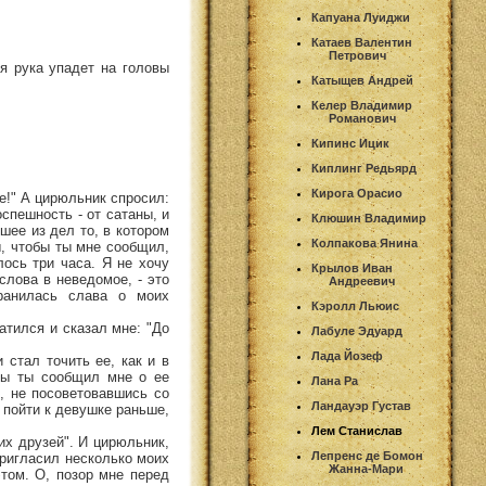
Капуана Луиджи
Катаев Валентин
Петрович
оя рука упадет на головы
Катыщев Андрей
Келер Владимир
Романович
Кипинс Ицик
Киплинг Редьярд
Кирога Орасио
це!" А цирюльник спросил:
оспешность - от сатаны, и
Клюшин Владимир
чшее из дел то, в котором
Колпакова Янина
, чтобы ты мне сообщил,
лось три часа. Я не хочу
Крылов Иван
слова в неведомое, - это
Андреевич
ранилась слава о моих
Кэролл Льюис
атился и сказал мне: "До
Лабуле Эдуард
Лада Йозеф
 стал точить ее, как и в
 бы ты сообщил мне о ее
Лана Ра
и, не посоветовавшись со
Ландауэр Густав
у пойти к девушке раньше,
Лем Станислав
оих друзей". И цирюльник,
Лепренс де Бомон
пригласил несколько моих
Жанна-Мари
этом. О, позор мне перед