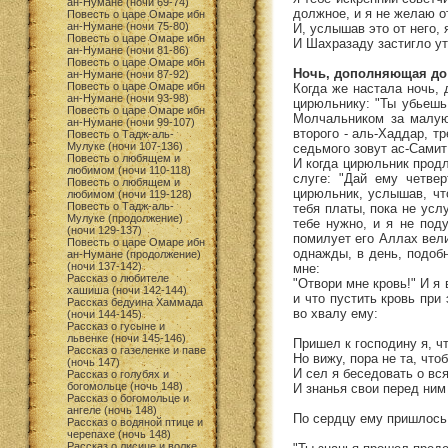
ан-Нумане (ночи 69-74)
должное, и я не желаю от
Повесть о царе Омаре ибн
ан-Нумане (ночи 75-80)
И, услышав это от него, 
Повесть о царе Омаре ибн
И Шахразаду застигло ут
ан-Нумане (ночи 81-86)
Повесть о царе Омаре ибн
Ночь, дополняющая до
ан-Нумане (ночи 87-92)
Повесть о царе Омаре ибн
Когда же настала ночь,
ан-Нумане (ночи 93-98)
цирюльнику: "Ты убьешь
Повесть о царе Омаре ибн
Молчальником за малую 
ан-Нумане (ночи 99-107)
второго - аль-Хаддар, тр
Повесть о Тадж-аль-
Мулуке (ночи 107-136)
седьмого зовут ас-Самит [
Повесть о любящем и
И когда цирюльник продл
любимом (ночи 110-118)
слуге: "Дай ему четве
Повесть о любящем и
цирюльник, услышав, что
любимом (ночи 119-128)
Повесть о Тадж-аль-
тебя платы, пока не усл
Мулуке (продолжение)
тебе нужно, и я не под
(ночи 129-137)
помилует его Аллах вели
Повесть о царе Омаре ибн
однажды, в день, подобн
ан-Нумане (продолжение)
(ночи 137-142)
мне:
Рассказ о любителе
"Отвори мне кровь!" И я
хашиша (ночи 142-144)
и что пустить кровь при
Рассказ бедуина Хаммада
во хвалу ему:
(ночи 144-145)
Рассказ о гусыне и
львенке (ночи 145-146)
Пришел к господину я, чт
Рассказ о газеленке и паве
Но вижу, пора не та, что
(ночь 147)
И сел я беседовать о вс
Рассказ о голубях и
богомольце (ночь 148)
И знанья свои перед ним
Рассказ о богомольце и
ангеле (ночь 148)
По сердцу ему пришлось 
Рассказ о водяной птице и
черепахе (ночь 148)
Рассказ о лисице и волке