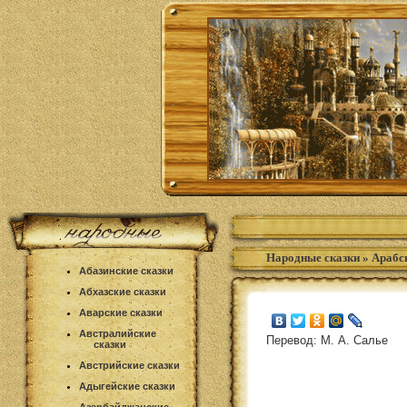
Народные сказки
»
Арабс
Абазинские сказки
Абхазские сказки
Аварские сказки
Австралийские
Перевод: М. А. Салье
сказки
Австрийские сказки
Адыгейские сказки