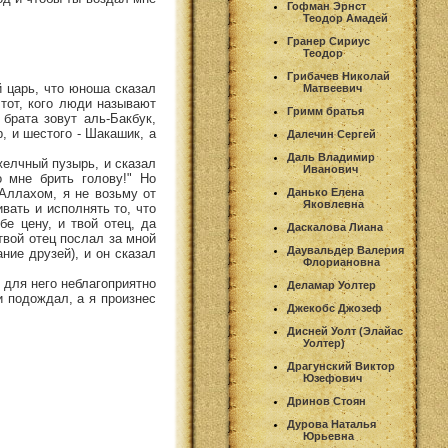
Гофман Эрнст
Теодор Амадей
Гранер Сириус
Теодор
Грибачев Николай
й царь, что юноша сказал
Матвеевич
 тот, кого люди называют
Гримм братья
брата зовут аль-Бакбук,
р, и шестого - Шакашик, а
Далечин Сергей
Даль Владимир
желчный пузырь, и сказал
Иванович
 мне брить голову!" Но
 Аллахом, я не возьму от
Данько Елена
Яковлевна
вать и исполнять то, что
бе цену, и твой отец, да
Даскалова Лиана
твой отец послал за мной
Даувальдер Валерия
ние друзей), и он сказал
Флориановна
 для него неблагоприятно
Деламар Уолтер
и подождал, а я произнес
Джекобс Джозеф
Дисней Уолт (Элайас
Уолтер)
Драгунский Виктор
Юзефович
Дринов Стоян
Дурова Наталья
Юрьевна