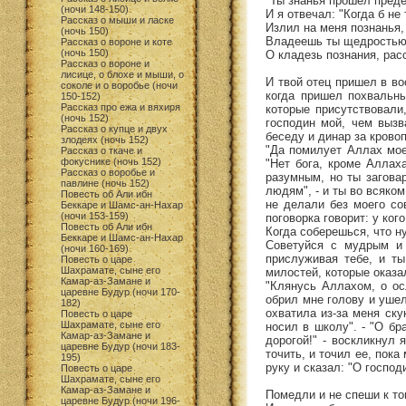
"Ты знанья прошел преде
(ночи 148-150)
И я отвечал: "Когда б не
Рассказ о мыши и ласке
Излил на меня познанья,
(ночь 150)
Владеешь ты щедростью,
Рассказ о вороне и коте
(ночь 150)
О кладезь познания, расс
Рассказ о вороне и
лисице, о блохе и мыши, о
И твой отец пришел в вос
соколе и о воробье (ночи
когда пришел похвальны
150-152)
Рассказ про ежа и вяхиря
которые присутствовали
(ночь 152)
господин мой, чем вызв
Рассказ о купце и двух
беседу и динар за кровоп
злодеях (ночь 152)
"Да помилует Аллах моег
Рассказ о ткаче и
фокуснике (ночь 152)
"Нет бога, кроме Аллах
Рассказ о воробье и
разумным, но ты загова
павлине (ночь 152)
людям", - и ты во всяко
Повесть об Али ибн
не делали без моего сов
Беккаре и Шамс-ан-Нахар
(ночи 153-159)
поговорка говорит: у ког
Повесть об Али ибн
Когда соберешься, что н
Беккаре и Шамс-ан-Нахар
Советуйся с мудрым и 
(ночи 160-169)
прислуживая тебе, и ты
Повесть о царе
Шахрамате, сыне его
милостей, которые оказал
Камар-аз-Замане и
"Клянусь Аллахом, о ос
царевне Будур (ночи 170-
обрил мне голову и ушел
182)
охватила из-за меня ску
Повесть о царе
Шахрамате, сыне его
носил в школу". - "О бр
Камар-аз-Замане и
дорогой!" - воскликнул 
царевне Будур (ночи 183-
точить, и точил ее, пок
195)
руку и сказал: "О господ
Повесть о царе
Шахрамате, сыне его
Камар-аз-Замане и
Помедли и не спеши к то
царевне Будур (ночи 196-