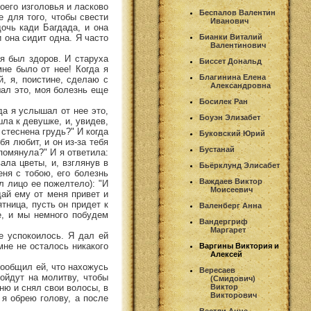
оего изголовья и ласково
Беспалов Валентин
е для того, чтобы свести
Иванович
дочь кади Багдада, и она
и она сидит одна. Я часто
Бианки Виталий
Валентинович
я был здоров. И старуха
Биссет Дональд
не было от нее! Когда я
Благинина Елена
й, я, поистине, сделаю с
Александровна
шал это, моя болезнь еще
Босилек Ран
да я услышал от нее это,
Боуэн Элизабет
шла к девушке, и, увидев,
 стеснена грудь?" И когда
Буковский Юрий
бя любит, и он из-за тебя
Бустанай
упомянула?" И я ответила:
ала цветы, и, взглянув в
Бьёрклунд Элисабет
еня с тобою, его болезнь
Важдаев Виктор
л лицо ее пожелтело): "И
Моисеевич
дай ему от меня привет и
ятница, пусть он придет к
Валенберг Анна
е, и мы немного побудем
Вандергриф
Маргарет
е успокоилось. Я дал ей
мне не осталось никакого
Варгины Виктория и
Алексей
сообщил ей, что нахожусь
Вересаев
ойдут на молитву, чтобы
(Смидович)
аню и снял свои волосы, в
Виктор
Викторович
 я обрею голову, а после