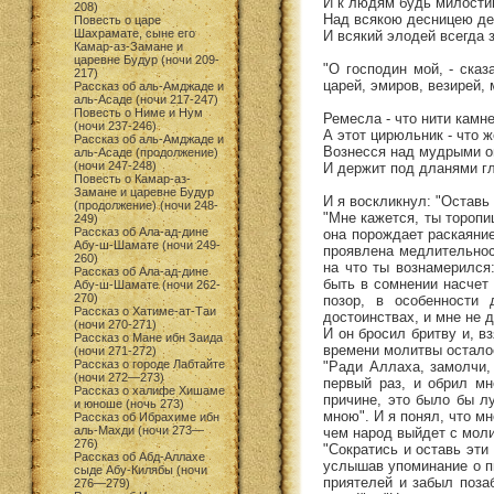
И к людям будь милостив
208)
Над всякою десницею де
Повесть о царе
Шахрамате, сыне его
И всякий элодей всегда 
Камар-аз-Замане и
царевне Будур (ночи 209-
"О господин мой, - ска
217)
царей, эмиров, везирей, 
Рассказ об аль-Амджаде и
аль-Асаде (ночи 217-247)
Повесть о Ниме и Нум
Ремесла - что нити камне
(ночи 237-246)
А этот цирюльник - что 
Рассказ об аль-Амджаде и
Вознесся над мудрыми о
аль-Асаде (продолжение)
(ночи 247-248)
И держит под дланями гл
Повесть о Камар-аз-
Замане и царевне Будур
И я воскликнул: "Оставь
(продолжение) (ночи 248-
"Мне кажется, ты торопиш
249)
Рассказ об Ала-ад-дине
она порождает раскаяние
Абу-ш-Шамате (ночи 249-
проявлена медлительнос
260)
на что ты вознамерился
Рассказ об Ала-ад-дине
быть в сомнении насчет 
Абу-ш-Шамате (ночи 262-
270)
позор, в особенности
Рассказ о Хатиме-ат-Таи
достоинствах, и мне не д
(ночи 270-271)
И он бросил бритву и, в
Рассказ о Мане ибн Заида
времени молитвы осталос
(ночи 271-272)
Рассказ о городе Лабтайте
"Ради Аллаха, замолчи, 
(ночи 272—273)
первый раз, и обрил мн
Рассказ о халифе Хишаме
причине, это было бы л
и юноше (ночь 273)
мною". И я понял, что мн
Рассказ об Ибрахиме ибн
аль-Махди (ночи 273—
чем народ выйдет с молит
276)
"Сократись и оставь эти 
Рассказ об Абд-Аллахе
услышав упоминание о пи
сыде Абу-Килябы (ночи
приятелей и забыл позаб
276—279)