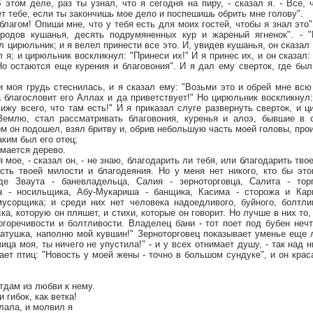
б этом деле, раз ты узнал, что я сегодня на пиру, - сказал я. - Все,
ет тебе, если ты закончишь мое дело и поспешишь обрить мне голову".
благом! Опиши мне, что у тебя есть для моих гостей, чтобы я знал это"
 родов кушанья, десять подрумяненных кур и жареный ягненок". - "
л цирюльник; и я велел принести все это. И, увидев кушанья, он сказал
ал я; и цирюльник воскликнул: "Принеси их!" И я принес их, и он сказал
Но остаются еще курения и благовония". И я дал ему сверток, где бы
 моя грудь стеснилась, и я сказал ему: "Возьми это и обрей мне всю
 благословит его Аллах и да приветствует!" Но цирюльник воскликнул
вижу всего, что там есть!" И я приказал слуге развернуть сверток, и 
Землю, стал рассматривать благовония, куренья и алоэ, бывшие в с
ом он подошел, взял бритву и, обрив небольшую часть моей головы, про
аким был его отец;
ымается дерево.
мое, - сказал он, - не знаю, благодарить ли тебя, или благодарить твое
сть твоей милости и благодеяния. Но у меня нет никого, кто бы это
де Зваута - баневладельца, Салия - зерноторговца, Салита - тор
а - носильщика, Абу-Мукариша - банщика, Касима - сторожа и Кар
усорщика; и среди них нет человека надоедливого, буйного, болтлив
ка, которую он пляшет, и стихи, которые он говорит. Но лучше в них то, 
огоречивости и болтливости. Владелец бани - тот поет под бубен неч
матушка, наполню мой кувшин!" Зерноторговец показывает уменье еще 
ца моя, ты ничего не упустила!" - и у всех отнимает душу, - так над
вает птиц: "Новость у моей жены - точно в большом сундуке", и он крас
тдам из любви к нему.
 гибок, как ветка!
лала, и молвил я