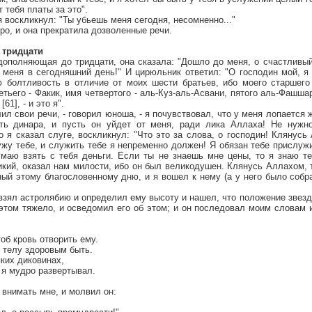
 тебя платы за это".
я воскликнул: "Ты убьешь меня сегодня, несомненно..."
ро, и она прекратила дозволенные речи.
 тридцати
 дополняющая до тридцати, она сказала: "Дошло до меня, о счастливы
 меня в сегодняшний день!" И цирюльник ответил: "О господин мой, я
болтливость в отличие от моих шести братьев, ибо моего старшего 
етьего - Факик, имя четвертого - аль-Куз-аль-Асвани, пятого аль-Фашша
61], - и это я".
ил свои речи, - говорил юноша, - я почувствовал, что у меня лопается 
рть динара, и пусть он уйдет от меня, ради лика Аллаха! Не нужно
 я сказал слуге, воскликнул: "Что это за слова, о господин! Клянусь
ужу тебе, и служить тебе я непременно должен! Я обязан тебе прислужи
умаю взять с тебя деньги. Если ты не знаешь мне цены, то я знаю те
кий, оказал нам милости, ибо он был великодушен. Клянусь Аллахом, 
ый этому благословенному дню, и я вошел к нему (а у него было собра
 взял астролябию и определил ему высоту и нашел, что положение звезд
 этом тяжело, и осведомил его об этом; и он последовал моим словам 
об кровь отворить ему.
б телу здоровым быть.
яких диковинах,
 я мудро развертывал.
внимать мне, и молвил он: