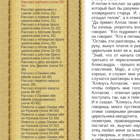
Рассказ портного (ночи 29-
И потом я послал за цир
31)
который был бы разумен 
Рассказ цирюльника о
зловредного старца. И, 
самом себе (ночь 31)
Рассказ о первом брате
отощал телом"; а я отвеч
цирюльника (ночь 31)
"Да примет Аллах твою м
Рассказ о втором брате
Ты хочешь укоротить во
цирюльника (ночи 31-32)
говорил: "Кто подрежет 
Рассказ о третьем брате
цирюльника (ночь 32)
он говорил: "Кто в пятни
Рассказ о четвертом брате
"Оставь эти разговоры, в
цирюльника (ночь 32)
руку, вынул платок и ра
Рассказ о пятом брате
цирюльник взял ее и, вы
цирюльника (ночи 32-33)
Рассказ о шестом брате
"Знай, что от начала с
цирюльника (ночи 33-34)
третьего от переселени
Рассказ о двух везирях и
Александра, - прошло в
Анис аль-Джалис (ночи 34-
счисления, Марс, и слу
38)
Рассказ о Ганиме ибн
хорошо, и служит мне у
Айюбе (ночи 39-45)
случатся разговоры и вещ
Рассказ первого евнуха
"Клянусь Аллахом, - вос
(ночь 39)
чтобы побрить мне голо
Рассказ второго евнуха
(ночи 39-40)
Аллахом, - отвечал цирю
Рассказ о Ганиме ибн
поступать так, как я теб
Айюбе (продолжение)
И я сказал: "Клянусь Ал
(ночи 40-45)
говоришь много пустяко
Повесть о царе Омаре ибн
ан-Нумане (ночи 45-50)
этими скверными речами
Повесть о царе Омаре ибн
цирюльника-звездочета, 
ан-Нумане (ночи 51-56)
геометрии, правоведени
Повесть о царе Омаре ибн
постигал их, выучил на
ан-Нумане (ночи 57-62)
Повесть о царе Омаре ибн
отец любил меня за мою 
ан-Нумане (ночи 63-68)
ты говоришь, и зовусь п
Повесть о царе Омаре ибн
я тебе искренний советч