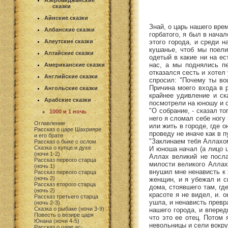
Азербайджанские
сказки
Айнские сказки
Знай, о царь нашего вре
Албанские сказки
горбатого, я был в нача
этого города, и среди н
Алеутские сказки
кушанье, чтоб мы поели
Алтайские сказки
одетый в какие ни на е
нас, а мы поднялись пе
Американские сказки
отказался сесть и хотел 
Английские сказки
спросил: "Почему ты во
Причина моего входа в 
Ангольские сказки
крайнее удивление и ск
Арабские сказки
посмотрели на юношу и с
"О собрание, - сказал т
1000 и 1 ночь
него я сломал себе ногу
Оглавление
или жить в городе, где о
Рассказ о царе Шахрияре
проведу не иначе как в п
и его брате
"Заклинаем тебя Аллахом
Рассказ о быке с ослом
Сказка о купце и духе
И юноша начал (а лицо ц
(ночи 1-2)
Аллах великий не посла
Рассказ первого старца
милости великого Аллаха
(ночь 1)
внушил мне ненависть к 
Рассказ первого старца
(ночь 2)
женщин, и я убежал и сп
Рассказ второго старца
дома, стоявшего там, гд
(ночь 2)
красоте я не видел, и. 
Рассказ третьего старца
ушла, и ненависть превр
(ночь 2-3)
Сказка о рыбаке (ночи 3-9)
нашего города, и вперед
Повесть о везире царя
что это ее отец. Потом
Юнана (ночи 4-5)
невольницы и сели вокруг
Рассказ о царе ас-