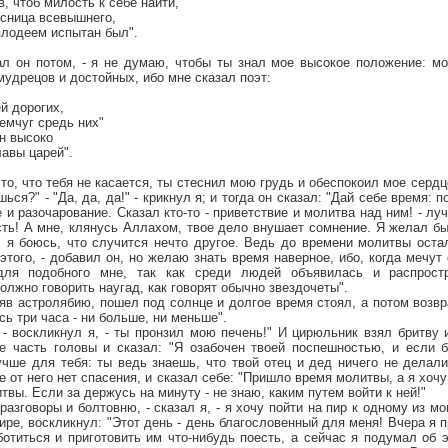
, чтоб милость к себе найти,
сница всевышнего,
злодеем испытан был".
зал он потом, - я не думаю, чтобы ты знал мое высокое положение: м
мудрецов и достойных, ибо мне сказал поэт:
й дорогих,
жемчуг средь них"
н высоко
авы царей".
 то, что тебя не касается, ты стеснил мою грудь и обеспокоил мое серд
ься?" - "Да, да, да!" - крикнул я; и тогда он сказал: "Дай себе время: п
 и разочарование. Сказал кто-то - приветствие и молитва над ним! - лу
ть! А мне, клянусь Аллахом, твое дело внушает сомнение. Я желал бы
: я боюсь, что случится нечто другое. Ведь до времени молитвы оста
этого, - добавил он, но желаю знать время наверное, ибо, когда мечут 
 для подобного мне, так как среди людей объявилась и распрост
олжно говорить наугад, как говорят обычно звездочеты".
зяв астролябию, пошел под солнце и долгое время стоял, а потом возвр
ь три часа - ни больше, ни меньше".
- воскликнул я, - ты пронзил мою печень!" И цирюльник взял бритву и
е часть головы и сказал: "Я озабочен твоей поспешностью, и если
учше для тебя: ты ведь знаешь, что твой отец и дед ничего не делал
е от него нет спасения, и сказал себе: "Пришло время молитвы, а я хоч
вы. Если за держусь на минуту - не знаю, каким путем войти к ней!"
разговоры и болтовню, - сказал я, - я хочу пойти на пир к одному из м
ре, воскликнул: "Этот день - день благословенный для меня! Вчера я 
отиться и приготовить им что-нибудь поесть, а сейчас я подумал об 