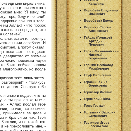
Вестли Анне-
 приведи мне цирюльника,
Катарина
луга пошел и привел этого
Воробьев Владимир
 сказал мне: "Я вижу, ты
Иванович
ту, горе, беду и печали!"
 здоровье пришло к тебе!
Воробьева Елена
н им Аллах! - что пророк
Воронин Сергей
го же слов передают, что
Алексеевич
а болезней".
Гайдар (Голиков)
рюльник встал и, протянув
Аркадий
 выложенными серебром. И
Петрович
смотрел, а потом сказал:
ода шестьсот шестьдесят
Гарин-Михайловский
Николай
а двадцатого от времени
Георгиевич
согласно правилам науки
что брить сейчас волосы
Гаршин Всеволод
Михайлович
т благоприятно, но после
Гауф Вильгельм
призвал тебя лишь затем,
разговоров!" - "Клянусь
Гераскина Лия
Борисовна
я не делал. Советую тебе
Гершатор Филлис
но я знаю и ведаю, что ты
Гершкович Това
у, а ты пришел ко мне с
ик. - Аллах послал тебе
Гессе Герман
чии, логике, астрономии,
Голышкин Василий
х, принимался за дела и
Семенович
ми и брался за них. Твой
болтлив, и не такой, как
Гортунов Игорь
и не прекословить мне, -
Евгеньевич
год и чтобы ты воздал мне