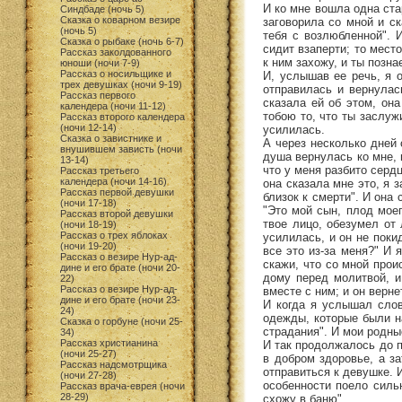
И ко мне вошла одна ста
Синдбаде (ночь 5)
Сказка о коварном везире
заговорила со мной и ск
(ночь 5)
тебя с возлюбленной". И
Сказка о рыбаке (ночь 6-7)
сидит взаперти; то место
Рассказ заколдованного
к ним захожу, и ты позна
юноши (ночи 7-9)
Рассказ о носильщике и
И, услышав ее речь, я 
трех девушках (ночи 9-19)
отправилась и вернулас
Рассказ первого
сказала ей об этом, она
календера (ночи 11-12)
тобою то, что ты заслуж
Рассказ второго календера
(ночи 12-14)
усилилась.
Сказка о завистнике и
А через несколько дней 
внушившем зависть (ночи
душа вернулась ко мне, и
13-14)
что у меня разбито сердц
Рассказ третьего
календера (ночи 14-16)
она сказала мне это, я з
Рассказ первой девушки
близок к смерти". И она
(ночи 17-18)
"Это мой сын, плод моег
Рассказ второй девушки
твое лицо, обезумел от 
(ночи 18-19)
Рассказ о трех яблоках
усилилась, и он не поки
(ночи 19-20)
все это из-за меня?" И 
Рассказ о везире Нур-ад-
скажи, что со мной проис
дине и его брате (ночи 20-
дому перед молитвой, и
22)
Рассказ о везире Нур-ад-
вместе с ним; и он верн
дине и его брате (ночи 23-
И когда я услышал слов
24)
одежды, которые были на
Сказка о горбуне (ночи 25-
страдания". И мои родн
34)
Рассказ христианина
И так продолжалось до п
(ночи 25-27)
в добром здоровье, а з
Рассказ надсмотрщика
отправиться к девушке. 
(ночи 27-28)
особенности поело сильн
Рассказ врача-еврея (ночи
28-29)
схожу в баню".