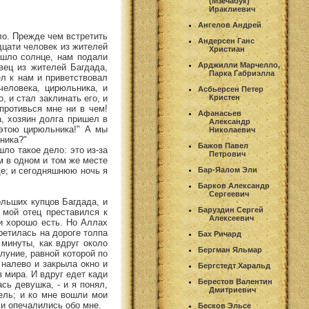
(Мзечабук)
Ираклиевич
Ангелов Андрей
ло. Прежде чем встретить
Андерсен Ганс
адцати человек из жителей
Христиан
зошло солнце, нам подали
Арджилли Марчелло,
вец из жителей Багдада,
Парка Габриэлла
ел к нам и приветствовал
человека, цирюльника, и
Асбьерсен Петер
, и стал заклинать его, и
Кристен
противься мне ни в чем!
Афанасьев
а, хозяин долга пришел в
Александр
 этою цирюльника!" А мы
Николаевич
ника?"
Бажов Павел
ло такое дело: это из-за
Петрович
им в одном и том же месте
оде; и сегодняшнюю ночь я
Бар-Яалом Эли
Барков Александр
Сергеевич
ольших купцов Багдада, и
Баруздин Сергей
 мой отец преставился к
Алексеевич
 и хорошо есть. Но Аллах
ретилась на дороге толпа
Бах Ричард
 минуты, как вдруг около
Бергман Яльмар
луние, равной которой по
 налево и закрыла окно и
Бергстедт Харальд
з мира. И вдруг едет кади
Берестов Валентин
сь девушка, - и я понял,
Дмитриевич
тель; и ко мне вошли мои
и и опечалились обо мне.
Бесков Эльсе