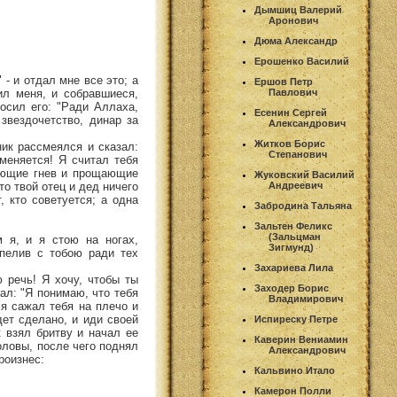
Дымшиц Валерий
Аронович
Дюма Александр
Ерошенко Василий
 - и отдал мне все это; а
Ершов Петр
ил меня, и собравшиеся,
Павлович
осил его: "Ради Аллаха,
Есенин Сергей
 звездочетство, динар за
Александрович
Житков Борис
ник рассмеялся и сказал:
Степанович
меняется! Я считал тебя
ляющие гнев и прощающие
Жуковский Василий
то твой отец и дед ничего
Андреевич
, кто советуется; а одна
Забродина Тальяна
Зальтен Феликс
(Зальцман
 я, и я стою на ногах,
Зигмунд)
рпелив с тобою ради тех
Захариева Лила
 речь! Я хочу, чтобы ты
Заходер Борис
ал: "Я понимаю, что тебя
Владимирович
 я сажал тебя на плечо и
дет сделано, и иди своей
Испиреску Петре
к взял бритву и начал ее
Каверин Вениамин
головы, после чего поднял
Александрович
роизнес:
Кальвино Итало
Камерон Полли