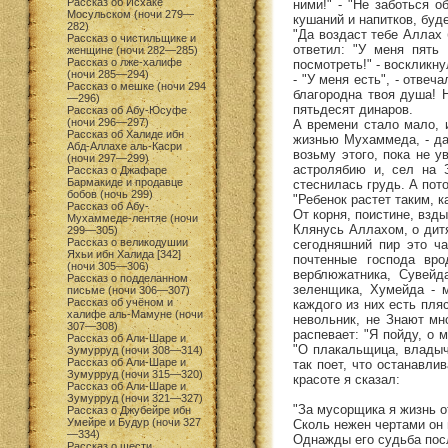
Рассказ об Исхаке
ними!" - "Не заботься о
Мосульском (ночи 279—
кушаний и напитков, буд
282)
"Да воздаст тебе Аллах 
Рассказ о чистильщике и
ответил: "У меня пять
женщине (ночи 282—285)
Рассказ о лже-халифе
посмотреть!" - воскликну
(ночи 285—294)
- "У меня есть", - отвеч
Рассказ о мешке (ночи 294
благородна твоя душа! 
—296)
пятьдесят динаров.
Рассказ об Абу-Юсуфе
(ночи 296—297)
А времени стало мало, и
Рассказ об Халиде ибн
жизнью Мухаммеда, - да
Абд-Аллахе аль-Касри
возьму этого, пока не у
(ночи 297—299)
астролябию и, сел на 
Рассказ о Джафаре
Бармакиде и продавце
стеснилась грудь. А пот
бобов (ночь 299)
"Ребенок растет таким, к
Рассказ об Абу-
От корня, поистине, взд
Мухаммеде-лентяе (ночи
Клянусь Аллахом, о дитя 
299—305)
Рассказ о великодушии
сегодняшний пир это ча
Яхьи ибн Халида [342]
почтенные господа вро
(ночи 305—306)
верблюжатника, Сувейд
Рассказ о подделанном
зеленщика, Хумейда - м
письме (ночи 306—307)
Рассказ об учёном и
каждого из них есть пляс
халифе аль-Мамуне (ночи
невольник, не Знают мн
307—308)
распевает: "Я пойду, о 
Рассказ об Али-Шаре и
"О плакальщица, владычи
Зумурруд (ночи 308—314)
Рассказ об Али-Шаре и
так поет, что останавли
Зумурруд (ночи 315—320)
красоте я сказал:
Рассказ об Али-Шаре и
Зумурруд (ночи 321—327)
"За мусорщика я жизнь о
Рассказ о Джубейре ибн
Умейре и Будур (ночи 327
Сколь нежен чертами он и
—334)
Однажды его судьба пос
Рассказ о шести