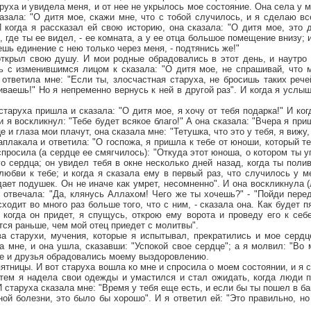
руха и увидела меня, и от нее не укрылось мое состояние. Она села у м
азала: "О дитя мое, скажи мне, что с тобой случилось, и я сделаю вс
 когда я рассказал ей свою историю, она сказала: "О дитя мое, это 
, где ты ее видел, - ее комната, а у ее отца большое помещение внизу; 
ешь единение с нею только через меня, - подтянись же!"
открыл свою душу. И мои родные обрадовались в этот день, и наутро 
ь с изменившимся лицом к сказала: "О дитя мое, не спрашивай, что м
 ответила мне: "Если ты, злосчастная старуха, не бросишь таких рече
иваешь!" Но я непременно вернусь к ней в другой раз". И когда я услы
старуха пришла и сказала: "О дитя мое, я хочу от тебя подарка!" И ког
 я воскликнул: "Тебе будет всякое благо!" А она сказала: "Вчера я при
е и глаза мои плачут, она сказала мне: "Тетушка, что это у тебя, я вижу,
аплакала и ответила: "О госпожа, я пришла к тебе от юноши, который те
 спросила (а сердце ее смягчилось): "Откуда этот юноша, о котором ты 
о сердца; он увидел тебя в окне несколько дней назад, когда ты полив
любви к тебе; и когда я сказала ему в первый раз, что случилось у м
дает подушек. Он не иначе как умрет, несомненно". И она воскликнула (
я отвечала: "Да, клянусь Аллахом! Чего же ты хочешь?" - "Пойди пере
ходит во много раз больше того, что с ним, - сказала она. Как будет п
 когда он придет, я спущусь, открою ему ворота и проведу его к себ
ется раньше, чем мой отец приедет с молитвы".
а старухи, мучения, которые я испытывал, прекратились и мое сердц
 мне, и она ушла, сказавши: "Успокой свое сердце"; а я молвил: "Во 
ые и друзья обрадовались моему выздоровлению.
ятницы. И вот старуха вошла ко мне и спросила о моем состоянии, и я 
атем я надела свои одежды и умастился и стал ожидать, когда люди п
И старуха сказала мне: "Время у тебя еще есть, и если бы ты пошел в б
ой болезни, это было бы хорошо". И я ответил ей: "Это правильно, но