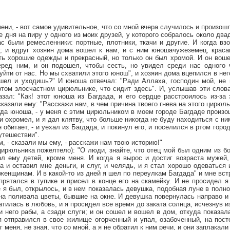
мени, - вот самое удивительное, что со мной вчера случилось и произош
ле дня на пиру у одного из моих друзей, у которого собралось около дв
ас были ремесленники: портные, плотники, ткачи и другие. И когда в
; и вдруг хозяин дома вошел к нам, и с ним юношачужеземец, краса
сть хорошие одежды и прекрасный, но только он был хромой. И он вош
ред ним, и он подошел, чтобы сесть, но увидел среди нас одного 
уйти от нас. Но мы схватили этого юнош", и хозяин дома вцепился в него
шел и уходишь?" И юноша отвечал: "Ради Аллаха, господин мой, не 
ртом злосчастном цирюльнике, что сидит здесь". И, услышав эти слов
азал: "Как! этот юноша из Багдада, и его сердце расстроилось из-за
казали ему: "Расскажи нам, в чем причина твоего гнева на этого цирюль
огда юноша, - у меня с этим цирюльником в моем городе Багдаде произош
 и охромел, и я дал клятву, что больше никогда не буду находиться с н
н обитает, - и уехал из Багдада, и покинул его, и поселился в ртом гор
утешествии".
, - сказали мы ему, - расскажи нам твою историю!"
ирюльника пожелтело): "О люди, знайте, что отец мой был одним из б
л ему детей, кроме меня. И когда я вырос и достиг возраста мужей,
 и оставил мне деньги, и слуг, и челядь, и я стал хорошо одеваться
женщинам. И в какой-то из дней я шел по переулкам Багдада" и мне вст
рятался в тупике и присел в конце его на скамейку. И не просидел я
е я был, открылось, и в нем показалась девушка, подобная луне в полно
она поливала цветы, бывшие на окне. И девушка повернулась направо и
атилась в любовь, и я просидел все время до заката солнца, исчезнув и
и него рабы, а сзади слуги; и он сошел и вошел в дом, откуда показала
 я отправился в свое жилище огорченный и упал, озабоченный, на пос
 меня, не зная, что со мной, а я не обратил к ним речи, и они заплакал