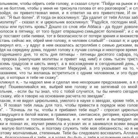
юльником, чтобы обрить себе голову, и сказал слуге: "Пойди на рынок и
и не болтлив, чтобы у меня не треснула голова от его разговоров"; и с
войдя, он приветствовал меня, и я ответил на его приветствие, И он
ал: "Я был болен". И тогда он воскликнул: "Да удалит от тебя Аллах забо
олитву!" - сказал я: и цирюльник воскликнул: "Радуйся, господин мой,
лосы или пустить кровь? Дошло со слов ибн Аббаса - да будет доволе
волосок в пятницу, от того будет отвращено семьдесят болезней"; и с е
цу поставят себе пиявки, тот в безопасности от потери зрения и множеств
стань сейчас же, обрей мне голову, я человек слабый!" - сказал я; и ци
звернул его, - у вдруг в нем оказалась астролябия с семью дисками,
йдя на середину дома, поднял голову к лучам солнца и некоторое время 
егодняшнего дня, то есть дня пятницы - пятницы десятого сафара, г
я пророка (наилучшие молитвы и привет над ним!) и семь тысяч трист
осемь градусов и шесть минут, а в восхождении в сегодняшний день, 
чилось так, что ему противостоит Меркурий, а это указывает на то, 
казанием, что ты желаешь встретиться с одним человеком, и это буде
и, о которых я тебе не скажу".
кликнул я, - ты надоел мне и сделал мне нехорошее предсказание, а я 
ву! Пошевеливайся же, выбрей мне голову и не затягивай со мной 
льник, - если бы ты знал, что с тобой случится, ты бы ничего сегодн
е скажу, ибо я говорю на основании расчета по звездам".
лахом, я не видел цирюльника, умелого в науке о звездах, кроме тебя, 
в. Я позвал тебя лишь для того, чтобы привести в порядок мою голов
". - "Хочешь ли ты, чтобы я прибавил тебе еще? - спросил цирюльн
сведущего в белой магии, в грамматике, синтаксисе, риторике, красноре
и, преданиях и толкованиях Корана, и я читал книги и вытвердил и
уки и познал их, изучил ремесла и усвоил их и занимался всеми веща
малую болтливость, и поэтому служить тебе моя обязанность; но я не 
оэтому молчаливым, степенным. Тебе бы следовало восхвалить Аллаха 
ик, благосклонный к тебе, и я хотел бы быть у тебя в услужении целый 