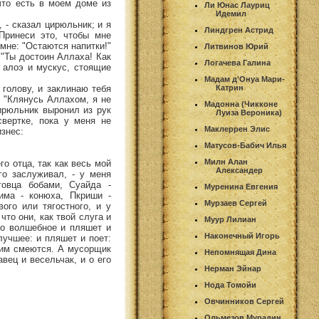
 что есть в моем доме из
Ли Юнас Лауриц
Идемил
, - сказал цирюльник; и я
Линдгрен Астрид
Принеси это, чтобы мне
 мне: "Остаются напитки!"
Литвинов Юрий
: "Ты достоин Аллаха! Как
Логачева Галина
л алоэ и мускус, стоящие
Мадам д'Онуа Мари-
 голову, и заклинаю тебя
Катрин
: "Клянусь Аллахом, я не
Мадонна (Чикконе
цирюльник выронил из рук
Луиза Вероника)
вертке, пока у меня не
Маклеррен Элис
изнес:
Матусов-Бабич Илья
Милн Алан
го отца, так как весь мой
Александер
го заслуживал, - у меня
говца бобами, Суайда -
Муренина Евгения
има - конюха, Пкриши -
Мурзаев Сергей
ого или тягостного, и у
что они, как твой слуга и
Муур Лилиан
то волшебное и пляшет и
Наконечный Игорь
лучшее: и пляшет и поет:
 ним смеются. А мусорщик
Непомнящая Дина
авец и весельчак, и о его
Нерман Эйнар
Нода Томойи
Овчинников Сергей
Ольмезов Мурадин