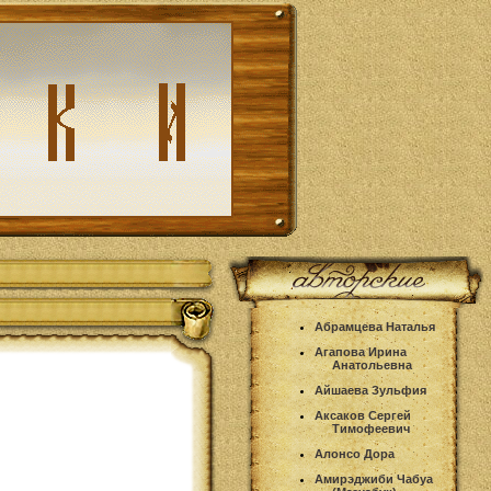
Абрамцева Наталья
Агапова Ирина
Анатольевна
Айшаева Зульфия
Аксаков Сергей
Тимофеевич
Алонсо Дора
Амирэджиби Чабуа