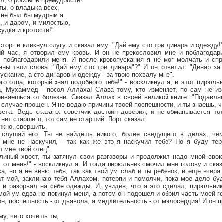
л, о россыпь премудрости!"
 ты, о владыка всех,
 не был бы мудрым я.
 и даром, и милостью,
удка и кротости!"
торг и кликнул слугу и сказал ему: "Дай ему сто три динара и одежду!"
й час, я отворил ему кровь. И он не прекословил мне и поблагодар
, поблагодарили меня. И после кровопускания я не мог молчать и спр
аны твои слова: "Дай ему сто три динара"?" И он ответил: "Динар за
ускание, а сто динаров и одежду - за твою похвалу мне".
о отца, который знал подобного тебе!" - воскликнул я; и этот цирюль
а, Мухаммед - посол Аллаха! Слава тому, кто изменяет, по сам не из
риваешься от болезни. Сказал Аллах в своей великой книге: "Подав
м случае прощен. Я не ведаю причины твоей поспешности, и ты знаешь, ч
ета. Ведь сказано: советчик достоин доверия, и не обманывается тот
о нет старшего, тот сам не старший. Порт сказал:
ужно, свершить,
слушай его. Ты не найдешь никого, более сведущего в делах, чем
 мне не наскучил, - так как же это я наскучил тебе? Но я буду те
 мне твой отец".
линый хвост, ты затянул свои разговоры и продолжил надо мной свою
 от меня!" - воскликнул я. И тогда цирюльник смочил мне голову и сказ
ка, но я не виню тебя, так как твой ум слаб и ты ребенок, и еще вчера
ат мой, заклинаю тебя Аллахом, потерпи и помолчи, пока мое дело бу
я и разорвал на себе одежды. И, увидев, что я это сделал, цирюльни
а мой ум едва не покинул меня, а потом он подошел и обрил часть моей 
ин, поспешность - от дьявола, а медлительность - от милосердия! И он п
му, чего хочешь ты,