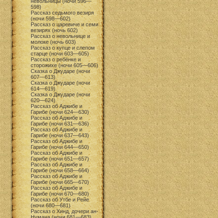
невольницы (ночи 596—
598)
Рассказ седьмого везиря
(ночи 598—602)
Рассказ о царевиче и семи
везирях (ночь 602)
Рассказ о невольнице и
молоке (ночь 603)
Рассказ о купце и слепом
старце (ночи 603—605)
Рассказ о ребёнке и
сторожихе (ночи 605—606)
Сказка о Джударе (ночи
607—613)
Сказка о Джударе (ночи
614—619)
Сказка о Джударе (ночи
620—624)
Рассказ об Аджибе и
Гарибе (ночи 624—630)
Рассказ об Аджибе и
Гарибе (ночи 631—636)
Рассказ об Аджибе и
Гарибе (ночи 637—643)
Рассказ об Аджибе и
Гарибе (ночи 644—650)
Рассказ об Аджибе и
Гарибе (ночи 651—657)
Рассказ об Аджибе и
Гарибе (ночи 658—664)
Рассказ об Аджибе и
Гарибе (ночи 665—670)
Рассказ об Аджибе и
Гарибе (ночи 670—680)
Рассказ об Утбе и Рейе
(ночи 680—681)
Рассказ о Хинд, дочери ан-
Нумана (ночи 681—683)