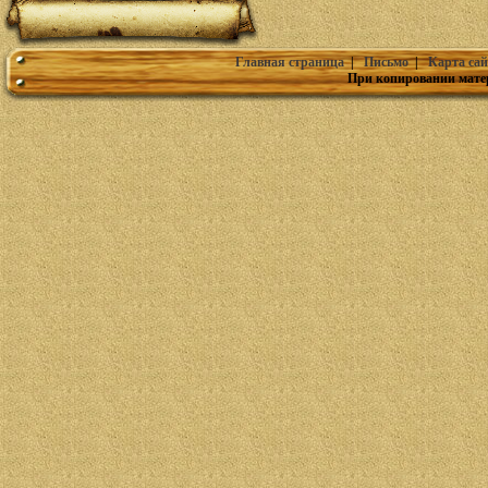
Главная страница
|
Письмо
|
Карта сай
При копировании мате