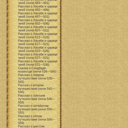
змей (ночи 483—491)
Рассказ о Хасибе и царице
змей (ночи 492—496)
Рассказ о Хасибе и царице
змей (ночи 497—501)
Рассказ о Хасибе и царице
змей (ночи 502—506)
Рассказ о Хасибе и царице
змей (ночи 507—511)
Рассказ о Хасибе и царице
змей (ночи 512—516)
Рассказ о Хасибе и царице
змей (ночи 517—521)
Рассказ о Хасибе и царице
змей (ночи 522—526)
Рассказ о Хасибе и царице
змей (ночи 527—531)
Рассказ о Хасибе и царице
змей (ночи 531—536)
Сказка о Синдбаде-
мореходе (ночи 536—566)
Рассказ о первом
путешествии (ночи 538—
542)
Рассказ о втором
путешествии (ночи 542—
546)
Рассказ о третьем
путешествии (ночи 546—
550)
Рассказ о четвёртом
путешествии (ночи 550—
555)
Рассказ о пятом
путешествии (ночи 556—
559)
Рассказ о шестом