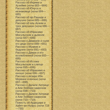
Рассказ об Икриме и
Хузейме (ночи 683—684)
Рассказ об Юнусе и
незнакомце (ночи 684—
685)
Рассказ об ар-Рашиде и
девушке (ночи 685—686)
Рассказ об аль-Асмаи и
трех девушках (ночи 686—
687)
Рассказ об Ибрахиме
Мосульском и дьяволе
(ночи 687—688)
Рассказ о Джамиле и сыне
его дяди (ночи 688—691)
Рассказ о Муавии и
бедуине (ночи 691—693)
Рассказ о Дамре и его
возлюбленной (ночи 693—
695)
Рассказ об Исхаке
Мосульском и слепце
(ночи 695—696)
Рассказ об Ибрахиме и
юноше (ночи 696—697)
Рассказ о везире Ибн
Мерване и юноше (ночи
697—698)
Рассказ о Далиле-Хитрице
и Али-Зейбаке каирском
(ночи 698—710)
Рассказ о Далиле-Хитрице
и Али-Зейбаке каирском
(ночи 710—719)
Повесть об Ардешире и
Хайят-ан-Нуфус (ночи 719
—730)