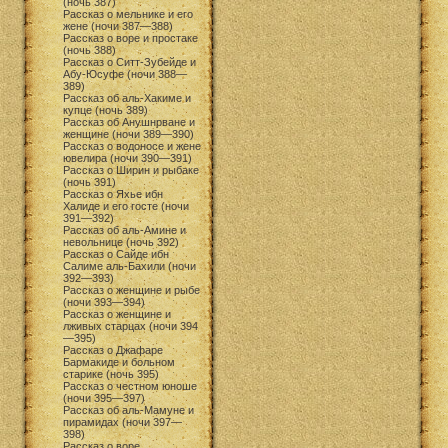
(ночь 387)
Рассказ о мельнике и его
жене (ночи 387—388)
Рассказ о воре и простаке
(ночь 388)
Рассказ о Ситт-Зубейде и
Абу-Юсуфе (ночи 388—
389)
Рассказ об аль-Хакиме и
купце (ночь 389)
Рассказ об Анушнрване и
женщине (ночи 389—390)
Рассказ о водоносе и жене
ювелира (ночи 390—391)
Рассказ о Ширин и рыбаке
(ночь 391)
Рассказ о Яхье ибн
Халиде и его госте (ночи
391—392)
Рассказ об аль-Амине и
невольнице (ночь 392)
Рассказ о Сайде ибн
Салиме аль-Бахили (ночи
392—393)
Рассказ о женщине и рыбе
(ночи 393—394)
Рассказ о женщине и
лживых старцах (ночи 394
—395)
Рассказ о Джафаре
Бармакиде и больном
старике (ночь 395)
Рассказ о честном юноше
(ночи 395—397)
Рассказ об аль-Мамуне и
пирамидах (ночи 397—
398)
Рассказ о воре,