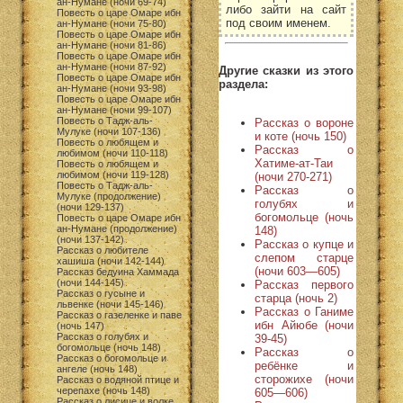
ан-Нумане (ночи 69-74)
либо зайти на сайт
Повесть о царе Омаре ибн
под своим именем.
ан-Нумане (ночи 75-80)
Повесть о царе Омаре ибн
ан-Нумане (ночи 81-86)
Повесть о царе Омаре ибн
ан-Нумане (ночи 87-92)
Другие сказки из этого
Повесть о царе Омаре ибн
раздела:
ан-Нумане (ночи 93-98)
Повесть о царе Омаре ибн
ан-Нумане (ночи 99-107)
Повесть о Тадж-аль-
Рассказ о вороне
Мулуке (ночи 107-136)
и коте (ночь 150)
Повесть о любящем и
Рассказ о
любимом (ночи 110-118)
Хатиме-ат-Таи
Повесть о любящем и
любимом (ночи 119-128)
(ночи 270-271)
Повесть о Тадж-аль-
Рассказ о
Мулуке (продолжение)
голубях и
(ночи 129-137)
богомольце (ночь
Повесть о царе Омаре ибн
ан-Нумане (продолжение)
148)
(ночи 137-142)
Рассказ о купце и
Рассказ о любителе
слепом старце
хашиша (ночи 142-144)
(ночи 603—605)
Рассказ бедуина Хаммада
(ночи 144-145)
Рассказ первого
Рассказ о гусыне и
старца (ночь 2)
львенке (ночи 145-146)
Рассказ о Ганиме
Рассказ о газеленке и паве
ибн Айюбе (ночи
(ночь 147)
Рассказ о голубях и
39-45)
богомольце (ночь 148)
Рассказ о
Рассказ о богомольце и
ребёнке и
ангеле (ночь 148)
сторожихе (ночи
Рассказ о водяной птице и
черепахе (ночь 148)
605—606)
Рассказ о лисице и волке