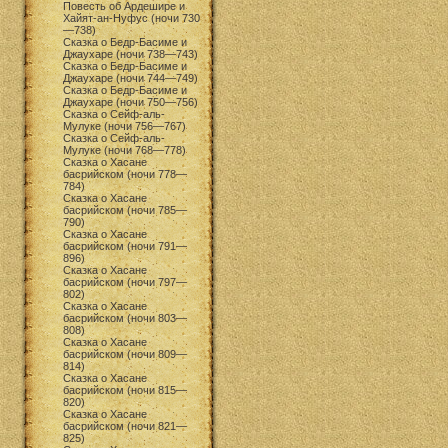
Повесть об Ардешире и
Хайят-ан-Нуфус (ночи 730
—738)
Сказка о Бедр-Басиме и
Джаухаре (ночи 738—743)
Сказка о Бедр-Басиме и
Джаухаре (ночи 744—749)
Сказка о Бедр-Басиме и
Джаухаре (ночи 750—756)
Сказка о Сейф-аль-
Мулуке (ночи 756—767)
Сказка о Сейф-аль-
Мулуке (ночи 768—778)
Сказка о Хасане
басрийском (ночи 778—
784)
Сказка о Хасане
басрийском (ночи 785—
790)
Сказка о Хасане
басрийском (ночи 791—
896)
Сказка о Хасане
басрийском (ночи 797—
802)
Сказка о Хасане
басрийском (ночи 803—
808)
Сказка о Хасане
басрийском (ночи 809—
814)
Сказка о Хасане
басрийском (ночи 815—
820)
Сказка о Хасане
басрийском (ночи 821—
825)