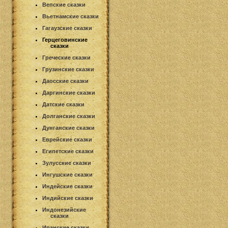
Вепские сказки
Вьетнамские сказки
Гагаузские сказки
Герцеговинские
сказки
Греческие сказки
Грузинские сказки
Даосские сказки
Даргинские сказки
Датские сказки
Долганские сказки
Дунганские сказки
Еврейские сказки
Египетские сказки
Зулусские сказки
Ингушские сказки
Индейские сказки
Индийские сказки
Индонезийские
сказки
Иранские сказки