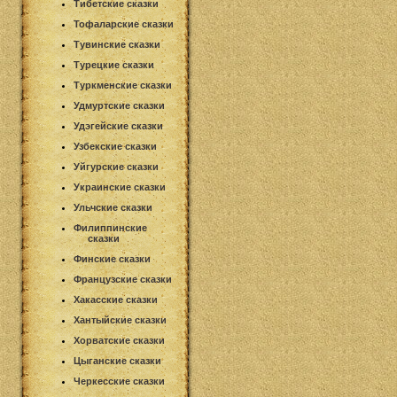
Тибетские сказки
Тофаларские сказки
Тувинские сказки
Турецкие сказки
Туркменские сказки
Удмуртские сказки
Удэгейские сказки
Узбекские сказки
Уйгурские сказки
Украинские сказки
Ульчские сказки
Филиппинские
сказки
Финские сказки
Французские сказки
Хакасские сказки
Хантыйские сказки
Хорватские сказки
Цыганские сказки
Черкесские сказки