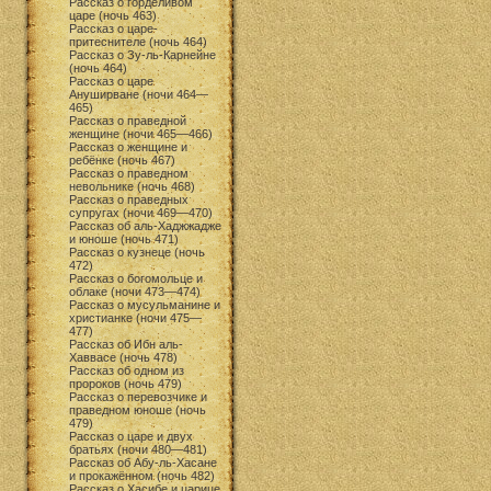
Рассказ о горделивом
царе (ночь 463)
Рассказ о царе-
притеснителе (ночь 464)
Рассказ о Зу-ль-Карнейне
(ночь 464)
Рассказ о царе
Ануширване (ночи 464—
465)
Рассказ о праведной
женщине (ночи 465—466)
Рассказ о женщине и
ребёнке (ночь 467)
Рассказ о праведном
невольнике (ночь 468)
Рассказ о праведных
супругах (ночи 469—470)
Рассказ об аль-Хаджжадже
и юноше (ночь 471)
Рассказ о кузнеце (ночь
472)
Рассказ о богомольце и
облаке (ночи 473—474)
Рассказ о мусульманине и
христианке (ночи 475—
477)
Рассказ об Ибн аль-
Хаввасе (ночь 478)
Рассказ об одном из
пророков (ночь 479)
Рассказ о перевозчике и
праведном юноше (ночь
479)
Рассказ о царе и двух
братьях (ночи 480—481)
Рассказ об Абу-ль-Хасане
и прокажённом (ночь 482)
Рассказ о Хасибе и царице