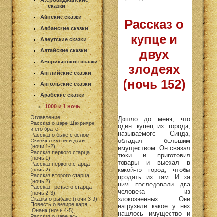
Азербайджанские
сказки
Айнские сказки
Рассказ о
Албанские сказки
купце и
Алеутские сказки
двух
Алтайские сказки
Американские сказки
злодеях
Английские сказки
(ночь 152)
Ангольские сказки
Арабские сказки
1000 и 1 ночь
Оглавление
Дошло до меня, что
Рассказ о царе Шахрияре
один купец из города,
и его брате
называемого Синда,
Рассказ о быке с ослом
обладал большим
Сказка о купце и духе
(ночи 1-2)
имуществом. Он связал
Рассказ первого старца
тюки и приготовил
(ночь 1)
товары и выехал в
Рассказ первого старца
какой-то город, чтобы
(ночь 2)
Рассказ второго старца
продать их там. И за
(ночь 2)
ним последовали два
Рассказ третьего старца
человека из
(ночь 2-3)
злокозненных. Они
Сказка о рыбаке (ночи 3-9)
Повесть о везире царя
нагрузили какое у них
Юнана (ночи 4-5)
нашлось имущество и
Рассказ о царе ас-