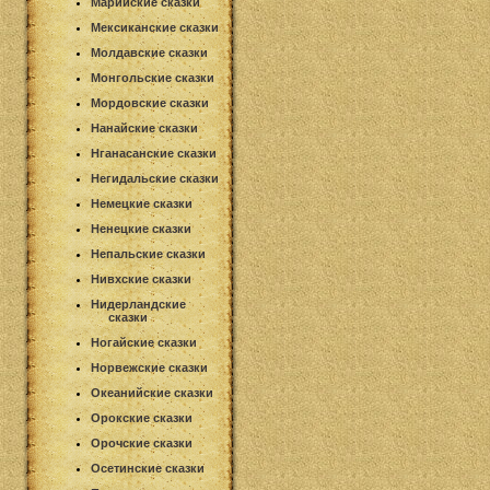
Марийские сказки
Мексиканские сказки
Молдавские сказки
Монгольские сказки
Мордовские сказки
Нанайские сказки
Нганасанские сказки
Негидальские сказки
Немецкие сказки
Ненецкие сказки
Непальские сказки
Нивхские сказки
Нидерландские
сказки
Ногайские сказки
Норвежские сказки
Океанийские сказки
Орокские сказки
Орочские сказки
Осетинские сказки