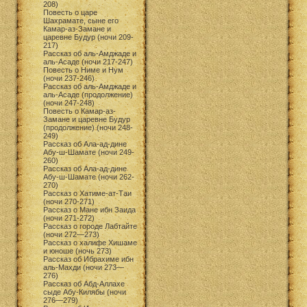
208)
Повесть о царе
Шахрамате, сыне его
Камар-аз-Замане и
царевне Будур (ночи 209-
217)
Рассказ об аль-Амджаде и
аль-Асаде (ночи 217-247)
Повесть о Ниме и Нум
(ночи 237-246)
Рассказ об аль-Амджаде и
аль-Асаде (продолжение)
(ночи 247-248)
Повесть о Камар-аз-
Замане и царевне Будур
(продолжение) (ночи 248-
249)
Рассказ об Ала-ад-дине
Абу-ш-Шамате (ночи 249-
260)
Рассказ об Ала-ад-дине
Абу-ш-Шамате (ночи 262-
270)
Рассказ о Хатиме-ат-Таи
(ночи 270-271)
Рассказ о Мане ибн Заида
(ночи 271-272)
Рассказ о городе Лабтайте
(ночи 272—273)
Рассказ о халифе Хишаме
и юноше (ночь 273)
Рассказ об Ибрахиме ибн
аль-Махди (ночи 273—
276)
Рассказ об Абд-Аллахе
сыде Абу-Килябы (ночи
276—279)