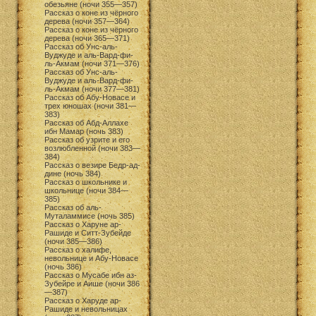
обезьяне (ночи 355—357)
Рассказ о коне из чёрного
дерева (ночи 357—364)
Рассказ о коне из чёрного
дерева (ночи 365—371)
Рассказ об Унс-аль-
Вуджуде и аль-Вард-фи-
ль-Акмам (ночи 371—376)
Рассказ об Унс-аль-
Вуджуде и аль-Вард-фи-
ль-Акмам (ночи 377—381)
Рассказ об Абу-Новасе и
трех юношах (ночи 381—
383)
Рассказ об Абд-Аллахе
ибн Мамар (ночь 383)
Рассказ об узрите и его
возлюбленной (ночи 383—
384)
Рассказ о везире Бедр-ад-
дине (ночь 384)
Рассказ о школьнике и
школьнице (ночи 384—
385)
Рассказ об аль-
Муталаммисе (ночь 385)
Рассказ о Харуне ар-
Рашиде и Ситт-Зубейде
(ночи 385—386)
Рассказ о халифе,
невольнице и Абу-Новасе
(ночь 386)
Рассказ о Мусабе ибн аз-
Зубейре и Аише (ночи 386
—387)
Рассказ о Харуде ар-
Рашиде и невольницах