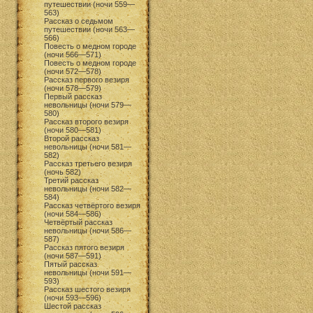
путешествии (ночи 559—
563)
Рассказ о седьмом
путешествии (ночи 563—
566)
Повесть о медном городе
(ночи 566—571)
Повесть о медном городе
(ночи 572—578)
Рассказ первого везиря
(ночи 578—579)
Первый рассказ
невольницы (ночи 579—
580)
Рассказ второго везиря
(ночи 580—581)
Второй рассказ
невольницы (ночи 581—
582)
Рассказ третьего везиря
(ночь 582)
Третий рассказ
невольницы (ночи 582—
584)
Рассказ четвёртого везиря
(ночи 584—586)
Четвёртый рассказ
невольницы (ночи 586—
587)
Рассказ пятого везиря
(ночи 587—591)
Пятый рассказ
невольницы (ночи 591—
593)
Рассказ шестого везиря
(ночи 593—596)
Шестой рассказ