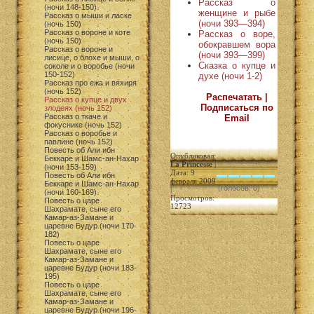
Рассказ о
(ночи 148-150)
женщине и рыбе
Рассказ о мыши и ласке
(ночи 393—394)
(ночь 150)
Рассказ о вороне и коте
Рассказ о воре,
(ночь 150)
обокравшем вора
Рассказ о вороне и
(ночи 393—399)
лисице, о блохе и мыши, о
Сказка о купце и
соколе и о воробье (ночи
150-152)
духе (ночи 1-2)
Рассказ про ежа и вяхиря
(ночь 152)
Распечатать |
Рассказ о купце и двух
Подписаться по
злодеях (ночь 152)
Рассказ о ткаче и
Email
фокуснике (ночь 152)
Рассказ о воробье и
павлине (ночь 152)
Повесть об Али ибн
Опубликовал:
Беккаре и Шамс-ан-Нахар
La Princesse
|
(ночи 153-159)
Дата: 9
Повесть об Али ибн
февраля 2009
Беккаре и Шамс-ан-Нахар
(голосов: 0)
|
(ночи 160-169)
Просмотров:
Повесть о царе
12723
Шахрамате, сыне его
Камар-аз-Замане и
царевне Будур (ночи 170-
182)
Повесть о царе
Шахрамате, сыне его
Камар-аз-Замане и
царевне Будур (ночи 183-
195)
Повесть о царе
Шахрамате, сыне его
Камар-аз-Замане и
царевне Будур (ночи 196-