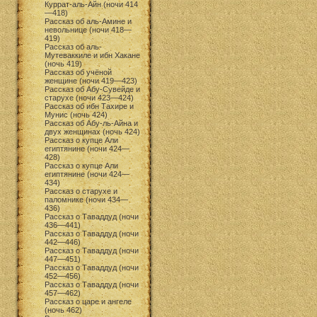
Куррат-аль-Айн (ночи 414
—418)
Рассказ об аль-Амине и
невольнице (ночи 418—
419)
Рассказ об аль-
Мутеваккиле и ибн Хакане
(ночь 419)
Рассказ об учёной
женщине (ночи 419—423)
Рассказ об Абу-Сувейде и
старухе (ночи 423—424)
Рассказ об ибн Тахире и
Мунис (ночь 424)
Рассказ об Абу-ль-Айна и
двух женщинах (ночь 424)
Рассказ о купце Али
египтянине (ночи 424—
428)
Рассказ о купце Али
египтянине (ночи 424—
434)
Рассказ о старухе и
паломнике (ночи 434—
436)
Рассказ о Таваддуд (ночи
436—441)
Рассказ о Таваддуд (ночи
442—446)
Рассказ о Таваддуд (ночи
447—451)
Рассказ о Таваддуд (ночи
452—456)
Рассказ о Таваддуд (ночи
457—462)
Рассказ о царе и ангеле
(ночь 462)