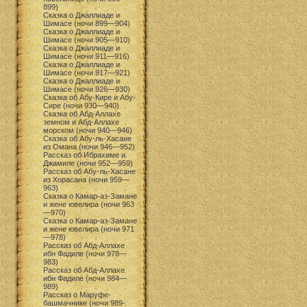
899)
Сказка о Джаллиаде и
Шимасе (ночи 899—904)
Сказка о Джаллиаде и
Шимасе (ночи 905—910)
Сказка о Джаллиаде и
Шимасе (ночи 911—916)
Сказка о Джаллиаде и
Шимасе (ночи 917—921)
Сказка о Джаллиаде и
Шимасе (ночи 926—930)
Сказка об Абу-Кире и Абу-
Сире (ночи 930—940)
Сказка об Абд-Аллахе
земном и Абд-Аллахе
морском (ночи 940—946)
Сказка об Абу-ль-Хасане
из Омана (ночи 946—952)
Рассказ об Ибрахиме и
Джамиле (ночи 952—959)
Рассказ об Абу-ль-Хасане
из Хорасана (ночи 959—
963)
Сказка о Камар-аз-Замане
и жене ювелира (ночи 963
—970)
Сказка о Камар-аз-Замане
и жене ювелира (ночи 971
—978)
Рассказ об Абд-Аллахе
ибн Фадиле (ночи 978—
983)
Рассказ об Абд-Аллахе
ибн Фадиле (ночи 984—
989)
Рассказ о Маруфе-
башмачнике (ночи 989-