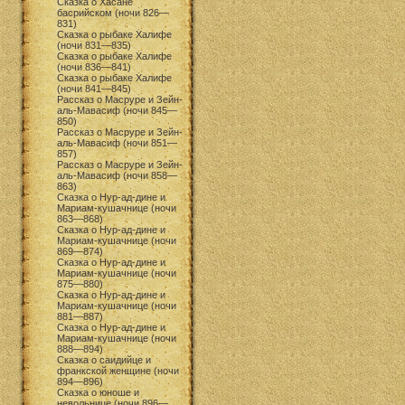
Сказка о Хасане
басрийском (ночи 826—
831)
Сказка о рыбаке Халифе
(ночи 831—835)
Сказка о рыбаке Халифе
(ночи 836—841)
Сказка о рыбаке Халифе
(ночи 841—845)
Рассказ о Масруре и Зейн-
аль-Мавасиф (ночи 845—
850)
Рассказ о Масруре и Зейн-
аль-Мавасиф (ночи 851—
857)
Рассказ о Масруре и Зейн-
аль-Мавасиф (ночи 858—
863)
Сказка о Нур-ад-дине и
Мариам-кушачнице (ночи
863—868)
Сказка о Нур-ад-дине и
Мариам-кушачнице (ночи
869—874)
Сказка о Нур-ад-дине и
Мариам-кушачнице (ночи
875—880)
Сказка о Нур-ад-дине и
Мариам-кушачнице (ночи
881—887)
Сказка о Нур-ад-дине и
Мариам-кушачнице (ночи
888—894)
Сказка о саидийце и
франкской женщине (ночи
894—896)
Сказка о юноше и
невольнице (ночи 896—