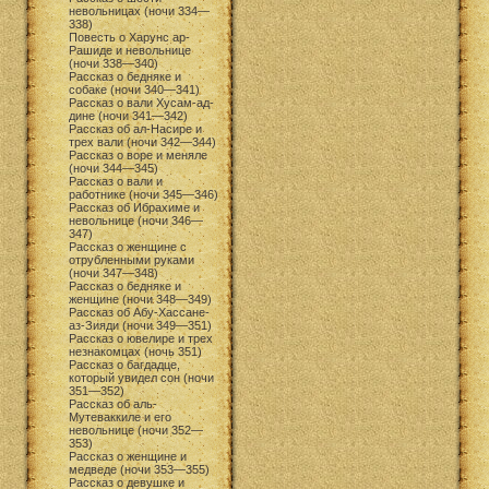
невольницах (ночи 334—
338)
Повесть о Харунс ар-
Рашиде и невольнице
(ночи 338—340)
Рассказ о бедняке и
собаке (ночи 340—341)
Рассказ о вали Хусам-ад-
дине (ночи 341—342)
Рассказ об ал-Насире и
трех вали (ночи 342—344)
Рассказ о воре и меняле
(ночи 344—345)
Рассказ о вали и
работнике (ночи 345—346)
Рассказ об Ибрахиме и
невольнице (ночи 346—
347)
Рассказ о женщине с
отрубленными руками
(ночи 347—348)
Рассказ о бедняке и
женщине (ночи 348—349)
Рассказ об Абу-Хассане-
аз-Зияди (ночи 349—351)
Рассказ о ювелире и трех
незнакомцах (ночь 351)
Рассказ о багдадце,
который увидел сон (ночи
351—352)
Рассказ об аль-
Мутеваккиле и его
невольнице (ночи 352—
353)
Рассказ о женщине и
медведе (ночи 353—355)
Рассказ о девушке и