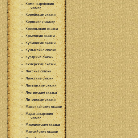
Коми-зырянские
сказки
Корейские сказки
Корякские сказки
Креольские сказки
Крымские сказки
Кубинские сказки
Кумыкские сказки
Курдские сказки
Кхмерские сказки
Лакские сказки
Лаосские сказки
Латышские сказки
Лезгинские сказки
Литовские сказки
Мавриканские сказки
Мадагаскарские
сказки
Македонские сказки
Мансийские сказки