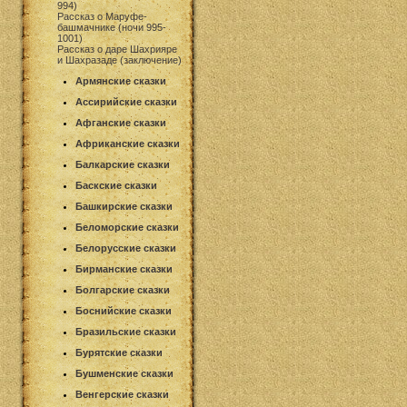
994)
Рассказ о Маруфе-
башмачнике (ночи 995-
1001)
Рассказ о даре Шахрияре
и Шахразаде (заключение)
Армянские сказки
Ассирийские сказки
Афганские сказки
Африканские сказки
Балкарские сказки
Баскские сказки
Башкирские сказки
Беломорские сказки
Белорусские сказки
Бирманские сказки
Болгарские сказки
Боснийские сказки
Бразильские сказки
Бурятские сказки
Бушменские сказки
Венгерские сказки