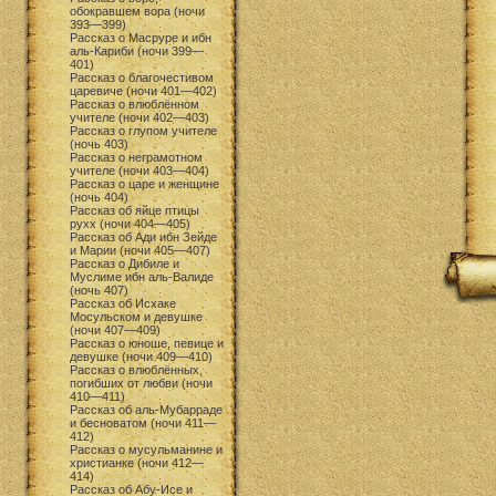
обокравшем вора (ночи
393—399)
Рассказ о Масруре и ибн
аль-Кариби (ночи 399—
401)
Рассказ о благочестивом
царевиче (ночи 401—402)
Рассказ о влюблённом
учителе (ночи 402—403)
Рассказ о глупом учителе
(ночь 403)
Рассказ о неграмотном
учителе (ночи 403—404)
Рассказ о царе и женщине
(ночь 404)
Рассказ об яйце птицы
рухх (ночи 404—405)
Рассказ об Ади ибн Зейде
и Марии (ночи 405—407)
Рассказ о Дибиле и
Муслиме ибн аль-Валиде
(ночь 407)
Рассказ об Исхаке
Мосульском и девушке
(ночи 407—409)
Рассказ о юноше, певице и
девушке (ночи 409—410)
Рассказ о влюблённых,
погибших от любви (ночи
410—411)
Рассказ об аль-Мубарраде
и бесноватом (ночи 411—
412)
Рассказ о мусульманине и
христианке (ночи 412—
414)
Рассказ об Абу-Исе и