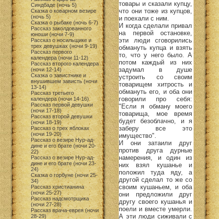
товары и сказали купцу,
Синдбаде (ночь 5)
что они тоже из купцов,
Сказка о коварном везире
(ночь 5)
и поехали с ним.
Сказка о рыбаке (ночь 6-7)
И когда сделали привал
Рассказ заколдованного
на первой остановке,
юноши (ночи 7-9)
эти люди сговорились
Рассказ о носильщике и
трех девушках (ночи 9-19)
обмануть купца и взять
Рассказ первого
то, что у него было. А
календера (ночи 11-12)
потом каждый из них
Рассказ второго календера
задумал в душе
(ночи 12-14)
Сказка о завистнике и
устроить со своим
внушившем зависть (ночи
товарищем хитрость и
13-14)
обмануть его, и оба они
Рассказ третьего
говорили про себя:
календера (ночи 14-16)
Рассказ первой девушки
"Если я обману моего
(ночи 17-18)
товарища, мое время
Рассказ второй девушки
будет безоблачно, и я
(ночи 18-19)
заберу все это
Рассказ о трех яблоках
(ночи 19-20)
имущество".
Рассказ о везире Нур-ад-
И они затаили друг
дине и его брате (ночи 20-
против друга дурные
22)
намерения, и один из
Рассказ о везире Нур-ад-
дине и его брате (ночи 23-
них взял кушанье и
24)
положил туда яду, а
Сказка о горбуне (ночи 25-
другой сделал то же со
34)
своим кушаньем, и оба
Рассказ христианина
(ночи 25-27)
они предложили друг
Рассказ надсмотрщика
другу своего кушанья и
(ночи 27-28)
поели и вместе умерли.
Рассказ врача-еврея (ночи
А эти люди сиживали с
28-29)