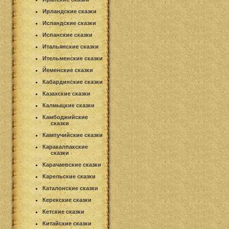
Ирландские сказки
Исландские сказки
Испанские сказки
Итальянские сказки
Ительменские сказки
Йеменские сказки
Кабардинские сказки
Казахские сказки
Калмыцкие сказки
Камбоджийские
сказки
Кампучийские сказки
Каракалпакские
сказки
Карачаевские сказки
Карельские сказки
Каталонские сказки
Керекские сказки
Кетские сказки
Китайские сказки