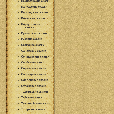
Пакистанские сказки
Папуасские сказки
Персидские сказки
Польские сказки
Португальские
сказки
Румынские сказки
Русские сказки
Саамские сказки
Саларские сказки
Селькупские сказки
Сербские сказки
Сирийские сказки
Словацкие сказки
Словенские сказки
Суданские сказки
Таджикские сказки
Тайские сказки
Танзанийские сказки
Татарские сказки