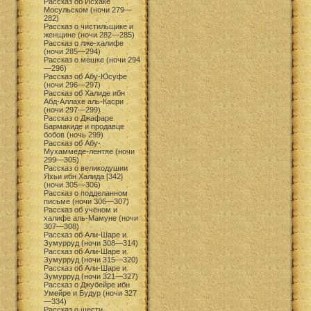
Рассказ об Исхаке
Мосульском (ночи 279—
282)
Рассказ о чистильщике и
женщине (ночи 282—285)
Рассказ о лже-халифе
(ночи 285—294)
Рассказ о мешке (ночи 294
—296)
Рассказ об Абу-Юсуфе
(ночи 296—297)
Рассказ об Халиде ибн
Абд-Аллахе аль-Касри
(ночи 297—299)
Рассказ о Джафаре
Бармакиде и продавце
бобов (ночь 299)
Рассказ об Абу-
Мухаммеде-лентяе (ночи
299—305)
Рассказ о великодушии
Яхьи ибн Халида [342]
(ночи 305—306)
Рассказ о подделанном
письме (ночи 306—307)
Рассказ об учёном и
халифе аль-Мамуне (ночи
307—308)
Рассказ об Али-Шаре и
Зумурруд (ночи 308—314)
Рассказ об Али-Шаре и
Зумурруд (ночи 315—320)
Рассказ об Али-Шаре и
Зумурруд (ночи 321—327)
Рассказ о Джубейре ибн
Умейре и Будур (ночи 327
—334)
Рассказ о шести