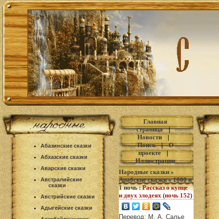
Главная
страница
|
Новости
|
Поиск
|
О
Абазинские сказки
проекте
|
Абхазские сказки
Иллюстрации
Аварские сказки
Народные сказки
»
Арабские сказки
»
1000 и
Австралийские
сказки
1 ночь
:
Рассказ о купце
и двух злодеях (ночь 152)
Австрийские сказки
Адыгейские сказки
Перевод: М. А. Салье