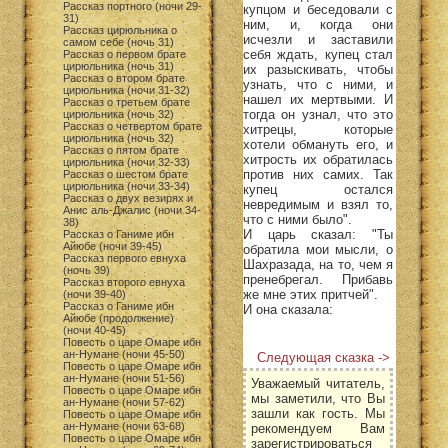
Рассказ портного (ночи 29-
купцом и беседовали с
31)
ним, и, когда они
Рассказ цирюльника о
исчезли и заставили
самом себе (ночь 31)
себя ждать, купец стал
Рассказ о первом брате
цирюльника (ночь 31)
их разыскивать, чтобы
Рассказ о втором брате
узнать, что с ними, и
цирюльника (ночи 31-32)
нашел их мертвыми. И
Рассказ о третьем брате
тогда он узнал, что это
цирюльника (ночь 32)
Рассказ о четвертом брате
хитрецы, которые
цирюльника (ночь 32)
хотели обмануть его, и
Рассказ о пятом брате
хитрость их обратилась
цирюльника (ночи 32-33)
против них самих. Так
Рассказ о шестом брате
цирюльника (ночи 33-34)
купец остался
Рассказ о двух везирях и
невредимым и взял то,
Анис аль-Джалис (ночи 34-
что с ними было".
38)
И царь сказал: "Ты
Рассказ о Ганиме ибн
Айюбе (ночи 39-45)
обратила мои мысли, о
Рассказ первого евнуха
Шахразада, на то, чем я
(ночь 39)
пренебрегал. Прибавь
Рассказ второго евнуха
же мне этих притчей".
(ночи 39-40)
Рассказ о Ганиме ибн
И она сказала:
Айюбе (продолжение)
(ночи 40-45)
Повесть о царе Омаре ибн
ан-Нумане (ночи 45-50)
Следующая сказка ->
Повесть о царе Омаре ибн
ан-Нумане (ночи 51-56)
Уважаемый читатель,
Повесть о царе Омаре ибн
мы заметили, что Вы
ан-Нумане (ночи 57-62)
зашли как гость. Мы
Повесть о царе Омаре ибн
ан-Нумане (ночи 63-68)
рекомендуем Вам
Повесть о царе Омаре ибн
зарегистрироваться