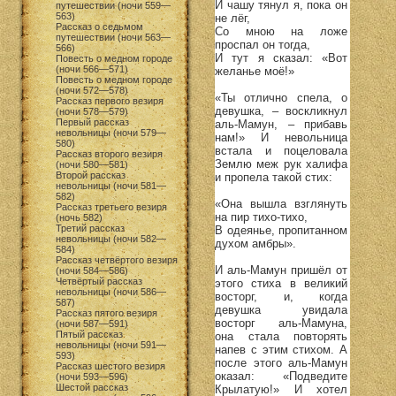
И чашу тянул я, пока он
путешествии (ночи 559—
563)
не лёг,
Рассказ о седьмом
Со мною на ложе
путешествии (ночи 563—
проспал он тогда,
566)
И тут я сказал: «Вот
Повесть о медном городе
(ночи 566—571)
желанье моё!»
Повесть о медном городе
(ночи 572—578)
«Ты отлично спела, о
Рассказ первого везиря
девушка, – воскликнул
(ночи 578—579)
Первый рассказ
аль-Мамун, – прибавь
невольницы (ночи 579—
нам!» И невольница
580)
встала и поцеловала
Рассказ второго везиря
Землю меж рук халифа
(ночи 580—581)
Второй рассказ
и пропела такой стих:
невольницы (ночи 581—
582)
«Она вышла взглянуть
Рассказ третьего везиря
на пир тихо-тихо,
(ночь 582)
Третий рассказ
В одеянье, пропитанном
невольницы (ночи 582—
духом амбры».
584)
Рассказ четвёртого везиря
И аль-Мамун пришёл от
(ночи 584—586)
Четвёртый рассказ
этого стиха в великий
невольницы (ночи 586—
восторг, и, когда
587)
девушка увидала
Рассказ пятого везиря
восторг аль-Мамуна,
(ночи 587—591)
Пятый рассказ
она стала повторять
невольницы (ночи 591—
напев с этим стихом. А
593)
после этого аль-Мамун
Рассказ шестого везиря
оказал: «Подведите
(ночи 593—596)
Шестой рассказ
Крылатую!» И хотел