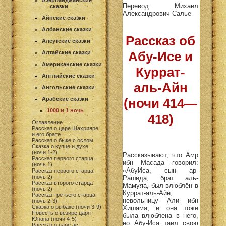
Азербайджанские
Перевод: Михаил
сказки
Александрович Салье
Айнские сказки
Албанские сказки
Рассказ об
Алеутские сказки
Абу-Исе и
Алтайские сказки
Американские сказки
Куррат-
Английские сказки
аль-Айн
Ангольские сказки
Арабские сказки
(ночи 414—
1000 и 1 ночь
418)
Оглавление
Рассказ о царе Шахрияре
и его брате
Рассказ о быке с ослом
Сказка о купце и духе
(ночи 1-2)
Рассказывают, что Амр
Рассказ первого старца
ибн Масада говорил:
(ночь 1)
«АбуИса, сын ар-
Рассказ первого старца
(ночь 2)
Рашида, брат аль-
Рассказ второго старца
Мамуяа, был влюблён в
(ночь 2)
Куррат-аль-Айн,
Рассказ третьего старца
невольницу Али ибн
(ночь 2-3)
Сказка о рыбаке (ночи 3-9)
Хишама, и она тоже
Повесть о везире царя
была влюблена в него,
Юнана (ночи 4-5)
но Абу-Иса таил свою
Рассказ о царе ас-