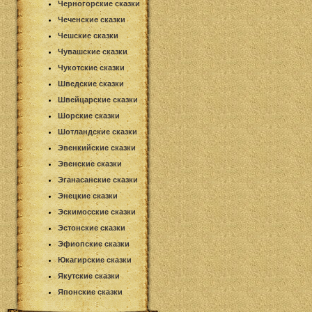
Черногорские сказки
Чеченские сказки
Чешские сказки
Чувашские сказки
Чукотские сказки
Шведские сказки
Швейцарские сказки
Шорские сказки
Шотландские сказки
Эвенкийские сказки
Эвенские сказки
Эганасанские сказки
Энецкие сказки
Эскимосские сказки
Эстонские сказки
Эфиопские сказки
Юкагирские сказки
Якутские сказки
Японские сказки