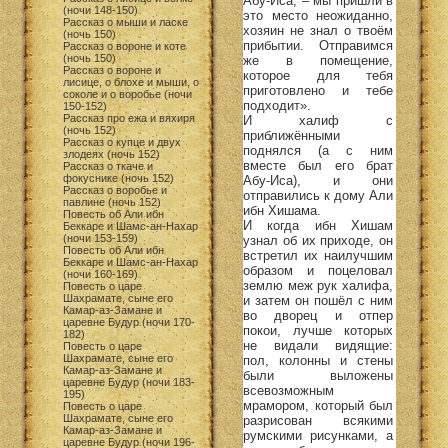
Абу-Иса, – мы пришли в
(ночи 148-150)
это место неожиданно,
Рассказ о мыши и ласке
хозяин не знал о твоём
(ночь 150)
прибытии. Отправимся
Рассказ о вороне и коте
(ночь 150)
же в помещение,
Рассказ о вороне и
которое для тебя
лисице, о блохе и мыши, о
приготовлено и тебе
соколе и о воробье (ночи
подходит».
150-152)
Рассказ про ежа и вяхиря
И халиф с
(ночь 152)
приближёнными
Рассказ о купце и двух
поднялся (а с ним
злодеях (ночь 152)
вместе был его брат
Рассказ о ткаче и
фокуснике (ночь 152)
Абу-Иса), и они
Рассказ о воробье и
отправились к дому Али
павлине (ночь 152)
ибн Хишама.
Повесть об Али ибн
И когда ибн Хишам
Беккаре и Шамс-ан-Нахар
(ночи 153-159)
узнал об их приходе, он
Повесть об Али ибн
встретил их наилучшим
Беккаре и Шамс-ан-Нахар
образом и поцеловал
(ночи 160-169)
землю меж рук халифа,
Повесть о царе
Шахрамате, сыне его
и затем он пошёл с ним
Камар-аз-Замане и
во дворец и отпер
царевне Будур (ночи 170-
покои, лучше которых
182)
не видали видящие:
Повесть о царе
Шахрамате, сыне его
пол, колонны и стены
Камар-аз-Замане и
были выложены
царевне Будур (ночи 183-
всевозможным
195)
мрамором, который был
Повесть о царе
Шахрамате, сыне его
разрисован всякими
Камар-аз-Замане и
румскими рисунками, а
царевне Будур (ночи 196-