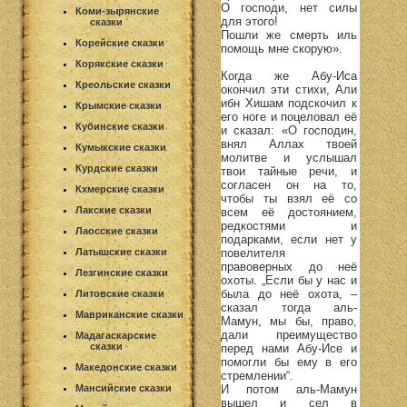
О господи, нет силы
Коми-зырянские
для этого!
сказки
Пошли же смерть иль
Корейские сказки
помощь мне скорую».
Корякские сказки
Когда же Абу-Иса
Креольские сказки
окончил эти стихи, Али
ибн Хишам подскочил к
Крымские сказки
его ноге и поцеловал её
Кубинские сказки
и сказал: «О господин,
внял Аллах твоей
Кумыкские сказки
молитве и услышал
Курдские сказки
твои тайные речи, и
согласен он на то,
Кхмерские сказки
чтобы ты взял её со
Лакские сказки
всем её достоянием,
редкостями и
Лаосские сказки
подарками, если нет у
повелителя
Латышские сказки
правоверных до неё
Лезгинские сказки
охоты. „Если бы у нас и
была до неё охота, –
Литовские сказки
сказал тогда аль-
Мавриканские сказки
Мамун, мы бы, право,
дали преимущество
Мадагаскарские
сказки
перед нами Абу-Исе и
помогли бы ему в его
Македонские сказки
стремлении“.
И потом аль-Мамун
Мансийские сказки
вышел и сел в