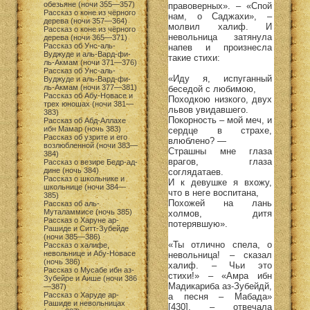
обезьяне (ночи 355—357)
правоверных». – «Спой
Рассказ о коне из чёрного
нам, о Саджахи», –
дерева (ночи 357—364)
молвил халиф. И
Рассказ о коне из чёрного
невольница затянула
дерева (ночи 365—371)
Рассказ об Унс-аль-
напев и произнесла
Вуджуде и аль-Вард-фи-
такие стихи:
ль-Акмам (ночи 371—376)
Рассказ об Унс-аль-
«Иду я, испуганный
Вуджуде и аль-Вард-фи-
ль-Акмам (ночи 377—381)
беседой с любимою,
Рассказ об Абу-Новасе и
Походкою низкого, двух
трех юношах (ночи 381—
львов увидавшего.
383)
Покорность – мой меч, и
Рассказ об Абд-Аллахе
ибн Мамар (ночь 383)
сердце в страхе,
Рассказ об узрите и его
влюблено? —
возлюбленной (ночи 383—
Страшны мне глаза
384)
врагов, глаза
Рассказ о везире Бедр-ад-
дине (ночь 384)
соглядатаев.
Рассказ о школьнике и
И к девушке я вхожу,
школьнице (ночи 384—
что в неге воспитана,
385)
Похожей на лань
Рассказ об аль-
Муталаммисе (ночь 385)
холмов, дитя
Рассказ о Харуне ар-
потерявшую».
Рашиде и Ситт-Зубейде
(ночи 385—386)
«Ты отлично спела, о
Рассказ о халифе,
невольнице и Абу-Новасе
невольница! – сказал
(ночь 386)
халиф. – Чьи это
Рассказ о Мусабе ибн аз-
стихи!» – «Амра ибн
Зубейре и Аише (ночи 386
Мадикариба аз-Зубейдй,
—387)
Рассказ о Харуде ар-
а песня – Мабада»
Рашиде и невольницах
[430], – отвечала