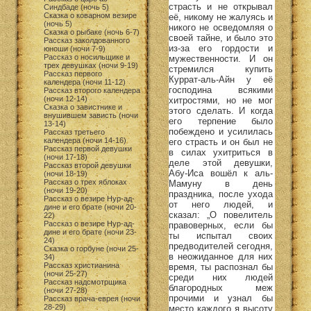
страсть и не открывал
Синдбаде (ночь 5)
Сказка о коварном везире
её, никому не жалуясь и
(ночь 5)
никого не осведомляя о
Сказка о рыбаке (ночь 6-7)
своей тайне, и было это
Рассказ заколдованного
из-за его гордости и
юноши (ночи 7-9)
Рассказ о носильщике и
мужественности. И он
трех девушках (ночи 9-19)
стремился купить
Рассказ первого
Куррат-аль-Айн у её
календера (ночи 11-12)
господина всякими
Рассказ второго календера
(ночи 12-14)
хитростями, но не мог
Сказка о завистнике и
этого сделать. И когда
внушившем зависть (ночи
его терпение было
13-14)
побеждено и усилилась
Рассказ третьего
календера (ночи 14-16)
его страсть и он был не
Рассказ первой девушки
в силах ухитриться в
(ночи 17-18)
деле этой девушки,
Рассказ второй девушки
Абу-Иса вошёл к аль-
(ночи 18-19)
Рассказ о трех яблоках
Мамуну в день
(ночи 19-20)
праздника, после ухода
Рассказ о везире Нур-ад-
от него людей, и
дине и его брате (ночи 20-
сказал: „О повелитель
22)
Рассказ о везире Нур-ад-
правоверных, если бы
дине и его брате (ночи 23-
ты испытал своих
24)
предводителей сегодня,
Сказка о горбуне (ночи 25-
в неожиданное для них
34)
Рассказ христианина
время, ты распознал бы
(ночи 25-27)
среди них людей
Рассказ надсмотрщика
благородных меж
(ночи 27-28)
прочими и узнал бы
Рассказ врача-еврея (ночи
28-29)
место каждого я высоту