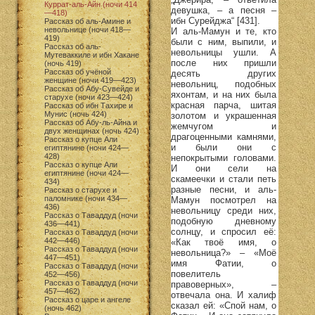
Куррат-аль-Айн (ночи 414
девушка, – а песня –
—418)
ибн Сурейджа“ [431].
Рассказ об аль-Амине и
невольнице (ночи 418—
И аль-Мамун и те, кто
419)
были с ним, выпили, и
Рассказ об аль-
невольницы ушли. А
Мутеваккиле и ибн Хакане
после них пришли
(ночь 419)
Рассказ об учёной
десять других
женщине (ночи 419—423)
невольниц, подобных
Рассказ об Абу-Сувейде и
яхонтам, и на них была
старухе (ночи 423—424)
красная парча, шитая
Рассказ об ибн Тахире и
Мунис (ночь 424)
золотом и украшенная
Рассказ об Абу-ль-Айна и
жемчугом и
двух женщинах (ночь 424)
драгоценными камнями,
Рассказ о купце Али
и были они с
египтянине (ночи 424—
428)
непокрытыми головами.
Рассказ о купце Али
И они сели на
египтянине (ночи 424—
скамеечки и стали петь
434)
разные песни, и аль-
Рассказ о старухе и
паломнике (ночи 434—
Мамун посмотрел на
436)
невольницу среди них,
Рассказ о Таваддуд (ночи
подобную дневному
436—441)
солнцу, и спросил её:
Рассказ о Таваддуд (ночи
442—446)
«Как твоё имя, о
Рассказ о Таваддуд (ночи
невольница?» – «Моё
447—451)
имя Фатии, о
Рассказ о Таваддуд (ночи
повелитель
452—456)
Рассказ о Таваддуд (ночи
правоверных», –
457—462)
отвечала она. И халиф
Рассказ о царе и ангеле
сказал ей: «Спой нам, о
(ночь 462)