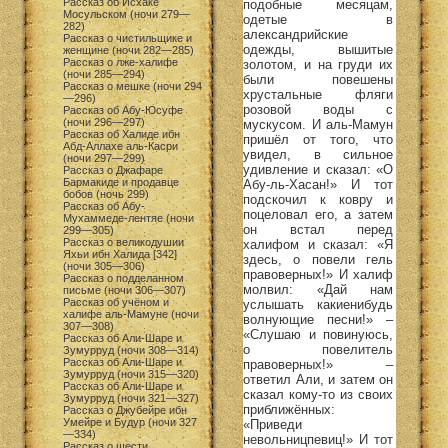
Рассказ об Исхаке
подобные месяцам,
Мосульском (ночи 279—
одетые в
282)
александрийские
Рассказ о чистильщике и
одежды, вышитые
женщине (ночи 282—285)
Рассказ о лже-халифе
золотом, и на груди их
(ночи 285—294)
были повешены
Рассказ о мешке (ночи 294
хрустальные фляги
—296)
розовой воды с
Рассказ об Абу-Юсуфе
(ночи 296—297)
мускусом. И аль-Мамун
Рассказ об Халиде ибн
пришёл от того, что
Абд-Аллахе аль-Касри
увидел, в сильное
(ночи 297—299)
удивление и сказал: «О
Рассказ о Джафаре
Бармакиде и продавце
Абу-ль-Хасан!» И тот
бобов (ночь 299)
подскочил к ковру и
Рассказ об Абу-
поцеловал его, а затем
Мухаммеде-лентяе (ночи
он встал перед
299—305)
Рассказ о великодушии
халифом и сказал: «Я
Яхьи ибн Халида [342]
здесь, о повели гель
(ночи 305—306)
правоверных!» И халиф
Рассказ о подделанном
молвил: «Дай нам
письме (ночи 306—307)
Рассказ об учёном и
услышать какиенибудь
халифе аль-Мамуне (ночи
волнующие песни!» –
307—308)
«Слушаю и повинуюсь,
Рассказ об Али-Шаре и
о повелитель
Зумурруд (ночи 308—314)
Рассказ об Али-Шаре и
правоверных!» –
Зумурруд (ночи 315—320)
ответил Али, и затем он
Рассказ об Али-Шаре и
сказал кому-то из своих
Зумурруд (ночи 321—327)
приближённых:
Рассказ о Джубейре ибн
Умейре и Будур (ночи 327
«Приведи
—334)
невольницпевиц!» И тот
Рассказ о шести