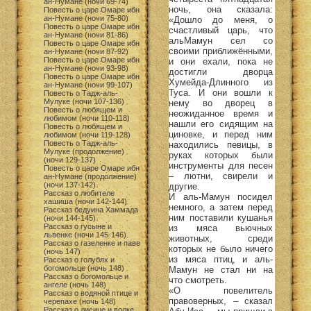
ан-Нумане (ночи 69-74)
ночь, она сказала:
Повесть о царе Омаре ибн
ан-Нумане (ночи 75-80)
«Дошло до меня, о
Повесть о царе Омаре ибн
счастливый царь, что
ан-Нумане (ночи 81-86)
альМамун сел со
Повесть о царе Омаре ибн
своими приближёнными,
ан-Нумане (ночи 87-92)
Повесть о царе Омаре ибн
и они ехали, пока не
ан-Нумане (ночи 93-98)
достигли дворца
Повесть о царе Омаре ибн
Хумейда-Длинного из
ан-Нумане (ночи 99-107)
Туса. И они вошли к
Повесть о Тадж-аль-
Мулуке (ночи 107-136)
нему во дворец в
Повесть о любящем и
неожиданное время и
любимом (ночи 110-118)
нашли его сидящим на
Повесть о любящем и
циновке, и перед ним
любимом (ночи 119-128)
Повесть о Тадж-аль-
находились певицы, в
Мулуке (продолжение)
руках которых были
(ночи 129-137)
инструменты для песен
Повесть о царе Омаре ибн
– лютни, свирели и
ан-Нумане (продолжение)
(ночи 137-142)
другие.
Рассказ о любителе
И аль-Мамун посидел
хашиша (ночи 142-144)
немного, а затем перед
Рассказ бедуина Хаммада
ним поставили кушанья
(ночи 144-145)
Рассказ о гусыне и
из мяса вьючных
львенке (ночи 145-146)
животных, среди
Рассказ о газеленке и паве
которых не было ничего
(ночь 147)
из мяса птиц, и аль-
Рассказ о голубях и
богомольце (ночь 148)
Мамун не стал ни на
Рассказ о богомольце и
что смотреть.
ангеле (ночь 148)
«О повелитель
Рассказ о водяной птице и
правоверных, – сказал
черепахе (ночь 148)
Рассказ о лисице и волке