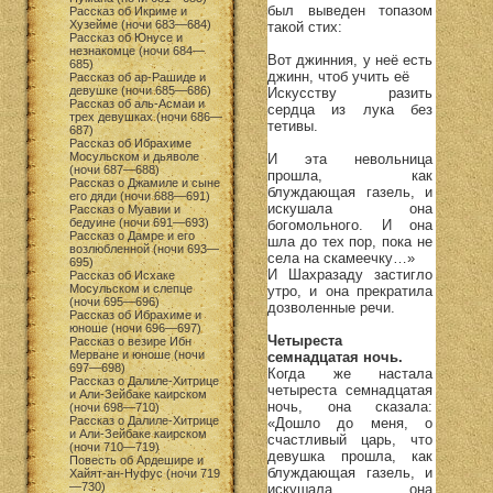
был выведен топазом
Рассказ об Икриме и
Хузейме (ночи 683—684)
такой стих:
Рассказ об Юнусе и
незнакомце (ночи 684—
Вот джинния, у неё есть
685)
джинн, чтоб учить её
Рассказ об ар-Рашиде и
девушке (ночи 685—686)
Искусству разить
Рассказ об аль-Асмаи и
сердца из лука без
трех девушках (ночи 686—
тетивы.
687)
Рассказ об Ибрахиме
Мосульском и дьяволе
И эта невольница
(ночи 687—688)
прошла, как
Рассказ о Джамиле и сыне
блуждающая газель, и
его дяди (ночи 688—691)
искушала она
Рассказ о Муавии и
бедуине (ночи 691—693)
богомольного. И она
Рассказ о Дамре и его
шла до тех пор, пока не
возлюбленной (ночи 693—
села на скамеечку…»
695)
И Шахразаду застигло
Рассказ об Исхаке
Мосульском и слепце
утро, и она прекратила
(ночи 695—696)
дозволенные речи.
Рассказ об Ибрахиме и
юноше (ночи 696—697)
Четыреста
Рассказ о везире Ибн
Мерване и юноше (ночи
семнадцатая ночь.
697—698)
Когда же настала
Рассказ о Далиле-Хитрице
четыреста семнадцатая
и Али-Зейбаке каирском
ночь, она сказала:
(ночи 698—710)
Рассказ о Далиле-Хитрице
«Дошло до меня, о
и Али-Зейбаке каирском
счастливый царь, что
(ночи 710—719)
девушка прошла, как
Повесть об Ардешире и
блуждающая газель, и
Хайят-ан-Нуфус (ночи 719
—730)
искушала она