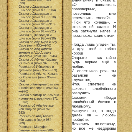
аль-Мамуну и сказала:
899)
«О повелитель
Сказка о Джаллиаде и
правоверных,
Шимасе (ночи 899—904)
позволишь мне
Сказка о Джаллиаде и
Шимасе (ночи 905—910)
переменить слова?» –
Сказка о Джаллиаде и
«Пой что хочешь», –
Шимасе (ночи 911—916)
отвечал ей халиф. И
Сказка о Джаллиаде и
она затянула напев и
Шимасе (ночи 917—921)
Сказка о Джаллиаде и
произнесла такие стихи:
Шимасе (ночи 926—930)
Сказка об Абу-Кире и Абу-
«Когда лишь угоден ты,
Сире (ночи 930—940)
и друг твой с тобою
Сказка об Абд-Аллахе
земном и Абд-Аллахе
хорош
морском (ночи 940—946)
Открыто – так тайно
Сказка об Абу-ль-Хасане
будь вернее ещё в
из Омана (ночи 946—952)
любви.
Рассказ об Ибрахиме и
Джамиле (ночи 952—959)
И сплетников речь ты
Рассказ об Абу-ль-Хасане
разъясни – не
из Хорасана (ночи 959—
случается,
963)
Чтоб сплетник не
Сказка о Камар-аз-Замане
и жене ювелира (ночи 963
захотел влюблённого
—970)
разлучить.
Сказка о Камар-аз-Замане
Сказали: «Когда
и жене ювелира (ночи 971
влюблённый близок к
—978)
Рассказ об Абд-Аллахе
любимому,
ибн Фадиле (ночи 978—
Наскучит он, а когда
983)
далёк он – любовь
Рассказ об Абд-Аллахе
пройдёт».
ибн Фадиле (ночи 984—
989)
Лечились по-всякому,
Рассказ о Маруфе-
но все же нездоровы
башмачнике (ночи 989-