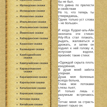
бы не был,
Что дивна по прелести
Ирландские сказки
и свойствам
Исландские сказки
Но то, что теперь ты
утверждаешь,
Испанские сказки
Одних только уст слова
Итальянские сказки
– не больше».
Ительменские сказки
И когда Куррат-аль-Айн
Йеменские сказки
окончила эти стихи»
Абу-Иса стал плакать,
Кабардинские сказки
рыдать, жаловаться и
Казахские сказки
дрожать, и затем он
поднял к ней голову и,
Калмыцкие сказки
испуская вздохи,
Камбоджийские
произнёс такие стихи:
сказки
«Одеждой скрыта плоть
Кампучийские сказки
изнурённая,
Каракалпакские
В душе моей забота
сказки
упорная.
Душа моя болезнью
Карачаевские сказки
всегда больна,
Карельские сказки
Глаза мои потоками
слезы льют,
Каталонские сказки
И только лишь с
Керекские сказки
разумным встречаюсь
я,
Кетские сказки
Тотчас меня за страсть
Китайские сказки
бранит горько он.