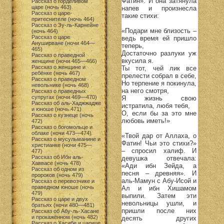
Фатин». И она затянула
Рассказ о горделивом
царе (ночь 463)
напев и произнесла
Рассказ о царе-
такие стихи:
притеснителе (ночь 464)
Рассказ о Зу-ль-Карнейне
«Подари мне близость –
(ночь 464)
Рассказ о царе
ведь время ей пришло
Ануширване (ночи 464—
теперь,
465)
Достаточно разлуки уж
Рассказ о праведной
вкусила я.
женщине (ночи 465—466)
Рассказ о женщине и
Ты тот, чей лик все
ребёнке (ночь 467)
прелести собрал в себе,
Рассказ о праведном
Но терпение я покинула,
невольнике (ночь 468)
на него смотря,
Рассказ о праведных
супругах (ночи 469—470)
Я жизнь свою
Рассказ об аль-Хаджжадже
истратила, любя тебя,
и юноше (ночь 471)
О, если бы за это мне
Рассказ о кузнеце (ночь
любовь иметь!»
472)
Рассказ о богомольце и
облаке (ночи 473—474)
«Твой дар от Аллаха, о
Рассказ о мусульманине и
Фатин! Чьи это стихи?»
христианке (ночи 475—
– спросил халиф. И
477)
Рассказ об Ибн аль-
девушка отвечала:
Хаввасе (ночь 478)
«Ади ибн Зейда, а
Рассказ об одном из
песня – древняя». И
пророков (ночь 479)
аль-Мамун с Абу-Исой и
Рассказ о перевозчике и
праведном юноше (ночь
Ал и ибн Хишамом
479)
выпили. Затем эти
Рассказ о царе и двух
невольницы ушли, и
братьях (ночи 480—481)
пришли после них
Рассказ об Абу-ль-Хасане
и прокажённом (ночь 482)
десять других
Рассказ о Хасибе и царице