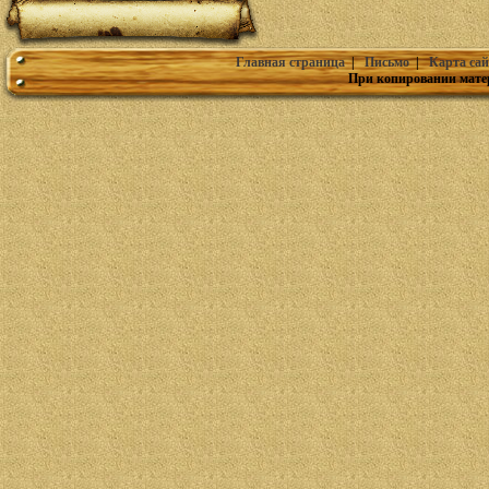
Главная страница
|
Письмо
|
Карта сай
При копировании мате