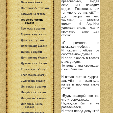
правоверных, выдав
Вепские сказки
себя, мы находим
Вьетнамские сказки
отдых! Позволишь ли
ты мне ответить ей?“ –
Гагаузские сказки
„Да, говори ей что
хочешь“, – ответил
Герцеговинские
сказки
халиф. И Абу-Иса
удержал слезы глаз и
Греческие сказки
произнёс такие два
Грузинские сказки
стиха:
Даосские сказки
«Я промолчал, не
Даргинские сказки
высказал любви я,
И скрыл любовь от
Датские сказки
собственной души я.
И если любовь в глазах
Долганские сказки
моих увидят,
Дунганские сказки
То ведь луна светящая
к ним близко».
Еврейские сказки
Египетские сказки
И взяла лютню Куррат-
аль-Айн и затянула
Зулусские сказки
напев и пропела такие
Ингушские сказки
стихи:
Индейские сказки
«Будь правдой все то,
Индийские сказки
что утверждаешь,
Надеждой бы ты не
Индонезийские
развлекался,
сказки
И стоек перед девушкой
Иранские сказки