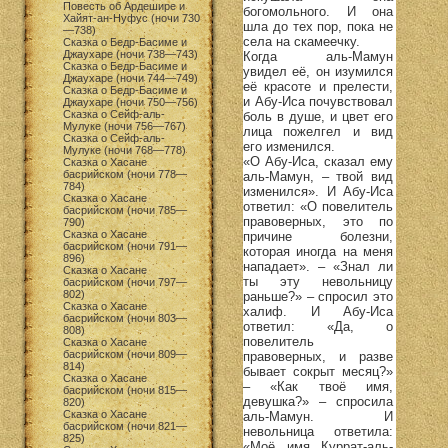
Повесть об Ардешире и
богомольного. И она
Хайят-ан-Нуфус (ночи 730
шла до тех пор, пока не
—738)
села на скамеечку.
Сказка о Бедр-Басиме и
Джаухаре (ночи 738—743)
Когда аль-Мамун
Сказка о Бедр-Басиме и
увидел её, он изумился
Джаухаре (ночи 744—749)
её красоте и прелести,
Сказка о Бедр-Басиме и
и Абу-Иса почувствовал
Джаухаре (ночи 750—756)
Сказка о Сейф-аль-
боль в душе, и цвет его
Мулуке (ночи 756—767)
лица пожелгел и вид
Сказка о Сейф-аль-
его изменился.
Мулуке (ночи 768—778)
«О Абу-Иса, сказал ему
Сказка о Хасане
басрийском (ночи 778—
аль-Мамун, – твой вид
784)
изменился». И Абу-Иса
Сказка о Хасане
ответил: «О повелитель
басрийском (ночи 785—
правоверных, это по
790)
Сказка о Хасане
причине болезни,
басрийском (ночи 791—
которая иногда на меня
896)
нападает». – «Знал ли
Сказка о Хасане
ты эту невольницу
басрийском (ночи 797—
802)
раньше?» – спросил это
Сказка о Хасане
халиф. И Абу-Иса
басрийском (ночи 803—
ответил: «Да, о
808)
повелитель
Сказка о Хасане
басрийском (ночи 809—
правоверных, и разве
814)
бывает сокрыт месяц?»
Сказка о Хасане
– «Как твоё имя,
басрийском (ночи 815—
девушка?» – спросила
820)
Сказка о Хасане
аль-Мамун. И
басрийском (ночи 821—
невольница ответила:
825)
«Моё имя Куррат-аль-