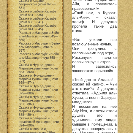
Сказка о Хасане
Айя, о повелитель
басрийском (ночи 826—
831)
правоверных!»
Сказка о рыбаке Халифе
«Спой нам, о Куррат-
(ночи 831—835)
аль-Айн», – сказал
Сказка о рыбаке Халифе
халиф. И девушка
(ночи 836—841)
Сказка о рыбаке Халифе
пропела такие два
(ночи 841—845)
стиха:
Рассказ о Масруре и Зейн-
аль-Мавасиф (ночи 845—
«Вот уехали все
850)
Рассказ о Масруре и Зейн-
возлюбленные ночью,
аль-Мавасиф (ночи 851—
Они тронулись с
857)
паломниками под утро,
Рассказ о Масруре и Зейн-
Раскинули палатки
аль-Мавасиф (ночи 858—
863)
славы вокруг шатров
Сказка о Нур-ад-дине и
И завесились
Мариам-кушачнице (ночи
занавескою парчовой».
863—868)
Сказка о Нур-ад-дине и
Мариам-кушачнице (ночи
«Твой дар от Аллаха! –
869—874)
сказал ей халиф. – Чьи
Сказка о Нур-ад-дине и
это стихи?» И девушка
Мариам-кушачнице (ночи
ответила: «Адбиля аль-
875—880)
Сказка о Нур-ад-дине и
Хузаи, а песня Зарзура-
Мариам-кушачнице (ночи
младшего».
881—887)
И посмотрел на неё
Сказка о Нур-ад-дине и
Абу-Иса, и слезы стали
Мариам-кушачнице (ночи
888—894)
душить его, и
Сказка о саидийце и
удивились ему люди,
франкской женщине (ночи
бывшие в помещении, а
894—896)
девушка повернулась к
Сказка о юноше и
невольнице (ночи 896—