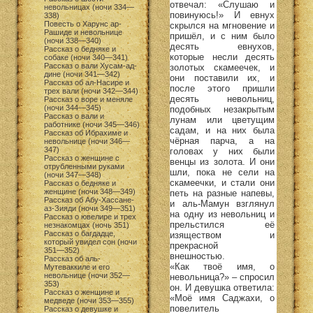
отвечал: «Слушаю и
невольницах (ночи 334—
повинуюсь!» И евнух
338)
Повесть о Харунс ар-
скрылся на мгновение и
Рашиде и невольнице
пришёл, и с ним было
(ночи 338—340)
десять евнухов,
Рассказ о бедняке и
которые несли десять
собаке (ночи 340—341)
Рассказ о вали Хусам-ад-
золотых скамеечек, и
дине (ночи 341—342)
они поставили их, и
Рассказ об ал-Насире и
после этого пришли
трех вали (ночи 342—344)
десять невольниц,
Рассказ о воре и меняле
(ночи 344—345)
подобных незакрытым
Рассказ о вали и
лунам или цветущим
работнике (ночи 345—346)
садам, и на них была
Рассказ об Ибрахиме и
чёрная парча, а на
невольнице (ночи 346—
347)
головах у них были
Рассказ о женщине с
венцы из золота. И они
отрубленными руками
шли, пока не сели на
(ночи 347—348)
скамеечки, и стали они
Рассказ о бедняке и
женщине (ночи 348—349)
петь на разные напевы,
Рассказ об Абу-Хассане-
и аль-Мамун взглянул
аз-Зияди (ночи 349—351)
на одну из невольниц и
Рассказ о ювелире и трех
прельстился её
незнакомцах (ночь 351)
Рассказ о багдадце,
изяществом и
который увидел сон (ночи
прекрасной
351—352)
внешностью.
Рассказ об аль-
«Как твоё имя, о
Мутеваккиле и его
невольнице (ночи 352—
невольница?» – спросил
353)
он. И девушка ответила:
Рассказ о женщине и
«Моё имя Саджахи, о
медведе (ночи 353—355)
повелитель
Рассказ о девушке и