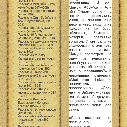
(ночь 387)
невольница. И аль
Рассказ о мельнике и его
Мамун, Абу-Иса и Али
жене (ночи 387—388)
Рассказ о воре и простаке
ибн Хишам выпили, а
(ночь 388)
потом невольницы
Рассказ о Ситт-Зубейде и
ушли, и пришли ещё
Абу-Юсуфе (ночи 388—
десять невольниц, и на
389)
Рассказ об аль-Хакиме и
каждой из них быля
купце (ночь 389)
шёлковые, йеменские
Рассказ об Анушнрване и
материи, затканные
женщине (ночи 389—390)
золотом. И они сели на
Рассказ о водоносе и жене
ювелира (ночи 390—391)
скамеечки и стали петь
Рассказ о Ширин и рыбаке
разные песни, и аль-
(ночь 391)
Мамун посмотрел на
Рассказ о Яхье ибн
одну из невольниц,
Халиде и его госте (ночи
391—392)
подобную лани песков,
Рассказ об аль-Амине и
и спросил её: «Как твоё
невольнице (ночь 392)
имя, о невольница?» И
Рассказ о Сайде ибн
невольница отвечала:
Салиме аль-Бахили (ночи
392—393)
«Моё имя Забия, о
Рассказ о женщине и рыбе
повелитель
(ночи 393—394)
правоверных». – «Спой
Рассказ о женщине и
нам, о Забия», – сказал
лживых старцах (ночи 394
—395)
аль-Мамун. И девушка
Рассказ о Джафаре
защебетала устами и
Бармакиде и больном
произнесла такие два
старике (ночь 395)
стиха:
Рассказ о честном юноше
(ночи 395—397)
Рассказ об аль-Мамуне и
«Девы вольные, что
пирамидах (ночи 397—
постыдного не
398)
задумали —
Рассказ о воре,