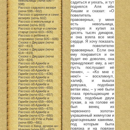
невольницы (ночи 596—
садиться и уехать, и тут
598)
поднялся Аля ибн
Рассказ седьмого везиря
Хишам и сказал: «О
(ночи 598—602)
Рассказ о царевиче и семи
повелитель
везирях (ночь 602)
правоверных, у меня
Рассказ о невольнице и
есть невольница,
молоке (ночь 603)
которую я купил за
Рассказ о купце и слепом
старце (ночи 603—605)
десять тысяч динаров,
Рассказ о ребёнке и
и она взяла все моё
сторожихе (ночи 605—606)
сердце. Я хочу показать
Сказка о Джударе (ночи
её повелителю
607—613)
Сказка о Джударе (ночи
правоверных. Если она
614—619)
ему понравится и он
Сказка о Джударе (ночи
будет ею доволен, она
620—624)
принадлежит ему, а нет
Рассказ об Аджибе и
Гарибе (ночи 624—630)
пусть послушает её
Рассказ об Аджибе и
пение», – «Ко мне с
Гарибе (ночи 631—636)
нею!» – воскликнул,
Рассказ об Аджибе и
халиф, и вышла
Гарибе (ночи 637—643)
Рассказ об Аджибе и
девушка, подобная
Гарибе (ночи 644—650)
ветви ивы, – у неё были
Рассказ об Аджибе и
глаза прельщающие и
Гарибе (ночи 651—657)
брови, подобные двум
Рассказ об Аджибе и
Гарибе (ночи 658—664)
лукам, а на голове её
Рассказ об Аджибе и
был венец из
Гарибе (ночи 665—670)
червонного золота»
Рассказ об Аджибе и
украшенный жемчугом и
Гарибе (ночи 670—680)
Рассказ об Утбе и Рейе
драгоценными камнями,
(ночи 680—681)
под которым была
Рассказ о Хинд, дочери ан-
повязка и на повязке
Нумана (ночи 681—683)