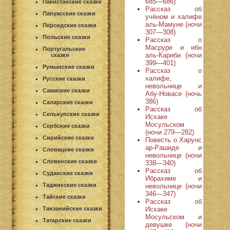
685—686)
Пакистанские сказки
Рассказ об
Папуасские сказки
учёном и халифе
аль-Мамуне (ночи
Персидские сказки
307—308)
Польские сказки
Рассказ о
Масруре и ибн
Португальские
аль-Кариби (ночи
сказки
399—401)
Румынские сказки
Рассказ о
халифе,
Русские сказки
невольнице и
Саамские сказки
Абу-Новасе (ночь
386)
Саларские сказки
Рассказ об
Селькупские сказки
Исхаке
Мосульском
Сербские сказки
(ночи 279—282)
Сирийские сказки
Повесть о Харунс
ар-Рашиде и
Словацкие сказки
невольнице (ночи
Словенские сказки
338—340)
Рассказ об
Суданские сказки
Ибрахиме и
Таджикские сказки
невольнице (ночи
346—347)
Тайские сказки
Рассказ об
Исхаке
Танзанийские сказки
Мосульском и
Татарские сказки
девушке (ночи