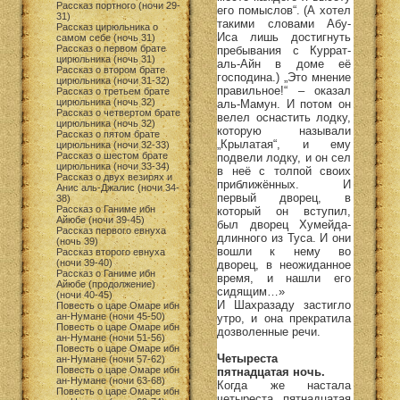
Рассказ портного (ночи 29-
его помыслов“. (А хотел
31)
такими словами Абу-
Рассказ цирюльника о
Иса лишь достигнуть
самом себе (ночь 31)
Рассказ о первом брате
пребывания с Куррат-
цирюльника (ночь 31)
аль-Айн в доме её
Рассказ о втором брате
господина.) „Это мнение
цирюльника (ночи 31-32)
правильное!“ – оказал
Рассказ о третьем брате
цирюльника (ночь 32)
аль-Мамун. И потом он
Рассказ о четвертом брате
велел оснастить лодку,
цирюльника (ночь 32)
которую называли
Рассказ о пятом брате
„Крылатая“, и ему
цирюльника (ночи 32-33)
Рассказ о шестом брате
подвели лодку, и он сел
цирюльника (ночи 33-34)
в неё с толпой своих
Рассказ о двух везирях и
приближённых. И
Анис аль-Джалис (ночи 34-
первый дворец, в
38)
Рассказ о Ганиме ибн
который он вступил,
Айюбе (ночи 39-45)
был дворец Хумейда-
Рассказ первого евнуха
длинного из Туса. И они
(ночь 39)
вошли к нему во
Рассказ второго евнуха
(ночи 39-40)
дворец, в неожиданное
Рассказ о Ганиме ибн
время, и нашли его
Айюбе (продолжение)
сидящим…»
(ночи 40-45)
И Шахразаду застигло
Повесть о царе Омаре ибн
ан-Нумане (ночи 45-50)
утро, и она прекратила
Повесть о царе Омаре ибн
дозволенные речи.
ан-Нумане (ночи 51-56)
Повесть о царе Омаре ибн
Четыреста
ан-Нумане (ночи 57-62)
Повесть о царе Омаре ибн
пятнадцатая ночь.
ан-Нумане (ночи 63-68)
Когда же настала
Повесть о царе Омаре ибн
четыреста пятнадцатая