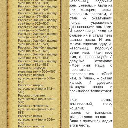
невольниц, подобные
змей (ночи 483—491)
жемчужинам, и была на
Рассказ о Хасибе и царице
них материя, шитая
змей (ночи 492—496)
Рассказ о Хасибе и царице
червонным золотом, а
змей (ночи 497—501)
стан их охватывали
Рассказ о Хасибе и царице
пояса, украшенные
змей (ночи 502—506)
драгоценными камнями.
Рассказ о Хасибе и царице
змей (ночи 507—511)
И невольницы сели на
Рассказ о Хасибе и царице
скамеечки и стали петь
змей (ночи 512—516)
разные песни. И аль-
Рассказ о Хасибе и царице
Мамун спросил одну из
змей (ночи 517—521)
Рассказ о Хасибе и царице
невольниц, подобную
змей (ночи 522—526)
ветви ивы: «Как твоё
Рассказ о Хасибе и царице
имя, о невольница?» И
змей (ночи 527—531)
девушка отвечала:
Рассказ о Хасибе и царице
змей (ночи 531—536)
«Моё имя Раша, о
Сказка о Синдбаде-
повелитель
мореходе (ночи 536—566)
правоверных». – «Спой
Рассказ о первом
нам, о Раша», – сказал
путешествии (ночи 538—
542)
халиф. И девушка
Рассказ о втором
затянула напев и
путешествии (ночи 542—
произнесла такие стихи:
546)
Рассказ о третьем
путешествии (ночи 546—
«Как ветвь,
550)
темноглазый, тоску
Рассказ о четвёртом
исцелит,
путешествии (ночи 550—
Газель он напомнит,
555)
Рассказ о пятом
коль взглянет на нас.
путешествии (ночи 556—
Вино я пригубил» ладит
559)
его в честь,
Рассказ о шестом