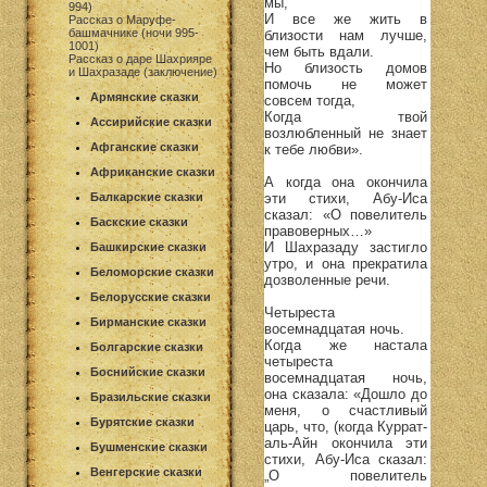
мы,
994)
И все же жить в
Рассказ о Маруфе-
башмачнике (ночи 995-
близости нам лучше,
1001)
чем быть вдали.
Рассказ о даре Шахрияре
Но близость домов
и Шахразаде (заключение)
помочь не может
Армянские сказки
совсем тогда,
Когда твой
Ассирийские сказки
возлюбленный не знает
Афганские сказки
к тебе любви».
Африканские сказки
А когда она окончила
эти стихи, Абу-Иса
Балкарские сказки
сказал: «О повелитель
Баскские сказки
правоверных…»
И Шахразаду застигло
Башкирские сказки
утро, и она прекратила
Беломорские сказки
дозволенные речи.
Белорусские сказки
Четыреста
Бирманские сказки
восемнадцатая ночь.
Когда же настала
Болгарские сказки
четыреста
Боснийские сказки
восемнадцатая ночь,
она сказала: «Дошло до
Бразильские сказки
меня, о счастливый
Бурятские сказки
царь, что, (когда Куррат-
аль-Айн окончила эти
Бушменские сказки
стихи, Абу-Иса сказал:
Венгерские сказки
„О повелитель