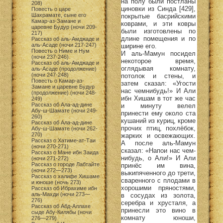
на полу были постланы
208)
циновки из Синда [429],
Повесть о царе
Шахрамате, сыне его
покрытые басрийскими
Камар-аз-Замане и
коврами, и эти ковры
царевне Будур (ночи 209-
были изготовлены по
217)
длине помещения и по
Рассказ об аль-Амджаде и
аль-Асаде (ночи 217-247)
ширине его.
Повесть о Ниме и Нум
И аль-Мамун посидел
(ночи 237-246)
некоторое время,
Рассказ об аль-Амджаде и
оглядывая комнату,
аль-Асаде (продолжение)
(ночи 247-248)
потолок и стены, и
Повесть о Камар-аз-
затем сказал: «Угости
Замане и царевне Будур
нас чемнибудь!» И Али
(продолжение) (ночи 248-
ибн Хишам в тот же час
249)
Рассказ об Ала-ад-дине
и минуту велел
Абу-ш-Шамате (ночи 249-
принести ему около ста
260)
кушаний из куриц, кроме
Рассказ об Ала-ад-дине
прочих птиц, похлёбок,
Абу-ш-Шамате (ночи 262-
270)
жарких и освежающих.
Рассказ о Хатиме-ат-Таи
А после аль-Мамун
(ночи 270-271)
сказал: «Напои нас чем-
Рассказ о Мане ибн Заида
нибудь, о Али!» И Али
(ночи 271-272)
Рассказ о городе Лабтайте
принёс им вина,
(ночи 272—273)
выкипяченного до трети,
Рассказ о халифе Хишаме
сваренного с плодами в
и юноше (ночь 273)
хорошими пряностями,
Рассказ об Ибрахиме ибн
аль-Махди (ночи 273—
в сосудах из золота,
276)
серебра и хрусталя, а
Рассказ об Абд-Аллахе
принесли это вино в
сыде Абу-Килябы (ночи
комнату юноши,
276—279)