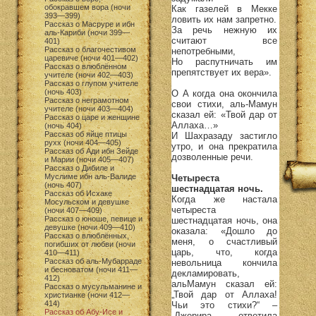
обокравшем вора (ночи
Как газелей в Мекке
393—399)
ловить их нам запретно.
Рассказ о Масруре и ибн
За речь нежную их
аль-Кариби (ночи 399—
считают все
401)
Рассказ о благочестивом
непотребными,
царевиче (ночи 401—402)
Но распутничать им
Рассказ о влюблённом
препятствует их вера».
учителе (ночи 402—403)
Рассказ о глупом учителе
(ночь 403)
О А когда она окончила
Рассказ о неграмотном
свои стихи, аль-Мамун
учителе (ночи 403—404)
сказал ей: «Твой дар от
Рассказ о царе и женщине
Аллаха…»
(ночь 404)
Рассказ об яйце птицы
И Шахразаду застигло
рухх (ночи 404—405)
утро, и она прекратила
Рассказ об Ади ибн Зейде
дозволенные речи.
и Марии (ночи 405—407)
Рассказ о Дибиле и
Муслиме ибн аль-Валиде
Четыреста
(ночь 407)
шестнадцатая ночь.
Рассказ об Исхаке
Когда же настала
Мосульском и девушке
четыреста
(ночи 407—409)
Рассказ о юноше, певице и
шестнадцатая ночь, она
девушке (ночи 409—410)
оказала: «Дошло до
Рассказ о влюблённых,
меня, о счастливый
погибших от любви (ночи
царь, что, когда
410—411)
Рассказ об аль-Мубарраде
невольница кончила
и бесноватом (ночи 411—
декламировать,
412)
альМамун сказал ей:
Рассказ о мусульманине и
„Твой дар от Аллаха!
христианке (ночи 412—
414)
Чьи это стихи?“ –
Рассказ об Абу-Исе и
„Джерира, – ответила