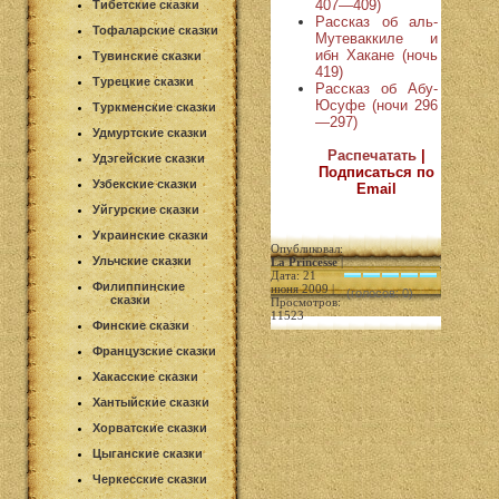
407—409)
Тибетские сказки
Рассказ об аль-
Тофаларские сказки
Мутеваккиле и
ибн Хакане (ночь
Тувинские сказки
419)
Турецкие сказки
Рассказ об Абу-
Юсуфе (ночи 296
Туркменские сказки
—297)
Удмуртские сказки
Распечатать
|
Удэгейские сказки
Подписаться по
Узбекские сказки
Email
Уйгурские сказки
Украинские сказки
Опубликовал:
Ульчские сказки
La Princesse
|
Дата: 21
Филиппинские
июня 2009 |
(голосов: 0)
сказки
Просмотров:
11523
Финские сказки
Французские сказки
Хакасские сказки
Хантыйские сказки
Хорватские сказки
Цыганские сказки
Черкесские сказки