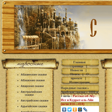
Главная
страница
|
Новости
|
Поиск
|
О
Абазинские сказки
проекте
|
Абхазские сказки
Иллюстрации
Аварские сказки
Народные сказки
»
Арабские сказки
»
1000 и
Австралийские
сказки
1 ночь
:
Рассказ об Абу-
Исе и Куррат-аль-Айн
Австрийские сказки
(ночи 414—418)
Адыгейские сказки