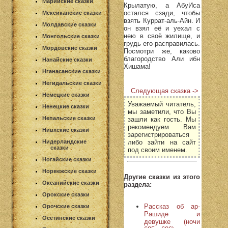
Марийские сказки
Крылатую, а АбуИса
остался сзади, чтобы
Мексиканские сказки
взять Куррат-аль-Айн. И
Молдавские сказки
он взял её и уехал с
нею в своё жилище, и
Монгольские сказки
грудь его расправилась.
Мордовские сказки
Посмотри же, каково
благородство Али ибн
Нанайские сказки
Хишама!
Нганасанские сказки
Негидальские сказки
Следующая сказка ->
Немецкие сказки
Уважаемый читатель,
Ненецкие сказки
мы заметили, что Вы
Непальские сказки
зашли как гость. Мы
рекомендуем Вам
Нивхские сказки
зарегистрироваться
либо зайти на сайт
Нидерландские
сказки
под своим именем.
Ногайские сказки
Норвежские сказки
Другие сказки из этого
Океанийские сказки
раздела:
Орокские сказки
Рассказ об ар-
Орочские сказки
Рашиде и
Осетинские сказки
девушке (ночи