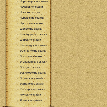
Черногорские сказки
Чеченские сказки
Чешские сказки
Чувашские сказки
Чукотские сказки
Шведские сказки
Швейцарские сказки
Шорские сказки
Шотландские сказки
Эвенкийские сказки
Эвенские сказки
Эганасанские сказки
Энецкие сказки
Эскимосские сказки
Эстонские сказки
Эфиопские сказки
Юкагирские сказки
Якутские сказки
Японские сказки