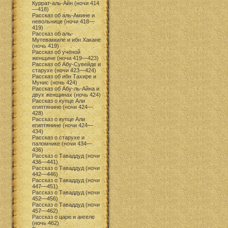
Куррат-аль-Айн (ночи 414
—418)
Рассказ об аль-Амине и
невольнице (ночи 418—
419)
Рассказ об аль-
Мутеваккиле и ибн Хакане
(ночь 419)
Рассказ об учёной
женщине (ночи 419—423)
Рассказ об Абу-Сувейде и
старухе (ночи 423—424)
Рассказ об ибн Тахире и
Мунис (ночь 424)
Рассказ об Абу-ль-Айна и
двух женщинах (ночь 424)
Рассказ о купце Али
египтянине (ночи 424—
428)
Рассказ о купце Али
египтянине (ночи 424—
434)
Рассказ о старухе и
паломнике (ночи 434—
436)
Рассказ о Таваддуд (ночи
436—441)
Рассказ о Таваддуд (ночи
442—446)
Рассказ о Таваддуд (ночи
447—451)
Рассказ о Таваддуд (ночи
452—456)
Рассказ о Таваддуд (ночи
457—462)
Рассказ о царе и ангеле
(ночь 462)