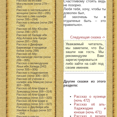
Рассказ об Исхаке
Счастливому стоять ведь
Мосульском (ночи 279—
не позорно.
282)
Любя тебя, хочу, чтобы ты
Рассказ о чистильщике и
доволен был,
женщине (ночи 282—285)
Рассказ о лже-халифе
И захочешь ты в
(ночи 285—294)
отдаленье быть – это
Рассказ о мешке (ночи 294
правильно».
—296)
Рассказ об Абу-Юсуфе
(ночи 296—297)
Рассказ об Халиде ибн
Следующая сказка ->
Абд-Аллахе аль-Касри
(ночи 297—299)
Уважаемый читатель,
Рассказ о Джафаре
мы заметили, что Вы
Бармакиде и продавце
бобов (ночь 299)
зашли как гость. Мы
Рассказ об Абу-
рекомендуем Вам
Мухаммеде-лентяе (ночи
зарегистрироваться
299—305)
либо зайти на сайт под
Рассказ о великодушии
Яхьи ибн Халида [342]
своим именем.
(ночи 305—306)
Рассказ о подделанном
письме (ночи 306—307)
Рассказ об учёном и
Другие сказки из этого
халифе аль-Мамуне (ночи
раздела:
307—308)
Рассказ об Али-Шаре и
Зумурруд (ночи 308—314)
Рассказ об Али-Шаре и
Рассказ о кузнеце
Зумурруд (ночи 315—320)
(ночь 472)
Рассказ об Али-Шаре и
Рассказ об аль-
Зумурруд (ночи 321—327)
Рассказ о Джубейре ибн
Хаджжадже и
Умейре и Будур (ночи 327
юноше (ночь 471)
—334)
Рассказ о везире
Рассказ о шести