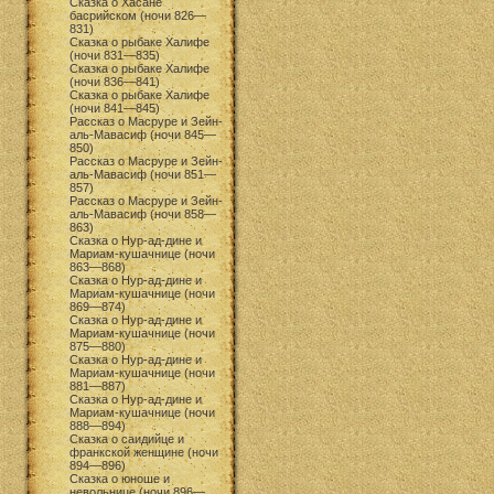
Сказка о Хасане
басрийском (ночи 826—
831)
Сказка о рыбаке Халифе
(ночи 831—835)
Сказка о рыбаке Халифе
(ночи 836—841)
Сказка о рыбаке Халифе
(ночи 841—845)
Рассказ о Масруре и Зейн-
аль-Мавасиф (ночи 845—
850)
Рассказ о Масруре и Зейн-
аль-Мавасиф (ночи 851—
857)
Рассказ о Масруре и Зейн-
аль-Мавасиф (ночи 858—
863)
Сказка о Нур-ад-дине и
Мариам-кушачнице (ночи
863—868)
Сказка о Нур-ад-дине и
Мариам-кушачнице (ночи
869—874)
Сказка о Нур-ад-дине и
Мариам-кушачнице (ночи
875—880)
Сказка о Нур-ад-дине и
Мариам-кушачнице (ночи
881—887)
Сказка о Нур-ад-дине и
Мариам-кушачнице (ночи
888—894)
Сказка о саидийце и
франкской женщине (ночи
894—896)
Сказка о юноше и
невольнице (ночи 896—