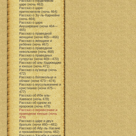
Рассказ о горделивом
царе (ночь 463)
Рассказ о царе-
притеснителе (ночь 464)
Рассказ о Зу-ль-Карнейне
(ночь 464)
Рассказ о царе
Ануширване (ночи 464—
465)
Рассказ о праведной
женщине (ночи 465—466)
Рассказ о женщине и
ребёнке (ночь 467)
Рассказ о праведном
невольнике (ночь 468)
Рассказ о праведных
супругах (ночи 469—470)
Рассказ об аль-Хаджжадже
и юноше (ночь 471)
Рассказ о кузнеце (ночь
472)
Рассказ о богомольце и
облаке (ночи 473—474)
Рассказ о мусульманине и
христианке (ночи 475—
477)
Рассказ об Ибн аль-
Хаввасе (ночь 478)
Рассказ об одном из
пророков (ночь 479)
Рассказ о перевозчике и
праведном юноше (ночь
479)
Рассказ о царе и двух
братьях (ночи 480—481)
Рассказ об Абу-ль-Хасане
и прокажённом (ночь 482)
Рассказ о Хасибе и царице