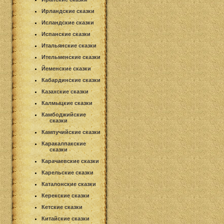
Ирландские сказки
Исландские сказки
Испанские сказки
Итальянские сказки
Ительменские сказки
Йеменские сказки
Кабардинские сказки
Казахские сказки
Калмыцкие сказки
Камбоджийские
сказки
Кампучийские сказки
Каракалпакские
сказки
Карачаевские сказки
Карельские сказки
Каталонские сказки
Керекские сказки
Кетские сказки
Китайские сказки