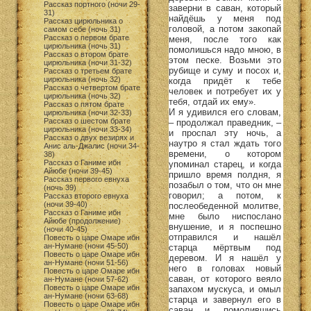
Рассказ портного (ночи 29-
заверни в саван, который
31)
найдёшь у меня под
Рассказ цирюльника о
головой, а потом закопай
самом себе (ночь 31)
Рассказ о первом брате
меня, после того как
цирюльника (ночь 31)
помолишься надо мною, в
Рассказ о втором брате
этом песке. Возьми это
цирюльника (ночи 31-32)
рубище и суму и посох и,
Рассказ о третьем брате
цирюльника (ночь 32)
когда придёт к тебе
Рассказ о четвертом брате
человек и потребует их у
цирюльника (ночь 32)
тебя, отдай их ему».
Рассказ о пятом брате
И я удивился его словам,
цирюльника (ночи 32-33)
Рассказ о шестом брате
– продолжал праведник, –
цирюльника (ночи 33-34)
и проспал эту ночь, а
Рассказ о двух везирях и
наутро я стал ждать того
Анис аль-Джалис (ночи 34-
времени, о котором
38)
Рассказ о Ганиме ибн
упоминал старец, и когда
Айюбе (ночи 39-45)
пришло время полдня, я
Рассказ первого евнуха
позабыл о том, что он мне
(ночь 39)
говорил; а потом, к
Рассказ второго евнуха
(ночи 39-40)
послеобеденной молитве,
Рассказ о Ганиме ибн
мне было ниспослано
Айюбе (продолжение)
внушение, и я поспешно
(ночи 40-45)
отправился и нашёл
Повесть о царе Омаре ибн
ан-Нумане (ночи 45-50)
старца мёртвым под
Повесть о царе Омаре ибн
деревом. И я нашёл у
ан-Нумане (ночи 51-56)
него в головах новый
Повесть о царе Омаре ибн
саван, от которого веяло
ан-Нумане (ночи 57-62)
Повесть о царе Омаре ибн
запахом мускуса, и омыл
ан-Нумане (ночи 63-68)
старца и завернул его в
Повесть о царе Омаре ибн
саван и, помолившись