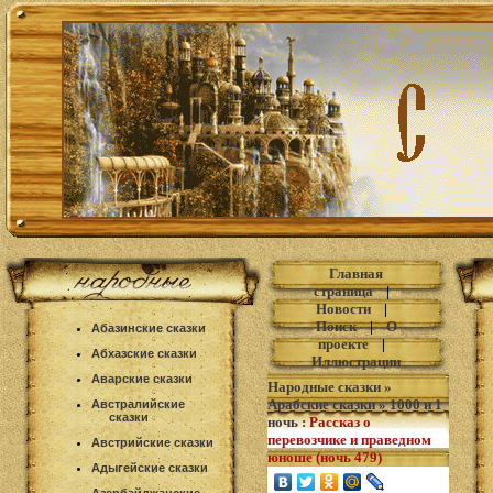
Главная
страница
|
Новости
|
Поиск
|
О
Абазинские сказки
проекте
|
Абхазские сказки
Иллюстрации
Аварские сказки
Народные сказки
»
Арабские сказки
»
1000 и 1
Австралийские
сказки
ночь
:
Рассказ о
перевозчике и праведном
Австрийские сказки
юноше (ночь 479)
Адыгейские сказки