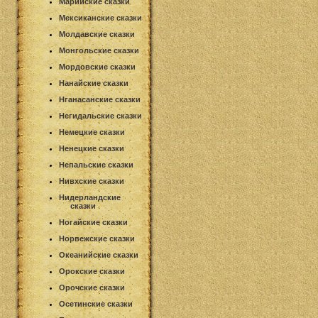
Марийские сказки
Мексиканские сказки
Молдавские сказки
Монгольские сказки
Мордовские сказки
Нанайские сказки
Нганасанские сказки
Негидальские сказки
Немецкие сказки
Ненецкие сказки
Непальские сказки
Нивхские сказки
Нидерландские
сказки
Ногайские сказки
Норвежские сказки
Океанийские сказки
Орокские сказки
Орочские сказки
Осетинские сказки