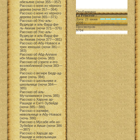
обезьяне (ночи 355—357)
Рассказ о коне из чёрного
дерева (ночи 357—364)
Опубликовал:
Рассказ о коне из чёрного
La Princesse
|
дерева (ночи 365—371)
Дата: 21 июня
Рассказ об Унс-аль-
2009 |
(голосов: 0)
Вуджуде и аль-Вард-фи-
Просмотров:
ль-Акмам (ночи 371—376)
9704
Рассказ об Унс-аль-
Вуджуде и аль-Вард-фи-
ль-Акмам (ночи 377—381)
Рассказ об Абу-Новасе и
трех юношах (ночи 381—
383)
Рассказ об Абд-Аллахе
ибн Мамар (ночь 383)
Рассказ об узрите и его
возлюбленной (ночи 383—
384)
Рассказ о везире Бедр-ад-
дине (ночь 384)
Рассказ о школьнике и
школьнице (ночи 384—
385)
Рассказ об аль-
Муталаммисе (ночь 385)
Рассказ о Харуне ар-
Рашиде и Ситт-Зубейде
(ночи 385—386)
Рассказ о халифе,
невольнице и Абу-Новасе
(ночь 386)
Рассказ о Мусабе ибн аз-
Зубейре и Аише (ночи 386
—387)
Рассказ о Харуде ар-
Рашиде и невольницах