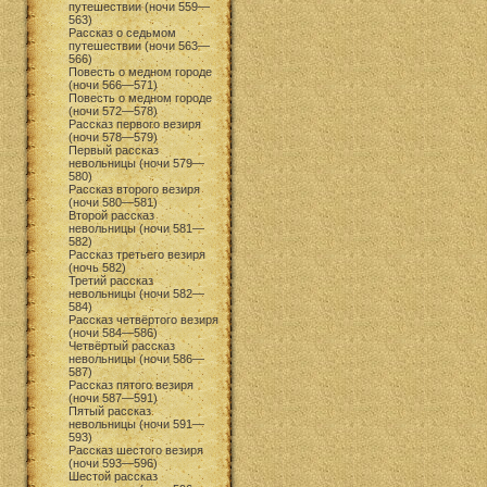
путешествии (ночи 559—
563)
Рассказ о седьмом
путешествии (ночи 563—
566)
Повесть о медном городе
(ночи 566—571)
Повесть о медном городе
(ночи 572—578)
Рассказ первого везиря
(ночи 578—579)
Первый рассказ
невольницы (ночи 579—
580)
Рассказ второго везиря
(ночи 580—581)
Второй рассказ
невольницы (ночи 581—
582)
Рассказ третьего везиря
(ночь 582)
Третий рассказ
невольницы (ночи 582—
584)
Рассказ четвёртого везиря
(ночи 584—586)
Четвёртый рассказ
невольницы (ночи 586—
587)
Рассказ пятого везиря
(ночи 587—591)
Пятый рассказ
невольницы (ночи 591—
593)
Рассказ шестого везиря
(ночи 593—596)
Шестой рассказ