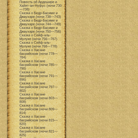
Повесть об Ардешире и
Хайят-ан-Нуфус (ночи 730
—738)
Сказка о Бедр-Басиме и
Джаухаре (ночи 738—743)
Сказка о Бедр-Басиме и
Джаухаре (ночи 744—749)
Сказка о Бедр-Басиме и
Джаухаре (ночи 750—756)
Сказка о Сейф-аль-
Мулуке (ночи 756—767)
Сказка о Сейф-аль-
Мулуке (ночи 768—778)
Сказка о Хасане
басрийском (ночи 778—
784)
Сказка о Хасане
басрийском (ночи 785—
790)
Сказка о Хасане
басрийском (ночи 791—
896)
Сказка о Хасане
басрийском (ночи 797—
802)
Сказка о Хасане
басрийском (ночи 803—
808)
Сказка о Хасане
басрийском (ночи 809—
814)
Сказка о Хасане
басрийском (ночи 815—
820)
Сказка о Хасане
басрийском (ночи 821—
825)