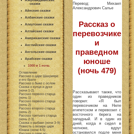
Азербайджанские
Перевод: Михаил
сказки
Александрович Салье
Айнские сказки
Албанские сказки
Рассказ о
Алеутские сказки
перевозчике
Алтайские сказки
Американские сказки
и
Английские сказки
праведном
Ангольские сказки
Арабские сказки
юноше
1000 и 1 ночь
(ночь 479)
Оглавление
Рассказ о царе Шахрияре
и его брате
Рассказ о быке с ослом
Сказка о купце и духе
(ночи 1-2)
Рассказывают также, что
Рассказ первого старца
один из праведников
(ночь 1)
говорил: «Я был
Рассказ первого старца
(ночь 2)
перевозчиком на Ниле
Рассказ второго старца
египетском и перевозил с
(ночь 2)
восточного берега на
Рассказ третьего старца
западный. И в один из
(ночь 2-3)
Сказка о рыбаке (ночи 3-9)
дней, когда я сидел в
Повесть о везире царя
челноке, вдруг
Юнана (ночи 4-5)
остановился подле меня
Рассказ о царе ас-