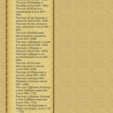
Рассказ об Икриме и
Хузейме (ночи 683—684)
Рассказ об Юнусе и
незнакомце (ночи 684—
685)
Рассказ об ар-Рашиде и
девушке (ночи 685—686)
Рассказ об аль-Асмаи и
трех девушках (ночи 686—
687)
Рассказ об Ибрахиме
Мосульском и дьяволе
(ночи 687—688)
Рассказ о Джамиле и сыне
его дяди (ночи 688—691)
Рассказ о Муавии и
бедуине (ночи 691—693)
Рассказ о Дамре и его
возлюбленной (ночи 693—
695)
Рассказ об Исхаке
Мосульском и слепце
(ночи 695—696)
Рассказ об Ибрахиме и
юноше (ночи 696—697)
Рассказ о везире Ибн
Мерване и юноше (ночи
697—698)
Рассказ о Далиле-Хитрице
и Али-Зейбаке каирском
(ночи 698—710)
Рассказ о Далиле-Хитрице
и Али-Зейбаке каирском
(ночи 710—719)
Повесть об Ардешире и
Хайят-ан-Нуфус (ночи 719
—730)