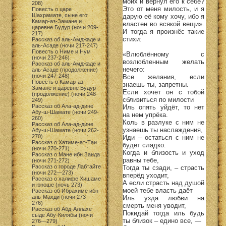
моих и вернул его к себе?
208)
Это от меня милость, и я
Повесть о царе
Шахрамате, сыне его
дарую её кому хочу, ибо я
Камар-аз-Замане и
властен во всякой вещи».
царевне Будур (ночи 209-
И тогда я произнёс такие
217)
стихи:
Рассказ об аль-Амджаде и
аль-Асаде (ночи 217-247)
Повесть о Ниме и Нум
«Влюблённому с
(ночи 237-246)
возлюбленным желать
Рассказ об аль-Амджаде и
нечего:
аль-Асаде (продолжение)
(ночи 247-248)
Все желания, если
Повесть о Камар-аз-
знаешь ты, запретны.
Замане и царевне Будур
Если хочет он с тобой
(продолжение) (ночи 248-
сблизиться по милости
249)
Рассказ об Ала-ад-дине
Иль опять уйдёт, то нет
Абу-ш-Шамате (ночи 249-
на нем упрёка.
260)
Коль в разлуке с ним не
Рассказ об Ала-ад-дине
узнаешь ты наслаждения,
Абу-ш-Шамате (ночи 262-
270)
Иди – остаться с ним не
Рассказ о Хатиме-ат-Таи
будет сладко.
(ночи 270-271)
Когда и близость и уход
Рассказ о Мане ибн Заида
равны тебе,
(ночи 271-272)
Рассказ о городе Лабтайте
Тогда ты сзади, – страсть
(ночи 272—273)
вперёд уходит,
Рассказ о халифе Хишаме
А если страсть над душой
и юноше (ночь 273)
моей тебе власть даёт
Рассказ об Ибрахиме ибн
аль-Махди (ночи 273—
Иль узда любви на
276)
смерть меня уводит,
Рассказ об Абд-Аллахе
Покидай тогда иль будь
сыде Абу-Килябы (ночи
ты близок – едино все, —
276—279)