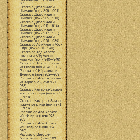
899)
Сказка о Джаллиаде и
Шимасе (ночи 899—904)
Сказка о Джаллиаде и
Шимасе (ночи 905—910)
Сказка о Джаллиаде и
Шимасе (ночи 911—916)
Сказка о Джаллиаде и
Шимасе (ночи 917—921)
Сказка о Джаллиаде и
Шимасе (ночи 926—930)
Сказка об Абу-Кире и Абу-
Сире (ночи 930—940)
Сказка об Абд-Аллахе
земном и Абд-Аллахе
морском (ночи 940—946)
Сказка об Абу-ль-Хасане
из Омана (ночи 946—952)
Рассказ об Ибрахиме и
Джамиле (ночи 952—959)
Рассказ об Абу-ль-Хасане
из Хорасана (ночи 959—
963)
Сказка о Камар-аз-Замане
и жене ювелира (ночи 963
—970)
Сказка о Камар-аз-Замане
и жене ювелира (ночи 971
—978)
Рассказ об Абд-Аллахе
ибн Фадиле (ночи 978—
983)
Рассказ об Абд-Аллахе
ибн Фадиле (ночи 984—
989)
Рассказ о Маруфе-
башмачнике (ночи 989-