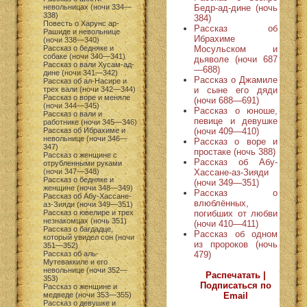
Бедр-ад-дине (ночь
невольницах (ночи 334—
338)
384)
Повесть о Харунс ар-
Рассказ об
Рашиде и невольнице
Ибрахиме
(ночи 338—340)
Мосульском и
Рассказ о бедняке и
собаке (ночи 340—341)
дьяволе (ночи 687
Рассказ о вали Хусам-ад-
—688)
дине (ночи 341—342)
Рассказ о Джамиле
Рассказ об ал-Насире и
и сыне его дяди
трех вали (ночи 342—344)
Рассказ о воре и меняле
(ночи 688—691)
(ночи 344—345)
Рассказ о юноше,
Рассказ о вали и
певице и девушке
работнике (ночи 345—346)
(ночи 409—410)
Рассказ об Ибрахиме и
невольнице (ночи 346—
Рассказ о воре и
347)
простаке (ночь 388)
Рассказ о женщине с
Рассказ об Абу-
отрубленными руками
Хассане-аз-Зияди
(ночи 347—348)
Рассказ о бедняке и
(ночи 349—351)
женщине (ночи 348—349)
Рассказ о
Рассказ об Абу-Хассане-
влюблённых,
аз-Зияди (ночи 349—351)
погибших от любви
Рассказ о ювелире и трех
незнакомцах (ночь 351)
(ночи 410—411)
Рассказ о багдадце,
Рассказ об одном
который увидел сон (ночи
из пророков (ночь
351—352)
479)
Рассказ об аль-
Мутеваккиле и его
невольнице (ночи 352—
Распечатать |
353)
Подписаться по
Рассказ о женщине и
Email
медведе (ночи 353—355)
Рассказ о девушке и