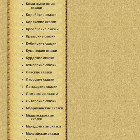
Коми-зырянские
сказки
Корейские сказки
Корякские сказки
Креольские сказки
Крымские сказки
Кубинские сказки
Кумыкские сказки
Курдские сказки
Кхмерские сказки
Лакские сказки
Лаосские сказки
Латышские сказки
Лезгинские сказки
Литовские сказки
Мавриканские сказки
Мадагаскарские
сказки
Македонские сказки
Мансийские сказки