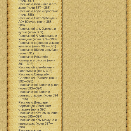
(ночь 387)
Рассказ о мельнике и его
жене (ночи 387—388)
Рассказ о воре и простаке
(ночь 388)
Рассказ о Ситт-Зубейде и
Абу-Юсуфе (ночи 388—
389)
Рассказ об аль-Хакиме и
купце (ночь 389)
Рассказ об Анушнрване и
женщине (ночи 389—390)
Рассказ о водоносе и жене
ювелира (ночи 390—391)
Рассказ о Ширин и рыбаке
(ночь 391)
Рассказ о Яхье ибн
Халиде и его госте (ночи
391—392)
Рассказ об аль-Амине и
невольнице (ночь 392)
Рассказ о Сайде ибн
Салиме аль-Бахили (ночи
392—393)
Рассказ о женщине и рыбе
(ночи 393—394)
Рассказ о женщине и
лживых старцах (ночи 394
—395)
Рассказ о Джафаре
Бармакиде и больном
старике (ночь 395)
Рассказ о честном юноше
(ночи 395—397)
Рассказ об аль-Мамуне и
пирамидах (ночи 397—
398)
Рассказ о воре,