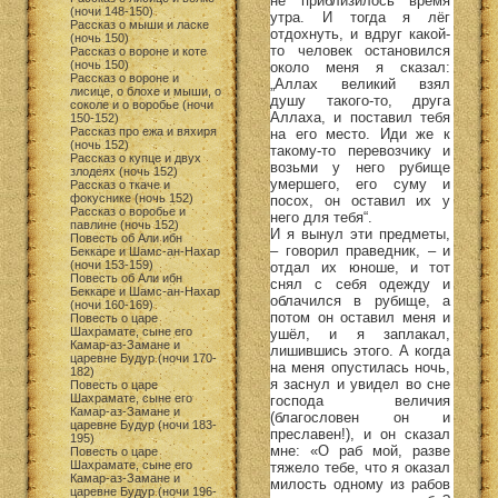
не приблизилось время
(ночи 148-150)
утра. И тогда я лёг
Рассказ о мыши и ласке
отдохнуть, и вдруг какой-
(ночь 150)
то человек остановился
Рассказ о вороне и коте
(ночь 150)
около меня я сказал:
Рассказ о вороне и
„Аллах великий взял
лисице, о блохе и мыши, о
душу такого-то, друга
соколе и о воробье (ночи
Аллаха, и поставил тебя
150-152)
Рассказ про ежа и вяхиря
на его место. Иди же к
(ночь 152)
такому-то перевозчику и
Рассказ о купце и двух
возьми у него рубище
злодеях (ночь 152)
умершего, его суму и
Рассказ о ткаче и
фокуснике (ночь 152)
посох, он оставил их у
Рассказ о воробье и
него для тебя“.
павлине (ночь 152)
И я вынул эти предметы,
Повесть об Али ибн
– говорил праведник, – и
Беккаре и Шамс-ан-Нахар
(ночи 153-159)
отдал их юноше, и тот
Повесть об Али ибн
снял с себя одежду и
Беккаре и Шамс-ан-Нахар
облачился в рубище, а
(ночи 160-169)
потом он оставил меня и
Повесть о царе
Шахрамате, сыне его
ушёл, и я заплакал,
Камар-аз-Замане и
лишившись этого. А когда
царевне Будур (ночи 170-
на меня опустилась ночь,
182)
я заснул и увидел во сне
Повесть о царе
Шахрамате, сыне его
господа величия
Камар-аз-Замане и
(благословен он и
царевне Будур (ночи 183-
преславен!), и он сказал
195)
мне: «О раб мой, разве
Повесть о царе
Шахрамате, сыне его
тяжело тебе, что я оказал
Камар-аз-Замане и
милость одному из рабов
царевне Будур (ночи 196-