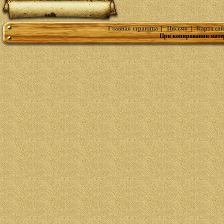
Главная страница
|
Письмо
|
Карта сай
При копировании мате