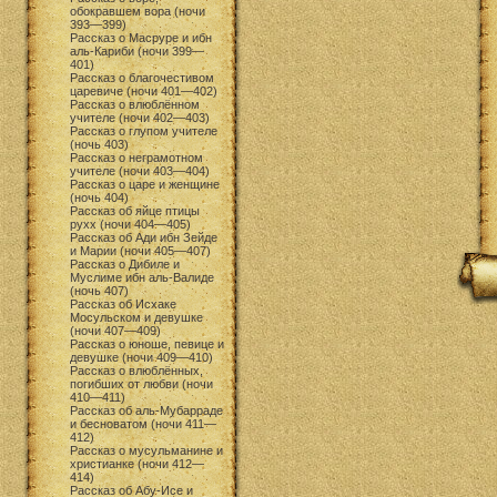
обокравшем вора (ночи
393—399)
Рассказ о Масруре и ибн
аль-Кариби (ночи 399—
401)
Рассказ о благочестивом
царевиче (ночи 401—402)
Рассказ о влюблённом
учителе (ночи 402—403)
Рассказ о глупом учителе
(ночь 403)
Рассказ о неграмотном
учителе (ночи 403—404)
Рассказ о царе и женщине
(ночь 404)
Рассказ об яйце птицы
рухх (ночи 404—405)
Рассказ об Ади ибн Зейде
и Марии (ночи 405—407)
Рассказ о Дибиле и
Муслиме ибн аль-Валиде
(ночь 407)
Рассказ об Исхаке
Мосульском и девушке
(ночи 407—409)
Рассказ о юноше, певице и
девушке (ночи 409—410)
Рассказ о влюблённых,
погибших от любви (ночи
410—411)
Рассказ об аль-Мубарраде
и бесноватом (ночи 411—
412)
Рассказ о мусульманине и
христианке (ночи 412—
414)
Рассказ об Абу-Исе и