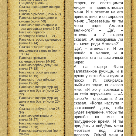
старец со светящимся
Синдбаде (ночь 5)
Сказка о коварном везире
лицом и приветствовал
(ночь 5)
меня. И я ответил на его
Сказка о рыбаке (ночь 6-7)
приветствие, и он спросил
Рассказ заколдованного
меня: „Перевезёшь ли ты
юноши (ночи 7-9)
Рассказ о носильщике и
меня ради Аллаха
трех девушках (ночи 9-19)
великого?“ – „Да“, –
Рассказ первого
отвечал я. И старец
календера (ночи 11-12)
сказал: „А накормишь ли
Рассказ второго календера
(ночи 12-14)
ты меня ради Аллаха?“ –
Сказка о завистнике и
„Да“, – отвечал я. И он
внушившем зависть (ночи
вошёл в челнок, и я
13-14)
перевёз его на восточный
Рассказ третьего
календера (ночи 14-16)
берег.
Рассказ первой девушки
А на старце было
(ночи 17-18)
заплатанное рубище, и в
Рассказ второй девушки
руках у вето были сума и
(ночи 18-19)
Рассказ о трех яблоках
посох. И, собираясь
(ночи 19-20)
выйти из лодки, он сказал
Рассказ о везире Нур-ад-
мне: «Я хочу возложить
дине и его брате (ночи 20-
на тебя поручение». – «А
22)
Рассказ о везире Нур-ад-
какое?» – спросил я. И он
дине и его брате (ночи 23-
сказал. «Когда наступи г
24)
завтрашний день, тебе
Сказка о горбуне (ночи 25-
будет внушение, чтобы ты
34)
Рассказ христианина
пришёл ко мне в
(ночи 25-27)
полуденное время. И ты
Рассказ надсмотрщика
придёшь и найдёшь меня
(ночи 27-28)
мёртвым под этим
Рассказ врача-еврея (ночи
28-29)
деревом. Обмой меня и