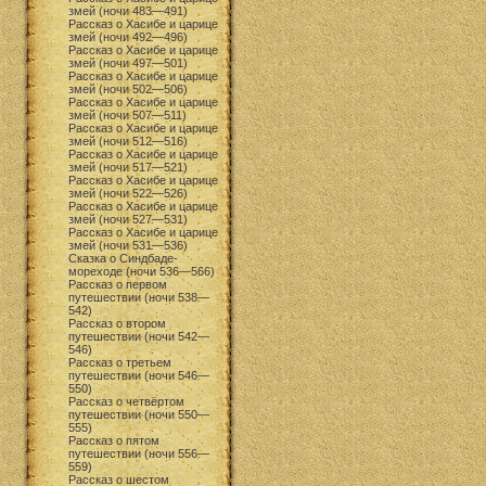
змей (ночи 483—491)
Рассказ о Хасибе и царице
змей (ночи 492—496)
Рассказ о Хасибе и царице
змей (ночи 497—501)
Рассказ о Хасибе и царице
змей (ночи 502—506)
Рассказ о Хасибе и царице
змей (ночи 507—511)
Рассказ о Хасибе и царице
змей (ночи 512—516)
Рассказ о Хасибе и царице
змей (ночи 517—521)
Рассказ о Хасибе и царице
змей (ночи 522—526)
Рассказ о Хасибе и царице
змей (ночи 527—531)
Рассказ о Хасибе и царице
змей (ночи 531—536)
Сказка о Синдбаде-
мореходе (ночи 536—566)
Рассказ о первом
путешествии (ночи 538—
542)
Рассказ о втором
путешествии (ночи 542—
546)
Рассказ о третьем
путешествии (ночи 546—
550)
Рассказ о четвёртом
путешествии (ночи 550—
555)
Рассказ о пятом
путешествии (ночи 556—
559)
Рассказ о шестом