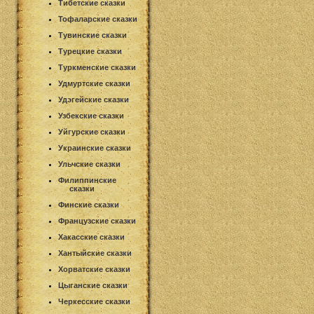
Тибетские сказки
Тофаларские сказки
Тувинские сказки
Турецкие сказки
Туркменские сказки
Удмуртские сказки
Удэгейские сказки
Узбекские сказки
Уйгурские сказки
Украинские сказки
Ульчские сказки
Филиппинские
сказки
Финские сказки
Французские сказки
Хакасские сказки
Хантыйские сказки
Хорватские сказки
Цыганские сказки
Черкесские сказки