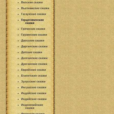
Вепские сказки
Вьетнамские сказки
Гагаузские сказки
Герцеговинские
сказки
Греческие сказки
Грузинские сказки
Даосские сказки
Даргинские сказки
Датские сказки
Долганские сказки
Дунганские сказки
Еврейские сказки
Египетские сказки
Зулусские сказки
Ингушские сказки
Индейские сказки
Индийские сказки
Индонезийские
сказки
Иранские сказки