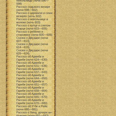
невольницы (ночи 596—
598)
Рассказ седьмого везиря
(ночи 598—602)
Рассказ о царевиче и семи
везирях (ночь 602)
Рассказ о невольнице и
молоке (ночь 603)
Рассказ о купце и слепом
старце (ночи 603—605)
Рассказ о ребёнке и
сторожихе (ночи 605—606)
Сказка о Джударе (ночи
607—613)
Сказка о Джударе (ночи
614—619)
Сказка о Джударе (ночи
620—624)
Рассказ об Аджибе и
Гарибе (ночи 624—630)
Рассказ об Аджибе и
Гарибе (ночи 631—636)
Рассказ об Аджибе и
Гарибе (ночи 637—643)
Рассказ об Аджибе и
Гарибе (ночи 644—650)
Рассказ об Аджибе и
Гарибе (ночи 651—657)
Рассказ об Аджибе и
Гарибе (ночи 658—664)
Рассказ об Аджибе и
Гарибе (ночи 665—670)
Рассказ об Аджибе и
Гарибе (ночи 670—680)
Рассказ об Утбе и Рейе
(ночи 680—681)
Рассказ о Хинд, дочери ан-
Нумана (ночи 681—683)