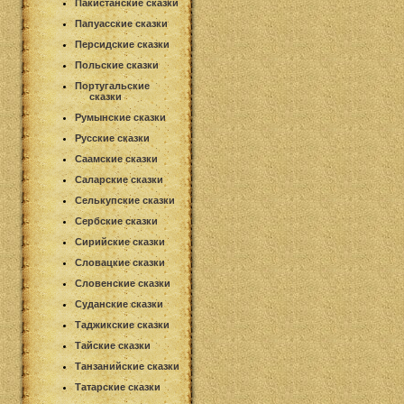
Пакистанские сказки
Папуасские сказки
Персидские сказки
Польские сказки
Португальские
сказки
Румынские сказки
Русские сказки
Саамские сказки
Саларские сказки
Селькупские сказки
Сербские сказки
Сирийские сказки
Словацкие сказки
Словенские сказки
Суданские сказки
Таджикские сказки
Тайские сказки
Танзанийские сказки
Татарские сказки