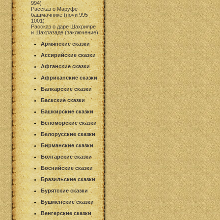
994)
Рассказ о Маруфе-
башмачнике (ночи 995-
1001)
Рассказ о даре Шахрияре
и Шахразаде (заключение)
Армянские сказки
Ассирийские сказки
Афганские сказки
Африканские сказки
Балкарские сказки
Баскские сказки
Башкирские сказки
Беломорские сказки
Белорусские сказки
Бирманские сказки
Болгарские сказки
Боснийские сказки
Бразильские сказки
Бурятские сказки
Бушменские сказки
Венгерские сказки