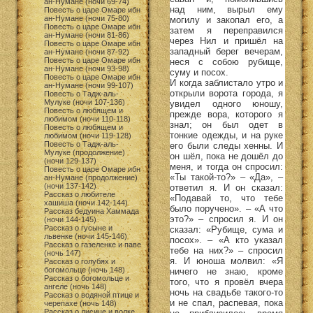
ан-Нумане (ночи 69-74)
над ним, вырыл ему
Повесть о царе Омаре ибн
ан-Нумане (ночи 75-80)
могилу и закопал его, а
Повесть о царе Омаре ибн
затем я переправился
ан-Нумане (ночи 81-86)
через Нил и пришёл на
Повесть о царе Омаре ибн
западный берег вечерам,
ан-Нумане (ночи 87-92)
Повесть о царе Омаре ибн
неся с собою рубище,
ан-Нумане (ночи 93-98)
суму и посох.
Повесть о царе Омаре ибн
И когда заблистало утро и
ан-Нумане (ночи 99-107)
открыли ворота города, я
Повесть о Тадж-аль-
Мулуке (ночи 107-136)
увидел одного юношу,
Повесть о любящем и
прежде вора, которого я
любимом (ночи 110-118)
знал; он был одет в
Повесть о любящем и
тонкие одежды, и на руке
любимом (ночи 119-128)
Повесть о Тадж-аль-
его были следы хенны. И
Мулуке (продолжение)
он шёл, пока не дошёл до
(ночи 129-137)
меня, и тогда он спросил:
Повесть о царе Омаре ибн
«Ты такой-то?» – «Да», –
ан-Нумане (продолжение)
(ночи 137-142)
ответил я. И он сказал:
Рассказ о любителе
«Подавай то, что тебе
хашиша (ночи 142-144)
было поручено». – «А что
Рассказ бедуина Хаммада
это?» – спросил я. И он
(ночи 144-145)
Рассказ о гусыне и
сказал: «Рубище, сума и
львенке (ночи 145-146)
посох». – «А кто указал
Рассказ о газеленке и паве
тебе на них?» – спросил
(ночь 147)
я. И юноша молвил: «Я
Рассказ о голубях и
богомольце (ночь 148)
ничего не знаю, кроме
Рассказ о богомольце и
того, что я провёл вчера
ангеле (ночь 148)
ночь на свадьбе такого-то
Рассказ о водяной птице и
и не спал, распевая, пока
черепахе (ночь 148)
Рассказ о лисице и волке