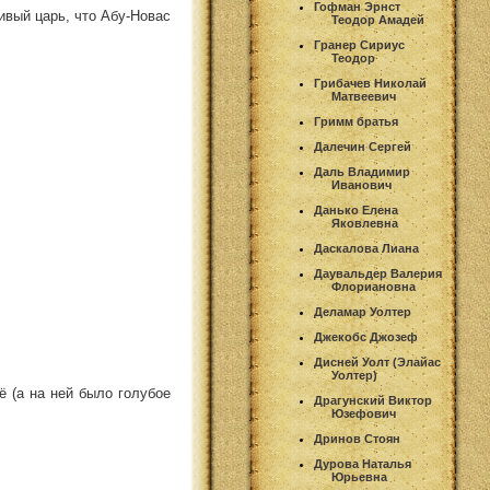
Гофман Эрнст
ивый царь, что Абу-Новас
Теодор Амадей
Гранер Сириус
Теодор
Грибачев Николай
Матвеевич
Гримм братья
Далечин Сергей
Даль Владимир
Иванович
Данько Елена
Яковлевна
Даскалова Лиана
Даувальдер Валерия
Флориановна
Деламар Уолтер
Джекобс Джозеф
Дисней Уолт (Элайас
Уолтер)
ё (а на ней было голубое
Драгунский Виктор
Юзефович
Дринов Стоян
Дурова Наталья
Юрьевна