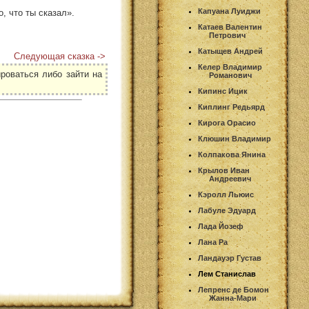
Капуана Луиджи
, что ты сказал».
Катаев Валентин
Петрович
Катыщев Андрей
Следующая сказка ->
Келер Владимир
роваться либо зайти на
Романович
Кипинс Ицик
Киплинг Редьярд
Кирога Орасио
Клюшин Владимир
Колпакова Янина
Крылов Иван
Андреевич
Кэролл Льюис
Лабуле Эдуард
Лада Йозеф
Лана Ра
Ландауэр Густав
Лем Станислав
Лепренс де Бомон
Жанна-Мари