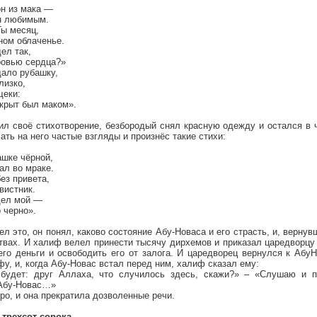
он из мака —
он любимым.
Ты месяц,
ном облаченье.
ел так,
ровью сердца?»
дало рубашку,
лизко,
щеки:
окрыт был маком».
ил своё стихотворение, безбородый снял красную одежду и остался в 
ать на него частые взгляды и произнёс такие стихи:
ашке чёрной,
ал во мраке.
ез привета,
вистник.
дел мой —
о черно».
ел это, он понял, каково состояние Абу-Новаса и его страсть, и, верну
твах. И халиф велел принести тысячу дирхемов и приказал царедворцу 
его деньги и освободить его от залога. И царедворец вернулся к Абу
фу, и, когда Абу-Новас встал перед ним, халиф сказал ему:
 будет: друг Аллаха, что случилось здесь, скажи?» – «Слушаю и п
 Абу-Новас…»
ро, и она прекратила дозволенные речи.
трехсот сорока.