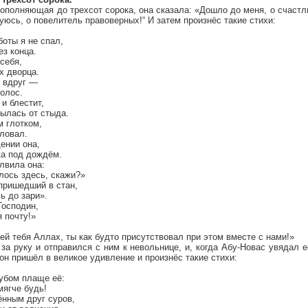
дополняющая до трехсот сорока, она сказала: «Дошло до меня, о счастл
уюсь, о повелитель правоверных!“ И затем произнёс такие стихи:
боты я не спал,
з конца.
себя,
х дворца.
я вдруг —
олос.
и блестит,
рылась от стыда.
м глотком,
ловал.
ении она,
ка под дождём.
лвила она:
лось здесь, скажи?»
 пришедший в стан,
ь до зари».
Господин,
я почту!»
ей тебя Аллах, ты как будто присутствовал при этом вместе с нами!»
за руку и отправился с ним к невольнице, и, когда Абу-Новас увядал е
 он пришёл в великое удивление и произнёс такие стихи:
убом плаще её:
мягче будь!
ённым друг суров,