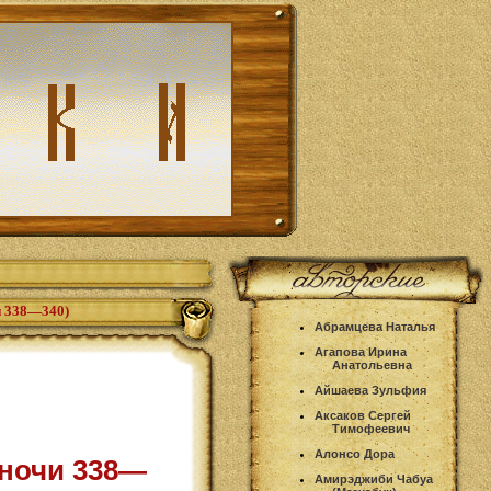
и 338—340)
Абрамцева Наталья
Агапова Ирина
Анатольевна
Айшаева Зульфия
Аксаков Сергей
Тимофеевич
Алонсо Дора
(ночи 338—
Амирэджиби Чабуа