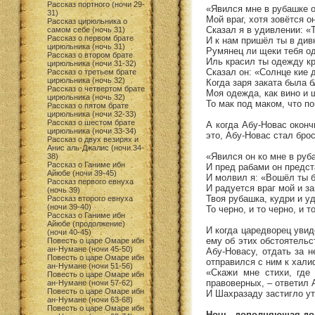
Рассказ портного (ночи 29-
«Явился мне в рубашке 
31)
Мой враг, хотя зовётся 
Рассказ цирюльника о
Сказал я в удивлении: «
самом себе (ночь 31)
Рассказ о первом брате
И к нам пришёл ты в див
цирюльника (ночь 31)
Румянец ли щеки тебя од
Рассказ о втором брате
Иль красил ты одежду к
цирюльника (ночи 31-32)
Сказал он: «Солнце кие 
Рассказ о третьем брате
цирюльника (ночь 32)
Когда заря заката была б
Рассказ о четвертом брате
Моя одежда, как вино и 
цирюльника (ночь 32)
То мак под маком, что п
Рассказ о пятом брате
цирюльника (ночи 32-33)
Рассказ о шестом брате
А когда Абу-Новас оконч
цирюльника (ночи 33-34)
это, Абу-Новас стал брос
Рассказ о двух везирях и
Анис аль-Джалис (ночи 34-
«Явился он ко мне в руб
38)
Рассказ о Ганиме ибн
И пред рабами он предст
Айюбе (ночи 39-45)
И молвил я: «Вошёл ты б
Рассказ первого евнуха
И радуется враг мой и за
(ночь 39)
Твоя рубашка, кудри и у
Рассказ второго евнуха
(ночи 39-40)
То черно, и то черно, и т
Рассказ о Ганиме ибн
Айюбе (продолжение)
И когда царедворец увид
(ночи 40-45)
ему об этих обстоятельс
Повесть о царе Омаре ибн
ан-Нумане (ночи 45-50)
Абу-Новасу, отдать за н
Повесть о царе Омаре ибн
отправился с ним к хали
ан-Нумане (ночи 51-56)
«Скажи мне стихи, где
Повесть о царе Омаре ибн
правоверных, – ответил
ан-Нумане (ночи 57-62)
Повесть о царе Омаре ибн
И Шахразаду застигло ут
ан-Нумане (ночи 63-68)
Повесть о царе Омаре ибн
Ночь, дополняющая до 