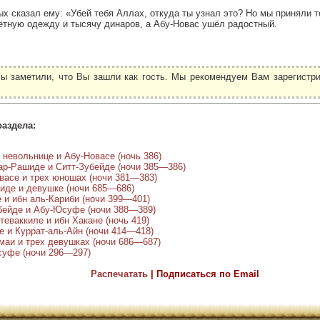
х сказал ему: «Убей тебя Аллах, откуда ты узнал это? Но мы приняли то
ётную одежду и тысячу динаров, а Абу-Новас ушёл радостный.
ы заметили, что Вы зашли как гость. Мы рекомендуем Вам зарегистри
.
раздела:
 невольнице и Абу-Новасе (ночь 386)
ар-Рашиде и Ситт-Зубейде (ночи 385—386)
васе и трех юношах (ночи 381—383)
иде и девушке (ночи 685—686)
 и ибн аль-Кариби (ночи 399—401)
убейде и Абу-Юсуфе (ночи 388—389)
теваккиле и ибн Хакане (ночь 419)
е и Куррат-аль-Айн (ночи 414—418)
маи и трех девушках (ночи 686—687)
суфе (ночи 296—297)
Распечатать
| Подписаться по Email