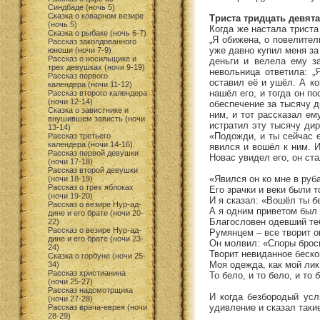
Синдбаде (ночь 5)
Сказка о коварном везире
Триста тридцать девята
(ночь 5)
Когда же настала триста
Сказка о рыбаке (ночь 6-7)
„Я обижена, о повелител
Рассказ заколдованного
уже давно купил меня за
юноши (ночи 7-9)
Рассказ о носильщике и
деньги и велела ему за
трех девушках (ночи 9-19)
невольница ответила: „
Рассказ первого
оставил её и ушёл. А ко
календера (ночи 11-12)
нашёл его, и тогда он п
Рассказ второго календера
(ночи 12-14)
обеспечение за тысячу д
Сказка о завистнике и
ним, и тот рассказал ем
внушившем зависть (ночи
истратил эту тысячу дир
13-14)
«Подожди, и ты сейчас е
Рассказ третьего
календера (ночи 14-16)
явился и вошёл к ним. И
Рассказ первой девушки
Новас увидел его, он ста
(ночи 17-18)
Рассказ второй девушки
«Явился он ко мне в руб
(ночи 18-19)
Рассказ о трех яблоках
Его зрачки и веки были 
(ночи 19-20)
И я сказал: «Вошёл ты б
Рассказ о везире Нур-ад-
А я одним приветом был
дине и его брате (ночи 20-
Благословен одевший те
22)
Рассказ о везире Нур-ад-
Румянцем – все творит о
дине и его брате (ночи 23-
Он молвил: «Споры брось
24)
Творит невиданное беско
Сказка о горбуне (ночи 25-
Моя одежда, как мой лик
34)
Рассказ христианина
То бело, и то бело, и то 
(ночи 25-27)
Рассказ надсмотрщика
И когда безбородый усл
(ночи 27-28)
удивление и сказал такие
Рассказ врача-еврея (ночи
28-29)