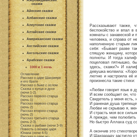
Азербайджанские
сказки
Айнские сказки
Албанские сказки
Алеутские сказки
Рассказывают также, ч
беспокойство и впал в 
Алтайские сказки
комнаты с занавеской и 
человека, и справа от н
Американские сказки
наполненную старым лико
Английские сказки
себя: «Бывает разве та
спящую женщину, котора
Ангольские сказки
полноты. И тогда халиф
Арабские сказки
поцеловал пятнышко, бы
здесь, скажи?» И халиф
1000 и 1 ночь
девушка молвила: «Хорош
Оглавление
лютню и настроила её и
Рассказ о царе Шахрияре
произнесла такие стихи:
и его брате
Рассказ о быке с ослом
Сказка о купце и духе
«Любви говорит язык в д
(ночи 1-2)
И всем сообщает он, что
Рассказ первого старца
Свидетель у меня есть, 
(ночь 1)
И раненая душа трепещет
Рассказ первого старца
(ночь 2)
Любви не скрываю я, ме
Рассказ второго старца
И страсть моя все сильне
(ночь 2)
А прежде, чем полюбить 
Рассказ третьего старца
Но быстро Аллаха суд со
(ночь 2-3)
Сказка о рыбаке (ночи 3-9)
Повесть о везире царя
А окончив это стихотвор
Юнана (ночи 4-5)
И Шахразаду застигло ут
Рассказ о царе ас-