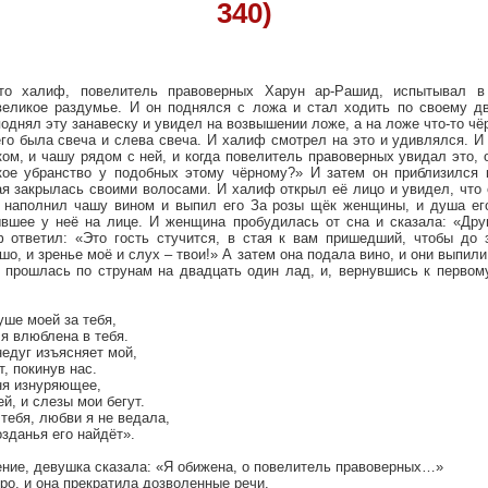
340)
то халиф, повелитель правоверных Харун ар-Рашид, испытывал в
великое раздумье. И он поднялся с ложа и стал ходить по своему д
поднял эту занавеску и увидел на возвышении ложе, а на ложе что-то чё
его была свеча и слева свеча. И халиф смотрел на это и удивлялся. И
м, и чашу рядом с ней, и когда повелитель правоверных увидал это, 
кое убранство у подобных этому чёрному?» И затем он приблизился
я закрылась своими волосами. И халиф открыл её лицо и увидел, что 
 наполнил чашу вином и выпил его За розы щёк женщины, и душа его
вшее у неё на лице. И женщина пробудилась от сна и сказала: «Дру
 ответил: «Это гость стучится, в стая к вам пришедший, чтобы до 
о, и зренье моё и слух – твои!» А затем она подала вино, и они выпили
 прошлась по струнам на двадцать один лад, и, вернувшись к первому
уше моей за тебя,
 я влюблена в тебя.
недуг изъясняет мой,
, покинув нас.
ня изнуряющее,
й, и слезы мои бегут.
тебя, любви я не ведала,
зданья его найдёт».
ение, девушка сказала: «Я обижена, о повелитель правоверных…»
ро, и она прекратила дозволенные речи.