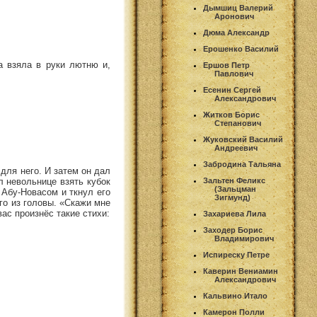
Дымшиц Валерий
Аронович
Дюма Александр
Ерошенко Василий
а взяла в руки лютню и,
Ершов Петр
Павлович
Есенин Сергей
Александрович
Житков Борис
Степанович
Жуковский Василий
Андреевич
Забродина Тальяна
для него. И затем он дал
л невольнице взять кубок
Зальтен Феликс
(Зальцман
д Абу-Новасом и ткнул его
Зигмунд)
го из головы. «Скажи мне
вас произнёс такие стихи:
Захариева Лила
Заходер Борис
Владимирович
Испиреску Петре
Каверин Вениамин
Александрович
Кальвино Итало
Камерон Полли