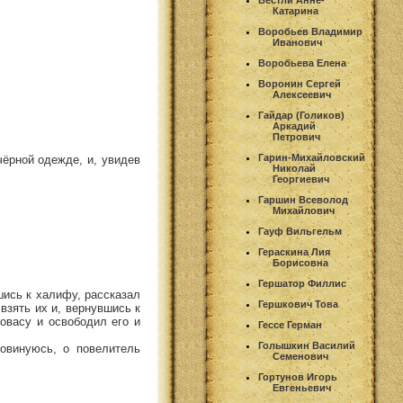
Вестли Анне-
Катарина
Воробьев Владимир
Иванович
Воробьева Елена
Воронин Сергей
Алексеевич
Гайдар (Голиков)
Аркадий
Петрович
Гарин-Михайловский
чёрной одежде, и, увидев
Николай
Георгиевич
Гаршин Всеволод
Михайлович
Гауф Вильгельм
Гераскина Лия
Борисовна
Гершатор Филлис
вшись к халифу, рассказал
Гершкович Това
взять их и, вернувшись к
Новасу и освободил его и
Гессе Герман
Голышкин Василий
овинуюсь, о повелитель
Семенович
Гортунов Игорь
Евгеньевич