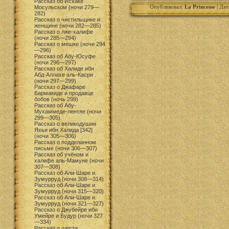
Рассказ об Исхаке
Опубликовал:
La Princesse
| Дат
Мосульском (ночи 279—
282)
Рассказ о чистильщике и
женщине (ночи 282—285)
Рассказ о лже-халифе
(ночи 285—294)
Рассказ о мешке (ночи 294
—296)
Рассказ об Абу-Юсуфе
(ночи 296—297)
Рассказ об Халиде ибн
Абд-Аллахе аль-Касри
(ночи 297—299)
Рассказ о Джафаре
Бармакиде и продавце
бобов (ночь 299)
Рассказ об Абу-
Мухаммеде-лентяе (ночи
299—305)
Рассказ о великодушии
Яхьи ибн Халида [342]
(ночи 305—306)
Рассказ о подделанном
письме (ночи 306—307)
Рассказ об учёном и
халифе аль-Мамуне (ночи
307—308)
Рассказ об Али-Шаре и
Зумурруд (ночи 308—314)
Рассказ об Али-Шаре и
Зумурруд (ночи 315—320)
Рассказ об Али-Шаре и
Зумурруд (ночи 321—327)
Рассказ о Джубейре ибн
Умейре и Будур (ночи 327
—334)
Рассказ о шести