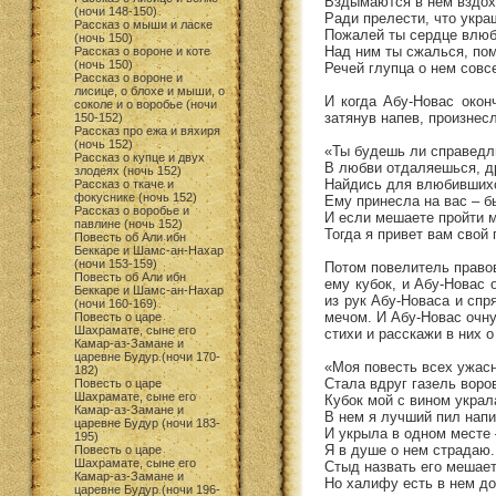
Вздымаются в нем вздох
(ночи 148-150)
Ради прелести, что укра
Рассказ о мыши и ласке
Пожалей ты сердце влюб
(ночь 150)
Над ним ты сжалься, пом
Рассказ о вороне и коте
(ночь 150)
Речей глупца о нем совс
Рассказ о вороне и
лисице, о блохе и мыши, о
И когда Абу-Новас окон
соколе и о воробье (ночи
затянув напев, произнесл
150-152)
Рассказ про ежа и вяхиря
(ночь 152)
«Ты будешь ли справедли
Рассказ о купце и двух
В любви отдаляешься, д
злодеях (ночь 152)
Найдись для влюбившихс
Рассказ о ткаче и
фокуснике (ночь 152)
Ему принесла на вас – б
Рассказ о воробье и
И если мешаете пройти м
павлине (ночь 152)
Тогда я привет вам свой
Повесть об Али ибн
Беккаре и Шамс-ан-Нахар
(ночи 153-159)
Потом повелитель правов
Повесть об Али ибн
ему кубок, и Абу-Новас 
Беккаре и Шамс-ан-Нахар
из рук Абу-Новаса и спр
(ночи 160-169)
мечом. И Абу-Новас очну
Повесть о царе
Шахрамате, сыне его
стихи и расскажи в них о
Камар-аз-Замане и
царевне Будур (ночи 170-
«Моя повесть всех ужас
182)
Стала вдруг газель воро
Повесть о царе
Шахрамате, сыне его
Кубок мой с вином укра
Камар-аз-Замане и
В нем я лучший пил нап
царевне Будур (ночи 183-
И укрыла в одном месте
195)
Я в душе о нем страдаю.
Повесть о царе
Шахрамате, сыне его
Стыд назвать его мешает
Камар-аз-Замане и
Но халифу есть в нем д
царевне Будур (ночи 196-