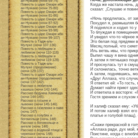
ан-Нумане (ночи 69-74)
Когда же настала ночь, 
Повесть о царе Омаре ибн
ан-Нумане (ночи 75-80)
сказал: „Слушаю и повин
Повесть о царе Омаре ибн
ан-Нумане (ночи 81-86)
«Ночь продлилась, от за
Повесть о царе Омаре ибн
Похудел я, размышляя бе
ан-Нумане (ночи 87-92)
Повесть о царе Омаре ибн
Я поднялся и ходил то у 
ан-Нумане (ночи 93-98)
То блуждая в помещения
Повесть о царе Омаре ибн
И увидел что-то чёрное 
ан-Нумане (ночи 99-107)
Это белая под прядями в
Повесть о Тадж-аль-
Мулуке (ночи 107-136)
Месяц полный, что сияет 
Повесть о любящем и
Иль ветвь ивы, что прик
любимом (ночи 110-118)
Выпил чашу я вина одни
Повесть о любящем и
А затем я пятнышко поце
любимом (ночи 119-128)
Повесть о Тадж-аль-
И проснулась тут в смущ
Мулуке (продолжение)
И склонилась, точно вет
(ночи 129-137)
А затем, поднявшись, мо
Повесть о царе Омаре ибн
«Друг Аллаха, что случи
ан-Нумане (продолжение)
(ночи 137-142)
Я ответил ей: «То гость,
Рассказ о любителе
Думает найти приют здес
хашиша (ночи 142-144)
И ответила в восторге: «
Рассказ бедуина Хаммада
Гостя зрением и слухом 
(ночи 144-145)
Рассказ о гусыне и
львенке (ночи 145-146)
И халиф сказал ему: «Уб
Рассказ о газеленке и паве
И потом халиф взял его 
(ночь 147)
платье и голубой плащ),
Рассказ о голубях и
богомольце (ночь 148)
Рассказ о богомольце и
«Скажи прекрасной в гол
ангеле (ночь 148)
«Аллаха ради, дух мой, 
Рассказ о водяной птице и
Поистине, когда с влюбл
черепахе (ночь 148)
Рассказ о лисице и волке