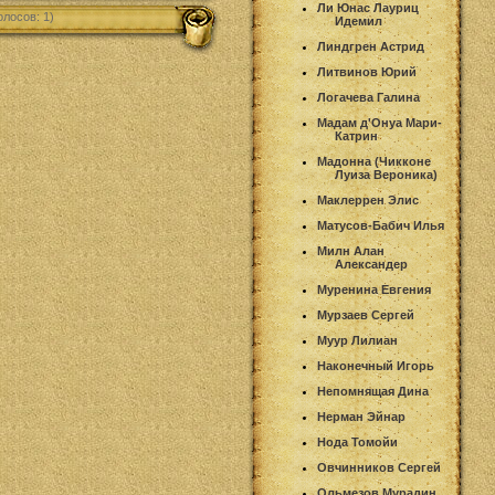
Ли Юнас Лауриц
олосов: 1)
Идемил
Линдгрен Астрид
Литвинов Юрий
Логачева Галина
Мадам д'Онуа Мари-
Катрин
Мадонна (Чикконе
Луиза Вероника)
Маклеррен Элис
Матусов-Бабич Илья
Милн Алан
Александер
Муренина Евгения
Мурзаев Сергей
Муур Лилиан
Наконечный Игорь
Непомнящая Дина
Нерман Эйнар
Нода Томойи
Овчинников Сергей
Ольмезов Мурадин