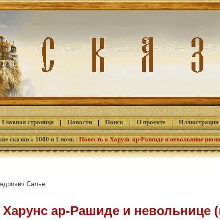
Главная страница
|
Новости
|
Поиск
|
О проекте
|
Иллюстрации
кие сказки
»
1000 и 1 ночь
:
Повесть о Харунс ар-Рашиде и невольнице (ноч
андрович Салье
 Харунс ар-Рашиде и невольнице 