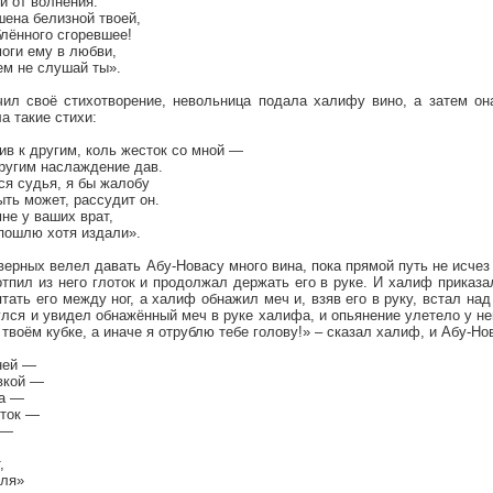
и от волнения.
шена белизной твоей,
лённого сгоревшее!
оги ему в любви,
ем не слушай ты».
чил своё стихотворение, невольница подала халифу вино, а затем он
а такие стихи:
в к другим, коль жесток со мной —
ругим наслаждение дав.
я судья, я бы жалобу
ыть может, рассудит он.
не у ваших врат,
 пошлю хотя издали».
ерных велел давать Абу-Новасу много вина, пока прямой путь не исчез 
отпил из него глоток и продолжал держать его в руке. И халиф приказа
ятать его между ног, а халиф обнажил меч и, взяв его в руку, встал на
лся и увидел обнажённый меч в руке халифа, и опьянение улетело у не
 твоём кубке, а иначе я отрублю тебе голову!» – сказал халиф, и Абу-Но
ней —
вкой —
ла —
иток —
 —
,
оля»