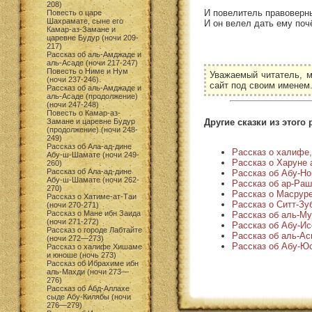
208)
И повелитель правоверны
Повесть о царе
Шахрамате, сыне его
И он велел дать ему поч
Камар-аз-Замане и
царевне Будур (ночи 209-
217)
Рассказ об аль-Амджаде и
аль-Асаде (ночи 217-247)
Повесть о Ниме и Нум
Уважаемый читатель, м
(ночи 237-246)
сайт под своим именем
Рассказ об аль-Амджаде и
аль-Асаде (продолжение)
(ночи 247-248)
Повесть о Камар-аз-
Другие сказки из этого 
Замане и царевне Будур
(продолжение) (ночи 248-
249)
Рассказ об Ала-ад-дине
Рассказ о халифе,
Абу-ш-Шамате (ночи 249-
Рассказ о Харуне 
260)
Рассказ об Ала-ад-дине
Рассказ об Абу-Но
Абу-ш-Шамате (ночи 262-
Рассказ об ар-Раш
270)
Рассказ о Масруре
Рассказ о Хатиме-ат-Таи
Рассказ о Ситт-З
(ночи 270-271)
Рассказ о Мане ибн Заида
Рассказ об аль-Му
(ночи 271-272)
Рассказ об Абу-Ис
Рассказ о городе Лабтайте
Рассказ об аль-Ас
(ночи 272—273)
Рассказ об Абу-Ю
Рассказ о халифе Хишаме
и юноше (ночь 273)
Рассказ об Ибрахиме ибн
аль-Махди (ночи 273—
276)
Рассказ об Абд-Аллахе
сыде Абу-Килябы (ночи
276—279)