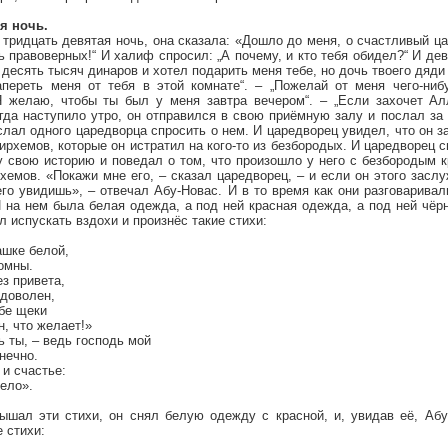
я ночь.
 тридцать девятая ночь, она сказала: «Дошло до меня, о счастливый ца
ь правоверных!“ И халиф спросил: „А почему, и кто тебя обидел?“ И дев
 десять тысяч динаров и хотел подарить меня тебе, но дочь твоего дяд
переть меня от тебя в этой комнате“. – „Пожелай от меня чего-ниб
Я желаю, чтобы ты был у меня завтра вечером“. – „Если захочет А
гда наступило утро, он отправился в свою приёмную залу и послал за 
ослал одного царедворца спросить о нем. И царедворец увидел, что он з
ирхемов, которые он истратил на кого-то из безбородых. И царедворец с
у свою историю и поведал о том, что произошло у него с безбородым к
хемов. «Покажи мне его, – сказал царедворец, – и если он этого заслу
го увидишь», – отвечал Абу-Новас. И в то время как они разговаривал
 на нем была белая одежда, а под ней красная одежда, а под ней чёрн
л испускать вздохи и произнёс такие стихи:
ашке белой,
томны.
ез привета,
 доволен,
бе щеки
н, что желает!»
 ты, – ведь господь мой
нечно.
 и счастье:
бело».
ышал эти стихи, он снял белую одежду с красной, и, увидав её, Аб
 стихи: