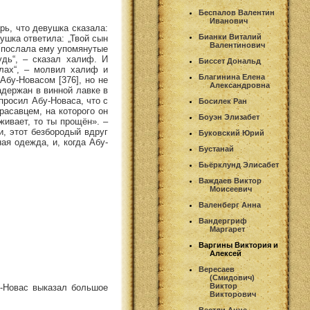
Беспалов Валентин
Иванович
рь, что девушка сказала:
Бианки Виталий
ушка ответила: „Твой сын
Валентинович
и послала ему упомянутые
удь“, – сказал халиф. И
Биссет Дональд
ллах“, – молвил халиф и
Благинина Елена
Абу-Новасом [376], но не
Александровна
адержан в винной лавке в
просил Абу-Новаса, что с
Босилек Ран
расавцем, на которого он
Боуэн Элизабет
живает, то ты прощён». –
и, этот безбородый вдруг
Буковский Юрий
ая одежда, и, когда Абу-
Бустанай
Бьёрклунд Элисабет
Важдаев Виктор
Моисеевич
Валенберг Анна
Вандергриф
Маргарет
Варгины Виктория и
Алексей
Вересаев
(Смидович)
Виктор
у-Новас выказал большое
Викторович