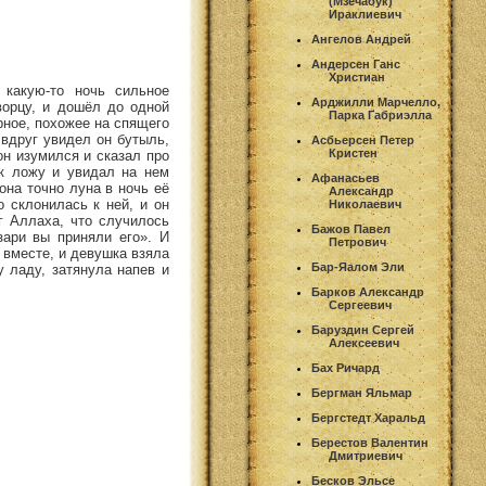
(Мзечабук)
Ираклиевич
Ангелов Андрей
Андерсен Ганс
Христиан
 какую-то ночь сильное
Арджилли Марчелло,
ворцу, и дошёл до одной
Парка Габриэлла
рное, похожее на спящего
 вдруг увидел он бутыль,
Асбьерсен Петер
Кристен
он изумился и сказал про
 к ложу и увидал на нем
Афанасьев
она точно луна в ночь её
Александр
 склонилась к ней, и он
Николаевич
г Аллаха, что случилось
Бажов Павел
зари вы приняли его». И
Петрович
 вместе, и девушка взяла
Бар-Яалом Эли
 ладу, затянула напев и
Барков Александр
Сергеевич
Баруздин Сергей
Алексеевич
Бах Ричард
Бергман Яльмар
Бергстедт Харальд
Берестов Валентин
Дмитриевич
Бесков Эльсе