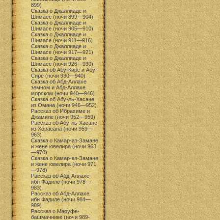
899)
Сказка о Джаллиаде и
Шимасе (ночи 899—904)
Сказка о Джаллиаде и
Шимасе (ночи 905—910)
Сказка о Джаллиаде и
Шимасе (ночи 911—916)
Сказка о Джаллиаде и
Шимасе (ночи 917—921)
Сказка о Джаллиаде и
Шимасе (ночи 926—930)
Сказка об Абу-Кире и Абу-
Сире (ночи 930—940)
Сказка об Абд-Аллахе
земном и Абд-Аллахе
морском (ночи 940—946)
Сказка об Абу-ль-Хасане
из Омана (ночи 946—952)
Рассказ об Ибрахиме и
Джамиле (ночи 952—959)
Рассказ об Абу-ль-Хасане
из Хорасана (ночи 959—
963)
Сказка о Камар-аз-Замане
и жене ювелира (ночи 963
—970)
Сказка о Камар-аз-Замане
и жене ювелира (ночи 971
—978)
Рассказ об Абд-Аллахе
ибн Фадиле (ночи 978—
983)
Рассказ об Абд-Аллахе
ибн Фадиле (ночи 984—
989)
Рассказ о Маруфе-
башмачнике (ночи 989-