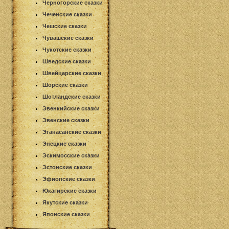
Черногорские сказки
Чеченские сказки
Чешские сказки
Чувашские сказки
Чукотские сказки
Шведские сказки
Швейцарские сказки
Шорские сказки
Шотландские сказки
Эвенкийские сказки
Эвенские сказки
Эганасанские сказки
Энецкие сказки
Эскимосские сказки
Эстонские сказки
Эфиопские сказки
Юкагирские сказки
Якутские сказки
Японские сказки