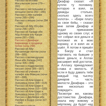
Рассказ об Исхаке
Джафар сказал: «Я
Мосульском (ночи 279—
куплю ту половину,
282)
которую я взял, за
Рассказ о чистильщике и
дважды столько,
женщине (ночи 282—285)
Рассказ о лже-халифе
сколько здесь всего
(ночи 285—294)
золота». – «Бери плату
Рассказ о мешке (ночи 294
за свои бобы, – сказал
—296)
мне затем Джафар и
Рассказ об Абу-Юсуфе
(ночи 296—297)
отдал приказание
Рассказ об Халиде ибн
одному из своих слуг, и
Абд-Аллахе аль-Касри
тот собрал все деньги и
(ночи 297—299)
положил их в мою
Рассказ о Джафаре
Бармакиде и продавце
корзину, и я взял их и
бобов (ночь 299)
ушёл. А потом я пришёл
Рассказ об Абу-
в Басру и стал
Мухаммеде-лентяе (ночи
торговать на бывшие у
299—305)
Рассказ о великодушии
меня деньги, и Аллах
Яхьи ибн Халида [342]
расширил мой достаток,
(ночи 305—306)
и Аллаху принадлежит
Рассказ о подделанном
слава и милость. И
письме (ночи 306—307)
Рассказ об учёном и
если я буду давать тебе
халифе аль-Мамуне (ночи
каждый год тысячу
307—308)
динаров – часть
Рассказ об Али-Шаре и
милости Джафара – это
Зумурруд (ночи 308—314)
Рассказ об Али-Шаре и
мне нисколько не
Зумурруд (ночи 315—320)
повредит».
Рассказ об Али-Шаре и
Посмотри же, каковы
Зумурруд (ночи 321—327)
достоинства Джафара,
Рассказ о Джубейре ибн
Умейре и Будур (ночи 327
хвала ему живому и
—334)
мёртвому, да будет над
Рассказ о шести