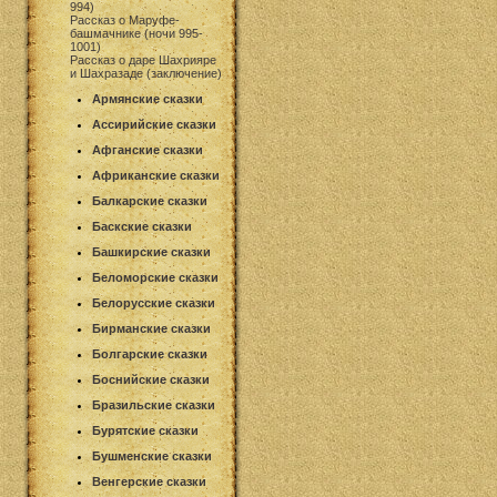
994)
Рассказ о Маруфе-
башмачнике (ночи 995-
1001)
Рассказ о даре Шахрияре
и Шахразаде (заключение)
Армянские сказки
Ассирийские сказки
Афганские сказки
Африканские сказки
Балкарские сказки
Баскские сказки
Башкирские сказки
Беломорские сказки
Белорусские сказки
Бирманские сказки
Болгарские сказки
Боснийские сказки
Бразильские сказки
Бурятские сказки
Бушменские сказки
Венгерские сказки