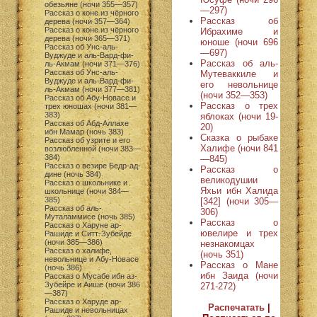
обезьяне (ночи 355—357)
—297)
Рассказ о коне из чёрного
Рассказ об
дерева (ночи 357—364)
Рассказ о коне из чёрного
Ибрахиме и
дерева (ночи 365—371)
юноше (ночи 696
Рассказ об Унс-аль-
—697)
Вуджуде и аль-Вард-фи-
Рассказ об аль-
ль-Акмам (ночи 371—376)
Рассказ об Унс-аль-
Мутеваккиле и
Вуджуде и аль-Вард-фи-
его невольнице
ль-Акмам (ночи 377—381)
(ночи 352—353)
Рассказ об Абу-Новасе и
Рассказ о трех
трех юношах (ночи 381—
383)
яблоках (ночи 19-
Рассказ об Абд-Аллахе
20)
ибн Мамар (ночь 383)
Сказка о рыбаке
Рассказ об узрите и его
Халифе (ночи 841
возлюбленной (ночи 383—
384)
—845)
Рассказ о везире Бедр-ад-
Рассказ о
дине (ночь 384)
великодушии
Рассказ о школьнике и
Яхьи ибн Халида
школьнице (ночи 384—
385)
[342] (ночи 305—
Рассказ об аль-
306)
Муталаммисе (ночь 385)
Рассказ о
Рассказ о Харуне ар-
ювелире и трех
Рашиде и Ситт-Зубейде
(ночи 385—386)
незнакомцах
Рассказ о халифе,
(ночь 351)
невольнице и Абу-Новасе
Рассказ о Мане
(ночь 386)
ибн Заида (ночи
Рассказ о Мусабе ибн аз-
Зубейре и Аише (ночи 386
271-272)
—387)
Рассказ о Харуде ар-
Распечатать
|
Рашиде и невольницах