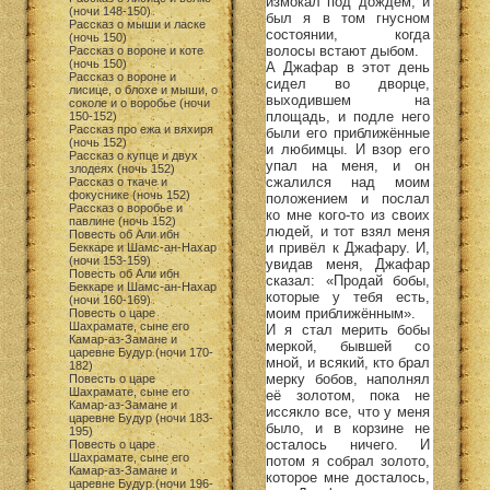
измокал под дождём, и
(ночи 148-150)
был я в том гнусном
Рассказ о мыши и ласке
состоянии, когда
(ночь 150)
волосы встают дыбом.
Рассказ о вороне и коте
(ночь 150)
А Джафар в этот день
Рассказ о вороне и
сидел во дворце,
лисице, о блохе и мыши, о
выходившем на
соколе и о воробье (ночи
площадь, и подле него
150-152)
Рассказ про ежа и вяхиря
были его приближённые
(ночь 152)
и любимцы. И взор его
Рассказ о купце и двух
упал на меня, и он
злодеях (ночь 152)
сжалился над моим
Рассказ о ткаче и
фокуснике (ночь 152)
положением и послал
Рассказ о воробье и
ко мне кого-то из своих
павлине (ночь 152)
людей, и тот взял меня
Повесть об Али ибн
и привёл к Джафару. И,
Беккаре и Шамс-ан-Нахар
(ночи 153-159)
увидав меня, Джафар
Повесть об Али ибн
сказал: «Продай бобы,
Беккаре и Шамс-ан-Нахар
которые у тебя есть,
(ночи 160-169)
моим приближённым».
Повесть о царе
Шахрамате, сыне его
И я стал мерить бобы
Камар-аз-Замане и
меркой, бывшей со
царевне Будур (ночи 170-
мной, и всякий, кто брал
182)
мерку бобов, наполнял
Повесть о царе
Шахрамате, сыне его
её золотом, пока не
Камар-аз-Замане и
иссякло все, что у меня
царевне Будур (ночи 183-
было, и в корзине не
195)
осталось ничего. И
Повесть о царе
Шахрамате, сыне его
потом я собрал золото,
Камар-аз-Замане и
которое мне досталось,
царевне Будур (ночи 196-