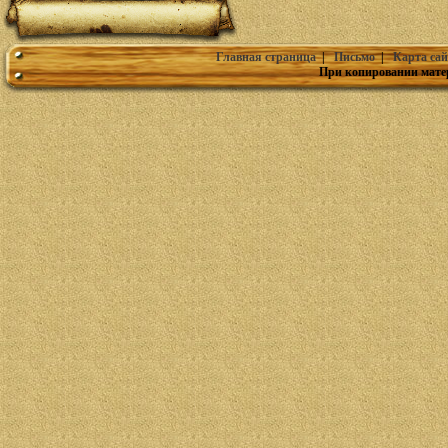
Главная страница
|
Письмо
|
Карта сай
При копировании мате