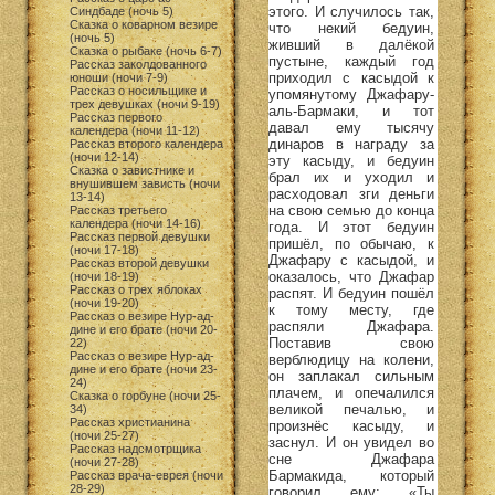
этого. И случилось так,
Синдбаде (ночь 5)
Сказка о коварном везире
что некий бедуин,
(ночь 5)
живший в далёкой
Сказка о рыбаке (ночь 6-7)
пустыне, каждый год
Рассказ заколдованного
приходил с касыдой к
юноши (ночи 7-9)
Рассказ о носильщике и
упомянутому Джафару-
трех девушках (ночи 9-19)
аль-Бармаки, и тот
Рассказ первого
давал ему тысячу
календера (ночи 11-12)
динаров в награду за
Рассказ второго календера
(ночи 12-14)
эту касыду, и бедуин
Сказка о завистнике и
брал их и уходил и
внушившем зависть (ночи
расходовал зги деньги
13-14)
на свою семью до конца
Рассказ третьего
календера (ночи 14-16)
года. И этот бедуин
Рассказ первой девушки
пришёл, по обычаю, к
(ночи 17-18)
Джафару с касыдой, и
Рассказ второй девушки
оказалось, что Джафар
(ночи 18-19)
Рассказ о трех яблоках
распят. И бедуин пошёл
(ночи 19-20)
к тому месту, где
Рассказ о везире Нур-ад-
распяли Джафара.
дине и его брате (ночи 20-
Поставив свою
22)
Рассказ о везире Нур-ад-
верблюдицу на колени,
дине и его брате (ночи 23-
он заплакал сильным
24)
плачем, и опечалился
Сказка о горбуне (ночи 25-
великой печалью, и
34)
Рассказ христианина
произнёс касыду, и
(ночи 25-27)
заснул. И он увидел во
Рассказ надсмотрщика
сне Джафара
(ночи 27-28)
Бармакида, который
Рассказ врача-еврея (ночи
28-29)
говорил ему: «Ты