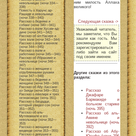
ним милость Аллаха
невольницах (ночи 334—
великого!
338)
Повесть о Харунс ар-
Рашиде и невольнице
(ночи 338—340)
Следующая сказка ->
Рассказ о бедняке и
собаке (ночи 340—341)
Рассказ о вали Хусам-ад-
Уважаемый читатель,
дине (ночи 341—342)
мы заметили, что Вы
Рассказ об ал-Насире и
зашли как гость. Мы
трех вали (ночи 342—344)
рекомендуем Вам
Рассказ о воре и меняле
(ночи 344—345)
зарегистрироваться
Рассказ о вали и
либо зайти на сайт
работнике (ночи 345—346)
под своим именем.
Рассказ об Ибрахиме и
невольнице (ночи 346—
347)
Рассказ о женщине с
Другие сказки из этого
отрубленными руками
(ночи 347—348)
раздела:
Рассказ о бедняке и
женщине (ночи 348—349)
Рассказ об Абу-Хассане-
Рассказ о
аз-Зияди (ночи 349—351)
Рассказ о ювелире и трех
Джафаре
незнакомцах (ночь 351)
Бармакиде и
Рассказ о багдадце,
больном старике
который увидел сон (ночи
(ночь 395)
351—352)
Рассказ об аль-
Рассказ об аль-
Мутеваккиле и его
Амине и
невольнице (ночи 352—
невольнице (ночь
353)
392)
Рассказ о женщине и
медведе (ночи 353—355)
Рассказ об Абу-
Рассказ о девушке и
Юсуфе (ночи 296