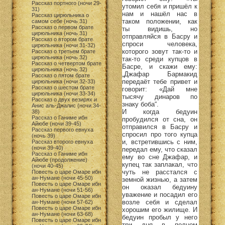
Рассказ портного (ночи 29-
утомил себя и пришёл к
31)
нам и нашёл нас в
Рассказ цирюльника о
таком положении, как
самом себе (ночь 31)
Рассказ о первом брате
ты видишь, но
цирюльника (ночь 31)
отправляйся в Басру и
Рассказ о втором брате
спроси человека,
цирюльника (ночи 31-32)
которого зовут так-то и
Рассказ о третьем брате
цирюльника (ночь 32)
так-то среди купцов в
Рассказ о четвертом брате
Басре, и скажи ему:
цирюльника (ночь 32)
„Джафар Бармакид
Рассказ о пятом брате
передаёт тебе привет и
цирюльника (ночи 32-33)
Рассказ о шестом брате
говорит: «Дай мне
цирюльника (ночи 33-34)
тысячу динаров по
Рассказ о двух везирях и
знаку боба“.
Анис аль-Джалис (ночи 34-
И когда бедуин
38)
Рассказ о Ганиме ибн
пробудился от сна, он
Айюбе (ночи 39-45)
отправился в Басру и
Рассказ первого евнуха
спросил про того купца
(ночь 39)
и, встретившись с ним,
Рассказ второго евнуха
(ночи 39-40)
передал ему, что сказал
Рассказ о Ганиме ибн
ему во сне Джафар, и
Айюбе (продолжение)
купец так заплакал, что
(ночи 40-45)
чуть не расстался с
Повесть о царе Омаре ибн
ан-Нумане (ночи 45-50)
земной жизнью, а затем
Повесть о царе Омаре ибн
он оказал бедуину
ан-Нумане (ночи 51-56)
уважение и посадил его
Повесть о царе Омаре ибн
возле себя и сделал
ан-Нумане (ночи 57-62)
Повесть о царе Омаре ибн
хорошим его жилище. И
ан-Нумане (ночи 63-68)
бедуин пробыл у него
Повесть о царе Омаре ибн
три дня в полном