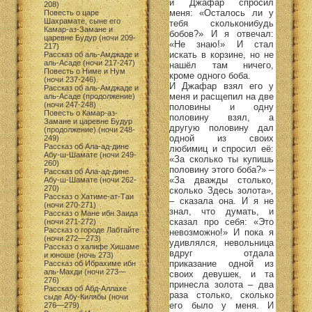
и Джафар спросил
208)
меня: «Осталось ли у
Повесть о царе
Шахрамате, сыне его
тебя скольконибудь
Камар-аз-Замане и
бобов?» И я отвечал:
царевне Будур (ночи 209-
«Не знаю!» И стал
217)
искать в корзине, но не
Рассказ об аль-Амджаде и
аль-Асаде (ночи 217-247)
нашёл там ничего,
Повесть о Ниме и Нум
кроме одного боба.
(ночи 237-246)
И Джафар взял его у
Рассказ об аль-Амджаде и
меня и расщепил на две
аль-Асаде (продолжение)
(ночи 247-248)
половины и одну
Повесть о Камар-аз-
половину взял, а
Замане и царевне Будур
другую половину дал
(продолжение) (ночи 248-
одной из своих
249)
Рассказ об Ала-ад-дине
любимиц и спросил её:
Абу-ш-Шамате (ночи 249-
«За сколько ты купишь
260)
половину этого боба?» –
Рассказ об Ала-ад-дине
«За дважды столько,
Абу-ш-Шамате (ночи 262-
270)
сколько Здесь золота»,
Рассказ о Хатиме-ат-Таи
– сказала она. И я не
(ночи 270-271)
знал, что думать, и
Рассказ о Мане ибн Заида
сказал про себя: «Это
(ночи 271-272)
Рассказ о городе Лабтайте
невозможно!» И пока я
(ночи 272—273)
удивлялся, невольница
Рассказ о халифе Хишаме
вдруг отдала
и юноше (ночь 273)
приказание одной из
Рассказ об Ибрахиме ибн
аль-Махди (ночи 273—
своих девушек, и та
276)
принесла золота – два
Рассказ об Абд-Аллахе
раза столько, сколько
сыде Абу-Килябы (ночи
его было у меня. И
276—279)