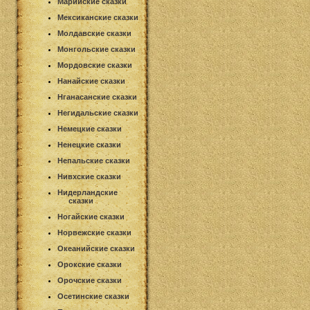
Марийские сказки
Мексиканские сказки
Молдавские сказки
Монгольские сказки
Мордовские сказки
Нанайские сказки
Нганасанские сказки
Негидальские сказки
Немецкие сказки
Ненецкие сказки
Непальские сказки
Нивхские сказки
Нидерландские
сказки
Ногайские сказки
Норвежские сказки
Океанийские сказки
Орокские сказки
Орочские сказки
Осетинские сказки