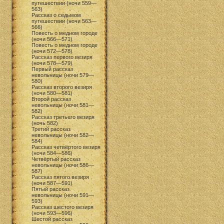
путешествии (ночи 559—
563)
Рассказ о седьмом
путешествии (ночи 563—
566)
Повесть о медном городе
(ночи 566—571)
Повесть о медном городе
(ночи 572—578)
Рассказ первого везиря
(ночи 578—579)
Первый рассказ
невольницы (ночи 579—
580)
Рассказ второго везиря
(ночи 580—581)
Второй рассказ
невольницы (ночи 581—
582)
Рассказ третьего везиря
(ночь 582)
Третий рассказ
невольницы (ночи 582—
584)
Рассказ четвёртого везиря
(ночи 584—586)
Четвёртый рассказ
невольницы (ночи 586—
587)
Рассказ пятого везиря
(ночи 587—591)
Пятый рассказ
невольницы (ночи 591—
593)
Рассказ шестого везиря
(ночи 593—596)
Шестой рассказ