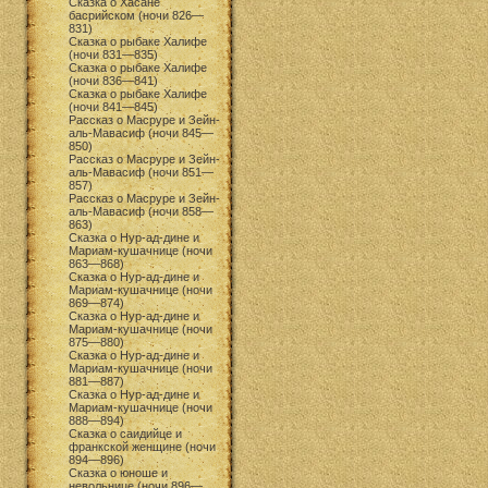
Сказка о Хасане
басрийском (ночи 826—
831)
Сказка о рыбаке Халифе
(ночи 831—835)
Сказка о рыбаке Халифе
(ночи 836—841)
Сказка о рыбаке Халифе
(ночи 841—845)
Рассказ о Масруре и Зейн-
аль-Мавасиф (ночи 845—
850)
Рассказ о Масруре и Зейн-
аль-Мавасиф (ночи 851—
857)
Рассказ о Масруре и Зейн-
аль-Мавасиф (ночи 858—
863)
Сказка о Нур-ад-дине и
Мариам-кушачнице (ночи
863—868)
Сказка о Нур-ад-дине и
Мариам-кушачнице (ночи
869—874)
Сказка о Нур-ад-дине и
Мариам-кушачнице (ночи
875—880)
Сказка о Нур-ад-дине и
Мариам-кушачнице (ночи
881—887)
Сказка о Нур-ад-дине и
Мариам-кушачнице (ночи
888—894)
Сказка о саидийце и
франкской женщине (ночи
894—896)
Сказка о юноше и
невольнице (ночи 896—