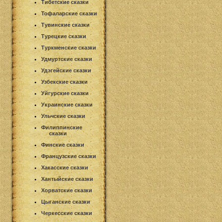
Тибетские сказки
Тофаларские сказки
Тувинские сказки
Турецкие сказки
Туркменские сказки
Удмуртские сказки
Удэгейские сказки
Узбекские сказки
Уйгурские сказки
Украинские сказки
Ульчские сказки
Филиппинские
сказки
Финские сказки
Французские сказки
Хакасские сказки
Хантыйские сказки
Хорватские сказки
Цыганские сказки
Черкесские сказки