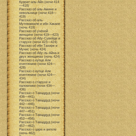
Куррат-аль-Айн (ночи 414
—418)
Рассказ об аль-Амине и
невольнице (ночи 418—
419)
Рассказ об аль-
Мутеваккиле и ибн Хакане
(ночь 419)
Рассказ об учёной
женщине (ночи 419—423)
Рассказ об Абу-Сувейде и
старухе (ночи 423—424)
Рассказ об ибн Тахире и
Мунис (ночь 424)
Рассказ об Абу-ль-Айна и
двух женщинах (ночь 424)
Рассказ о купце Али
египтянине (ночи 424—
428)
Рассказ о купце Али
египтянине (ночи 424—
434)
Рассказ о старухе и
паломнике (ночи 434—
436)
Рассказ о Таваддуд (ночи
436—441)
Рассказ о Таваддуд (ночи
442—446)
Рассказ о Таваддуд (ночи
447—451)
Рассказ о Таваддуд (ночи
452—456)
Рассказ о Таваддуд (ночи
457—462)
Рассказ о царе и ангеле
(ночь 462)