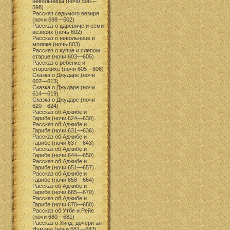
невольницы (ночи 596—
598)
Рассказ седьмого везиря
(ночи 598—602)
Рассказ о царевиче и семи
везирях (ночь 602)
Рассказ о невольнице и
молоке (ночь 603)
Рассказ о купце и слепом
старце (ночи 603—605)
Рассказ о ребёнке и
сторожихе (ночи 605—606)
Сказка о Джударе (ночи
607—613)
Сказка о Джударе (ночи
614—619)
Сказка о Джударе (ночи
620—624)
Рассказ об Аджибе и
Гарибе (ночи 624—630)
Рассказ об Аджибе и
Гарибе (ночи 631—636)
Рассказ об Аджибе и
Гарибе (ночи 637—643)
Рассказ об Аджибе и
Гарибе (ночи 644—650)
Рассказ об Аджибе и
Гарибе (ночи 651—657)
Рассказ об Аджибе и
Гарибе (ночи 658—664)
Рассказ об Аджибе и
Гарибе (ночи 665—670)
Рассказ об Аджибе и
Гарибе (ночи 670—680)
Рассказ об Утбе и Рейе
(ночи 680—681)
Рассказ о Хинд, дочери ан-
Нумана (ночи 681—683)