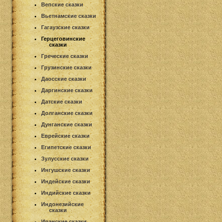
Вепские сказки
Вьетнамские сказки
Гагаузские сказки
Герцеговинские
сказки
Греческие сказки
Грузинские сказки
Даосские сказки
Даргинские сказки
Датские сказки
Долганские сказки
Дунганские сказки
Еврейские сказки
Египетские сказки
Зулусские сказки
Ингушские сказки
Индейские сказки
Индийские сказки
Индонезийские
сказки
Иранские сказки