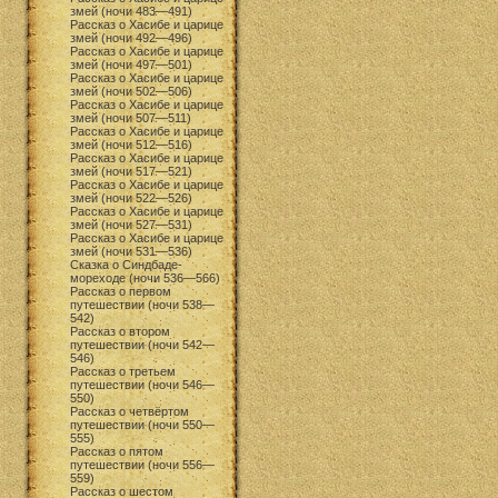
змей (ночи 483—491)
Рассказ о Хасибе и царице
змей (ночи 492—496)
Рассказ о Хасибе и царице
змей (ночи 497—501)
Рассказ о Хасибе и царице
змей (ночи 502—506)
Рассказ о Хасибе и царице
змей (ночи 507—511)
Рассказ о Хасибе и царице
змей (ночи 512—516)
Рассказ о Хасибе и царице
змей (ночи 517—521)
Рассказ о Хасибе и царице
змей (ночи 522—526)
Рассказ о Хасибе и царице
змей (ночи 527—531)
Рассказ о Хасибе и царице
змей (ночи 531—536)
Сказка о Синдбаде-
мореходе (ночи 536—566)
Рассказ о первом
путешествии (ночи 538—
542)
Рассказ о втором
путешествии (ночи 542—
546)
Рассказ о третьем
путешествии (ночи 546—
550)
Рассказ о четвёртом
путешествии (ночи 550—
555)
Рассказ о пятом
путешествии (ночи 556—
559)
Рассказ о шестом