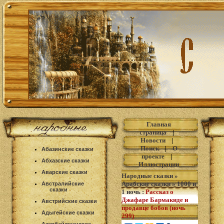
Главная
страница
|
Новости
|
Поиск
|
О
Абазинские сказки
проекте
|
Абхазские сказки
Иллюстрации
Аварские сказки
Народные сказки
»
Арабские сказки
»
1000 и
Австралийские
сказки
1 ночь
:
Рассказ о
Джафаре Бармакиде и
Австрийские сказки
продавце бобов (ночь
Адыгейские сказки
299)