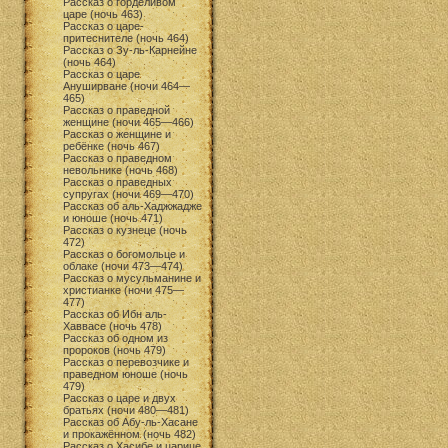
Рассказ о горделивом
царе (ночь 463)
Рассказ о царе-
притеснителе (ночь 464)
Рассказ о Зу-ль-Карнейне
(ночь 464)
Рассказ о царе
Ануширване (ночи 464—
465)
Рассказ о праведной
женщине (ночи 465—466)
Рассказ о женщине и
ребёнке (ночь 467)
Рассказ о праведном
невольнике (ночь 468)
Рассказ о праведных
супругах (ночи 469—470)
Рассказ об аль-Хаджжадже
и юноше (ночь 471)
Рассказ о кузнеце (ночь
472)
Рассказ о богомольце и
облаке (ночи 473—474)
Рассказ о мусульманине и
христианке (ночи 475—
477)
Рассказ об Ибн аль-
Хаввасе (ночь 478)
Рассказ об одном из
пророков (ночь 479)
Рассказ о перевозчике и
праведном юноше (ночь
479)
Рассказ о царе и двух
братьях (ночи 480—481)
Рассказ об Абу-ль-Хасане
и прокажённом (ночь 482)
Рассказ о Хасибе и царице