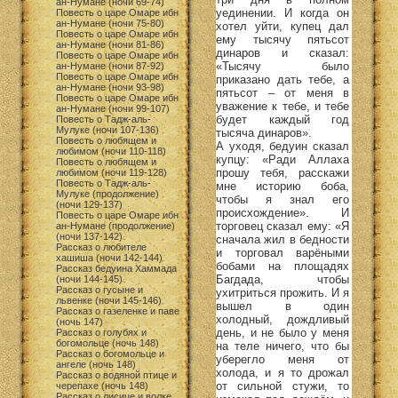
ан-Нумане (ночи 69-74)
уединении. И когда он
Повесть о царе Омаре ибн
ан-Нумане (ночи 75-80)
хотел уйти, купец дал
Повесть о царе Омаре ибн
ему тысячу пятьсот
ан-Нумане (ночи 81-86)
динаров и сказал:
Повесть о царе Омаре ибн
«Тысячу было
ан-Нумане (ночи 87-92)
Повесть о царе Омаре ибн
приказано дать тебе, а
ан-Нумане (ночи 93-98)
пятьсот – от меня в
Повесть о царе Омаре ибн
уважение к тебе, и тебе
ан-Нумане (ночи 99-107)
будет каждый год
Повесть о Тадж-аль-
Мулуке (ночи 107-136)
тысяча динаров».
Повесть о любящем и
А уходя, бедуин сказал
любимом (ночи 110-118)
купцу: «Ради Аллаха
Повесть о любящем и
прошу тебя, расскажи
любимом (ночи 119-128)
Повесть о Тадж-аль-
мне историю боба,
Мулуке (продолжение)
чтобы я знал его
(ночи 129-137)
происхождение». И
Повесть о царе Омаре ибн
торговец сказал ему: «Я
ан-Нумане (продолжение)
(ночи 137-142)
сначала жил в бедности
Рассказ о любителе
и торговал варёными
хашиша (ночи 142-144)
бобами на площадях
Рассказ бедуина Хаммада
Багдада, чтобы
(ночи 144-145)
Рассказ о гусыне и
ухитриться прожить. И я
львенке (ночи 145-146)
вышел в один
Рассказ о газеленке и паве
холодный, дождливый
(ночь 147)
день, и не было у меня
Рассказ о голубях и
богомольце (ночь 148)
на теле ничего, что бы
Рассказ о богомольце и
уберегло меня от
ангеле (ночь 148)
холода, и я то дрожал
Рассказ о водяной птице и
от сильной стужи, то
черепахе (ночь 148)
Рассказ о лисице и волке