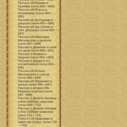
Рассказ об Икриме и
Хузейме (ночи 683—684)
Рассказ об Юнусе и
незнакомце (ночи 684—
685)
Рассказ об ар-Рашиде и
девушке (ночи 685—686)
Рассказ об аль-Асмаи и
трех девушках (ночи 686—
687)
Рассказ об Ибрахиме
Мосульском и дьяволе
(ночи 687—688)
Рассказ о Джамиле и сыне
его дяди (ночи 688—691)
Рассказ о Муавии и
бедуине (ночи 691—693)
Рассказ о Дамре и его
возлюбленной (ночи 693—
695)
Рассказ об Исхаке
Мосульском и слепце
(ночи 695—696)
Рассказ об Ибрахиме и
юноше (ночи 696—697)
Рассказ о везире Ибн
Мерване и юноше (ночи
697—698)
Рассказ о Далиле-Хитрице
и Али-Зейбаке каирском
(ночи 698—710)
Рассказ о Далиле-Хитрице
и Али-Зейбаке каирском
(ночи 710—719)
Повесть об Ардешире и
Хайят-ан-Нуфус (ночи 719
—730)