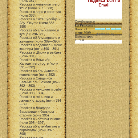
Подписаться по
(ночь 387)
Рассказ о мельнике и его
Email
жене (ночи 387—388)
Рассказ о воре и простаке
(ночь 388)
Рассказ о Ситт-Зубейде и
Опубликовал:
Абу-Юсуфе (ночи 388—
La Princesse
|
389)
Дата: 21
Рассказ об аль-Хакиме и
июня 2009 |
купце (ночь 389)
(голосов: 0)
Просмотров:
Рассказ об Анушнрване и
10368
женщине (ночи 389—390)
Рассказ о водоносе и жене
ювелира (ночи 390—391)
Рассказ о Ширин и рыбаке
(ночь 391)
Рассказ о Яхье ибн
Халиде и его госте (ночи
391—392)
Рассказ об аль-Амине и
невольнице (ночь 392)
Рассказ о Сайде ибн
Салиме аль-Бахили (ночи
392—393)
Рассказ о женщине и рыбе
(ночи 393—394)
Рассказ о женщине и
лживых старцах (ночи 394
—395)
Рассказ о Джафаре
Бармакиде и больном
старике (ночь 395)
Рассказ о честном юноше
(ночи 395—397)
Рассказ об аль-Мамуне и
пирамидах (ночи 397—
398)
Рассказ о воре,