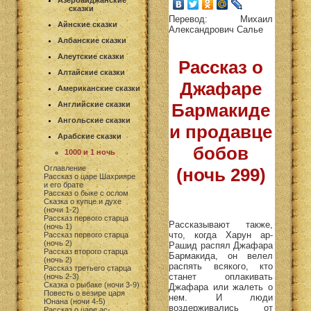
Азербайджанские
сказки
Перевод: Михаил
Айнские сказки
Александрович Салье
Албанские сказки
Алеутские сказки
Рассказ о
Алтайские сказки
Джафаре
Американские сказки
Английские сказки
Бармакиде
Ангольские сказки
и продавце
Арабские сказки
бобов
1000 и 1 ночь
Оглавление
(ночь 299)
Рассказ о царе Шахрияре
и его брате
Рассказ о быке с ослом
Сказка о купце и духе
(ночи 1-2)
Рассказ первого старца
Рассказывают также,
(ночь 1)
что, когда Харун ар-
Рассказ первого старца
(ночь 2)
Рашид распял Джафара
Рассказ второго старца
Бармакида, он велел
(ночь 2)
распять всякого, кто
Рассказ третьего старца
станет оплакивать
(ночь 2-3)
Сказка о рыбаке (ночи 3-9)
Джафара или жалеть о
Повесть о везире царя
нем. И люди
Юнана (ночи 4-5)
воздерживались от
Рассказ о царе ас-