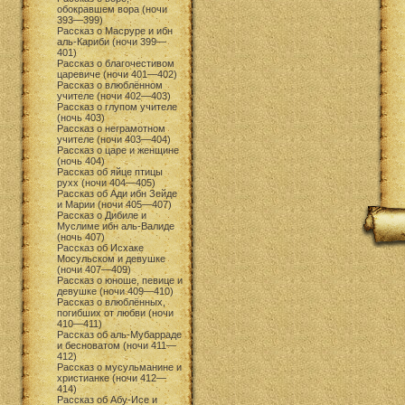
обокравшем вора (ночи
393—399)
Рассказ о Масруре и ибн
аль-Кариби (ночи 399—
401)
Рассказ о благочестивом
царевиче (ночи 401—402)
Рассказ о влюблённом
учителе (ночи 402—403)
Рассказ о глупом учителе
(ночь 403)
Рассказ о неграмотном
учителе (ночи 403—404)
Рассказ о царе и женщине
(ночь 404)
Рассказ об яйце птицы
рухх (ночи 404—405)
Рассказ об Ади ибн Зейде
и Марии (ночи 405—407)
Рассказ о Дибиле и
Муслиме ибн аль-Валиде
(ночь 407)
Рассказ об Исхаке
Мосульском и девушке
(ночи 407—409)
Рассказ о юноше, певице и
девушке (ночи 409—410)
Рассказ о влюблённых,
погибших от любви (ночи
410—411)
Рассказ об аль-Мубарраде
и бесноватом (ночи 411—
412)
Рассказ о мусульманине и
христианке (ночи 412—
414)
Рассказ об Абу-Исе и