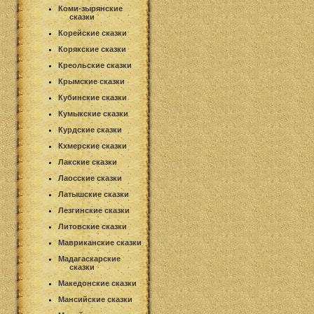
Коми-зырянские
сказки
Корейские сказки
Корякские сказки
Креольские сказки
Крымские сказки
Кубинские сказки
Кумыкские сказки
Курдские сказки
Кхмерские сказки
Лакские сказки
Лаосские сказки
Латышские сказки
Лезгинские сказки
Литовские сказки
Мавриканские сказки
Мадагаскарские
сказки
Македонские сказки
Мансийские сказки