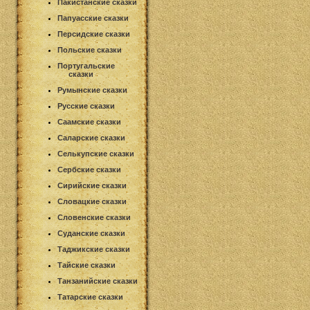
Пакистанские сказки
Папуасские сказки
Персидские сказки
Польские сказки
Португальские
сказки
Румынские сказки
Русские сказки
Саамские сказки
Саларские сказки
Селькупские сказки
Сербские сказки
Сирийские сказки
Словацкие сказки
Словенские сказки
Суданские сказки
Таджикские сказки
Тайские сказки
Танзанийские сказки
Татарские сказки