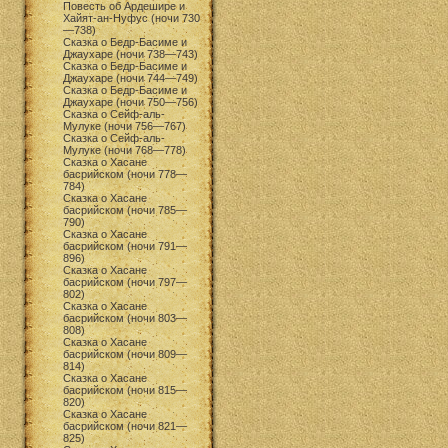
Повесть об Ардешире и
Хайят-ан-Нуфус (ночи 730
—738)
Сказка о Бедр-Басиме и
Джаухаре (ночи 738—743)
Сказка о Бедр-Басиме и
Джаухаре (ночи 744—749)
Сказка о Бедр-Басиме и
Джаухаре (ночи 750—756)
Сказка о Сейф-аль-
Мулуке (ночи 756—767)
Сказка о Сейф-аль-
Мулуке (ночи 768—778)
Сказка о Хасане
басрийском (ночи 778—
784)
Сказка о Хасане
басрийском (ночи 785—
790)
Сказка о Хасане
басрийском (ночи 791—
896)
Сказка о Хасане
басрийском (ночи 797—
802)
Сказка о Хасане
басрийском (ночи 803—
808)
Сказка о Хасане
басрийском (ночи 809—
814)
Сказка о Хасане
басрийском (ночи 815—
820)
Сказка о Хасане
басрийском (ночи 821—
825)