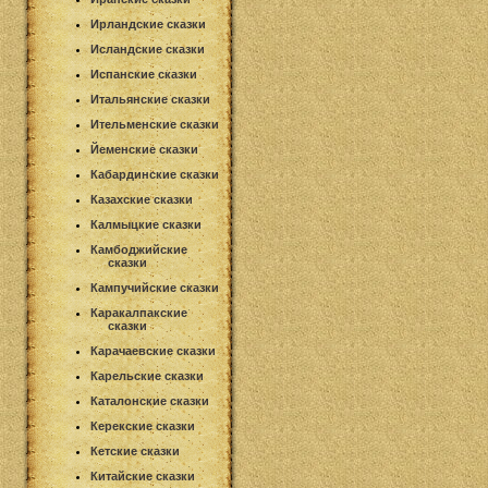
Ирландские сказки
Исландские сказки
Испанские сказки
Итальянские сказки
Ительменские сказки
Йеменские сказки
Кабардинские сказки
Казахские сказки
Калмыцкие сказки
Камбоджийские
сказки
Кампучийские сказки
Каракалпакские
сказки
Карачаевские сказки
Карельские сказки
Каталонские сказки
Керекские сказки
Кетские сказки
Китайские сказки