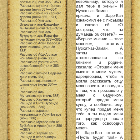
невольницу, которую я
обезьяне (ночи 355—357)
дал тебе в жены!» И
Рассказ о коне из чёрного
дерева (ночи 357—364)
Нузхат-аз-Заман
Рассказ о коне из чёрного
пришла, и Шарр-Кан
дерева (ночи 365—371)
ознакомил ее с письмом
Рассказ об Унс-аль-
и сказал ей: «О
Вуджуде и аль-Вард-фи-
ль-Акмам (ночи 371—376)
сестрица, что ты
Рассказ об Унс-аль-
думаешь об ответе?» —
Вуджуде и аль-Вард-фи-
«Верное мнение — твое
ль-Акмам (ночи 377—381)
мнение», — ответила
Рассказ об Абу-Новасе и
трех юношах (ночи 381—
Нузхат-аз-Заман. А
383)
затем она,
Рассказ об Абд-Аллахе
стосковавшаяся по
ибн Мамар (ночь 383)
близким и родине,
Рассказ об узрите и его
возлюбленной (ночи 383—
сказала: «Отошли меня
384)
вместе с моим мужем,
Рассказ о везире Бедр-ад-
царедворцем, чтобы я
дине (ночь 384)
могла рассказать отцу
Рассказ о школьнике и
школьнице (ночи 384—
мою повесть и поведать
385)
о том, что произошло у
Рассказ об аль-
меня с бедуином,
Муталаммисе (ночь 385)
который продал меня
Рассказ о Харуне ар-
Рашиде и Ситт-Зубейде
купцу, и сообщить ему,
(ночи 385—386)
что купец продал меня
Рассказ о халифе,
тебе, а ты выдал меня
невольнице и Абу-Новасе
за царедворца после
(ночь 386)
Рассказ о Мусабе ибн аз-
того, как освободил
Зубейре и Аише (ночи 386
меня».
—387)
И Шарр-Кан ответил:
Рассказ о Харуде ар-
«Пусть будет так!» А
Рашиде и невольницах