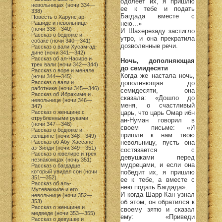
одолеет их, я пришлю
невольницах (ночи 334—
ее к тебе и подать
338)
Багдада вместе с
Повесть о Харунс ар-
нею...»
Рашиде и невольнице
(ночи 338—340)
И Шахерезаду застигло
Рассказ о бедняке и
утро, и она прекратила
собаке (ночи 340—341)
дозволенные речи.
Рассказ о вали Хусам-ад-
дине (ночи 341—342)
Рассказ об ал-Насире и
Ночь, дополняющая
трех вали (ночи 342—344)
до семидесяти
Рассказ о воре и меняле
Когда же настала ночь,
(ночи 344—345)
дополняющая до
Рассказ о вали и
работнике (ночи 345—346)
семидесяти, она
Рассказ об Ибрахиме и
сказала: «Дошло до
невольнице (ночи 346—
меня, о счастливый
347)
царь, что царь Омар ибн
Рассказ о женщине с
отрубленными руками
ан-Нуман говорил в
(ночи 347—348)
своем письме: «И
Рассказ о бедняке и
пришли к нам твою
женщине (ночи 348—349)
невольницу, пусть она
Рассказ об Абу-Хассане-
аз-Зияди (ночи 349—351)
состязается с
Рассказ о ювелире и трех
девушками перед
незнакомцах (ночь 351)
мудрецами, и если она
Рассказ о багдадце,
победит их, я пришлю
который увидел сон (ночи
351—352)
ее к тебе, а вместе с
Рассказ об аль-
нею подать Багдада».
Мутеваккиле и его
И когда Шарр-Кан узнал
невольнице (ночи 352—
об этом, он обратился к
353)
Рассказ о женщине и
своему зятю и сказал
медведе (ночи 353—355)
ему: «Приведи
Рассказ о девушке и