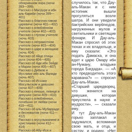
случилось так, что Дау-
обокравшем вора (ночи
аль-Макан и с ним
393—399)
Рассказ о Масруре и ибн
истопник вышли
аль-Кариби (ночи 399—
прогуляться возле
401)
шатра. И они увидели
Рассказ о благочестивом
бактрийских верблюдов,
царевиче (ночи 401—402)
Рассказ о влюблённом
нагруженных мулов и
учителе (ночи 402—403)
светильники и светящие
Рассказ о глупом учителе
фонари. И Дау-аль-
(ночь 403)
Макан спросил об этих
Рассказ о неграмотном
учителе (ночи 403—404)
тюках и их владельце, и
Рассказ о царе и женщине
ему сказали: «Это
(ночь 404)
подать Дамаска, и она
Рассказ об яйце птицы
едет к царю Омару ибн
рухх (ночи 404—405)
Рассказ об Ади ибн Зейде
ан-Нуману, владыке
и Марии (ночи 405—407)
города Багдада». — «А
Рассказ о Дибиле и
кто предводитель этого
Муслиме ибн аль-Валиде
каравана?» — спросил
(ночь 407)
Рассказ об Исхаке
Дау-аль-Макан.
Мосульском и девушке
«Старший царедворец,
(ночи 407—409)
что женился на
Рассказ о юноше, певице и
девушке, которая
девушке (ночи 409—410)
Рассказ о влюблённых,
преуспела в науке и
погибших от любви (ночи
мудрости», — сказали
410—411)
ему.
Рассказ об аль-Мубарраде
И тут Дау-аль-Макан
и бесноватом (ночи 411—
412)
горько заплакал и
Рассказ о мусульманине и
задумался, вспоминая
христианке (ночи 412—
свою мать, и отца, и
414)
сестру, и родину. «Нет
Рассказ об Абу-Исе и