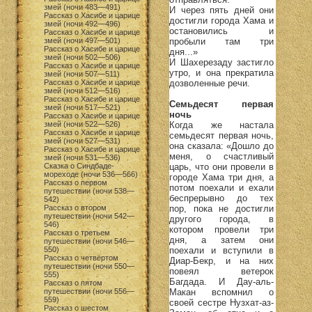
змей (ночи 483—491)
И через пять дней они
Рассказ о Хасибе и царице
достигли города Хама и
змей (ночи 492—496)
остановились и
Рассказ о Хасибе и царице
пробыли там три
змей (ночи 497—501)
Рассказ о Хасибе и царице
дня...»
змей (ночи 502—506)
И Шахерезаду застигло
Рассказ о Хасибе и царице
утро, и она прекратила
змей (ночи 507—511)
дозволенные речи.
Рассказ о Хасибе и царице
змей (ночи 512—516)
Рассказ о Хасибе и царице
Семьдесят первая
змей (ночи 517—521)
ночь
Рассказ о Хасибе и царице
Когда же настала
змей (ночи 522—526)
Рассказ о Хасибе и царице
семьдесят первая ночь,
змей (ночи 527—531)
она сказала: «Дошло до
Рассказ о Хасибе и царице
меня, о счастливый
змей (ночи 531—536)
царь, что они провели в
Сказка о Синдбаде-
мореходе (ночи 536—566)
городе Хама три дня, а
Рассказ о первом
потом поехали и ехали
путешествии (ночи 538—
беспрерывно до тех
542)
пор, пока не достигли
Рассказ о втором
путешествии (ночи 542—
другого города, в
546)
котором провели три
Рассказ о третьем
дня, а затем они
путешествии (ночи 546—
поехали и вступили в
550)
Рассказ о четвёртом
Диар-Бекр, и на них
путешествии (ночи 550—
повеял ветерок
555)
Багдада. И Дау-аль-
Рассказ о пятом
Макан вспомнил о
путешествии (ночи 556—
559)
своей сестре Нузхат-аз-
Рассказ о шестом