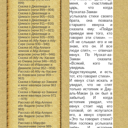
меня, о счастливый
899)
Сказка о Джаллиаде и
царь, что когда
Шимасе (ночи 899—904)
Нузхатаз-Заман
Сказка о Джаллиаде и
услыхала стихи своего
Шимасе (ночи 905—910)
брата, она позвала
Сказка о Джаллиаде и
Шимасе (ночи 911—916)
старшего евнуха и
Сказка о Джаллиаде и
сказала ему: «Пойди
Шимасе (ночи 917—921)
приведи мне того, кто
Сказка о Джаллиаде и
говорил эти стихи». —
Шимасе (ночи 926—930)
Сказка об Абу-Кире и Абу-
«Я не слышал его и не
Сире (ночи 930—940)
знаю, кто он. И все
Сказка об Абд-Аллахе
люди спят», — отвечал
земном и Абд-Аллахе
евнух. По Нузхат-аз-
морском (ночи 940—946)
Сказка об Абу-ль-Хасане
Заман сказала:
из Омана (ночи 946—952)
«Всякий, кого ты
Рассказ об Ибрахиме и
увидишь
Джамиле (ночи 952—959)
бодрствующим, и есть
Рассказ об Абу-ль-Хасане
из Хорасана (ночи 959—
тот, кто говорил стихи».
963)
И евнух стал искать и
Сказка о Камар-аз-Замане
увидал, что не спят
и жене ювелира (ночи 963
только истопник и Дау-
—970)
Сказка о Камар-аз-Замане
аль-Макан (а он был в
и жене ювелира (ночи 971
забытьи). И когда
—978)
истопник увидал, что
Рассказ об Абд-Аллахе
евнух стоит над его
ибн Фадиле (ночи 978—
983)
головой, оп испугался
Рассказ об Абд-Аллахе
его, а евнух спросил:
ибн Фадиле (ночи 984—
«Это ты говорил стихи?
989)
Моя госпожа услыхала
Рассказ о Маруфе-
башмачнике (ночи 989-
тебя». И истопник