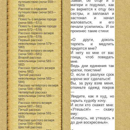
Заман, об отце и о
путешествии (ночи 559—
матери и подумал, как
563)
он вернется к отцу без
Рассказ о седьмом
путешествии (ночи 563—
сестры, и заплакал и
566)
застонал и начал
Повесть о медном городе
жаловаться, и его
(ночи 566—571)
печали усилились. И он
Повесть о медном городе
(ночи 572—578)
произнес такие стихи:
Рассказ первого везиря
(ночи 578—579)
«О други, доколь
Первый рассказ
терпеть и медлить
невольницы (ночи 579—
580)
придется мне?
Рассказ второго везиря
И нету ко мне от вас
(ночи 580—581)
гонца, чтоб поведать
Второй рассказ
мне.
невольницы (ночи 581—
582)
Ведь дни единения так
Рассказ третьего везиря
кратки, поистине!
(ночь 582)
О, если б разлуки срок
Третий рассказ
короче мог сделаться!
невольницы (ночи 582—
584)
Вы, за руку взяв меня,
Рассказ четвёртого везиря
откиньте одежд покров
(ночи 584—586)
—
Четвёртый рассказ
Увидите, как я худ, но
невольницы (ночи 586—
587)
скрыть худобу хочу.
Рассказ пятого везиря
И если кто скажет мне:
(ночи 587—591)
«Утешься!» — скажу
Пятый рассказ
ему:
невольницы (ночи 591—
593)
«Клянусь, не утешусь я
Рассказ шестого везиря
до дня воскресенья».
(ночи 593—596)
Шестой рассказ