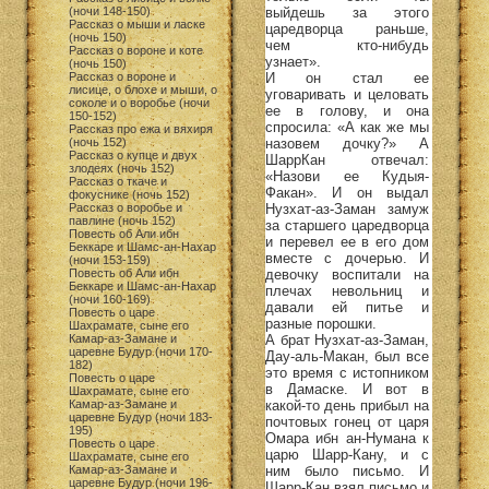
выйдешь за этого
(ночи 148-150)
Рассказ о мыши и ласке
царедворца раньше,
(ночь 150)
чем кто-нибудь
Рассказ о вороне и коте
узнает».
(ночь 150)
И он стал ее
Рассказ о вороне и
лисице, о блохе и мыши, о
уговаривать и целовать
соколе и о воробье (ночи
ее в голову, и она
150-152)
спросила: «А как же мы
Рассказ про ежа и вяхиря
назовем дочку?» А
(ночь 152)
Рассказ о купце и двух
ШаррКан отвечал:
злодеях (ночь 152)
«Назови ее Кудыя-
Рассказ о ткаче и
Факан». И он выдал
фокуснике (ночь 152)
Нузхат-аз-Заман замуж
Рассказ о воробье и
павлине (ночь 152)
за старшего царедворца
Повесть об Али ибн
и перевел ее в его дом
Беккаре и Шамс-ан-Нахар
вместе с дочерью. И
(ночи 153-159)
девочку воспитали на
Повесть об Али ибн
Беккаре и Шамс-ан-Нахар
плечах невольниц и
(ночи 160-169)
давали ей питье и
Повесть о царе
разные порошки.
Шахрамате, сыне его
А брат Нузхат-аз-Заман,
Камар-аз-Замане и
царевне Будур (ночи 170-
Дау-аль-Макан, был все
182)
это время с истопником
Повесть о царе
в Дамаске. И вот в
Шахрамате, сыне его
какой-то день прибыл на
Камар-аз-Замане и
царевне Будур (ночи 183-
почтовых гонец от царя
195)
Омара ибн ан-Нумана к
Повесть о царе
царю Шарр-Кану, и с
Шахрамате, сыне его
ним было письмо. И
Камар-аз-Замане и
царевне Будур (ночи 196-
Шарр-Кан взял письмо и