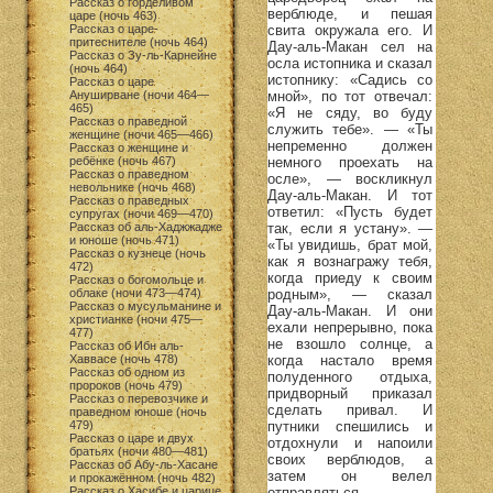
Рассказ о горделивом
верблюде, и пешая
царе (ночь 463)
свита окружала его. И
Рассказ о царе-
притеснителе (ночь 464)
Дау-аль-Макан сел на
Рассказ о Зу-ль-Карнейне
осла истопника и сказал
(ночь 464)
истопнику: «Садись со
Рассказ о царе
мной», по тот отвечал:
Ануширване (ночи 464—
465)
«Я не сяду, во буду
Рассказ о праведной
служить тебе». — «Ты
женщине (ночи 465—466)
непременно должен
Рассказ о женщине и
немного проехать на
ребёнке (ночь 467)
Рассказ о праведном
осле», — воскликнул
невольнике (ночь 468)
Дау-аль-Макан. И тот
Рассказ о праведных
ответил: «Пусть будет
супругах (ночи 469—470)
так, если я устану». —
Рассказ об аль-Хаджжадже
и юноше (ночь 471)
«Ты увидишь, брат мой,
Рассказ о кузнеце (ночь
как я вознагражу тебя,
472)
когда приеду к своим
Рассказ о богомольце и
родным», — сказал
облаке (ночи 473—474)
Рассказ о мусульманине и
Дау-аль-Макан. И они
христианке (ночи 475—
ехали непрерывно, пока
477)
не взошло солнце, а
Рассказ об Ибн аль-
когда настало время
Хаввасе (ночь 478)
Рассказ об одном из
полуденного отдыха,
пророков (ночь 479)
придворный приказал
Рассказ о перевозчике и
сделать привал. И
праведном юноше (ночь
путники спешились и
479)
Рассказ о царе и двух
отдохнули и напоили
братьях (ночи 480—481)
своих верблюдов, а
Рассказ об Абу-ль-Хасане
затем он велел
и прокажённом (ночь 482)
отправляться.
Рассказ о Хасибе и царице