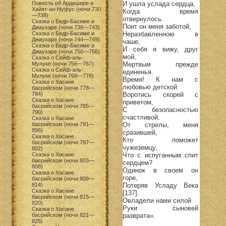
И ушла услада сердца,
Повесть об Ардешире и
Хайят-ан-Нуфус (ночи 730
Когда время
—738)
отвернулось.
Сказка о Бедр-Басиме и
Поит он меня заботой,
Джаухаре (ночи 738—743)
Неразбавленною в
Сказка о Бедр-Басиме и
Джаухаре (ночи 744—749)
чаше,
Сказка о Бедр-Басиме и
И себя я вижу, друг
Джаухаре (ночи 750—756)
мой,
Сказка о Сейф-аль-
Мертвым прежде
Мулуке (ночи 756—767)
Сказка о Сейф-аль-
единенья.
Мулуке (ночи 768—778)
Время! К нам с
Сказка о Хасане
любовью детской
басрийском (ночи 778—
Воротись скорей с
784)
Сказка о Хасане
приветом,
басрийском (ночи 785—
С безопасностью
790)
счастливой.
Сказка о Хасане
От стрелы, меня
басрийском (ночи 791—
896)
сразившей,
Сказка о Хасане
Кто поможет
басрийском (ночи 797—
чужеземцу,
802)
Что с испуганным спит
Сказка о Хасане
басрийском (ночи 803—
сердцем?
808)
Одинок в своем он
Сказка о Хасане
горе,
басрийском (ночи 809—
Потеряв Усладу Века
814)
Сказка о Хасане
[137].
басрийском (ночи 815—
Овладели нами силой
820)
Руки сыновей
Сказка о Хасане
разврата».
басрийском (ночи 821—
825)