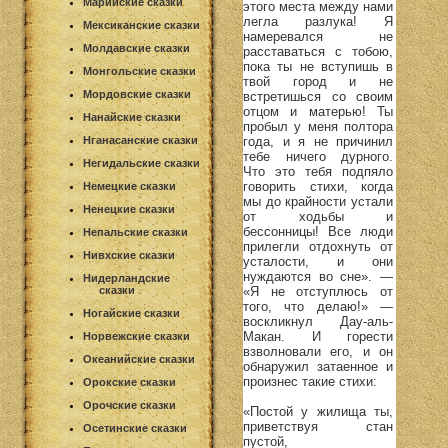
Марийские сказки
этого места между нами
легла разлука! Я
Мексиканские сказки
намеревался не
Молдавские сказки
расставаться с тобою,
пока ты не вступишь в
Монгольские сказки
твой город и не
Мордовские сказки
встретишься со своим
отцом и матерью! Ты
Нанайские сказки
пробыл у меня полтора
года, и я не причинил
Нганасанские сказки
тебе ничего дурного.
Негидальские сказки
Что это тебя подпяло
говорить стихи, когда
Немецкие сказки
мы до крайности устали
Ненецкие сказки
от ходьбы и
бессонницы! Все люди
Непальские сказки
прилегли отдохнуть от
Нивхские сказки
усталости, и они
нуждаются во сне». —
Нидерландские
«Я не отступлюсь от
сказки
того, что делаю!» —
Ногайские сказки
воскликнул Дау-аль-
Макан. И горести
Норвежские сказки
взволновали его, и он
Океанийские сказки
обнаружил затаенное и
произнес такие стихи:
Орокские сказки
Орочские сказки
«Постой у жилища ты,
приветствуя стан
Осетинские сказки
пустой,