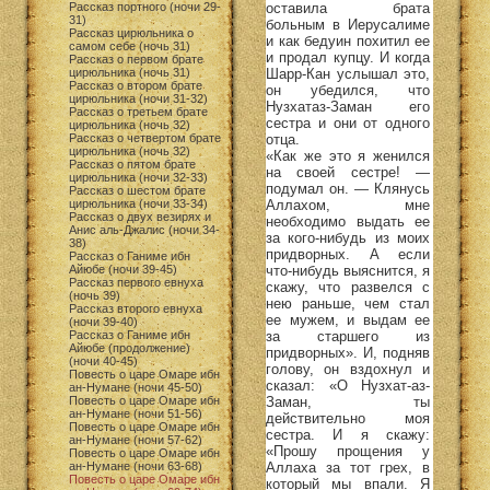
оставила брата
Рассказ портного (ночи 29-
31)
больным в Иерусалиме
Рассказ цирюльника о
и как бедуин похитил ее
самом себе (ночь 31)
и продал купцу. И когда
Рассказ о первом брате
Шарр-Кан услышал это,
цирюльника (ночь 31)
Рассказ о втором брате
он убедился, что
цирюльника (ночи 31-32)
Нузхатаз-Заман его
Рассказ о третьем брате
сестра и они от одного
цирюльника (ночь 32)
отца.
Рассказ о четвертом брате
цирюльника (ночь 32)
«Как же это я женился
Рассказ о пятом брате
на своей сестре! —
цирюльника (ночи 32-33)
подумал он. — Клянусь
Рассказ о шестом брате
Аллахом, мне
цирюльника (ночи 33-34)
Рассказ о двух везирях и
необходимо выдать ее
Анис аль-Джалис (ночи 34-
за кого-нибудь из моих
38)
придворных. А если
Рассказ о Ганиме ибн
что-нибудь выяснится, я
Айюбе (ночи 39-45)
Рассказ первого евнуха
скажу, что развелся с
(ночь 39)
нею раньше, чем стал
Рассказ второго евнуха
ее мужем, и выдам ее
(ночи 39-40)
за старшего из
Рассказ о Ганиме ибн
Айюбе (продолжение)
придворных». И, подняв
(ночи 40-45)
голову, он вздохнул и
Повесть о царе Омаре ибн
сказал: «О Нузхат-аз-
ан-Нумане (ночи 45-50)
Заман, ты
Повесть о царе Омаре ибн
ан-Нумане (ночи 51-56)
действительно моя
Повесть о царе Омаре ибн
сестра. И я скажу:
ан-Нумане (ночи 57-62)
«Прошу прощения у
Повесть о царе Омаре ибн
Аллаха за тот грех, в
ан-Нумане (ночи 63-68)
Повесть о царе Омаре ибн
который мы впали. Я