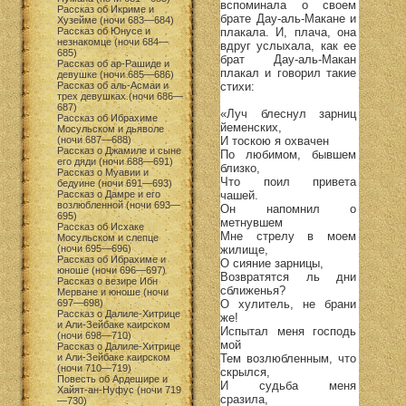
вспоминала о своем
Рассказ об Икриме и
брате Дау-аль-Макане и
Хузейме (ночи 683—684)
плакала. И, плача, она
Рассказ об Юнусе и
незнакомце (ночи 684—
вдруг услыхала, как ее
685)
брат Дау-аль-Макан
Рассказ об ар-Рашиде и
плакал и говорил такие
девушке (ночи 685—686)
стихи:
Рассказ об аль-Асмаи и
трех девушках (ночи 686—
687)
«Луч блеснул зарниц
Рассказ об Ибрахиме
йеменских,
Мосульском и дьяволе
И тоскою я охвачен
(ночи 687—688)
Рассказ о Джамиле и сыне
По любимом, бывшем
его дяди (ночи 688—691)
близко,
Рассказ о Муавии и
Что поил привета
бедуине (ночи 691—693)
чашей.
Рассказ о Дамре и его
возлюбленной (ночи 693—
Он напомнил о
695)
метнувшем
Рассказ об Исхаке
Мне стрелу в моем
Мосульском и слепце
жилище,
(ночи 695—696)
Рассказ об Ибрахиме и
О сияние зарницы,
юноше (ночи 696—697)
Возвратятся ль дни
Рассказ о везире Ибн
сближенья?
Мерване и юноше (ночи
О хулитель, не брани
697—698)
Рассказ о Далиле-Хитрице
же!
и Али-Зейбаке каирском
Испытал меня господь
(ночи 698—710)
мой
Рассказ о Далиле-Хитрице
Тем возлюбленным, что
и Али-Зейбаке каирском
(ночи 710—719)
скрылся,
Повесть об Ардешире и
И судьба меня
Хайят-ан-Нуфус (ночи 719
сразила,
—730)