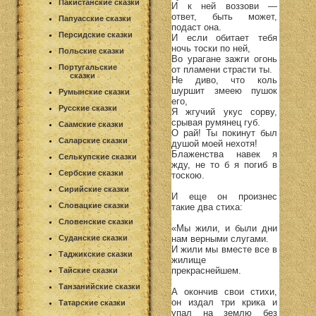
Пакистанские сказки
И к ней воззови —
ответ, быть может,
Папуасские сказки
подаст она.
Персидские сказки
И если обитает тебя
ночь тоски по ней,
Польские сказки
Во урагане зажги огонь
Португальские
от пламени страсти ты.
сказки
Не диво, что коль
шуршит змеею пушок
Румынские сказки
его,
Русские сказки
Я жгучий укус сорву,
срывая румянец губ.
Саамские сказки
О рай! Ты покинут был
Саларские сказки
душой моей нехотя!
Блаженства навек я
Селькупские сказки
жду, не то б я погиб в
Сербские сказки
тоскою.
Сирийские сказки
И еще он произнес
Словацкие сказки
такие два стиха:
Словенские сказки
«Мы жили, и были дни
нам верными слугами.
Суданские сказки
И жили мы вместе все в
Таджикские сказки
жилище
прекраснейшем.
Тайские сказки
Танзанийские сказки
А окончив свои стихи,
он издал три крика и
Татарские сказки
упал на землю без