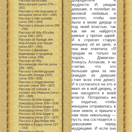
добродетели и
Рассказ об Исхаке
мудрости. И, увидав
Мосульском (ночи 279—
282)
девушек, я полюбил их
Рассказ о чистильщике и
великой любовью и
женщине (ночи 282—285)
захотел, чтобы они
Рассказ о лже-халифе
были в моем дворце и
(ночи 285—294)
Рассказ о мешке (ночи 294
под моей властью, так
—296)
как им не найдется
Рассказ об Абу-Юсуфе
равных у прочих царей.
(ночи 296—297)
И я спросил старую
Рассказ об Халиде ибн
Абд-Аллахе аль-Касри
женщину об их цене, и
(ночи 297—299)
она мне ответила: «Я
Рассказ о Джафаре
продам их только за
Бармакиде и продавце
подать Дамаска».
бобов (ночь 299)
Рассказ об Абу-
Клянусь Аллахом, я не
Мухаммеде-лентяе (ночи
считаю, что это
299—305)
большая цена за них
Рассказ о великодушии
(каждая из девушек
Яхьи ибн Халида [342]
(ночи 305—306)
стоит всех этих денег).
Рассказ о подделанном
И я согласился на это и
письме (ночи 306—307)
ввел их в мой дворец, и
Рассказ об учёном и
они находятся в моей
халифе аль-Мамуне (ночи
307—308)
власти. Поторопись же
Рассказ об Али-Шаре и
с податью, чтобы
Зумурруд (ночи 308—314)
женщина отправилась в
Рассказ об Али-Шаре и
свои земли, и пришли к
Зумурруд (ночи 315—320)
Рассказ об Али-Шаре и
нам твою невольницу —
Зумурруд (ночи 321—327)
пусть она состязается с
Рассказ о Джубейре ибн
девушками перед
Умейре и Будур (ночи 327
мудрецами. И если она
—334)
Рассказ о шести