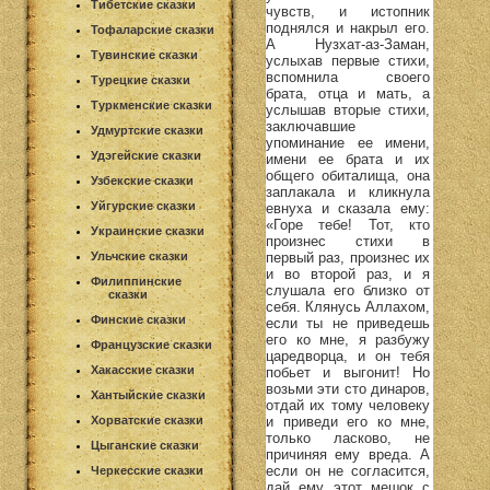
Тибетские сказки
чувств, и истопник
поднялся и накрыл его.
Тофаларские сказки
А Нузхат-аз-Заман,
Тувинские сказки
услыхав первые стихи,
вспомнила своего
Турецкие сказки
брата, отца и мать, а
Туркменские сказки
услышав вторые стихи,
заключавшие
Удмуртские сказки
упоминание ее имени,
Удэгейские сказки
имени ее брата и их
общего обиталища, она
Узбекские сказки
заплакала и кликнула
Уйгурские сказки
евнуха и сказала ему:
«Горе тебе! Тот, кто
Украинские сказки
произнес стихи в
первый раз, произнес их
Ульчские сказки
и во второй раз, и я
Филиппинские
слушала его близко от
сказки
себя. Клянусь Аллахом,
Финские сказки
если ты не приведешь
его ко мне, я разбужу
Французские сказки
царедворца, и он тебя
Хакасские сказки
побьет и выгонит! Но
возьми эти сто динаров,
Хантыйские сказки
отдай их тому человеку
и приведи его ко мне,
Хорватские сказки
только ласково, не
Цыганские сказки
причиняя ему вреда. А
если он не согласится,
Черкесские сказки
дай ему этот мешок с