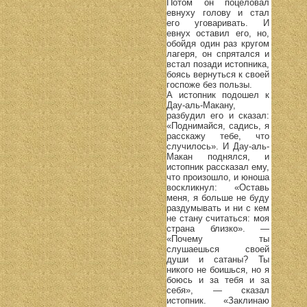
Потом он поцеловал
евнуху голову и стал
его уговаривать. И
евнух оставил его, но,
обойдя один раз кругом
лагеря, он спрятался и
встал позади истопника,
боясь вернуться к своей
госпоже без пользы.
А истопник подошел к
Дау-аль-Макану,
разбудил его и сказал:
«Поднимайся, садись, я
расскажу тебе, что
случилось». И Дау-аль-
Макан поднялся, и
истопник рассказал ему,
что произошло, и юноша
воскликнул: «Оставь
меня, я больше не буду
раздумывать и ни с кем
не стану считаться: моя
страна близко». —
«Почему ты
слушаешься своей
души и сатаны? Ты
никого не боишься, но я
боюсь и за тебя и за
себя», — сказал
истопник. «Заклинаю