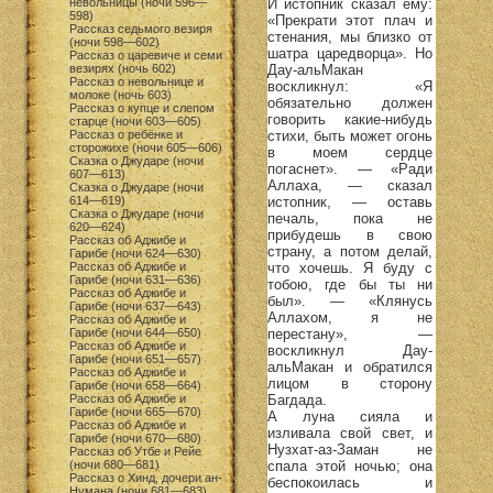
И истопник сказал ему:
невольницы (ночи 596—
598)
«Прекрати этот плач и
Рассказ седьмого везиря
стенания, мы близко от
(ночи 598—602)
шатра царедворца». Но
Рассказ о царевиче и семи
Дау-альМакан
везирях (ночь 602)
Рассказ о невольнице и
воскликнул: «Я
молоке (ночь 603)
обязательно должен
Рассказ о купце и слепом
говорить какие-нибудь
старце (ночи 603—605)
стихи, быть может огонь
Рассказ о ребёнке и
сторожихе (ночи 605—606)
в моем сердце
Сказка о Джударе (ночи
погаснет». — «Ради
607—613)
Аллаха, — сказал
Сказка о Джударе (ночи
истопник, — оставь
614—619)
Сказка о Джударе (ночи
печаль, пока не
620—624)
прибудешь в свою
Рассказ об Аджибе и
страну, а потом делай,
Гарибе (ночи 624—630)
что хочешь. Я буду с
Рассказ об Аджибе и
Гарибе (ночи 631—636)
тобою, где бы ты ни
Рассказ об Аджибе и
был». — «Клянусь
Гарибе (ночи 637—643)
Аллахом, я не
Рассказ об Аджибе и
перестану», —
Гарибе (ночи 644—650)
Рассказ об Аджибе и
воскликнул Дау-
Гарибе (ночи 651—657)
альМакан и обратился
Рассказ об Аджибе и
лицом в сторону
Гарибе (ночи 658—664)
Багдада.
Рассказ об Аджибе и
Гарибе (ночи 665—670)
А луна сияла и
Рассказ об Аджибе и
изливала свой свет, и
Гарибе (ночи 670—680)
Нузхат-аз-Заман не
Рассказ об Утбе и Рейе
спала этой ночью; она
(ночи 680—681)
Рассказ о Хинд, дочери ан-
беспокоилась и
Нумана (ночи 681—683)