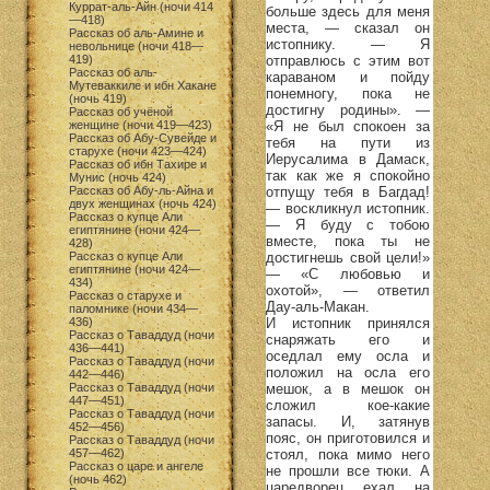
Куррат-аль-Айн (ночи 414
больше здесь для меня
—418)
места, — сказал он
Рассказ об аль-Амине и
истопнику. — Я
невольнице (ночи 418—
отправлюсь с этим вот
419)
Рассказ об аль-
караваном и пойду
Мутеваккиле и ибн Хакане
понемногу, пока не
(ночь 419)
достигну родины». —
Рассказ об учёной
«Я не был спокоен за
женщине (ночи 419—423)
Рассказ об Абу-Сувейде и
тебя на пути из
старухе (ночи 423—424)
Иерусалима в Дамаск,
Рассказ об ибн Тахире и
так как же я спокойно
Мунис (ночь 424)
отпущу тебя в Багдад!
Рассказ об Абу-ль-Айна и
двух женщинах (ночь 424)
— воскликнул истопник.
Рассказ о купце Али
— Я буду с тобою
египтянине (ночи 424—
вместе, пока ты не
428)
достигнешь свой цели!»
Рассказ о купце Али
египтянине (ночи 424—
— «С любовью и
434)
охотой», — ответил
Рассказ о старухе и
Дау-аль-Макан.
паломнике (ночи 434—
И истопник принялся
436)
Рассказ о Таваддуд (ночи
снаряжать его и
436—441)
оседлал ему осла и
Рассказ о Таваддуд (ночи
положил на осла его
442—446)
мешок, а в мешок он
Рассказ о Таваддуд (ночи
447—451)
сложил кое-какие
Рассказ о Таваддуд (ночи
запасы. И, затянув
452—456)
пояс, он приготовился и
Рассказ о Таваддуд (ночи
стоял, пока мимо него
457—462)
Рассказ о царе и ангеле
не прошли все тюки. А
(ночь 462)
царедворец ехал на