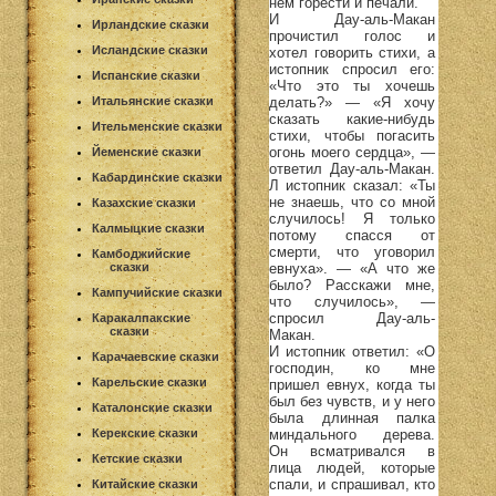
нем горести и печали.
И Дау-аль-Макан
Ирландские сказки
прочистил голос и
Исландские сказки
хотел говорить стихи, а
истопник спросил его:
Испанские сказки
«Что это ты хочешь
делать?» — «Я хочу
Итальянские сказки
сказать какие-нибудь
Ительменские сказки
стихи, чтобы погасить
огонь моего сердца», —
Йеменские сказки
ответил Дау-аль-Макан.
Кабардинские сказки
Л истопник сказал: «Ты
не знаешь, что со мной
Казахские сказки
случилось! Я только
Калмыцкие сказки
потому спасся от
смерти, что уговорил
Камбоджийские
евнуха». — «А что же
сказки
было? Расскажи мне,
Кампучийские сказки
что случилось», —
спросил Дау-аль-
Каракалпакские
сказки
Макан.
И истопник ответил: «О
Карачаевские сказки
господин, ко мне
Карельские сказки
пришел евнух, когда ты
был без чувств, и у него
Каталонские сказки
была длинная палка
миндального дерева.
Керекские сказки
Он всматривался в
Кетские сказки
лица людей, которые
спали, и спрашивал, кто
Китайские сказки