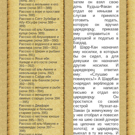
(ночь 387)
затем он взял свою
Рассказ о мельнике и его
дочь Кудьш-Факан и
жене (ночи 387—388)
отдал ее нянькам и
Рассказ о воре и простаке
слугам и принялся
(ночь 388)
Рассказ о Ситт-Зубейде и
готовить подать,
Абу-Юсуфе (ночи 388—
которую он вручил
389)
царедворцу, приказав
Рассказ об аль-Хакиме и
ему отправиться с
купце (ночь 389)
Рассказ об Анушнрване и
девушкой и податью в
женщине (ночи 389—390)
Багдад.
Рассказ о водоносе и жене
И Шарр-Кан назначил
ювелира (ночи 390—391)
ему носилки, в которых
Рассказ о Ширин и рыбаке
(ночь 391)
бы он сидел, а для
Рассказ о Яхье ибн
девушки он назначил
Халиде и его госте (ночи
другие носилки. И
391—392)
царедворец ответил
Рассказ об аль-Амине и
невольнице (ночь 392)
ему: «Слушаю и
Рассказ о Сайде ибн
повинуюсь!» А ШаррКан
Салиме аль-Бахили (ночи
снарядил верблюдов и
392—393)
мулов и написал
Рассказ о женщине и рыбе
(ночи 393—394)
письмо и отдал его
Рассказ о женщине и
царедворцу. Он
лживых старцах (ночи 394
простился со своей
—395)
сестрой Нузхат-аз-
Рассказ о Джафаре
Бармакиде и больном
Заман (а жемчужину он
старике (ночь 395)
у нее отобрал и повесил
Рассказ о честном юноше
ее на шею своей дочери
(ночи 395—397)
на цепочке из чистого
Рассказ об аль-Мамуне и
пирамидах (ночи 397—
золота); и царедворец
398)
выехал в ту же ночь. И
Рассказ о воре,