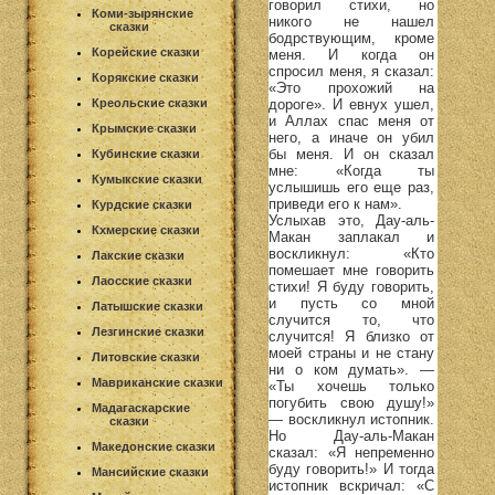
говорил стихи, но
Коми-зырянские
никого не нашел
сказки
бодрствующим, кроме
Корейские сказки
меня. И когда он
спросил меня, я сказал:
Корякские сказки
«Это прохожий на
дороге». И евнух ушел,
Креольские сказки
и Аллах спас меня от
Крымские сказки
него, а иначе он убил
бы меня. И он сказал
Кубинские сказки
мне: «Когда ты
Кумыкские сказки
услышишь его еще раз,
приведи его к нам».
Курдские сказки
Услыхав это, Дау-аль-
Кхмерские сказки
Макан заплакал и
воскликнул: «Кто
Лакские сказки
помешает мне говорить
Лаосские сказки
стихи! Я буду говорить,
и пусть со мной
Латышские сказки
случится то, что
Лезгинские сказки
случится! Я близко от
моей страны и не стану
Литовские сказки
ни о ком думать». —
Мавриканские сказки
«Ты хочешь только
погубить свою душу!»
Мадагаскарские
— воскликнул истопник.
сказки
Но Дау-аль-Макан
Македонские сказки
сказал: «Я непременно
буду говорить!» И тогда
Мансийские сказки
истопник вскричал: «С