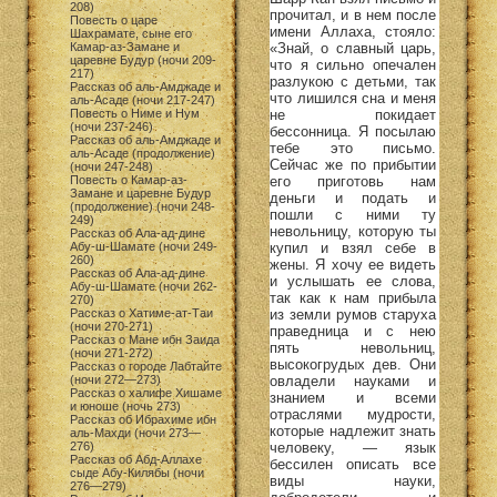
208)
прочитал, и в нем после
Повесть о царе
имени Аллаха, стояло:
Шахрамате, сыне его
«Знай, о славный царь,
Камар-аз-Замане и
царевне Будур (ночи 209-
что я сильно опечален
217)
разлукою с детьми, так
Рассказ об аль-Амджаде и
что лишился сна и меня
аль-Асаде (ночи 217-247)
не покидает
Повесть о Ниме и Нум
(ночи 237-246)
бессонница. Я посылаю
Рассказ об аль-Амджаде и
тебе это письмо.
аль-Асаде (продолжение)
Сейчас же по прибытии
(ночи 247-248)
его приготовь нам
Повесть о Камар-аз-
Замане и царевне Будур
деньги и подать и
(продолжение) (ночи 248-
пошли с ними ту
249)
невольницу, которую ты
Рассказ об Ала-ад-дине
купил и взял себе в
Абу-ш-Шамате (ночи 249-
260)
жены. Я хочу ее видеть
Рассказ об Ала-ад-дине
и услышать ее слова,
Абу-ш-Шамате (ночи 262-
так как к нам прибыла
270)
из земли румов старуха
Рассказ о Хатиме-ат-Таи
(ночи 270-271)
праведница и с нею
Рассказ о Мане ибн Заида
пять невольниц,
(ночи 271-272)
высокогрудых дев. Они
Рассказ о городе Лабтайте
овладели науками и
(ночи 272—273)
Рассказ о халифе Хишаме
знанием и всеми
и юноше (ночь 273)
отраслями мудрости,
Рассказ об Ибрахиме ибн
которые надлежит знать
аль-Махди (ночи 273—
человеку, — язык
276)
Рассказ об Абд-Аллахе
бессилен описать все
сыде Абу-Килябы (ночи
виды науки,
276—279)