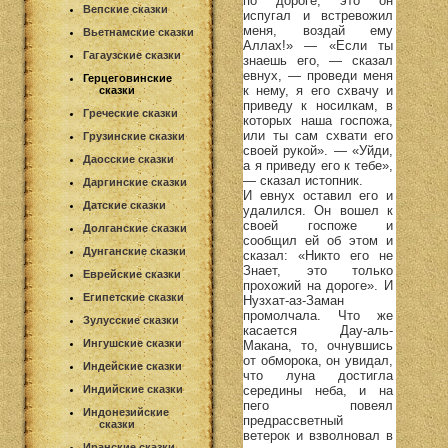
по дороге; это он
Вепские сказки
испугал и встревожил
меня, воздай ему
Вьетнамские сказки
Аллах!» — «Если ты
Гагаузские сказки
знаешь его, — сказал
евнух, — проведи меня
Герцеговинские
к нему, я его схвачу и
сказки
приведу к носилкам, в
Греческие сказки
которых наша госпожа,
или ты сам схвати его
Грузинские сказки
своей рукой». — «Уйди,
Даосские сказки
а я приведу его к тебе»,
— сказал истопник.
Даргинские сказки
И евнух оставил его и
Датские сказки
удалился. Он вошел к
своей госпоже и
Долганские сказки
сообщил ей об этом и
Дунганские сказки
сказал: «Никто его не
Знает, это только
Еврейские сказки
прохожий на дороге». И
Египетские сказки
Нузхат-аз-Заман
промолчала. Что же
Зулусские сказки
касается Дау-аль-
Ингушские сказки
Макана, то, очнувшись
от обморока, он увидал,
Индейские сказки
что луна достигла
середины неба, и на
Индийские сказки
пего повеял
Индонезийские
предрассветный
сказки
ветерок и взволновал в
Иранские сказки