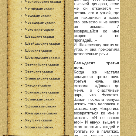
Черногорские сказки
тысячей динаров; если
же он откажется —
Чеченские сказки
оставь его и узнай, где
Чешские сказки
он находится и какое
его ремесло и из каких
Чувашские сказки
он земель. И
Чукотские сказки
возвращайся ко мне
скорее и не
Шведские сказки
пропадай...»
Швейцарские сказки
И Шахерезаду застигло
утро, и она прекратила
Шорские сказки
дозволенные речи.
Шотландские сказки
Семьдесят третья
Эвенкийские сказки
ночь
Эвенские сказки
Когда же настала
семьдесят третья ночь
Эганасанские сказки
третья ночь, она
сказала: «Дошло до
Энецкие сказки
меня, о счастливый
Эскимосские сказки
царь, что Нузхатаз-
Заман послала евнуха
Эстонские сказки
искать того человека и
Эфиопские сказки
сказала ему: «Берегись
возвратиться ко мне и
Юкагирские сказки
сказать: «Я не нашел
Якутские сказки
его!» И евнух вышел и
стал колотить людей и
Японские сказки
топтать их в палатках,
но не нашел никого