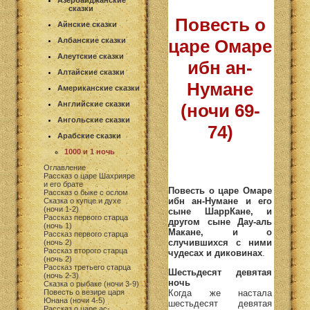
Азербайджанские
сказки
Повесть о
Айнские сказки
Албанские сказки
царе Омаре
Алеутские сказки
ибн ан-
Алтайские сказки
Нумане
Американские сказки
Английские сказки
(ночи 69-
Ангольские сказки
74)
Арабские сказки
1000 и 1 ночь
Оглавление
Рассказ о царе Шахрияре
и его брате
Повесть о царе Омаре
Рассказ о быке с ослом
ибн ан-Нумане и его
Сказка о купце и духе
(ночи 1-2)
сыне ШаррКане, и
Рассказ первого старца
другом сыне Дау-аль
(ночь 1)
Макане, и о
Рассказ первого старца
случившихся с ними
(ночь 2)
Рассказ второго старца
чудесах и диковинах
.
(ночь 2)
Рассказ третьего старца
Шестьдесят девятая
(ночь 2-3)
ночь
Сказка о рыбаке (ночи 3-9)
Когда же настала
Повесть о везире царя
Юнана (ночи 4-5)
шестьдесят девятая
Рассказ о царе ас-