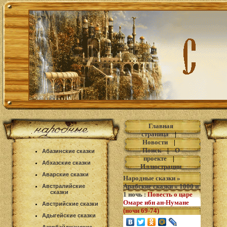
Главная
страница
|
Новости
|
Поиск
|
О
Абазинские сказки
проекте
|
Абхазские сказки
Иллюстрации
Аварские сказки
Народные сказки
»
Арабские сказки
»
1000 и
Австралийские
сказки
1 ночь
:
Повесть о царе
Омаре ибн ан-Нумане
Австрийские сказки
(ночи 69-74)
Адыгейские сказки