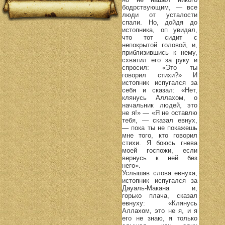
бодрствующим, — все
люди от усталости
спали. Но, дойдя до
истопника, оп увидал,
что тот сидит с
непокрытой головой, и,
приблизившись к нему,
схватил его за руку и
спросил: «Это ты
говорил стихи?» И
истопник испугался за
себя и сказал: «Нет,
клянусь Аллахом, о
начальник людей, это
не я!» — «Я не оставлю
тебя, — сказал евнух,
— пока ты не покажешь
мне того, кто говорил
стихи. Я боюсь гнева
моей госпожи, если
вернусь к ней без
него».
Услышав слова евнуха,
истопник испугался за
Дауаль-Макана и,
горько плача, сказал
евнуху: «Клянусь
Аллахом, это не я, и я
его не знаю, я только