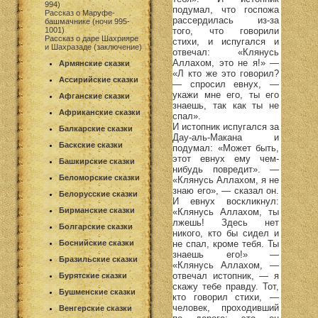
994)
подумал, что госпожа
Рассказ о Маруфе-
рассердилась из-за
башмачнике (ночи 995-
того, что говорили
1001)
Рассказ о даре Шахрияре
стихи, и испугался и
и Шахразаде (заключение)
отвечал: «Клянусь
Аллахом, это не я!» —
Армянские сказки
«Л кто же это говорил?
Ассирийские сказки
— спросил евнух, —
укажи мне его, ты его
Афганские сказки
знаешь, так как ты не
Африканские сказки
спал».
И истопник испугался за
Балкарские сказки
Дау-аль-Макана и
Баскские сказки
подумал: «Может быть,
этот евнух ему чем-
Башкирские сказки
нибудь повредит». —
Беломорские сказки
«Клянусь Аллахом, я не
знаю его», — сказал он.
Белорусские сказки
И евнух воскликнул:
Бирманские сказки
«Клянусь Аллахом, ты
лжешь! Здесь нет
Болгарские сказки
никого, кто бы сидел и
не спал, кроме тебя. Ты
Боснийские сказки
знаешь его!» —
Бразильские сказки
«Клянусь Аллахом, —
отвечал истопник, — я
Бурятские сказки
скажу тебе правду. Тот,
Бушменские сказки
кто говорил стихи, —
человек, проходивший
Венгерские сказки