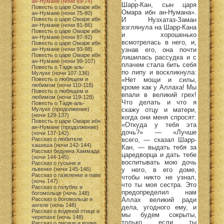
ан-Нумане (ночи 69-74)
Шарр-Кан, сын царя
Повесть о царе Омаре ибн
Омара ибн ан-Нумана».
ан-Нумане (ночи 75-80)
И Нузхатаз-Заман
Повесть о царе Омаре ибн
ан-Нумане (ночи 81-86)
взглянула на Шарр-Кана
Повесть о царе Омаре ибн
и хорошенько
ан-Нумане (ночи 87-92)
всмотрелась в него, и,
Повесть о царе Омаре ибн
узнав его, она почти
ан-Нумане (ночи 93-98)
Повесть о царе Омаре ибн
лишилась рассудка и с
ан-Нумане (ночи 99-107)
плачем стала бить себя
Повесть о Тадж-аль-
по липу и воскликнула:
Мулуке (ночи 107-136)
«Нет мощи и силы,
Повесть о любящем и
любимом (ночи 110-118)
кроме как у Аллаха! Мы
Повесть о любящем и
впали в великий грех!
любимом (ночи 119-128)
Что делать и что я
Повесть о Тадж-аль-
скажу отцу и матери,
Мулуке (продолжение)
(ночи 129-137)
когда они меня спросят:
Повесть о царе Омаре ибн
«Откуда у тебя эта
ан-Нумане (продолжение)
дочь?» — «Лучше
(ночи 137-142)
всего, — сказал Шарр-
Рассказ о любителе
хашиша (ночи 142-144)
Кан, — выдать тебя за
Рассказ бедуина Хаммада
царедворца и дать тебе
(ночи 144-145)
воспитывать мою дочь
Рассказ о гусыне и
у него, в его доме,
львенке (ночи 145-146)
Рассказ о газеленке и паве
чтобы никто не узнал,
(ночь 147)
что ты моя сестра. Это
Рассказ о голубях и
предопределил нам
богомольце (ночь 148)
Аллах великий ради
Рассказ о богомольце и
ангеле (ночь 148)
дела, угодного ему, и
Рассказ о водяной птице и
мы будем сокрыты,
черепахе (ночь 148)
только если ты
Рассказ о лисице и волке