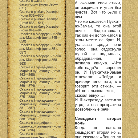
Сказка о Хасане
А окончив свои стихи,
басрийском (ночи 826—
он закричал и упал без
831)
чувств. Вот что было с
Сказка о рыбаке Халифе
(ночи 831—835)
ним.
Сказка о рыбаке Халифе
Что же касается Нузхат-
(ночи 836—841)
аз-Заман, то она этой
Сказка о рыбаке Халифе
ночью бодрствовала,
(ночи 841—845)
Рассказ о Масруре и Зейн-
так как ей вспомнился в
аль-Мавасиф (ночи 845—
этом месте ее брат. И,
850)
услышав среди ночи
Рассказ о Масруре и Зейн-
голос, она отдохнула
аль-Мавасиф (ночи 851—
857)
душой и поднялась,
Рассказ о Масруре и Зейн-
обрадованная, и
аль-Мавасиф (ночи 858—
позвала евнуха. «Что
863)
тебе надо?» — спросил
Сказка о Нур-ад-дине и
Мариам-кушачнице (ночи
он. И Нузхат-аз-Заман
863—868)
отвечала: «Пойди и
Сказка о Нур-ад-дине и
приведи мне того, кто
Мариам-кушачнице (ночи
говорит эти стихи». —
869—874)
Сказка о Нур-ад-дине и
«Я не слышал его», —
Мариам-кушачнице (ночи
сказал евнух...»
875—880)
И Шахерезаду застигло
Сказка о Нур-ад-дине и
утро, и она прекратила
Мариам-кушачнице (ночи
881—887)
дозволенные речи.
Сказка о Нур-ад-дине и
Мариам-кушачнице (ночи
Семьдесят вторая
888—894)
ночь
Сказка о саидийце и
франкской женщине (ночи
Когда же настала
894—896)
семьдесят вторая ночь,
Сказка о юноше и
она сказала: «Дошло до
невольнице (ночи 896—