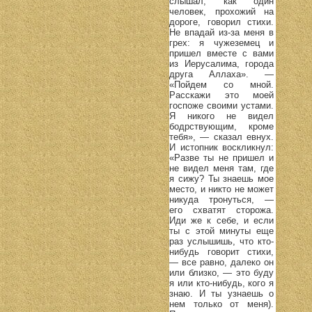
слышал, как один
человек, прохожий на
дороге, говорил стихи.
Не впадай из-за меня в
грех: я чужеземец и
пришел вместе с вами
из Иерусалима, города
друга Аллаха». —
«Пойдем со мной.
Расскажи это моей
госпоже своими устами.
Я никого не видел
бодрствующим, кроме
тебя», — сказал евнух.
И истопник воскликнул:
«Разве ты не пришел и
не видел меня там, где
я сижу? Ты знаешь мое
место, и никто не может
никуда тронуться, —
его схватят сторожа.
Иди же к себе, и если
ты с этой минуты еще
раз услышишь, что кто-
нибудь говорит стихи,
— все равно, далеко он
или близко, — это буду
я или кто-нибудь, кого я
знаю. И ты узнаешь о
нем только от меня).