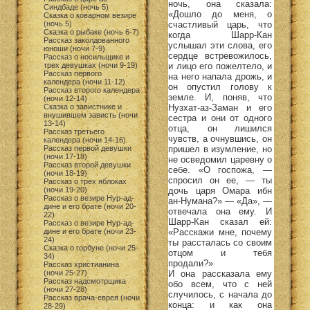
ночь, она сказала:
Синдбаде (ночь 5)
«Дошло до меня, о
Сказка о коварном везире
счастливый царь, что
(ночь 5)
Сказка о рыбаке (ночь 6-7)
когда Шарр-Кан
Рассказ заколдованного
услышал эти слова, его
юноши (ночи 7-9)
сердце встревожилось,
Рассказ о носильщике и
и лицо его пожелтело, и
трех девушках (ночи 9-19)
Рассказ первого
на него напала дрожь, и
календера (ночи 11-12)
он опустил голову к
Рассказ второго календера
земле. И, поняв, что
(ночи 12-14)
Нузхат-аз-Заман и его
Сказка о завистнике и
внушившем зависть (ночи
сестра и они от одного
13-14)
отца, он лишился
Рассказ третьего
чувств, а очнувшись, он
календера (ночи 14-16)
пришел в изумление, но
Рассказ первой девушки
(ночи 17-18)
не осведомил царевну о
Рассказ второй девушки
себе. «О госпожа, —
(ночи 18-19)
спросил он ее, — ты
Рассказ о трех яблоках
дочь царя Омара ибн
(ночи 19-20)
Рассказ о везире Нур-ад-
ан-Нумана?» — «Да», —
дине и его брате (ночи 20-
отвечала она ему. И
22)
Шарр-Кан сказал ей:
Рассказ о везире Нур-ад-
«Расскажи мне, почему
дине и его брате (ночи 23-
24)
ты рассталась со своим
Сказка о горбуне (ночи 25-
отцом и тебя
34)
продали?»
Рассказ христианина
И она рассказала ему
(ночи 25-27)
Рассказ надсмотрщика
обо всем, что с ней
(ночи 27-28)
случилось, с начала до
Рассказ врача-еврея (ночи
конца: и как она
28-29)