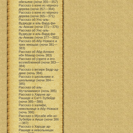
обезьяне (ночи 355—357)
Рассказ о коне из чёрного
дерева (ночи 357—364)
Рассказ о коне из чёрного
дерева (ночи 365—371)
Рассказ об Унс-аль-
Вуджуде и аль-Вард-фи-
ль-Акмам (ночи 371—376)
Рассказ об Унс-аль-
Вуджуде и аль-Вард-фи-
ль-Акмам (ночи 377—381)
Рассказ об Абу-Новасе и
трех юношах (ночи 381—
383)
Рассказ об Абд-Аллахе
ибн Мамар (ночь 383)
Рассказ об узрите и его
возлюбленной (ночи 383—
384)
Рассказ о везире Бедр-ад-
дине (ночь 384)
Рассказ о школьнике и
школьнице (ночи 384—
385)
Рассказ об аль-
Муталаммисе (ночь 385)
Рассказ о Харуне ар-
Рашиде и Ситт-Зубейде
(ночи 385—386)
Рассказ о халифе,
невольнице и Абу-Новасе
(ночь 386)
Рассказ о Мусабе ибн аз-
Зубейре и Аише (ночи 386
—387)
Рассказ о Харуде ар-
Рашиде и невольницах