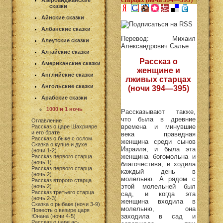
Азербайджанские
сказки
Айнские сказки
Албанские сказки
Перевод: Михаил
Алеутские сказки
Александрович Салье
Алтайские сказки
Рассказ о
Американские сказки
женщине и
Английские сказки
лживых старцах
Ангольские сказки
(ночи 394—395)
Арабские сказки
1000 и 1 ночь
Рассказывают также,
что была в древние
Оглавление
времена и минувшие
Рассказ о царе Шахрияре
и его брате
века праведная
Рассказ о быке с ослом
женщина среди сынов
Сказка о купце и духе
Израиля, и была эта
(ночи 1-2)
женщина богомольна и
Рассказ первого старца
(ночь 1)
благочестива, и ходила
Рассказ первого старца
каждый день в
(ночь 2)
молельню. А рядом с
Рассказ второго старца
этой молельней был
(ночь 2)
Рассказ третьего старца
сад, и когда эта
(ночь 2-3)
женщина входила в
Сказка о рыбаке (ночи 3-9)
молельню, она
Повесть о везире царя
заходила в сад и
Юнана (ночи 4-5)
Рассказ о царе ас-