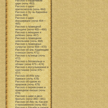
Рассказ о горделивом
царе (ночь 463)
Рассказ о царе-
притеснителе (ночь 464)
Рассказ о Зу-ль-Карнейне
(ночь 464)
Рассказ о царе
Ануширване (ночи 464—
465)
Рассказ о праведной
женщине (ночи 465—466)
Рассказ о женщине и
ребёнке (ночь 467)
Рассказ о праведном
невольнике (ночь 468)
Рассказ о праведных
супругах (ночи 469—470)
Рассказ об аль-Хаджжадже
и юноше (ночь 471)
Рассказ о кузнеце (ночь
472)
Рассказ о богомольце и
облаке (ночи 473—474)
Рассказ о мусульманине и
христианке (ночи 475—
477)
Рассказ об Ибн аль-
Хаввасе (ночь 478)
Рассказ об одном из
пророков (ночь 479)
Рассказ о перевозчике и
праведном юноше (ночь
479)
Рассказ о царе и двух
братьях (ночи 480—481)
Рассказ об Абу-ль-Хасане
и прокажённом (ночь 482)
Рассказ о Хасибе и царице