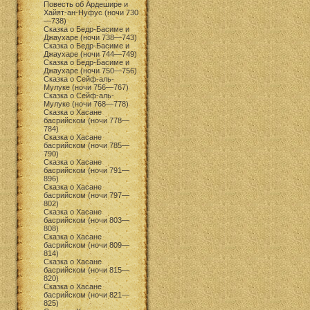
Повесть об Ардешире и
Хайят-ан-Нуфус (ночи 730
—738)
Сказка о Бедр-Басиме и
Джаухаре (ночи 738—743)
Сказка о Бедр-Басиме и
Джаухаре (ночи 744—749)
Сказка о Бедр-Басиме и
Джаухаре (ночи 750—756)
Сказка о Сейф-аль-
Мулуке (ночи 756—767)
Сказка о Сейф-аль-
Мулуке (ночи 768—778)
Сказка о Хасане
басрийском (ночи 778—
784)
Сказка о Хасане
басрийском (ночи 785—
790)
Сказка о Хасане
басрийском (ночи 791—
896)
Сказка о Хасане
басрийском (ночи 797—
802)
Сказка о Хасане
басрийском (ночи 803—
808)
Сказка о Хасане
басрийском (ночи 809—
814)
Сказка о Хасане
басрийском (ночи 815—
820)
Сказка о Хасане
басрийском (ночи 821—
825)