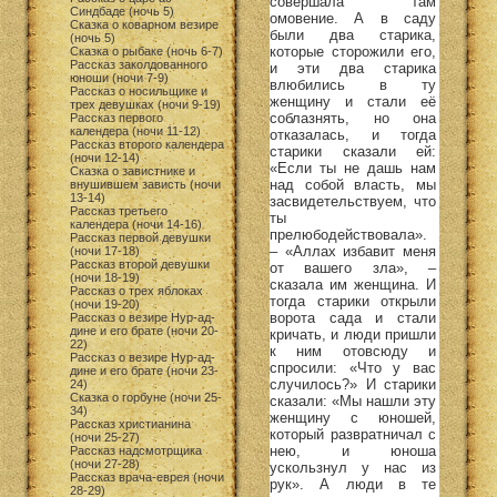
совершала там
Синдбаде (ночь 5)
омовение. А в саду
Сказка о коварном везире
были два старика,
(ночь 5)
которые сторожили его,
Сказка о рыбаке (ночь 6-7)
Рассказ заколдованного
и эти два старика
юноши (ночи 7-9)
влюбились в ту
Рассказ о носильщике и
женщину и стали её
трех девушках (ночи 9-19)
соблазнять, но она
Рассказ первого
календера (ночи 11-12)
отказалась, и тогда
Рассказ второго календера
старики сказали ей:
(ночи 12-14)
«Если ты не дашь нам
Сказка о завистнике и
над собой власть, мы
внушившем зависть (ночи
13-14)
засвидетельствуем, что
Рассказ третьего
ты
календера (ночи 14-16)
прелюбодействовала».
Рассказ первой девушки
– «Аллах избавит меня
(ночи 17-18)
Рассказ второй девушки
от вашего зла», –
(ночи 18-19)
сказала им женщина. И
Рассказ о трех яблоках
тогда старики открыли
(ночи 19-20)
ворота сада и стали
Рассказ о везире Нур-ад-
дине и его брате (ночи 20-
кричать, и люди пришли
22)
к ним отовсюду и
Рассказ о везире Нур-ад-
спросили: «Что у вас
дине и его брате (ночи 23-
случилось?» И старики
24)
Сказка о горбуне (ночи 25-
сказали: «Мы нашли эту
34)
женщину с юношей,
Рассказ христианина
который развратничал с
(ночи 25-27)
нею, и юноша
Рассказ надсмотрщика
(ночи 27-28)
ускользнул у нас из
Рассказ врача-еврея (ночи
рук». А люди в те
28-29)