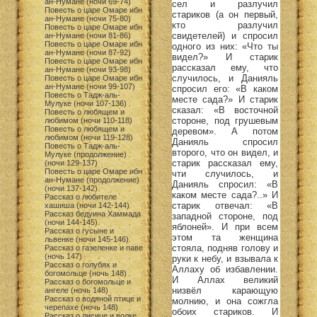
ан-Нумане (ночи 69-74)
сел и разлучил
Повесть о царе Омаре ибн
стариков (а он первый,
ан-Нумане (ночи 75-80)
кто разлучил
Повесть о царе Омаре ибн
свидетелей) и спросил
ан-Нумане (ночи 81-86)
Повесть о царе Омаре ибн
одного из них: «Что ты
ан-Нумане (ночи 87-92)
видел?» И старик
Повесть о царе Омаре ибн
рассказал ему, что
ан-Нумане (ночи 93-98)
случилось, и Данияль
Повесть о царе Омаре ибн
ан-Нумане (ночи 99-107)
спросил его: «В каком
Повесть о Тадж-аль-
месте сада?» И старик
Мулуке (ночи 107-136)
сказал: «В восточной
Повесть о любящем и
стороне, под грушевым
любимом (ночи 110-118)
Повесть о любящем и
деревом». А потом
любимом (ночи 119-128)
Данияль спросил
Повесть о Тадж-аль-
второго, что он видел, и
Мулуке (продолжение)
старик рассказал ему,
(ночи 129-137)
Повесть о царе Омаре ибн
чти случилось, и
ан-Нумане (продолжение)
Данияль спросил: «В
(ночи 137-142)
каком месте сада?..» И
Рассказ о любителе
старик отвечал: «В
хашиша (ночи 142-144)
Рассказ бедуина Хаммада
западной стороне, под
(ночи 144-145)
яблоней». И при всем
Рассказ о гусыне и
этом та женщина
львенке (ночи 145-146)
стояла, подняв голову и
Рассказ о газеленке и паве
(ночь 147)
руки к небу, и взывала к
Рассказ о голубях и
Аллаху об избавлении.
богомольце (ночь 148)
И Аллах великий
Рассказ о богомольце и
низвёл карающую
ангеле (ночь 148)
Рассказ о водяной птице и
молнию, и она сожгла
черепахе (ночь 148)
обоих стариков. И
Рассказ о лисице и волке