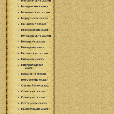
Мексиканские сказки
Молдавские сказки
Монгольские сказки
Мордовские сказки
Нанайские сказки
Нганасанские сказки
Негидальские сказки
Немецкие сказки
Ненецкие сказки
Непальские сказки
Нивхские сказки
Нидерландские
сказки
Ногайские сказки
Норвежские сказки
Океанийские сказки
Орокские сказки
Орочские сказки
Осетинские сказки
Пакистанские сказки