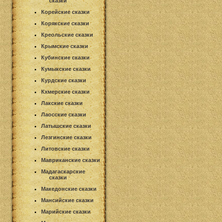
сказки
Корейские сказки
Корякские сказки
Креольские сказки
Крымские сказки
Кубинские сказки
Кумыкские сказки
Курдские сказки
Кхмерские сказки
Лакские сказки
Лаосские сказки
Латышские сказки
Лезгинские сказки
Литовские сказки
Мавриканские сказки
Мадагаскарские
сказки
Македонские сказки
Мансийские сказки
Марийские сказки