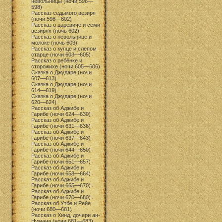
невольницы (ночи 596—
598)
Рассказ седьмого везиря
(ночи 598—602)
Рассказ о царевиче и семи
везирях (ночь 602)
Рассказ о невольнице и
молоке (ночь 603)
Рассказ о купце и слепом
старце (ночи 603—605)
Рассказ о ребёнке и
сторожихе (ночи 605—606)
Сказка о Джударе (ночи
607—613)
Сказка о Джударе (ночи
614—619)
Сказка о Джударе (ночи
620—624)
Рассказ об Аджибе и
Гарибе (ночи 624—630)
Рассказ об Аджибе и
Гарибе (ночи 631—636)
Рассказ об Аджибе и
Гарибе (ночи 637—643)
Рассказ об Аджибе и
Гарибе (ночи 644—650)
Рассказ об Аджибе и
Гарибе (ночи 651—657)
Рассказ об Аджибе и
Гарибе (ночи 658—664)
Рассказ об Аджибе и
Гарибе (ночи 665—670)
Рассказ об Аджибе и
Гарибе (ночи 670—680)
Рассказ об Утбе и Рейе
(ночи 680—681)
Рассказ о Хинд, дочери ан-
Нумана (ночи 681—683)