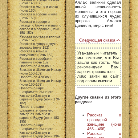
Аллах великий сделал
(ночи 148-150)
явной невиновность
Рассказ о мыши и ласке
(ночь 150)
женщины, и это первое
Рассказ о вороне и коте
из случившихся чудес
(ночь 150)
пророка Аллаха
Рассказ о вороне и
Данияля, мир с ним!
лисице, о блохе и мыши, о
соколе и о воробье (ночи
150-152)
Рассказ про ежа и вяхиря
Следующая сказка ->
(ночь 152)
Рассказ о купце и двух
злодеях (ночь 152)
Рассказ о ткаче и
Уважаемый читатель,
фокуснике (ночь 152)
мы заметили, что Вы
Рассказ о воробье и
зашли как гость. Мы
павлине (ночь 152)
Повесть об Али ибн
рекомендуем Вам
Беккаре и Шамс-ан-Нахар
зарегистрироваться
(ночи 153-159)
либо зайти на сайт
Повесть об Али ибн
под своим именем.
Беккаре и Шамс-ан-Нахар
(ночи 160-169)
Повесть о царе
Шахрамате, сыне его
Камар-аз-Замане и
Другие сказки из этого
царевне Будур (ночи 170-
раздела:
182)
Повесть о царе
Шахрамате, сыне его
Камар-аз-Замане и
Рассказ о
царевне Будур (ночи 183-
праведной
195)
женщине (ночи
Повесть о царе
465—466)
Шахрамате, сыне его
Камар-аз-Замане и
Рассказ о
царевне Будур (ночи 196-