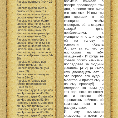
времена кричали о
Рассказ портного (ночи 29-
позоре прелюбодея три
31)
Рассказ цирюльника о
дня, а после того били
самом себе (ночь 31)
его камнями. И они три
Рассказ о первом брате
дня кричали о той
цирюльника (ночь 31)
женщине, чтобы
Рассказ о втором брате
цирюльника (ночи 31-32)
опозорить её, а старики
Рассказ о третьем брате
каждый день
цирюльника (ночь 32)
приближались к
Рассказ о четвертом брате
женщине и клали руки
цирюльника (ночь 32)
Рассказ о пятом брате
ей на голову и
цирюльника (ночи 32-33)
говорили: «Хвала
Рассказ о шестом брате
Аллаху за то, что он
цирюльника (ночи 33-34)
ниспослал на тебя
Рассказ о двух везирях и
Анис аль-Джалис (ночи 34-
отмщенье!» И когда её
38)
хотели побить камнями,
Рассказ о Ганиме ибн
последовал за людьми
Айюбе (ночи 39-45)
Данияль [412] (а было
Рассказ первого евнуха
(ночь 39)
ему двенадцать лет, и
Рассказ второго евнуха
это первое его чудо –
(ночи 39-40)
молитва и привет ему и
Рассказ о Ганиме ибн
нашему пророку!) – и
Айюбе (продолжение)
(ночи 40-45)
следовал за ними до
Повесть о царе Омаре ибн
тех пор, пока не настиг
ан-Нумане (ночи 45-50)
их и сказал: «Не
Повесть о царе Омаре ибн
торопитесь побивать её
ан-Нумане (ночи 51-56)
Повесть о царе Омаре ибн
камнями, пока я не
ан-Нумане (ночи 57-62)
рассужу вас».
Повесть о царе Омаре ибн
И ему поставили
ан-Нумане (ночи 63-68)
скамеечку, и потом он
Повесть о царе Омаре ибн