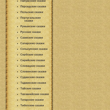
Папуасские сказки
Персидские сказки
Польские сказки
Португальские
сказки
Румынские сказки
Русские сказки
Саамские сказки
Саларские сказки
Селькупские сказки
Сербские сказки
Сирийские сказки
Словацкие сказки
Словенские сказки
Суданские сказки
Таджикские сказки
Тайские сказки
Танзанийские сказки
Татарские сказки
Тибетские сказки