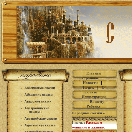
Главная
страница
|
Новости
|
Поиск
|
О
Абазинские сказки
проекте
|
Абхазские сказки
Иллюстрации
|
Вашему
Аварские сказки
Ребенку
Австралийские
сказки
Народные сказки
»
Арабские сказки
»
1000 и
Австрийские сказки
1 ночь
:
Рассказ о
Адыгейские сказки
женщине и лживых
старцах (ночи 394—395)