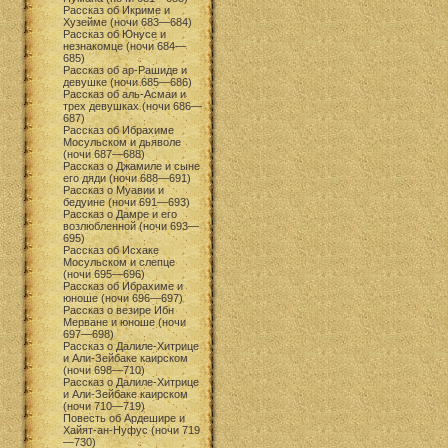
Рассказ об Икриме и
Хузейме (ночи 683—684)
Рассказ об Юнусе и
незнакомце (ночи 684—
685)
Рассказ об ар-Рашиде и
девушке (ночи 685—686)
Рассказ об аль-Асмаи и
трех девушках (ночи 686—
687)
Рассказ об Ибрахиме
Мосульском и дьяволе
(ночи 687—688)
Рассказ о Джамиле и сыне
его дяди (ночи 688—691)
Рассказ о Муавии и
бедуине (ночи 691—693)
Рассказ о Дамре и его
возлюбленной (ночи 693—
695)
Рассказ об Исхаке
Мосульском и слепце
(ночи 695—696)
Рассказ об Ибрахиме и
юноше (ночи 696—697)
Рассказ о везире Ибн
Мерване и юноше (ночи
697—698)
Рассказ о Далиле-Хитрице
и Али-Зейбаке каирском
(ночи 698—710)
Рассказ о Далиле-Хитрице
и Али-Зейбаке каирском
(ночи 710—719)
Повесть об Ардешире и
Хайят-ан-Нуфус (ночи 719
—730)