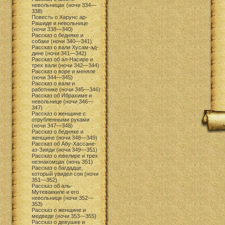
невольницах (ночи 334—
338)
Повесть о Харунс ар-
Рашиде и невольнице
(ночи 338—340)
Рассказ о бедняке и
собаке (ночи 340—341)
Рассказ о вали Хусам-ад-
дине (ночи 341—342)
Рассказ об ал-Насире и
трех вали (ночи 342—344)
Рассказ о воре и меняле
(ночи 344—345)
Рассказ о вали и
работнике (ночи 345—346)
Рассказ об Ибрахиме и
невольнице (ночи 346—
347)
Рассказ о женщине с
отрубленными руками
(ночи 347—348)
Рассказ о бедняке и
женщине (ночи 348—349)
Рассказ об Абу-Хассане-
аз-Зияди (ночи 349—351)
Рассказ о ювелире и трех
незнакомцах (ночь 351)
Рассказ о багдадце,
который увидел сон (ночи
351—352)
Рассказ об аль-
Мутеваккиле и его
невольнице (ночи 352—
353)
Рассказ о женщине и
медведе (ночи 353—355)
Рассказ о девушке и