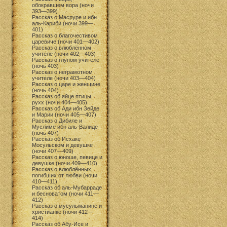
обокравшем вора (ночи
393—399)
Рассказ о Масруре и ибн
аль-Кариби (ночи 399—
401)
Рассказ о благочестивом
царевиче (ночи 401—402)
Рассказ о влюблённом
учителе (ночи 402—403)
Рассказ о глупом учителе
(ночь 403)
Рассказ о неграмотном
учителе (ночи 403—404)
Рассказ о царе и женщине
(ночь 404)
Рассказ об яйце птицы
рухх (ночи 404—405)
Рассказ об Ади ибн Зейде
и Марии (ночи 405—407)
Рассказ о Дибиле и
Муслиме ибн аль-Валиде
(ночь 407)
Рассказ об Исхаке
Мосульском и девушке
(ночи 407—409)
Рассказ о юноше, певице и
девушке (ночи 409—410)
Рассказ о влюблённых,
погибших от любви (ночи
410—411)
Рассказ об аль-Мубарраде
и бесноватом (ночи 411—
412)
Рассказ о мусульманине и
христианке (ночи 412—
414)
Рассказ об Абу-Исе и