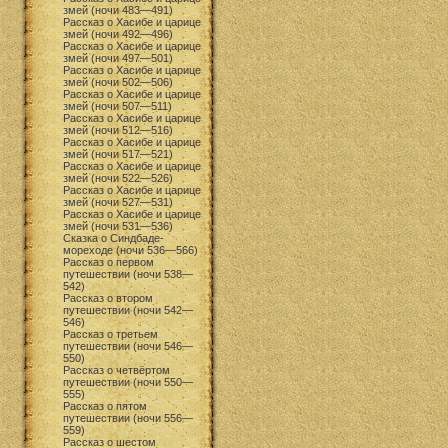
змей (ночи 483—491)
Рассказ о Хасибе и царице
змей (ночи 492—496)
Рассказ о Хасибе и царице
змей (ночи 497—501)
Рассказ о Хасибе и царице
змей (ночи 502—506)
Рассказ о Хасибе и царице
змей (ночи 507—511)
Рассказ о Хасибе и царице
змей (ночи 512—516)
Рассказ о Хасибе и царице
змей (ночи 517—521)
Рассказ о Хасибе и царице
змей (ночи 522—526)
Рассказ о Хасибе и царице
змей (ночи 527—531)
Рассказ о Хасибе и царице
змей (ночи 531—536)
Сказка о Синдбаде-
мореходе (ночи 536—566)
Рассказ о первом
путешествии (ночи 538—
542)
Рассказ о втором
путешествии (ночи 542—
546)
Рассказ о третьем
путешествии (ночи 546—
550)
Рассказ о четвёртом
путешествии (ночи 550—
555)
Рассказ о пятом
путешествии (ночи 556—
559)
Рассказ о шестом