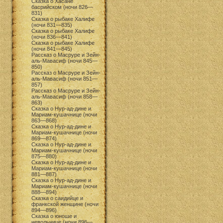
Сказка о Хасане
басрийском (ночи 826—
831)
Сказка о рыбаке Халифе
(ночи 831—835)
Сказка о рыбаке Халифе
(ночи 836—841)
Сказка о рыбаке Халифе
(ночи 841—845)
Рассказ о Масруре и Зейн-
аль-Мавасиф (ночи 845—
850)
Рассказ о Масруре и Зейн-
аль-Мавасиф (ночи 851—
857)
Рассказ о Масруре и Зейн-
аль-Мавасиф (ночи 858—
863)
Сказка о Нур-ад-дине и
Мариам-кушачнице (ночи
863—868)
Сказка о Нур-ад-дине и
Мариам-кушачнице (ночи
869—874)
Сказка о Нур-ад-дине и
Мариам-кушачнице (ночи
875—880)
Сказка о Нур-ад-дине и
Мариам-кушачнице (ночи
881—887)
Сказка о Нур-ад-дине и
Мариам-кушачнице (ночи
888—894)
Сказка о саидийце и
франкской женщине (ночи
894—896)
Сказка о юноше и
невольнице (ночи 896—