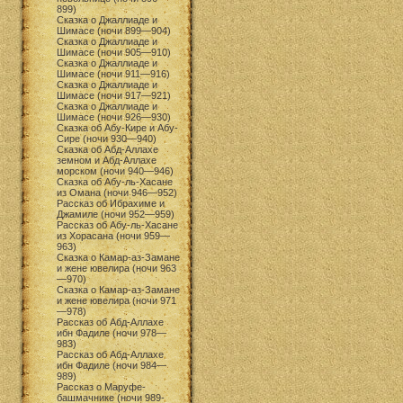
899)
Сказка о Джаллиаде и
Шимасе (ночи 899—904)
Сказка о Джаллиаде и
Шимасе (ночи 905—910)
Сказка о Джаллиаде и
Шимасе (ночи 911—916)
Сказка о Джаллиаде и
Шимасе (ночи 917—921)
Сказка о Джаллиаде и
Шимасе (ночи 926—930)
Сказка об Абу-Кире и Абу-
Сире (ночи 930—940)
Сказка об Абд-Аллахе
земном и Абд-Аллахе
морском (ночи 940—946)
Сказка об Абу-ль-Хасане
из Омана (ночи 946—952)
Рассказ об Ибрахиме и
Джамиле (ночи 952—959)
Рассказ об Абу-ль-Хасане
из Хорасана (ночи 959—
963)
Сказка о Камар-аз-Замане
и жене ювелира (ночи 963
—970)
Сказка о Камар-аз-Замане
и жене ювелира (ночи 971
—978)
Рассказ об Абд-Аллахе
ибн Фадиле (ночи 978—
983)
Рассказ об Абд-Аллахе
ибн Фадиле (ночи 984—
989)
Рассказ о Маруфе-
башмачнике (ночи 989-