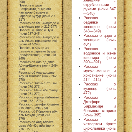
женщине с
208)
отрубленными
Повесть о царе
руками (ночи 347
Шахрамате, сыне его
Камар-аз-Замане и
—348)
царевне Будур (ночи 209-
Рассказ о
217)
бедняке и
Рассказ об аль-Амджаде и
женщине (ночи
аль-Асаде (ночи 217-247)
Повесть о Ниме и Нум
348—349)
(ночи 237-246)
Рассказ о царе и
Рассказ об аль-Амджаде и
женщине (ночь
аль-Асаде (продолжение)
404)
(ночи 247-248)
Повесть о Камар-аз-
Рассказ о
Замане и царевне Будур
водоносе и жене
(продолжение) (ночи 248-
ювелира (ночи
249)
390—391)
Рассказ об Ала-ад-дине
Абу-ш-Шамате (ночи 249-
Рассказ о
260)
мусульманине и
Рассказ об Ала-ад-дине
христианке (ночи
Абу-ш-Шамате (ночи 262-
412—414)
270)
Рассказ о Хатиме-ат-Таи
Рассказ о
(ночи 270-271)
кузнеце (ночь
Рассказ о Мане ибн Заида
472)
(ночи 271-272)
Рассказ о
Рассказ о городе Лабтайте
(ночи 272—273)
Джафаре
Рассказ о халифе Хишаме
Бармакиде и
и юноше (ночь 273)
больном старике
Рассказ об Ибрахиме ибн
(ночь 395)
аль-Махди (ночи 273—
276)
Рассказ о
Рассказ об Абд-Аллахе
четвертом брате
сыде Абу-Килябы (ночи
цирюльника (ночь
276—279)