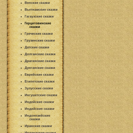
Вепские сказки
Вьетнамские сказки
Гагаузские сказки
Герцеговинские
сказки
Греческие сказки
Грузинские сказки
Датские сказки
Долганские сказки
Драгинские сказки
Дунганские сказки
Еврейские сказки
Египетские сказки
Зулусские сказки
Ингушетские сказки
Индейские сказки
Индийские сказки
Индонезийские
сказки
Иранские сказки
Ирландские сказки