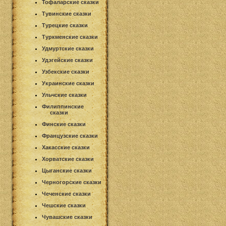
Тофаларские сказки
Тувинские сказки
Турецкие сказки
Туркменские сказки
Удмуртские сказки
Удэгейские сказки
Узбекские сказки
Украинские сказки
Ульчские сказки
Филиппинские
сказки
Финские сказки
Французские сказки
Хакасские сказки
Хорватские сказки
Цыганские сказки
Черногорские сказки
Чеченские сказки
Чешские сказки
Чувашские сказки