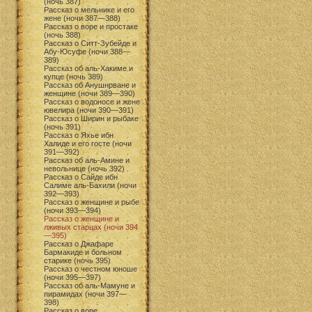
(ночь 387)
Рассказ о мельнике и его
жене (ночи 387—388)
Рассказ о воре и простаке
(ночь 388)
Рассказ о Ситт-Зубейде и
Абу-Юсуфе (ночи 388—
389)
Рассказ об аль-Хакиме и
купце (ночь 389)
Рассказ об Анушнрване и
женщине (ночи 389—390)
Рассказ о водоносе и жене
ювелира (ночи 390—391)
Рассказ о Ширин и рыбаке
(ночь 391)
Рассказ о Яхье ибн
Халиде и его госте (ночи
391—392)
Рассказ об аль-Амине и
невольнице (ночь 392)
Рассказ о Сайде ибн
Салиме аль-Бахили (ночи
392—393)
Рассказ о женщине и рыбе
(ночи 393—394)
Рассказ о женщине и
лживых старцах (ночи 394
—395)
Рассказ о Джафаре
Бармакиде и больном
старике (ночь 395)
Рассказ о честном юноше
(ночи 395—397)
Рассказ об аль-Мамуне и
пирамидах (ночи 397—
398)
Рассказ о воре,