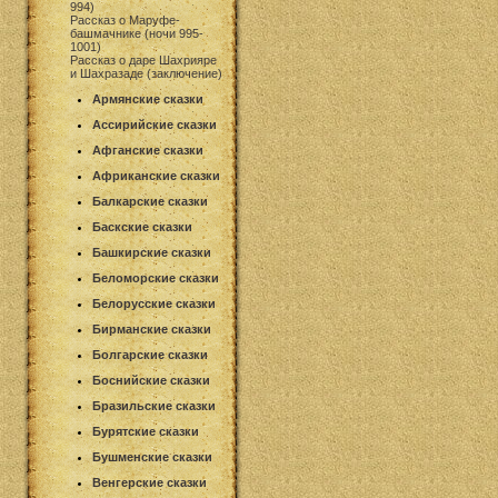
994)
Рассказ о Маруфе-
башмачнике (ночи 995-
1001)
Рассказ о даре Шахрияре
и Шахразаде (заключение)
Армянские сказки
Ассирийские сказки
Афганские сказки
Африканские сказки
Балкарские сказки
Баскские сказки
Башкирские сказки
Беломорские сказки
Белорусские сказки
Бирманские сказки
Болгарские сказки
Боснийские сказки
Бразильские сказки
Бурятские сказки
Бушменские сказки
Венгерские сказки