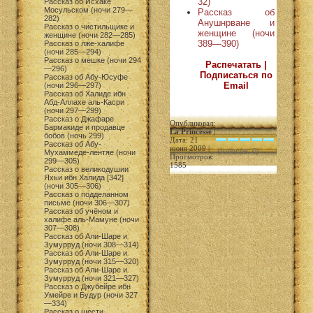
32)
Рассказ об Исхаке
Мосульском (ночи 279—
Рассказ об
282)
Анушнрване и
Рассказ о чистильщике и
женщине (ночи
женщине (ночи 282—285)
389—390)
Рассказ о лже-халифе
(ночи 285—294)
Рассказ о мешке (ночи 294
Распечатать |
—296)
Подписаться по
Рассказ об Абу-Юсуфе
Email
(ночи 296—297)
Рассказ об Халиде ибн
Абд-Аллахе аль-Касри
(ночи 297—299)
Рассказ о Джафаре
Опубликовал:
Бармакиде и продавце
La Princesse
|
бобов (ночь 299)
Дата: 21
Рассказ об Абу-
июня 2009 |
(голосов: 0)
Мухаммеде-лентяе (ночи
Просмотров:
299—305)
1585
Рассказ о великодушии
Яхьи ибн Халида [342]
(ночи 305—306)
Рассказ о подделанном
письме (ночи 306—307)
Рассказ об учёном и
халифе аль-Мамуне (ночи
307—308)
Рассказ об Али-Шаре и
Зумурруд (ночи 308—314)
Рассказ об Али-Шаре и
Зумурруд (ночи 315—320)
Рассказ об Али-Шаре и
Зумурруд (ночи 321—327)
Рассказ о Джубейре ибн
Умейре и Будур (ночи 327
—334)
Рассказ о шести