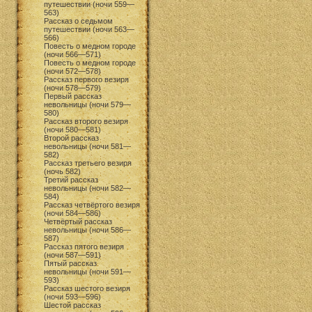
путешествии (ночи 559—
563)
Рассказ о седьмом
путешествии (ночи 563—
566)
Повесть о медном городе
(ночи 566—571)
Повесть о медном городе
(ночи 572—578)
Рассказ первого везиря
(ночи 578—579)
Первый рассказ
невольницы (ночи 579—
580)
Рассказ второго везиря
(ночи 580—581)
Второй рассказ
невольницы (ночи 581—
582)
Рассказ третьего везиря
(ночь 582)
Третий рассказ
невольницы (ночи 582—
584)
Рассказ четвёртого везиря
(ночи 584—586)
Четвёртый рассказ
невольницы (ночи 586—
587)
Рассказ пятого везиря
(ночи 587—591)
Пятый рассказ
невольницы (ночи 591—
593)
Рассказ шестого везиря
(ночи 593—596)
Шестой рассказ