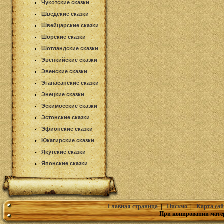
Чукотские сказки
Шведские сказки
Швейцарские сказки
Шорские сказки
Шотландские сказки
Эвенкийские сказки
Эвенские сказки
Эганасанские сказки
Энецкие сказки
Эскимосские сказки
Эстонские сказки
Эфиопские сказки
Юкагирские сказки
Якутские сказки
Японские сказки
Главная страница
|
Письмо
|
Карта сай
При копировании мате