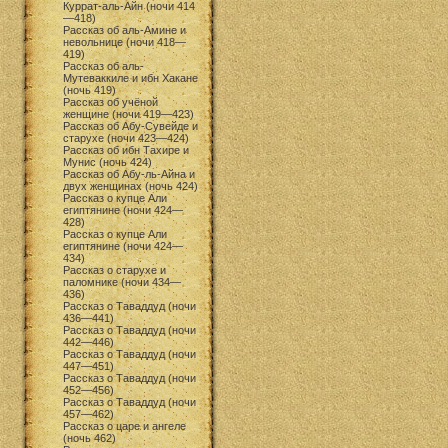
Куррат-аль-Айн (ночи 414
—418)
Рассказ об аль-Амине и
невольнице (ночи 418—
419)
Рассказ об аль-
Мутеваккиле и ибн Хакане
(ночь 419)
Рассказ об учёной
женщине (ночи 419—423)
Рассказ об Абу-Сувейде и
старухе (ночи 423—424)
Рассказ об ибн Тахире и
Мунис (ночь 424)
Рассказ об Абу-ль-Айна и
двух женщинах (ночь 424)
Рассказ о купце Али
египтянине (ночи 424—
428)
Рассказ о купце Али
египтянине (ночи 424—
434)
Рассказ о старухе и
паломнике (ночи 434—
436)
Рассказ о Таваддуд (ночи
436—441)
Рассказ о Таваддуд (ночи
442—446)
Рассказ о Таваддуд (ночи
447—451)
Рассказ о Таваддуд (ночи
452—456)
Рассказ о Таваддуд (ночи
457—462)
Рассказ о царе и ангеле
(ночь 462)