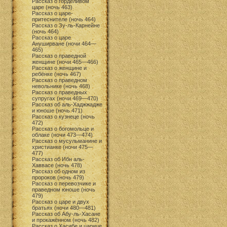
Рассказ о горделивом
царе (ночь 463)
Рассказ о царе-
притеснителе (ночь 464)
Рассказ о Зу-ль-Карнейне
(ночь 464)
Рассказ о царе
Ануширване (ночи 464—
465)
Рассказ о праведной
женщине (ночи 465—466)
Рассказ о женщине и
ребёнке (ночь 467)
Рассказ о праведном
невольнике (ночь 468)
Рассказ о праведных
супругах (ночи 469—470)
Рассказ об аль-Хаджжадже
и юноше (ночь 471)
Рассказ о кузнеце (ночь
472)
Рассказ о богомольце и
облаке (ночи 473—474)
Рассказ о мусульманине и
христианке (ночи 475—
477)
Рассказ об Ибн аль-
Хаввасе (ночь 478)
Рассказ об одном из
пророков (ночь 479)
Рассказ о перевозчике и
праведном юноше (ночь
479)
Рассказ о царе и двух
братьях (ночи 480—481)
Рассказ об Абу-ль-Хасане
и прокажённом (ночь 482)
Рассказ о Хасибе и царице