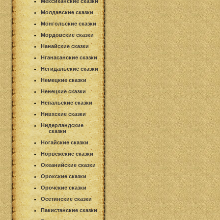
Мексиканские сказки
Молдавские сказки
Монгольские сказки
Мордовские сказки
Нанайские сказки
Нганасанские сказки
Негидальские сказки
Немецкие сказки
Ненецкие сказки
Непальские сказки
Нивхские сказки
Нидерландские
сказки
Ногайские сказки
Норвежские сказки
Океанийские сказки
Орокские сказки
Орочские сказки
Осетинские сказки
Пакистанские сказки