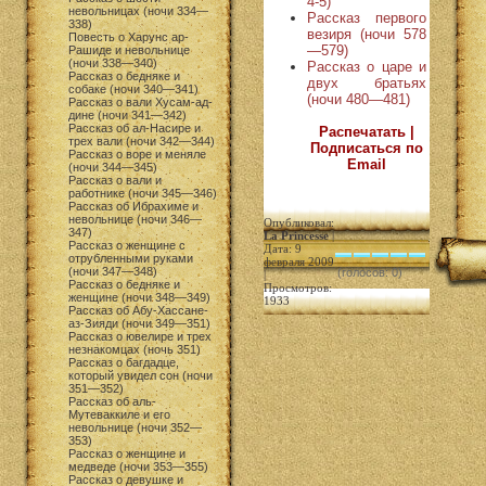
4-5)
невольницах (ночи 334—
Рассказ первого
338)
везиря (ночи 578
Повесть о Харунс ар-
—579)
Рашиде и невольнице
(ночи 338—340)
Рассказ о царе и
Рассказ о бедняке и
двух братьях
собаке (ночи 340—341)
(ночи 480—481)
Рассказ о вали Хусам-ад-
дине (ночи 341—342)
Рассказ об ал-Насире и
Распечатать |
трех вали (ночи 342—344)
Подписаться по
Рассказ о воре и меняле
Email
(ночи 344—345)
Рассказ о вали и
работнике (ночи 345—346)
Рассказ об Ибрахиме и
невольнице (ночи 346—
Опубликовал:
347)
La Princesse
|
Рассказ о женщине с
Дата: 9
отрубленными руками
февраля 2009
(ночи 347—348)
(голосов: 0)
|
Рассказ о бедняке и
Просмотров:
женщине (ночи 348—349)
1933
Рассказ об Абу-Хассане-
аз-Зияди (ночи 349—351)
Рассказ о ювелире и трех
незнакомцах (ночь 351)
Рассказ о багдадце,
который увидел сон (ночи
351—352)
Рассказ об аль-
Мутеваккиле и его
невольнице (ночи 352—
353)
Рассказ о женщине и
медведе (ночи 353—355)
Рассказ о девушке и