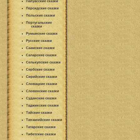
Папуасские сказки
Персидские сказки
Польские сказки
Португальские
сказки
Румынские сказки
Русские сказки
Саамские сказки
Саларские сказки
Селькупские сказки
Сербские сказки
Сирийские сказки
Словацкие сказки
Словенские сказки
Суданские сказки
Таджикские сказки
Тайские сказки
Танзанийские сказки
Татарские сказки
Тибетские сказки