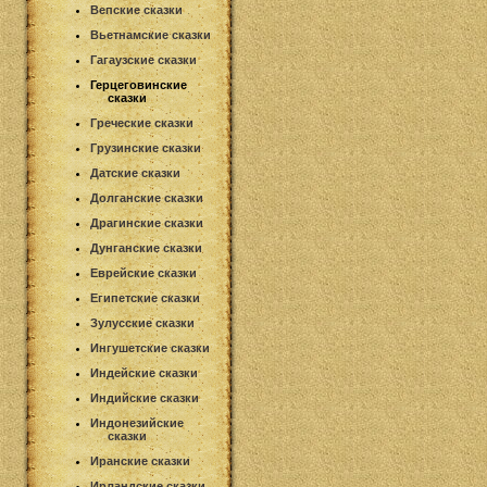
Вепские сказки
Вьетнамские сказки
Гагаузские сказки
Герцеговинские
сказки
Греческие сказки
Грузинские сказки
Датские сказки
Долганские сказки
Драгинские сказки
Дунганские сказки
Еврейские сказки
Египетские сказки
Зулусские сказки
Ингушетские сказки
Индейские сказки
Индийские сказки
Индонезийские
сказки
Иранские сказки
Ирландские сказки