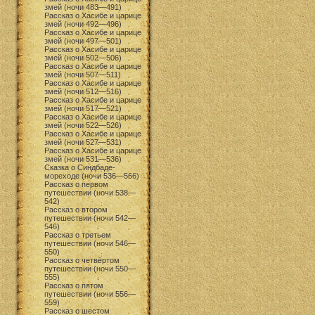
змей (ночи 483—491)
Рассказ о Хасибе и царице
змей (ночи 492—496)
Рассказ о Хасибе и царице
змей (ночи 497—501)
Рассказ о Хасибе и царице
змей (ночи 502—506)
Рассказ о Хасибе и царице
змей (ночи 507—511)
Рассказ о Хасибе и царице
змей (ночи 512—516)
Рассказ о Хасибе и царице
змей (ночи 517—521)
Рассказ о Хасибе и царице
змей (ночи 522—526)
Рассказ о Хасибе и царице
змей (ночи 527—531)
Рассказ о Хасибе и царице
змей (ночи 531—536)
Сказка о Синдбаде-
мореходе (ночи 536—566)
Рассказ о первом
путешествии (ночи 538—
542)
Рассказ о втором
путешествии (ночи 542—
546)
Рассказ о третьем
путешествии (ночи 546—
550)
Рассказ о четвёртом
путешествии (ночи 550—
555)
Рассказ о пятом
путешествии (ночи 556—
559)
Рассказ о шестом