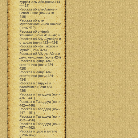
Куррат-аль-Айн (ночи 414
—418)
Рассказ об аль-Амине и
невольнице (ночи 418—
419)
Рассказ об аль-
Мутеваккиле и ибн Хакане
(ночь 419)
Рассказ об учёной
женщине (ночи 419—423)
Рассказ об Абу-Сувейде и
старухе (ночи 423—424)
Рассказ об ибн Тахире и
Мунис (ночь 424)
Рассказ об Абу-ль-Айна и
двух женщинах (ночь 424)
Рассказ о купце Али
египтянине (ночи 424—
428)
Рассказ о купце Али
египтянине (ночи 424—
434)
Рассказ о старухе и
паломнике (ночи 434—
436)
Рассказ о Таваддуд (ночи
436—441)
Рассказ о Таваддуд (ночи
442—446)
Рассказ о Таваддуд (ночи
447—451)
Рассказ о Таваддуд (ночи
452—456)
Рассказ о Таваддуд (ночи
457—462)
Рассказ о царе и ангеле
(ночь 462)