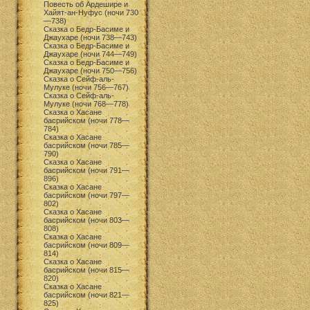
Повесть об Ардешире и
Хайят-ан-Нуфус (ночи 730
—738)
Сказка о Бедр-Басиме и
Джаухаре (ночи 738—743)
Сказка о Бедр-Басиме и
Джаухаре (ночи 744—749)
Сказка о Бедр-Басиме и
Джаухаре (ночи 750—756)
Сказка о Сейф-аль-
Мулуке (ночи 756—767)
Сказка о Сейф-аль-
Мулуке (ночи 768—778)
Сказка о Хасане
басрийском (ночи 778—
784)
Сказка о Хасане
басрийском (ночи 785—
790)
Сказка о Хасане
басрийском (ночи 791—
896)
Сказка о Хасане
басрийском (ночи 797—
802)
Сказка о Хасане
басрийском (ночи 803—
808)
Сказка о Хасане
басрийском (ночи 809—
814)
Сказка о Хасане
басрийском (ночи 815—
820)
Сказка о Хасане
басрийском (ночи 821—
825)