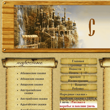
Главная
страница
|
Новости
|
Поиск
|
О
Абазинские сказки
проекте
|
Абхазские сказки
Иллюстрации
|
Вашему
Аварские сказки
Ребенку
Австралийские
сказки
Народные сказки
»
Арабские сказки
»
1000 и
Австрийские сказки
1 ночь
:
Рассказ о
Адыгейские сказки
воробье и павлине (ночь
152)