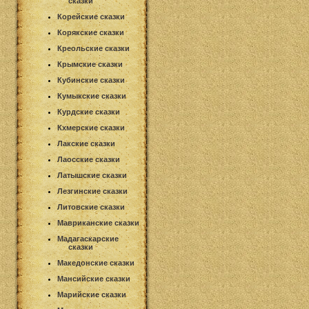
сказки
Корейские сказки
Корякские сказки
Креольские сказки
Крымские сказки
Кубинские сказки
Кумыкские сказки
Курдские сказки
Кхмерские сказки
Лакские сказки
Лаосские сказки
Латышские сказки
Лезгинские сказки
Литовские сказки
Мавриканские сказки
Мадагаскарские
сказки
Македонские сказки
Мансийские сказки
Марийские сказки