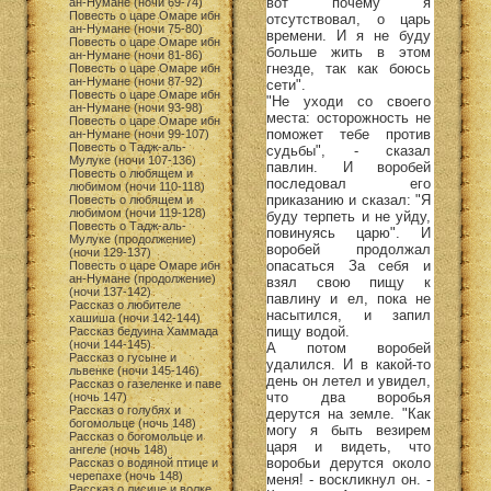
вот почему я
ан-Нумане (ночи 69-74)
Повесть о царе Омаре ибн
отсутствовал, о царь
ан-Нумане (ночи 75-80)
времени. И я не буду
Повесть о царе Омаре ибн
больше жить в этом
ан-Нумане (ночи 81-86)
гнезде, так как боюсь
Повесть о царе Омаре ибн
ан-Нумане (ночи 87-92)
сети".
Повесть о царе Омаре ибн
"Не уходи со своего
ан-Нумане (ночи 93-98)
места: осторожность не
Повесть о царе Омаре ибн
поможет тебе против
ан-Нумане (ночи 99-107)
Повесть о Тадж-аль-
судьбы", - сказал
Мулуке (ночи 107-136)
павлин. И воробей
Повесть о любящем и
последовал его
любимом (ночи 110-118)
приказанию и сказал: "Я
Повесть о любящем и
любимом (ночи 119-128)
буду терпеть и не уйду,
Повесть о Тадж-аль-
повинуясь царю". И
Мулуке (продолжение)
воробей продолжал
(ночи 129-137)
опасаться За себя и
Повесть о царе Омаре ибн
ан-Нумане (продолжение)
взял свою пищу к
(ночи 137-142)
павлину и ел, пока не
Рассказ о любителе
насытился, и запил
хашиша (ночи 142-144)
пищу водой.
Рассказ бедуина Хаммада
(ночи 144-145)
А потом воробей
Рассказ о гусыне и
удалился. И в какой-то
львенке (ночи 145-146)
день он летел и увидел,
Рассказ о газеленке и паве
что два воробья
(ночь 147)
Рассказ о голубях и
дерутся на земле. "Как
богомольце (ночь 148)
могу я быть везирем
Рассказ о богомольце и
царя и видеть, что
ангеле (ночь 148)
воробьи дерутся около
Рассказ о водяной птице и
черепахе (ночь 148)
меня! - воскликнул он. -
Рассказ о лисице и волке