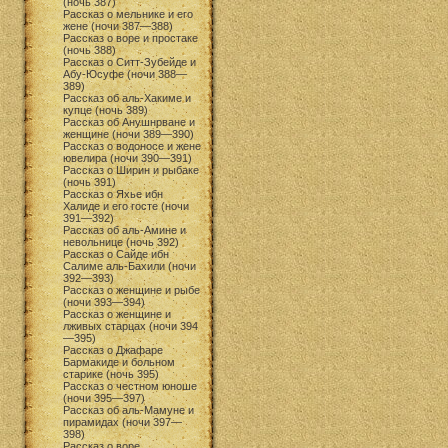
(ночь 387)
Рассказ о мельнике и его
жене (ночи 387—388)
Рассказ о воре и простаке
(ночь 388)
Рассказ о Ситт-Зубейде и
Абу-Юсуфе (ночи 388—
389)
Рассказ об аль-Хакиме и
купце (ночь 389)
Рассказ об Анушнрване и
женщине (ночи 389—390)
Рассказ о водоносе и жене
ювелира (ночи 390—391)
Рассказ о Ширин и рыбаке
(ночь 391)
Рассказ о Яхье ибн
Халиде и его госте (ночи
391—392)
Рассказ об аль-Амине и
невольнице (ночь 392)
Рассказ о Сайде ибн
Салиме аль-Бахили (ночи
392—393)
Рассказ о женщине и рыбе
(ночи 393—394)
Рассказ о женщине и
лживых старцах (ночи 394
—395)
Рассказ о Джафаре
Бармакиде и больном
старике (ночь 395)
Рассказ о честном юноше
(ночи 395—397)
Рассказ об аль-Мамуне и
пирамидах (ночи 397—
398)
Рассказ о воре,