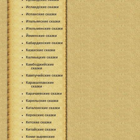
Исландские сказки
Испанские сказки
Итальянские сказки
Ительменские сказки
Йеменские сказки
Кабардинские сказки
Казахские сказки
Калмыцкие сказки
Камбоджийские
сказки
Кампучийские сказки
Каракалпакские
сказки
Карачаевские сказки
Карельские сказки
Каталонские сказки
Керекские сказки
Кетские сказки
Китайские сказки
Коми-зырянские