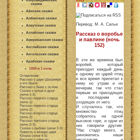
Азербайджанские
сказки
Айнские сказки
Албанские сказки
Перевод: М. А. Салье
Алеутские сказки
Алтайские сказки
Рассказ о воробье
и павлине (ночь
Американские сказки
152)
Английские сказки
Ангольские сказки
В эти же времена был
Арабские сказки
воробей, который
1000 и 1 ночь
приходил каждый день
к одному из царей птиц
Оглавление
и все время прилетал к
Рассказ о царе Шахрияре
нему но утрам и но
и его брате
Рассказ о быке с ослом
вечерам, так что стал
Сказка о купце и духе
первым из приходящих
(ночи 1-2)
и последним из
Рассказ первого старца
уходящих от него.
(ночь 1)
Рассказ первого старца
И случалось так, что
(ночь 2)
множество птиц
Рассказ второго старца
собралось на одной
(ночь 2)
высокое горе, и одни из
Рассказ третьего старца
(ночь 2-3)
них говорили другим:
Сказка о рыбаке (ночи 3-9)
"Нас стадо много, и
Повесть о везире царя
умножились наши
Юнана (ночи 4-5)
несогласия, и
Рассказ о царе ас-