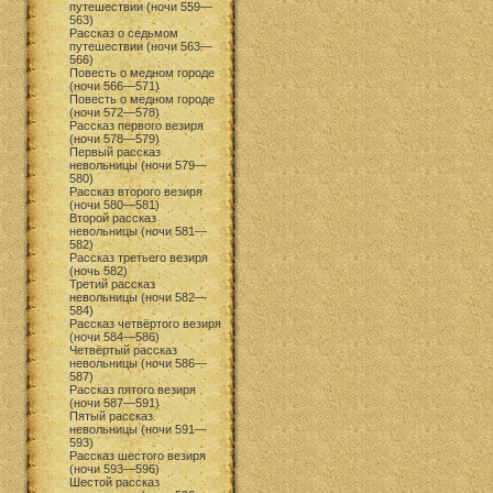
путешествии (ночи 559—
563)
Рассказ о седьмом
путешествии (ночи 563—
566)
Повесть о медном городе
(ночи 566—571)
Повесть о медном городе
(ночи 572—578)
Рассказ первого везиря
(ночи 578—579)
Первый рассказ
невольницы (ночи 579—
580)
Рассказ второго везиря
(ночи 580—581)
Второй рассказ
невольницы (ночи 581—
582)
Рассказ третьего везиря
(ночь 582)
Третий рассказ
невольницы (ночи 582—
584)
Рассказ четвёртого везиря
(ночи 584—586)
Четвёртый рассказ
невольницы (ночи 586—
587)
Рассказ пятого везиря
(ночи 587—591)
Пятый рассказ
невольницы (ночи 591—
593)
Рассказ шестого везиря
(ночи 593—596)
Шестой рассказ