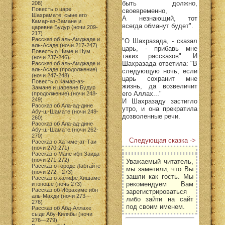
быть должно,
208)
Повесть о царе
своевременно,
Шахрамате, сыне его
А незнающий, тот
Камар-аз-Замане и
всегда обманут будет".
царевне Будур (ночи 209-
217)
Рассказ об аль-Амджаде и
"О Шахразада, - сказал
аль-Асаде (ночи 217-247)
царь, - прибавь мне
Повесть о Ниме и Нум
таких рассказов". И
(ночи 237-246)
Шахразада ответила: "В
Рассказ об аль-Амджаде и
аль-Асаде (продолжение)
следующую ночь, если
(ночи 247-248)
царь сохранит мне
Повесть о Камар-аз-
жизнь, да возвеличит
Замане и царевне Будур
его Аллах..."
(продолжение) (ночи 248-
249)
И Шахразаду застигло
Рассказ об Ала-ад-дине
утро, и она прекратила
Абу-ш-Шамате (ночи 249-
дозволенные речи.
260)
Рассказ об Ала-ад-дине
Абу-ш-Шамате (ночи 262-
270)
Следующая сказка ->
Рассказ о Хатиме-ат-Таи
(ночи 270-271)
Рассказ о Мане ибн Заида
(ночи 271-272)
Уважаемый читатель,
Рассказ о городе Лабтайте
мы заметили, что Вы
(ночи 272—273)
зашли как гость. Мы
Рассказ о халифе Хишаме
рекомендуем Вам
и юноше (ночь 273)
Рассказ об Ибрахиме ибн
зарегистрироваться
аль-Махди (ночи 273—
либо зайти на сайт
276)
под своим именем.
Рассказ об Абд-Аллахе
сыде Абу-Килябы (ночи
276—279)