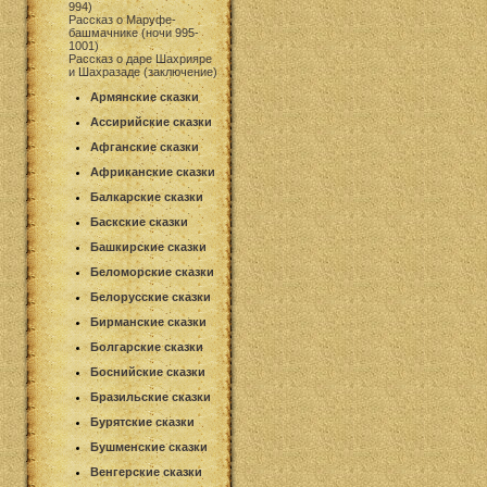
994)
Рассказ о Маруфе-
башмачнике (ночи 995-
1001)
Рассказ о даре Шахрияре
и Шахразаде (заключение)
Армянские сказки
Ассирийские сказки
Афганские сказки
Африканские сказки
Балкарские сказки
Баскские сказки
Башкирские сказки
Беломорские сказки
Белорусские сказки
Бирманские сказки
Болгарские сказки
Боснийские сказки
Бразильские сказки
Бурятские сказки
Бушменские сказки
Венгерские сказки