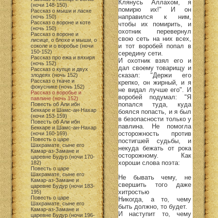
Клянусь Аллахом, я
(ночи 148-150)
помирю их!" И он
Рассказ о мыши и ласке
направился к ним,
(ночь 150)
Рассказ о вороне и коте
чтобы их помирить, и
(ночь 150)
охотник перевернул
Рассказ о вороне и
свою сеть на них всех,
лисице, о блохе и мыши, о
и тот воробей попал в
соколе и о воробье (ночи
150-152)
середину сети.
Рассказ про ежа и вяхиря
И охотник взял его и
(ночь 152)
дал своему товарищу и
Рассказ о купце и двух
сказал: "Держи его
злодеях (ночь 152)
Рассказ о ткаче и
крепко, он жирный, и я
фокуснике (ночь 152)
не видал лучше его". И
Рассказ о воробье и
воробей подумал: "Я
павлине (ночь 152)
попался туда, куда
Повесть об Али ибн
Беккаре и Шамс-ан-Нахар
боялся попасть, и я был
(ночи 153-159)
в безопасности только у
Повесть об Али ибн
павлина. Не помогла
Беккаре и Шамс-ан-Нахар
осторожность против
(ночи 160-169)
Повесть о царе
постигшей судьбы, и
Шахрамате, сыне его
некуда бежать от рока
Камар-аз-Замане и
осторожному. Как
царевне Будур (ночи 170-
хороши слова поэта:
182)
Повесть о царе
Шахрамате, сыне его
Не бывать чему, не
Камар-аз-Замане и
свершить того даже
царевне Будур (ночи 183-
хитростью
195)
Повесть о царе
Никогда, а то, чему
Шахрамате, сыне его
быть должно, то будет.
Камар-аз-Замане и
И наступит то, чему
царевне Будур (ночи 196-