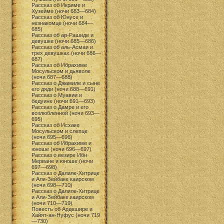
Рассказ об Икриме и
Хузейме (ночи 683—684)
Рассказ об Юнусе и
незнакомце (ночи 684—
685)
Рассказ об ар-Рашиде и
девушке (ночи 685—686)
Рассказ об аль-Асмаи и
трех девушках (ночи 686—
687)
Рассказ об Ибрахиме
Мосульском и дьяволе
(ночи 687—688)
Рассказ о Джамиле и сыне
его дяди (ночи 688—691)
Рассказ о Муавии и
бедуине (ночи 691—693)
Рассказ о Дамре и его
возлюбленной (ночи 693—
695)
Рассказ об Исхаке
Мосульском и слепце
(ночи 695—696)
Рассказ об Ибрахиме и
юноше (ночи 696—697)
Рассказ о везире Ибн
Мерване и юноше (ночи
697—698)
Рассказ о Далиле-Хитрице
и Али-Зейбаке каирском
(ночи 698—710)
Рассказ о Далиле-Хитрице
и Али-Зейбаке каирском
(ночи 710—719)
Повесть об Ардешире и
Хайят-ан-Нуфус (ночи 719
—730)