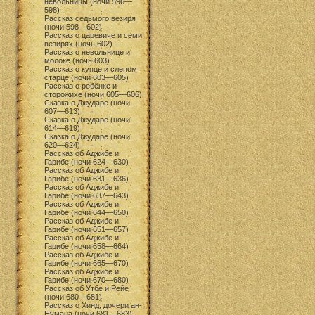
невольницы (ночи 596—
598)
Рассказ седьмого везиря
(ночи 598—602)
Рассказ о царевиче и семи
везирях (ночь 602)
Рассказ о невольнице и
молоке (ночь 603)
Рассказ о купце и слепом
старце (ночи 603—605)
Рассказ о ребёнке и
сторожихе (ночи 605—606)
Сказка о Джударе (ночи
607—613)
Сказка о Джударе (ночи
614—619)
Сказка о Джударе (ночи
620—624)
Рассказ об Аджибе и
Гарибе (ночи 624—630)
Рассказ об Аджибе и
Гарибе (ночи 631—636)
Рассказ об Аджибе и
Гарибе (ночи 637—643)
Рассказ об Аджибе и
Гарибе (ночи 644—650)
Рассказ об Аджибе и
Гарибе (ночи 651—657)
Рассказ об Аджибе и
Гарибе (ночи 658—664)
Рассказ об Аджибе и
Гарибе (ночи 665—670)
Рассказ об Аджибе и
Гарибе (ночи 670—680)
Рассказ об Утбе и Рейе
(ночи 680—681)
Рассказ о Хинд, дочери ан-
Нумана (ночи 681—683)