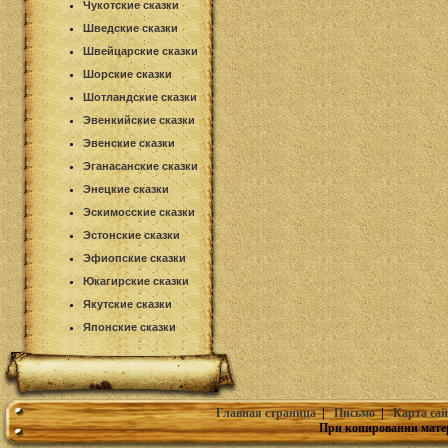
Чукотские сказки
Шведские сказки
Швейцарские сказки
Шорские сказки
Шотландские сказки
Эвенкийские сказки
Эвенские сказки
Эганасанские сказки
Энецкие сказки
Эскимосские сказки
Эстонские сказки
Эфиопские сказки
Юкагирские сказки
Якутские сказки
Японские сказки
Главная страница
|
Письмо
|
Карта сай
При копировании мате