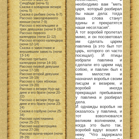
Синдбаде (ночь 5)
необходимо вам "меть
Сказка о коварном везире
царя, который разбирал
(ночь 5)
бы наши дела: тогда
Сказка о рыбаке (ночь 6-7)
ваша слова станут
Рассказ заколдованного
юноши (ночи 7-9)
едины и прекратятся
Рассказ о носильщике и
наши несогласия".
трех девушках (ночи 9-19)
А тот воробей пролетал
Рассказ первого
мимо, и он посоветовал
календера (ночи 11-12)
Рассказ второго календера
им сделать царем
(ночи 12-14)
павлина (а это был тот
Сказка о завистнике и
царь, которого оп часто
внушившем зависть (ночи
посещал). И птицы
13-14)
Рассказ третьего
избрали павлина и
календера (ночи 14-16)
сделали его царем над
Рассказ первой девушки
собою, и павлин был к
(ночи 17-18)
ним милостив и
Рассказ второй девушки
(ночи 18-19)
назначил воробья своим
Рассказ о трех яблоках
писцом и везирем, и
(ночи 19-20)
воробей иногда
Рассказ о везире Нур-ад-
прекращал пребывание
дине и его брате (ночи 20-
22)
у павлина и разбирал
Рассказ о везире Нур-ад-
дела.
дине и его брате (ночи 23-
И однажды воробья не
24)
оказалось у павлина, и
Сказка о горбуне (ночи 25-
34)
тот взволновался
Рассказ христианина
великим волнением, и
(ночи 25-27)
когда это было так,
Рассказ надсмотрщика
воробей вдруг вошел к
(ночи 27-28)
Рассказ врача-еврея (ночи
нему. "Что задержало
28-29)