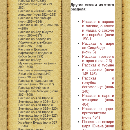
Рассказ об Исхаке
Мосульском (ночи 279—
Другие сказки из этого
282)
раздела:
Рассказ о чистильщике и
женщине (ночи 282—285)
Рассказ о лже-халифе
Рассказ о вороне
(ночи 285—294)
Рассказ о мешке (ночи 294
и лисице, о блохе
—296)
и мыши, о соколе
Рассказ об Абу-Юсуфе
и о воробье (ночи
(ночи 296—297)
150-1 ...
Рассказ об Халиде ибн
Абд-Аллахе аль-Касри
Рассказ о царе
(ночи 297—299)
ас-Синдбаде
Рассказ о Джафаре
(ночь 5)
Бармакиде и продавце
Рассказ третьего
бобов (ночь 299)
Рассказ об Абу-
старца (ночь 2-3)
Мухаммеде-лентяе (ночи
Рассказ о гусыне
299—305)
и львенке (ночи
Рассказ о великодушии
145-146)
Яхьи ибн Халида [342]
(ночи 305—306)
Рассказ о
Рассказ о подделанном
голубях и
письме (ночи 306—307)
богомольце (ночь
Рассказ об учёном и
148)
халифе аль-Мамуне (ночи
307—308)
Рассказ о царе и
Рассказ об Али-Шаре и
женщине (ночь
Зумурруд (ночи 308—314)
404)
Рассказ об Али-Шаре и
Рассказ о царе-
Зумурруд (ночи 315—320)
Рассказ об Али-Шаре и
притеснителе
Зумурруд (ночи 321—327)
(ночь 464)
Рассказ о Джубейре ибн
Повесть о везире
Умейре и Будур (ночи 327
царя Юнана (ночи
—334)
Рассказ о шести