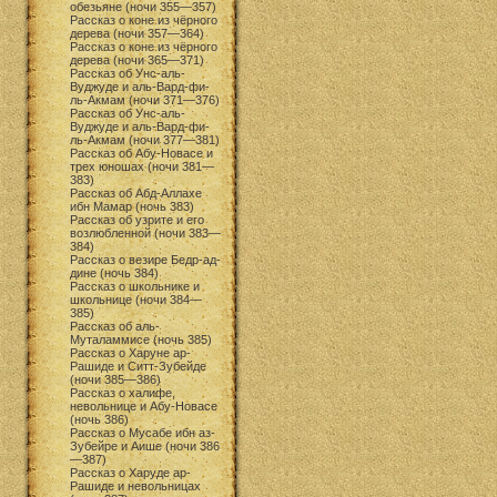
обезьяне (ночи 355—357)
Рассказ о коне из чёрного
дерева (ночи 357—364)
Рассказ о коне из чёрного
дерева (ночи 365—371)
Рассказ об Унс-аль-
Вуджуде и аль-Вард-фи-
ль-Акмам (ночи 371—376)
Рассказ об Унс-аль-
Вуджуде и аль-Вард-фи-
ль-Акмам (ночи 377—381)
Рассказ об Абу-Новасе и
трех юношах (ночи 381—
383)
Рассказ об Абд-Аллахе
ибн Мамар (ночь 383)
Рассказ об узрите и его
возлюбленной (ночи 383—
384)
Рассказ о везире Бедр-ад-
дине (ночь 384)
Рассказ о школьнике и
школьнице (ночи 384—
385)
Рассказ об аль-
Муталаммисе (ночь 385)
Рассказ о Харуне ар-
Рашиде и Ситт-Зубейде
(ночи 385—386)
Рассказ о халифе,
невольнице и Абу-Новасе
(ночь 386)
Рассказ о Мусабе ибн аз-
Зубейре и Аише (ночи 386
—387)
Рассказ о Харуде ар-
Рашиде и невольницах