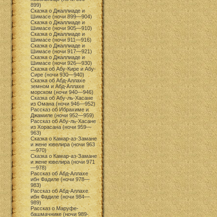
899)
Сказка о Джаллиаде и
Шимасе (ночи 899—904)
Сказка о Джаллиаде и
Шимасе (ночи 905—910)
Сказка о Джаллиаде и
Шимасе (ночи 911—916)
Сказка о Джаллиаде и
Шимасе (ночи 917—921)
Сказка о Джаллиаде и
Шимасе (ночи 926—930)
Сказка об Абу-Кире и Абу-
Сире (ночи 930—940)
Сказка об Абд-Аллахе
земном и Абд-Аллахе
морском (ночи 940—946)
Сказка об Абу-ль-Хасане
из Омана (ночи 946—952)
Рассказ об Ибрахиме и
Джамиле (ночи 952—959)
Рассказ об Абу-ль-Хасане
из Хорасана (ночи 959—
963)
Сказка о Камар-аз-Замане
и жене ювелира (ночи 963
—970)
Сказка о Камар-аз-Замане
и жене ювелира (ночи 971
—978)
Рассказ об Абд-Аллахе
ибн Фадиле (ночи 978—
983)
Рассказ об Абд-Аллахе
ибн Фадиле (ночи 984—
989)
Рассказ о Маруфе-
башмачнике (ночи 989-