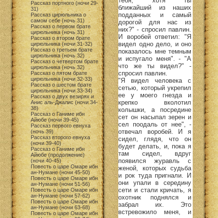
тебя, хотя ты
Рассказ портного (ночи 29-
ближайший из наших
31)
подданных и самый
Рассказ цирюльника о
самом себе (ночь 31)
дорогой для нас из
Рассказ о первом брате
них?" - спросил павлин.
цирюльника (ночь 31)
И воробей ответил: "Я
Рассказ о втором брате
видел одно дело, и оно
цирюльника (ночи 31-32)
Рассказ о третьем брате
показалось мне темным
цирюльника (ночь 32)
и испугало меня". - "А
Рассказ о четвертом брате
что же ты видел?" -
цирюльника (ночь 32)
спросил павлин.
Рассказ о пятом брате
цирюльника (ночи 32-33)
"Я видел человека с
Рассказ о шестом брате
сетью, который укрепил
цирюльника (ночи 33-34)
ее у моего гнезда и
Рассказ о двух везирях и
крепко вколотил
Анис аль-Джалис (ночи 34-
38)
колышки, а посредине
Рассказ о Ганиме ибн
сет он насыпал зерен и
Айюбе (ночи 39-45)
сел поодаль от нее", -
Рассказ первого евнуха
отвечал воробей. И я
(ночь 39)
Рассказ второго евнуха
сидел, глядя, что он
(ночи 39-40)
будет делать, и, пока я
Рассказ о Ганиме ибн
там сидел, вдруг
Айюбе (продолжение)
появился журавль с
(ночи 40-45)
Повесть о царе Омаре ибн
женой, которых судьба
ан-Нумане (ночи 45-50)
и рок туда пригнали. И
Повесть о царе Омаре ибн
они упали в середину
ан-Нумане (ночи 51-56)
сети и стали кричать, я
Повесть о царе Омаре ибн
ан-Нумане (ночи 57-62)
охотник поднялся и
Повесть о царе Омаре ибн
забрал их. Это
ан-Нумане (ночи 63-68)
встревожило меня, и
Повесть о царе Омаре ибн