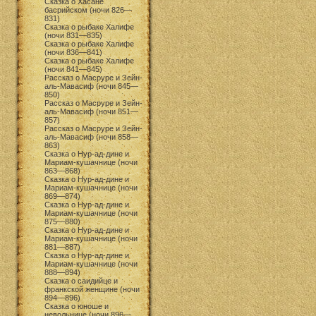
Сказка о Хасане
басрийском (ночи 826—
831)
Сказка о рыбаке Халифе
(ночи 831—835)
Сказка о рыбаке Халифе
(ночи 836—841)
Сказка о рыбаке Халифе
(ночи 841—845)
Рассказ о Масруре и Зейн-
аль-Мавасиф (ночи 845—
850)
Рассказ о Масруре и Зейн-
аль-Мавасиф (ночи 851—
857)
Рассказ о Масруре и Зейн-
аль-Мавасиф (ночи 858—
863)
Сказка о Нур-ад-дине и
Мариам-кушачнице (ночи
863—868)
Сказка о Нур-ад-дине и
Мариам-кушачнице (ночи
869—874)
Сказка о Нур-ад-дине и
Мариам-кушачнице (ночи
875—880)
Сказка о Нур-ад-дине и
Мариам-кушачнице (ночи
881—887)
Сказка о Нур-ад-дине и
Мариам-кушачнице (ночи
888—894)
Сказка о саидийце и
франкской женщине (ночи
894—896)
Сказка о юноше и
невольнице (ночи 896—