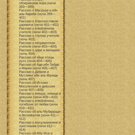
обокравшем вора (ночи
393—399)
Рассказ о Масруре и ибн
аль-Кариби (ночи 399—
401)
Рассказ о благочестивом
царевиче (ночи 401—402)
Рассказ о влюблённом
учителе (ночи 402—403)
Рассказ о глупом учителе
(ночь 403)
Рассказ о неграмотном
учителе (ночи 403—404)
Рассказ о царе и женщине
(ночь 404)
Рассказ об яйце птицы
рухх (ночи 404—405)
Рассказ об Ади ибн Зейде
и Марии (ночи 405—407)
Рассказ о Дибиле и
Муслиме ибн аль-Валиде
(ночь 407)
Рассказ об Исхаке
Мосульском и девушке
(ночи 407—409)
Рассказ о юноше, певице и
девушке (ночи 409—410)
Рассказ о влюблённых,
погибших от любви (ночи
410—411)
Рассказ об аль-Мубарраде
и бесноватом (ночи 411—
412)
Рассказ о мусульманине и
христианке (ночи 412—
414)
Рассказ об Абу-Исе и