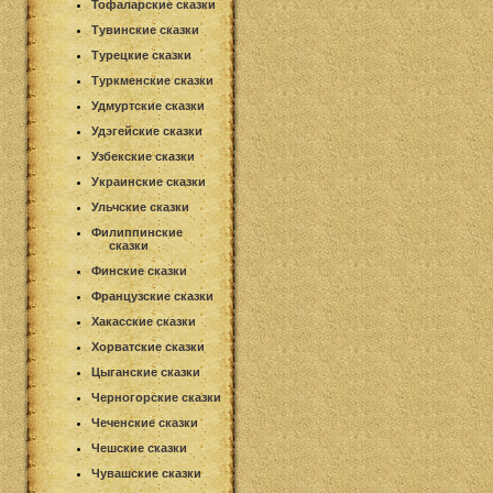
Тофаларские сказки
Тувинские сказки
Турецкие сказки
Туркменские сказки
Удмуртские сказки
Удэгейские сказки
Узбекские сказки
Украинские сказки
Ульчские сказки
Филиппинские
сказки
Финские сказки
Французские сказки
Хакасские сказки
Хорватские сказки
Цыганские сказки
Черногорские сказки
Чеченские сказки
Чешские сказки
Чувашские сказки