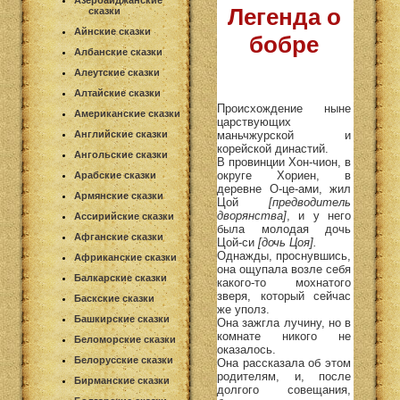
Азербайджанские
Легенда о
сказки
Айнские сказки
бобре
Албанские сказки
Алеутские сказки
Алтайские сказки
Происхождение ныне
Американские сказки
царствующих
маньчжурской и
Английские сказки
корейской династий.
Ангольские сказки
В провинции Хон-чион, в
округе Хориен, в
Арабские сказки
деревне О-це-ами, жил
Армянские сказки
Цой
[предводитель
дворянства]
, и у него
Ассирийские сказки
была молодая дочь
Афганские сказки
Цой-си
[дочь Цоя].
Однажды, проснувшись,
Африканские сказки
она ощупала возле себя
Балкарские сказки
какого-то мохнатого
зверя, который сейчас
Баскские сказки
же уполз.
Башкирские сказки
Она зажгла лучину, но в
комнате никого не
Беломорские сказки
оказалось.
Белорусские сказки
Она рассказала об этом
родителям, и, после
Бирманские сказки
долгого совещания,