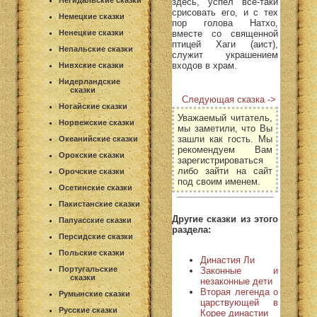
Негидальские сказки
здесь, успел все-таки
срисовать его, и с тех
Немецкие сказки
пор голова Натхо,
вместе со священной
Ненецкие сказки
птицей Хаги (аист),
Непальские сказки
служит украшением
входов в храм.
Нивхские сказки
Нидерландские
сказки
Следующая сказка ->
Ногайские сказки
Уважаемый читатель,
Норвежские сказки
мы заметили, что Вы
зашли как гость. Мы
Океанийские сказки
рекомендуем Вам
Орокские сказки
зарегистрироваться
либо зайти на сайт
Орочские сказки
под своим именем.
Осетинские сказки
Пакистанские сказки
Другие сказки из этого
Папуасские сказки
раздела:
Персидские сказки
Польские сказки
Династия Ли
Португальские
Законные и
сказки
незаконные дети
Вторая легенда о
Румынские сказки
царствующей в
Русские сказки
Корее династии