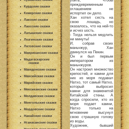
убить, чтобы
преждевременным
Курдские сказки
оглашением не
испортил он дело.
Кхмерские сказки
Хан хотел сесть на
Лакские сказки
свою лошадь, но
оказалось, что на ней-то
Лаосские сказки
и исчез uость.
Латышские сказки
- Тогда нельзя медлить
ни минуты!
Лезгинские сказки
И, собрав своих
Литовские сказки
маньчжур, Хан
двинулся на Пекин.
Мавриканские сказки
Он и был первым
Мадагаскарские
императором из
сказки
маньчжуров.
Он настроил множество
Македонские сказки
крепостей, и камни для
Мансийские сказки
них из моря подавал
Натхо, тот самый Натхо,
Марийские сказки
который выбросил
Мексиканские сказки
камни для знаменитой
Китайской стены. А
Молдавские сказки
когда спросили, кто из
Монгольские сказки
моря подает камни,
Натхо только на
Мордовские сказки
мгновение высунул
Нанайские сказки
свою страшную голову
из воды.
Нганасанские сказки
Художник, бывший