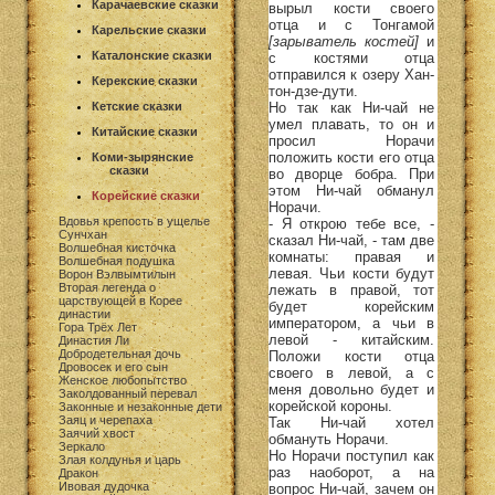
Карачаевские сказки
вырыл кости своего
отца и с Тонгамой
Карельские сказки
[зарыватель костей]
и
Каталонские сказки
с костями отца
отправился к озеру Хан-
Керекские сказки
тон-дзе-дути.
Но так как Ни-чай не
Кетские сказки
умел плавать, то он и
Китайские сказки
просил Норачи
положить кости его отца
Коми-зырянские
сказки
во дворце бобра. При
этом Ни-чай обманул
Корейские сказки
Норачи.
Вдовья крепость в ущелье
- Я открою тебе все, -
Сунчхан
сказал Ни-чай, - там две
Волшебная кисточка
комнаты: правая и
Волшебная подушка
левая. Чьи кости будут
Ворон Вэлвымтилын
Вторая легенда о
лежать в правой, тот
царствующей в Корее
будет корейским
династии
императором, а чьи в
Гора Трёх Лет
левой - китайским.
Династия Ли
Добродетельная дочь
Положи кости отца
Дровосек и его сын
своего в левой, а с
Женское любопытство
меня довольно будет и
Заколдованный перевал
корейской короны.
Законные и незаконные дети
Заяц и черепаха
Так Ни-чай хотел
Заячий хвост
обмануть Норачи.
Зеркало
Но Норачи поступил как
Злая колдунья и царь
раз наоборот, а на
Дракон
Ивовая дудочка
вопрос Ни-чай, зачем он