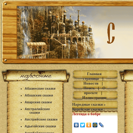
Главная
страница
|
Новости
|
Поиск
|
О
Абазинские сказки
проекте
|
Абхазские сказки
Иллюстрации
Аварские сказки
Народные сказки
»
Корейские сказки
:
Австралийские
сказки
Легенда о бобре
Австрийские сказки
Адыгейские сказки