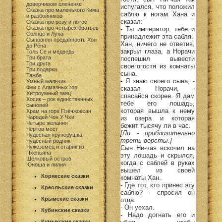
доверчивом олененке
испугался, что положил
Сказка про маленького Кима
саблю к ногам Хана и
и разбойников
сказал:
Сказка про розу и лотос
Сказка про четырёх братьев
- Ты император, тебе и
Солнце и Луна
принадлежит эта сабля.
Сыновняя преданность Хон
Хан, ничего не ответив,
до Рёна
закрыл глаза, а Норачи
Толь Се и медведь
Три брата
поспешил вывести
Три друга
своегогостя из комнаты
Три подарка
сына.
Тяжба
- Я знаю своего сына, -
Умный мальчик
Феи с Алмазных гор
сказал Норачи, -
Хитроумный заяц
спасайся скорее. Я дам
Хосик – рок единственных
тебе его лошадь,
сыновей
которая вышла к нему
Храм на горе Пэкчжоксан
Чародей Чон У Чхи
из озера и которая
Четыре желания
бежит тысячу ли в час.
Чёртов мост
[Ли - приблизительно
Чудесная крупорушка
треть версты.]
Чудесный родник
Чужеземец и старик из
Сын Ни-чая вскочил на
Пхеньяна
эту лошадь и скрылся,
Шёлковый остров
когда с саблей в руках
Юноша и лилия
вышел из своей
Корякские сказки
комнаты Хан.
- Где тот, кто принес эту
Креольские сказки
саблю? - спросил он
Крымские сказки
отца.
- Он уехал.
Кубинские сказки
- Надо догнать его и
Кумыкские сказки