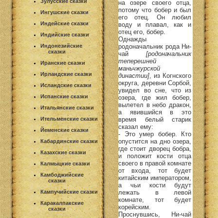
Зулусские сказки
на озере своего отца,
потому что бобер и был
Ингушские сказки
его отец. Он любил
Индейские сказки
воду и плавал, как и
отец его, бобер.
Индийские сказки
Однажды
родоначальник рода Ни-
Индонезийские
сказки
чай
[родоначальник
теперешней
Иранские сказки
маньчжурской
Ирландские сказки
династии]
, из Когнского
округа, деревни Сорбой,
Исландские сказки
увидел во сне, что из
Испанские сказки
озера, где жил бобер,
вылетел в небо дракон,
Итальянские сказки
а явившийся в это
время белый старик
Ительменские сказки
сказал ему:
Йеменские сказки
- Это умер бобер. Кто
опустится на дно озера,
Кабардинские сказки
где стоит дворец бобра,
Казахские сказки
и положит кости отца
своего в правой комнате
Калмыцкие сказки
от входа, тот будет
Камбоджийские
китайским императором,
сказки
а чьи кости будут
лежать в левой
Кампучийские сказки
комнате, тот будет
Каракалпакские
корейским.
сказки
Проснувшись, Ни-чай