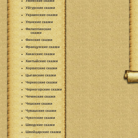
Узбекские сказки
Уйгурские сказки
Украинские сказки
Ульчские сказки
Филиппинские
сказки
Финские сказки
Французские сказки
Хакасские сказки
Хантыйские сказки
Хорватские сказки
Цыганские сказки
Черкесские сказки
Черногорские сказки
Чеченские сказки
Чешские сказки
Чувашские сказки
Чукотские сказки
Шведские сказки
Швейцарские сказки