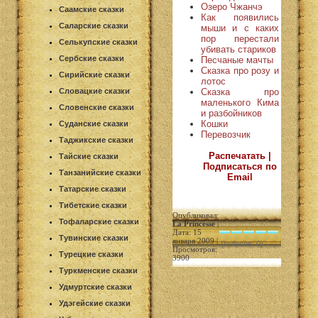
Озеро Чжанчэ
Саамские сказки
Как появились
Саларские сказки
мыши и с каких
пор перестали
Селькупские сказки
убивать стариков
Сербские сказки
Песчаные мачты
Сказка про розу и
Сирийские сказки
лотос
Сказка про
Словацкие сказки
маленького Кима
Словенские сказки
и разбойников
Кошки
Суданские сказки
Перевозчик
Таджикские сказки
Распечатать |
Тайские сказки
Подписаться по
Танзанийские сказки
Email
Татарские сказки
Тибетские сказки
Опубликовал:
Тофаларские сказки
La Princesse
|
Дата: 15
Тувинские сказки
января 2009 |
(голосов: 0)
Просмотров:
Турецкие сказки
3900
Туркменские сказки
Удмуртские сказки
Удэгейские сказки