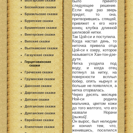
Болгарские сказки
было принято
следующее решение.
Боснийские сказки
Если еще раз зверь
придет, то она,
Бразильские сказки
притворившись спящей,
Бурятские сказки
привяжет к его ноге
конец клубка длинной
Бушменские сказки
шелковой нитки.
Венгерские сказки
Так Цой-си и поступила.
Когда настал день, то
Вепские сказки
ниточка привела отца
Вьетнамские сказки
Цой-си к озеру, которое
называется Хан-тон-дзе-
Гагаузские сказки
дути.
Герцеговинские
Нитка уходила под
сказки
воду, и когда отец
потянул за нитку, на
Греческие сказки
поверхности всплыл
Грузинские сказки
бобер, опять нырнул и
больше не появлялся, а
Даосские сказки
нитка оторвалась.
Даргинские сказки
Через десять месяцев
Ной-си родила
Датские сказки
мальчика, цветом кожи
Долганские сказки
до того желтого, что его
назвали Норачи
Дунганские сказки
[рыжий]
.
Еврейские сказки
Он вырос, был нелюдим
и кончил тем, что,
Египетские сказки
женившись, поселился