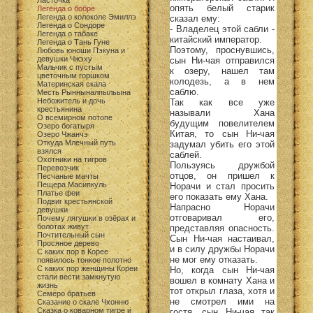
Ласточка
опять белый старик
Легенда о бобре
Легенда о колоколе Эмиллэ
сказал ему:
Легенда о Сондоре
- Владелец этой сабли -
Легенда о табаке
китайский император.
Легенда о Тань Гуне
Поэтому, проснувшись,
Любовь юноши Пэкуна и
девушки Чжэху
сын Ни-чая отправился
Мальчик с пустым
к озеру, нашел там
цветочным горшком
колодезь, а в нем
Материнская скала
саблю.
Месть Рынныналпыльына
Небожитель и дочь
Так как все уже
крестьянина
называли Хана
О всемирном потопе
будущим повелителем
Озеро богатыря
Китая, то сын Ни-чая
Озеро Чжанчэ
Откуда Млечный путь
задумал убить его этой
взялся
саблей.
Охотники на тигров
Пользуясь дружбой
Перевозчик
отцов, он пришел к
Песчаные мачты
Пещера Масипкуль
Норачи и стал просить
Платье феи
его показать ему Хана.
Подвиг крестьянской
Напрасно Норачи
девушки
отговаривал его,
Почему лягушки в озёрах и
болотах живут
представляя опасность.
Почтительный сын
Сын Ни-чая настаивал,
Просяное дерево
и в силу дружбы Норачи
С каких пор в Корее
не мог ему отказать.
появилось тонкое полотно
С каких пор женщины Кореи
Но, когда сын Ни-чая
стали вести замкнутую
вошел в комнату Хана и
жизнь
тот открыл глаза, хотя и
Семеро братьев
не смотрел ими на
Сказание о скале Чхонню
Сказка о коварном тигре и
гостя, сын Ни-чая так