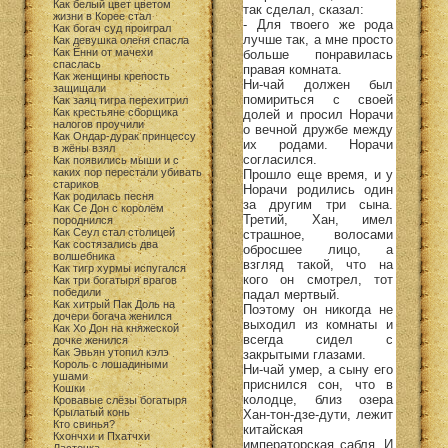
Как белый цвет цветом
так сделал, сказал:
жизни в Корее стал
- Для твоего же рода
Как богач суд проиграл
лучше так, а мне просто
Как девушка оленя спасла
Как Ённи от мачехи
больше понравилась
спаслась
правая комната.
Как женщины крепость
Ни-чай должен был
защищали
помириться с своей
Как заяц тигра перехитрил
Как крестьяне сборщика
долей и просил Норачи
налогов проучили
о вечной дружбе между
Как Ондар-дурак принцессу
их родами. Норачи
в жёны взял
согласился.
Как появились мыши и с
каких пор перестали убивать
Прошло еще время, и у
стариков
Норачи родились один
Как родилась песня
за другим три сына.
Как Се Дон с королём
Третий, Хан, имел
породнился
Как Сеул стал столицей
страшное, волосами
Как состязались два
обросшее лицо, а
волшебника
взгляд такой, что на
Как тигр хурмы испугался
кого он смотрел, тот
Как три богатыря врагов
победили
падал мертвый.
Как хитрый Пак Доль на
Поэтому он никогда не
дочери богача женился
выходил из комнаты и
Как Хо Дон на княжеской
всегда сидел с
дочке женился
Как Эвьян утопил кэлэ
закрытыми глазами.
Король с лошадиными
Ни-чай умер, а сыну его
ушами
приснился сон, что в
Кошки
колодце, близ озера
Кровавые слёзы богатыря
Крылатый конь
Хан-тон-дзе-дути, лежит
Кто свинья?
китайская
Кхончхи и Пхатчхи
императорская сабля. И