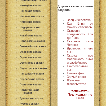
Негидальские сказки
Немецкие сказки
Другие сказки из этого
раздела:
Ненецкие сказки
Непальские сказки
Заяц и черепаха
Нивхские сказки
Как Ённи от
мачехи спаслась
Нидерландские
сказки
Сыновняя
преданность Хон
Ногайские сказки
до Рёна
Сказание о скале
Норвежские сказки
Чхонню
Океанийские сказки
Дровосек и его
сын
Орокские сказки
Сказка про
Орочские сказки
маленького Кима
и разбойников
Осетинские сказки
Почтительный
Пакистанские сказки
сын
Платье феи
Папуасские сказки
Заячий хвост
Персидские сказки
Женское
любопытство
Польские сказки
Португальские
Распечатать |
сказки
Подписаться по
Email
Румынские сказки
Русские сказки