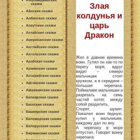
Азербайджанские
Злая
сказки
Айнские сказки
колдунья и
Албанские сказки
царь
Алеутские сказки
Дракон
Алтайские сказки
Американские сказки
Английские сказки
Ангольские сказки
Жил в давние времена
Арабские сказки
воин. Гулял он как-то по
берегу моря, вдруг
Армянские сказки
видит – семеро
мальчишек стоят
Ассирийские сказки
кружком, а в середине –
Афганские сказки
большая черепаха.
Поймалиее мальчишки и
Африканские сказки
разрезать на семь
Балкарские сказки
частей хотят, между
собой разделить.
Баскские сказки
Спорят, шумят.
Башкирские сказки
Пожалел воин бедную,
купил у мальчишек,
Беломорские сказки
каждому дал по яну.
Белорусские сказки
А черепаху в море
отпустил. Говорит воину
Бирманские сказки
черепаха: