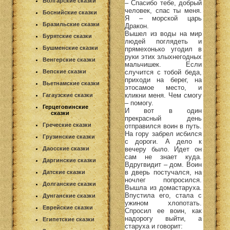
Болгарские сказки
– Спасибо тебе, добрый
человек, спас ты меня.
Боснийские сказки
Я – морской царь
Бразильские сказки
Дракон.
Вышел из воды на мир
Бурятские сказки
людей поглядеть и
Бушменские сказки
прямехонько угодил в
руки этих злыхнегодных
Венгерские сказки
мальчишек. Если
случится с тобой беда,
Вепские сказки
приходи на берег, на
Вьетнамские сказки
этосамое место, и
кликни меня. Чем смогу
Гагаузские сказки
– помогу.
Герцеговинские
И вот в один
сказки
прекрасный день
Греческие сказки
отправился воин в путь.
На гору забрел исбился
Грузинские сказки
с дороги. А дело к
вечеру было. Идет он
Даосские сказки
сам не знает куда.
Даргинские сказки
Вдругвидит – дом. Воин
в дверь постучался, на
Датские сказки
ночлег попросился.
Долганские сказки
Вышла из домастаруха.
Впустила его, стала с
Дунганские сказки
ужином хлопотать.
Еврейские сказки
Спросил ее воин, как
надорогу выйти, а
Египетские сказки
старуха и говорит: