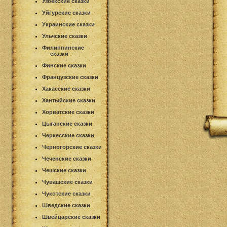
Узбекские сказки
Уйгурские сказки
Украинские сказки
Ульчские сказки
Филиппинские
сказки
Финские сказки
Французские сказки
Хакасские сказки
Хантыйские сказки
Хорватские сказки
Цыганские сказки
Черкесские сказки
Черногорские сказки
Чеченские сказки
Чешские сказки
Чувашские сказки
Чукотские сказки
Шведские сказки
Швейцарские сказки