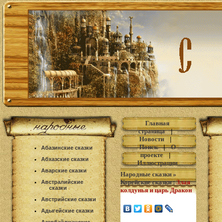
Главная
страница
|
Новости
|
Поиск
|
О
Абазинские сказки
проекте
|
Абхазские сказки
Иллюстрации
Аварские сказки
Народные сказки
»
Корейские сказки
:
Злая
Австралийские
сказки
колдунья и царь Дракон
Австрийские сказки
Адыгейские сказки