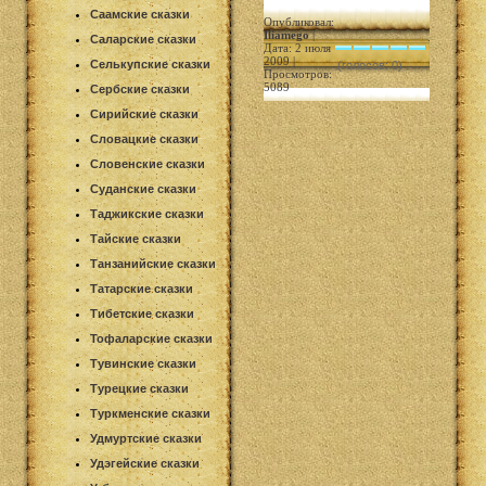
Саамские сказки
Опубликовал:
Iliamego
|
Саларские сказки
Дата: 2 июля
2009 |
Селькупские сказки
(голосов: 0)
Просмотров:
5089
Сербские сказки
Сирийские сказки
Словацкие сказки
Словенские сказки
Суданские сказки
Таджикские сказки
Тайские сказки
Танзанийские сказки
Татарские сказки
Тибетские сказки
Тофаларские сказки
Тувинские сказки
Турецкие сказки
Туркменские сказки
Удмуртские сказки
Удэгейские сказки