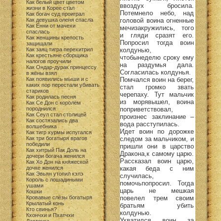
Как белый цвет цветом
ввоздух бросила.
жизни в Корее стал
Потемнело небо, над
Как богач суд проиграл
головой воина огненные
Как девушка оленя спасла
Как Ённи от мачехи
мечизакружились, того
спаслась
и гляди сразят его.
Как женщины крепость
Попросил тогда воин
защищали
колдунью,
Как заяц тигра перехитрил
Как крестьяне сборщика
чтобынеделю сроку ему
налогов проучили
на раздумья дала.
Как Ондар-дурак принцессу
Согласилась колдунья.
в жёны взял
Помчался воин на берег,
Как появились мыши и с
каких пор перестали убивать
стал громко звать
стариков
черепаху. Тут мальчик
Как родилась песня
из морявышел, воина
Как Се Дон с королём
поприветствовал,
породнился
Как Сеул стал столицей
произнес заклинание –
Как состязались два
вода расступилась.
волшебника
Идет воин по дорожке
Как тигр хурмы испугался
следом за мальчиком, и
Как три богатыря врагов
победили
пришли они в царство
Как хитрый Пак Доль на
Дракона,к самому царю.
дочери богача женился
Рассказал воин царю,
Как Хо Дон на княжеской
какая беда с ним
дочке женился
Как Эвьян утопил кэлэ
случилась,
Король с лошадиными
помочьпопросил. Тогда
ушами
царь не мешкая
Кошки
повелел трем своим
Кровавые слёзы богатыря
Крылатый конь
братьям убить
Кто свинья?
колдунью.
Кхончхи и Пхатчхи
Ухватился воин за