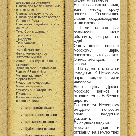
будем житьвместе.
доверчивом олененке
Не соглашается воин,
Сказка про маленького Кима
еще месяц сроку
и разбойников
просит. Согласилась
Сказка про розу и лотос
Сказка про четырёх братьев
скрепя сердцеколдунья
Солнце и Луна
и так сказала:
Сыновняя преданность Хон
– Если ты еще раз
до Рёна
вздумаешь меня
Толь Се и медведь
Три брата
обмануть, пощады не
Три друга
жди!
Три подарка
Опять пошел воин к
Тяжба
морскому царю,
Умный мальчик
Феи с Алмазных гор
рассказал, что да как.
Хитроумный заяц
Опечалилсяцарь и
Хосик – рок единственных
говорит:
сыновей
– Не одолеть мне этой
Храм на горе Пэкчжоксан
Чародей Чон У Чхи
колдуньи. К Небесному
Четыре желания
царю придется идти
Чёртов мост
напоклон.
Чудесная крупорушка
Взял царь Дракон
Чудесный родник
Чужеземец и старик из
морских воинов и
Пхеньяна
отправился в Небесное
Шёлковый остров
царство.
Юноша и лилия
Поклонился Небесному
Корякские сказки
владыке, попросил
злую колдунью
Креольские сказки
усмирить.
Крымские сказки
Выслушалвладыка
морского царя и
Кубинские сказки
отправил на землю трех
Кумыкские сказки