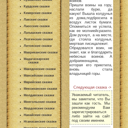
воинов.
Пришли воины на гору,
Курдские сказки
наслали бурю, да
Кхмерские сказки
какую! Вышла колдунья
из дома,подбросила в
Лакские сказки
воздух листок бумаги.
Опомниться не успела,
Лаосские сказки
как ее молниейсразило.
Латышские сказки
Дом рухнул, а на месте,
где стояла колдунья,
Лезгинские сказки
мертвая лисицалежит.
Литовские сказки
Обрадовался воин, не
знает, как и благодарить
Мавриканские сказки
небесных воинов. А
Мадагаскарские
добраяженщина,
сказки
которая его приютила,
вновь стала
Македонские сказки
владычицей горы.
Мансийские сказки
Марийские сказки
Следующая сказка ->
Мексиканские сказки
Уважаемый читатель,
Молдавские сказки
мы заметили, что Вы
Монгольские сказки
зашли как гость. Мы
рекомендуем Вам
Мордовские сказки
зарегистрироваться
Нанайские сказки
либо зайти на сайт
под своим именем.
Нганасанские сказки