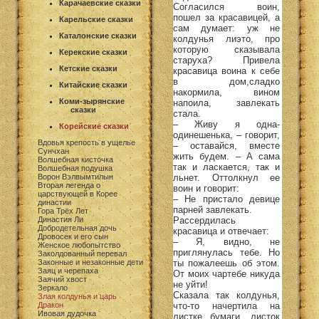
Карачаевские сказки
Согласился воин,
пошел за красавицей, а
Карельские сказки
сам думает: уж не
Каталонские сказки
колдунья лиэто, про
которую сказывала
Керекские сказки
старуха? Привела
Кетские сказки
красавица воина к себе
в дом,сладко
Китайские сказки
накормила, вином
Коми-зырянские
напоила, завлекать
сказки
стала.
– Живу я одна-
Корейские сказки
одинешенька, – говорит,
Вдовья крепость в ущелье
– оставайся, вместе
Сунчхан
жить будем. – А сама
Волшебная кисточка
так и ласкается, так и
Волшебная подушка
льнет. Оттолкнул ее
Ворон Вэлвымтилын
Вторая легенда о
воин и говорит:
царствующей в Корее
– Не пристало девице
династии
парней завлекать.
Гора Трёх Лет
Рассердилась
Династия Ли
Добродетельная дочь
красавица и отвечает:
Дровосек и его сын
– Я, видно, не
Женское любопытство
приглянулась тебе. Но
Заколдованный перевал
ты пожалеешь об этом.
Законные и незаконные дети
Заяц и черепаха
От моих чартебе никуда
Заячий хвост
не уйти!
Зеркало
Сказала так колдунья,
Злая колдунья и царь
что-то начертила на
Дракон
Ивовая дудочка
листке бумаги, листок