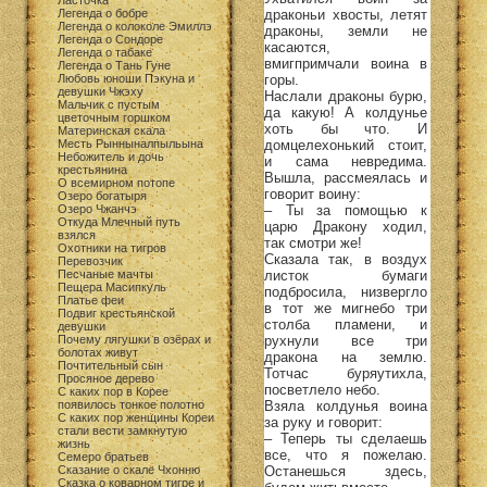
Ласточка
драконьи хвосты, летят
Легенда о бобре
Легенда о колоколе Эмиллэ
драконы, земли не
Легенда о Сондоре
касаются,
Легенда о табаке
вмигпримчали воина в
Легенда о Тань Гуне
горы.
Любовь юноши Пэкуна и
девушки Чжэху
Наслали драконы бурю,
Мальчик с пустым
да какую! А колдунье
цветочным горшком
хоть бы что. И
Материнская скала
домцелехонький стоит,
Месть Рынныналпыльына
Небожитель и дочь
и сама невредима.
крестьянина
Вышла, рассмеялась и
О всемирном потопе
говорит воину:
Озеро богатыря
– Ты за помощью к
Озеро Чжанчэ
Откуда Млечный путь
царю Дракону ходил,
взялся
так смотри же!
Охотники на тигров
Сказала так, в воздух
Перевозчик
листок бумаги
Песчаные мачты
Пещера Масипкуль
подбросила, низвергло
Платье феи
в тот же мигнебо три
Подвиг крестьянской
столба пламени, и
девушки
рухнули все три
Почему лягушки в озёрах и
болотах живут
дракона на землю.
Почтительный сын
Тотчас буряутихла,
Просяное дерево
посветлело небо.
С каких пор в Корее
Взяла колдунья воина
появилось тонкое полотно
С каких пор женщины Кореи
за руку и говорит:
стали вести замкнутую
– Теперь ты сделаешь
жизнь
все, что я пожелаю.
Семеро братьев
Останешься здесь,
Сказание о скале Чхонню
Сказка о коварном тигре и