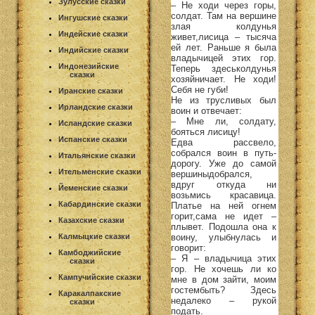
Зулусские сказки
– Не ходи через горы,
солдат. Там на вершине
Ингушские сказки
злая колдунья
Индейские сказки
живет,лисица – тысяча
ей лет. Раньше я была
Индийские сказки
владычицей этих гор.
Индонезийские
Теперь здеськолдунья
сказки
хозяйничает. Не ходи!
Себя не губи!
Иранские сказки
Не из трусливых был
Ирландские сказки
воин и отвечает:
– Мне ли, солдату,
Исландские сказки
бояться лисицу!
Испанские сказки
Едва рассвело,
собрался воин в путь-
Итальянские сказки
дорогу. Уже до самой
Ительменские сказки
вершиныдобрался,
вдруг откуда ни
Йеменские сказки
возьмись красавица.
Кабардинские сказки
Платье на ней огнем
горит,сама не идет –
Казахские сказки
плывет. Подошла она к
воину, улыбнулась и
Калмыцкие сказки
говорит:
Камбоджийские
– Я – владычица этих
сказки
гор. Не хочешь ли ко
Кампучийские сказки
мне в дом зайти, моим
гостембыть? Здесь
Каракалпакские
недалеко – рукой
сказки
подать.