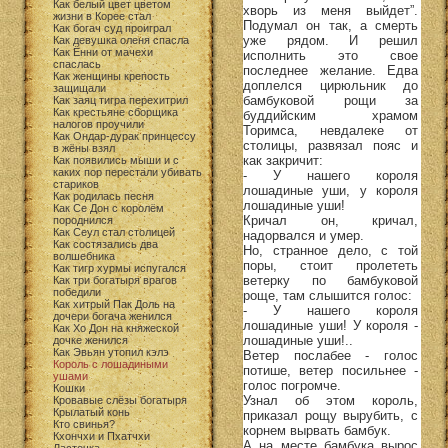
Как белый цвет цветом
хворь из меня выйдет”.
жизни в Корее стал
Подумал он так, а смерть
Как богач суд проиграл
уже рядом. И решил
Как девушка оленя спасла
Как Ённи от мачехи
исполнить это свое
спаслась
последнее желание. Едва
Как женщины крепость
доплелся цирюльник до
защищали
бамбуковой рощи за
Как заяц тигра перехитрил
Как крестьяне сборщика
буддийским храмом
налогов проучили
Торимса, невдалеке от
Как Ондар-дурак принцессу
столицы, развязал пояс и
в жёны взял
как закричит:
Как появились мыши и с
каких пор перестали убивать
- У нашего короля
стариков
лошадиные уши, у короля
Как родилась песня
лошадиные уши!
Как Се Дон с королём
Кричал он, кричал,
породнился
Как Сеул стал столицей
надорвался и умер.
Как состязались два
Но, странное дело, с той
волшебника
поры, стоит пролететь
Как тигр хурмы испугался
ветерку по бамбуковой
Как три богатыря врагов
победили
роще, там слышится голос:
Как хитрый Пак Доль на
- У нашего короля
дочери богача женился
лошадиные уши! У короля -
Как Хо Дон на княжеской
лошадиные уши!..
дочке женился
Как Эвьян утопил кэлэ
Ветер послабее - голос
Король с лошадиными
потише, ветер посильнее -
ушами
голос погромче.
Кошки
Узнал об этом король,
Кровавые слёзы богатыря
Крылатый конь
приказал рощу вырубить, с
Кто свинья?
корнем вырвать бамбук.
Кхончхи и Пхатчхи
А на месте бамбука вырос