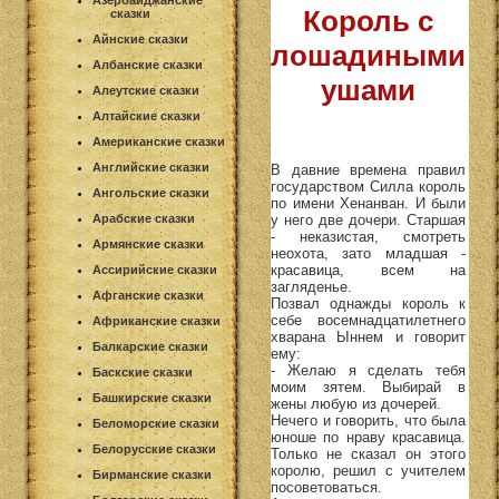
Азербайджанские
Король с
сказки
Айнские сказки
лошадиными
Албанские сказки
ушами
Алеутские сказки
Алтайские сказки
Американские сказки
Английские сказки
В давние времена правил
государством Силла король
Ангольские сказки
по имени Хенанван. И были
у него две дочери. Старшая
Арабские сказки
- неказистая, смотреть
Армянские сказки
неохота, зато младшая -
красавица, всем на
Ассирийские сказки
загляденье.
Афганские сказки
Позвал однажды король к
себе восемнадцатилетнего
Африканские сказки
хварана Ыннем и говорит
Балкарские сказки
ему:
- Желаю я сделать тебя
Баскские сказки
моим зятем. Выбирай в
Башкирские сказки
жены любую из дочерей.
Нечего и говорить, что была
Беломорские сказки
юноше по нраву красавица.
Белорусские сказки
Только не сказал он этого
королю, решил с учителем
Бирманские сказки
посоветоваться.