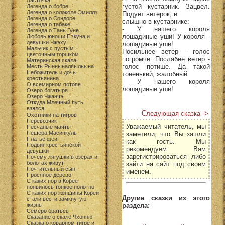
Ласточка
густой кустарник. Зацвел.
Легенда о бобре
Легенда о колоколе Эмиллэ
Подует ветерок, и
Легенда о Сондоре
слышно в кустарнике:
Легенда о табаке
- У нашего короля
Легенда о Тань Гуне
лошадиные уши! У короля -
Любовь юноши Пэкуна и
девушки Чжэху
лошадиные уши!
Мальчик с пустым
Посильнее ветер - голос
цветочным горшком
погромче. Послабее ветер -
Материнская скала
голос потише. Да такой
Месть Рынныналпыльына
Небожитель и дочь
тоненький, жалобный:
крестьянина
- У нашего короля
О всемирном потопе
лошадиные уши!
Озеро богатыря
Озеро Чжанчэ
Откуда Млечный путь
взялся
Следующая сказка ->
Охотники на тигров
Перевозчик
Уважаемый читатель, мы
Песчаные мачты
Пещера Масипкуль
заметили, что Вы зашли
Платье феи
как гость. Мы
Подвиг крестьянской
рекомендуем Вам
девушки
зарегистрироваться либо
Почему лягушки в озёрах и
болотах живут
зайти на сайт под своим
Почтительный сын
именем.
Просяное дерево
С каких пор в Корее
появилось тонкое полотно
С каких пор женщины Кореи
Другие сказки из этого
стали вести замкнутую
раздела:
жизнь
Семеро братьев
Сказание о скале Чхонню
Сказка о коварном тигре и