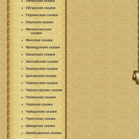
Узбекские сказки
Уйгурские сказки
Украинские сказки
Ульчские сказки
Филиппинские
сказки
Финские сказки
Французские сказки
Хакасские сказки
Хантыйские сказки
Хорватские сказки
Цыганские сказки
Черкесские сказки
Черногорские сказки
Чеченские сказки
Чешские сказки
Чувашские сказки
Чукотские сказки
Шведские сказки
Швейцарские сказки