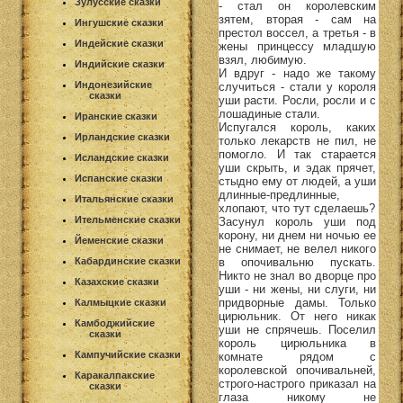
Зулусские сказки
- стал он королевским
зятем, вторая - сам на
Ингушские сказки
престол воссел, а третья - в
Индейские сказки
жены принцессу младшую
взял, любимую.
Индийские сказки
И вдруг - надо же такому
Индонезийские
случиться - стали у короля
сказки
уши расти. Росли, росли и с
лошадиные стали.
Иранские сказки
Испугался король, каких
Ирландские сказки
только лекарств не пил, не
помогло. И так старается
Исландские сказки
уши скрыть, и эдак прячет,
Испанские сказки
стыдно ему от людей, а уши
длинные-предлинные,
Итальянские сказки
хлопают, что тут сделаешь?
Ительменские сказки
Засунул король уши под
корону, ни днем ни ночью ее
Йеменские сказки
не снимает, не велел никого
в опочивальню пускать.
Кабардинские сказки
Никто не знал во дворце про
Казахские сказки
уши - ни жены, ни слуги, ни
придворные дамы. Только
Калмыцкие сказки
цирюльник. От него никак
Камбоджийские
уши не спрячешь. Поселил
сказки
король цирюльника в
Кампучийские сказки
комнате рядом с
королевской опочивальней,
Каракалпакские
строго-настрого приказал на
сказки
глаза никому не