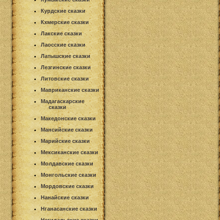
Курдские сказки
Кхмерские сказки
Лакские сказки
Лаосские сказки
Латышские сказки
Лезгинские сказки
Литовские сказки
Мавриканские сказки
Мадагаскарские
сказки
Македонские сказки
Мансийские сказки
Марийские сказки
Мексиканские сказки
Молдавские сказки
Монгольские сказки
Мордовские сказки
Нанайские сказки
Нганасанские сказки