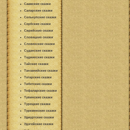
Саамские сказки
Саларские сказки
Селькупские сказки
Сербские сказки
Сирийские сказки
Словацкие сказки
Словенские сказки
Суданские сказки
Таджикские сказки
Тайские сказки
Танзанийские сказки
Татарские сказки
Тибетские сказки
Тофаларские сказки
Тувинские сказки
Турецкие сказки
Туркменские сказки
Удмуртские сказки
Удэгейские сказки