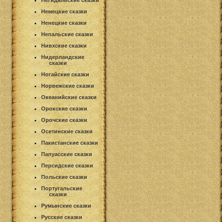
Негидальские сказки
Немецкие сказки
Ненецкие сказки
Непальские сказки
Нивхские сказки
Нидерландские
сказки
Ногайские сказки
Норвежские сказки
Океанийские сказки
Орокские сказки
Орочские сказки
Осетинские сказки
Пакистанские сказки
Папуасские сказки
Персидские сказки
Польские сказки
Португальские
сказки
Румынские сказки
Русские сказки