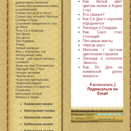
Как белый цвет
доверчивом олененке
цветом жизни в Корее
Сказка про маленького Кима
и разбойников
стал
Сказка про розу и лотос
Кто свинья?
Сказка про четырёх братьев
Как Се Дон с королём
Солнце и Луна
породнился
Сыновняя преданность Хон
до Рёна
Легенда о Сондоре
Толь Се и медведь
Как Сеул стал
Три брата
столицей
Три друга
Песчаные мачты
Три подарка
Тяжба
Чёртов мост
Умный мальчик
Мальчик с пустым
Феи с Алмазных гор
цветочным горшком
Хитроумный заяц
Легенда о колоколе
Хосик – рок единственных
сыновей
Эмиллэ
Храм на горе Пэкчжоксан
Как Хо Дон на
Чародей Чон У Чхи
княжеской дочке
Четыре желания
женился
Чёртов мост
Чудесная крупорушка
Чудесный родник
Распечатать
|
Чужеземец и старик из
Подписаться по
Пхеньяна
Email
Шёлковый остров
Юноша и лилия
Корякские сказки
Креольские сказки
Опубликовал:
La
Princesse
| Дата:
Крымские сказки
15 января 2009 |
(голосов: 0)
Просмотров: 3358
Кубинские сказки
Кумыкские сказки