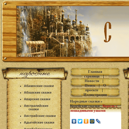
Главная
страница
|
Новости
|
Поиск
|
О
Абазинские сказки
проекте
|
Абхазские сказки
Иллюстрации
Аварские сказки
Народные сказки
»
Корейские сказки
:
Король с
Австралийские
сказки
лошадиными ушами
Австрийские сказки
Адыгейские сказки