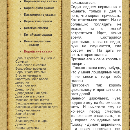
Карачаевские сказки
показываться.
Сидит сиднем цирюльник в
Карельские сказки
комнате, только и дел у
Каталонские сказки
него, что короля причесать.
Как отшельник живет. Ни на
Керекские сказки
солнышко поглядеть не
Кетские сказки
может, ни с женой
встретиться. Идет, бежит
Китайские сказки
время. Состарился
цирюльник, глаза не видят,
Коми-зырянские
сказки
руки не слушаются, сил
совсем нет. Ни дать ни
Корейские сказки
взять старая калоша.
Вдовья крепость в ущелье
Призвал его к себе король и
Сунчхан
говорит:
Волшебная кисточка
- Только скажи кому-нибудь,
Волшебная подушка
что у меня лошадиные уши,
Ворон Вэлвымтилын
Вторая легенда о
- не сносить тогда тебе
царствующей в Корее
головы.
династии
Пригрозил так король
Гора Трёх Лет
цирюльнику и прогнал его с
Династия Ли
Добродетельная дочь
глаз долой.
Дровосек и его сын
Занемог цирюльник, чует,
Женское любопытство
недолго ему на белом свете
Заколдованный перевал
жить. И ничего-то ему не
Законные и незаконные дети
Заяц и черепаха
хочется перед смертью,
Заячий хвост
только всем рассказать, что
Зеркало
у короля лошадиные уши.
Злая колдунья и царь
“Скажу, - думает цирюльник,
Дракон
Ивовая дудочка
- и сразу полегчает, вся