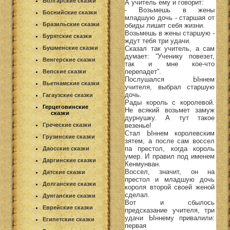
Болгарские сказки
А учитель ему и говорит:
- Возьмешь в жены
Боснийские сказки
младшую дочь - старшая от
Бразильские сказки
обиды лишит себя жизни.
Возьмешь в жены старшую -
Бурятские сказки
ждут тебя три удачи.
Сказал так учитель, а сам
Бушменские сказки
думает: “Ученику повезет,
Венгерские сказки
так и мне кое-что
перепадет”.
Вепские сказки
Послушался Ыннем
Вьетнамские сказки
учителя, выбрал старшую
дочь.
Гагаузские сказки
Рады король с королевой.
Герцеговинские
Не всякий возьмет замуж
сказки
дурнушку. А тут такое
везенье!
Греческие сказки
Стал Ыннем королевским
Грузинские сказки
зятем, а после сам воссел
па престол, когда король
Даосские сказки
умер. И правил под именем
Даргинские сказки
Кенмунван.
Воссел, значит, он на
Датские сказки
престол и младшую дочь
Долганские сказки
короля второй своей женой
сделал.
Дунганские сказки
Вот и сбылось
Еврейские сказки
предсказание учителя, три
удачи Ыннему привалили:
Египетские сказки
первая