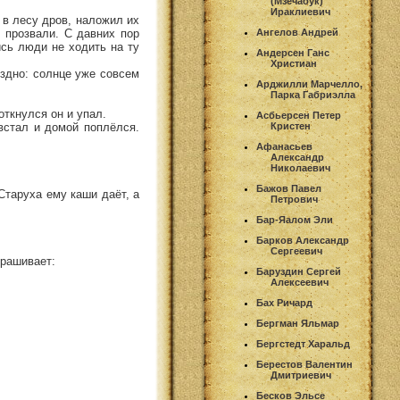
(Мзечабук)
Ираклиевич
в лесу дров, наложил их
 прозвали. С давних пор
Ангелов Андрей
ись люди не ходить на ту
Андерсен Ганс
Христиан
оздно: солнце уже совсем
Арджилли Марчелло,
Парка Габриэлла
откнулся он и упал.
Асбьерсен Петер
 встал и домой поплёлся.
Кристен
Афанасьев
Александр
Николаевич
Бажов Павел
Старуха ему каши даёт, а
Петрович
Бар-Яалом Эли
Барков Александр
Сергеевич
прашивает:
Баруздин Сергей
Алексеевич
Бах Ричард
Бергман Яльмар
Бергстедт Харальд
Берестов Валентин
Дмитриевич
Бесков Эльсе