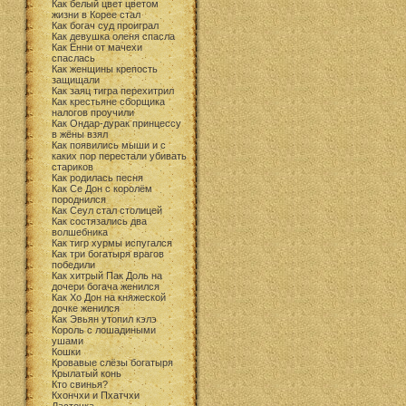
Как белый цвет цветом
жизни в Корее стал
Как богач суд проиграл
Как девушка оленя спасла
Как Ённи от мачехи
спаслась
Как женщины крепость
защищали
Как заяц тигра перехитрил
Как крестьяне сборщика
налогов проучили
Как Ондар-дурак принцессу
в жёны взял
Как появились мыши и с
каких пор перестали убивать
стариков
Как родилась песня
Как Се Дон с королём
породнился
Как Сеул стал столицей
Как состязались два
волшебника
Как тигр хурмы испугался
Как три богатыря врагов
победили
Как хитрый Пак Доль на
дочери богача женился
Как Хо Дон на княжеской
дочке женился
Как Эвьян утопил кэлэ
Король с лошадиными
ушами
Кошки
Кровавые слёзы богатыря
Крылатый конь
Кто свинья?
Кхончхи и Пхатчхи