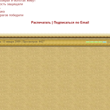
озёрах и болотах живут
ость защищали
ь
шка
врагов победили
Распечатать | Подписаться по Email
а: 15 января 2009 | Просмотров: 4427
(г