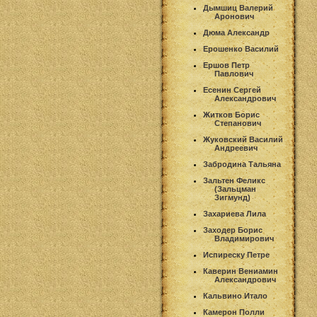
Дымшиц Валерий
Аронович
Дюма Александр
Ерошенко Василий
Ершов Петр
Павлович
Есенин Сергей
Александрович
Житков Борис
Степанович
Жуковский Василий
Андреевич
Забродина Тальяна
Зальтен Феликс
(Зальцман
Зигмунд)
Захариева Лила
Заходер Борис
Владимирович
Испиреску Петре
Каверин Вениамин
Александрович
Кальвино Итало
Камерон Полли