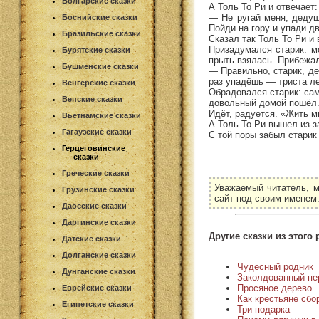
Болгарские сказки
А Толь То Ри и отвечает:
— Не ругай меня, дедуш
Боснийские сказки
Пойди на гору и упади д
Бразильские сказки
Сказал так Толь То Ри и
Призадумался старик: м
Бурятские сказки
прыть взялась. Прибежал 
Бушменские сказки
— Правильно, старик, д
раз упадёшь — триста ле
Венгерские сказки
Обрадовался старик: сам
Вепские сказки
довольный домой пошёл
Идёт, радуется. «Жить м
Вьетнамские сказки
А Толь То Ри вышел из-з
Гагаузские сказки
С той поры забыл старик
Герцеговинские
сказки
Греческие сказки
Уважаемый читатель, м
Грузинские сказки
сайт под своим именем
Даосские сказки
Даргинские сказки
Другие сказки из этого 
Датские сказки
Долганские сказки
Чудесный родник
Дунганские сказки
Заколдованный пе
Просяное дерево
Еврейские сказки
Как крестьяне сбо
Египетские сказки
Три подарка