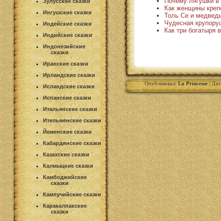
Почему лягушки в 
Зулусские сказки
Как женщины креп
Ингушские сказки
Толь Се и медвед
Чудесная крупору
Индейские сказки
Как три богатыря 
Индийские сказки
Индонезийские
сказки
Иранские сказки
Ирландские сказки
Опубликовал:
La Princesse
| Дат
Исландские сказки
Испанские сказки
Итальянские сказки
Ительменские сказки
Йеменские сказки
Кабардинские сказки
Казахские сказки
Калмыцкие сказки
Камбоджийские
сказки
Кампучийские сказки
Каракалпакские
сказки