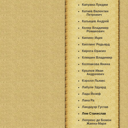
Капуана Луиджи
Катаев Валентин
Петрович
Катыщев Андрей
Келер Владимир
Романович
Кипинс Ицик
Киплинг Редьярд
Кирога Орасио
Клюшин Владимир
Колпакова Янина
Крылов Иван
Андреевич
Кэролл Льюис
Лабуле Эдуард
Лада Йозеф
Лана Ра
Ландауэр Густав
Лем Станислав
Лепренс де Бомон
Жанна-Мари