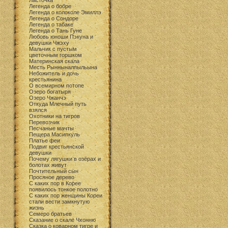
Ласточка
Легенда о бобре
Легенда о колоколе Эмиллэ
Легенда о Сондоре
Легенда о табаке
Легенда о Тань Гуне
Любовь юноши Пэкуна и
девушки Чжэху
Мальчик с пустым
цветочным горшком
Материнская скала
Месть Рынныналпыльына
Небожитель и дочь
крестьянина
О всемирном потопе
Озеро богатыря
Озеро Чжанчэ
Откуда Млечный путь
взялся
Охотники на тигров
Перевозчик
Песчаные мачты
Пещера Масипкуль
Платье феи
Подвиг крестьянской
девушки
Почему лягушки в озёрах и
болотах живут
Почтительный сын
Просяное дерево
С каких пор в Корее
появилось тонкое полотно
С каких пор женщины Кореи
стали вести замкнутую
жизнь
Семеро братьев
Сказание о скале Чхонню
Сказка о коварном тигре и