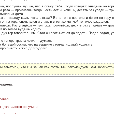
ка, послушай лучше, что я скажу тебе. Люди говорят: упадёшь на гор
ва раза — проживёшь тогда шесть лет. А хочешь, десять раз упади — тр
 вышел из дома.
ожет, правду мальчишка сказал? Встал он с постели и бегом на гору 
он на гору, споткнулся и упал, и в тот же миг чей-то голос раздался:
елаешь. Раз упадёшь — три года проживёшь, десять раз упадёшь — три
т по земле будешь ходить.
 дух гор говорит с ним! Стал он спотыкаться да падать. Падал-падал, у
.
не теперь триста лет», — думает.
а большой сосны, что на вершине стояла, и давай хохотать.
 про смерть и жил долго-долго.
ы заметили, что Вы зашли как гость. Мы рекомендуем Вам зарегистри
.
раздела:
ревал
рщика налогов проучили