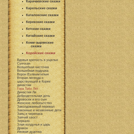
Карачаевские сказки
Карельские сказки
Каталонские сказки
Керекские сказки
Кетские сказки
Китайские сказки
Коми-зырянские
сказки
Корейские сказки
Вдовья крепость в ущелье
Сунчхан
Волшебная кисточка
Волшебная подушка
Ворон Вэлвымтилын
Вторая легенда о
царствующей в Корее
династии
Гора Трёх Лет
Династия Ли
Добродетельная дочь
Дровосек и его сын
Женское любопытство
Заколдованный перевал
Законные и незаконные дети
Заяц и черепаха
Заячий хвост
Зеркало
Злая колдунья и царь
Дракон
Ивовая дудочка