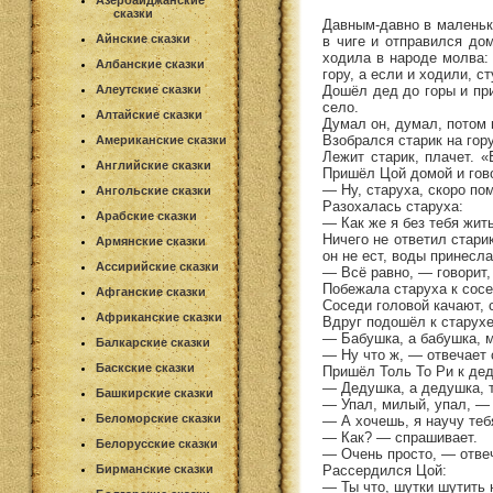
Азербайджанские
сказки
Давным-давно в маленьк
Айнские сказки
в чиге и отправился до
ходила в народе молва:
Албанские сказки
гору, а если и ходили, с
Дошёл дед до горы и при
Алеутские сказки
село.
Алтайские сказки
Думал он, думал, потом 
Взобрался старик на гору
Американские сказки
Лежит старик, плачет. 
Английские сказки
Пришёл Цой домой и гово
— Ну, старуха, скоро пом
Ангольские сказки
Разохалась старуха:
Арабские сказки
— Как же я без тебя жит
Ничего не ответил стари
Армянские сказки
он не ест, воды принесла
Ассирийские сказки
— Всё равно, — говорит,
Побежала старуха к сосе
Афганские сказки
Соседи головой качают, 
Африканские сказки
Вдруг подошёл к старухе
— Бабушка, а бабушка, м
Балкарские сказки
— Ну что ж, — отвечает 
Баскские сказки
Пришёл Толь То Ри к дед
— Дедушка, а дедушка, т
Башкирские сказки
— Упал, милый, упал, — 
Беломорские сказки
— А хочешь, я научу теб
— Как? — спрашивает.
Белорусские сказки
— Очень просто, — отвеч
Рассердился Цой:
Бирманские сказки
— Ты что, шутки шутить 