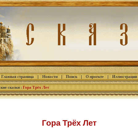
Главная страница
|
Новости
|
Поиск
|
О проекте
|
Иллюстрации
кие сказки
:
Гора Трёх Лет
Гора Трёх Лет