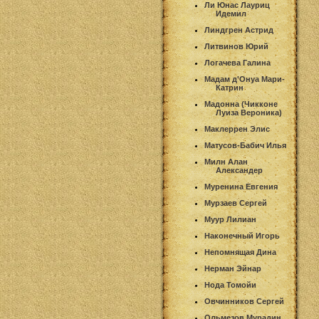
Ли Юнас Лауриц
Идемил
Линдгрен Астрид
Литвинов Юрий
Логачева Галина
Мадам д'Онуа Мари-
Катрин
Мадонна (Чикконе
Луиза Вероника)
Маклеррен Элис
Матусов-Бабич Илья
Милн Алан
Александер
Муренина Евгения
Мурзаев Сергей
Муур Лилиан
Наконечный Игорь
Непомнящая Дина
Нерман Эйнар
Нода Томойи
Овчинников Сергей
Ольмезов Мурадин