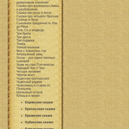
доверчивом олененке
Сказка про маленького Кима
и разбойников
Сказка про розу и лотос
Сказка про четырёх братьев
Солнце и Луна
Сыновняя преданность Хон
до Рёна
Толь Се и медведь
Три брата
Три друга
Три подарка
Тяжба
Умный мальчик
Феи с Алмазных гор
Хитроумный заяц
Хосик – рок единственных
сыновей
Храм на горе Пэкчжоксан
Чародей Чон У Чхи
Четыре желания
Чёртов мост
Чудесная крупорушка
Чудесный родник
Чужеземец и старик из
Пхеньяна
Шёлковый остров
Юноша и лилия
Корякские сказки
Креольские сказки
Крымские сказки
Кубинские сказки
Кумыкские сказки