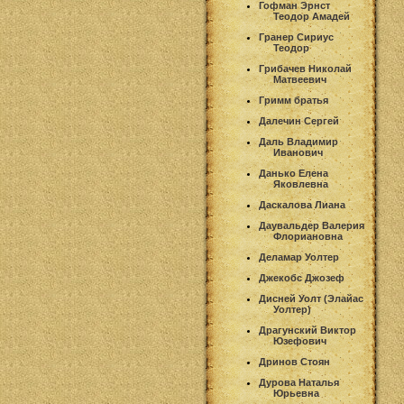
Гофман Эрнст
Теодор Амадей
Гранер Сириус
Теодор
Грибачев Николай
Матвеевич
Гримм братья
Далечин Сергей
Даль Владимир
Иванович
Данько Елена
Яковлевна
Даскалова Лиана
Даувальдер Валерия
Флориановна
Деламар Уолтер
Джекобс Джозеф
Дисней Уолт (Элайас
Уолтер)
Драгунский Виктор
Юзефович
Дринов Стоян
Дурова Наталья
Юрьевна