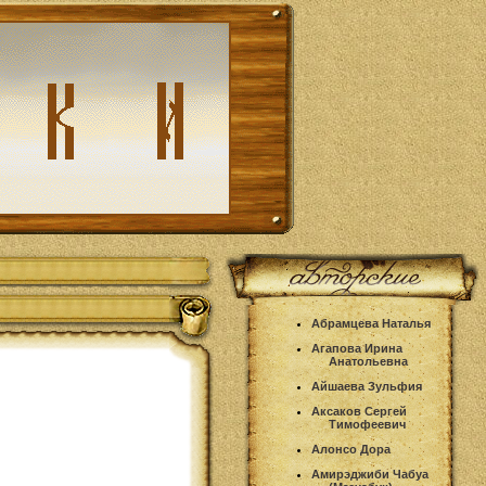
Абрамцева Наталья
Агапова Ирина
Анатольевна
Айшаева Зульфия
Аксаков Сергей
Тимофеевич
Алонсо Дора
Амирэджиби Чабуа