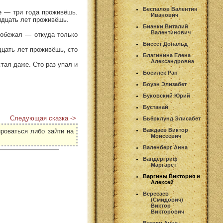
Беспалов Валентин
е — три года проживёшь.
Иванович
идцать лет проживёшь.
Бианки Виталий
Валентинович
побежал — откуда только
Биссет Дональд
дцать лет проживёшь, сто
Благинина Елена
Александровна
стал даже. Сто раз упал и
Босилек Ран
Боуэн Элизабет
Буковский Юрий
Бустанай
Следующая сказка ->
Бьёрклунд Элисабет
Важдаев Виктор
роваться либо зайти на
Моисеевич
Валенберг Анна
Вандергриф
Маргарет
Варгины Виктория и
Алексей
Вересаев
(Смидович)
Виктор
Викторович