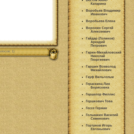
Вестли Анне-
Катарина
Воробьев Владимир
Иванович
Воробьева Елена
Воронин Сергей
Алексеевич
Гайдар (Голиков)
Аркадий
Петрович
олосов: 1)
Гарин-Михайловский
Николай
Георгиевич
Гаршин Всеволод
Михайлович
Гауф Вильгельм
Гераскина Лия
Борисовна
Гершатор Филлис
Гершкович Това
Гессе Герман
Голышкин Василий
Семенович
Гортунов Игорь
Евгеньевич