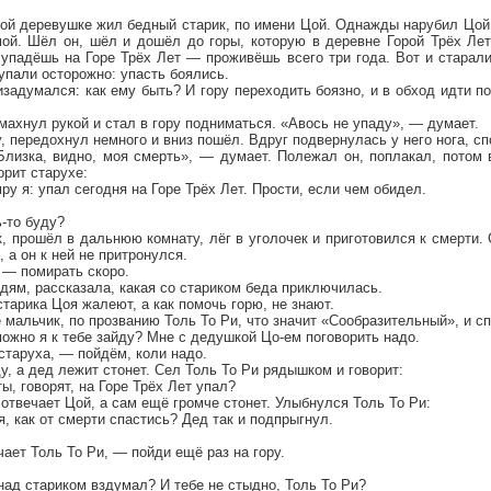
ой деревушке жил бедный старик, по имени Цой. Однажды нарубил Цой 
мой. Шёл он, шёл и дошёл до горы, которую в деревне Горой Трёх Лет
 упадёшь на Горе Трёх Лет — проживёшь всего три года. Вот и старал
тупали осторожно: упасть боялись.
задумался: как ему быть? И гору переходить боязно, и в обход идти п
махнул рукой и стал в гору подниматься. «Авось не упаду», — думает.
, передохнул немного и вниз пошёл. Вдруг подвернулась у него нога, сп
«Близка, видно, моя смерть», — думает. Полежал он, поплакал, потом
рит старухе:
ру я: упал сегодня на Горе Трёх Лет. Прости, если чем обидел.
ь-то буду?
к, прошёл в дальнюю комнату, лёг в уголочек и приготовился к смерти. 
, а он к ней не притронулся.
 — помирать скоро.
дям, рассказала, какая со стариком беда приключилась.
старика Цоя жалеют, а как помочь горю, не знают.
 мальчик, по прозванию Толь То Ри, что значит «Сообразительный», и с
ожно я к тебе зайду? Мне с дедушкой Цо-ем поговорить надо.
старуха, — пойдём, коли надо.
у, а дед лежит стонет. Сел Толь То Ри рядышком и говорит:
ы, говорят, на Горе Трёх Лет упал?
отвечает Цой, а сам ещё громче стонет. Улыбнулся Толь То Ри:
я, как от смерти спастись? Дед так и подпрыгнул.
ает Толь То Ри, — пойди ещё раз на гору.
над стариком вздумал? И тебе не стыдно, Толь То Ри?