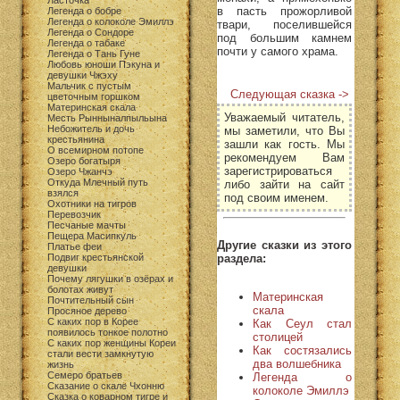
Ласточка
в пасть прожорливой
Легенда о бобре
Легенда о колоколе Эмиллэ
твари, поселившейся
Легенда о Сондоре
под большим камнем
Легенда о табаке
почти у самого храма.
Легенда о Тань Гуне
Любовь юноши Пэкуна и
девушки Чжэху
Мальчик с пустым
Следующая сказка ->
цветочным горшком
Материнская скала
Уважаемый читатель,
Месть Рынныналпыльына
Небожитель и дочь
мы заметили, что Вы
крестьянина
зашли как гость. Мы
О всемирном потопе
рекомендуем Вам
Озеро богатыря
зарегистрироваться
Озеро Чжанчэ
Откуда Млечный путь
либо зайти на сайт
взялся
под своим именем.
Охотники на тигров
Перевозчик
Песчаные мачты
Пещера Масипкуль
Другие сказки из этого
Платье феи
раздела:
Подвиг крестьянской
девушки
Почему лягушки в озёрах и
болотах живут
Материнская
Почтительный сын
скала
Просяное дерево
С каких пор в Корее
Как Сеул стал
появилось тонкое полотно
столицей
С каких пор женщины Кореи
Как состязались
стали вести замкнутую
два волшебника
жизнь
Семеро братьев
Легенда о
Сказание о скале Чхонню
колоколе Эмиллэ
Сказка о коварном тигре и