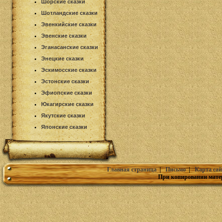
Шорские сказки
Шотландские сказки
Эвенкийские сказки
Эвенские сказки
Эганасанские сказки
Энецкие сказки
Эскимосские сказки
Эстонские сказки
Эфиопские сказки
Юкагирские сказки
Якутские сказки
Японские сказки
Главная страница
|
Письмо
|
Карта сай
При копировании мате