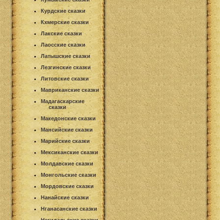
Курдские сказки
Кхмерские сказки
Лакские сказки
Лаосские сказки
Латышские сказки
Лезгинские сказки
Литовские сказки
Мавриканские сказки
Мадагаскарские
сказки
Македонские сказки
Мансийские сказки
Марийские сказки
Мексиканские сказки
Молдавские сказки
Монгольские сказки
Мордовские сказки
Нанайские сказки
Нганасанские сказки