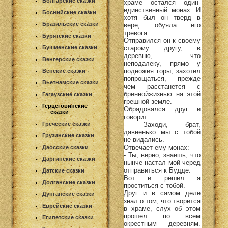
Болгарские сказки
храме остался один-
единственный монах. И
Боснийские сказки
хотя был он тверд в
Бразильские сказки
вере, обуяла его
тревога.
Бурятские сказки
Отправился он к своему
старому другу, в
Бушменские сказки
деревню, что
Венгерские сказки
неподалеку, прямо у
подножия горы, захотел
Вепские сказки
попрощаться, прежде
Вьетнамские сказки
чем расстанется с
бреннойжизнью на этой
Гагаузские сказки
грешной земле.
Герцеговинские
Обрадовался друг и
сказки
говорит:
- Заходи, брат,
Греческие сказки
давненько мы с тобой
Грузинские сказки
не видались.
Отвечает ему монах:
Даосские сказки
- Ты, верно, знаешь, что
Даргинские сказки
нынче настал мой черед
отправиться к Будде.
Датские сказки
Вот и решил я
Долганские сказки
проститься с тобой.
Друг и в самом деле
Дунганские сказки
знал о том, что творится
Еврейские сказки
в храме, слух об этом
прошел по всем
Египетские сказки
окрестным деревням.