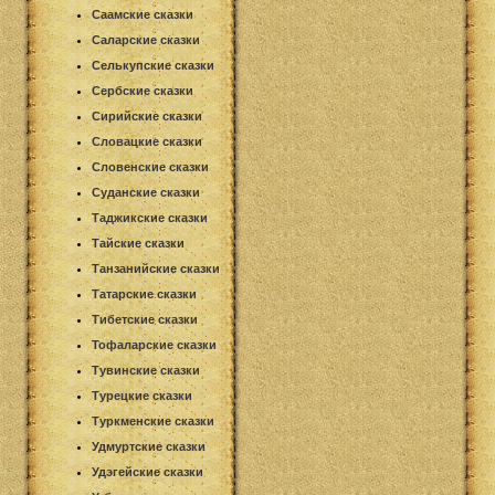
Саамские сказки
Саларские сказки
Селькупские сказки
Сербские сказки
Сирийские сказки
Словацкие сказки
Словенские сказки
Суданские сказки
Таджикские сказки
Тайские сказки
Танзанийские сказки
Татарские сказки
Тибетские сказки
Тофаларские сказки
Тувинские сказки
Турецкие сказки
Туркменские сказки
Удмуртские сказки
Удэгейские сказки