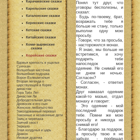
Карачаевские сказки
Понял тут друг, что
уговоры бесполезны, и
Карельские сказки
сказал:
Каталонские сказки
- Будь по-твоему, брат,
возражать тебе я
Керекские сказки
больше не стану, только
Кетские сказки
выполни одну мою
просьбу.
Китайские сказки
- Говори, что за просьба,
- насторожился монах.
Коми-зырянские
сказки
- Я знаю, мы больше не
встретимся, и хочу
Корейские сказки
подарить тебе
Вдовья крепость в ущелье
напоследок мое
Сунчхан
одеяние. Не снимай его
Волшебная кисточка
ни днем ни ночью.
Волшебная подушка
Согласен?
Ворон Вэлвымтилын
Вторая легенда о
- Согласен, - ответил
царствующей в Корее
монах.
династии
Друг намазал одеяние
Гора Трёх Лет
какой-то мазью, отдал
Династия Ли
Добродетельная дочь
монаху и говорит:
Дровосек и его сын
- Это одеяние - мой
Женское любопытство
последний подарок
Заколдованный перевал
тебе. Помни же мою
Законные и незаконные дети
Заяц и черепаха
просьбу и никогда не
Заячий хвост
снимай его!
Зеркало
- Благодарю за подарок,
Злая колдунья и царь
а просьбу твою я не
Дракон
Ивовая дудочка
забуду, - пообещал