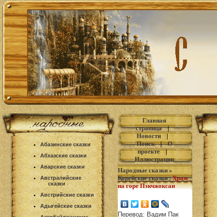
Главная
страница
|
Новости
|
Поиск
|
О
Абазинские сказки
проекте
|
Абхазские сказки
Иллюстрации
Аварские сказки
Народные сказки
»
Корейские сказки
:
Храм
Австралийские
сказки
на горе Пэкчжоксан
Австрийские сказки
Адыгейские сказки
Перевод: Вадим Пак