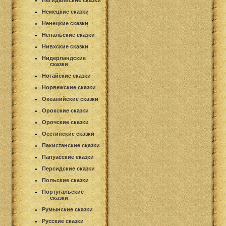
Негидальские сказки
Немецкие сказки
Ненецкие сказки
Непальские сказки
Нивхские сказки
Нидерландские
сказки
Ногайские сказки
Норвежские сказки
Океанийские сказки
Орокские сказки
Орочские сказки
Осетинские сказки
Пакистанские сказки
Папуасские сказки
Персидские сказки
Польские сказки
Португальские
сказки
Румынские сказки
Русские сказки