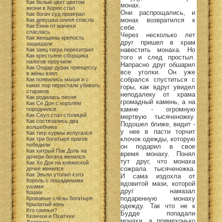
Как белый цвет цветом
монах.
жизни в Корее стал
Они распрощались, и
Как богач суд проиграл
монах возвратился к
Как девушка оленя спасла
Как Ённи от мачехи
себе.
спаслась
Через несколько лет
Как женщины крепость
друг пришел в храм
защищали
навестить монаха. Но
Как заяц тигра перехитрил
Как крестьяне сборщика
того и след простыл.
налогов проучили
Напрасно друг обшарил
Как Ондар-дурак принцессу
все уголки. Он уже
в жёны взял
собрался спуститься с
Как появились мыши и с
каких пор перестали убивать
горы, как вдруг увидел
стариков
неподалеку от храма
Как родилась песня
громадный камень, а на
Как Се Дон с королём
камне - огромную
породнился
Как Сеул стал столицей
мертвую тысяченожку.
Как состязались два
Подошел ближе, видит -
волшебника
у нее в пасти торчит
Как тигр хурмы испугался
клочок одежды, которую
Как три богатыря врагов
победили
он подарил в свое
Как хитрый Пак Доль на
время монаху. Понял
дочери богача женился
тут друг, что монаха
Как Хо Дон на княжеской
сожрала тысяченожка.
дочке женился
Как Эвьян утопил кэлэ
И сама издохла от
Король с лошадиными
ядовитой мази, которой
ушами
друг намазал
Кошки
подаренную монаху
Кровавые слёзы богатыря
Крылатый конь
одежду. Так что не к
Кто свинья?
Будде попадали
Кхончхи и Пхатчхи
монахи, а прямехонько