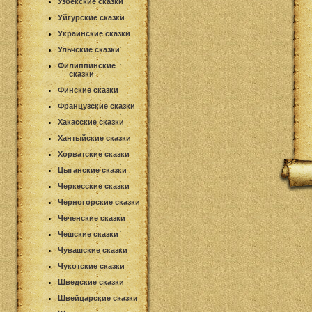
Узбекские сказки
Уйгурские сказки
Украинские сказки
Ульчские сказки
Филиппинские
сказки
Финские сказки
Французские сказки
Хакасские сказки
Хантыйские сказки
Хорватские сказки
Цыганские сказки
Черкесские сказки
Черногорские сказки
Чеченские сказки
Чешские сказки
Чувашские сказки
Чукотские сказки
Шведские сказки
Швейцарские сказки