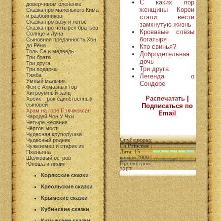
С каких пор
доверчивом олененке
женщины Кореи
Сказка про маленького Кима
и разбойников
стали вести
Сказка про розу и лотос
замкнутую жизнь
Сказка про четырёх братьев
Кровавые слёзы
Солнце и Луна
богатыря
Сыновняя преданность Хон
до Рёна
Кто свинья?
Толь Се и медведь
Добродетельная
Три брата
дочь
Три друга
Три друга
Три подарка
Тяжба
Легенда о
Умный мальчик
Сондоре
Феи с Алмазных гор
Хитроумный заяц
Распечатать
|
Хосик – рок единственных
сыновей
Подписаться по
Храм на горе Пэкчжоксан
Email
Чародей Чон У Чхи
Четыре желания
Чёртов мост
Чудесная крупорушка
Опубликовал:
Чудесный родник
La Princesse
|
Чужеземец и старик из
Дата: 15
Пхеньяна
января 2009 |
Шёлковый остров
(голосов: 1)
Просмотров:
Юноша и лилия
3207
Корякские сказки
Креольские сказки
Крымские сказки
Кубинские сказки
Кумыкские сказки