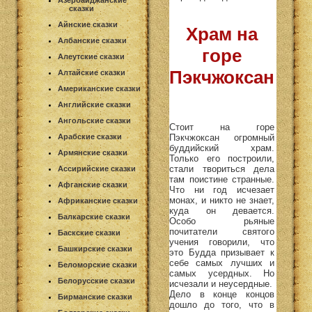
Азербайджанские
сказки
Айнские сказки
Храм на
Албанские сказки
горе
Алеутские сказки
Пэкчжоксан
Алтайские сказки
Американские сказки
Английские сказки
Ангольские сказки
Стоит на горе
Пэкчжоксан огромный
Арабские сказки
буддийский храм.
Армянские сказки
Только его построили,
стали твориться дела
Ассирийские сказки
там поистине странные.
Афганские сказки
Что ни год исчезает
монах, и никто не знает,
Африканские сказки
куда он девается.
Балкарские сказки
Особо рьяные
почитатели святого
Баскские сказки
учения говорили, что
Башкирские сказки
это Будда призывает к
себе самых лучших и
Беломорские сказки
самых усердных. Но
Белорусские сказки
исчезали и неусердные.
Дело в конце концов
Бирманские сказки
дошло до того, что в