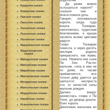
родителям.
- Да разве можно
Курдские сказки
ослушаться короля? -
сказали они и
Кхмерские сказки
благословили дочь.
Лакские сказки
Говорят, опочивальня
короля, когда туда
Лаосские сказки
вошла Тохваран,
Латышские сказки
наполнилась чудесным
благовонием, а крыша
Лезгинские сказки
засияла всеми цветами
Литовские сказки
радуги.
Скоро Тохваран
Мавриканские сказки
понесла, а через десять
Мадагаскарские
месяцев родила
сказки
прекрасного, как яшма,
сына. Назвала она сына
Македонские сказки
Пи Хен. Растет
Мансийские сказки
мальчик, сила в нем не
по дням, по часам
Марийские сказки
прибавляется, все
Мексиканские сказки
только диву даются да
шепчутся: неспроста
Молдавские сказки
это, от нечистой силы
Монгольские сказки
мальчик рожден.
Далеко вокруг
Мордовские сказки
разнеслась слава о Пи
Нанайские сказки
Хене, до дворца дошла.
Взял король
Нганасанские сказки
Динпхеван мальчика во