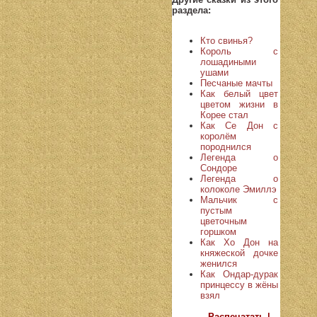
раздела:
Кто свинья?
Король с
лошадиными
ушами
Песчаные мачты
Как белый цвет
цветом жизни в
Корее стал
Как Се Дон с
королём
породнился
Легенда о
Сондоре
Легенда о
колоколе Эмиллэ
Мальчик с
пустым
цветочным
горшком
Как Хо Дон на
княжеской дочке
женился
Как Ондар-дурак
принцессу в жёны
взял
Распечатать |