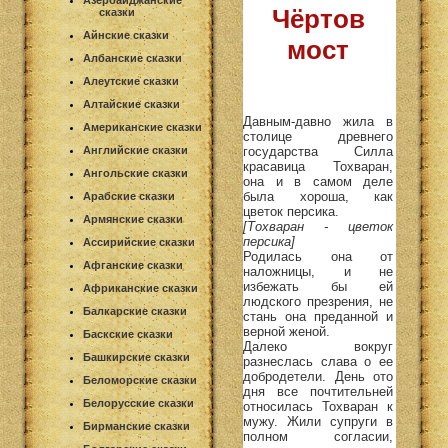
Азербайджанские
Чёртов
сказки
Айнские сказки
мост
Албанские сказки
Алеутские сказки
Алтайские сказки
Давным-давно жила в
Американские сказки
столице древнего
государства Силла
Английские сказки
красавица Тохваран,
Ангольские сказки
она и в самом деле
была хороша, как
Арабские сказки
цветок персика.
Армянские сказки
[Тохваран - цветок
персика]
Ассирийские сказки
Родилась она от
Афганские сказки
наложницы, и не
избежать бы ей
Африканские сказки
людского презрения, не
Балкарские сказки
стань она преданной и
верной женой.
Баскские сказки
Далеко вокруг
Башкирские сказки
разнеслась слава о ее
добродетели. День ото
Беломорские сказки
дня все почтительней
Белорусские сказки
относилась Тохваран к
мужу. Жили супруги в
Бирманские сказки
полном согласии,