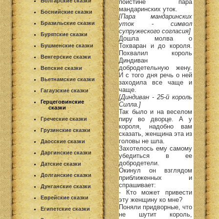
Болгарские сказки
поистине пара
мандаринских уток.
Боснийские сказки
[Пара мандаринских
уток - символ
Бразильские сказки
супружеского согласия]
Бурятские сказки
Дошла молва о
Тохваран и до короля.
Бушменские сказки
Похвалил король
Венгерские сказки
Диндиван
добродетельную жену.
Вепские сказки
И с того дня речь о ней
Вьетнамские сказки
заходила все чаще и
чаще.
Гагаузские сказки
[Диндиван - 25-й король
Герцеговинские
Силла.]
сказки
Так было и на веселом
пиру во дворце. А у
Греческие сказки
короля, надобно вам
Грузинские сказки
сказать, женщина эта из
головы не шла.
Даосские сказки
Захотелось ему самому
Даргинские сказки
убедиться в ее
добродетели.
Датские сказки
Окинул он взглядом
Долганские сказки
приближенных и
спрашивает:
Дунганские сказки
- Кто может привести
Еврейские сказки
эту женщину ко мне?
Поняли придворные, что
Египетские сказки
не шутит король,