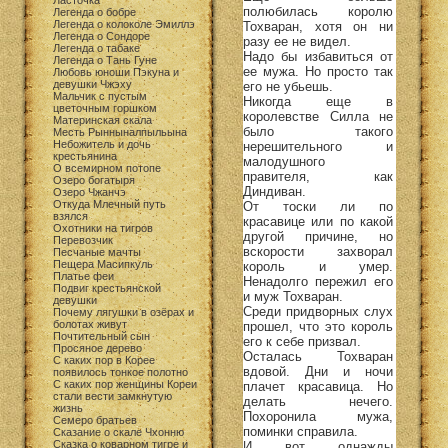
Ласточка
полюбилась королю
Легенда о бобре
Легенда о колоколе Эмиллэ
Тохваран, хотя он ни
Легенда о Сондоре
разу ее не видел.
Легенда о табаке
Надо бы избавиться от
Легенда о Тань Гуне
ее мужа. Но просто так
Любовь юноши Пэкуна и
девушки Чжэху
его не убьешь.
Мальчик с пустым
Никогда еще в
цветочным горшком
королевстве Силла не
Материнская скала
было такого
Месть Рынныналпыльына
Небожитель и дочь
нерешительного и
крестьянина
малодушного
О всемирном потопе
правителя, как
Озеро богатыря
Диндиван.
Озеро Чжанчэ
Откуда Млечный путь
От тоски ли по
взялся
красавице или по какой
Охотники на тигров
другой причине, но
Перевозчик
вскорости захворал
Песчаные мачты
Пещера Масипкуль
король и умер.
Платье феи
Ненадолго пережил его
Подвиг крестьянской
и муж Тохваран.
девушки
Среди придворных слух
Почему лягушки в озёрах и
болотах живут
прошел, что это король
Почтительный сын
его к себе призвал.
Просяное дерево
Осталась Тохваран
С каких пор в Корее
вдовой. Дни и ночи
появилось тонкое полотно
С каких пор женщины Кореи
плачет красавица. Но
стали вести замкнутую
делать нечего.
жизнь
Похоронила мужа,
Семеро братьев
поминки справила.
Сказание о скале Чхонню
Сказка о коварном тигре и
И вот однажды