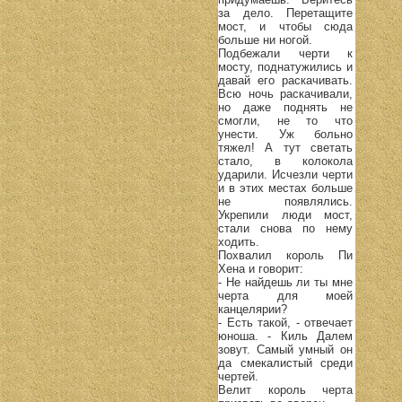
за дело. Перетащите
мост, и чтобы сюда
больше ни ногой.
Подбежали черти к
мосту, поднатужились и
давай его раскачивать.
Всю ночь раскачивали,
но даже поднять не
смогли, не то что
унести. Уж больно
тяжел! А тут светать
стало, в колокола
ударили. Исчезли черти
и в этих местах больше
не появлялись.
Укрепили люди мост,
стали снова по нему
ходить.
Похвалил король Пи
Хена и говорит:
- Не найдешь ли ты мне
черта для моей
канцелярии?
- Есть такой, - отвечает
юноша. - Киль Далем
зовут. Самый умный он
да смекалистый среди
чертей.
Велит король черта