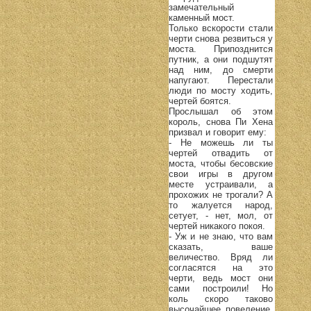
замечательный
каменный мост.
Только вскорости стали
черти снова резвиться у
моста. Припозднится
путник, а они подшутят
над ним, до смерти
напугают. Перестали
люди по мосту ходить,
чертей боятся.
Прослышал об этом
король, снова Пи Хена
призвал и говорит ему:
- Не можешь ли ты
чертей отвадить от
моста, чтобы бесовские
свои игры в другом
месте устраивали, а
прохожих не трогали? А
то жалуется народ,
сетует, - нет, мол, от
чертей никакого покоя.
- Уж и не знаю, что вам
сказать, ваше
величество. Вряд ли
согласятся на это
черти, ведь мост они
сами построили! Но
коль скоро таково
высочайшее повеление,