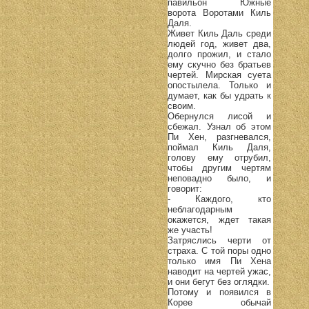
павильон Южные
ворота Воротами Киль
Даля.
Живет Киль Даль среди
людей год, живет два,
долго прожил, и стало
ему скучно без братьев
чертей. Мирская суета
опостылела. Только и
думает, как бы удрать к
своим.
Обернулся лисой и
сбежал. Узнал об этом
Пи Хен, разгневался,
поймал Киль Даля,
голову ему отрубил,
чтобы другим чертям
неповадно было, и
говорит:
- Каждого, кто
неблагодарным
окажется, ждет такая
же участь!
Затряслись черти от
страха. С той поры одно
только имя Пи Хена
наводит на чертей ужас,
и они бегут без оглядки.
Потому и появился в
Корее обычай