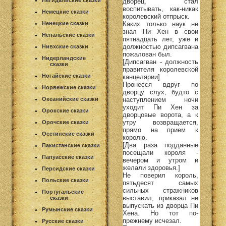
Негидальские сказки
дворец, стал
воспитывать, как-никак
Немецкие сказки
королевский отпрыск.
Каких только наук не
Ненецкие сказки
знал Пи Хен в свои
Непальские сказки
пятнадцать лет, уже и
должностью дипсагвана
Нивхские сказки
пожалован был.
Нидерландские
[Дипсагван - должность
сказки
правителя королевской
Ногайские сказки
канцелярии]
Пронесся вдруг по
Норвежские сказки
дворцу слух, будто с
наступлением ночи
Океанийские сказки
уходит Пи Хен за
Орокские сказки
дворцовые ворота, а к
утру возвращается,
Орочские сказки
прямо на прием к
Осетинские сказки
королю.
[Два раза подданные
Пакистанские сказки
посещали короля -
Папуасские сказки
вечером и утром и
желали здоровья.]
Персидские сказки
Не поверил король,
Польские сказки
пятьдесят самых
сильных стражников
Португальские
выставил, приказал не
сказки
выпускать из дворца Пи
Румынские сказки
Хена. Но тот по-
прежнему исчезал.
Русские сказки