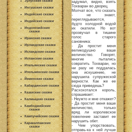
Зулусские сказки
задумал, видно, взять
Тохваран во дворец.
Ингушские сказки
Молчат все, что сказать
Индейские сказки
- не знают,
переглядываются,
Индийские сказки
будто холодной водой
их окатили. Но вот
Индонезийские
сказки
прозвучал в тишине
голос старого
Иранские сказки
сановника:
Ирландские сказки
- Да простит меня
великодушно ваше
Исландские сказки
величество. Говорят,
Испанские сказки
многие пытались
совратить Тохваран, но
Итальянские сказки
ни разу не поддалась
она искушению, не
Ительменские сказки
нарушила супружеской
Йеменские сказки
верности. Как же ее
сюда приведешь?
Кабардинские сказки
Расхохотался король,
Казахские сказки
спрашивает:
- Неужто и мне откажет?
Калмыцкие сказки
- Да простит меня ваше
Камбоджийские
величество, только
сказки
вряд ли королевское
повеление заставит ее
Кампучийские сказки
нарушить обет.
Каракалпакские
- Чем упорствовать,
сказки
отправь-ка к ней лучше