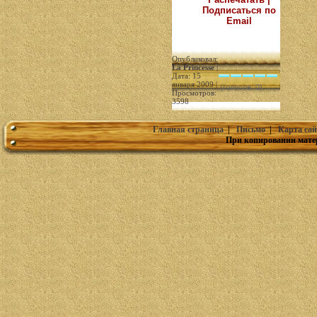
Подписаться по
Email
Опубликовал:
La Princesse
|
Дата: 15
января 2009 |
(голосов: 0)
Просмотров:
3598
Главная страница
|
Письмо
|
Карта сай
При копировании мате