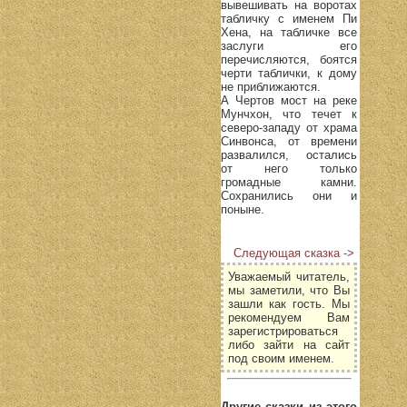
вывешивать на воротах
табличку с именем Пи
Хена, на табличке все
заслуги его
перечисляются, боятся
черти таблички, к дому
не приближаются.
А Чертов мост на реке
Мунчхон, что течет к
северо-западу от храма
Синвонса, от времени
развалился, остались
от него только
громадные камни.
Сохранились они и
поныне.
Следующая сказка ->
Уважаемый читатель,
мы заметили, что Вы
зашли как гость. Мы
рекомендуем Вам
зарегистрироваться
либо зайти на сайт
под своим именем.
Другие сказки из этого