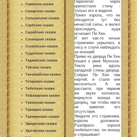
Перелетит через
Саамские сказки
крепостную стену -
только его и видели.
Саларские сказки
Понял король, что не
Селькупские сказки
обходится тут без
нечистой силы, и велел
Сербские сказки
проследить, куда
Сирийские сказки
исчезает Пи Хен.
И вот как-то ночью
Словацкие сказки
стражники укрылись в
Словенские сказки
лесу и стали наблюдать
за юношей.
Суданские сказки
Прямо из дворца Пи Хен
Таджикские сказки
пошел к реке Мунчхон.
Текла река вдоль
Тайские сказки
западной стены дворца.
Собрал Пи Хен там
Танзанийские сказки
чертей, и стали они
Татарские сказки
веселиться. А на
рассвете, при первом
Тибетские сказки
же звуке колокола,
Тофаларские сказки
вернулся юноша во
дворец, так чтобы никто
Тувинские сказки
не заметил его
Турецкие сказки
отсутствия.
Увидели это стражники,
Туркменские сказки
королю доложили.
Удмуртские сказки
Разобрало короля
любопытство, он юношу
Удэгейские сказки
и спрашивает: