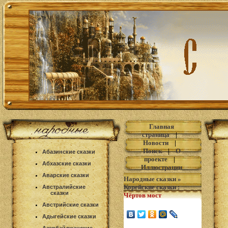
Главная
страница
|
Новости
|
Поиск
|
О
Абазинские сказки
проекте
|
Абхазские сказки
Иллюстрации
Аварские сказки
Народные сказки
»
Корейские сказки
:
Австралийские
сказки
Чёртов мост
Австрийские сказки
Адыгейские сказки