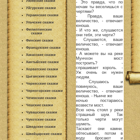
Узбекские сказки
- Это правда, что по
ночам ты веселишься с
Уйгурские сказки
чертями?
Украинские сказки
- Правда, ваше
величество, - отвечает
Ульчские сказки
юноша.
Филиппинские
- И что же, слушаются
сказки
они тебя, эти черти?
- Слушаются, ваше
Финские сказки
величество, - отвечает
Французские сказки
юноша.
- А можете вы на реке
Хакасские сказки
Мунчхон мост
Хантыйские сказки
построить? -
спрашивает король. -
Хорватские сказки
Уж очень он нужен
Цыганские сказки
людям.
- Слушаюсь и
Черкесские сказки
повинуюсь, ваше
величество, - отвечает
Черногорские сказки
юноша. - Нынче же
Чеченские сказки
ночью постараюсь
возвести мост.
Чешские сказки
Всю ночь стоял у реки
Чувашские сказки
страшный шум. Так
только черти могут
Чукотские сказки
шуметь.
Шведские сказки
Таскают они камни,
обтесывают, потом в
Швейцарские сказки
воду бросают и