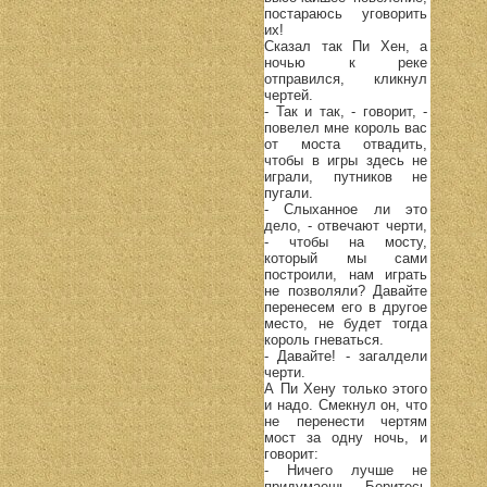
постараюсь уговорить
их!
Сказал так Пи Хен, а
ночью к реке
отправился, кликнул
чертей.
- Так и так, - говорит, -
повелел мне король вас
от моста отвадить,
чтобы в игры здесь не
играли, путников не
пугали.
- Слыханное ли это
дело, - отвечают черти,
- чтобы на мосту,
который мы сами
построили, нам играть
не позволяли? Давайте
перенесем его в другое
место, не будет тогда
король гневаться.
- Давайте! - загалдели
черти.
А Пи Хену только этого
и надо. Смекнул он, что
не перенести чертям
мост за одну ночь, и
говорит:
- Ничего лучше не
придумаешь. Беритесь