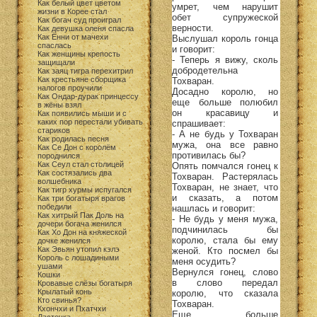
Как белый цвет цветом
умрет, чем нарушит
жизни в Корее стал
обет супружеской
Как богач суд проиграл
верности.
Как девушка оленя спасла
Как Ённи от мачехи
Выслушал король гонца
спаслась
и говорит:
Как женщины крепость
- Теперь я вижу, сколь
защищали
добродетельна
Как заяц тигра перехитрил
Как крестьяне сборщика
Тохваран.
налогов проучили
Досадно королю, но
Как Ондар-дурак принцессу
еще больше полюбил
в жёны взял
он красавицу и
Как появились мыши и с
каких пор перестали убивать
спрашивает:
стариков
- А не будь у Тохваран
Как родилась песня
мужа, она все равно
Как Се Дон с королём
противилась бы?
породнился
Как Сеул стал столицей
Опять помчался гонец к
Как состязались два
Тохваран. Растерялась
волшебника
Тохваран, не знает, что
Как тигр хурмы испугался
и сказать, а потом
Как три богатыря врагов
победили
нашлась и говорит:
Как хитрый Пак Доль на
- Не будь у меня мужа,
дочери богача женился
подчинилась бы
Как Хо Дон на княжеской
королю, стала бы ему
дочке женился
Как Эвьян утопил кэлэ
женой. Кто посмел бы
Король с лошадиными
меня осудить?
ушами
Вернулся гонец, слово
Кошки
в слово передал
Кровавые слёзы богатыря
Крылатый конь
королю, что сказала
Кто свинья?
Тохваран.
Кхончхи и Пхатчхи
Еще больше