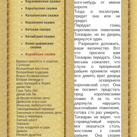
Карачаевские сказки
кого-нибудь от имени
короля.
Карельские сказки
Тогда и посмотрим,
Каталонские сказки
придет она или не
придет.
Керекские сказки
Передал гонец
королевское повеление
Кетские сказки
Тохваран, но во дворец
Китайские сказки
вернулся один.
- Разрешите доложить,
Коми-зырянские
сказки
ваше величество. Вот
что просила вам
Корейские сказки
Тохваран передать. Она
Вдовья крепость в ущелье
весьма сожалеет, что
Сунчхан
слухи о презренной
Волшебная кисточка
рабыне проникли через
Волшебная подушка
все девять врат дворца
Ворон Вэлвымтилын
Вторая легенда о
и осквернили
царствующей в Корее
королевский слух. Она
династии
не посмеет предстать
Гора Трёх Лет
пред королевскими
Династия Ли
Добродетельная дочь
очами. А за то, что
Дровосек и его сын
дерзнула нарушить
Женское любопытство
высочайшее повеление,
Заколдованный перевал
готова сто раз умереть.
Законные и незаконные дети
Заяц и черепаха
Тохваран не верит, что
Заячий хвост
справедливый король
Зеркало
мог оказаться столь
Злая колдунья и царь
жестоким к своей
Дракон
Ивовая дудочка
рабыне. Она скорее