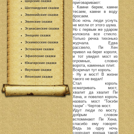
Шорские сказки
приговаривают:
- Камни берем, камни
Шотландские сказки
тесаем, камни в воду
Эвенкийские сказки
бросаем.
Всю ночь люди уснуть
Эвенские сказки
не могли от этого шума.
Эганасанские сказки
Но с первым же ударом
колокола все стихло.
Энецкие сказки
Только речка тихонько
Эскимосские сказки
журчала. Едва
рассвело, Пи Хен
Эстонские сказки
привел на берег короля,
и тот увидел мост из
Эфиопские сказки
огромных, словно
Юкагирские сказки
ворота, каменных плит.
Вскричал тут король:
Якутские сказки
- Ну и мост! В жизни
Японские сказки
такого не видал!
Стал король
осматривать мост,
хвалит да хвалит Пи
Хена, и повелел король
назвать мост “Токэби
таэри” - Чертов мост.
Идут люди по мосту,
добрым словом
вспоминают Пи Хена,
спасибо ему говорят.
Ведь за одну ночь
соорудил юноша такой