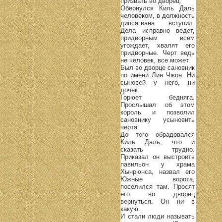
призвать во дворец.
Обернулся Киль Даль
человеком, в должность
дипсагвана вступил.
Дела исправно ведет,
придворным всем
угождает, хвалят его
придворные. Черт ведь
не человек, все может.
Был во дворце сановник
по имени Лин Чжон. Ни
сыновей у него, ни
дочек.
Горюет бедняга.
Прослышал об этом
король и позволил
сановнику усыновить
черта.
До того обрадовался
Киль Даль, что и
сказать трудно.
Приказал он выстроить
павильон у храма
Хынрюнса, назвал его
Южные ворота,
поселился там. Просят
его во дворец
вернуться. Он ни в
какую.
И стали люди называть