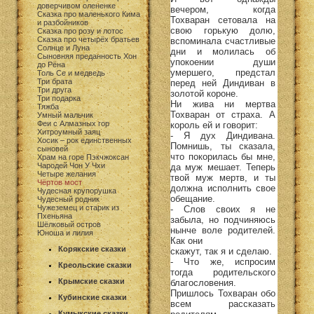
доверчивом олененке
вечером, когда
Сказка про маленького Кима
Тохваран сетовала на
и разбойников
свою горькую долю,
Сказка про розу и лотос
Сказка про четырёх братьев
вспоминала счастливые
Солнце и Луна
дни и молилась об
Сыновняя преданность Хон
упокоении души
до Рёна
умершего, предстал
Толь Се и медведь
Три брата
перед ней Диндиван в
Три друга
золотой короне.
Три подарка
Ни жива ни мертва
Тяжба
Тохваран от страха. А
Умный мальчик
Феи с Алмазных гор
король ей и говорит:
Хитроумный заяц
- Я дух Диндивана.
Хосик – рок единственных
Помнишь, ты сказала,
сыновей
что покорилась бы мне,
Храм на горе Пэкчжоксан
Чародей Чон У Чхи
да муж мешает. Теперь
Четыре желания
твой муж мертв, и ты
Чёртов мост
должна исполнить свое
Чудесная крупорушка
обещание.
Чудесный родник
Чужеземец и старик из
- Слов своих я не
Пхеньяна
забыла, но подчиняюсь
Шёлковый остров
нынче воле родителей.
Юноша и лилия
Как они
Корякские сказки
скажут, так я и сделаю.
- Что же, испросим
Креольские сказки
тогда родительского
Крымские сказки
благословения.
Пришлось Тохваран обо
Кубинские сказки
всем рассказать
Кумыкские сказки