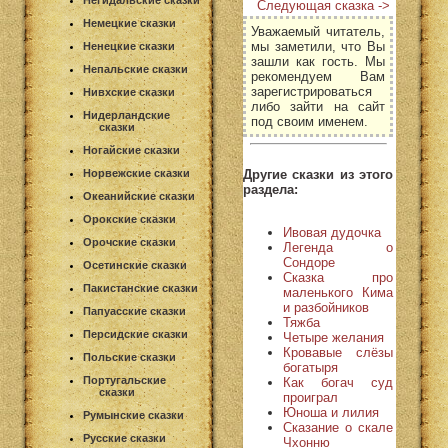
Негидальские сказки
Следующая сказка ->
Немецкие сказки
Уважаемый читатель,
мы заметили, что Вы
Ненецкие сказки
зашли как гость. Мы
Непальские сказки
рекомендуем Вам
зарегистрироваться
Нивхские сказки
либо зайти на сайт
Нидерландские
под своим именем.
сказки
Ногайские сказки
Другие сказки из этого
Норвежские сказки
раздела:
Океанийские сказки
Орокские сказки
Ивовая дудочка
Орочские сказки
Легенда о
Сондоре
Осетинские сказки
Сказка про
Пакистанские сказки
маленького Кима
и разбойников
Папуасские сказки
Тяжба
Персидские сказки
Четыре желания
Кровавые слёзы
Польские сказки
богатыря
Португальские
Как богач суд
сказки
проиграл
Юноша и лилия
Румынские сказки
Сказание о скале
Русские сказки
Чхонню