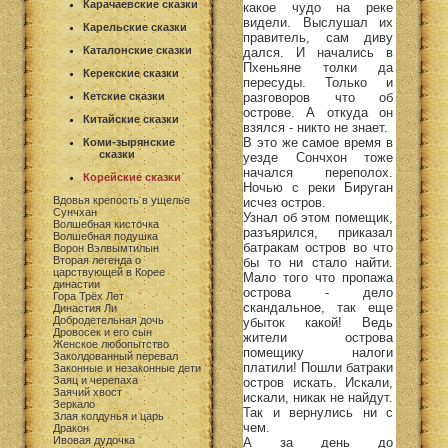
Карачаевские сказки
какое чудо на реке
видели. Выслушал их
Карельские сказки
правитель, сам диву
Каталонские сказки
дался. И начались в
Пхеньяне толки да
Керекские сказки
пересуды. Только и
разговоров что об
Кетские сказки
острове. А откуда он
Китайские сказки
взялся - никто не знает.
В это же самое время в
Коми-зырянские
сказки
уезде Сончхон тоже
начался переполох.
Корейские сказки
Ночью с реки Бируган
Вдовья крепость в ущелье
исчез остров.
Сунчхан
Узнал об этом помещик,
Волшебная кисточка
разъярился, приказал
Волшебная подушка
батракам остров во что
Ворон Вэлвымтилын
Вторая легенда о
бы то ни стало найти.
царствующей в Корее
Мало того что пропажа
династии
острова - дело
Гора Трёх Лет
скандальное, так еще
Династия Ли
Добродетельная дочь
убыток какой! Ведь
Дровосек и его сын
жители острова
Женское любопытство
помещику налоги
Заколдованный перевал
платили! Пошли батраки
Законные и незаконные дети
Заяц и черепаха
остров искать. Искали,
Заячий хвост
искали, никак не найдут.
Зеркало
Так и вернулись ни с
Злая колдунья и царь
чем.
Дракон
Ивовая дудочка
А за день до