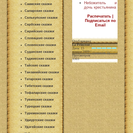
Небожитель и
Саамские сказки
дочь крестьянина
Саларские сказки
Распечатать |
Селькупские сказки
Подписаться по
Сербские сказки
Email
Сирийские сказки
Словацкие сказки
Опубликовал:
La Princesse
|
Словенские сказки
Дата: 15
Суданские сказки
января 2009 |
(голосов: 0)
Просмотров:
Таджикские сказки
3303
Тайские сказки
Танзанийские сказки
Татарские сказки
Тибетские сказки
Тофаларские сказки
Тувинские сказки
Турецкие сказки
Туркменские сказки
Удмуртские сказки
Удэгейские сказки