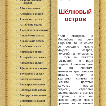
Азербайджанские
сказки
Айнские сказки
Шёлковый
Албанские сказки
остров
Алеутские сказки
Алтайские сказки
Американские сказки
Если смотреть с
Английские сказки
Моранбона на реку
Ангольские сказки
Тэдонган, то на самой
ее середине можно
Арабские сказки
увидеть остров,
Армянские сказки
похожий на полумесяц.
С горы он кажется
Ассирийские сказки
плывущей по воде
Афганские сказки
лодкой. Плакучие ивы
по его берегам,
Африканские сказки
низенькие крестьянские
Балкарские сказки
хижины, грядки с
желтыми, синими и
Баскские сказки
белыми цветами
Башкирские сказки
капусты, листья
редиски, стрелами
Беломорские сказки
расходящиеся в разные
Белорусские сказки
стороны, - все это
вместе издали можно
Бирманские сказки
принять за вытканный