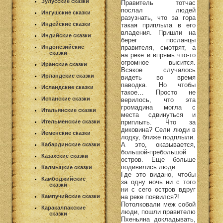
Зулусские сказки
Правитель тотчас
послал людей
Ингушские сказки
разузнать, что за гора
Индейские сказки
такая приплыла в его
владения. Пришли на
Индийские сказки
берег посланцы
правителя, смотрят, а
Индонезийские
сказки
на реке и впрямь что-то
огромное высится.
Иранские сказки
Всякое случалось
Ирландские сказки
видеть во время
паводка. Но чтобы
Исландские сказки
такое… Просто не
Испанские сказки
верилось, что эта
громадина могла с
Итальянские сказки
места сдвинуться и
приплыть. Что за
Ительменские сказки
диковина? Сели люди в
Йеменские сказки
лодку, ближе подплыли.
А это, оказывается,
Кабардинские сказки
большой-пребольшой
Казахские сказки
остров. Еще больше
подивились люди.
Калмыцкие сказки
Где это видано, чтобы
Камбоджийские
за одну ночь ни с того
сказки
ни с сего остров вдруг
на реке появился?!
Кампучийские сказки
Потолковали меж собой
Каракалпакские
люди, пошли правителю
сказки
Пхеньяна докладывать,