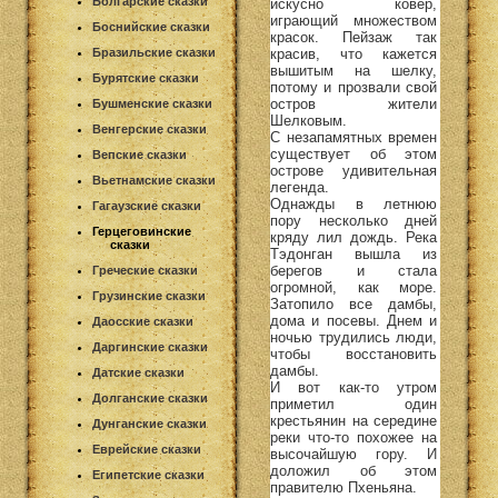
Болгарские сказки
искусно ковер,
играющий множеством
Боснийские сказки
красок. Пейзаж так
красив, что кажется
Бразильские сказки
вышитым на шелку,
Бурятские сказки
потому и прозвали свой
остров жители
Бушменские сказки
Шелковым.
Венгерские сказки
С незапамятных времен
существует об этом
Вепские сказки
острове удивительная
Вьетнамские сказки
легенда.
Однажды в летнюю
Гагаузские сказки
пору несколько дней
Герцеговинские
кряду лил дождь. Река
сказки
Тэдонган вышла из
берегов и стала
Греческие сказки
огромной, как море.
Грузинские сказки
Затопило все дамбы,
дома и посевы. Днем и
Даосские сказки
ночью трудились люди,
Даргинские сказки
чтобы восстановить
дамбы.
Датские сказки
И вот как-то утром
Долганские сказки
приметил один
крестьянин на середине
Дунганские сказки
реки что-то похожее на
Еврейские сказки
высочайшую гору. И
доложил об этом
Египетские сказки
правителю Пхеньяна.