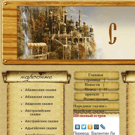
Главная
страница
|
Новости
|
Поиск
|
О
Абазинские сказки
проекте
|
Абхазские сказки
Иллюстрации
Аварские сказки
Народные сказки
»
Корейские сказки
:
Австралийские
сказки
Шёлковый остров
Австрийские сказки
Адыгейские сказки
Перевод: Валентин Ли