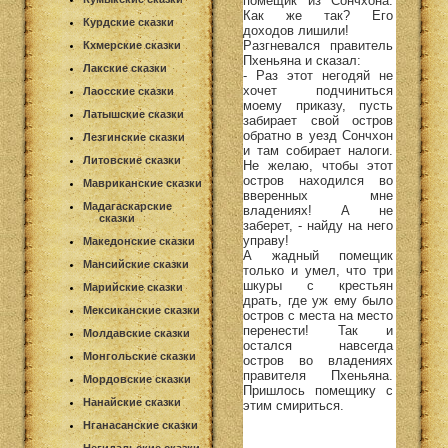
помещик из Сончхона.
Как же так? Его
Курдские сказки
доходов лишили!
Разгневался правитель
Кхмерские сказки
Пхеньяна и сказал:
Лакские сказки
- Раз этот негодяй не
хочет подчиниться
Лаосские сказки
моему приказу, пусть
Латышские сказки
забирает свой остров
обратно в уезд Сончхон
Лезгинские сказки
и там собирает налоги.
Литовские сказки
Не желаю, чтобы этот
остров находился во
Мавриканские сказки
вверенных мне
Мадагаскарские
владениях! А не
сказки
заберет, - найду на него
управу!
Македонские сказки
А жадный помещик
Мансийские сказки
только и умел, что три
шкуры с крестьян
Марийские сказки
драть, где уж ему было
Мексиканские сказки
остров с места на место
перенести! Так и
Молдавские сказки
остался навсегда
Монгольские сказки
остров во владениях
правителя Пхеньяна.
Мордовские сказки
Пришлось помещику с
Нанайские сказки
этим смириться.
Нганасанские сказки