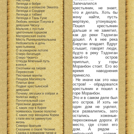
Ласточка
Запечалился
Легенда о бобре
Легенда о колоколе Эмиллэ
крестьянин, не знает,
Легенда о Сондоре
что и делать. Хоть бы
Легенда о табаке
жену найти, пусть
Легенда о Тань Гуне
мертвую, утонувшую.
Любовь юноши Пэкуна и
девушки Чжэху
Пошел крестьянин
Мальчик с пустым
дальше и не заметил,
цветочным горшком
как до реки Тэдонган
Материнская скала
дошел. А в нее река
Месть Рынныналпыльына
Небожитель и дочь
Бируган впадает. Вдруг
крестьянина
слышит, говорят люди,
О всемирном потопе
будто в реку Тэдонган
Озеро богатыря
какой-то остров
Озеро Чжанчэ
Откуда Млечный путь
приплыл, у горы
взялся
Моранбон стоит. Его во
Охотники на тигров
время наводнения
Перевозчик
принесло.
Песчаные мачты
Пещера Масипкуль
- Не иначе как это наш
Платье феи
остров! - обрадовался
Подвиг крестьянской
крестьянин и пошел к
девушки
горе Моранбон.
Почему лягушки в озёрах и
болотах живут
Это и в самом деле был
Почтительный сын
его остров. И хоть ни
Просяное дерево
один дом не уцелел,
С каких пор в Корее
все развалились, зато
появилось тонкое полотно
С каких пор женщины Кореи
остались хоженые-
стали вести замкнутую
перехоженые дороги. И
жизнь
место, где стоял его
Семеро братьев
дом. А рядом -
Сказание о скале Чхонню
Сказка о коварном тигре и
небольшой холмик.