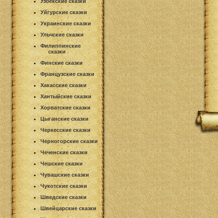
Узбекские сказки
Уйгурские сказки
Украинские сказки
Ульчские сказки
Филиппинские
сказки
Финские сказки
Французские сказки
Хакасские сказки
Хантыйские сказки
Хорватские сказки
Цыганские сказки
Черкесские сказки
Черногорские сказки
Чеченские сказки
Чешские сказки
Чувашские сказки
Чукотские сказки
Шведские сказки
Швейцарские сказки