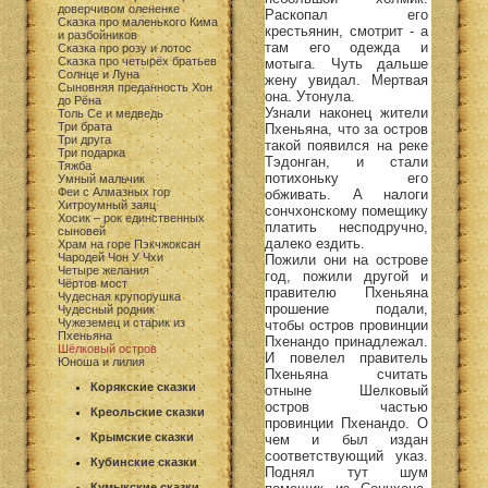
доверчивом олененке
Раскопал его
Сказка про маленького Кима
крестьянин, смотрит - а
и разбойников
там его одежда и
Сказка про розу и лотос
Сказка про четырёх братьев
мотыга. Чуть дальше
Солнце и Луна
жену увидал. Мертвая
Сыновняя преданность Хон
она. Утонула.
до Рёна
Узнали наконец жители
Толь Се и медведь
Три брата
Пхеньяна, что за остров
Три друга
такой появился на реке
Три подарка
Тэдонган, и стали
Тяжба
потихоньку его
Умный мальчик
Феи с Алмазных гор
обживать. А налоги
Хитроумный заяц
сончхонскому помещику
Хосик – рок единственных
платить несподручно,
сыновей
далеко ездить.
Храм на горе Пэкчжоксан
Чародей Чон У Чхи
Пожили они на острове
Четыре желания
год, пожили другой и
Чёртов мост
правителю Пхеньяна
Чудесная крупорушка
прошение подали,
Чудесный родник
Чужеземец и старик из
чтобы остров провинции
Пхеньяна
Пхенандо принадлежал.
Шёлковый остров
И повелел правитель
Юноша и лилия
Пхеньяна считать
Корякские сказки
отныне Шелковый
остров частью
Креольские сказки
провинции Пхенандо. О
Крымские сказки
чем и был издан
соответствующий указ.
Кубинские сказки
Поднял тут шум
Кумыкские сказки