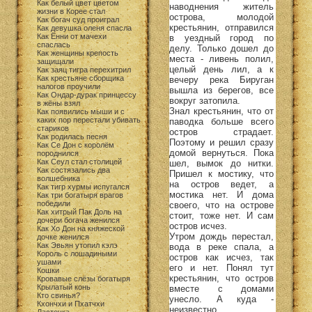
Как белый цвет цветом
наводнения житель
жизни в Корее стал
острова, молодой
Как богач суд проиграл
крестьянин, отправился
Как девушка оленя спасла
Как Ённи от мачехи
в уездный город по
спаслась
делу. Только дошел до
Как женщины крепость
места - ливень полил,
защищали
целый день лил, а к
Как заяц тигра перехитрил
Как крестьяне сборщика
вечеру река Бируган
налогов проучили
вышла из берегов, все
Как Ондар-дурак принцессу
вокруг затопила.
в жёны взял
Знал крестьянин, что от
Как появились мыши и с
каких пор перестали убивать
паводка больше всего
стариков
остров страдает.
Как родилась песня
Поэтому и решил сразу
Как Се Дон с королём
домой вернуться. Пока
породнился
Как Сеул стал столицей
шел, вымок до нитки.
Как состязались два
Пришел к мостику, что
волшебника
на остров ведет, а
Как тигр хурмы испугался
мостика нет. И дома
Как три богатыря врагов
победили
своего, что на острове
Как хитрый Пак Доль на
стоит, тоже нет. И сам
дочери богача женился
остров исчез.
Как Хо Дон на княжеской
Утром дождь перестал,
дочке женился
Как Эвьян утопил кэлэ
вода в реке спала, а
Король с лошадиными
остров как исчез, так
ушами
его и нет. Понял тут
Кошки
крестьянин, что остров
Кровавые слёзы богатыря
Крылатый конь
вместе с домами
Кто свинья?
унесло. А куда -
Кхончхи и Пхатчхи
неизвестно.