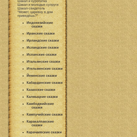
Шакал и куропатка
Шакал и молодые супруги
Шакал-свидетель
"Может, царевну в дом
приведёшь?"
Индонезийские
сказки
Иранские сказки
Ирландские сказки
Исландские сказки
Испанские сказки
Итальянские сказки
Ительменские сказки
Йеменские сказки
Кабардинские сказки
Казахские сказки
Калмыцкие сказки
Камбоджийские
сказки
Кампучийские сказки
Каракалпакские
сказки
Карачаевские сказки