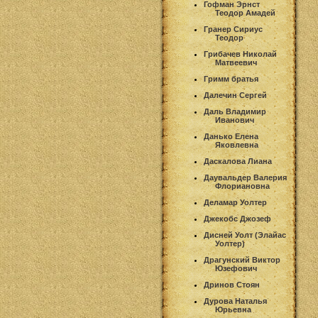
Гофман Эрнст
Теодор Амадей
Гранер Сириус
Теодор
Грибачев Николай
Матвеевич
Гримм братья
Далечин Сергей
Даль Владимир
Иванович
Данько Елена
Яковлевна
Даскалова Лиана
Даувальдер Валерия
Флориановна
Деламар Уолтер
Джекобс Джозеф
Дисней Уолт (Элайас
Уолтер)
Драгунский Виктор
Юзефович
Дринов Стоян
Дурова Наталья
Юрьевна