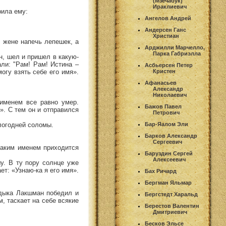
(Мзечабук)
Ираклиевич
рила ему:
Ангелов Андрей
:
Андерсен Ганс
Христиан
л жене напечь лепешек, а
Арджилли Марчелло,
Парка Габриэлла
н, шел и пришел в какую-
али: "Рам! Рам! Истина –
Асбьерсен Петер
могу взять себе его имя».
Кристен
Афанасьев
Александр
Николаевич
именем все равно умер.
Бажов Павел
». С тем он и отправился
Петрович
шлогодней соломы.
Бар-Яалом Эли
Барков Александр
Сергеевич
 таким именем приходится
Баруздин Сергей
Алексеевич
у. В ту пору солнце уже
ет: «Узнаю-ка я его имя».
Бах Ричард
Бергман Яльмар
ладыка Лакшман победил и
Бергстедт Харальд
, таскает на себе всякие
Берестов Валентин
Дмитриевич
Бесков Эльсе