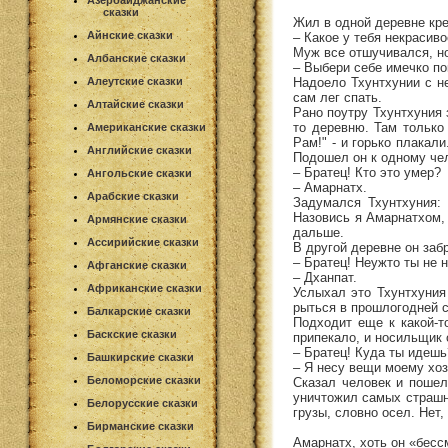
Азербайджанские
сказки
Жил в одной деревне кре
Айнские сказки
– Какое у тебя некрасиво
Муж все отшучивался, но
Албанские сказки
– Выбери себе имечко по
Надоело Тхунтхунии с н
Алеутские сказки
сам лег спать.
Алтайские сказки
Рано поутру Тхунтхуния 
то деревню. Там только 
Американские сказки
Рам!" - и горько плакал
Английские сказки
Подошел он к одному че
– Братец! Кто это умер?
Ангольские сказки
– Амарнатх.
Арабские сказки
Задумался Тхунтхуния:
Назовись я Амарнатхом, 
Армянские сказки
дальше.
Ассирийские сказки
В другой деревне он заб
– Братец! Неужто ты не 
Афганские сказки
– Дханпат.
Африканские сказки
Услыхал это Тхунтхуния
рыться в прошлогодней с
Балкарские сказки
Подходит еще к какой-т
Баскские сказки
припекало, и носильщик 
– Братец! Куда ты идешь
Башкирские сказки
– Я несу вещи моему хоз
Беломорские сказки
Сказал человек и пошел
уничтожил самых страшны
Белорусские сказки
грузы, словно осел. Нет,
Бирманские сказки
Амарнатх, хоть он «бесс