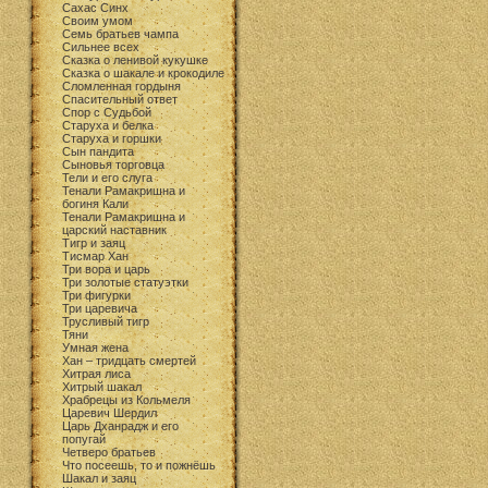
Сахас Синх
Своим умом
Семь братьев чампа
Сильнее всех
Сказка о ленивой кукушке
Сказка о шакале и крокодиле
Сломленная гордыня
Спасительный ответ
Спор с Судьбой
Старуха и белка
Старуха и горшки
Сын пандита
Сыновья торговца
Тели и его слуга
Тенали Рамакришна и
богиня Кали
Тенали Рамакришна и
царский наставник
Тигр и заяц
Тисмар Хан
Три вора и царь
Три золотые статуэтки
Три фигурки
Три царевича
Трусливый тигр
Тяни
Умная жена
Хан – тридцать смертей
Хитрая лиса
Хитрый шакал
Храбрецы из Кольмеля
Царевич Шердил
Царь Дханрадж и его
попугай
Четверо братьев
Что посеешь, то и пожнёшь
Шакал и заяц