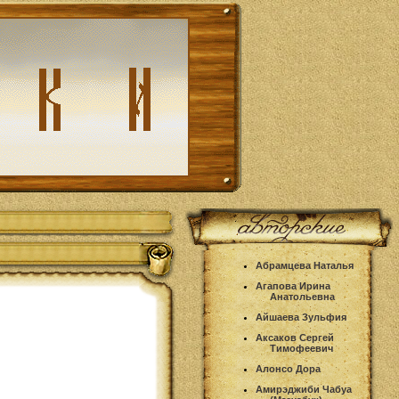
Абрамцева Наталья
Агапова Ирина
Анатольевна
Айшаева Зульфия
Аксаков Сергей
Тимофеевич
Алонсо Дора
Амирэджиби Чабуа