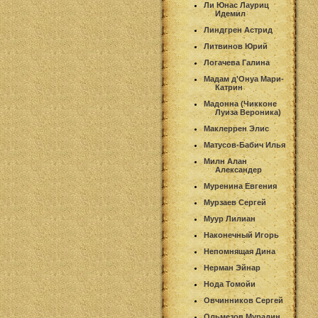
Ли Юнас Лауриц
Идемил
Линдгрен Астрид
Литвинов Юрий
Логачева Галина
Мадам д'Онуа Мари-
Катрин
Мадонна (Чикконе
Луиза Вероника)
Маклеррен Элис
Матусов-Бабич Илья
Милн Алан
Александер
Муренина Евгения
Мурзаев Сергей
Муур Лилиан
Наконечный Игорь
Непомнящая Дина
Нерман Эйнар
Нода Томойи
Овчинников Сергей
Ольмезов Мурадин