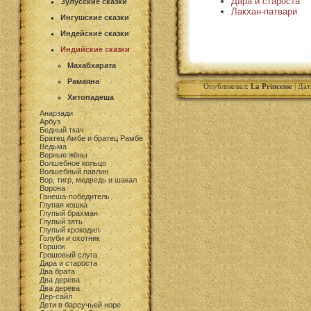
Дара и староста
Зулусские сказки
Лакхан-патвари
Ингушские сказки
Индейские сказки
Индийские сказки
Махабхарата
Рамаяна
Опубликовал:
La Princesse
| Дат
Хитопадеша
Анарзади
Арбуз
Бедный ткач
Братец Амбе и братец Рамбе
Ведьма
Верные жёны
Волшебное кольцо
Волшебный павлин
Вор, тигр, медведь и шакал
Ворона
Ганеша-победитель
Глупая кошка
Глупый брахман
Глупый зять
Глупый крокодил
Голуби и охотник
Горшок
Грошовый слуга
Дара и староста
Два брата
Два дерева
Два дерева
Дер-сайл
Дети в барсучьей норе