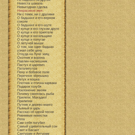
Невеста шакала
Невыгодная сделка
Некрасивое имя
Ни с теми, ни с другими
О бадшахе и его верном
соколе
О бадшахе и его шуте
О купце и его глухом друге
О купце и его приятеле
О купце и носильщике
О купце и попугае
О летучей мыши
О том, как один бадшах
узнал себе цену
Откуда на Луне заяц
Охотник и ворона
Павлин-насмешник
Пастух и царевич
Паталипутра
Пену и бобовое поле
Перечное зёрнышко
Петух и кошка
Плотник и птичка карваки
Подарок голубя
Поклонение змеям
Почему смеялась рыба
Прилепи, Махадео!
Прилипни
Путник и дерево манго
Пьяный и царь
Рассказ об одной песне
Ревнивые невестки
Репа
Сам себя погубил
Самый удивительный сон
Сант и Басант
Сантурам и Антурам