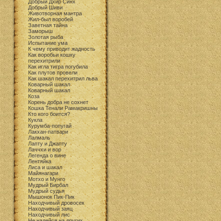
Добрый Дхир Синх
Добрый Шиви
Животворная мантра
Жил-был воробей
Заветная тайна
Заморыш
Золотая рыба
Испытание ума
К чему приводит жадность
Как воробьи кошку
перехитрили
Как игла тигра погубила
Как плутов провели
Как шакал перехитрил льва
Коварный шакал
Коварный шакал
Коза
Корень добра не сохнет
Кошка Тенали Рамакришны
Кто кого боится?
Кукла
Курумба-попугай
Лакхан-патвари
Лалмаль
Лапту и Джапту
Лаччхи и вор
Легенда о вине
Лентяйка
Лиса и шакал
Майянагари
Мотхо и Мунго
Мудрый Бирбал
Мудрый судья
Мышонок Пик-Пик
Находчивый дровосек
Находчивый заяц
Находчивый лис
Не надейся на других