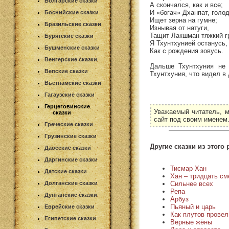
Болгарские сказки
А скончался, как и все;
И «богач» Дханпат, голо
Боснийские сказки
Ищет зерна на гумне;
Бразильские сказки
Изнывая от натуги,
Тащит Лакшман тяжкий г
Бурятские сказки
Я Тхунтхунией останусь,
Бушменские сказки
Как с рождения зовусь.
Венгерские сказки
Дальше Тхунтхуния не 
Вепские сказки
Тхунтхуния, что видел в 
Вьетнамские сказки
Гагаузские сказки
Герцеговинские
Уважаемый читатель, м
сказки
сайт под своим именем
Греческие сказки
Грузинские сказки
Другие сказки из этого 
Даосские сказки
Даргинские сказки
Тисмар Хан
Датские сказки
Хан – тридцать см
Сильнее всех
Долганские сказки
Репа
Дунганские сказки
Арбуз
Пьяный и царь
Еврейские сказки
Как плутов провел
Египетские сказки
Верные жёны