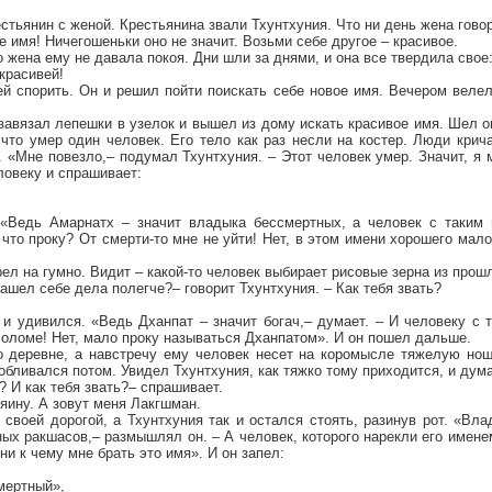
стьянин с женой. Крестьянина звали Тхунтхуния. Что ни день жена гово
е имя! Ничегошеньки оно не значит. Возьми себе другое – красивое.
 жена ему не давала покоя. Дни шли за днями, и она все твердила свое
красивей!
ей спорить. Он и решил пойти поискать себе новое имя. Вечером веле
завязал лепешки в узелок и вышел из дому искать красивое имя. Шел о
что умер один человек. Его тело как раз несли на костер. Люди крич
и. «Мне повезло,– подумал Тхунтхуния. – Этот человек умер. Значит, я 
ловеку и спрашивает:
 «Ведь Амарнатх – значит владыка бессмертных, а человек с таким 
что проку? От смерти-то мне не уйти! Нет, в этом имени хорошего мало
рел на гумно. Видит – какой-то человек выбирает рисовые зерна из про
нашел себе дела полегче?– говорит Тхунтхуния. – Как тебя звать?
 и удивился. «Ведь Дханпат – значит богач,– думает. – И человеку с
оломе! Нет, мало проку называться Дханпатом». И он пошел дальше.
о деревне, а навстречу ему человек несет на коромысле тяжелую нош
обливался потом. Увидел Тхунтхуния, как тяжко тому приходится, и дума
? И как тебя звать?– спрашивает.
яину. А зовут меня Лакгшман.
 своей дорогой, а Тхунтхуния так и остался стоять, разинув рот. «В
х ракшасов,– размышлял он. – А человек, которого нарекли его именем
 ни к чему мне брать это имя». И он запел:
мертный»,