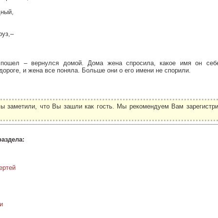
дный,
руз,–
пошел – вернулся домой. Дома жена спросила, какое имя он себ
дороге, и жена все поняла. Больше они о его имени не спорили.
ы заметили, что Вы зашли как гость. Мы рекомендуем Вам зарегистри
.
раздела:
ертей
и