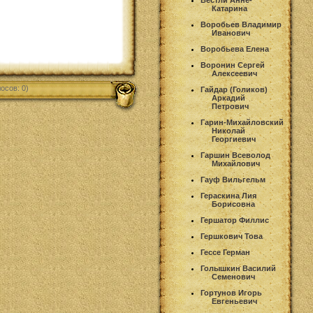
Вестли Анне-
Катарина
Воробьев Владимир
Иванович
Воробьева Елена
Воронин Сергей
Алексеевич
осов: 0)
Гайдар (Голиков)
Аркадий
Петрович
Гарин-Михайловский
Николай
Георгиевич
Гаршин Всеволод
Михайлович
Гауф Вильгельм
Гераскина Лия
Борисовна
Гершатор Филлис
Гершкович Това
Гессе Герман
Голышкин Василий
Семенович
Гортунов Игорь
Евгеньевич