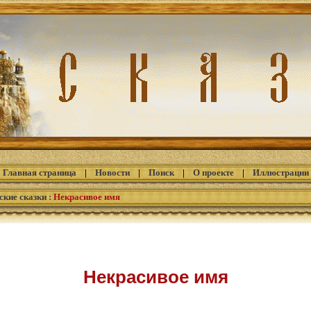
Главная страница
|
Новости
|
Поиск
|
О проекте
|
Иллюстрации
ские сказки
:
Некрасивое имя
Некрасивое имя