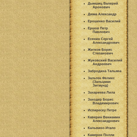
Дымшиц Валерий
Аронович
Дюма Александр
Ерошенко Василий
Ершов Петр
Павлович
Есенин Сергей
Александрович
Житков Борис
Степанович
Жуковский Василий
Андреевич
Забродина Тальяна
Зальтен Феликс
(Зальцман
Зигмунд)
Захариева Лила
Заходер Борис
Владимирович
Испиреску Петре
Каверин Вениамин
Александрович
Кальвино Итало
Камерон Полли