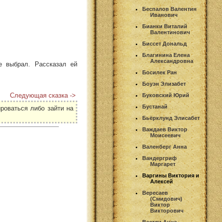
Беспалов Валентин
Иванович
Бианки Виталий
Валентинович
Биссет Дональд
Благинина Елена
Александровна
е выбрал. Рассказал ей
Босилек Ран
Боуэн Элизабет
Следующая сказка ->
Буковский Юрий
Бустанай
роваться либо зайти на
Бьёрклунд Элисабет
Важдаев Виктор
Моисеевич
Валенберг Анна
Вандергриф
Маргарет
Варгины Виктория и
Алексей
Вересаев
(Смидович)
Виктор
Викторович