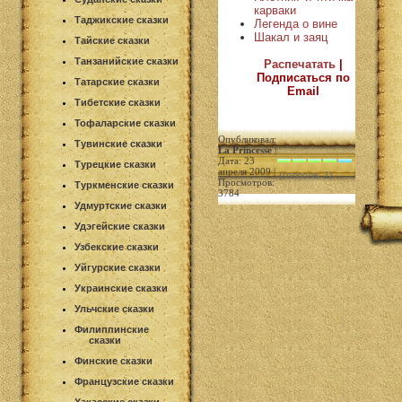
карваки
Таджикские сказки
Легенда о вине
Шакал и заяц
Тайские сказки
Танзанийские сказки
Распечатать
|
Подписаться по
Татарские сказки
Email
Тибетские сказки
Тофаларские сказки
Опубликовал:
Тувинские сказки
La Princesse
|
Дата: 23
Турецкие сказки
апреля 2009 |
(голосов: 1)
Просмотров:
Туркменские сказки
3784
Удмуртские сказки
Удэгейские сказки
Узбекские сказки
Уйгурские сказки
Украинские сказки
Ульчские сказки
Филиппинские
сказки
Финские сказки
Французские сказки