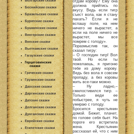
Болгарские сказки
отдам корову? Ему она
должна прийтись по
Боснийские сказки
вкусу. Ведь если тигр
съест вола, как я стану
Бразильские сказки
пахать? Если я не
Бурятские сказки
вспашу поле, на нем
ничего не вырастет, а
Бушменские сказки
если на поле ничего не
Венгерские сказки
вырастет, мы все
помрем с голоду».
Вепские сказки
Поразмыслив так, он
Вьетнамские сказки
сказал тигру:
– О господин тигр! Вол
Гагаузские сказки
твой. Но если ты
Герцеговинские
пожелаешь, я пригоню
сказки
тебе из дому корову.
Ведь без вола я совсем
Греческие сказки
пропаду, а без коровы
Грузинские сказки
жить все-таки можно.
– Ну ладно,–
Даосские сказки
смилостивился тигр. –
Даргинские сказки
Только веди ее
побыстрее, я чуть не
Датские сказки
умираю с голоду.
Долганские сказки
Бросился крестьянин
домой. Бежит, плачет,
Дунганские сказки
по голове себя бьет. На
Еврейские сказки
пороге его встретила
жена. Крестьянин
Египетские сказки
рассказал ей, что с ним