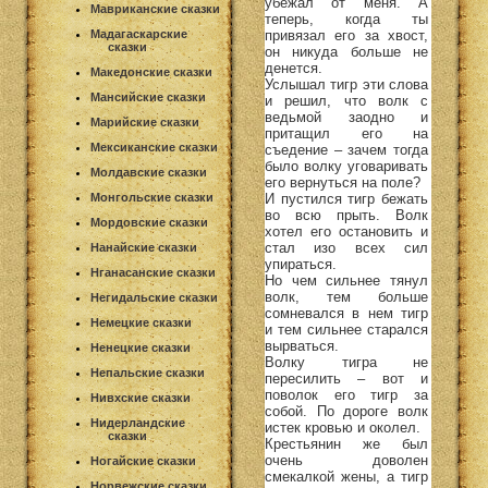
убежал от меня. А
Мавриканские сказки
теперь, когда ты
привязал его за хвост,
Мадагаскарские
сказки
он никуда больше не
денется.
Македонские сказки
Услышал тигр эти слова
Мансийские сказки
и решил, что волк с
ведьмой заодно и
Марийские сказки
притащил его на
Мексиканские сказки
съедение – зачем тогда
было волку уговаривать
Молдавские сказки
его вернуться на поле?
И пустился тигр бежать
Монгольские сказки
во всю прыть. Волк
Мордовские сказки
хотел его остановить и
стал изо всех сил
Нанайские сказки
упираться.
Нганасанские сказки
Но чем сильнее тянул
волк, тем больше
Негидальские сказки
сомневался в нем тигр
Немецкие сказки
и тем сильнее старался
вырваться.
Ненецкие сказки
Волку тигра не
Непальские сказки
пересилить – вот и
поволок его тигр за
Нивхские сказки
собой. По дороге волк
Нидерландские
истек кровью и околел.
сказки
Крестьянин же был
очень доволен
Ногайские сказки
смекалкой жены, а тигр
Норвежские сказки