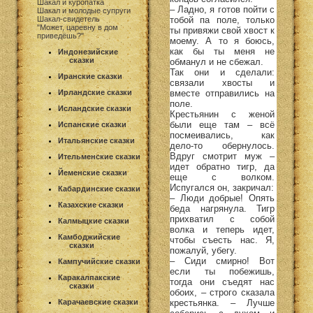
Шакал и куропатка
– Ладно, я готов пойти с
Шакал и молодые супруги
тобой па поле, только
Шакал-свидетель
"Может, царевну в дом
ты привяжи свой хвост к
приведёшь?"
моему. А то я боюсь,
как бы ты меня не
Индонезийские
сказки
обманул и не сбежал.
Так они и сделали:
Иранские сказки
связали хвосты и
вместе отправились на
Ирландские сказки
поле.
Исландские сказки
Крестьянин с женой
были еще там – всё
Испанские сказки
посмеивались, как
Итальянские сказки
дело-то обернулось.
Вдруг смотрит муж –
Ительменские сказки
идет обратно тигр, да
Йеменские сказки
еще с волком.
Испугался он, закричал:
Кабардинские сказки
– Люди добрые! Опять
Казахские сказки
беда нагрянула. Тигр
прихватил с собой
Калмыцкие сказки
волка и теперь идет,
Камбоджийские
чтобы съесть нас. Я,
сказки
пожалуй, убегу.
– Сиди смирно! Вот
Кампучийские сказки
если ты побежишь,
Каракалпакские
тогда они съедят нас
сказки
обоих, – строго сказала
крестьянка. – Лучше
Карачаевские сказки