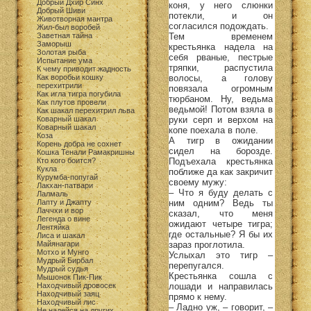
Добрый Дхир Синх
коня, у него слюнки
Добрый Шиви
потекли, и он
Животворная мантра
согласился подождать.
Жил-был воробей
Тем временем
Заветная тайна
Заморыш
крестьянка надела на
Золотая рыба
себя рваные, пестрые
Испытание ума
тряпки, распустила
К чему приводит жадность
волосы, а голову
Как воробьи кошку
перехитрили
повязала огромным
Как игла тигра погубила
тюрбаном. Ну, ведьма
Как плутов провели
ведьмой! Потом взяла в
Как шакал перехитрил льва
руки серп и верхом на
Коварный шакал
Коварный шакал
копе поехала в поле.
Коза
А тигр в ожидании
Корень добра не сохнет
сидел на борозде.
Кошка Тенали Рамакришны
Подъехала крестьянка
Кто кого боится?
Кукла
поближе да как закричит
Курумба-попугай
своему мужу:
Лакхан-патвари
– Что я буду делать с
Лалмаль
ним одним? Ведь ты
Лапту и Джапту
Лаччхи и вор
сказал, что меня
Легенда о вине
ожидают четыре тигра;
Лентяйка
где остальные? Я бы их
Лиса и шакал
зараз проглотила.
Майянагари
Мотхо и Мунго
Услыхал это тигр –
Мудрый Бирбал
перепугался.
Мудрый судья
Крестьянка сошла с
Мышонок Пик-Пик
лошади и направилась
Находчивый дровосек
Находчивый заяц
прямо к нему.
Находчивый лис
– Ладно уж, – говорит, –
Не надейся на других