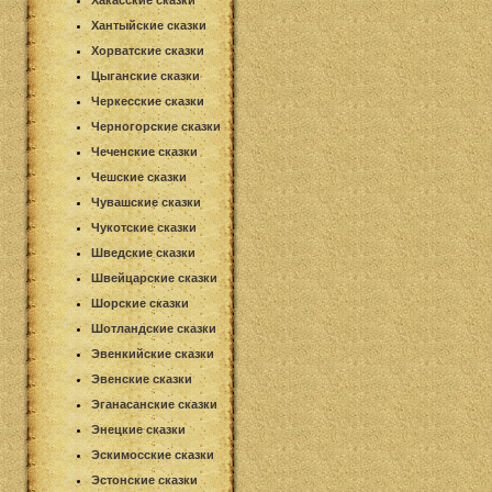
Хакасские сказки
Хантыйские сказки
Хорватские сказки
Цыганские сказки
Черкесские сказки
Черногорские сказки
Чеченские сказки
Чешские сказки
Чувашские сказки
Чукотские сказки
Шведские сказки
Швейцарские сказки
Шорские сказки
Шотландские сказки
Эвенкийские сказки
Эвенские сказки
Эганасанские сказки
Энецкие сказки
Эскимосские сказки
Эстонские сказки