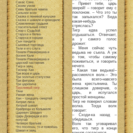
Сахас Синх
– Привет тебе, царь
Своим умом
зверей! – говорит ему с
Семь братьев чампа
поклоном. – Что это ты
Сильнее всех
так запыхался? Беда
Сказка о ленивой кукушке
Сказка о шакале и крокодиле
какая-нибудь
Сломленная гордыня
стряслась?
Спасительный ответ
Тигр едва успел
Спор с Судьбой
отдышаться. Отвечает,
Старуха и белка
Старуха и горшки
а у самого голос
Сын пандита
дрожит:
Сыновья торговца
– Меня сейчас чуть
Тели и его слуга
ведьма не съела. А уж
Тенали Рамакришна и
богиня Кали
о том, чтобы самому
Тенали Рамакришна и
поживиться, и говорить
царский наставник
нечего.
Тигр и заяц
– Какая там ведьма!–
Тисмар Хан
Три вора и царь
рассмеялся волк.– Это
Три золотые статуэтки
была всего-навсего
Три фигурки
жена крестьянина. Ты
Три царевича
слишком доверчив, о
Трусливый тигр
Тяни
царь, и испугался
Умная жена
простой женщины.
Хан – тридцать смертей
Тигр не поверил словам
Хитрая лиса
волка. Тогда волк
Хитрый шакал
Храбрецы из Кольмеля
говорит:
Царевич Шердил
– Сходи-ка назад –
Царь Дханрадж и его
убедишься.
попугай
Волк так уговаривал
Четверо братьев
Что посеешь, то и пожнёшь
его, что тигр в конце
Шакал и заяц
концов согласился.