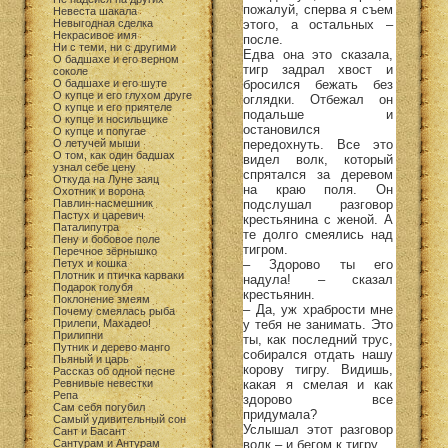
пожалуй, сперва я съем
Невеста шакала
этого, а остальных –
Невыгодная сделка
Некрасивое имя
после.
Ни с теми, ни с другими
Едва она это сказала,
О бадшахе и его верном
тигр задрал хвост и
соколе
бросился бежать без
О бадшахе и его шуте
О купце и его глухом друге
оглядки. Отбежал он
О купце и его приятеле
подальше и
О купце и носильщике
остановился
О купце и попугае
передохнуть. Все это
О летучей мыши
О том, как один бадшах
видел волк, который
узнал себе цену
спрятался за деревом
Откуда на Луне заяц
на краю поля. Он
Охотник и ворона
подслушал разговор
Павлин-насмешник
Пастух и царевич
крестьянина с женой. А
Паталипутра
те долго смеялись над
Пену и бобовое поле
тигром.
Перечное зёрнышко
– Здорово ты его
Петух и кошка
Плотник и птичка карваки
надула! – сказал
Подарок голубя
крестьянин.
Поклонение змеям
– Да, уж храбрости мне
Почему смеялась рыба
у тебя не занимать. Это
Прилепи, Махадео!
Прилипни
ты, как последний трус,
Путник и дерево манго
собирался отдать нашу
Пьяный и царь
корову тигру. Видишь,
Рассказ об одной песне
какая я смелая и как
Ревнивые невестки
Репа
здорово все
Сам себя погубил
придумала?
Самый удивительный сон
Услышал этот разговор
Сант и Басант
волк – и бегом к тигру.
Сантурам и Антурам