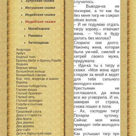
Зулусские сказки
случилось.
– Выводи-ка ее
Ингушские сказки
поскорее, а то как бы
Индейские сказки
без меня тигр не сожрал
обоих волов.
Индийские сказки
– И не подумаю отдать
тигру корову,– отвечает
Махабхарата
жена. – Что я буду
Рамаяна
делать без молока?
Спорили они долго.
Хитопадеша
Наконец жена, которая
Анарзади
была ум-ней, смелей и
Арбуз
хитрей своего мужа,
Бедный ткач
придумала:
Братец Амбе и братец Рамбе
Ведьма
– Иди-ка ты к тигру и
Верные жёны
скажи: «Моя жена идет
Волшебное кольцо
следом за мной и ведет
Волшебный павлин
для тебя сильного
Вор, тигр, медведь и шакал
Ворона
молодого коня».
Ганеша-победитель
Крестьянин не
Глупая кошка
соглашался, да жена
Глупый брахман
все же уговорила. И он,
Глупый зять
Глупый крокодил
замирая от страха,
Голуби и охотник
снова пошел в поле.
Горшок
– Ах, господин тигр!
Грошовый слуга
Потерпи чуточку.
Дара и староста
Два брата
Сейчас моя жена
Два дерева
приведет тебе молодого
Два дерева
коня.
Дер-сайл
Как услышал тигр про
Дети в барсучьей норе