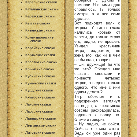
соберись с духом и
Карельские сказки
помолчи. Я с ними одна
справлюсь. Ты только
Каталонские сказки
смотри, а я все сама
Керекские сказки
сделаю.
Вот подходят волк с
Кетские сказки
тигром. У тигра глаза
Китайские сказки
налились кровью от
злости, да только страх
Коми-зырянские
его, видно, не прошел.
сказки
Увидел крестьянин
Корейские сказки
тигра, задрожал, но
жена его, как ни в чем
Корякские сказки
не бывало, говорит:
Креольские сказки
– Эй, дружище! Ты что
же это? Обещал мне
Крымские сказки
связать хвостами и
Кубинские сказки
привести четырех
тигров, а ведешь только
Кумыкские сказки
одного. Что мне с ним
Курдские сказки
одним делать?
Тигр обомлел и с
Кхмерские сказки
подозрением взглянул
Лакские сказки
на водка, а крестьянка
совсем расхрабрилась,
Лаосские сказки
подошла к волку по-
Латышские сказки
ближе и говорит:
– Ну ладно, не бойся.
Лезгинские сказки
Сейчас я съем этого.
Литовские сказки
Ведь он уже один раз