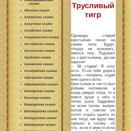
Азербайджанские
Трусливый
сказки
Айнские сказки
тигр
Албанские сказки
Алеутские сказки
Алтайские сказки
Однажды старый
Американские сказки
крестьянин пахал на
своем поле. Вдруг,
Английские сказки
откуда ни возьмись,
Ангольские сказки
явился тигр. Подошел
он к крестьянину, да как
Арабские сказки
зарычит:
Армянские сказки
– Эй старик! Я хочу
есть. Если тебе дорога
Ассирийские сказки
жизнь – поперечь, отдай
Афганские сказки
мне одного вола.
Крестьянин и так-то был
Африканские сказки
робким человеком, а
Балкарские сказки
когда увидал тигра, то и
вовсе душа у него в
Баскские сказки
пятки, ушла. Задрожал
Башкирские сказки
он всем телом, выпряг
волов и совсем уж
Беломорские сказки
хотел отдать одного из
Белорусские сказки
них тигру, как вдруг ему
пришло в голову: «А
Бирманские сказки
что, если я вместо вола