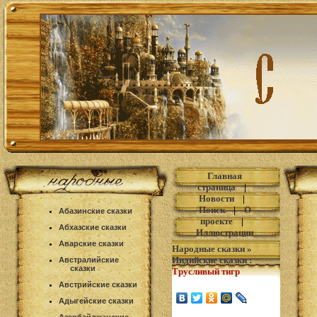
Главная
страница
|
Новости
|
Поиск
|
О
Абазинские сказки
проекте
|
Абхазские сказки
Иллюстрации
Аварские сказки
Народные сказки
»
Индийские сказки
:
Австралийские
сказки
Трусливый тигр
Австрийские сказки
Адыгейские сказки