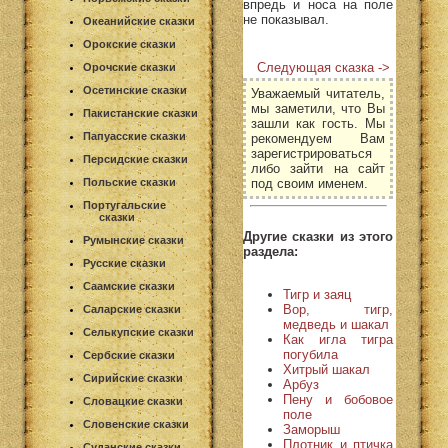
впредь и носа на поле
не показывал.
Океанийские сказки
Орокские сказки
Следующая сказка ->
Орочские сказки
Осетинские сказки
Уважаемый читатель,
мы заметили, что Вы
Пакистанские сказки
зашли как гость. Мы
Папуасские сказки
рекомендуем Вам
зарегистрироваться
Персидские сказки
либо зайти на сайт
под своим именем.
Польские сказки
Португальские
сказки
Другие сказки из этого
Румынские сказки
раздела:
Русские сказки
Саамские сказки
Тигр и заяц
Вор, тигр,
Саларские сказки
медведь и шакал
Селькупские сказки
Как игла тигра
погубила
Сербские сказки
Хитрый шакал
Сирийские сказки
Арбуз
Пену и бобовое
Словацкие сказки
поле
Словенские сказки
Заморыш
Плотник и птичка
Суданские сказки