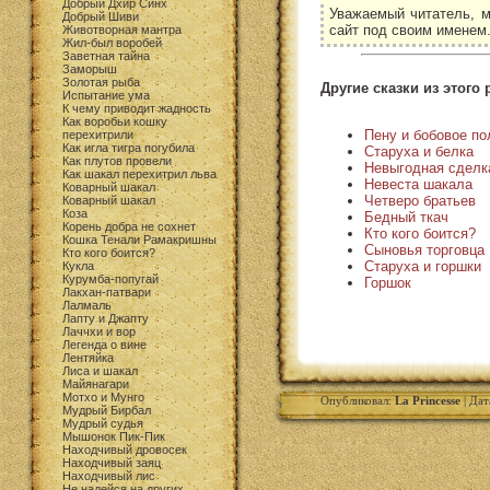
Добрый Дхир Синх
Уважаемый читатель, м
Добрый Шиви
сайт под своим именем
Животворная мантра
Жил-был воробей
Заветная тайна
Заморыш
Золотая рыба
Другие сказки из этого 
Испытание ума
К чему приводит жадность
Как воробьи кошку
Пену и бобовое по
перехитрили
Как игла тигра погубила
Старуха и белка
Как плутов провели
Невыгодная сделк
Как шакал перехитрил льва
Невеста шакала
Коварный шакал
Четверо братьев
Коварный шакал
Коза
Бедный ткач
Корень добра не сохнет
Кто кого боится?
Кошка Тенали Рамакришны
Сыновья торговца
Кто кого боится?
Старуха и горшки
Кукла
Курумба-попугай
Горшок
Лакхан-патвари
Лалмаль
Лапту и Джапту
Лаччхи и вор
Легенда о вине
Лентяйка
Лиса и шакал
Майянагари
Мотхо и Мунго
Опубликовал:
La Princesse
| Дат
Мудрый Бирбал
Мудрый судья
Мышонок Пик-Пик
Находчивый дровосек
Находчивый заяц
Находчивый лис
Не надейся на других