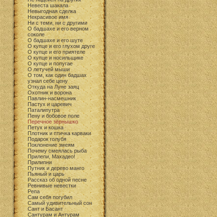
Невеста шакала
Невыгодная сделка
Некрасивое имя
Ни с теми, ни с другими
О бадшахе и его верном
соколе
О бадшахе и его шуте
О купце и его глухом друге
О купце и его приятеле
О купце и носильщике
О купце и попугае
О летучей мыши
О том, как один бадшах
узнал себе цену
Откуда на Луне заяц
Охотник и ворона
Павлин-насмешник
Пастух и царевич
Паталипутра
Пену и бобовое поле
Перечное зёрнышко
Петух и кошка
Плотник и птичка карваки
Подарок голубя
Поклонение змеям
Почему смеялась рыба
Прилепи, Махадео!
Прилипни
Путник и дерево манго
Пьяный и царь
Рассказ об одной песне
Ревнивые невестки
Репа
Сам себя погубил
Самый удивительный сон
Сант и Басант
Сантурам и Антурам