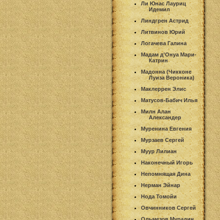
Ли Юнас Лауриц
Идемил
Линдгрен Астрид
Литвинов Юрий
Логачева Галина
Мадам д'Онуа Мари-
Катрин
Мадонна (Чикконе
Луиза Вероника)
Маклеррен Элис
Матусов-Бабич Илья
Милн Алан
Александер
Муренина Евгения
Мурзаев Сергей
Муур Лилиан
Наконечный Игорь
Непомнящая Дина
Нерман Эйнар
Нода Томойи
Овчинников Сергей
Ольмезов Мурадин