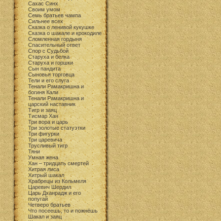
Сахас Синх
Своим умом
Семь братьев чампа
Сильнее всех
Сказка о ленивой кукушке
Сказка о шакале и крокодиле
Сломленная гордыня
Спасительный ответ
Спор с Судьбой
Старуха и белка
Старуха и горшки
Сын пандита
Сыновья торговца
Тели и его слуга
Тенали Рамакришна и
богиня Кали
Тенали Рамакришна и
царский наставник
Тигр и заяц
Тисмар Хан
Три вора и царь
Три золотые статуэтки
Три фигурки
Три царевича
Трусливый тигр
Тяни
Умная жена
Хан – тридцать смертей
Хитрая лиса
Хитрый шакал
Храбрецы из Кольмеля
Царевич Шердил
Царь Дханрадж и его
попугай
Четверо братьев
Что посеешь, то и пожнёшь
Шакал и заяц