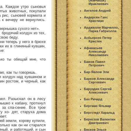
(Мзечабук)
Ираклиевич
а. Каждое утро сыновья
итых животных, покупали
Ангелов Андрей
а рис, сыновей кормила и
Андерсен Ганс
 к вечеру не вернулись.
Христиан
Арджилли Марчелло,
зернышка сухого нет».
Парка Габриэлла
 бродячий колдун из тех,
свою беду.
Асбьерсен Петер
ни теперь у него в брюхе
Кристен
ожи их в глиняный кувшин,
Афанасьев
че:
Александр
Николаевич
ько ты обещай мне, что
Бажов Павел
Петрович
аю, как ты говоришь.
Бар-Яалом Эли
ал колдун над кувшином и
Барков Александр
ин ростом, и черный, как
Сергеевич
Баруздин Сергей
Алексеевич
шел. Разыскал он в лесу
Бах Ричард
нышко к кабану, проткнул
Бергман Яльмар
за спа-сение. Все трое
у хо- дят, старуха дома
Бергстедт Харальд
ает.
Берестов Валентин
ей земли, корову купили,
Дмитриевич
лько как он ни старался
мный, и работящий, и сын
Бесков Эльсе