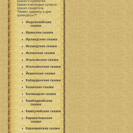
Шакал и куропатка
Шакал и молодые супруги
Шакал-свидетель
"Может, царевну в дом
приведёшь?"
Индонезийские
сказки
Иранские сказки
Ирландские сказки
Исландские сказки
Испанские сказки
Итальянские сказки
Ительменские сказки
Йеменские сказки
Кабардинские сказки
Казахские сказки
Калмыцкие сказки
Камбоджийские
сказки
Кампучийские сказки
Каракалпакские
сказки
Карачаевские сказки