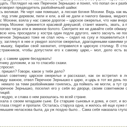
цать. Поглядел на них Перечное Зернышко и понял, что попал он к разб
аговорил предводитель разбойничьей шайки:
сь великая. Не черт нам помешал, а лесная богиня Мохини. Ведь как м
под этим деревом, пили и ели, а ей не дали и гнилого банана, медног
ас Мохини, взяла у нас самое дорогое – царское ожерелье, что нам вчер
теперь Мохини: прикинется красивой девушкой, станет манить, звать, а 
логово тигра или в змеиное болото. Смотрите же не давайте себя обману
всю ночь просидели у костра один подле другого, никто заснуть не п
речное Зернышко тоже не спал ночь – сидел на суку и пошевелиться б
у, заглянул в нее и увидел золотое ожерелье, драгоценными камнями 
мышку, барабан свой захватил, отправился в царскую столицу. В сто
стражников, чтобы допустили его к самому царю,– мол, дело есть в
цу, с самим царем беседовать!
нику доложим, и за то спасибо скажи.
спросил:
 пришел? Говори, какое у тебя дело?
зал советнику царское ожерелье и рассказал, как он встретил в л
равду важное, отвел Перечное Зернышко к царю, и царь в тот же день по
немало за теми разбойниками гонялись, да поймать не могли, а тут с
речное Зернышко, поселил его у себя во дворце, своим советником 
лицей.
 мудро, и слава о нем разошлась по всей стране.
ыхала о своем младшем сыне. Ее старшие сыновья и дома, и скот, и в
 глаза глядят и пропали. Осталась старуха одна, и жилось ей еще хуже 
емышем неласкова была, да уж поздно было... Сама себя наказала глупа