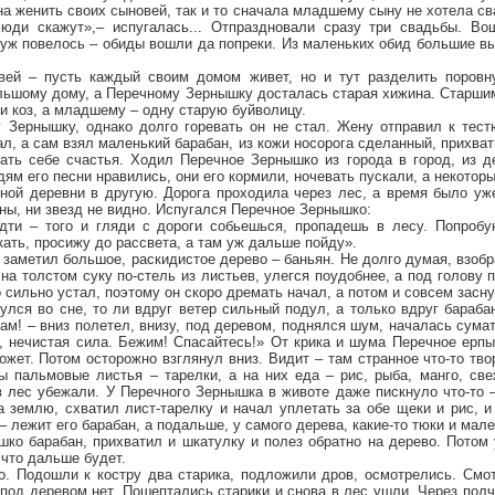
а женить своих сыновей, так и то сначала младшему сыну не хотела св
люди скажут»,– испугалась... Отпраздновали сразу три свадьбы. В
к уж повелось – обиды вошли да попреки. Из маленьких обид большие вы
вей – пусть каждый своим домом живет, но и тут разделить поровн
льшому дому, а Перечному Зернышку досталась старая хижина. Старши
, и коз, а младшему – одну старую буйволицу.
Зернышку, однако долго горевать он не стал. Жену отправил к тес
л, а сам взял маленький барабан, из кожи носорога сделанный, прихва
кать себе счастья. Ходил Перечное Зернышко из города в город, из д
дям его песни нравились, они его кормили, ночевать пускали, а некотор
дной деревни в другую. Дорога проходила через лес, а время было уж
ны, ни звезд не видно. Испугался Перечное Зернышко:
ти – того и гляди с дороги собьешься, пропадешь в лесу. Попробу
кать, просижу до рассвета, а там уж дальше пойду».
 заметил большое, раскидистое дерево – баньян. Не долго думая, взо
 на толстом суку по-стель из листьев, улегся поудобнее, а под голову 
сильно устал, поэтому он скоро дремать начал, а потом и совсем засну
улся во сне, то ли вдруг ветер сильный подул, а только вдруг бараба
ам! – вниз полетел, внизу, под деревом, поднялся шум, началась сума
о, нечистая сила. Бежим! Спасайтесь!» От крика и шума Перечное ерп
может. Потом осторожно взглянул вниз. Видит – там странное что-то тво
ны пальмовые листья – тарелки, а на них еда – рис, рыба, манго, св
в лес убежали. У Перечного Зернышка в животе даже пискнуло что-то 
 землю, схватил лист-тарелку и начал уплетать за обе щеки и рис, и
– лежит его барабан, а подальше, у самого дерева, какие-то тюки и мал
ко барабан, прихватил и шкатулку и полез обратно на дерево. Потом 
 что дальше будет.
. Подошли к костру два старика, подложили дров, осмотрелись. Смот
под деревом нет. Пошептались старики и снова в лес ушли. Через полч