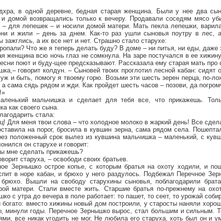
дхра, в одной деревне, бедная старая женщина. Были у нее два сын
 и домой возвращались только к вечеру. Продавали соседям мясо уб
о – для лепешек – и носили домой матери. Мать пекла лепешки, варил
они и жили – день за днем. Как-то раз ушли сыновья поутру в лес, а
 зажглись, а их все нет и нет. Страшно стало старухе:
ропали? Что же я теперь делать буду? В доме – ни питья, ни еды, даже 
ая женщина всю ночь глаз не сомкнула. На заре постучался в ее хижину
песни поют и буду-щее предсказывают. Рассказала ему старая мать про 
шка,– говорит колдун. – Сыновей твоих проглотил лесной кабан: сидят о
к уж и быть, помогу я твоему горю. Возьми эти шесть зерен перца, по-л
 а сама сядь рядом и жди. Как пройдет шесть часов – позови, да погром
!»
аленький мальчишка и сделает для тебя все, что прикажешь. Тол
ка как своего сына.
лагодарить стала:
ец! Для меня твои слова – что холодное молоко в жаркий день! Все сдел
оставила на порог, бросила в кувшин зерна, сама рядом села. Пошепт
рез положенный срок вылез из кувшина мальчишка – маленький, с кувш
онился он старухе и говорит:
 ты мне сделать прикажешь?
говорит старуха, – освободи своих братьев.
ое Зернышко острое копье, с которым братья на охоту ходили, и по
спит в норе кабан, и брюхо у него раздулось. Подбежал Перечное Зер
 брюхо. Вышли на свободу старухины сыновья, поблагодарили брата 
рой матери. Стали вместе жить. Старшие братья по-прежнему на охот
ко с утра до вечера в поле работает: то пашет, то сеет, то урожай собир
богато: вместо хижины новый дом построили, у старосты наняли хорош
, минули годы. Перечное Зернышко вырос, стал большим и сильным. То
ями, все никак угодить не мог. Не любила его старуха, хоть был он и у