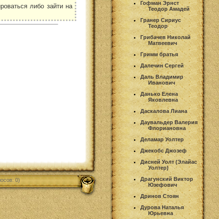
Гофман Эрнст
роваться либо зайти на
Теодор Амадей
Гранер Сириус
Теодор
Грибачев Николай
Матвеевич
Гримм братья
Далечин Сергей
Даль Владимир
Иванович
Данько Елена
Яковлевна
Даскалова Лиана
Даувальдер Валерия
Флориановна
Деламар Уолтер
Джекобс Джозеф
Дисней Уолт (Элайас
Уолтер)
Драгунский Виктор
осов: 0)
Юзефович
Дринов Стоян
Дурова Наталья
Юрьевна