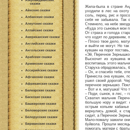
Азербайджанские
сказки
Жила-была в стране Ан
Айнские сказки
уходили в лес на охоту
соль, перец, рис и прос
Албанские сказки
себя не забывала. Так 
Стемнело, на небе звезды
Алеутские сказки
«Куда это сыновья мои п
Алтайские сказки
От страха и голода стар
что ходят по деревням, 
Американские сказки
– Плохо твое дело, мату
Английские сказки
и выйти не могут. Но та
кувшин на порог поставь,
Ангольские сказки
«Эй, Перечное Зернышко
Арабские сказки
Выскочит из кувшина м
воспитаешь этого мальчи
Армянские сказки
Старуха обрадовалась, б
Ассирийские сказки
– Ох, и спасибо тебе, от
Принесла она кувшин, п
Афганские сказки
ушел своей дорогой. Че
Африканские сказки
перечное зернышко. Покл
– Вот и я, матушка! Что
Балкарские сказки
– Поди, сынок, в лес, – 
Баскские сказки
Схватил мальчик Перечн
большую нору и видит: 
Башкирские сказки
острым копьем кабанье
Беломорские сказки
вернулись домой, к ста
сидит, а Перечное Зерныш
Белорусские сказки
Мало-помалу зажили они 
буйвола. Прошли месяцы
Бирманские сказки
помогать матери с брать