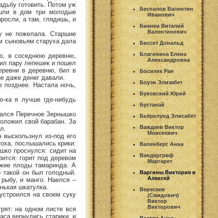
адьбу готовить. Потом уж
Беспалов Валентин
ошли в дом три молодые
Иванович
росли, а там, глядишь, и
Бианки Виталий
Валентинович
у не пожелала. Старшие
м сыновьям старуха дала
Биссет Дональд
Благинина Елена
тю, в соседнюю деревню,
Александровна
тил пару лепешек и пошел
еревни в деревню, бил в
Босилек Ран
ые даже денег давали.
Боуэн Элизабет
е позднее. Настала ночь,
Буковский Юрий
ю-ка я лучше где-нибудь
Бустанай
брался Перечное Зернышко
Бьёрклунд Элисабет
положил свой барабан. За
Важдаев Виктор
л.
Моисеевич
н выскользнул из-под его
тоха, послышались крики:
Валенберг Анна
ышко проснулся: сидит на
Вандергриф
рится: горит под деревом
Маргарет
ежие плоды тамаринда. А
– такой он был голодный.
Варгины Виктория и
Алексей
 рыбу, и манго. Наелся –
енькая шкатулка.
Вересаев
устроился на своем суку
(Смидович)
Виктор
Викторович
рят: на одном листе вся
аса вернулись старики, и