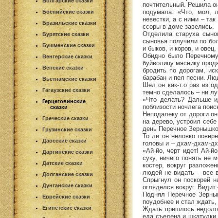
Болгарские сказки
почтительный. Решила он
подумала: «Что, мол, 
Боснийские сказки
невестки, а с ними – та
Бразильские сказки
ссоры в доме завелись.
Отделила старуха сыно
Бурятские сказки
сыновья получили по бо
Бушменские сказки
и быков, и коров, и овец
Обидно было Перечному 
Венгерские сказки
буйволицу мяснику прода
Вепские сказки
бродить по дорогам, ис
барабан и пел песни. Лю
Вьетнамские сказки
Шел он как-т.о раз из о
Гагаузские сказки
темно сделалось – ни лу
«Что делать? Дальше ид
Герцеговинские
поблизости ночлега поис
сказки
Неподалеку от дороги он
Греческие сказки
на дерево, устроил себе
день Перечное Зернышко 
Грузинские сказки
То ли он неловко поверн
Даосские сказки
головы и – дхам-дхам-дх
«Ай-йо, черт идет! Ай-й
Даргинские сказки
суку, ничего понять не 
Датские сказки
костер, вокруг разложе
людей не видать – все 
Долганские сказки
Спрыгнул он поскорей на
Дунганские сказки
огляделся вокруг. Видит 
Поднял Перечное Зерныш
Еврейские сказки
поудобнее и стал ждать,
Египетские сказки
Ждать пришлось недолго
еда съедена и шкатулки 