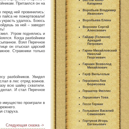
Вестли Анне-
ойникам. Притаился он на
Катарина
Воробьев Владимир
ы перед ней провинились:
Иванович
о пайса не пожертвовали!
а украсть удалось. Боюсь
Воробьева Елена
пойдешь за ней – заведет
Воронин Сергей
ть!
Алексеевич
осмел. Утром поднялись и
Гайдар (Голиков)
оялся. Когда разбойники
Аркадий
усыпанное. Взял Перечное
Петрович
лице он отыскал царский
ажное. Стражники только
Гарин-Михайловский
Николай
Георгиевич
Гаршин Всеволод
Михайлович
Гауф Вильгельм
есу разбойников. Увидел
слал в лес отряд воинов.
Гераскина Лия
Борисовна
разу всю шайку схватили.
сделал. И стал Перечное
Гершатор Филлис
Гершкович Това
се имущество проиграли в
Гессе Герман
прежнего.
Голышкин Василий
я старуха.
Семенович
Гортунов Игорь
Евгеньевич
Следующая сказка ->