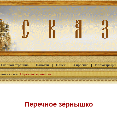
Главная страница
|
Новости
|
Поиск
|
О проекте
|
Иллюстрации
ские сказки
:
Перечное зёрнышко
Перечное зёрнышко