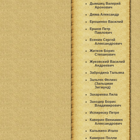
Дымшиц Валерий
Аронович
Дюма Александр
Ерошенко Василий
Ершов Петр
Павлович
Есенин Сергей
Александрович
Житков Борис
Степанович
Жуковский Василий
Андреевич
Забродина Тальяна
Зальтен Феликс
(Зальцман
Зигмунд)
Захариева Лила
Заходер Борис
Владимирович
Испиреску Петре
Каверин Вениамин
Александрович
Кальвино Итало
Камерон Полли