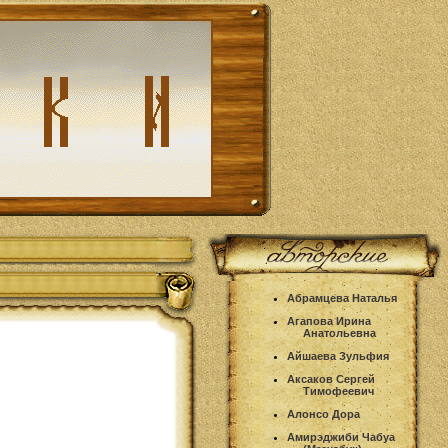
Абрамцева Наталья
Агапова Ирина
Анатольевна
Айшаева Зульфия
Аксаков Сергей
Тимофеевич
Алонсо Дора
Амирэджиби Чабуа