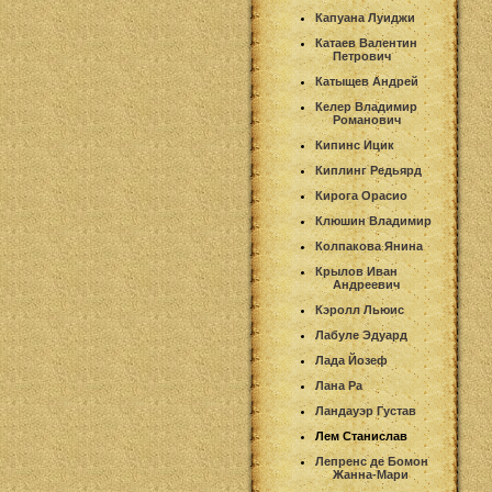
Капуана Луиджи
Катаев Валентин
Петрович
Катыщев Андрей
Келер Владимир
Романович
Кипинс Ицик
Киплинг Редьярд
Кирога Орасио
Клюшин Владимир
Колпакова Янина
Крылов Иван
Андреевич
Кэролл Льюис
Лабуле Эдуард
Лада Йозеф
Лана Ра
Ландауэр Густав
Лем Станислав
Лепренс де Бомон
Жанна-Мари