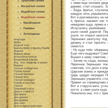
Зулусские сказки
с ними еще человек двад
дереве, стал слушать. З
Ингушские сказки
– Беда, братья, случила
Индейские сказки
каждую ночь укрывались 
Вот и разгневалась на н
Индийские сказки
я, братья, накажет нас 
Махабхарата
неведомо куда, прямо в 
Испугались разбойники, 
Рамаяна
ушли своей дорогой. Пе
Хитопадеша
ушли, он открыл шкатулк
Зернышко шкатулку под 
Анарзади
дворец и стал просить 
Арбуз
Бедный ткач
смеются.
Братец Амбе и братец Рамбе
– Ну куда тебе, оборван
Ведьма
Еще чего выдумал! Совет
Верные жёны
Вышел к нему советник, 
Волшебное кольцо
Волшебный павлин
– Зачем ты сюда, юноша,
Вор, тигр, медведь и шакал
Перечное Зернышко пока
Ворона
советник, что дело и вп
Ганеша-победитель
Царские воины и прежде 
Глупая кошка
Глупый брахман
Царь щедро наградил Пе
Глупый зять
Зернышко управлять сто
Глупый крокодил
Правил он справедливо и
Голуби и охотник
Вот и старуха мать усл
Горшок
Грошовый слуга
кости, а сами ушли куда
Дара и староста
Пожалела она, что с при
Два брата
Два дерева
Два дерева
Дер-сайл
Дети в барсучьей норе