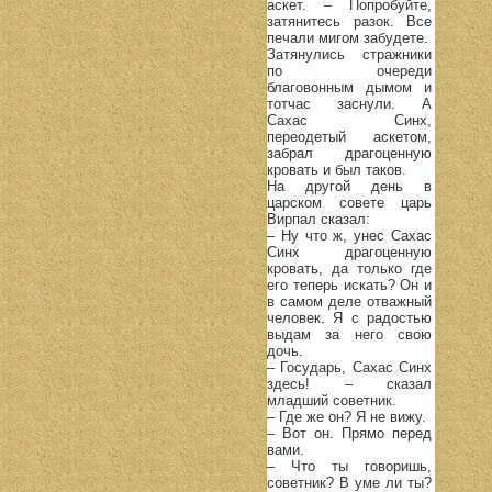
аскет. – Попробуйте,
затянитесь разок. Все
печали мигом забудете.
Затянулись стражники
по очереди
благовонным дымом и
тотчас заснули. А
Сахас Синх,
переодетый аскетом,
забрал драгоценную
кровать и был таков.
На другой день в
царском совете царь
Вирпал сказал:
– Ну что ж, унес Сахас
Синх драгоценную
кровать, да только где
его теперь искать? Он и
в самом деле отважный
человек. Я с радостью
выдам за него свою
дочь.
– Государь, Сахас Синх
здесь! – сказал
младший советник.
– Где же он? Я не вижу.
– Вот он. Прямо перед
вами.
– Что ты говоришь,
советник? В уме ли ты?