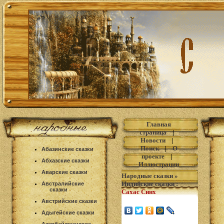
Главная
страница
|
Новости
|
Поиск
|
О
Абазинские сказки
проекте
|
Абхазские сказки
Иллюстрации
Аварские сказки
Народные сказки
»
Индийские сказки
:
Австралийские
сказки
Сахас Синх
Австрийские сказки
Адыгейские сказки