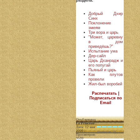
раздела:
Добрый Дхир
Синх
Поклонение
змеям
Три вора и царь
"Может, царевну
в дом
приведёшь?"
Испытание ума
Дер-сайл
Царь Дханрадж и
его попугай
Пьяный и царь
Как плутов
провели
Жил-был воробей
Распечатать |
Подписаться по
Email
Опубликовал:
La Princesse
|
Дата: 12 мая
2009 |
(голосов: 0)
Просмотров:
3539