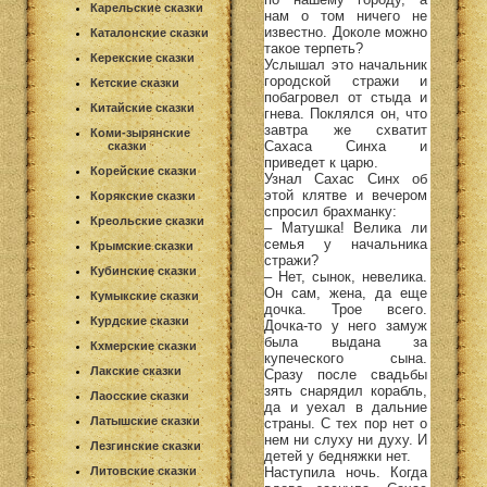
Карельские сказки
нам о том ничего не
известно. Доколе можно
Каталонские сказки
такое терпеть?
Керекские сказки
Услышал это начальник
городской стражи и
Кетские сказки
побагровел от стыда и
Китайские сказки
гнева. Поклялся он, что
завтра же схватит
Коми-зырянские
Сахаса Синха и
сказки
приведет к царю.
Корейские сказки
Узнал Сахас Синх об
этой клятве и вечером
Корякские сказки
спросил брахманку:
Креольские сказки
– Матушка! Велика ли
семья у начальника
Крымские сказки
стражи?
Кубинские сказки
– Нет, сынок, невелика.
Он сам, жена, да еще
Кумыкские сказки
дочка. Трое всего.
Курдские сказки
Дочка-то у него замуж
была выдана за
Кхмерские сказки
купеческого сына.
Лакские сказки
Сразу после свадьбы
зять снарядил корабль,
Лаосские сказки
да и уехал в дальние
Латышские сказки
страны. С тех пор нет о
нем ни слуху ни духу. И
Лезгинские сказки
детей у бедняжки нет.
Наступила ночь. Когда
Литовские сказки