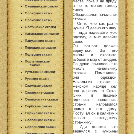
места, пока я не приду,
а не то мечом голову
Океанийские сказки
снесу.
Орокские сказки
Обрадовался начальник
стражи:
Орочские сказки
– Он-то мне как раз и
Осетинские сказки
нужен. Я давно его ищу.
– Тогда надевайте мою
Пакистанские сказки
одежду, а мне давайте
Папуасские сказки
свою.
Он вот-вот должен
Персидские сказки
вернуться. Вы его
мигом и схватите,
Польские сказки
избавите мир от злодея.
Португальские
По душе пришлась эта
сказки
мысль начальнику
Румынские сказки
стражи. Поменялись
они одеждой.
Русские сказки
Начальник стражи в
Саамские сказки
женском наряде сел
под деревом, а Сахас
Саларские сказки
Синх в пышных
одеяниях начальника
Селькупские сказки
стражи направился
Сербские сказки
прямо к его дому.
Постучал он в калитку и
Сирийские сказки
сказал вышедшему
Словацкие сказки
стражнику:
– Иди доложи, что
Словенские сказки
вернулся с чужбины
Суданские сказки