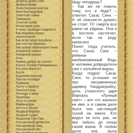
Добрый Дхир Синх
беду попадешь?
Добрый Шиви
– Как же не помочь
Животворная мантра
тому, кто в беде? –
Жил-был воробей
ответил Сахас Синх. –
Заветная тайна
Заморыш
А об опасности думать
Золотая рыба
не стоит. От смерти все
Испытание ума
равно не уйдешь. Она и
К чему приводит жадность
в постели настигнет,
Как воробьи кошку
перехитрили
если так на роду
Как игла тигра погубила
написано.
Как плутов провели
Понял тогда учитель,
Как шакал перехитрил льва
что Сахас Синх –
Коварный шакал
Коварный шакал
ребенок
Коза
необыкновенный. Ведь
Корень добра не сохнет
в человеке добродетели
Кошка Тенали Рамакришны
уже с колыбели видны.
Кто кого боится?
Кукла
Когда подрос Сахас
Курумба-попугай
Синх, то услышал он
Лакхан-патвари
про несравненную
Лалмаль
царевну Чандрапрабху,
Лапту и Джапту
Лаччхи и вор
дочь уткалского царя
Легенда о вине
Вирпала. «Лунный
Лентяйка
свет» – вот что значило
Лиса и шакал
ее имя, и в самом деле
Майянагари
Мотхо и Мунго
была она настоящей
Мудрый Бирбал
луной на земле. Кто
Мудрый судья
видел ее хоть раз, не
Мышонок Пик-Пик
мог забыть до конца
Находчивый дровосек
Находчивый заяц
своей жизни. В любом
Находчивый лис
деле она была
Не надейся на других