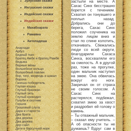
Зулусские сказки
застыли на месте. А
Сахас Синх бесстрашно
Ингушские сказки
борется с течением.
Схватил он тонувшего и
Индейские сказки
поплыл назад.
Индийские сказки
Добрались они до
берега, Сахас Синх
Махабхарата
положил соученика на
Рамаяна
землю лицом вниз и
стал по спине колотить,
Хитопадеша
откачивать. Сбежались
Анарзади
люди со всей округи,
Арбуз
благодарили Сахаса
Бедный ткач
Синха, восхваляли его
Братец Амбе и братец Рамбе
Ведьма
за смелость. А в другой
Верные жёны
раз, тоже на прогулке,
Волшебное кольцо
один мальчик наступил
Волшебный павлин
на змею. Она обвилась
Вор, тигр, медведь и шакал
Ворона
вокруг его ноги.
Ганеша-победитель
Закричал он от страха
Глупая кошка
не своим голосом. А
Глупый брахман
Сахас Синх на
Глупый зять
Глупый крокодил
растерялся, подбежал,
Голуби и охотник
схватил змею за хвост
Горшок
и раздробил ей голову о
Грошовый слуга
камень.
Дара и староста
Два брата
– Ты отважный мальчик,
Два дерева
– сказал ему учитель. –
Два дерева
А об опасности ты не
Дер-сайл
думаешь? Вдруг сам в
Дети в барсучьей норе