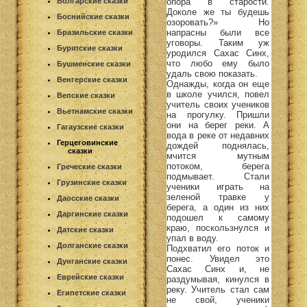
опора в старости.
Болгарские сказки
Доколе же ты будешь
Боснийские сказки
озоровать?» Но
напрасны были все
Бразильские сказки
уговоры. Таким уж
Бурятские сказки
уродился Сахас Синх,
что любо ему было
Бушменские сказки
удаль свою показать.
Венгерские сказки
Однажды, когда он еще
в школе учился, повел
Вепские сказки
учитель своих учеников
Вьетнамские сказки
на прогулку. Пришли
они на берег реки. А
Гагаузские сказки
вода в реке от недавних
Герцеговинские
дождей поднялась,
сказки
мчится мутным
потоком, берега
Греческие сказки
подмывает. Стали
Грузинские сказки
ученики играть на
зеленой травке у
Даосские сказки
берега, а один из них
Даргинские сказки
подошел к самому
краю, поскользнулся и
Датские сказки
упал в воду.
Долганские сказки
Подхватил его поток и
понес. Увидел это
Дунганские сказки
Сахас Синх и, не
Еврейские сказки
раздумывая, кинулся в
реку. Учитель стал сам
Египетские сказки
не свой, ученики