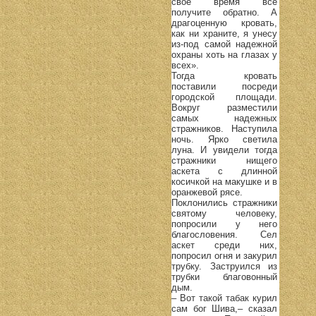
свое время все
получите обратно. А
драгоценную кровать,
как ни храните, я унесу
из-под самой надежной
охраны хоть на глазах у
всех».
Тогда кровать
поставили посреди
городской площади.
Вокруг разместили
самых надежных
стражников. Наступила
ночь. Ярко светила
луна. И увидели тогда
стражники нищего
аскета с длинной
косичкой на макушке и в
оранжевой рясе.
Поклонились стражники
святому человеку,
попросили у него
благословения. Сел
аскет среди них,
попросил огня и закурил
трубку. Заструился из
трубки благовонный
дым.
– Вот такой табак курил
сам бог Шива,– сказал