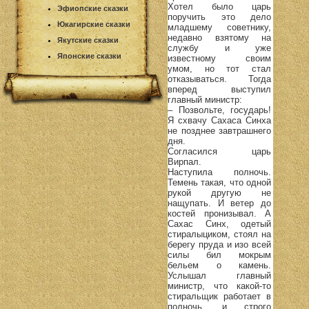
Хотел было царь
Эфиопские сказки
поручить это дело
Юкагирские сказки
младшему советнику,
недавно взятому на
Якутские сказки
службу и уже
Японские сказки
известному своим
умом, но тот стал
отказываться. Тогда
вперед выступил
главный министр:
– Позвольте, государь!
Я схвачу Сахаса Синха
не позднее завтрашнего
дня.
Согласился царь
Вирпал.
Наступила полночь.
Темень такая, что одной
рукой другую не
нащупать. И ветер до
костей пронизывал. А
Сахас Синх, одетый
стиралыциком, стоял на
берегу пруда и изо всей
силы бил мокрым
бельем о камень.
Услышал главный
министр, что какой-то
стиральщик работает в
полночь, и строго