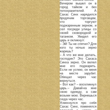
Вечером вышел он в
город тайком и без
телохранителей. А
Сахас Синх нарядился
бродячим торговцем,
что торгуют
поджаренным зерном, и
сел посреди улицы со
своей сковородкой и
таганком. Увидел его
царь и окликнул:
– Эй! Ты не спятил? Для
кого ты ночью зерно
жаришь?
– А что же мне делать,
господин? Это Сахаса
Синха зерно. Он велел
мне его поджарить.
Если не успею, он меня
на месте зарубит.
Обещал через час
вернуться.
– Вот как? – воскликнул
царь.– Давай-ка мне
свою одежду, а сам
возьми мою. Вернешься
сюда через час.
Усмехнулся про себя
Сахас Синх, поменялся