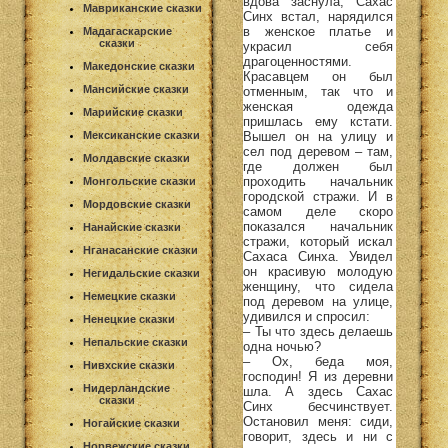
вдова заснула, Сахас
Мавриканские сказки
Синх встал, нарядился
в женское платье и
Мадагаскарские
сказки
украсил себя
драгоценностями.
Македонские сказки
Красавцем он был
Мансийские сказки
отменным, так что и
женская одежда
Марийские сказки
пришлась ему кстати.
Вышел он на улицу и
Мексиканские сказки
сел под деревом – там,
Молдавские сказки
где должен был
проходить начальник
Монгольские сказки
городской стражи. И в
Мордовские сказки
самом деле скоро
показался начальник
Нанайские сказки
стражи, который искал
Нганасанские сказки
Сахаса Синха. Увидел
он красивую молодую
Негидальские сказки
женщину, что сидела
Немецкие сказки
под деревом на улице,
удивился и спросил:
Ненецкие сказки
– Ты что здесь делаешь
Непальские сказки
одна ночью?
– Ох, беда моя,
Нивхские сказки
господин! Я из деревни
Нидерландские
шла. А здесь Сахас
сказки
Синх бесчинствует.
Остановил меня: сиди,
Ногайские сказки
говорит, здесь и ни с
Норвежские сказки