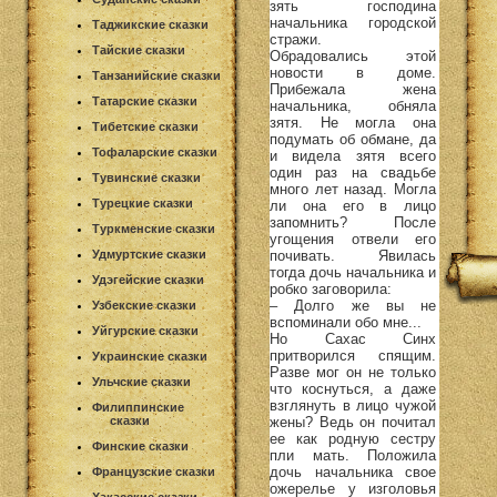
зять господина
начальника городской
Таджикские сказки
стражи.
Тайские сказки
Обрадовались этой
новости в доме.
Танзанийские сказки
Прибежала жена
Татарские сказки
начальника, обняла
зятя. Не могла она
Тибетские сказки
подумать об обмане, да
Тофаларские сказки
и видела зятя всего
один раз на свадьбе
Тувинские сказки
много лет назад. Могла
Турецкие сказки
ли она его в лицо
запомнить? После
Туркменские сказки
угощения отвели его
почивать. Явилась
Удмуртские сказки
тогда дочь начальника и
Удэгейские сказки
робко заговорила:
– Долго же вы не
Узбекские сказки
вспоминали обо мне...
Уйгурские сказки
Но Сахас Синх
притворился спящим.
Украинские сказки
Разве мог он не только
Ульчские сказки
что коснуться, а даже
взглянуть в лицо чужой
Филиппинские
жены? Ведь он почитал
сказки
ее как родную сестру
Финские сказки
пли мать. Положила
дочь начальника свое
Французские сказки
ожерелье у изголовья