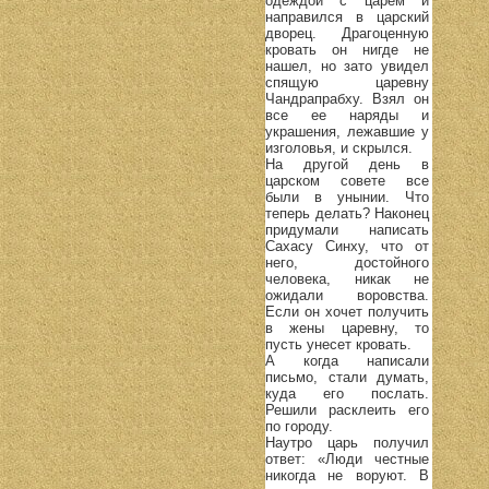
одеждой с царем и
направился в царский
дворец. Драгоценную
кровать он нигде не
нашел, но зато увидел
спящую царевну
Чандрапрабху. Взял он
все ее наряды и
украшения, лежавшие у
изголовья, и скрылся.
На другой день в
царском совете все
были в унынии. Что
теперь делать? Наконец
придумали написать
Сахасу Синху, что от
него, достойного
человека, никак не
ожидали воровства.
Если он хочет получить
в жены царевну, то
пусть унесет кровать.
А когда написали
письмо, стали думать,
куда его послать.
Решили расклеить его
по городу.
Наутро царь получил
ответ: «Люди честные
никогда не воруют. В