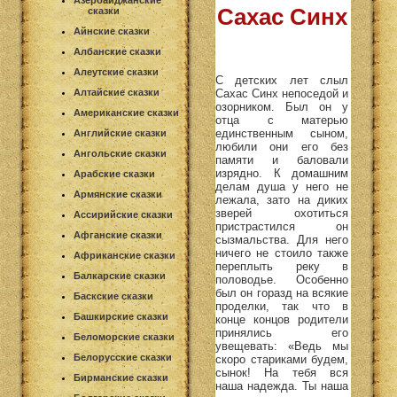
Азербайджанские
Сахас Синх
сказки
Айнские сказки
Албанские сказки
Алеутские сказки
С детских лет слыл
Сахас Синх непоседой и
Алтайские сказки
озорником. Был он у
Американские сказки
отца с матерью
единственным сыном,
Английские сказки
любили они его без
Ангольские сказки
памяти и баловали
изрядно. К домашним
Арабские сказки
делам душа у него не
Армянские сказки
лежала, зато на диких
зверей охотиться
Ассирийские сказки
пристрастился он
Афганские сказки
сызмальства. Для него
ничего не стоило также
Африканские сказки
переплыть реку в
Балкарские сказки
половодье. Особенно
был он горазд на всякие
Баскские сказки
проделки, так что в
Башкирские сказки
конце концов родители
принялись его
Беломорские сказки
увещевать: «Ведь мы
Белорусские сказки
скоро стариками будем,
сынок! На тебя вся
Бирманские сказки
наша надежда. Ты наша