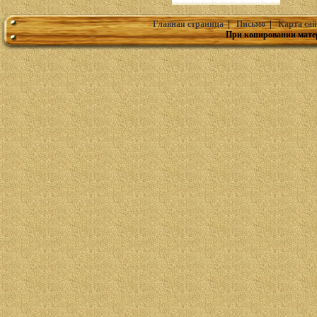
Главная страница
|
Письмо
|
Карта сай
При копировании мате