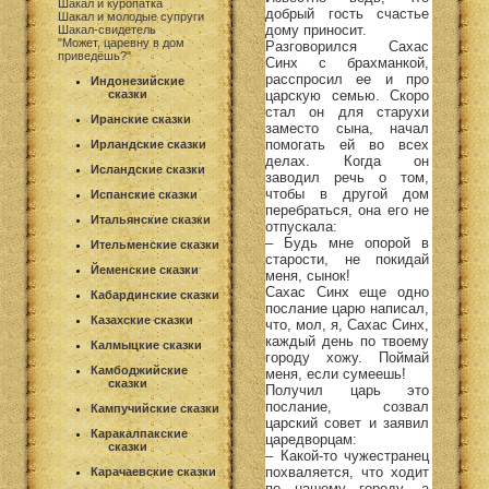
Шакал и куропатка
добрый гость счастье
Шакал и молодые супруги
дому приносит.
Шакал-свидетель
"Может, царевну в дом
Разговорился Сахас
приведёшь?"
Синх с брахманкой,
расспросил ее и про
Индонезийские
царскую семью. Скоро
сказки
стал он для старухи
Иранские сказки
заместо сына, начал
помогать ей во всех
Ирландские сказки
делах. Когда он
Исландские сказки
заводил речь о том,
чтобы в другой дом
Испанские сказки
перебраться, она его не
Итальянские сказки
отпускала:
– Будь мне опорой в
Ительменские сказки
старости, не покидай
Йеменские сказки
меня, сынок!
Сахас Синх еще одно
Кабардинские сказки
послание царю написал,
Казахские сказки
что, мол, я, Сахас Синх,
каждый день по твоему
Калмыцкие сказки
городу хожу. Поймай
Камбоджийские
меня, если сумеешь!
сказки
Получил царь это
послание, созвал
Кампучийские сказки
царский совет и заявил
Каракалпакские
царедворцам:
сказки
– Какой-то чужестранец
похваляется, что ходит
Карачаевские сказки
по нашему городу, а