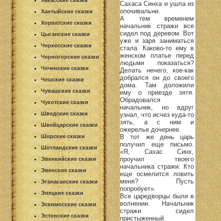
Хакасские сказки
Сахаса Синха и ушла из
опочивальни.
Хантыйские сказки
А тем временем
Хорватские сказки
начальник стражи все
сидел под деревом. Вот
Цыганские сказки
уже и заря заниматься
Черкесские сказки
стала. Каково-то ему в
женском платье перед
Черногорские сказки
людьми показаться?
Чеченские сказки
Делать нечего, кое-как
добрался он до своего
Чешские сказки
дома. Там доложили
Чувашские сказки
ему о приезде зятя.
Обрадовался
Чукотские сказки
начальник, но вдруг
Шведские сказки
узнал, что исчез куда-то
зять, а с ним и
Швейцарские сказки
ожерелье дочернее.
В тот же день царь
Шорские сказки
получил еще письмо.
Шотландские сказки
«Я, Сахас Синх,
проучил твоего
Эвенкийские сказки
начальника стражи. Кто
Эвенские сказки
еще осмелится ловить
меня? Пусть
Эганасанские сказки
попробует».
Энецкие сказки
Все царедворцы были в
волнении. Начальник
Эскимосские сказки
стражи сидел
Эстонские сказки
пристыженный.