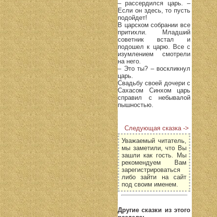
– рассердился царь. –
Если он здесь, то пусть
подойдет!
В царском собрании все
притихли. Младший
советник встал и
подошел к царю. Все с
изумлением смотрели
на него.
– Это ты? – воскликнул
царь.
Свадьбу своей дочери с
Сахасом Синхом царь
справил с небывалой
пышностью.
Следующая сказка ->
Уважаемый читатель,
мы заметили, что Вы
зашли как гость. Мы
рекомендуем Вам
зарегистрироваться
либо зайти на сайт
под своим именем.
Другие сказки из этого