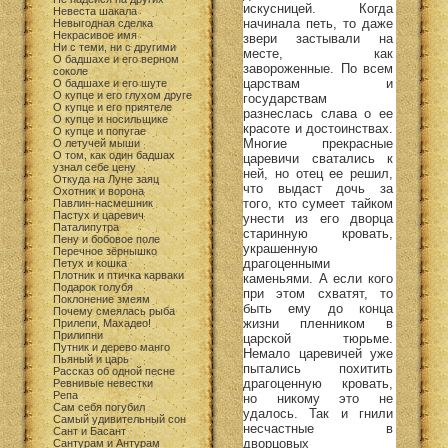
искусницей. Когда
Невеста шакала
начинала петь, то даже
Невыгодная сделка
Некрасивое имя
звери застывали на
Ни с теми, ни с другими
месте, как
О бадшахе и его верном
завороженные. По всем
соколе
царствам и
О бадшахе и его шуте
О купце и его глухом друге
государствам
О купце и его приятеле
разнеслась слава о ее
О купце и носильщике
красоте и достоинствах.
О купце и попугае
Многие прекрасные
О летучей мыши
О том, как один бадшах
царевичи сватались к
узнал себе цену
ней, но отец ее решил,
Откуда на Луне заяц
что выдаст дочь за
Охотник и ворона
того, кто сумеет тайком
Павлин-насмешник
Пастух и царевич
унести из его дворца
Паталипутра
старинную кровать,
Пену и бобовое поле
украшенную
Перечное зёрнышко
драгоценными
Петух и кошка
Плотник и птичка карваки
каменьями. А если кого
Подарок голубя
при этом схватят, то
Поклонение змеям
быть ему до конца
Почему смеялась рыба
жизни пленником в
Прилепи, Махадео!
Прилипни
царской тюрьме.
Путник и дерево манго
Немало царевичей уже
Пьяный и царь
пытались похитить
Рассказ об одной песне
драгоценную кровать,
Ревнивые невестки
Репа
но никому это не
Сам себя погубил
удалось. Так и гнили
Самый удивительный сон
несчастные в
Сант и Басант
дворцовых
Сантурам и Антурам