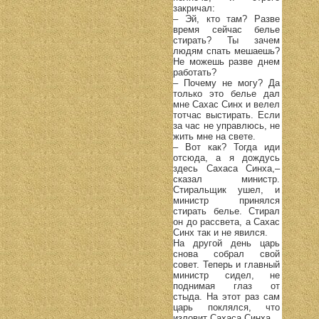
закричал:
– Эй, кто там? Разве
время сейчас белье
стирать? Ты зачем
людям спать мешаешь?
Не можешь разве днем
работать?
– Почему не могу? Да
только это белье дал
мне Сахас Синх и велел
тотчас выстирать. Если
за час не управлюсь, не
жить мне на свете.
– Вот как? Тогда иди
отсюда, а я дождусь
здесь Сахаса Синха,–
сказал министр.
Стиральщик ушел, и
министр принялся
стирать белье. Стирал
он до рассвета, а Сахас
Синх так и не явился.
На другой день царь
снова собрал свой
совет. Теперь и главный
министр сидел, не
поднимая глаз от
стыда. На этот раз сам
царь поклялся, что
изловит Сахаса Синха.