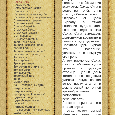
Сахас Синх
подземельях. Узнал обо
Своим умом
всем этом Сахас Синх и
Семь братьев чампа
решил во что бы то ни
Сильнее всех
стало добиться своего.
Сказка о ленивой кукушке
Сказка о шакале и крокодиле
Отправил он царю
Сломленная гордыня
Вирпалу в Уткал
Спасительный ответ
послание: будьте, мол,
Спор с Судьбой
наготове, едет к вам
Старуха и белка
Старуха и горшки
Сахас Синх завладеть
Сын пандита
драгоценной кроватью и
Сыновья торговца
получить руку царевны.
Тели и его слуга
Прочитал царь Вирпал
Тенали Рамакришна и
богиня Кали
это послание,
Тенали Рамакришна и
усмехнулся и швырнул
царский наставник
его прочь.
Тигр и заяц
А тем временем Сахас
Тисмар Хан
Три вора и царь
Синх в обличье купца
Три золотые статуэтки
приехал в царскую
Три фигурки
столицу. Целый день
Три царевича
ходил он по городским
Трусливый тигр
Тяни
улицам. Когда настал
Умная жена
вечер, постучался он в
Хан – тридцать смертей
дом к одной почтенной
Хитрая лиса
вдове-брахманке и
Хитрый шакал
Храбрецы из Кольмеля
попросился
Царевич Шердил
переночевать.
Царь Дханрадж и его
Ласково приняла его
попугай
старая вдова;
Четверо братьев
Что посеешь, то и пожнёшь
– Будь гостем, сынок!
Шакал и заяц
Известно ведь, что