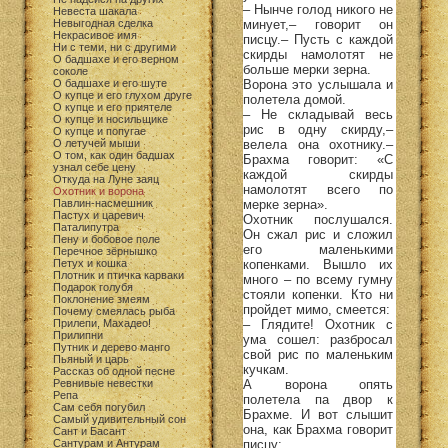
– Нынче голод никого не
Невеста шакала
минует,– говорит он
Невыгодная сделка
Некрасивое имя
писцу.– Пусть с каждой
Ни с теми, ни с другими
скирды намолотят не
О бадшахе и его верном
больше мерки зерна.
соколе
Ворона это услышала и
О бадшахе и его шуте
О купце и его глухом друге
полетела домой.
О купце и его приятеле
– Не складывай весь
О купце и носильщике
рис в одну скирду,–
О купце и попугае
велела она охотнику.–
О летучей мыши
О том, как один бадшах
Брахма говорит: «С
узнал себе цену
каждой скирды
Откуда на Луне заяц
намолотят всего по
Охотник и ворона
мерке зерна».
Павлин-насмешник
Пастух и царевич
Охотник послушался.
Паталипутра
Он сжал рис и сложил
Пену и бобовое поле
его маленькими
Перечное зёрнышко
копенками. Вышло их
Петух и кошка
Плотник и птичка карваки
много – по всему гумну
Подарок голубя
стояли копенки. Кто ни
Поклонение змеям
пройдет мимо, смеется:
Почему смеялась рыба
– Глядите! Охотник с
Прилепи, Махадео!
Прилипни
ума сошел: разбросал
Путник и дерево манго
свой рис по маленьким
Пьяный и царь
кучкам.
Рассказ об одной песне
А ворона опять
Ревнивые невестки
Репа
полетела па двор к
Сам себя погубил
Брахме. И вот слышит
Самый удивительный сон
она, как Брахма говорит
Сант и Басант
писцу:
Сантурам и Антурам