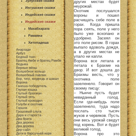
Зулусские сказки
других местах будет
неурожай.
Ингушские сказки
Охотник послушался
Индейские сказки
вороны и пошел
расчищать себе поле в
Индийские сказки
горах. Когда пришла
пора сеять, поле у него
Махабхарата
было уже вскопано и
Рамаяна
удобрено. Засеял он
это поле рисом. В горах
Хитопадеша
выпало вдоволь дождя,
Анарзади
а в других местах не
Арбуз
упало ни капли.
Бедный ткач
Ворона все летала и
Братец Амбе и братец Рамбе
Ведьма
летала к Брахме на
Верные жёны
двор. И вот дошла до
Волшебное кольцо
Брахмы весть, что у
Волшебный павлин
охотника поле
Вор, тигр, медведь и шакал
Ворона
зазеленело. Говорит он
Ганеша-победитель
своему писцу:
Глупая кошка
– Нынче пусть будет
Глупый брахман
невиданный голод.
Глупый зять
Глупый крокодил
Если где-нибудь поле
Голуби и охотник
зазеленело, туда надо
Горшок
послать сто тысяч
Грошовый слуга
жуков и червяков. Пусть
Дара и староста
Два брата
они весь урожай сведут
Два дерева
под корень. Вот и будет
Два дерева
великий голод.
Дер-сайл
Ворона про это
Дети в барсучьей норе