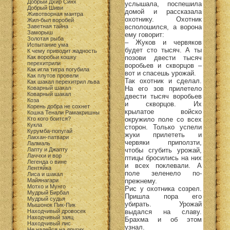
Добрый Дхир Синх
услышала, поспешила
Добрый Шиви
домой и рассказала
Животворная мантра
охотнику. Охотник
Жил-был воробей
всполошился, а ворона
Заветная тайна
Заморыш
ему говорит:
Золотая рыба
– Жуков и червяков
Испытание ума
будет сто тысяч. А ты
К чему приводит жадность
позови двести тысяч
Как воробьи кошку
перехитрили
воробьев и скворцов –
Как игла тигра погубила
вот и спасешь урожай.
Как плутов провели
Так охотник и сделал.
Как шакал перехитрил льва
На его зов прилетело
Коварный шакал
Коварный шакал
двести тысяч воробьев
Коза
и скворцов. Их
Корень добра не сохнет
крылатое войско
Кошка Тенали Рамакришны
окружило поле со всех
Кто кого боится?
Кукла
сторон. Только успели
Курумба-попугай
жуки прилететь и
Лакхан-патвари
червяки приползти,
Лалмаль
чтобы сгубить урожай,
Лапту и Джапту
Лаччхи и вор
птицы бросились на них
Легенда о вине
и всех поклевали. А
Лентяйка
поле зеленело по-
Лиса и шакал
прежнему.
Майянагари
Мотхо и Мунго
Рис у охотника созрел.
Мудрый Бирбал
Пришла пора его
Мудрый судья
убирать. Урожай
Мышонок Пик-Пик
выдался на славу.
Находчивый дровосек
Находчивый заяц
Брахма и об этом
Находчивый лис
узнал.
Не надейся на других