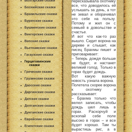
Болгарские сказки
пересказывала охотнику
все, что доводилось ей
Боснийские сказки
услышать за день, а тот
не зевал и оборачивал
Бразильские сказки
это себе на пользу.
Бурятские сказки
Потому и жил он с
семьей в довольстве и
Бушменские сказки
счастье.
Венгерские сказки
И вот что как-то раз
вышло. Сидит ворона на
Вепские сказки
дереве и слышит, как
Вьетнамские сказки
писец Брахмы пишет и
приговаривает:
Гагаузские сказки
– Теперь дождя больше
Герцеговинские
не будет, и настанет
сказки
великий голод. Только в
горах будет дождь.
Греческие сказки
Вот какую важную
Грузинские сказки
новость узнала ворона.
Полетела скорее ворона
Даосские сказки
к охотнику и
Даргинские сказки
рассказывает:
– Брахма только что
Датские сказки
велел записать, чтобы
Долганские сказки
дождь шел лишь в
горах. Раскорчуй и
Дунганские сказки
вскопай себе поле
Еврейские сказки
высоко в горах – и все
будет хорошо. Там ты
Египетские сказки
вырастишь рис, а в