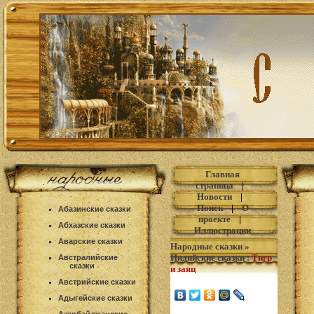
Главная
страница
|
Новости
|
Поиск
|
О
Абазинские сказки
проекте
|
Абхазские сказки
Иллюстрации
Аварские сказки
Народные сказки
»
Индийские сказки
:
Тигр
Австралийские
сказки
и заяц
Австрийские сказки
Адыгейские сказки