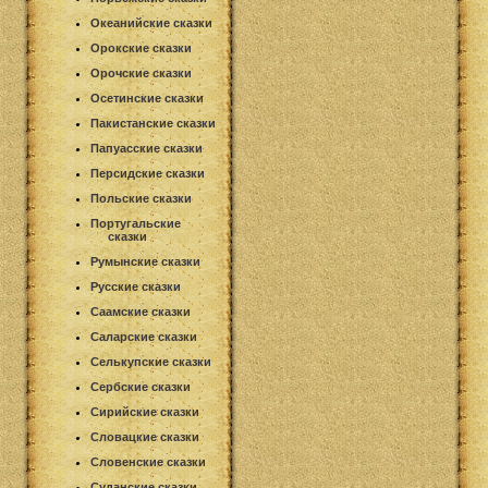
Океанийские сказки
Орокские сказки
Орочские сказки
Осетинские сказки
Пакистанские сказки
Папуасские сказки
Персидские сказки
Польские сказки
Португальские
сказки
Румынские сказки
Русские сказки
Саамские сказки
Саларские сказки
Селькупские сказки
Сербские сказки
Сирийские сказки
Словацкие сказки
Словенские сказки
Суданские сказки