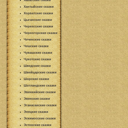
Хакасские сказки
Хантыйские сказки
Хорватские сказки
Цыганские сказки
Черкесские сказки
Черногорские сказки
Чеченские сказки
Чешские сказки
Чувашские сказки
Чукотские сказки
Шведские сказки
Швейцарские сказки
Шорские сказки
Шотландские сказки
Эвенкийские сказки
Эвенские сказки
Эганасанские сказки
Энецкие сказки
Эскимосские сказки
Эстонские сказки