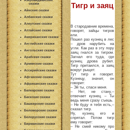
Азербайджанские
Тигр и заяц
сказки
Айнские сказки
Албанские сказки
Алеутские сказки
В стародавние времена,
говорят, зайцы тигров
Алтайские сказки
ели.
Американские сказки
Пошел раз кузнец в лес
– дров нарубить на
Английские сказки
угли. Как раз в эту пору
Ангольские сказки
заяц гнался за тигром.
Загнал его туда, где
Арабские сказки
кузнец дрова рубил.
Армянские сказки
Тигр притаился, а заяц
вокруг рыщет.
Ассирийские сказки
Тут тигр и говорит.
Афганские сказки
Кузнецу, значит, он
говорит:
Африканские сказки
– Эй ты, спаси меня.
Балкарские сказки
– Нет, не стану,–
отвечает кузнец. – Ты
Баскские сказки
ведь меня сразу съешь.
Башкирские сказки
– Не буду я тебя есть,–
сказал тигр.
Беломорские сказки
Ну, кузнец его и
Белорусские сказки
спрятал. Потом тигр
ему говорит:
Бирманские сказки
– Не смей никому про