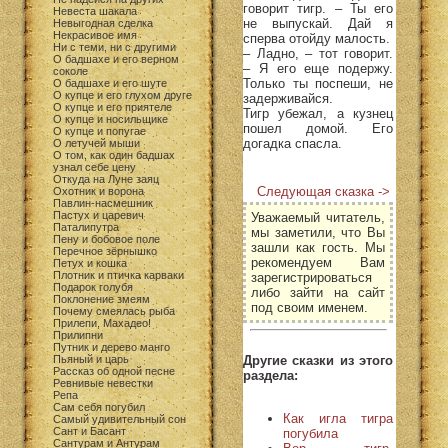
говорит тигр. – Ты его
Невеста шакала
не выпускай. Дай я
Невыгодная сделка
Некрасивое имя
сперва отойду малость.
Ни с теми, ни с другими
– Ладно, – тот говорит.
О бадшахе и его верном
– Я его еще подержу.
соколе
Только ты поспеши, не
О бадшахе и его шуте
О купце и его глухом друге
задерживайся.
О купце и его приятеле
Тигр убежал, а кузнец
О купце и носильщике
пошел домой. Его
О купце и попугае
догадка спасла.
О летучей мыши
О том, как один бадшах
узнал себе цену
Откуда на Луне заяц
Следующая сказка ->
Охотник и ворона
Павлин-насмешник
Пастух и царевич
Уважаемый читатель,
Паталипутра
мы заметили, что Вы
Пену и бобовое поле
зашли как гость. Мы
Перечное зёрнышко
рекомендуем Вам
Петух и кошка
Плотник и птичка карваки
зарегистрироваться
Подарок голубя
либо зайти на сайт
Поклонение змеям
под своим именем.
Почему смеялась рыба
Прилепи, Махадео!
Прилипни
Путник и дерево манго
Другие сказки из этого
Пьяный и царь
Рассказ об одной песне
раздела:
Ревнивые невестки
Репа
Сам себя погубил
Как игла тигра
Самый удивительный сон
Сант и Басант
погубила
Сантурам и Антурам