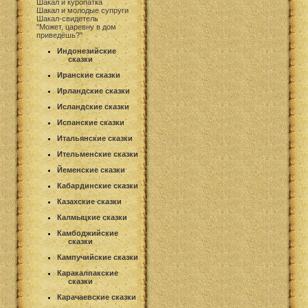
Шакал и куропатка
Шакал и молодые супруги
Шакал-свидетель
"Может, царевну в дом
приведёшь?"
Индонезийские
сказки
Иранские сказки
Ирландские сказки
Исландские сказки
Испанские сказки
Итальянские сказки
Ительменские сказки
Йеменские сказки
Кабардинские сказки
Казахские сказки
Калмыцкие сказки
Камбоджийские
сказки
Кампучийские сказки
Каракалпакские
сказки
Карачаевские сказки