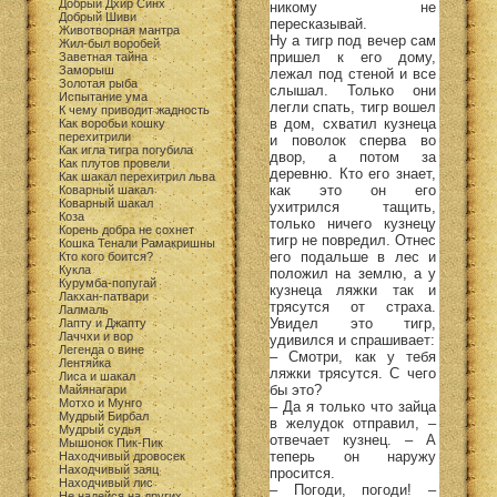
Добрый Дхир Синх
никому не
Добрый Шиви
пересказывай.
Животворная мантра
Ну а тигр под вечер сам
Жил-был воробей
пришел к его дому,
Заветная тайна
Заморыш
лежал под стеной и все
Золотая рыба
слышал. Только они
Испытание ума
легли спать, тигр вошел
К чему приводит жадность
в дом, схватил кузнеца
Как воробьи кошку
перехитрили
и поволок сперва во
Как игла тигра погубила
двор, а потом за
Как плутов провели
деревню. Кто его знает,
Как шакал перехитрил льва
как это он его
Коварный шакал
Коварный шакал
ухитрился тащить,
Коза
только ничего кузнецу
Корень добра не сохнет
тигр не повредил. Отнес
Кошка Тенали Рамакришны
его подальше в лес и
Кто кого боится?
Кукла
положил на землю, а у
Курумба-попугай
кузнеца ляжки так и
Лакхан-патвари
трясутся от страха.
Лалмаль
Увидел это тигр,
Лапту и Джапту
Лаччхи и вор
удивился и спрашивает:
Легенда о вине
– Смотри, как у тебя
Лентяйка
ляжки трясутся. С чего
Лиса и шакал
бы это?
Майянагари
Мотхо и Мунго
– Да я только что зайца
Мудрый Бирбал
в желудок отправил, –
Мудрый судья
отвечает кузнец. – А
Мышонок Пик-Пик
теперь он наружу
Находчивый дровосек
Находчивый заяц
просится.
Находчивый лис
– Погоди, погоди! –
Не надейся на других