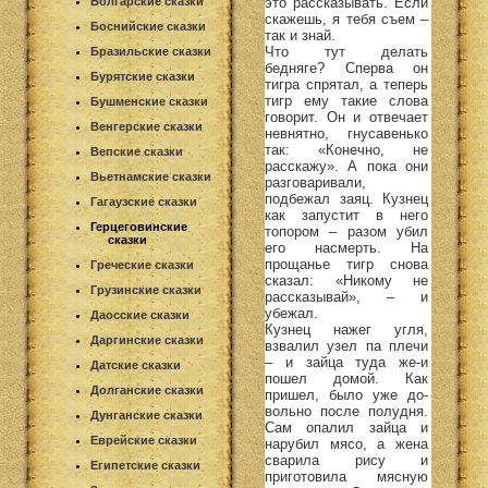
это рассказывать. Если
Болгарские сказки
скажешь, я тебя съем –
Боснийские сказки
так и знай.
Что тут делать
Бразильские сказки
бедняге? Сперва он
Бурятские сказки
тигра спрятал, а теперь
тигр ему такие слова
Бушменские сказки
говорит. Он и отвечает
Венгерские сказки
невнятно, гнусавенько
так: «Конечно, не
Вепские сказки
расскажу». А пока они
Вьетнамские сказки
разговаривали,
подбежал заяц. Кузнец
Гагаузские сказки
как запустит в него
Герцеговинские
топором – разом убил
сказки
его насмерть. На
прощанье тигр снова
Греческие сказки
сказал: «Никому не
Грузинские сказки
рассказывай», – и
убежал.
Даосские сказки
Кузнец нажег угля,
Даргинские сказки
взвалил узел па плечи
– и зайца туда же-и
Датские сказки
пошел домой. Как
Долганские сказки
пришел, было уже до-
вольно после полудня.
Дунганские сказки
Сам опалил зайца и
Еврейские сказки
нарубил мясо, а жена
сварила рису и
Египетские сказки
приготовила мясную