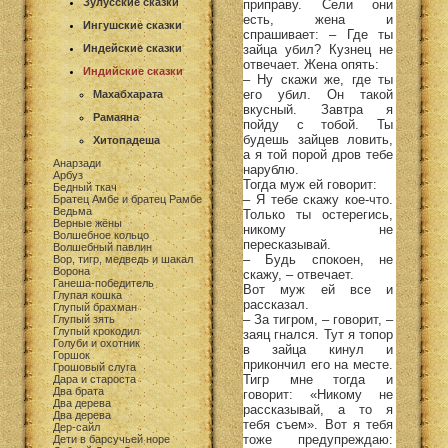
Зулусские сказки
приправу. Сели они
есть, жена и
Ингушские сказки
спрашивает: – Где ты
зайца убил? Кузнец не
Индейские сказки
отвечает. Жена опять:
Индийские сказки
– Ну скажи же, где ты
его убил. Он такой
Махабхарата
вкусный. Завтра я
Рамаяна
пойду с тобой. Ты
будешь зайцев ловить,
Хитопадеша
а я той порой дров тебе
Анарзади
нарублю.
Арбуз
Тогда муж ей говорит:
Бедный ткач
– Я тебе скажу кое-что.
Братец Амбе и братец Рамбе
Ведьма
Только ты остерегись,
Верные жёны
никому не
Волшебное кольцо
пересказывай.
Волшебный павлин
– Будь спокоен, не
Вор, тигр, медведь и шакал
Ворона
скажу, – отвечает.
Ганеша-победитель
Вот муж ей все и
Глупая кошка
рассказал.
Глупый брахман
– За тигром, – говорит, –
Глупый зять
Глупый крокодил
заяц гнался. Тут я топор
Голуби и охотник
в зайца кинул и
Горшок
прикончил его на месте.
Грошовый слуга
Тигр мне тогда и
Дара и староста
Два брата
говорит: «Никому не
Два дерева
рассказывай, а то я
Два дерева
тебя съем». Вот я тебя
Дер-сайл
тоже предупреждаю:
Дети в барсучьей норе