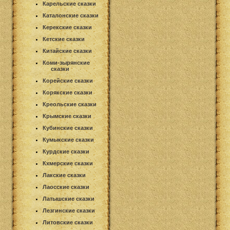
Карельские сказки
Каталонские сказки
Керекские сказки
Кетские сказки
Китайские сказки
Коми-зырянские
сказки
Корейские сказки
Корякские сказки
Креольские сказки
Крымские сказки
Кубинские сказки
Кумыкские сказки
Курдские сказки
Кхмерские сказки
Лакские сказки
Лаосские сказки
Латышские сказки
Лезгинские сказки
Литовские сказки