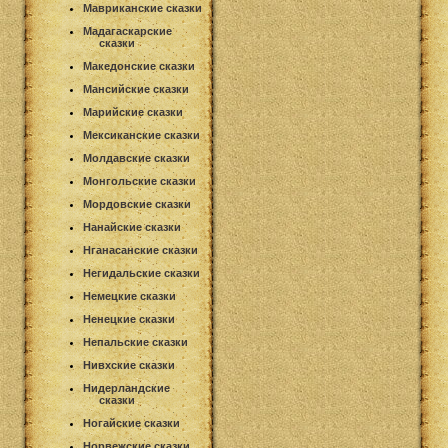
Мавриканские сказки
Мадагаскарские
сказки
Македонские сказки
Мансийские сказки
Марийские сказки
Мексиканские сказки
Молдавские сказки
Монгольские сказки
Мордовские сказки
Нанайские сказки
Нганасанские сказки
Негидальские сказки
Немецкие сказки
Ненецкие сказки
Непальские сказки
Нивхские сказки
Нидерландские
сказки
Ногайские сказки
Норвежские сказки