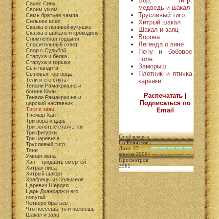
Вор, тигр,
Сахас Синх
медведь и шакал
Своим умом
Трусливый тигр
Семь братьев чампа
Сильнее всех
Хитрый шакал
Сказка о ленивой кукушке
Шакал и заяц
Сказка о шакале и крокодиле
Ворона
Сломленная гордыня
Легенда о вине
Спасительный ответ
Спор с Судьбой
Пену и бобовое
Старуха и белка
поле
Старуха и горшки
Заморыш
Сын пандита
Плотник и птичка
Сыновья торговца
Тели и его слуга
карваки
Тенали Рамакришна и
богиня Кали
Распечатать |
Тенали Рамакришна и
Подписаться по
царский наставник
Тигр и заяц
Email
Тисмар Хан
Три вора и царь
Три золотые статуэтки
Три фигурки
Опубликовал:
Три царевича
La Princesse
|
Трусливый тигр
Дата: 23
Тяни
апреля 2009 |
Умная жена
(голосов: 0)
Просмотров:
Хан – тридцать смертей
3961
Хитрая лиса
Хитрый шакал
Храбрецы из Кольмеля
Царевич Шердил
Царь Дханрадж и его
попугай
Четверо братьев
Что посеешь, то и пожнёшь
Шакал и заяц