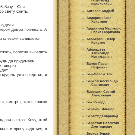
(Мзечабук)
Ираклиевич
 бабину - Юля.
со свету сжить.
Ангелов Андрей
Андерсен Ганс
Христиан
 кудели.
Арджилли Марчелло,
ечером домой принесла. А
Парка Габриэлла
ми слезами заливается.
Асбьерсен Петер
Кристен
Афанасьев
аткать, полотно выбелить
Александр
Николаевич
ибудь да придумаем.
Бажов Павел
 говорит:
Петрович
удет.
и кудель уже прядется, и
Бар-Яалом Эли
Барков Александр
Сергеевич
Баруздин Сергей
Алексеевич
и, смотрят, какое тонкое
Бах Ричард
Бергман Яльмар
Бергстедт Харальд
водная сестра. Хочу, чтоб
Берестов Валентин
Дмитриевич
ны в сторону кидаться, а
Бесков Эльсе