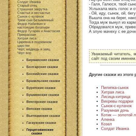
Солдат Иванка
- Галя, Галюся, твой сын
Старый отец
Услыхала мать голос и о
Страшная закрутка
- Ой, иду, сынок, ой, бег
Счастье и несчастье
Сынок-с-кулачок
Вышла она на берег, нако
Трем-сын Безымянный
Тогда муж вынул из карм
Федор Набилкин и
Обрадовался муж, привел
настоящие богатыри
А злую мачеху с ее дочко
Федор Тугарин и Анастасия
Прекрасная
Хитрая лиса
Царевна в подземном
царстве
Черт, медведь и заяц
Чёрт-вор
Уважаемый читатель, м
сайт под своим именем
Бирманские сказки
Болгарские сказки
Боснийские сказки
Другие сказки из этого 
Бразильские сказки
Пилипка-сынок
Бурятские сказки
Хитрая лиса
Бушменские сказки
Лисица-хитрица
Вихревы подарки
Венгерские сказки
Сынок-с-кулачок
Вепские сказки
Разумная дочь
Котик — золотой л
Вьетнамские сказки
Аленка
Гагаузские сказки
Козел
Солдат Иванка
Герцеговинские
сказки