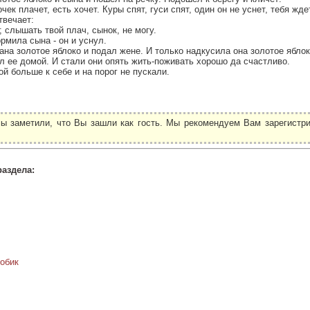
очек плачет, есть хочет. Куры спят, гуси спят, один он не уснет, тебя жд
твечает:
у; слышать твой плач, сынок, не могу.
рмила сына - он и уснул.
ана золотое яблоко и подал жене. И только надкусила она золотое яблок
 ее домой. И стали они опять жить-поживать хорошо да счастливо.
й больше к себе и на порог не пускали.
ы заметили, что Вы зашли как гость. Мы рекомендуем Вам зарегистри
.
раздела:
обик