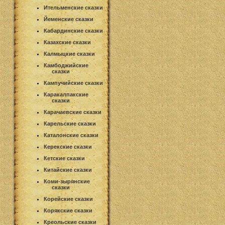
Ительменские сказки
Йеменские сказки
Кабардинские сказки
Казахские сказки
Калмыцкие сказки
Камбоджийские
сказки
Кампучийские сказки
Каракалпакские
сказки
Карачаевские сказки
Карельские сказки
Каталонские сказки
Керекские сказки
Кетские сказки
Китайские сказки
Коми-зырянские
сказки
Корейские сказки
Корякские сказки
Креольские сказки