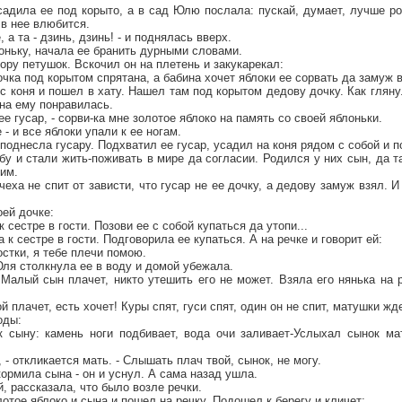
садила ее под корыто, а в сад Юлю послала: пускай, думает, лучше р
 в нее влюбится.
а та - дзинь, дзинь! - и поднялась вверх.
оньку, начала ее бранить дурными словами.
вору петушок. Вскочил он на плетень и закукарекал:
дочка под корытом спрятана, а бабина хочет яблоки ее сорвать да замуж 
с коня и пошел в хату. Нашел там под корытом дедову дочку. Как глянул
она ему понравилась.
 ее гусар, - сорви-ка мне золотое яблоко на память со своей яблоньки.
- и все яблоки упали к ее ногам.
 поднесла гусару. Подхватил ее гусар, усадил на коня рядом с собой и 
у и стали жить-поживать в мире да согласии. Родился у них сын, да та
им.
еха не спит от зависти, что гусар не ее дочку, а дедову замуж взял. И
ей дочке:
к сестре в гости. Позови ее с собой купаться да утопи...
 сестре в гости. Подговорила ее купаться. А на речке и говорит ей:
остки, я тебе плечи помою.
Юля столкнула ее в воду и домой убежала.
Малый сын плачет, никто утешить его не может. Взяла его нянька на 
ой плачет, есть хочет! Куры спят, гуси спят, один он не спит, матушки жд
оды:
к сыну: камень ноги подбивает, вода очи заливает-Услыхал сынок м
у, - откликается мать. - Слышать плач твой, сынок, не могу.
ормила сына - он и уснул. А сама назад ушла.
, рассказала, что было возле речки.
лотое яблоко и сына и пошел на речку. Подошел к берегу и кличет: