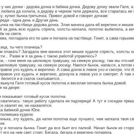
у них дочки - дедова дочка и бабина дочка. Дедову дочку звали Галя, а
любила да холила, а дедову в черном теле держала, все старалась ее 
у, купил бычка-третьячка. Привел домой и говорит дочкам:
ереди - одна день и Другая день.
ычка на пастбище дедова дочка. Злая мачеха дала ей веретено и мешок
чтоб за день всю кудель спряла, холсты наткала, полотно выбелила, а в
бе на свете.
ева, погладила его по шее и погнала на пастбище. Гонит, а сама горьки
сица, ты чего плачешь?
 не плакать? Загадала мне мачеха этот мешок кудели спрясть, холсты н
ти... Разве ж я за день с такою работой управлюсь?
чок, - гони меня на шелковую травушку, на свежую росицу, там мы что-н
шелковую травушку, на свежую росицу. Наелся бычок, напасся, а потом и
правое ухо кудель и веретено. А сама дохни в левое ухо и смотри, что б
равое ухо кудель и веретено, дохнула в левое ухо и смотрит. А там 
 белится и в скаток скатывается...
 вынула Галя готовый кусок полотна и веселая погнала бычка домой.
е на дворе:
 и показывает готовый кусок полотна.
схватилась: такую работу сделала ее падчерица! А тут и соседки пришл
се хвалят ее, не нахвалятся.
ка бабиной дочке Юле.
 полмешка кудели.
оченька, эту кудель, да натки полотна еще лучшего, чем наткала твоя с
ее.
 и погнала бычка. Гонит да все бьет его палкой. Начал бычок из сторо
т его на чем свет стоит. Бегала, бегала и веретено потеряла.