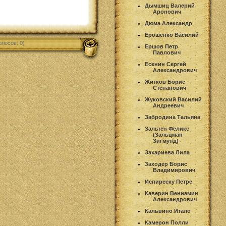
Дымшиц Валерий
Аронович
Дюма Александр
Ерошенко Василий
олосов: 0)
Ершов Петр
Павлович
Есенин Сергей
Александрович
Житков Борис
Степанович
Жуковский Василий
Андреевич
Забродина Тальяна
Зальтен Феликс
(Зальцман
Зигмунд)
Захариева Лила
Заходер Борис
Владимирович
Испиреску Петре
Каверин Вениамин
Александрович
Кальвино Итало
Камерон Полли