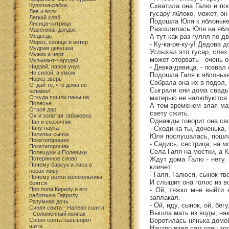
Схватила она Галю и по
Курочка-рябка
Лев и волк
гусару яблоко, может, он
Легкий хлеб
Подошла Юля к яблоньке, 
Лисица-хитрица
Разозлилась Юля на ябл
Масенжны дзядок
А тут как раз гулял по д
Медведь
Мороз, солнце и ветер
- Ку-ка-ре-ку-у! Дедова 
Мудрая девушка
Услыхал это гусар, слез 
Мужик и черт
может оторвать - очень 
Музыкант-чародей
- Девка-девица, - позвал
Надзей, папов унук
Не силой, а умом
Подошла Галя к яблоньке 
Норка-зверь
Собрала она их в подол,
Отдай то, что дома не
Сыграли они дома свадьб
оставил
матерью не налюбуются 
Откуда пошли паны на
Полесье
А тем временем злая мач
Отцов дар
свету сжить.
Ох и золотая табакерка
Однажды говорит она сво
Пан и сказочник
- Сходи-ка ты, доченька, 
Пану наука
Пилипка-сынок
Юля послушалась, пошла к
Покатигорошек
- Садись, сестрица, на м
Покатигорошек
Села Галя на мостки, а 
Полещуки и Полевики
Ждут дома Галю - нету. 
Потерянное слово
Почему барсук и лиса в
кличет:
норах живут
- Галя, Галюся, сынок тв
Почему волки колокольчика
И слышит она голос из в
боятся
- Ой, тяжко мне выйти 
Про попа Кирилу и его
работника Гаврилу
заплакал.
Разумная дочь
- Ой, иду, сынок, ой, бег
Синяя свита - Налево сшита
Вышла мать из воды, нак
- Соломенный колпак
Воротилась нянька домой
Синяя свита навыворот
шита
Наутро взял сам отец зо