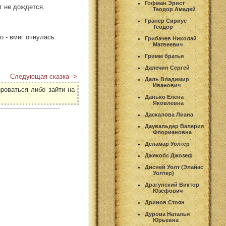
Гофман Эрнст
ет не дождется.
Теодор Амадей
Гранер Сириус
Теодор
о - вмиг очнулась.
Грибачев Николай
Матвеевич
Гримм братья
Далечин Сергей
Следующая сказка ->
Даль Владимир
Иванович
роваться либо зайти на
Данько Елена
Яковлевна
Даскалова Лиана
Даувальдер Валерия
Флориановна
Деламар Уолтер
Джекобс Джозеф
Дисней Уолт (Элайас
Уолтер)
Драгунский Виктор
Юзефович
Дринов Стоян
Дурова Наталья
Юрьевна