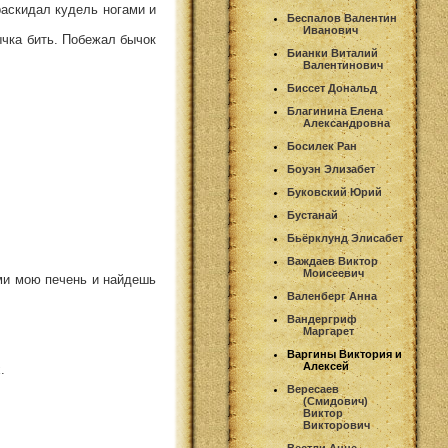
раскидал кудель ногами и
Беспалов Валентин
Иванович
ычка бить. Побежал бычок
Бианки Виталий
Валентинович
Биссет Дональд
Благинина Елена
Александровна
Босилек Ран
Боуэн Элизабет
Буковский Юрий
Бустанай
Бьёрклунд Элисабет
Важдаев Виктор
Моисеевич
зьми мою печень и найдешь
Валенберг Анна
Вандергриф
Маргарет
Варгины Виктория и
Алексей
.
Вересаев
(Смидович)
Виктор
Викторович