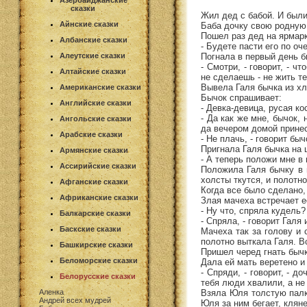
Азербайджанские
сказки
Жил дед с бабой. И были 
Айнские сказки
Баба дочку свою родную 
Пошел раз дед на ярмарк
Албанские сказки
- Будете пасти его по оч
Погнала в первый день б
Алеутские сказки
- Смотри, - говорит, - 
Алтайские сказки
не сделаешь - не жить те
Вывела Галя бычка из хл
Американские сказки
Бычок спрашивает:
Английские сказки
- Девка-девица, русая ко
- Да как же мне, бычок,
Ангольские сказки
да вечером домой принес
Арабские сказки
- Не плачь, - говорит бы
Пригнала Галя бычка на 
Армянские сказки
- А теперь положи мне в 
Ассирийские сказки
Положила Галя бычку в п
холсты ткутся, и полотно
Афганские сказки
Когда все было сделано,
Африканские сказки
Злая мачеха встречает е
- Ну что, спряла кудель?
Балкарские сказки
- Спряла, - говорит Галя
Баскские сказки
Мачеха так за голову и 
полотно выткала Галя. В
Башкирские сказки
Пришел черед гнать быч
Беломорские сказки
Дала ей мать веретено и
- Спряди, - говорит, - д
Белорусские сказки
тебя люди хвалили, а не 
Взяла Юля толстую палку
Аленка
Андрей всех мудрей
Юля за ним бегает, кляне