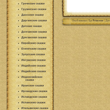
Греческие сказки
Грузинские сказки
Даосские сказки
Даргинские сказки
Опубликовал:
La Princesse
| Дат
Датские сказки
Долганские сказки
Дунганские сказки
Еврейские сказки
Египетские сказки
Зулусские сказки
Ингушские сказки
Индейские сказки
Индийские сказки
Индонезийские
сказки
Иранские сказки
Ирландские сказки
Исландские сказки
Испанские сказки
Итальянские сказки