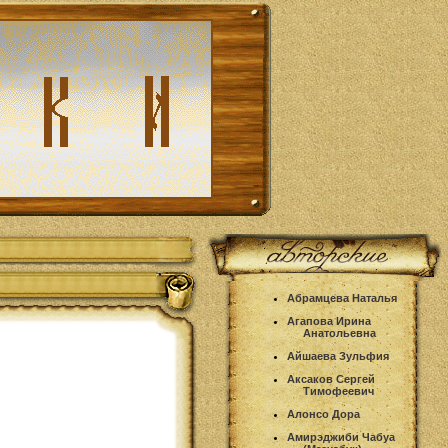
Абрамцева Наталья
Агапова Ирина
Анатольевна
Айшаева Зульфия
Аксаков Сергей
Тимофеевич
Алонсо Дора
Амирэджиби Чабуа