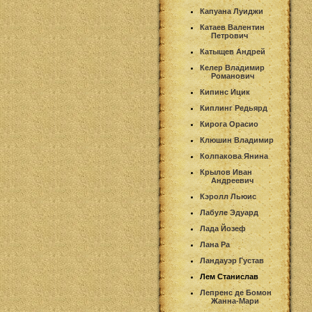
Капуана Луиджи
Катаев Валентин
Петрович
Катыщев Андрей
Келер Владимир
Романович
Кипинс Ицик
Киплинг Редьярд
Кирога Орасио
Клюшин Владимир
Колпакова Янина
Крылов Иван
Андреевич
Кэролл Льюис
Лабуле Эдуард
Лада Йозеф
Лана Ра
Ландауэр Густав
Лем Станислав
Лепренс де Бомон
Жанна-Мари