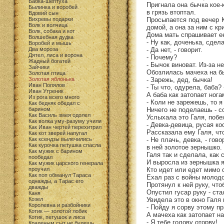
Бабка-шептуха
Пригнала она бычка кое-
Былинка и воробей
в грязь втоптал.
Вдовий сын
Просыпается под вечер Ю
Вихревы подарки
Волк и волчица
домой, а она за ним с кр
Волк, собака и кот
Дома мать спрашивает е
Волшебная дудка
- Ну как, доченька, сдел
Воробей и мышь
- Да нет, - говорит.
Два мороза
Дятел, лиса и ворона
- Почему?
Жадный богатей
- Бычок виноват. Из-за н
Зайчики
Обозлилась мачеха на бы
Золотая птица
- Зарежь, дед, бычка!
Золотая яблонька
Иван Попялов
- Ты что, одурела, баба?
Иван Утреник
А баба как затопает нога
Из рога всего много
- Коли не зарежешь, то я
Как бедняк обедал с
Ничего не поделаешь - с
барином
Как Василь змея одолел
Услыхала это Галя, побе
Как волка уму-разуму учили
- Девка-девица, русая ко
Как Иван чертей перехитрил
Рассказала ему Галя, чт
Как кот зверей напугал
- Не плачь, девка, - го
Как ксендзы вылечились
Как курочка петушка спасла
в ней золотое зернышко.
Как мужик с барином
Галя так и сделала, как 
пообедал
И выросла из зернышка я
Как мужик царского генерала
Кто идет или едет мимо 
проучил
Как поп обманул Тараса
Ехал раз с войны молодо
однажды, а Тарас его
Протянул к ней руку, что
дважды
Опустил гусар руку - ста
Каня
Увидела это в окно Галя 
Козел
Королевна и разбойники
- Пойду я сорву этому п
Котик — золотой лобик
А мачеха как затопает на
Котик, петушок и лиса
- Я тебе голову оторву!
Краденым сыт не будешь