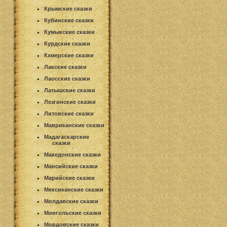
Крымские сказки
Кубинские сказки
Кумыкские сказки
Курдские сказки
Кхмерские сказки
Лакские сказки
Лаосские сказки
Латышские сказки
Лезгинские сказки
Литовские сказки
Мавриканские сказки
Мадагаскарские
сказки
Македонские сказки
Мансийские сказки
Марийские сказки
Мексиканские сказки
Молдавские сказки
Монгольские сказки
Мордовские сказки