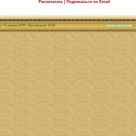
Распечатать | Подписаться по Email
а: 15 января 2009 | Просмотров: 4558
(г