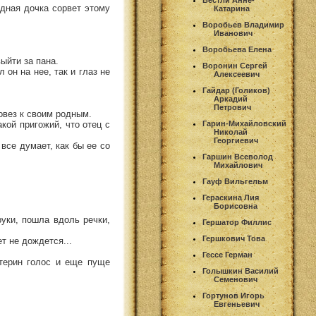
Вестли Анне-
одная дочка сорвет этому
Катарина
Воробьев Владимир
Иванович
Воробьева Елена
выйти за пана.
Воронин Сергей
 он на нее, так и глаз не
Алексеевич
Гайдар (Голиков)
Аркадий
Петрович
повез к своим родным.
кой пригожий, что отец с
Гарин-Михайловский
Николай
Георгиевич
 все думает, как бы ее со
Гаршин Всеволод
Михайлович
Гауф Вильгельм
Гераскина Лия
Борисовна
руки, пошла вдоль речки,
Гершатор Филлис
Гершкович Това
ет не дождется...
Гессе Герман
атерин голос и еще пуще
Голышкин Василий
Семенович
Гортунов Игорь
Евгеньевич