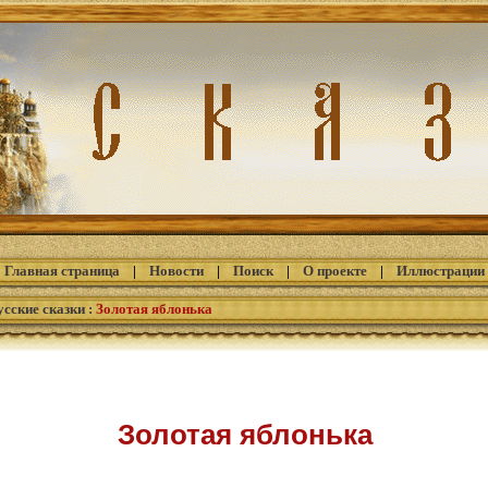
Главная страница
|
Новости
|
Поиск
|
О проекте
|
Иллюстрации
сские сказки
:
Золотая яблонька
Золотая яблонька