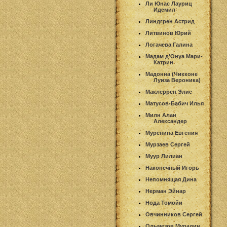
Ли Юнас Лауриц
Идемил
Линдгрен Астрид
Литвинов Юрий
Логачева Галина
Мадам д'Онуа Мари-
Катрин
Мадонна (Чикконе
Луиза Вероника)
Маклеррен Элис
Матусов-Бабич Илья
Милн Алан
Александер
Муренина Евгения
Мурзаев Сергей
Муур Лилиан
Наконечный Игорь
Непомнящая Дина
Нерман Эйнар
Нода Томойи
Овчинников Сергей
Ольмезов Мурадин