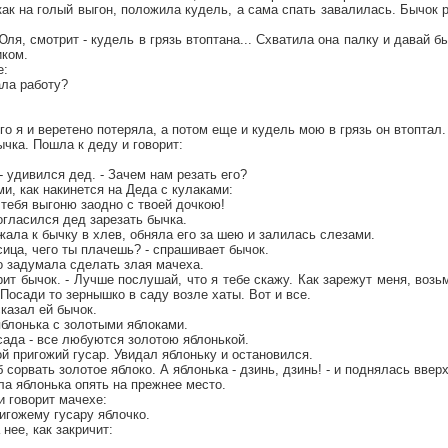
как на голый выгон, положила кудель, а сама спать завалилась. Бычок 
ля, смотрит - кудель в грязь втоптана... Схватила она палку и давай б
иком.
е:
ала работу?
его я и веретено потеряла, а потом еще и кудель мою в грязь он втоптал.
чка. Пошла к деду и говорит:
 - удивился дед. - Зачем нам резать его?
ми, как накинется на Деда с кулаками:
 тебя выгоню заодно с твоей дочкою!
огласился дед зарезать бычка.
жала к бычку в хлев, обняла его за шею и залилась слезами.
сица, чего ты плачешь? - спрашивает бычок.
о задумала сделать злая мачеха.
ворит бычок. - Лучше послушай, что я тебе скажу. Как зарежут меня, во
 Посади то зернышко в саду возле хаты. Вот и все.
сказал ей бычок.
блонька с золотыми яблоками.
сада - все любуются золотою яблонькой.
й пригожий гусар. Увидал яблоньку и остановился.
б сорвать золотое яблоко. А яблонька - дзинь, дзинь! - и поднялась вверх
ла яблонька опять на прежнее место.
и говорит мачехе:
ригожему гусару яблочко.
 нее, как закричит: