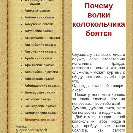
Азербайджанские
Почему
сказки
Айнские сказки
волки
Албанские сказки
колокольчика
Алеутские сказки
боятся
Алтайские сказки
Американские сказки
Английские сказки
Ангольские сказки
Служила у станового лиса и
Арабские сказки
службу свою старательно
исполняла. Правда,
Армянские сказки
неизвестно, кем и как она
служила, - может, кур ему к
Ассирийские сказки
обеду поставляла либо еще
Афганские сказки
что.
Однажды становой говорит
Африканские сказки
лисе:
Балкарские сказки
- Проси у меня чего хочешь
за свою службу. Что ни
Баскские сказки
попросишь - все тебе дам!
Башкирские сказки
Думала, думала лиса, чего
бы попросить, и надумала.
Беломорские сказки
- Дайте мне,- говорит,- свой
Белорусские сказки
колокольчик, чтобы, когда я
где пройду, все меня
Аленка
боялись, как самого
Андрей всех мудрей