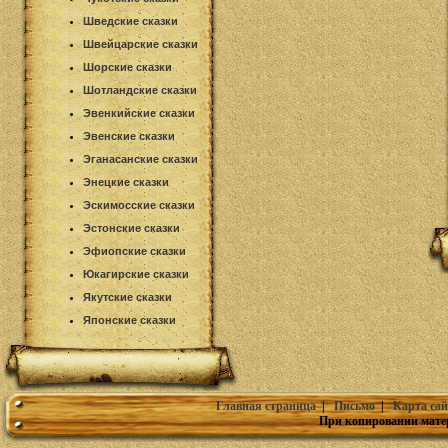
Шведские сказки
Швейцарские сказки
Шорские сказки
Шотландские сказки
Эвенкийские сказки
Эвенские сказки
Эганасанские сказки
Энецкие сказки
Эскимосские сказки
Эстонские сказки
Эфиопские сказки
Юкагирские сказки
Якутские сказки
Японские сказки
Главная страница
|
Письмо
|
Карта сай
При копировании мате