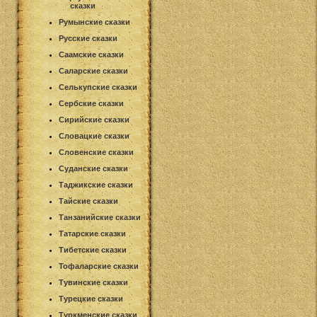
сказки
Румынские сказки
Русские сказки
Саамские сказки
Саларские сказки
Селькупские сказки
Сербские сказки
Сирийские сказки
Словацкие сказки
Словенские сказки
Суданские сказки
Таджикские сказки
Тайские сказки
Танзанийские сказки
Татарские сказки
Тибетские сказки
Тофаларские сказки
Тувинские сказки
Турецкие сказки
Туркменские сказки