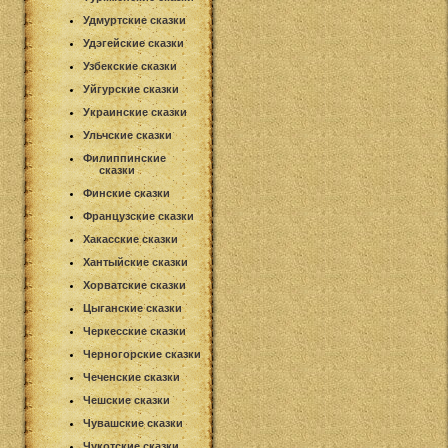
Удмуртские сказки
Удэгейские сказки
Узбекские сказки
Уйгурские сказки
Украинские сказки
Ульчские сказки
Филиппинские
сказки
Финские сказки
Французские сказки
Хакасские сказки
Хантыйские сказки
Хорватские сказки
Цыганские сказки
Черкесские сказки
Черногорские сказки
Чеченские сказки
Чешские сказки
Чувашские сказки
Чукотские сказки