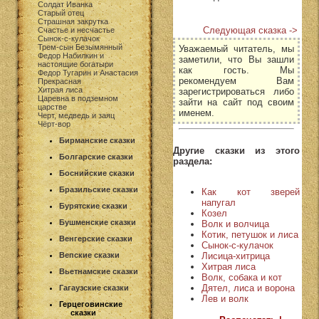
Солдат Иванка
Старый отец
Страшная закрутка
Следующая сказка ->
Счастье и несчастье
Сынок-с-кулачок
Трем-сын Безымянный
Уважаемый читатель, мы
Федор Набилкин и
заметили, что Вы зашли
настоящие богатыри
как гость. Мы
Федор Тугарин и Анастасия
рекомендуем Вам
Прекрасная
Хитрая лиса
зарегистрироваться либо
Царевна в подземном
зайти на сайт под своим
царстве
именем.
Черт, медведь и заяц
Чёрт-вор
Бирманские сказки
Другие сказки из этого
Болгарские сказки
раздела:
Боснийские сказки
Бразильские сказки
Как кот зверей
напугал
Бурятские сказки
Козел
Бушменские сказки
Волк и волчица
Котик, петушок и лиса
Венгерские сказки
Сынок-с-кулачок
Лисица-хитрица
Вепские сказки
Хитрая лиса
Вьетнамские сказки
Волк, собака и кот
Дятел, лиса и ворона
Гагаузские сказки
Лев и волк
Герцеговинские
сказки