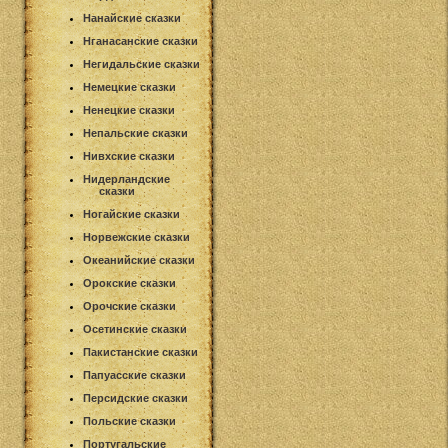
Нанайские сказки
Нганасанские сказки
Негидальские сказки
Немецкие сказки
Ненецкие сказки
Непальские сказки
Нивхские сказки
Нидерландские
сказки
Ногайские сказки
Норвежские сказки
Океанийские сказки
Орокские сказки
Орочские сказки
Осетинские сказки
Пакистанские сказки
Папуасские сказки
Персидские сказки
Польские сказки
Португальские