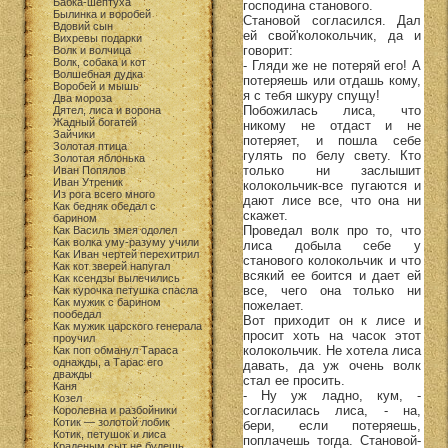
Бабка-шептуха
господина станового.
Былинка и воробей
Становой согласился. Дал
Вдовий сын
ей свой'колокольчик, да и
Вихревы подарки
говорит:
Волк и волчица
Волк, собака и кот
- Гляди же не потеряй его! А
Волшебная дудка
потеряешь или отдашь кому,
Воробей и мышь
я с тебя шкуру спущу!
Два мороза
Побожилась лиса, что
Дятел, лиса и ворона
Жадный богатей
никому не отдаст и не
Зайчики
потеряет, и пошла себе
Золотая птица
гулять по белу свету. Кто
Золотая яблонька
только ни заслышит
Иван Попялов
Иван Утреник
колокольчик-все пугаются и
Из рога всего много
дают лисе все, что она ни
Как бедняк обедал с
скажет.
барином
Проведал волк про то, что
Как Василь змея одолел
Как волка уму-разуму учили
лиса добыла себе у
Как Иван чертей перехитрил
станового колокольчик и что
Как кот зверей напугал
всякий ее боится и дает ей
Как ксендзы вылечились
все, чего она только ни
Как курочка петушка спасла
Как мужик с барином
пожелает.
пообедал
Вот приходит он к лисе и
Как мужик царского генерала
просит хоть на часок этот
проучил
колокольчик. Не хотела лиса
Как поп обманул Тараса
однажды, а Тарас его
давать, да уж очень волк
дважды
стал ее просить.
Каня
- Ну уж ладно, кум, -
Козел
согласилась лиса, - на,
Королевна и разбойники
Котик — золотой лобик
бери, если потеряешь,
Котик, петушок и лиса
поплачешь тогда. Становой-
Краденым сыт не будешь