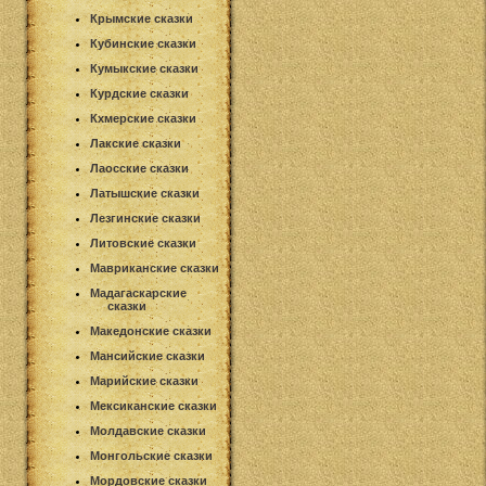
Крымские сказки
Кубинские сказки
Кумыкские сказки
Курдские сказки
Кхмерские сказки
Лакские сказки
Лаосские сказки
Латышские сказки
Лезгинские сказки
Литовские сказки
Мавриканские сказки
Мадагаскарские
сказки
Македонские сказки
Мансийские сказки
Марийские сказки
Мексиканские сказки
Молдавские сказки
Монгольские сказки
Мордовские сказки