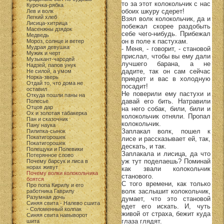
то за этот колокольчик с нас
Курочка-рябка
обоих шкуру сдерет!
Лев и волк
Легкий хлеб
Взял волк колокольчик, да и
Лисица-хитрица
побежал скорее раздобыть
Масенжны дзядок
себе чего-нибудь. Прибежал
Медведь
он в поле к пастухам.
Мороз, солнце и ветер
Мудрая девушка
- Меня, - говорит, - становой
Мужик и черт
прислал, чтобы вы ему дали
Музыкант-чародей
лучшего барана, а не
Надзей, папов унук
дадите, так он сам сейчас
Не силой, а умом
Норка-зверь
приедет и вас в холодную
Отдай то, что дома не
посадит!
оставил
Не поверили ему пастухи и
Откуда пошли паны на
давай его бить. Натравили
Полесье
Отцов дар
на него собак, били, били и
Ох и золотая табакерка
колокольчик отняли. Пропал
Пан и сказочник
колокольчик.
Пану наука
Заплакал волк, пошел к
Пилипка-сынок
Покатигорошек
лисе и рассказывает ей, так,
Покатигорошек
дескать, и так.
Полещуки и Полевики
Заплакала и лисица, да что
Потерянное слово
уж тут поделаешь? Поминай
Почему барсук и лиса в
норах живут
как звали колокольчик
Почему волки колокольчика
станового.
боятся
С того времени, как только
Про попа Кирилу и его
волк заслышит колокольчик,
работника Гаврилу
Разумная дочь
думает, что это становой
Синяя свита - Налево сшита
едет его искать. И, чуть
- Соломенный колпак
живой от страха, бежит куда
Синяя свита навыворот
глаза глядят.
шита