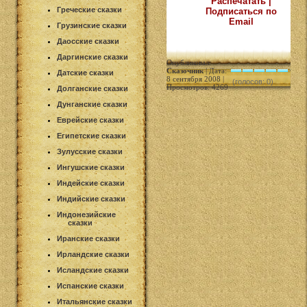
Распечатать |
Греческие сказки
Подписаться по
Email
Грузинские сказки
Даосские сказки
Даргинские сказки
Опубликовал:
Сказочник
| Дата:
Датские сказки
8 сентября 2008 |
(голосов: 0)
Просмотров: 4269
Долганские сказки
Дунганские сказки
Еврейские сказки
Египетские сказки
Зулусские сказки
Ингушские сказки
Индейские сказки
Индийские сказки
Индонезийские
сказки
Иранские сказки
Ирландские сказки
Исландские сказки
Испанские сказки
Итальянские сказки