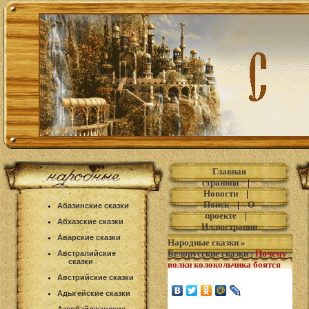
Главная
страница
|
Новости
|
Поиск
|
О
Абазинские сказки
проекте
|
Абхазские сказки
Иллюстрации
Аварские сказки
Народные сказки
»
Белорусские сказки
:
Почему
Австралийские
сказки
волки колокольчика боятся
Австрийские сказки
Адыгейские сказки