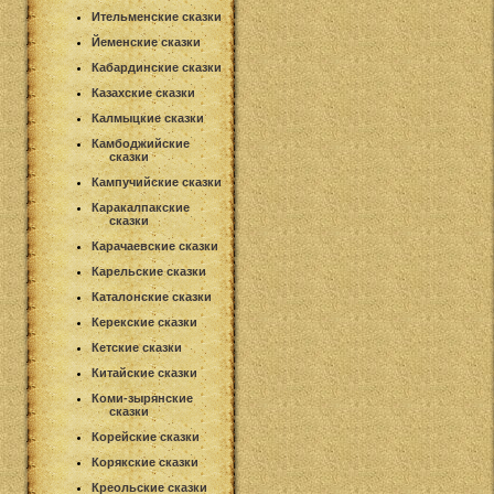
Ительменские сказки
Йеменские сказки
Кабардинские сказки
Казахские сказки
Калмыцкие сказки
Камбоджийские
сказки
Кампучийские сказки
Каракалпакские
сказки
Карачаевские сказки
Карельские сказки
Каталонские сказки
Керекские сказки
Кетские сказки
Китайские сказки
Коми-зырянские
сказки
Корейские сказки
Корякские сказки
Креольские сказки