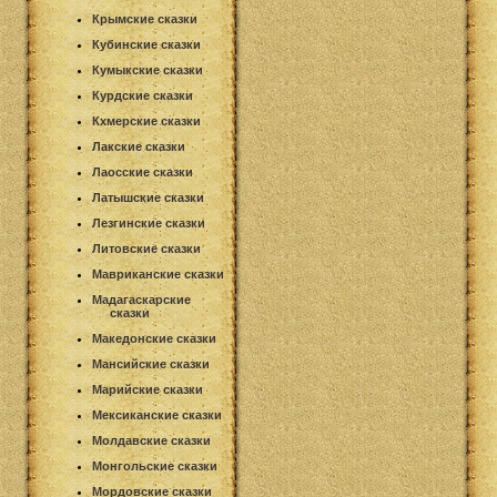
Крымские сказки
Кубинские сказки
Кумыкские сказки
Курдские сказки
Кхмерские сказки
Лакские сказки
Лаосские сказки
Латышские сказки
Лезгинские сказки
Литовские сказки
Мавриканские сказки
Мадагаскарские
сказки
Македонские сказки
Мансийские сказки
Марийские сказки
Мексиканские сказки
Молдавские сказки
Монгольские сказки
Мордовские сказки