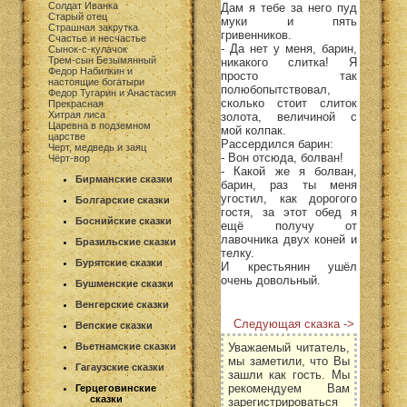
Солдат Иванка
Дам я тебе за него пуд
Старый отец
муки и пять
Страшная закрутка
гривенников.
Счастье и несчастье
- Да нет у меня, барин,
Сынок-с-кулачок
Трем-сын Безымянный
никакого слитка! Я
Федор Набилкин и
просто так
настоящие богатыри
полюбопытствовал,
Федор Тугарин и Анастасия
сколько стоит слиток
Прекрасная
Хитрая лиса
золота, величиной с
Царевна в подземном
мой колпак.
царстве
Рассердился барин:
Черт, медведь и заяц
- Вон отсюда, болван!
Чёрт-вор
- Какой же я болван,
Бирманские сказки
барин, раз ты меня
угостил, как дорогого
Болгарские сказки
гостя, за этот обед я
Боснийские сказки
ещё получу от
лавочника двух коней и
Бразильские сказки
телку.
Бурятские сказки
И крестьянин ушёл
очень довольный.
Бушменские сказки
Венгерские сказки
Следующая сказка ->
Вепские сказки
Уважаемый читатель,
Вьетнамские сказки
мы заметили, что Вы
Гагаузские сказки
зашли как гость. Мы
рекомендуем Вам
Герцеговинские
сказки
зарегистрироваться