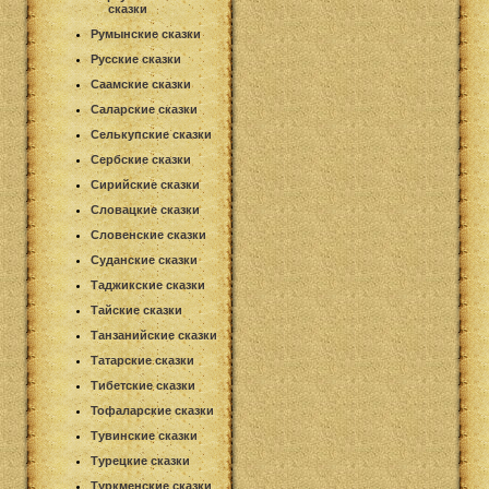
сказки
Румынские сказки
Русские сказки
Саамские сказки
Саларские сказки
Селькупские сказки
Сербские сказки
Сирийские сказки
Словацкие сказки
Словенские сказки
Суданские сказки
Таджикские сказки
Тайские сказки
Танзанийские сказки
Татарские сказки
Тибетские сказки
Тофаларские сказки
Тувинские сказки
Турецкие сказки
Туркменские сказки