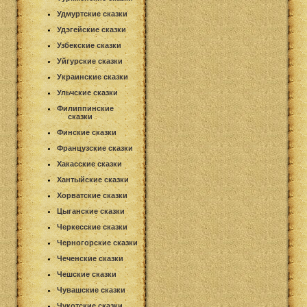
Удмуртские сказки
Удэгейские сказки
Узбекские сказки
Уйгурские сказки
Украинские сказки
Ульчские сказки
Филиппинские
сказки
Финские сказки
Французские сказки
Хакасские сказки
Хантыйские сказки
Хорватские сказки
Цыганские сказки
Черкесские сказки
Черногорские сказки
Чеченские сказки
Чешские сказки
Чувашские сказки
Чукотские сказки