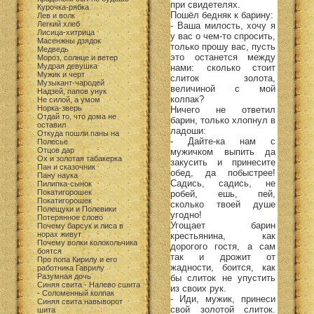
при свидетелях.
Курочка-рябка
Пошёл бедняк к барину:
Лев и волк
Легкий хлеб
- Ваша милость, хочу я
Лисица-хитрица
у вас о чем-то спросить,
Масенжны дзядок
только прошу вас, пусть
Медведь
это останется между
Мороз, солнце и ветер
Мудрая девушка
нами: сколько стоит
Мужик и черт
слиток золота,
Музыкант-чародей
величиной с мой
Надзей, папов унук
колпак?
Не силой, а умом
Норка-зверь
Ничего не ответил
Отдай то, что дома не
барин, только хлопнул в
оставил
ладоши:
Откуда пошли паны на
- Дайте-ка нам с
Полесье
Отцов дар
мужичком выпить да
Ох и золотая табакерка
закусить и принесите
Пан и сказочник
обед, да побыстрее!
Пану наука
Садись, садись, не
Пилипка-сынок
Покатигорошек
робей, ешь, пей,
Покатигорошек
сколько твоей душе
Полещуки и Полевики
угодно!
Потерянное слово
Угощает барин
Почему барсук и лиса в
норах живут
крестьянина, как
Почему волки колокольчика
дорогого гостя, а сам
боятся
так и дрожит от
Про попа Кирилу и его
жадности, боится, как
работника Гаврилу
Разумная дочь
бы слиток не упустить
Синяя свита - Налево сшита
из своих рук.
- Соломенный колпак
- Иди, мужик, принеси
Синяя свита навыворот
свой золотой слиток.
шита