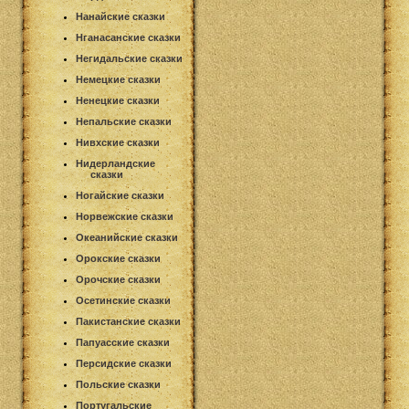
Нанайские сказки
Нганасанские сказки
Негидальские сказки
Немецкие сказки
Ненецкие сказки
Непальские сказки
Нивхские сказки
Нидерландские
сказки
Ногайские сказки
Норвежские сказки
Океанийские сказки
Орокские сказки
Орочские сказки
Осетинские сказки
Пакистанские сказки
Папуасские сказки
Персидские сказки
Польские сказки
Португальские