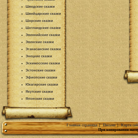
Шведские сказки
Швейцарские сказки
Шорские сказки
Шотландские сказки
Эвенкийские сказки
Эвенские сказки
Эганасанские сказки
Энецкие сказки
Эскимосские сказки
Эстонские сказки
Эфиопские сказки
Юкагирские сказки
Якутские сказки
Японские сказки
Главная страница
|
Письмо
|
Карта сай
При копировании мате