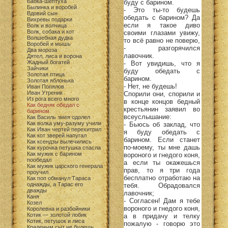
Бабка-шептуха
буду с барином.
Былинка и воробей
- Это ты-то будешь
Вдовий сын
обедать с барином? Да
Вихревы подарки
если я такое диво
Волк и волчица
Волк, собака и кот
своими глазами увижу,
Волшебная дудка
то всё равно не поверю,
Воробей и мышь
- разгорячился
Два мороза
лавочник.
Дятел, лиса и ворона
Жадный богатей
- Вот увидишь, что я
Зайчики
буду обедать с
Золотая птица
барином.
Золотая яблонька
- Нет, не будешь!
Иван Попялов
Иван Утреник
Спорили они, спорили и
Из рога всего много
в конце концов бедный
Как бедняк обедал с
крестьянин заявил во
барином
всеуслышание:
Как Василь змея одолел
Как волка уму-разуму учили
- Бьюсь об заклад, что
Как Иван чертей перехитрил
я буду обедать с
Как кот зверей напугал
барином. Если станет
Как ксендзы вылечились
по-моему, ты мне дашь
Как курочка петушка спасла
Как мужик с барином
вороного и гнедого коня,
пообедал
а если ты окажешься
Как мужик царского генерала
прав, то я три года
проучил
бесплатно отработаю на
Как поп обманул Тараса
однажды, а Тарас его
тебя. Обрадовался
дважды
лавочник;
Каня
- Согласен! Дам я тебе
Козел
вороного и гнедого коня,
Королевна и разбойники
Котик — золотой лобик
а в придачу и телку
Котик, петушок и лиса
пожалую - говорю это
Краденым сыт не будешь