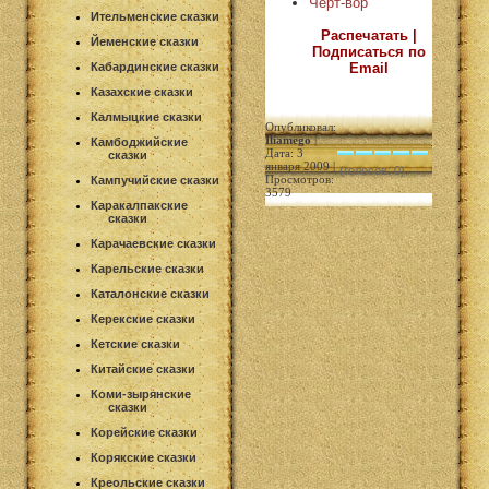
Чёрт-вор
Ительменские сказки
Распечатать |
Йеменские сказки
Подписаться по
Email
Кабардинские сказки
Казахские сказки
Калмыцкие сказки
Опубликовал:
Iliamego
|
Камбоджийские
Дата: 3
сказки
января 2009 |
(голосов: 0)
Просмотров:
Кампучийские сказки
3579
Каракалпакские
сказки
Карачаевские сказки
Карельские сказки
Каталонские сказки
Керекские сказки
Кетские сказки
Китайские сказки
Коми-зырянские
сказки
Корейские сказки
Корякские сказки
Креольские сказки