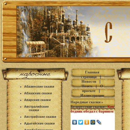
Главная
страница
|
Новости
|
Поиск
|
О
Абазинские сказки
проекте
|
Абхазские сказки
Иллюстрации
Аварские сказки
Народные сказки
»
Белорусские сказки
:
Как
Австралийские
сказки
бедняк обедал с барином
Австрийские сказки
Адыгейские сказки