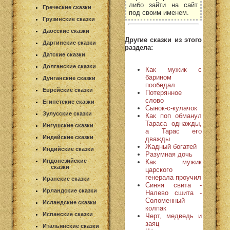
либо зайти на сайт
Греческие сказки
под своим именем.
Грузинские сказки
Даосские сказки
Другие сказки из этого
Даргинские сказки
раздела:
Датские сказки
Долганские сказки
Как мужик с
барином
Дунганские сказки
пообедал
Еврейские сказки
Потерянное
слово
Египетские сказки
Сынок-с-кулачок
Зулусские сказки
Как поп обманул
Тараса однажды,
Ингушские сказки
а Тарас его
Индейские сказки
дважды
Жадный богатей
Индийские сказки
Разумная дочь
Индонезийские
Как мужик
сказки
царского
генерала проучил
Иранские сказки
Синяя свита -
Ирландские сказки
Налево сшита -
Соломенный
Исландские сказки
колпак
Испанские сказки
Черт, медведь и
заяц
Итальянские сказки