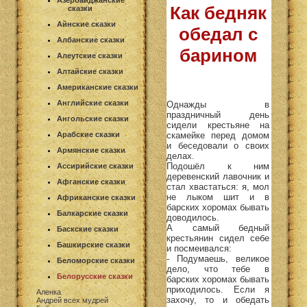
Азербайджанские
Как бедняк
сказки
Айнские сказки
обедал с
Албанские сказки
барином
Алеутские сказки
Алтайские сказки
Американские сказки
Английские сказки
Однажды в
праздничный день
Ангольские сказки
сидели крестьяне на
скамейке перед домом
Арабские сказки
и беседовали о своих
Армянские сказки
делах.
Подошёл к ним
Ассирийские сказки
деревенский лавочник и
Афганские сказки
стал хвастаться: я, мол
не лыком шит и в
Африканские сказки
барских хоромах бывать
Балкарские сказки
доводилось.
А самый бедный
Баскские сказки
крестьянин сидел себе
Башкирские сказки
и посмеивался:
- Подумаешь, великое
Беломорские сказки
дело, что тебе в
Белорусские сказки
барских хоромах бывать
приходилось. Если я
Аленка
захочу, то и обедать
Андрей всех мудрей