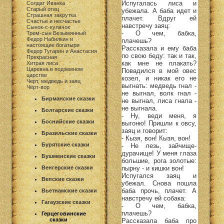
Испугалась лиса и
Солдат Иванка
Старый отец
убежала. А баба идет и
Страшная закрутка
плачет. Вдруг ей
Счастье и несчастье
навстречу заяц:
Сынок-с-кулачок
- О чем, бабка,
Трем-сын Безымянный
Федор Набилкин и
плачешь?
настоящие богатыри
Рассказала и ему баба
Федор Тугарин и Анастасия
по свою беду: так и так,
Прекрасная
как мне не плакать?
Хитрая лиса
Царевна в подземном
Повадился в мой овес
царстве
козел, и никак его не
Черт, медведь и заяц
выгнать: медведь гнал -
Чёрт-вор
не выгнал, волк гнал -
Бирманские сказки
не выгнал, лиса гнала -
не выгнала.
Болгарские сказки
- Ну, веди меня, я
Боснийские сказки
выгоню! Пришли к овсу,
заяц и говорит:
Бразильские сказки
- Кызя, вон! Кызя, вон!
Бурятские сказки
- Не лезь, зайчище-
дурачище! У меня глаза
Бушменские сказки
большие, рога золотые:
пырну - и кишки вон!
Венгерские сказки
Испугался заяц и
Вепские сказки
убежал. Снова пошла
баба прочь, плачет. А
Вьетнамские сказки
навстречу ей собака:
Гагаузские сказки
- О чем, бабка,
плачешь?
Герцеговинские
сказки
Рассказала баба про