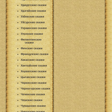
Удмуртские сказки
Удэгейские сказки
Узбекские сказки
Уйгурские сказки
Украинские сказки
Ульчские сказки
Филиппинские
сказки
Финские сказки
Французские сказки
Хакасские сказки
Хантыйские сказки
Хорватские сказки
Цыганские сказки
Черкесские сказки
Черногорские сказки
Чеченские сказки
Чешские сказки
Чувашские сказки
Чукотские сказки