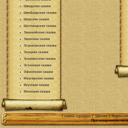
Шведские сказки
Швейцарские сказки
Шорские сказки
Шотландские сказки
Эвенкийские сказки
Эвенские сказки
Эганасанские сказки
Энецкие сказки
Эскимосские сказки
Эстонские сказки
Эфиопские сказки
Юкагирские сказки
Якутские сказки
Японские сказки
Главная страница
|
Письмо
|
Карта сай
При копировании мате