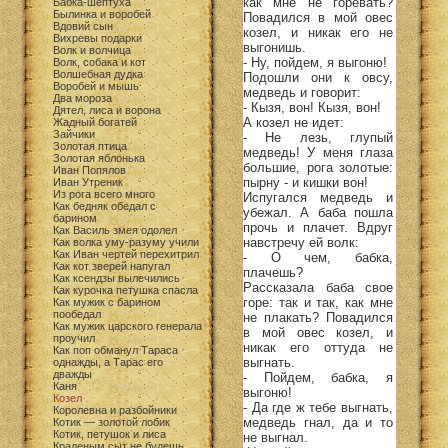
как мне не горевать?
Бабка-шептуха
Былинка и воробей
Повадился в мой овес
Вдовий сын
козел, и никак его не
Вихревы подарки
выгонишь.
Волк и волчица
- Ну, пойдем, я выгоню!
Волк, собака и кот
Волшебная дудка
Подошли они к овсу,
Воробей и мышь
медведь и говорит:
Два мороза
- Кызя, вон! Кызя, вон!
Дятел, лиса и ворона
А козел не идет:
Жадный богатей
Зайчики
- Не лезь, глупый
Золотая птица
медведь! У меня глаза
Золотая яблонька
большие, рога золотые:
Иван Попялов
пырну - и кишки вон!
Иван Утреник
Из рога всего много
Испугался медведь и
Как бедняк обедал с
убежал. А баба пошла
барином
прочь и плачет. Вдруг
Как Василь змея одолел
навстречу ей волк:
Как волка уму-разуму учили
Как Иван чертей перехитрил
- О чем, бабка,
Как кот зверей напугал
плачешь?
Как ксендзы вылечились
Рассказала баба свое
Как курочка петушка спасла
горе: так и так, как мне
Как мужик с барином
пообедал
не плакать? Повадился
Как мужик царского генерала
в мой овес козел, и
проучил
никак его оттуда не
Как поп обманул Тараса
выгнать.
однажды, а Тарас его
дважды
- Пойдем, бабка, я
Каня
выгоню!
Козел
- Да где ж тебе выгнать,
Королевна и разбойники
медведь гнал, да и то
Котик — золотой лобик
Котик, петушок и лиса
не выгнал.
Краденым сыт не будешь