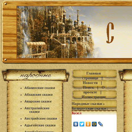
Главная
страница
|
Новости
|
Поиск
|
О
Абазинские сказки
проекте
|
Абхазские сказки
Иллюстрации
Аварские сказки
Народные сказки
»
Белорусские сказки
:
Австралийские
сказки
Козел
Австрийские сказки
Адыгейские сказки