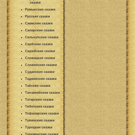
сказки
Румынские сказки
Русские сказки
Саамские сказки
Саларские сказки
Селькупские сказки
Сербские сказки
Сирийские сказки
Словацкие сказки
Словенские сказки
Суданские сказки
Таджикские сказки
Тайские сказки
Танзанийские сказки
Татарские сказки
Тибетские сказки
Тофаларские сказки
Тувинские сказки
Турецкие сказки
Туркменские сказки