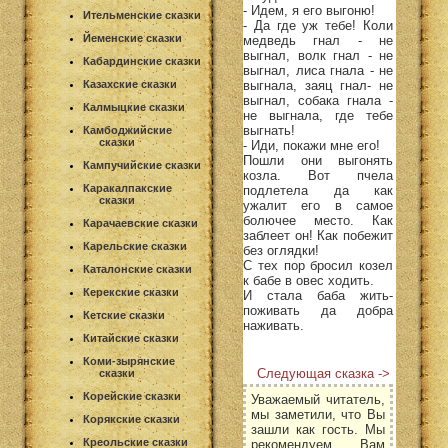
- Идем, я его выгоню!
Ительменские сказки
- Да где уж тебе! Коли
Йеменские сказки
медведь гнал - не
выгнал, волк гнал - не
Кабардинские сказки
выгнал, лиса гнала - не
выгнала, заяц гнал- не
Казахские сказки
выгнал, собака гнала -
Калмыцкие сказки
не выгнала, где тебе
выгнать!
Камбоджийские
сказки
- Иди, покажи мне его!
Пошли они выгонять
Кампучийские сказки
козла. Вот пчела
Каракалпакские
подлетела да как
сказки
ужалит его в самое
болючее место. Как
Карачаевские сказки
заблеет он! Как побежит
Карельские сказки
без оглядки!
С тех пор бросил козел
Каталонские сказки
к бабе в овес ходить.
Керекские сказки
И стала баба жить-
поживать да добра
Кетские сказки
наживать.
Китайские сказки
Коми-зырянские
Следующая сказка ->
сказки
Корейские сказки
Уважаемый читатель,
мы заметили, что Вы
Корякские сказки
зашли как гость. Мы
Креольские сказки
рекомендуем Вам