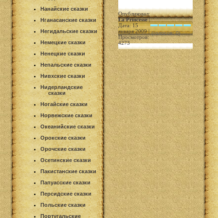
Нанайские сказки
Опубликовал:
La Princesse
|
Нганасанские сказки
Дата: 15
Негидальские сказки
января 2009 |
(голосов: 0)
Просмотров:
Немецкие сказки
4273
Ненецкие сказки
Непальские сказки
Нивхские сказки
Нидерландские
сказки
Ногайские сказки
Норвежские сказки
Океанийские сказки
Орокские сказки
Орочские сказки
Осетинские сказки
Пакистанские сказки
Папуасские сказки
Персидские сказки
Польские сказки
Португальские