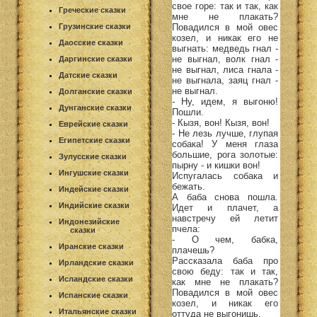
свое горе: так и так, как
Греческие сказки
мне не плакать?
Повадился в мой овес
Грузинские сказки
козел, и никак его не
Даосские сказки
выгнать: медведь гнал -
не выгнал, волк гнал -
Даргинские сказки
не выгнал, лиса гнала -
Датские сказки
не выгнала, заяц гнал -
не выгнал.
Долганские сказки
- Ну, идем, я выгоню!
Дунганские сказки
Пошли.
- Кызя, вон! Кызя, вон!
Еврейские сказки
- Не лезь лучше, глупая
Египетские сказки
собака! У меня глаза
большие, рога золотые:
Зулусские сказки
пырну - и кишки вон!
Ингушские сказки
Испугалась собака и
бежать.
Индейские сказки
А баба снова пошла.
Индийские сказки
Идет и плачет, а
навстречу ей летит
Индонезийские
пчела:
сказки
- О чем, бабка,
Иранские сказки
плачешь?
Рассказала баба про
Ирландские сказки
свою беду: так и так,
Исландские сказки
как мне не плакать?
Повадился в мой овес
Испанские сказки
козел, и никак его
Итальянские сказки
оттуда не выгонишь.