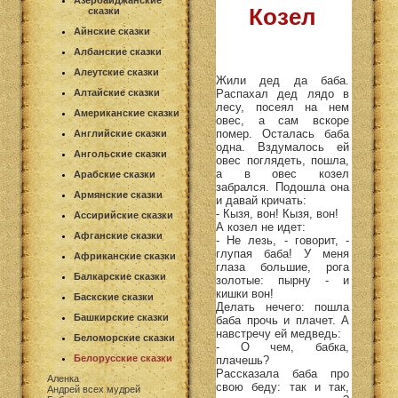
Азербайджанские
Козел
сказки
Айнские сказки
Албанские сказки
Алеутские сказки
Жили дед да баба.
Распахал дед лядо в
Алтайские сказки
лесу, посеял на нем
Американские сказки
овес, а сам вскоре
помер. Осталась баба
Английские сказки
одна. Вздумалось ей
Ангольские сказки
овес поглядеть, пошла,
а в овес козел
Арабские сказки
забрался. Подошла она
Армянские сказки
и давай кричать:
- Кызя, вон! Кызя, вон!
Ассирийские сказки
А козел не идет:
Афганские сказки
- Не лезь, - говорит, -
глупая баба! У меня
Африканские сказки
глаза большие, рога
Балкарские сказки
золотые: пырну - и
кишки вон!
Баскские сказки
Делать нечего: пошла
Башкирские сказки
баба прочь и плачет. А
навстречу ей медведь:
Беломорские сказки
- О чем, бабка,
Белорусские сказки
плачешь?
Рассказала баба про
Аленка
свою беду: так и так,
Андрей всех мудрей