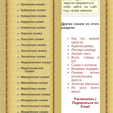
зарегистрироваться
Крымские сказки
либо зайти на сайт
под своим именем.
Кубинские сказки
Кумыкские сказки
Курдские сказки
Другие сказки из этого
раздела:
Кхмерские сказки
Лакские сказки
Как кот зверей
Лаосские сказки
напугал
Латышские сказки
Курочка-рябка
Лисица-хитрица
Лезгинские сказки
Хитрая лиса
Литовские сказки
Волк, собака и
кот
Мавриканские сказки
Сынок-с-кулачок
Мадагаскарские
Вихревы подарки
сказки
Почему волки
колокольчика
Македонские сказки
боятся
Мансийские сказки
Золотая яблонька
Из рога всего
Марийские сказки
много
Мексиканские сказки
Распечатать |
Молдавские сказки
Подписаться по
Монгольские сказки
Email
Мордовские сказки