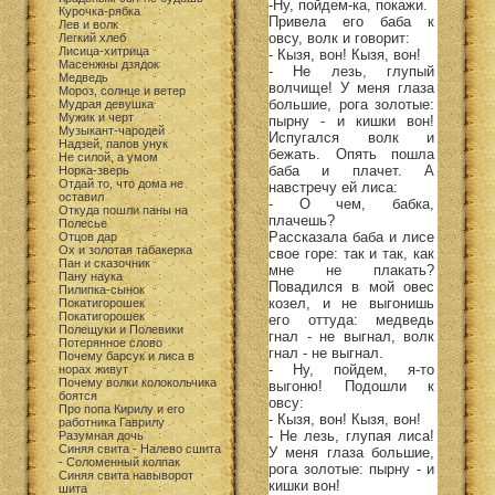
-Ну, пойдем-ка, покажи.
Курочка-рябка
Привела его баба к
Лев и волк
овсу, волк и говорит:
Легкий хлеб
Лисица-хитрица
- Кызя, вон! Кызя, вон!
Масенжны дзядок
- Не лезь, глупый
Медведь
волчище! У меня глаза
Мороз, солнце и ветер
большие, рога золотые:
Мудрая девушка
Мужик и черт
пырну - и кишки вон!
Музыкант-чародей
Испугался волк и
Надзей, папов унук
бежать. Опять пошла
Не силой, а умом
баба и плачет. А
Норка-зверь
Отдай то, что дома не
навстречу ей лиса:
оставил
- О чем, бабка,
Откуда пошли паны на
плачешь?
Полесье
Рассказала баба и лисе
Отцов дар
Ох и золотая табакерка
свое горе: так и так, как
Пан и сказочник
мне не плакать?
Пану наука
Повадился в мой овес
Пилипка-сынок
козел, и не выгонишь
Покатигорошек
Покатигорошек
его оттуда: медведь
Полещуки и Полевики
гнал - не выгнал, волк
Потерянное слово
гнал - не выгнал.
Почему барсук и лиса в
- Ну, пойдем, я-то
норах живут
Почему волки колокольчика
выгоню! Подошли к
боятся
овсу:
Про попа Кирилу и его
- Кызя, вон! Кызя, вон!
работника Гаврилу
- Не лезь, глупая лиса!
Разумная дочь
Синяя свита - Налево сшита
У меня глаза большие,
- Соломенный колпак
рога золотые: пырну - и
Синяя свита навыворот
кишки вон!
шита