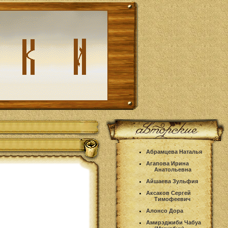
Абрамцева Наталья
Агапова Ирина
Анатольевна
Айшаева Зульфия
Аксаков Сергей
Тимофеевич
Алонсо Дора
Амирэджиби Чабуа