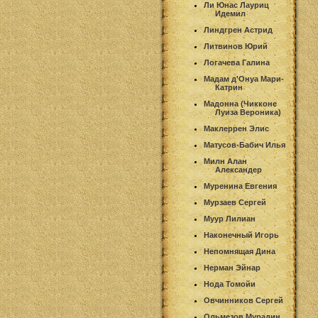
Ли Юнас Лауриц
Идемил
Линдгрен Астрид
Литвинов Юрий
Логачева Галина
Мадам д'Онуа Мари-
Катрин
Мадонна (Чикконе
Луиза Вероника)
Маклеррен Элис
Матусов-Бабич Илья
Милн Алан
Александер
Муренина Евгения
Мурзаев Сергей
Муур Лилиан
Наконечный Игорь
Непомнящая Дина
Нерман Эйнар
Нода Томойи
Овчинников Сергей
Ольмезов Мурадин