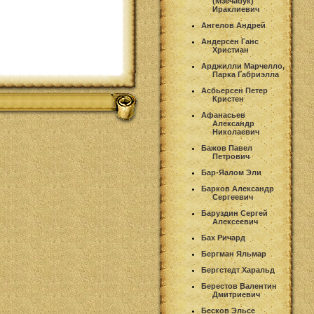
(Мзечабук)
Ираклиевич
Ангелов Андрей
Андерсен Ганс
Христиан
Арджилли Марчелло,
Парка Габриэлла
Асбьерсен Петер
Кристен
Афанасьев
Александр
Николаевич
Бажов Павел
Петрович
Бар-Яалом Эли
Барков Александр
Сергеевич
Баруздин Сергей
Алексеевич
Бах Ричард
Бергман Яльмар
Бергстедт Харальд
Берестов Валентин
Дмитриевич
Бесков Эльсе