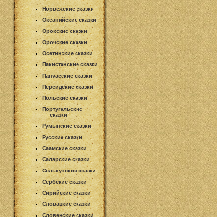
Норвежские сказки
Океанийские сказки
Орокские сказки
Орочские сказки
Осетинские сказки
Пакистанские сказки
Папуасские сказки
Персидские сказки
Польские сказки
Португальские
сказки
Румынские сказки
Русские сказки
Саамские сказки
Саларские сказки
Селькупские сказки
Сербские сказки
Сирийские сказки
Словацкие сказки
Словенские сказки