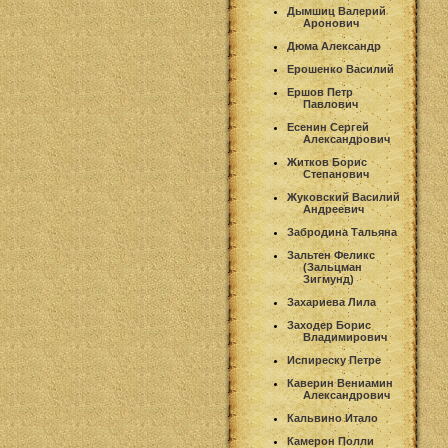
Дымшиц Валерий
Аронович
Дюма Александр
Ерошенко Василий
Ершов Петр
Павлович
Есенин Сергей
Александрович
Житков Борис
Степанович
Жуковский Василий
Андреевич
Забродина Тальяна
Зальтен Феликс
(Зальцман
Зигмунд)
Захариева Лила
Заходер Борис
Владимирович
Испиреску Петре
Каверин Вениамин
Александрович
Кальвино Итало
Камерон Полли