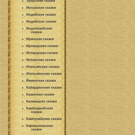
Зулусские сказки
Ингушские сказки
Индейские сказки
Индийские сказки
Индонезийские
сказки
Иранские сказки
Ирландские сказки
Исландские сказки
Испанские сказки
Итальянские сказки
Ительменские сказки
Йеменские сказки
Кабардинские сказки
Казахские сказки
Калмыцкие сказки
Камбоджийские
сказки
Кампучийские сказки
Каракалпакские
сказки