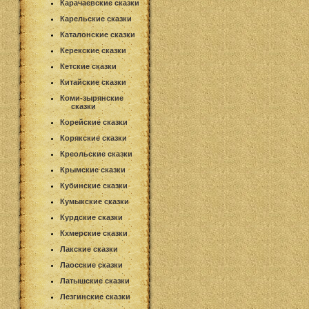
Карачаевские сказки
Карельские сказки
Каталонские сказки
Керекские сказки
Кетские сказки
Китайские сказки
Коми-зырянские
сказки
Корейские сказки
Корякские сказки
Креольские сказки
Крымские сказки
Кубинские сказки
Кумыкские сказки
Курдские сказки
Кхмерские сказки
Лакские сказки
Лаосские сказки
Латышские сказки
Лезгинские сказки