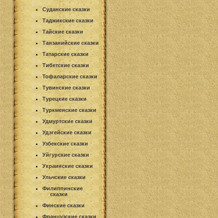
Суданские сказки
Таджикские сказки
Тайские сказки
Танзанийские сказки
Татарские сказки
Тибетские сказки
Тофаларские сказки
Тувинские сказки
Турецкие сказки
Туркменские сказки
Удмуртские сказки
Удэгейские сказки
Узбекские сказки
Уйгурские сказки
Украинские сказки
Ульчские сказки
Филиппинские
сказки
Финские сказки
Французские сказки