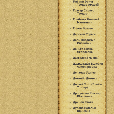
Гофман Эрнст
Теодор Амадей
Гранер Сириус
Теодор
Грибачев Николай
Матвеевич
Гримм братья
Далечин Сергей
Даль Владимир
Иванович
Данько Елена
Яковлевна
Даскалова Лиана
Даувальдер Валерия
Флориановна
Деламар Уолтер
Джекобс Джозеф
Дисней Уолт (Элайас
Уолтер)
Драгунский Виктор
Юзефович
Дринов Стоян
Дурова Наталья
Юрьевна