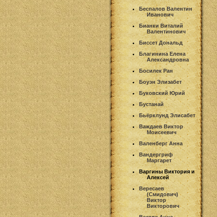
Беспалов Валентин
Иванович
Бианки Виталий
Валентинович
Биссет Дональд
Благинина Елена
Александровна
Босилек Ран
Боуэн Элизабет
Буковский Юрий
Бустанай
Бьёрклунд Элисабет
Важдаев Виктор
Моисеевич
Валенберг Анна
Вандергриф
Маргарет
Варгины Виктория и
Алексей
Вересаев
(Смидович)
Виктор
Викторович