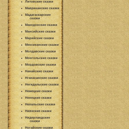
Литовские сказки
Мавриканские сказки
Мадагаскарские
сказки
Македонские сказки
Мансийские сказки
Марийские сказки
Мексиканские сказки
Молдавские сказки
Монгольские сказки
Мордовские сказки
Нанайские сказки
Нганасанские сказки
Негидальские сказки
Немецкие сказки
Ненецкие сказки
Непальские сказки
Нивхские сказки
Нидерландские
сказки
Ногайские сказки