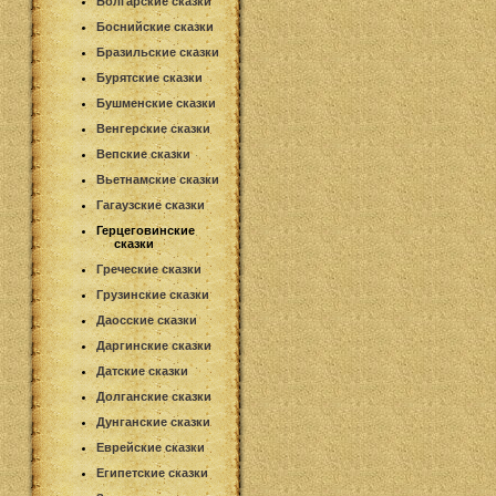
Болгарские сказки
Боснийские сказки
Бразильские сказки
Бурятские сказки
Бушменские сказки
Венгерские сказки
Вепские сказки
Вьетнамские сказки
Гагаузские сказки
Герцеговинские
сказки
Греческие сказки
Грузинские сказки
Даосские сказки
Даргинские сказки
Датские сказки
Долганские сказки
Дунганские сказки
Еврейские сказки
Египетские сказки