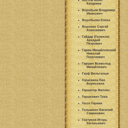
Вестли Анне-
Катарина
Воробьев Владимир
Иванович
Воробьева Елена
Воронин Сергей
Алексеевич
Гайдар (Голиков)
Аркадий
Петрович
Гарин-Михайловский
Николай
Георгиевич
Гаршин Всеволод
Михайлович
Гауф Вильгельм
Гераскина Лия
Борисовна
Гершатор Филлис
Гершкович Това
Гессе Герман
Голышкин Василий
Семенович
Гортунов Игорь
Евгеньевич