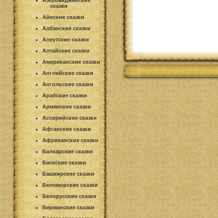
Азербайджанские
сказки
Айнские сказки
Албанские сказки
Алеутские сказки
Алтайские сказки
Американские сказки
Английские сказки
Ангольские сказки
Арабские сказки
Армянские сказки
Ассирийские сказки
Афганские сказки
Африканские сказки
Балкарские сказки
Баскские сказки
Башкирские сказки
Беломорские сказки
Белорусские сказки
Бирманские сказки