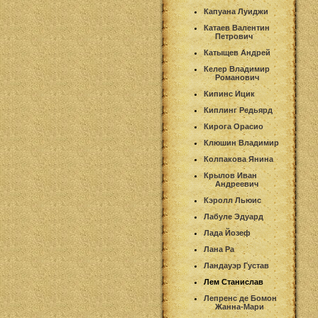
Капуана Луиджи
Катаев Валентин
Петрович
Катыщев Андрей
Келер Владимир
Романович
Кипинс Ицик
Киплинг Редьярд
Кирога Орасио
Клюшин Владимир
Колпакова Янина
Крылов Иван
Андреевич
Кэролл Льюис
Лабуле Эдуард
Лада Йозеф
Лана Ра
Ландауэр Густав
Лем Станислав
Лепренс де Бомон
Жанна-Мари