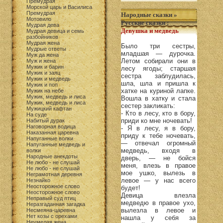
Премудрая
Морской царь и Василиса
Премудрая
Народные сказки
»
Мотовило
Русские сказки
:
Мудрая дева
Девушка и медведь
Мудрая девица и семь
разбойников
Мудрая жена
Было три сестры,
Мудрые ответы
младшая — дурочка.
Муж да жена
Летом собирали они в
Муж и жена
Мужик и барин
лесу ягоды; старшая
Мужик и заяц
сестра заблудилась,
Мужик и медведь
шла, шла и пришла к
Мужик и поп
хатке на куриной лапке.
Мужик на небе
Мужик, медведь и лиса
Вошла в хатку и стала
Мужик, медведь и лиса
сестер закликать:
Мужицкий кафтан
- Кто в лесу, кто в бору,
На суде
приди ко мне ночевать!
Набитый дурак
Наговорная водица
- Я в лесу, я в бору,
Наказанная царевна
приду к тебе ночевать,
Напуганные волки
— отвечал огромный
Напуганные медведь и
медведь, входя в
волки
Народные анекдоты
дверь, — не бойся
Не любо - не слушай
меня, влезь в правое
Не любо - не слушай
мое ушко, вылезь в
Неграмотная деревня
левое — у нас всего
Незнайко
Неосторожное слово
будет!
Неосторожное слово
Девица влезла
Неправый суд птиц
медведю в правое ухо,
Неразгаданная загадка
вылезла в левое и
Несмеяна-царевна
Нет козы с орехами
нашла у себя за
Неумелая жена