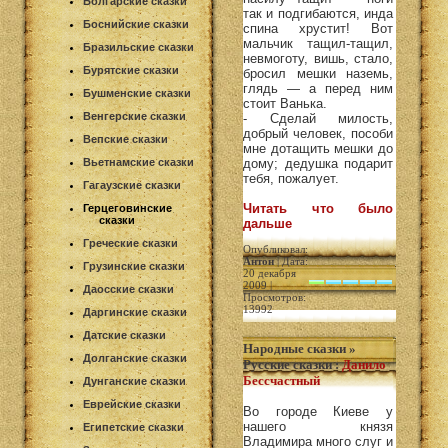
Болгарские сказки
так и подгибаются, инда
Боснийские сказки
спина хрустит! Вот
мальчик тащил-тащил,
Бразильские сказки
невмоготу, вишь, стало,
Бурятские сказки
бросил мешки наземь,
глядь — а перед ним
Бушменские сказки
стоит Ванька.
Венгерские сказки
- Сделай милость,
добрый человек, пособи
Вепские сказки
мне дотащить мешки до
Вьетнамские сказки
дому; дедушка подарит
тебя, пожалует.
Гагаузские сказки
Читать что было
Герцеговинские
сказки
дальше
Греческие сказки
Опубликовал:
Антон
| Дата:
Грузинские сказки
20 декабря
2009 |
Даосские сказки
Просмотров:
13992
Даргинские сказки
Датские сказки
Народные сказки
»
Долганские сказки
Русские сказки
:
Данило
Бессчастный
Дунганские сказки
Еврейские сказки
Во городе Киеве у
нашего князя
Египетские сказки
Владимира много слуг и