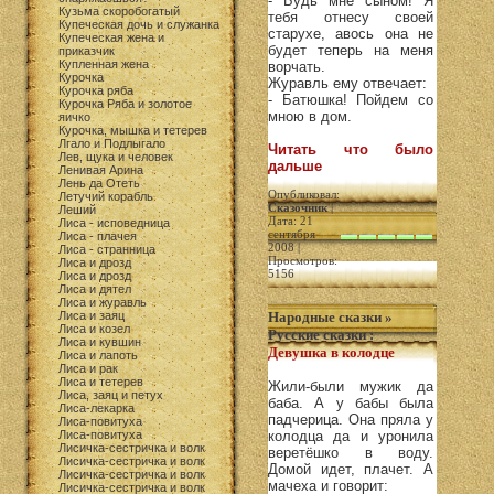
- Будь мне сыном! Я
Кузьма скоробогатый
тебя отнесу своей
Купеческая дочь и служанка
старухе, авось она не
Купеческая жена и
будет теперь на меня
приказчик
Купленная жена
ворчать.
Курочка
Журавль ему отвечает:
Курочка ряба
- Батюшка! Пойдем со
Курочка Ряба и золотое
мною в дом.
яичко
Курочка, мышка и тетерев
Лгало и Подлыгало
Читать что было
Лев, щука и человек
дальше
Ленивая Арина
Лень да Отеть
Опубликовал:
Летучий корабль
Сказочник
|
Леший
Дата: 21
Лиса - исповедница
сентября
Лиса - плачея
2008 |
Лиса - странница
Просмотров:
Лиса и дрозд
5156
Лиса и дрозд
Лиса и дятел
Лиса и журавль
Лиса и заяц
Народные сказки
»
Лиса и козел
Русские сказки
:
Лиса и кувшин
Девушка в колодце
Лиса и лапоть
Лиса и рак
Лиса и тетерев
Жили-были мужик да
Лиса, заяц и петух
баба. А у бабы была
Лиса-лекарка
падчерица. Она пряла у
Лиса-повитуха
Лиса-повитуха
колодца да и уронила
Лисичка-сестричка и волк
веретёшко в воду.
Лисичка-сестричка и волк
Домой идет, плачет. А
Лисичка-сестричка и волк
мачеха и говорит:
Лисичка-сестричка и волк