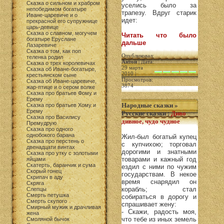
Сказка о сильном и храбром
уселись было за
непобедимом богатыре
трапезу. Вдруг старик
Иване-царевиче и о
идет:
прекрасной его супружнице
царь-девице
Сказка о славном, могучем
Читать что было
богатыре Еруслане
дальше
Лазаревиче
Сказка о том, как поп
Опубликовал:
теленка родил
Антон
| Дата:
Сказка о трех королевичах
29 марта
Сказка об Иване-богатыре,
2010 |
крестьянском сыне
Просмотров:
Сказка об Иване-царевиче,
3874
жар-птице и о сером волкe
Сказка про братьев Фому и
Ерему
Народные сказки
»
Сказка про братьев Хому и
Ерему
Русские сказки
:
Диво
Сказка про Василису
дивное, чудо чудное
Премудрую
Сказка про одного
однобокого барана
Жил-был богатый купец
Сказка про перстень о
с купчихою; торговал
двенадцати винтах
дорогими и знатными
Сказка про утку с золотыми
товарами и кажный год
яйцами
Скатерть, баранчик и сума
ездил с ними по чужим
Скорый гонец
государствам. В некое
Скрипач в аду
время снарядил он
Скряга
корабль; стал
Слепцы
Смерть петушка
собираться в дорогу и
Смерть скупого
спрашивает жену:
Смирный мужик и драчливая
- Скажи, радость моя,
жена
что тебе из иных земель
Смоляной бычок