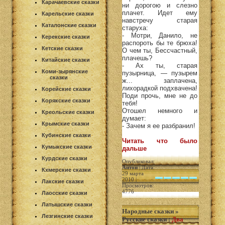
Карачаевские сказки
ни дорогою и слезно
плачет. Идет ему
Карельские сказки
навстречу старая
Каталонские сказки
старуха:
- Мотри, Данило, не
Керекские сказки
распороть бы те брюха!
Кетские сказки
О чем ты, Бессчастный,
плачешь?
Китайские сказки
- Ах ты, старая
Коми-зырянские
пузырница, — пузырем
сказки
ж... заплачена,
лихорадкой подхвачена!
Корейские сказки
Поди прочь, мне не до
Корякские сказки
тебя!
Отошел немного и
Креольские сказки
думает:
Крымские сказки
- Зачем я ее разбранил!
Кубинские сказки
Читать что было
Кумыкские сказки
дальше
Курдские сказки
Опубликовал:
Антон
| Дата:
Кхмерские сказки
29 марта
2010 |
Лакские сказки
Просмотров:
4776
Лаосские сказки
Латышские сказки
Народные сказки
»
Лезгинские сказки
Русские сказки
:
Два