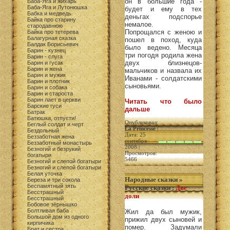
он в большие года -
Баба-Яга и жихарь
Баба-Яга и Лутонюшка
будет и ему в тех
Бабка и медведь
деньгах подспорье
Байка про старину
немалое.
стародавнюю
Попрощался с женою и
Байка про тетерева
Балагурная сказка
пошел в поход, куда
Балдак Борисьевич
было ведено. Месяца
Барин - кузнец
три погодя родила жена
Барин - слуга
двух близнецов-
Барин и гусак
Барин и жена
мальчиков и назвала их
Барин и мужик
Иванами - солдатскими
Барин и плотник
сыновьями.
Барин и собака
Барин и староста
Барин лает в церкви
Читать что было
Барские гуси
дальше
Батрак
Батюшка, отпусти!
Опубликовал:
Беглый солдат и черт
La Princesse
|
Бездольный
Дата: 25
Беззаботная жена
сентября
Беззаботный монастырь
2008 |
Безногий и безрукий
Просмотров:
богатыри
5466
Безногий и слепой богатыри
Безногий и слепой богатыри
Белая уточка
Народные сказки
»
Береза и три сокола
Беспамятный зять
Русские сказки
:
Две
Бесстрашный
доли
Бесстрашный
Бобовое зёрнышко
Болтливая баба
Жил да был мужик,
Большой дом из одного
прижил двух сыновей и
кирпичика
помер. Задумали
Брат и сестра