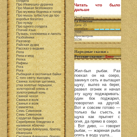
солдата
Про Иванушку-дурачка
Читать что было
Про Мамая безбожного
дальше
Про мужика-бедняка и топор
Про мышь зубастую да про
Опубликовал:
воробья богатого
La Princesse
|
Про нужду
Дата: 25
Про одного солдата
сентября
Птичий язык
2008 |
Пузырь, соломинка и лапоть
Просмотров:
Разбойники
5134
Разговор
Райская дудка
Рассказ о ведьме
Народные сказки
»
Репа
Репа и мед
Русские сказки
:
Диво
Репка
Рифмы
Рога
Рога
Жил-был рыбак. Раз
Рыбацкая и охотничья байки
поехал он на озеро,
С того свету выходец
закинул сеть и вытащил
Свинка золотая щетинка,
щуку; вылез на берег,
утка золотые перышки,
золоторогий олень и
развел огонек и начал
золотогривый конь
эту щуку поджаривать:
Свиной чехол
один бок поджарил,
Свинья и волк
поворотил на другой.
Свинья и волк
Семилетка
Вот и совсем готово —
Семь Симеонов
только бы съесть, а
Семь Симеонов
щука как прыгнет с
Сердитая барыня
огня, да прямо в озеро.
Серебряное блюдечко и
наливное яблочко
- Вот диво, — говорит
Сестрица Аленушка, братец
рыбак, — жареная рыба
Иванушка
опять в воду ушла...
Сестрица Аленушка, братец