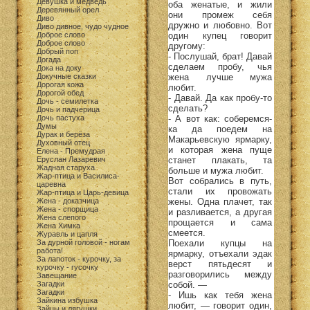
Девушка и медведь
оба женатые, и жили
Деревянный орел
они промеж себя
Диво
дружно и любовно. Вот
Диво дивное, чудо чудное
Доброе слово
один купец говорит
Доброе слово
другому:
Добрый поп
- Послушай, брат! Давай
Догада
сделаем пробу, чья
Дока на доку
Докучные сказки
жена лучше мужа
Дорогая кожа
любит.
Дорогой обед
- Давай. Да как пробу-то
Дочь - семилетка
сделать?
Дочь и падчерица
Дочь пастуха
- А вот как: соберемся-
Думы
ка да поедем на
Дурак и берёза
Макарьевскую ярмарку,
Духовный отец
и которая жена пуще
Елена - Премудрая
Еруслан Лазаревич
станет плакать, та
Жадная старуха
больше и мужа любит.
Жар-птица и Василиса-
Вот собрались в путь,
царевна
стали их провожать
Жар-птица и Царь-девица
Жена - доказчица
жены. Одна плачет, так
Жена - спорщица
и разливается, а другая
Жена слепого
прощается и сама
Жена Химка
смеется.
Журавль и цапля
За дурной головой - ногам
Поехали купцы на
работа!
ярмарку, отъехали эдак
За лапоток - курочку, за
верст пятьдесят и
курочку - гусочку
разговорились между
Завещание
Загадки
собой. —
Загадки
- Ишь как тебя жена
Зайкина избушка
любит, — говорит один,
Зайцы и лягушки