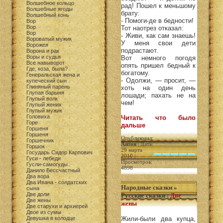
Волшебное кольцо
рад! Пошел к меньшому
Волшебные ягоды
брату:
Волшебный конь
- Помоги-де в бедности!
Вор
Вор
Тот наотрез отказал:
Вор
- Живи, как сам знаешь!
Вороватый мужик
У меня свои дети
Ворожея
подрастают.
Ворона и рак
Воры и судья
Вот немного погодя
Все навыворот
опять пришел бедный к
Где, коза, была?
богатому.
Генеральская жена и
- Одолжи, — просит, —
купеческий сын
Глиняный парень
хоть на один день
Глупая барыня
лошади; пахать не на
Глупый волк
чем!
Глупый жених
Глупый мужик
Головиха
Читать что было
Горе
дальше
Горшеня
Горшеня
Опубликовал:
Горшечник
Антон
| Дата:
Горшок
29 марта
Государь Сидор Карпович
2010 |
Гуси - лебеди
Просмотров:
Гусли-самогуды
4898
Данило Бессчастный
Два вора
Два Ивана - солдатских
Народные сказки
»
сына
Две доли
Русские сказки
:
Две
Две жены
жены
Две старухи и архиерей
Двое из сумы
Девушка в колодце
Жили-были два купца,