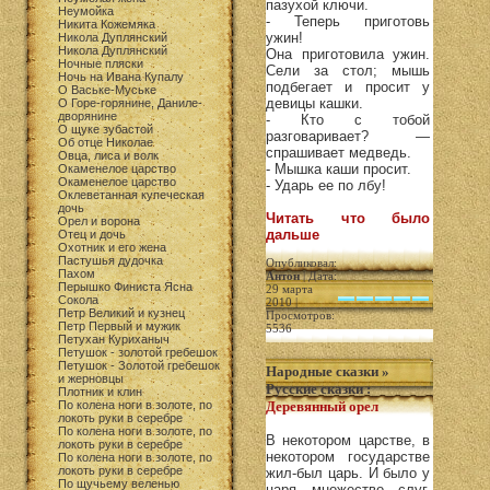
пазухой ключи.
Неумойка
- Теперь приготовь
Никита Кожемяка
ужин!
Никола Дуплянский
Никола Дуплянский
Она приготовила ужин.
Ночные пляски
Сели за стол; мышь
Ночь на Ивана Купалу
подбегает и просит у
О Ваське-Муське
девицы кашки.
О Горе-горянине, Даниле-
дворянине
- Кто с тобой
О щуке зубастой
разговаривает? —
Об отце Николае
спрашивает медведь.
Овца, лиса и волк
- Мышка каши просит.
Окаменелое царство
Окаменелое царство
- Ударь ее по лбу!
Оклеветанная купеческая
дочь
Читать что было
Орел и ворона
дальше
Отец и дочь
Охотник и его жена
Пастушья дудочка
Опубликовал:
Пахом
Антон
| Дата:
Перышко Финиста Ясна
29 марта
Сокола
2010 |
Петр Великий и кузнец
Просмотров:
Петр Первый и мужик
5536
Петухан Куриханыч
Петушок - золотой гребешок
Петушок - Золотой гребешок
Народные сказки
»
и жерновцы
Русские сказки
:
Плотник и клин
По колена ноги в золоте, по
Деревянный орел
локоть руки в серебре
По колена ноги в золоте, по
В некотором царстве, в
локоть руки в серебре
некотором государстве
По колена ноги в золоте, по
локоть руки в серебре
жил-был царь. И было у
По щучьему веленью
царя множество слуг.