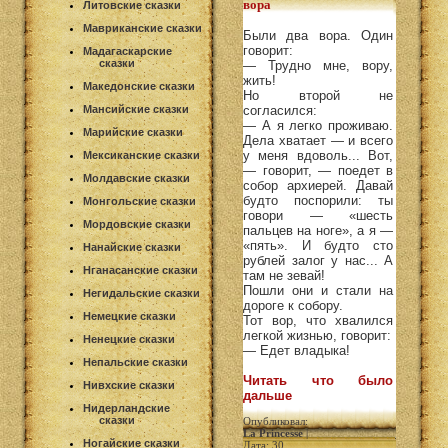
вора
Литовские сказки
Мавриканские сказки
Были два вора. Один
говорит:
Мадагаскарские
сказки
— Трудно мне, вору,
жить!
Македонские сказки
Но второй не
Мансийские сказки
согласился:
— А я легко проживаю.
Марийские сказки
Дела хватает — и всего
у меня вдоволь... Вот,
Мексиканские сказки
— говорит, — поедет в
Молдавские сказки
собор архиерей. Давай
будто поспорили: ты
Монгольские сказки
говори — «шесть
Мордовские сказки
пальцев на ноге», а я —
«пять». И будто сто
Нанайские сказки
рублей залог у нас... А
Нганасанские сказки
там не зевай!
Пошли они и стали на
Негидальские сказки
дороге к собору.
Немецкие сказки
Тот вор, что хвалился
легкой жизнью, говорит:
Ненецкие сказки
— Едет владыка!
Непальские сказки
Читать что было
Нивхские сказки
дальше
Нидерландские
сказки
Опубликовал:
La Princesse
|
Ногайские сказки
Дата: 30