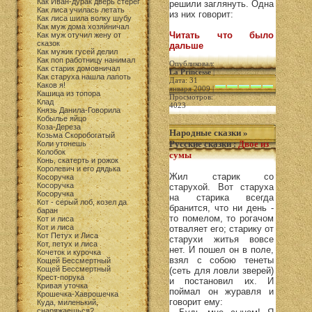
Как Иван-дурак дверь стерег
решили заглянуть. Одна
Как лиса училась летать
из них говорит:
Как лиса шила волку шубу
Как муж дома хозяйничал
Читать что было
Как муж отучил жену от
сказок
дальше
Как мужик гусей делил
Как поп работницу нанимал
Опубликовал:
Как старик домовничал
La Princesse
|
Как старуха нашла лапоть
Дата: 31
Каков я!
января 2009 |
Кашица из топора
Просмотров:
Клад
4023
Князь Данила-Говорила
Кобылье яйцо
Коза-Дереза
Народные сказки
»
Козьма Скоробогатый
Русские сказки
:
Двое из
Коли утонешь
Колобок
сумы
Конь, скатерть и рожок
Королевич и его дядька
Жил старик со
Косоручка
Косоручка
старухой. Вот старуха
Косоручка
на старика всегда
Кот - серый лоб, козел да
бранится, что ни день -
баран
то помелом, то рогачом
Кот и лиса
Кот и лиса
отваляет его; старику от
Кот Петух и Лиса
старухи житья вовсе
Кот, петух и лиса
нет. И пошел он в поле,
Кочеток и курочка
взял с собою тенеты
Кощей Бессмертный
Кощей Бессмертный
(сеть для ловли зверей)
Крест-порука
и постановил их. И
Кривая уточка
поймал он журавля и
Крошечка-Хаврошечка
говорит ему:
Куда, миленький,
снаряжаешься?