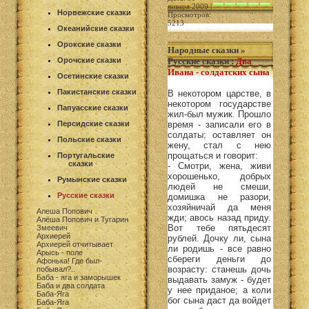
января 2009 |
Норвежские сказки
Просмотров:
5213
Океанийские сказки
Орокские сказки
Народные сказки
»
Орочские сказки
Русские сказки
:
Два
Ивана - солдатских сына
Осетинские сказки
Пакистанские сказки
В некотором царстве, в
некотором государстве
Папуасские сказки
жил-был мужик. Прошло
Персидские сказки
время - записали его в
солдаты; оставляет он
Польские сказки
жену, стал с нею
прощаться и говорит:
Португальские
сказки
- Смотри, жена, живи
хорошенько, добрых
Румынские сказки
людей не смеши,
Русские сказки
домишка не разори,
хозяйничай да меня
Алеша Попович
жди; авось назад приду.
Алёша Попович и Тугарин
Вот тебе пятьдесят
Змеевич
Архиерей
рублей. Дочку ли, сына
Архиерей отчитывает
ли родишь - все равно
Арысь - поле
сбереги деньги до
Афонька! Где был-
возрасту: станешь дочь
побывал?..
Баба - яга и заморышек
выдавать замуж - будет
Баба и два солдата
у нее приданое; а коли
Баба-Яга
бог сына даст да войдет
Баба-Яга