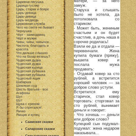
матери, — за него
Царевна-лягушка
замуж.
Царица-гусляр
Царь, старик и бояре
Старуха и слышать
Царь-девица
было не хотела, да
Царь-девица
потолковала со
Царь-медведь
стариком:
Церковная служба
Чего на свете не бывает
- Может быть, жениным
Чернушка
счастьем и он будет
Чёрт - заимодавец
счастлив, а дочь наша в
Чёрт и мужик
сорочке родилась!
Чивы, чивы, чивычок...
Чистота, благодать и
Взяли ее да и отдали —
красота
перевенчали. Жена
Что дальше слышно
купила бумаги (пряжу),
Что на базар везешь?
вышила ковер и
Чудесная дудка
Чудесная дудка
послала мужа
Чудесная курица
продавать:
Чудесная рубашка
- Отдавай ковер за сто
Чудесная рубашка
рублей, а встретится
Чудесный ящик
Шабарша
хороший человек — за
Шемякин суд
доброе слово уступи.
Шесть братьев - все
Встретился ему
Агафоны
старичок, стал ковер
Шут
Шут
торговать: сторговал за
Щука с хреном
сто рублей, вынимает
Я бы спрятался!
деньги и говорит:
Яичко
- Что хочешь — деньги
Ямщик и купец
или доброе слово?
Саамские сказки
Купецкий сын подумал-
подумал: жена недаром
Саларские сказки
наказывала...
Селькупские сказки