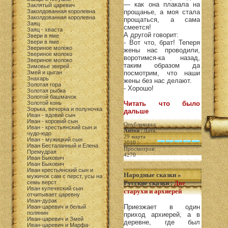
— как она плакала на
Заклятый царевич
Заколдованная королевна
прощанье, а моя стала
Заколдованная королевна
прощаться, а сама
Заяц
смеется!
Заяц - хваста
А другой говорит:
Звери в яме
Звери в яме
- Вот что, брат! Теперя
Звериное молоко
жены нас проводили,
Звериное молоко
воротимся-ка назад,
Звериное молоко
таким образом да
Зимовье зверей
Змей и цыган
посмотрим, что наши
Знахарь
жены без нас делают.
Золотая гора
- Хорошо!
Золотая рыбка
Золотой башмачок
Золотой конь
Читать что было
Зорька, вечорка и полуночка
дальше
Иван - вдовий сын
Иван - коровий сын
Опубликовал:
Иван - крестьянский сын и
Антон
| Дата:
чудо-юдо
29 марта
Иван - мужицкий сын
2010 |
Иван Бесталанный и Елена
Просмотров:
Премудрая
4270
Иван Быкович
Иван Быкович
Иван крестьянский сын и
Народные сказки
»
мужичок сам с перст, усы на
семь верст
Русские сказки
:
Две
Иван купеческий сын
старухи и архиерей
отчитывает царевну
Иван-дурак
Приезжает в один
Иван-царевич и белый
полянин
приход архиерей, а в
Иван-царевич и Змей
деревне, где был
Иван-царевич и Марфа-