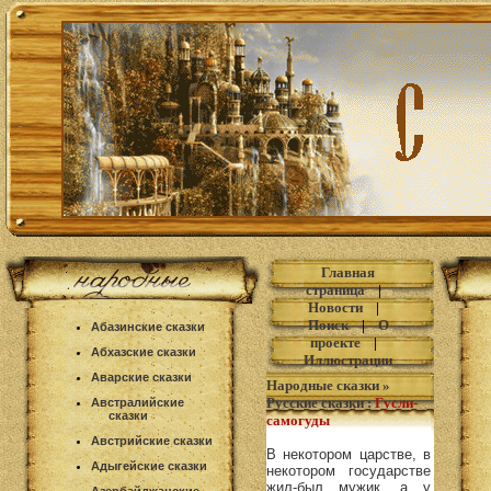
Главная
страница
|
Новости
|
Поиск
|
О
Абазинские сказки
проекте
|
Абхазские сказки
Иллюстрации
Аварские сказки
Народные сказки
»
Русские сказки
:
Гусли-
Австралийские
сказки
самогуды
Австрийские сказки
В некотором царстве, в
Адыгейские сказки
некотором государстве
жил-был мужик, а у