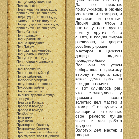
По щучьему веленью
Да не простых
Подземный ход
прислужников, а разных
Поди туда - не знаю куда,
принеси то - не знаю что
мастеров: и столяров, и
Поди туда - не знаю куда,
гончаров, и портных.
принеси то - не знаю что
Любил царь, чтобы и
Пойди туда - не знаю куда,
платье у него лучше,
принеси то - не знаю что
Поп и батрак
чем у других, было
Поп и дьякон
сшито, и посуда хитрее
Поп и работник
расписана, и дворец
Поп на празднике
резьбою украшен.
Поп Пахом
Поп ржет как жеребец
Мастеров в царском
Поп у бабы и батрак
дворце видимо-
Поп угодил в солдаты
невидимо было.
Поп, попадья, дьякон и
Все они по утрам
работник
Поп-ворожейка
собирались к царскому
Поп-толоконный лоб
выходу и ждали, кому
Попов работник
какое дело царь на
Поповские увертки
сегодня назначит.
Посуленная половина
Похороны кобеля
И вот случилось раз,
Похороны козла
что столкнулись у
Поющее дерево и птица-
царского порога
говорунья
золотых дел мастер и
Правда и Кривда
Правда и Кривда
столяр. Столкнулись и
Правда и Кривда
заспорили - кто из них
Прибаутки
свое ремесло лучше
Привычки
знает, и чья работа
Присказка
Притворная болезнь
труднее.
Притворная болезнь
Золотых дел мастер и
Пришли вятские в Москву
говорит:
Про глупого змея и умного