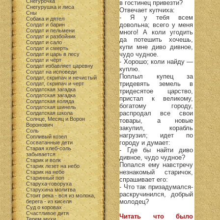
Снегурочка
в гостинец привезти?
Снегурушка и лиса
Отвечает купчиха:
Сны
- Я у тебя всем
Собака и дятел
довольна; всего у меня
Солдат и барин
Солдат и пельмени
много! А коли угодить
Солдат и разбойник
да потешить хочешь,
Солдат и сало
купи мне диво дивное,
Солдат и смерть
чудо чудное.
Солдат и царь в лесу
Солдат и чёрт
- Хорошо; коли найду —
Солдат избавляет царевну
куплю.
Солдат на исповеди
Поплыл купец за
Солдат, скрипач и нечистый
тридевять земель в
Солдат, скрипач и черт
Солдатская загадка
тридесятое царство,
Солдатская загадка
пристал к великому,
Солдатская коляда
богатому городу,
Солдатская шинель
распродал все свои
Солдатская школа
Солнце, Месяц и Ворон
товары, а новые
Воронович
закупил, корабль
Соль
нагрузил; идет по
Сопливый козел
городу и думает:
Сосватанные дети
Старая хлеб-соль
- Где бы найти диво
забывается
дивное, чудо чудное?
Старик и волк
Попался ему навстречу
Старик лезет на небо
незнакомый старичок,
Старик на небе
Старинный поп
спрашивает его:
Старуха-говоруха
- Что так призадумался-
Старухина молитва
раскручинился, добрый
Стоит река - вся из молока,
молодец?
берега - из киселя
Суд о коровах
Счастливое дитя
Читать что было
Терем мухи