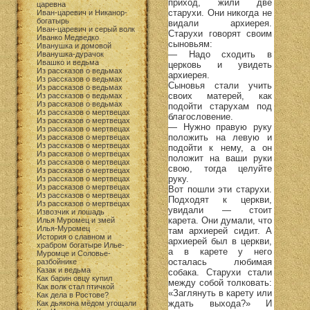
приход, жили две
царевна
старухи. Они никогда не
Иван-царевич и Никанор-
богатырь
видали архиерея.
Иван-царевич и серый волк
Старухи говорят своим
Иванко Медведко
сыновьям:
Иванушка и домовой
— Надо сходить в
Иванушка-дурачок
Ивашко и ведьма
церковь и увидеть
Из рассказов о ведьмах
архиерея.
Из рассказов о ведьмах
Сыновья стали учить
Из рассказов о ведьмах
своих матерей, как
Из рассказов о ведьмах
Из рассказов о ведьмах
подойти старухам под
Из рассказов о мертвецах
благословение.
Из рассказов о мертвецах
— Нужно правую руку
Из рассказов о мертвецах
положить на левую и
Из рассказов о мертвецах
Из рассказов о мертвецах
подойти к нему, а он
Из рассказов о мертвецах
положит на ваши руки
Из рассказов о мертвецах
свою, тогда целуйте
Из рассказов о мертвецах
руку.
Из рассказов о мертвецах
Из рассказов о мертвецах
Вот пошли эти старухи.
Из рассказов о мертвецах
Подходят к церкви,
Из рассказов о мертвецах
увидали — стоит
Извозчик и лошадь
карета. Они думали, что
Илья Муромец и змей
Илья-Муромец
там архиерей сидит. А
История о славном и
архиерей был в церкви,
храбром богатыре Илье-
а в карете у него
Муромце и Соловье-
осталась любимая
разбойнике
Казак и ведьма
собака. Старухи стали
Как барин овцу купил
между собой толковать:
Как волк стал птичкой
«Заглянуть в карету или
Как дела в Ростове?
ждать выхода?» И
Как дьякона мёдом угощали