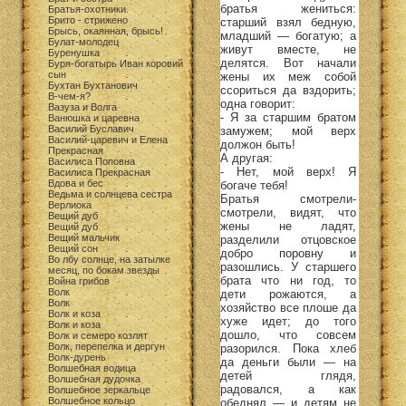
братья жениться:
Братья-охотники
Брито - стрижено
старший взял бедную,
Брысь, окаянная, брысь!
младший — богатую; а
Булат-молодец
живут вместе, не
Буренушка
делятся. Вот начали
Буря-богатырь Иван коровий
сын
жены их меж собой
Бухтан Бухтанович
ссориться да вздорить;
В-чем-я?
одна говорит:
Вазуза и Волга
- Я за старшим братом
Ванюшка и царевна
Василий Буславич
замужем; мой верх
Василий-царевич и Елена
должон быть!
Прекрасная
А другая:
Василиса Поповна
- Нет, мой верх! Я
Василиса Прекрасная
Вдова и бес
богаче тебя!
Ведьма и солнцева сестра
Братья смотрели-
Верлиока
смотрели, видят, что
Вещий дуб
жены не ладят,
Вещий дуб
Вещий мальчик
разделили отцовское
Вещий сон
добро поровну и
Во лбу солнце, на затылке
разошлись. У старшего
месяц, по бокам звезды
брата что ни год, то
Война грибов
Волк
дети рожаются, а
Волк
хозяйство все плоше да
Волк и коза
хуже идет; до того
Волк и коза
дошло, что совсем
Волк и семеро козлят
Волк, перепелка и дергун
разорился. Пока хлеб
Волк-дурень
да деньги были — на
Волшебная водица
детей глядя,
Волшебная дудочка
радовался, а как
Волшебное зеркальце
Волшебное кольцо
обеднял — и детям не