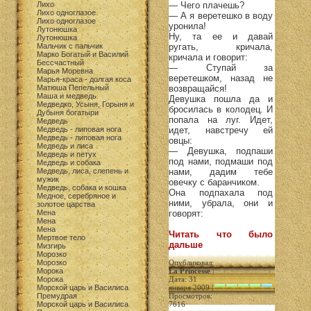
Лихо
— Чего плачешь?
Лихо одноглазое
— А я веретешко в воду
Лихо одноглазое
уронила!
Лутонюшка
Ну, та ее и давай
Лутонюшка
Мальчик с пальчик
ругать, кричала,
Марко Богатый и Василий
кричала и говорит:
Бессчастный
— Ступай за
Марья Моревна
веретешком, назад не
Марья-краса - долгая коса
Матюша Пепельный
возвращайся!
Маша и медведь
Девушка пошла да и
Медведко, Усыня, Горыня и
бросилась в колодец. И
Дубыня богатыри
попала на луг. Идет,
Медведь
Медведь - липовая нога
идет, навстречу ей
Медведь - липовая нога
овцы:
Медведь и лиса
— Девушка, подпаши
Медведь и петух
под нами, подмаши под
Медведь и собака
Медведь, лиса, слепень и
нами, дадим тебе
мужик
овечку с баранчиком.
Медведь, собака и кошка
Она подпахала под
Медное, серебряное и
ними, убрала, они и
золотое царства
Мена
говорят:
Мена
Мена
Читать что было
Мертвое тело
дальше
Мизгирь
Морозко
Морозко
Опубликовал:
Морока
La Princesse
|
Морока
Дата: 31
Морской царь и Василиса
января 2009 |
Премудрая
Просмотров:
Морской царь и Василиса
7616