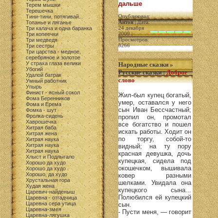
дальше
Терем мышки
Терешечка
Опубликовал:
Тини-тини, потягивай...
Антон
| Дата:
Топанье и ляганье
24 декабря
Три калача и одна баранка
2009 |
Три копеечки
Просмотров:
Три медведя
8266
Три сестры
Три царства - медное,
серебряное и золотое
У страха глаза велики
Народные сказки
»
Убогий
Русские сказки
:
Доброе
Удалой батрак
слово
Умный работник
Упырь
Финист - ясный сокол
Жил-был купец богатый,
Фома Беренников
умер, оставался у него
Фома и Ерема
сын Иван Бессчастный;
Фомка - шут
Фролка-сидень
пропил он, промотал
Хаврошечка
все богатство и пошел
Хитрая баба
искать работы. Ходит он
Хитрая жена
по торгу, собой-то
Хитрая наука
Хитрая наука
видный; на ту пору
Хитрая наука
красная девушка, дочь
Хлыст и Подлыгало
купецкая, сидела под
Хорошо да худо
окошечком, вышивала
Хорошо да худо
Хорошо, да худо
ковер разными
Хрустальная гора
шелками. Увидала она
Худая жена
купецкого сына...
Царевич-найденыш
Полюбился ей купецкий
Царевна - отгадчица
Царевна сера утица
сын.
Царевна-змея
- Пусти меня, — говорит
Царевна-лягушка