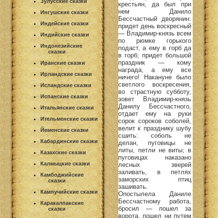
Зулусские сказки
крестьян, да был при
нем Данило
Ингушские сказки
Бессчастный дворянин:
Индейские сказки
придет день воскресный
— Владимир-князь всем
Индийские сказки
по рюмке горького
Индонезийские
подаст, а ему в горб да
сказки
в горб; придет большой
праздник — кому
Иранские сказки
награда, а ему все
Ирландские сказки
ничего! Накануне было
светлого воскресения,
Исландские сказки
во страстную субботу,
Испанские сказки
зовет Владимир-князь
Данилу Бессчастного,
Итальянские сказки
отдает ему на руки
Ительменские сказки
сорок сороков соболей,
велит к празднику шубу
Йеменские сказки
сшить: соболь не
Кабардинские сказки
делан, пуговицы не
литы, петли не виты; в
Казахские сказки
пуговицах наказано
Калмыцкие сказки
лесных зверей
заливать, в петлях
Камбоджийские
заморских птиц
сказки
зашивать.
Кампучийские сказки
Опостылела Даниле
Бессчастному работа,
Каракалпакские
бросил — пошел за
сказки
ворота, пошел ни путем