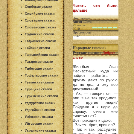
Читать что было
Сербские сказки
дальше
Сирийские сказки
Опубликовал:
Словацкие сказки
Антон
| Дата:
29 марта
Словенские сказки
2010 |
Просмотров:
Суданские сказки
5532
Таджикские сказки
Народные сказки
»
Тайские сказки
Русские сказки
:
Доброе
Танзанийские сказки
слово
Татарские сказки
Жил-был Иван
Тибетские сказки
Несчастный: куда ни
пойдет работа́ть —
Тофаларские сказки
другим дают по рублю
Тувинские сказки
да по два, а ему все
двугривенный.
Турецкие сказки
- Ах, — говорит он, —
Туркменские сказки
али я не так уродился,
как другие люди?
Удмуртские сказки
Пойду-ка я к царю да
Удэгейские сказки
спрошу: отчего мне
счастья нет?
Узбекские сказки
Вот приходит к царю.
Уйгурские сказки
- Зачем, брат, пришел?
- Так и так, рассудите:
Украинские сказки
отчего мне ни в чем