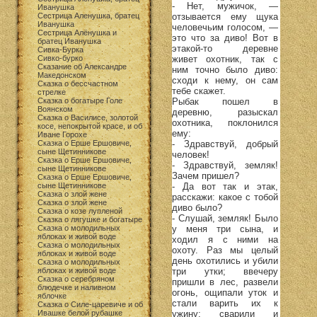
- Нет, мужичок, —
Иванушка
Сестрица Аленушка, братец
отзывается ему щука
Иванушка
человечьим голосом, —
Сестрица Алёнушка и
это что за диво! Вот в
братец Иванушка
этакой-то деревне
Сивка-Бурка
Сивко-бурко
живет охотник, так с
Сказание об Александре
ним точно было диво:
Македонском
сходи к нему, он сам
Сказка о бессчастном
тебе скажет.
стрелке
Сказка о богатыре Голе
Рыбак пошел в
Воянском
деревню, разыскал
Сказка о Василисе, золотой
охотника, поклонился
косе, непокрытой красе, и об
ему:
Иване Горохе
Сказка о Ерше Ершовиче,
- Здравствуй, добрый
сыне Щетинникове
человек!
Сказка о Ерше Ершовиче,
- Здравствуй, земляк!
сыне Щетинникове
Зачем пришел?
Сказка о Ерше Ершовиче,
сыне Щетинникове
- Да вот так и этак,
Сказка о злой жене
расскажи: какое с тобой
Сказка о злой жене
диво было?
Сказка о козе лупленой
- Слушай, земляк! Было
Сказка о лягушке и богатыре
Сказка о молодильных
у меня три сына, и
яблоках и живой воде
ходил я с ними на
Сказка о молодильных
охоту. Раз мы целый
яблоках и живой воде
день охотились и убили
Сказка о молодильных
яблоках и живой воде
три утки; ввечеру
Сказка о серебряном
пришли в лес, развели
блюдечке и наливном
огонь, ощипали уток и
яблочке
стали варить их к
Сказка о Силе-царевиче и об
Ивашке белой рубашке
ужину; сварили и