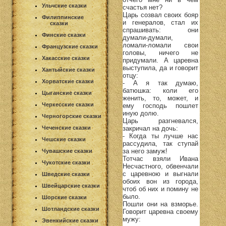
Ульчские сказки
счастья нет?
Царь созвал своих бояр
Филиппинские
и генералов, стал их
сказки
спрашивать: они
Финские сказки
думали-думали,
ломали-ломали свои
Французские сказки
головы, ничего не
Хакасские сказки
придумали. А царевна
выступила, да и говорит
Хантыйские сказки
отцу:
Хорватские сказки
- А я так думаю,
батюшка: коли его
Цыганские сказки
женить, то, может, и
Черкесские сказки
ему господь пошлет
иную долю.
Черногорские сказки
Царь разгневался,
Чеченские сказки
закричал на дочь:
- Когда ты лучше нас
Чешские сказки
рассудила, так ступай
за него замуж!
Чувашские сказки
Тотчас взяли Ивана
Чукотские сказки
Несчастного, обвенчали
с царевною и выгнали
Шведские сказки
обоих вон из города,
Швейцарские сказки
чтоб об них и помину не
было.
Шорские сказки
Пошли они на взморье.
Шотландские сказки
Говорит царевна своему
мужу:
Эвенкийские сказки