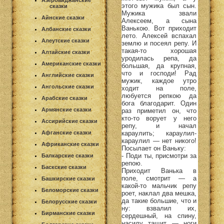
Азербайджанские
этого мужика был сын.
сказки
Мужика звали
Айнские сказки
Алексеем, а сына
Ванькою. Вот приходит
Албанские сказки
лето. Алексей вспахал
Алеутские сказки
землю и посеял репу. И
такая-то хорошая
Алтайские сказки
уродилась репа, да
Американские сказки
большая, да крупная,
что и господи! Рад
Английские сказки
мужик, каждое утро
Ангольские сказки
ходит на поле,
любуется репкою да
Арабские сказки
бога благодарит. Один
Армянские сказки
раз приметил он, что
кто-то ворует у него
Ассирийские сказки
репу, и начал
Афганские сказки
караулить; караулил-
караулил — нет никого!
Африканские сказки
Посылает он Ваньку:
- Поди ты, присмотри за
Балкарские сказки
репою.
Баскские сказки
Приходит Ванька в
поле, смотрит — а
Башкирские сказки
какой-то мальчик репу
Беломорские сказки
роет, наклал два мешка,
да такие большие, что и
Белорусские сказки
ну: взвалил их,
Бирманские сказки
сердешный, на спину,
насилу тащит — ноги