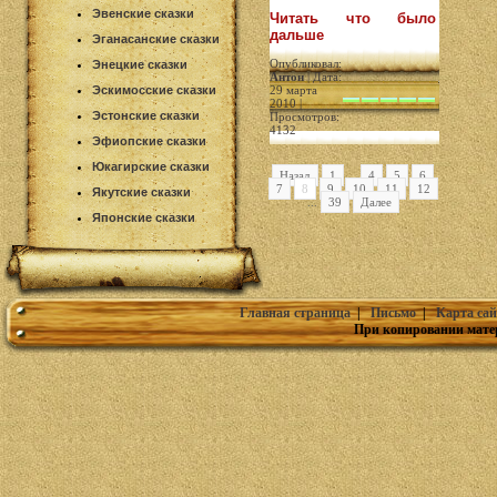
Эвенские сказки
Читать что было
дальше
Эганасанские сказки
Опубликовал:
Энецкие сказки
Антон
| Дата:
Эскимосские сказки
29 марта
2010 |
Эстонские сказки
Просмотров:
4132
Эфиопские сказки
Юкагирские сказки
Назад
1
...
4
5
6
7
8
9
10
11
12
Якутские сказки
...
39
Далее
Японские сказки
Главная страница
|
Письмо
|
Карта сай
При копировании мате