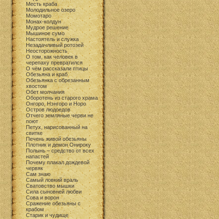
Месть краба
Молодильное озеро
Момотаро
Монах-колдун
Мудрое решение
Мышиное сумо
Настоятель и служка
Незадачливый ротозей
Неосторожность
О том, как человек в
черепаху превратился
О чём рассказали птицы
Обезьяна и краб
Обезьянка с обрезанным
хвостом
Обет молчания
Оборотень из старого храма
Онгоро, Нэнгоро и Норо
Остров людоедов
Отчего земляные черви не
поют
Петух, нарисованный на
свитке
Печень живой обезьяны
Плотник и демон Онироку
Полынь – средство от всех
напастей
Почему плакал дождевой
червяк
Сам знаю
Самый ловкий враль
Сватовство мышки
Сила сыновней любви
Сова и ворон
Сражение обезьяны с
крабом
Старик и чудище