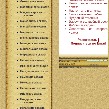
Литовские сказки
Петух, нарисованный на
свитке
Мавриканские сказки
Настоятель и служка
Мадагаскарские
Сила сыновней любви
сказки
Чудесный странник
Македонские сказки
Барсук и волшебный веер
Добрый и жадный
Мансийские сказки
Оборотень из старого
храма
Марийские сказки
Мексиканские сказки
Распечатать
|
Подписаться по Email
Молдавские сказки
Монгольские сказки
Мордовские сказки
Опубликовал:
La
Нанайские сказки
Princesse
| Дата: 1
февраля 2009 |
(голосов: 0)
Нганасанские сказки
Просмотров: 4151
Негидальские сказки
Немецкие сказки
Ненецкие сказки
Непальские сказки
Нивхские сказки
Нидерландские
сказки
Ногайские сказки