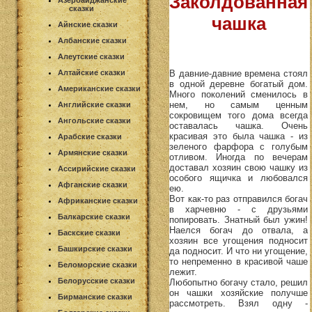
Заколдованная
Азербайджанские
сказки
чашка
Айнские сказки
Албанские сказки
Алеутские сказки
В давние-давние времена стоял
Алтайские сказки
в одной деревне богатый дом.
Американские сказки
Много поколений сменилось в
нем, но самым ценным
Английские сказки
сокровищем того дома всегда
Ангольские сказки
оставалась чашка. Очень
красивая это была чашка - из
Арабские сказки
зеленого фарфора с голубым
Армянские сказки
отливом. Иногда по вечерам
доставал хозяин свою чашку из
Ассирийские сказки
особого ящичка и любовался
Афганские сказки
ею.
Вот как-то раз отправился богач
Африканские сказки
в харчевню - с друзьями
Балкарские сказки
попировать. Знатный был ужин!
Наелся богач до отвала, а
Баскские сказки
хозяин все угощения подносит
Башкирские сказки
да подносит. И что ни угощение,
то непременно в красивой чаше
Беломорские сказки
лежит.
Белорусские сказки
Любопытно богачу стало, решил
он чашки хозяйские получше
Бирманские сказки
рассмотреть. Взял одну -