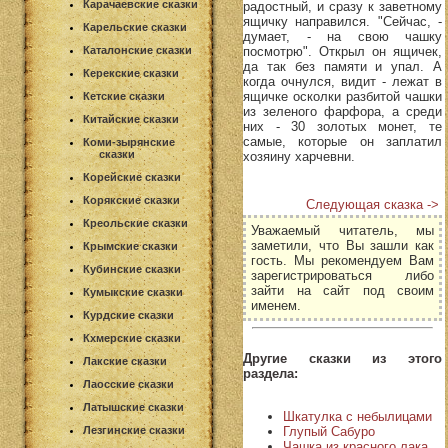
Карачаевские сказки
радостный, и сразу к заветному
ящичку направился. "Сейчас, -
Карельские сказки
думает, - на свою чашку
посмотрю". Открыл он ящичек,
Каталонские сказки
да так без памяти и упал. А
Керекские сказки
когда очнулся, видит - лежат в
ящичке осколки разбитой чашки
Кетские сказки
из зеленого фарфора, а среди
Китайские сказки
них - 30 золотых монет, те
самые, которые он заплатил
Коми-зырянские
сказки
хозяину харчевни.
Корейские сказки
Корякские сказки
Следующая сказка ->
Креольские сказки
Уважаемый читатель, мы
заметили, что Вы зашли как
Крымские сказки
гость. Мы рекомендуем Вам
Кубинские сказки
зарегистрироваться либо
зайти на сайт под своим
Кумыкские сказки
именем.
Курдские сказки
Кхмерские сказки
Другие сказки из этого
Лакские сказки
раздела:
Лаосские сказки
Латышские сказки
Шкатулка с небылицами
Глупый Сабуро
Лезгинские сказки
Чашка из красного лака