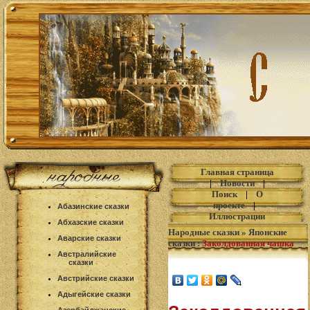
Главная страница
|
Новости
|
Поиск
|
О
проекте
|
Абазинские сказки
Иллюстрации
Абхазские сказки
Народные сказки
»
Японские
Аварские сказки
сказки
:
Заколдованная чашка
Австралийские
сказки
Австрийские сказки
Адыгейские сказки