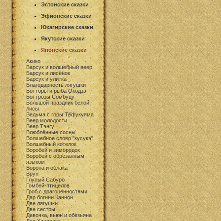
Эстонские сказки
Эфиопские сказки
Юкагирские сказки
Якутские сказки
Японские сказки
Акико
Барсук и волшебный веер
Барсук и лисёнок
Барсук и улитка
Благодарность лягушки
Бог горы и рыба Окодзэ
Бог грозы Сомбуцу
Большой праздник белой
лисы
Ведьма с горы Тёфукуяма
Веер молодости
Веер Тэнгу
Влюблённые сосны
Волшебное слово "кусукэ"
Волшебный котелок
Воробей и зимородок
Воробей с обрезанным
языком
Ворона и облака
Врун
Глупый Сабуро
Гомбей-птицелов
Гроб с драгоценностями
Дар богини Каннон
Две лягушки
Две сестры
Девочка, вьюн и обезьяна