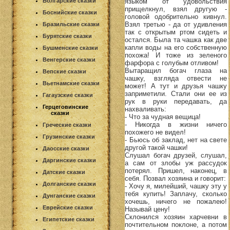
языком от удовольствия
Болгарские сказки
прищелкнул, взял другую -
Боснийские сказки
головой одобрительно кивнул.
Взял третью - да от удивления
Бразильские сказки
так с открытым ртом сидеть и
Бурятские сказки
остался. Была та чашка как две
капли воды на его собственную
Бушменские сказки
похожа! И тоже из зеленого
Венгерские сказки
фарфора с голубым отливом!
Вытаращил богач глаза на
Вепские сказки
чашку, взгляда отвести не
Вьетнамские сказки
может! А тут и друзья чашку
заприметили. Стали они ее из
Гагаузские сказки
рук в руки передавать, да
Герцеговинские
нахваливать:
сказки
- Что за чудная вещица!
- Никогда в жизни ничего
Греческие сказки
похожего не видел!
Грузинские сказки
- Бьюсь об заклад, нет на свете
другой такой чашки!
Даосские сказки
Слушал богач друзей, слушал,
Даргинские сказки
а сам от злобы уж рассудок
потерял. Пришел, наконец, в
Датские сказки
себя. Позвал хозяина и говорит:
Долганские сказки
- Хочу я, милейший, чашку эту у
тебя купить! Заплачу, сколько
Дунганские сказки
хочешь, ничего не пожалею!
Еврейские сказки
Называй цену!
Склонился хозяин харчевни в
Египетские сказки
почтительном поклоне, а потом