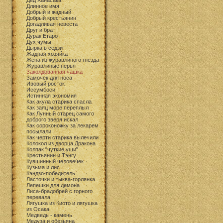
Дед Ханасака
Длинное имя
Добрый и жадный
Добрый крестьянин
Догадливая невеста
Друг и брат
Дурак Ётаро
Дух чумы
Дырка в сёдзи
Жадная хозяйка
Жена из журавлиного гнезда
Журавлиные перья
Заколдованная чашка
Замочек для носа
Ивовый росток
Иссумбоси
Истинная экономия
Как акула старика спасла
Как заяц море переплыл
Как Лунный старец самого
доброго зверя искал
Как сороконожку за лекарем
посылали
Как черти старика вылечили
Колокол из дворца Дракона
Колпак "чуткие уши"
Крестьянин и Тэнгу
Кувшинный человечек
Кузьма и лис
Кэндзо-победитель
Ласточки и тыква-горлянка
Лепешки для демона
Лиса-брадобрей с горного
перевала
Лягушка из Киото и лягушка
из Осака
Медведь - камень
Медуза и обезьяна