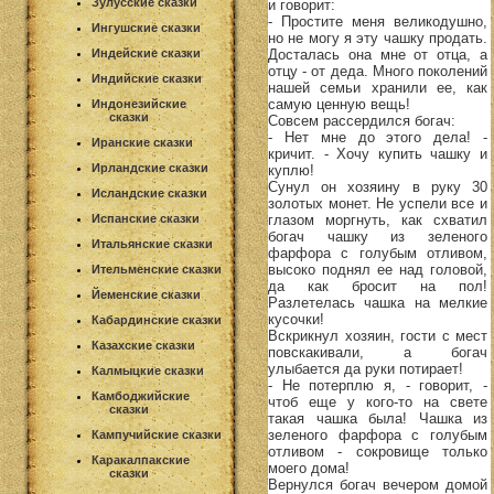
Зулусские сказки
и говорит:
- Простите меня великодушно,
Ингушские сказки
но не могу я эту чашку продать.
Досталась она мне от отца, а
Индейские сказки
отцу - от деда. Много поколений
Индийские сказки
нашей семьи хранили ее, как
самую ценную вещь!
Индонезийские
сказки
Совсем рассердился богач:
- Нет мне до этого дела! -
Иранские сказки
кричит. - Хочу купить чашку и
Ирландские сказки
куплю!
Сунул он хозяину в руку 30
Исландские сказки
золотых монет. Не успели все и
глазом моргнуть, как схватил
Испанские сказки
богач чашку из зеленого
Итальянские сказки
фарфора с голубым отливом,
высоко поднял ее над головой,
Ительменские сказки
да как бросит на пол!
Йеменские сказки
Разлетелась чашка на мелкие
кусочки!
Кабардинские сказки
Вскрикнул хозяин, гости с мест
Казахские сказки
повскакивали, а богач
улыбается да руки потирает!
Калмыцкие сказки
- Не потерплю я, - говорит, -
Камбоджийские
чтоб еще у кого-то на свете
сказки
такая чашка была! Чашка из
зеленого фарфора с голубым
Кампучийские сказки
отливом - сокровище только
Каракалпакские
моего дома!
сказки
Вернулся богач вечером домой