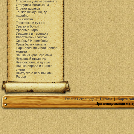
Старикам ума не занимать
Старушка-богатырша
Страна дураков
То, что нежданно, да
надобно
Три силача
Тростинка и кузнец
Ураган и бочки
Урасима Таро
Урашима и черепаха
Хвастливый Гэмбэй
Храбрый Иссимбоси
Храм белых цапель
Царь обезьян и волшебная
монета
Чашка из красного лака
Чудесный странник
Чье сокровище лучше
Шишка справа и шишка
слева
Шкатулка с небылицами
Ямори
Главная страница
|
Письмо
|
Карта сай
При копировании мате