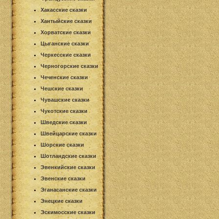
Хакасские сказки
Хантыйские сказки
Хорватские сказки
Цыганские сказки
Черкесские сказки
Черногорские сказки
Чеченские сказки
Чешские сказки
Чувашские сказки
Чукотские сказки
Шведские сказки
Швейцарские сказки
Шорские сказки
Шотландские сказки
Эвенкийские сказки
Эвенские сказки
Эганасанские сказки
Энецкие сказки
Эскимосские сказки