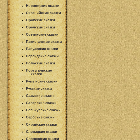
Норвежские сказки
Океанийские сказки
Орокские сказки
Орочские сказки
Осетинские сказки
Пакистанские сказки
Папуасские сказки
Персидские сказки
Польские сказки
Португальские
сказки
Румынские сказки
Русские сказки
Саамские сказки
Саларские сказки
Селькупские сказки
Сербские сказки
Сирийские сказки
Словацкие сказки
Словенские сказки