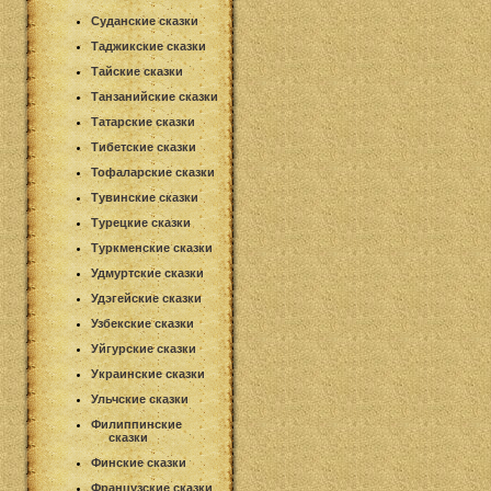
Суданские сказки
Таджикские сказки
Тайские сказки
Танзанийские сказки
Татарские сказки
Тибетские сказки
Тофаларские сказки
Тувинские сказки
Турецкие сказки
Туркменские сказки
Удмуртские сказки
Удэгейские сказки
Узбекские сказки
Уйгурские сказки
Украинские сказки
Ульчские сказки
Филиппинские
сказки
Финские сказки
Французские сказки