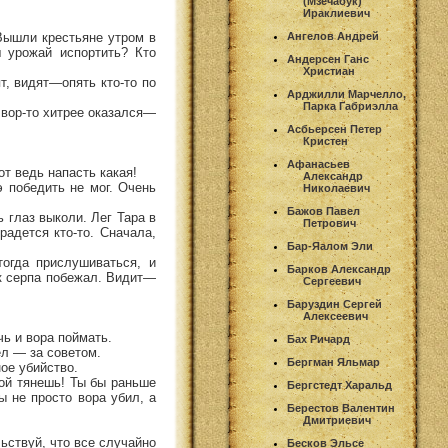
(Мзечабук)
Ираклиевич
 Вышли крестьяне утром в
Ангелов Андрей
 урожай испортить? Кто
Андерсен Ганс
Христиан
т, видят—опять кто-то по
Арджилли Марчелло,
Парка Габриэлла
 вор-то хитрее оказался—
Асбьерсен Петер
Кристен
Афанасьев
от ведь напасть какая!
Александр
э победить не мог. Очень
Николаевич
Бажов Павел
ь глаз выколи. Лег Тара в
Петрович
радется кто-то. Сначала,
Бар-Яалом Эли
огда прислушиваться, и
Барков Александр
ук серпа побежал. Видит—
Сергеевич
Баруздин Сергей
Алексеевич
чь и вора поймать.
Бах Ричард
ел — за советом.
Бергман Яльмар
ое убийство.
бой тянешь! Ты бы раньше
Бергстедт Харальд
ы не просто вора убил, а
Берестов Валентин
Дмитриевич
ьствуй, что все случайно
Бесков Эльсе