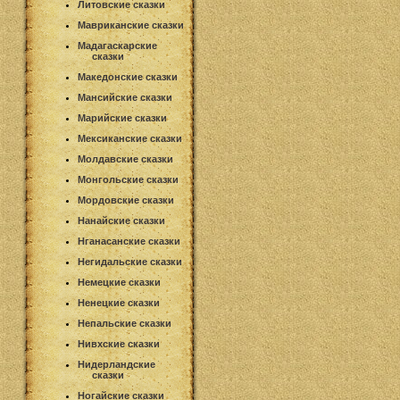
Литовские сказки
Мавриканские сказки
Мадагаскарские
сказки
Македонские сказки
Мансийские сказки
Марийские сказки
Мексиканские сказки
Молдавские сказки
Монгольские сказки
Мордовские сказки
Нанайские сказки
Нганасанские сказки
Негидальские сказки
Немецкие сказки
Ненецкие сказки
Непальские сказки
Нивхские сказки
Нидерландские
сказки
Ногайские сказки