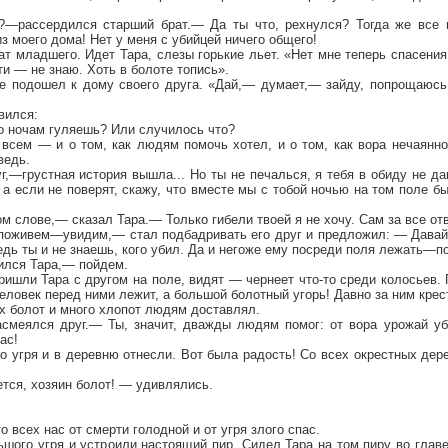
?—рассердился старший брат.— Да ты что, рехнулся? Тогда же все п
из моего дома! Нет у меня с убийцей ничего общего!
ат младшего. Идет Тара, слезы горькие льет. «Нет мне теперь спасен
ти — не знаю. Хоть в болоте топись».
не подошел к дому своего друга. «Дай,— думает,— зайду, попрощаюсь 
вился:
по ночам гуляешь? Или случилось что?
 всем — и о том, как людям помочь хотел, и о том, как вора нечаянн
ведь.
,—грустная история вышла... Но ты не печалься, я тебя в обиду не да
, а если не поверят, скажу, что вместе мы с тобой ночью на том поле б
м слове,— сказал Тара.— Только гибели твоей я не хочу. Сам за все отв
 поживем—увидим,— стал подбадривать его друг и предложил: — Давай
ведь ты и не знаешь, кого убил. Да и негоже ему посреди поля лежать—п
ился Тара,— пойдем.
Пришли Тара с другом на поле, видят — чернеет что-то среди колосьев.
человек перед ними лежит, а большой болотный угорь! Давно за ним крес
х болот и много хлопот людям доставлял.
смеялся друг.— Ты, значит, дважды людям помог: от вора урожай у
ас!
о угря и в деревню отнесли. Вот была радость! Со всех окрестных де
ется, хозяин болот! — удивлялись.
о всех нас от смерти голодной и от угря злого спас.
шого угря и устроили настоящий пир. Сидел Тара на том пиру во глав