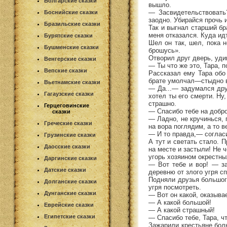
Болгарские сказки
вышло.
— Засвидетельствовать
Боснийские сказки
заодно. Убирайся прочь 
Бразильские сказки
Так и выгнал старший бр
меня отказался. Куда ид
Бурятские сказки
Шел он так, шел, пока 
Бушменские сказки
брошусь».
Отворил друг дверь, уди
Венгерские сказки
— Ты что же это, Тара, 
Вепские сказки
Рассказал ему Тара обо
брате умолчал—стыдно 
Вьетнамские сказки
— Да...— задумался друг
Гагаузские сказки
хотел ты его смерти. Ну
страшно.
Герцеговинские
— Спасибо тебе на добро
сказки
— Ладно, не кручинься,
Греческие сказки
на вора поглядим, а то 
— И то правда,— соглас
Грузинские сказки
А тут и светать стало. 
Даосские сказки
на месте и застыли! Не 
угорь хозяином окрестны
Даргинские сказки
— Вот тебе и вор! — за
Датские сказки
деревню от злого угря сп
Подняли друзья большог
Долганские сказки
угря посмотреть.
Дунганские сказки
— Вот он какой, оказыва
— А какой большой!
Еврейские сказки
— А какой страшный!
Египетские сказки
— Спасибо тебе, Тара, чт
Зажарили крестьяне боль