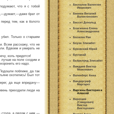
Беспалов Валентин
одумают, что я с тобой
Иванович
ия,—думает,—даже брат от
Бианки Виталий
Валентинович
перед тем, как в болото
Биссет Дональд
Благинина Елена
Александровна
о убил. Только о старшем
Босилек Ран
Боуэн Элизабет
м. Всем расскажу, что не
ыли. Вдвоем и умирать не
Буковский Юрий
Бустанай
ечу, коль придется!
 лучше на поле сходим и
Бьёрклунд Элисабет
охоронить его надо.
Важдаев Виктор
Моисеевич
 Подошли поближе, да так
тьяне охотились! Был тот
Валенберг Анна
Вандергриф
берег, да еще впридачу—
Маргарет
ревень приходили люди на
Варгины Виктория и
Алексей
Вересаев
(Смидович)
Виктор
Викторович
е стола, а рядом с ним —