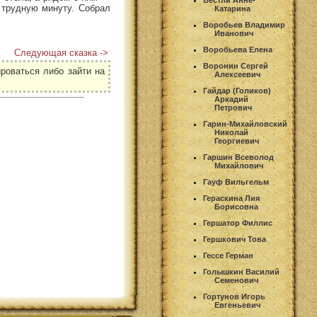
Вестли Анне-
в трудную минуту. Собрал
Катарина
Воробьев Владимир
Иванович
Воробьева Елена
Следующая сказка ->
Воронин Сергей
роваться либо зайти на
Алексеевич
Гайдар (Голиков)
Аркадий
Петрович
Гарин-Михайловский
Николай
Георгиевич
Гаршин Всеволод
Михайлович
Гауф Вильгельм
Гераскина Лия
Борисовна
Гершатор Филлис
Гершкович Това
Гессе Герман
Голышкин Василий
Семенович
Гортунов Игорь
Евгеньевич