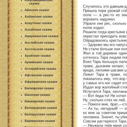
Азербайджанские
сказки
Случилось это давным-да
Айнские сказки
Пришла пора урожай соб
поле — а рис-то из зе
Албанские сказки
воровать надумал.
Убрали они рис, сколько
Алеутские сказки
полю ходил.
Алтайские сказки
Решили тогда крестьяне 
перестал приходить вовс
Американские сказки
Обрадовались крестьяне
Английские сказки
— Здорово мы его напуга
Не стали больше они поле
Ангольские сказки
Жил в той деревне один
Арабские сказки
хотелось Тара людям пом
Взял Тара большую палку
Армянские сказки
траве, дыхание затаил, 
Ассирийские сказки
вроде, легкими шагами ш
Лежит Тара в траве, п
Афганские сказки
показалось ему, что вор
Африканские сказки
у самых его ног сидит кт
Издал вор жалобный стон
Балкарские сказки
Испугался Тара, заплака
Баскские сказки
— Вот беда-то! Не хотел
Ну, сколько слез не лей
Башкирские сказки
— Помоги мне, брат,—ст
Беломорские сказки
— Ах ты, негодный! — з
ко мне за советом прише
Белорусские сказки
человека. Значит, ты уби
Совсем растерялся Тара
Бирманские сказки
— Неужели тебе меня со