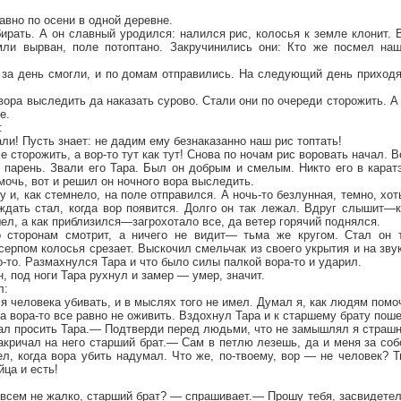
вно по осени в одной деревне.
ирать. А он славный уродился: налился рис, колосья к земле клонит.
мли вырван, поле потоптано. Закручинились они: Кто же посмел наш
 за день смогли, и по домам отправились. На следующий день приходя
вора выследить да наказать сурово. Стали они по очереди сторожить. А
е.
:
ли! Пусть знает: не дадим ему безнаказанно наш рис топтать!
 сторожить, а вор-то тут как тут! Снова по ночам рис воровать начал. В
 парень. Звали его Тара. Был он добрым и смелым. Никто его в карат
очь, вот и решил он ночного вора выследить.
 и, как стемнело, на поле отправился. А ночь-то безлунная, темно, хот
ждать стал, когда вор появится. Долго он так лежал. Вдруг слышит—к
ел, а как приблизился—загрохотало все, да ветер горячий поднялся.
о сторонам смотрит, а ничего не видит— тьма же кругом. Стал он т
 серпом колосья срезает. Выскочил смельчак из своего укрытия и на зв
о-то. Размахнулся Тара и что было силы палкой вора-то и ударил.
, под ноги Тара рухнул и замер — умер, значит.
л:
 я человека убивать, и в мыслях того не имел. Думал я, как людям помо
, а вора-то все равно не оживить. Вздохнул Тара и к старшему брату пош
ал просить Тара.— Подтверди перед людьми, что не замышлял я страшн
акричал на него старший брат.— Сам в петлю лезешь, да и меня за со
л, когда вора убить надумал. Что же, по-твоему, вор — не человек? Т
йца и есть!
.
всем не жалко, старший брат? — спрашивает.— Прошу тебя, засвидетел