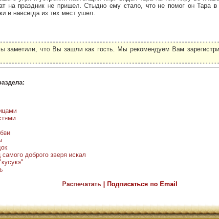
рат на праздник не пришел. Стыдно ему стало, что не помог он Тара 
ки и навсегда из тех мест ушел.
ы заметили, что Вы зашли как гость. Мы рекомендуем Вам зарегистри
.
раздела:
ицами
стями
бви
ы
док
 самого доброго зверя искал
"кусукэ"
ь
Распечатать
| Подписаться по Email