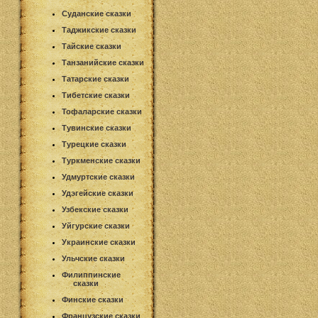
Суданские сказки
Таджикские сказки
Тайские сказки
Танзанийские сказки
Татарские сказки
Тибетские сказки
Тофаларские сказки
Тувинские сказки
Турецкие сказки
Туркменские сказки
Удмуртские сказки
Удэгейские сказки
Узбекские сказки
Уйгурские сказки
Украинские сказки
Ульчские сказки
Филиппинские
сказки
Финские сказки
Французские сказки