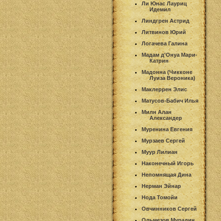
Ли Юнас Лауриц
Идемил
Линдгрен Астрид
Литвинов Юрий
Логачева Галина
Мадам д'Онуа Мари-
Катрин
Мадонна (Чикконе
Луиза Вероника)
Маклеррен Элис
Матусов-Бабич Илья
Милн Алан
Александер
Муренина Евгения
Мурзаев Сергей
Муур Лилиан
Наконечный Игорь
Непомнящая Дина
Нерман Эйнар
Нода Томойи
Овчинников Сергей
Ольмезов Мурадин