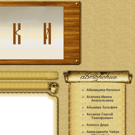
Абрамцева Наталья
Агапова Ирина
Анатольевна
Айшаева Зульфия
Аксаков Сергей
Тимофеевич
Алонсо Дора
Амирэджиби Чабуа