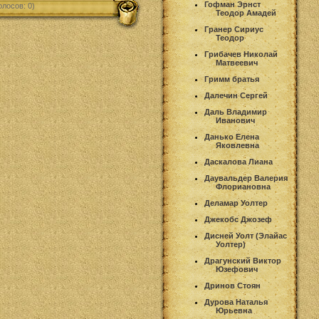
Гофман Эрнст
олосов: 0)
Теодор Амадей
Гранер Сириус
Теодор
Грибачев Николай
Матвеевич
Гримм братья
Далечин Сергей
Даль Владимир
Иванович
Данько Елена
Яковлевна
Даскалова Лиана
Даувальдер Валерия
Флориановна
Деламар Уолтер
Джекобс Джозеф
Дисней Уолт (Элайас
Уолтер)
Драгунский Виктор
Юзефович
Дринов Стоян
Дурова Наталья
Юрьевна