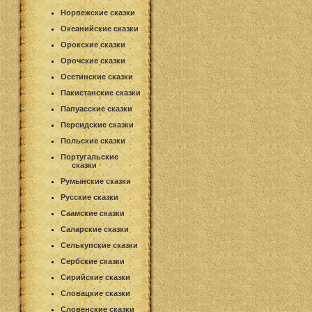
Норвежские сказки
Океанийские сказки
Орокские сказки
Орочские сказки
Осетинские сказки
Пакистанские сказки
Папуасские сказки
Персидские сказки
Польские сказки
Португальские
сказки
Румынские сказки
Русские сказки
Саамские сказки
Саларские сказки
Селькупские сказки
Сербские сказки
Сирийские сказки
Словацкие сказки
Словенские сказки