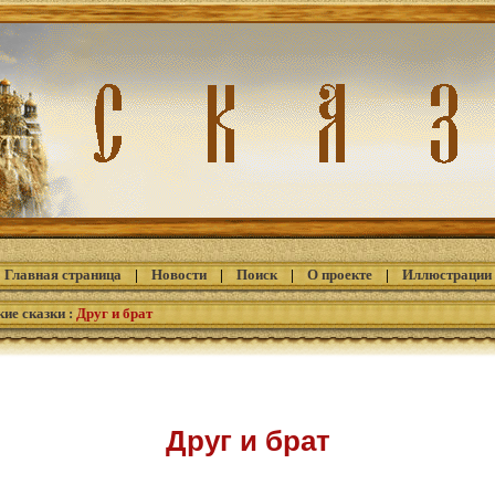
Главная страница
|
Новости
|
Поиск
|
О проекте
|
Иллюстрации
кие сказки
:
Друг и брат
Друг и брат