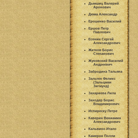
Дымшиц Валерий
Аронович
Дюма Александр
Ерошенко Василий
Ершов Петр
Павлович
Есенин Сергей
Александрович
Житков Борис
Степанович
Жуковский Василий
Андреевич
Забродина Тальяна
Зальтен Феликс
(Зальцман
Зигмунд)
Захариева Лила
Заходер Борис
Владимирович
Испиреску Петре
Каверин Вениамин
Александрович
Кальвино Итало
Камерон Полли