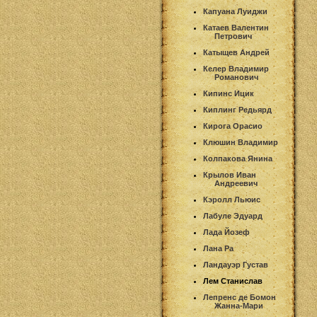
Капуана Луиджи
Катаев Валентин
Петрович
Катыщев Андрей
Келер Владимир
Романович
Кипинс Ицик
Киплинг Редьярд
Кирога Орасио
Клюшин Владимир
Колпакова Янина
Крылов Иван
Андреевич
Кэролл Льюис
Лабуле Эдуард
Лада Йозеф
Лана Ра
Ландауэр Густав
Лем Станислав
Лепренс де Бомон
Жанна-Мари