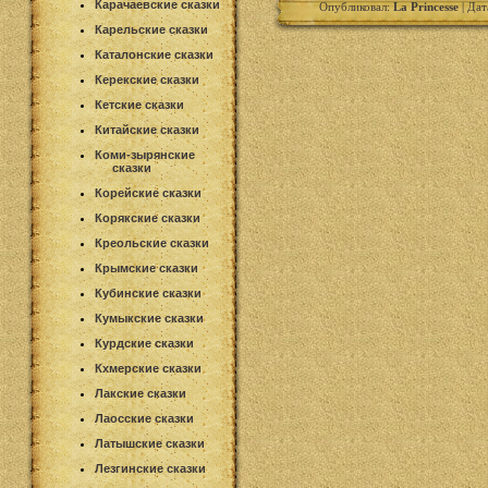
Карачаевские сказки
Опубликовал:
La Princesse
| Дат
Карельские сказки
Каталонские сказки
Керекские сказки
Кетские сказки
Китайские сказки
Коми-зырянские
сказки
Корейские сказки
Корякские сказки
Креольские сказки
Крымские сказки
Кубинские сказки
Кумыкские сказки
Курдские сказки
Кхмерские сказки
Лакские сказки
Лаосские сказки
Латышские сказки
Лезгинские сказки