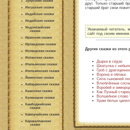
Зулусские сказки
друг. Только старший б
старший брат свои пожит
Ингушские сказки
Индейские сказки
Индийские сказки
Индонезийские
Уважаемый читатель, м
сказки
сайт под своим именем
Иранские сказки
Ирландские сказки
Другие сказки из этого 
Исландские сказки
Испанские сказки
Дырка в сёдзи
Итальянские сказки
Шкатулка с небыл
Гроб с драгоценно
Ительменские сказки
Ворона и облака
Йеменские сказки
Сила сыновней лю
Влюблённые сосн
Кабардинские сказки
Воробей и зиморо
Казахские сказки
Как Лунный старец
Волшебное слово 
Калмыцкие сказки
Храм белых цапел
Камбоджийские
сказки
Кампучийские сказки
Каракалпакские
сказки