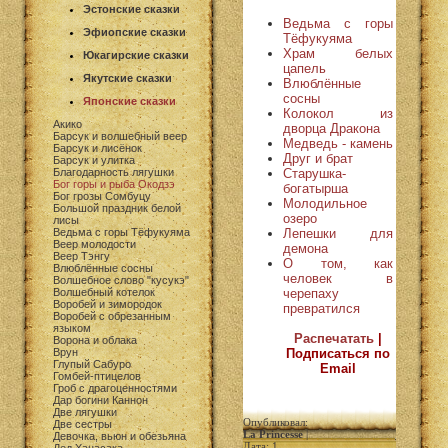
Эстонские сказки
Ведьма с горы
Эфиопские сказки
Тёфукуяма
Храм белых
Юкагирские сказки
цапель
Якутские сказки
Влюблённые
сосны
Японские сказки
Колокол из
Акико
дворца Дракона
Барсук и волшебный веер
Медведь - камень
Барсук и лисёнок
Друг и брат
Барсук и улитка
Старушка-
Благодарность лягушки
Бог горы и рыба Окодзэ
богатырша
Бог грозы Сомбуцу
Молодильное
Большой праздник белой
озеро
лисы
Лепешки для
Ведьма с горы Тёфукуяма
Веер молодости
демона
Веер Тэнгу
О том, как
Влюблённые сосны
человек в
Волшебное слово "кусукэ"
черепаху
Волшебный котелок
Воробей и зимородок
превратился
Воробей с обрезанным
языком
Распечатать
|
Ворона и облака
Подписаться по
Врун
Глупый Сабуро
Email
Гомбей-птицелов
Гроб с драгоценностями
Дар богини Каннон
Две лягушки
Опубликовал:
Две сестры
La Princesse
|
Девочка, вьюн и обезьяна
Дата: 1