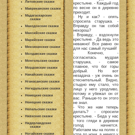
Литовские сказки
крестьяне. - Каждый год
по весне он в деревню
Мавриканские сказки
приходит.
Мадагаскарские
- Ну и как? - опять
сказки
спросила старушка. -
Вправду он так собой
Македонские сказки
нехорош?
Мансийские сказки
- Вправду, - вздохнули
крестьяне. - Да ведь это
Марийские сказки
неважно! Все равно он
Мексиканские сказки
для нас самый лучший!
- Конечно, -
Молдавские сказки
согласилась мудрая
Монгольские сказки
старушка, - самое
главное, что бог горы
Мордовские сказки
добрый. Но вот
Нанайские сказки
незадача - уж очень он
стеснительный. Видно,
Нганасанские сказки
стыдно ему стало, что
Негидальские сказки
лицо у него уродливо,
потому и убежал он от
Немецкие сказки
вас. Раньше-то он этого
не знал.
Ненецкие сказки
- Что же нам теперь
Непальские сказки
делать? - спросили
крестьяне. - Беда у нас
Нивхские сказки
- того гляди в деревне
Нидерландские
голод начнется.
сказки
Работаем мы на полях с
Ногайские сказки
утра до ночи, а ничего у