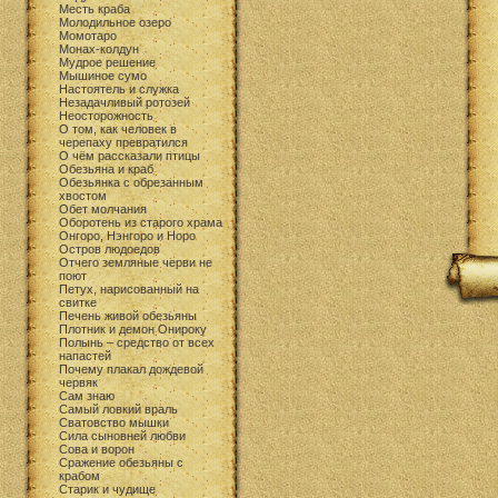
Месть краба
Молодильное озеро
Момотаро
Монах-колдун
Мудрое решение
Мышиное сумо
Настоятель и служка
Незадачливый ротозей
Неосторожность
О том, как человек в
черепаху превратился
О чём рассказали птицы
Обезьяна и краб
Обезьянка с обрезанным
хвостом
Обет молчания
Оборотень из старого храма
Онгоро, Нэнгоро и Норо
Остров людоедов
Отчего земляные черви не
поют
Петух, нарисованный на
свитке
Печень живой обезьяны
Плотник и демон Онироку
Полынь – средство от всех
напастей
Почему плакал дождевой
червяк
Сам знаю
Самый ловкий враль
Сватовство мышки
Сила сыновней любви
Сова и ворон
Сражение обезьяны с
крабом
Старик и чудище