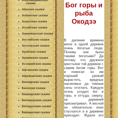
Азербайджанские
Бог горы и
сказки
Айнские сказки
рыба
Албанские сказки
Окодзэ
Алеутские сказки
Алтайские сказки
Американские сказки
Английские сказки
В далекие времена
жили в одной деревне
Ангольские сказки
очень богатые люди.
Почему они были
Арабские сказки
такими богатыми? Да
Армянские сказки
потому, что дружили
крестьяне той деревни с
Ассирийские сказки
самим богом горы. Вот
Афганские сказки
и помогал он им
хороший урожай
Африканские сказки
вырастить, вредных
Балкарские сказки
насекомых да темные
силы отогнать. Каждую
Баскские сказки
осень уходил бог в
Башкирские сказки
горы, и оттуда, сверху,
за деревней
Беломорские сказки
присматривал. А весной
Белорусские сказки
он обязательно вниз
спускался и в деревню
Бирманские сказки
приходил. Ждали его