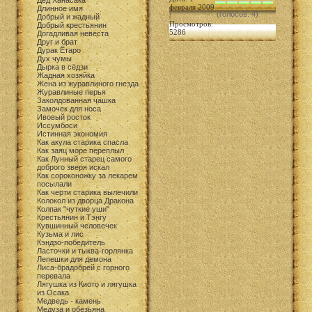
Дед Ханасака
февраля 2009
Длинное имя
(голосов: 4)
|
Добрый и жадный
Просмотров:
Добрый крестьянин
5286
Догадливая невеста
Друг и брат
Дурак Ётаро
Дух чумы
Дырка в сёдзи
Жадная хозяйка
Жена из журавлиного гнезда
Журавлиные перья
Заколдованная чашка
Замочек для носа
Ивовый росток
Иссумбоси
Истинная экономия
Как акула старика спасла
Как заяц море переплыл
Как Лунный старец самого
доброго зверя искал
Как сороконожку за лекарем
посылали
Как черти старика вылечили
Колокол из дворца Дракона
Колпак "чуткие уши"
Крестьянин и Тэнгу
Кувшинный человечек
Кузьма и лис
Кэндзо-победитель
Ласточки и тыква-горлянка
Лепешки для демона
Лиса-брадобрей с горного
перевала
Лягушка из Киото и лягушка
из Осака
Медведь - камень
Медуза и обезьяна