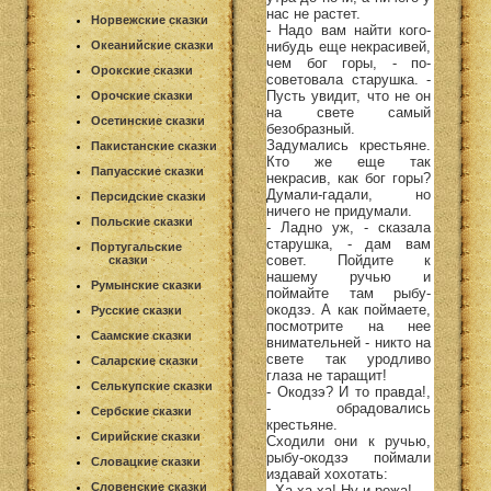
нас не растет.
Норвежские сказки
- Надо вам найти кого-
нибудь еще некрасивей,
Океанийские сказки
чем бог горы, - по-
Орокские сказки
советовала старушка. -
Пусть увидит, что не он
Орочские сказки
на свете самый
Осетинские сказки
безобразный.
Задумались крестьяне.
Пакистанские сказки
Кто же еще так
Папуасские сказки
некрасив, как бог горы?
Думали-гадали, но
Персидские сказки
ничего не придумали.
Польские сказки
- Ладно уж, - сказала
старушка, - дам вам
Португальские
совет. Пойдите к
сказки
нашему ручью и
Румынские сказки
поймайте там рыбу-
окодзэ. А как поймаете,
Русские сказки
посмотрите на нее
Саамские сказки
внимательней - никто на
свете так уродливо
Саларские сказки
глаза не таращит!
Селькупские сказки
- Окодзэ? И то правда!,
- обрадовались
Сербские сказки
крестьяне.
Сирийские сказки
Сходили они к ручью,
рыбу-окодзэ поймали
Словацкие сказки
издавай хохотать:
Словенские сказки
- Ха-ха-ха! Ну и рожа!