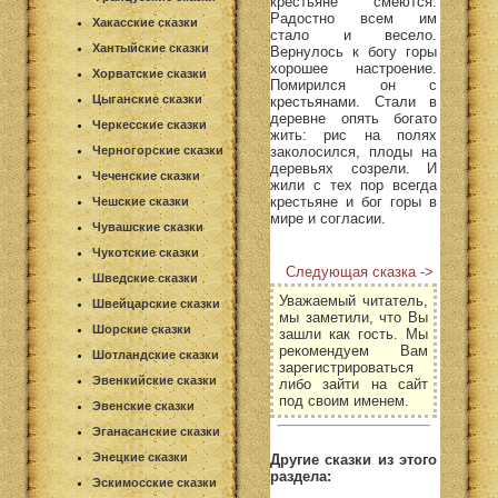
крестьяне смеются.
Радостно всем им
Хакасские сказки
стало и весело.
Хантыйские сказки
Вернулось к богу горы
хорошее настроение.
Хорватские сказки
Помирился он с
Цыганские сказки
крестьянами. Стали в
деревне опять богато
Черкесские сказки
жить: рис на полях
заколосился, плоды на
Черногорские сказки
деревьях созрели. И
Чеченские сказки
жили с тех пор всегда
крестьяне и бог горы в
Чешские сказки
мире и согласии.
Чувашские сказки
Чукотские сказки
Следующая сказка ->
Шведские сказки
Уважаемый читатель,
Швейцарские сказки
мы заметили, что Вы
Шорские сказки
зашли как гость. Мы
рекомендуем Вам
Шотландские сказки
зарегистрироваться
Эвенкийские сказки
либо зайти на сайт
под своим именем.
Эвенские сказки
Эганасанские сказки
Энецкие сказки
Другие сказки из этого
раздела:
Эскимосские сказки