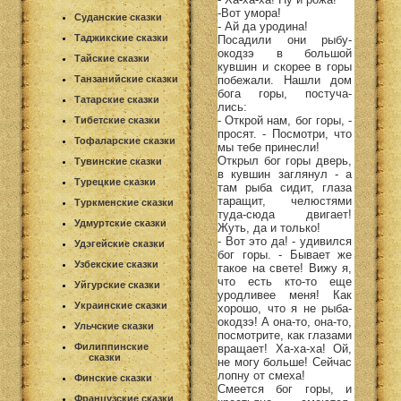
-Вот умора!
Суданские сказки
- Ай да уродина!
Таджикские сказки
Посадили они рыбу-
окодзэ в большой
Тайские сказки
кувшин и скорее в горы
побежали. Нашли дом
Танзанийские сказки
бога горы, постуча-
Татарские сказки
лись:
- Открой нам, бог горы, -
Тибетские сказки
просят. - Посмотри, что
Тофаларские сказки
мы тебе принесли!
Открыл бог горы дверь,
Тувинские сказки
в кувшин заглянул - а
Турецкие сказки
там рыба сидит, глаза
таращит, челюстями
Туркменские сказки
туда-сюда двигает!
Удмуртские сказки
Жуть, да и только!
- Вот это да! - удивился
Удэгейские сказки
бог горы. - Бывает же
Узбекские сказки
такое на свете! Вижу я,
что есть кто-то еще
Уйгурские сказки
уродливее меня! Как
Украинские сказки
хорошо, что я не рыба-
окодзэ! А она-то, она-то,
Ульчские сказки
посмотрите, как глазами
Филиппинские
вращает! Ха-ха-ха! Ой,
сказки
не могу больше! Сейчас
лопну от смеха!
Финские сказки
Смеется бог горы, и
Французские сказки