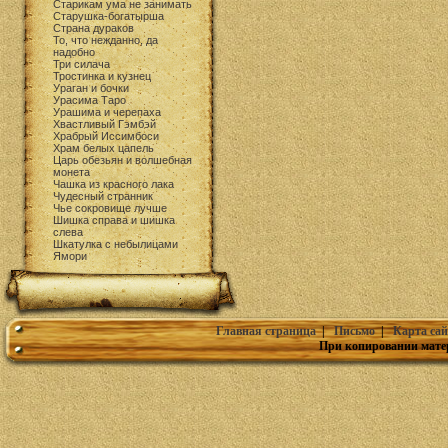
Старикам ума не занимать
Старушка-богатырша
Страна дураков
То, что нежданно, да
надобно
Три силача
Тростинка и кузнец
Ураган и бочки
Урасима Таро
Урашима и черепаха
Хвастливый Гэмбэй
Храбрый Иссимбоси
Храм белых цапель
Царь обезьян и волшебная
монета
Чашка из красного лака
Чудесный странник
Чье сокровище лучше
Шишка справа и шишка
слева
Шкатулка с небылицами
Ямори
Главная страница
|
Письмо
|
Карта сай
При копировании мате