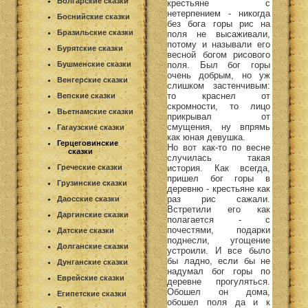
Болгарские сказки
крестьяне с
нетерпением - никогда
Боснийские сказки
без бога горы рис на
Бразильские сказки
поля не высаживали,
потому и называли его
Бурятские сказки
весной богом рисового
поля. Был бог горы
Бушменские сказки
очень добрым, но уж
Венгерские сказки
слишком застенчивым:
то краснел от
Вепские сказки
скромности, то лицо
Вьетнамские сказки
прикрывал от
смущения, ну впрямь
Гагаузские сказки
как юная девушка.
Герцеговинские
Но вот как-то по весне
сказки
случилась такая
история. Как всегда,
Греческие сказки
пришел бог горы в
Грузинские сказки
деревню - крестьяне как
раз рис сажали.
Даосские сказки
Встретили его как
Даргинские сказки
полагается - с
почестями, подарки
Датские сказки
поднесли, угощение
Долганские сказки
устроили. И все было
бы ладно, если бы не
Дунганские сказки
надумал бог горы по
Еврейские сказки
деревне прогуляться.
Обошел он дома,
Египетские сказки
обошел поля да и к