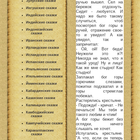
Зулусские сказки
ручью вышел. Сел на
бережок отдохнуть.
Ингушские сказки
Сидит - любуется. И
Индейские сказки
надо же было такому
случиться, чтоб
Индийские сказки
посмотрел бог горы в
Индонезийские
ручей, отражение свое-
сказки
то и увидел! А как
увидел, так и
Иранские сказки
запричитал:
Ирландские сказки
- Ой, ой! Вот беда!
Неужели это я?!
Исландские сказки
Никогда не знал, что я
Испанские сказки
такой урод! Ну и лицо!
Как же мне стыдно! Как
Итальянские сказки
стыдно!
Ительменские сказки
Заплакал бог горы
горючими слезами,
Йеменские сказки
пожитки подхватил и в
горы стремглав
Кабардинские сказки
побежал.
Казахские сказки
Растерялись крестьяне.
- Подожди! - кричат. - Не
Калмыцкие сказки
печалься! Мы тебя и
Камбоджийские
такого любим и чтим!
сказки
А бог горы бежит без
Кампучийские сказки
оглядки, ничего
слышать не хочет.
Каракалпакские
Испугались крестьяне.
сказки
"А что, если он теперь