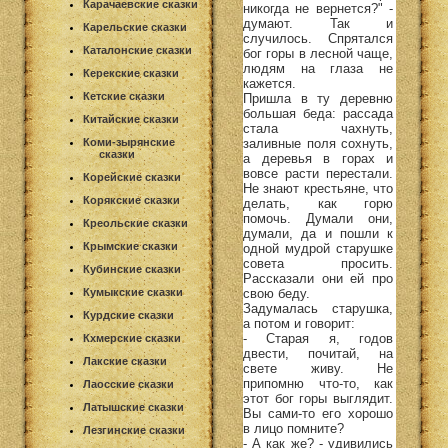
Карачаевские сказки
никогда не вернется?" -
думают. Так и
Карельские сказки
случилось. Спрятался
Каталонские сказки
бог горы в лесной чаще,
людям на глаза не
Керекские сказки
кажется.
Кетские сказки
Пришла в ту деревню
большая беда: рассада
Китайские сказки
стала чахнуть,
заливные поля сохнуть,
Коми-зырянские
сказки
а деревья в горах и
вовсе расти перестали.
Корейские сказки
Не знают крестьяне, что
Корякские сказки
делать, как горю
помочь. Думали они,
Креольские сказки
думали, да и пошли к
Крымские сказки
одной мудрой старушке
совета просить.
Кубинские сказки
Рассказали они ей про
свою беду.
Кумыкские сказки
Задумалась старушка,
Курдские сказки
а потом и говорит:
- Старая я, годов
Кхмерские сказки
двести, почитай, на
Лакские сказки
свете живу. Не
припомню что-то, как
Лаосские сказки
этот бог горы выглядит.
Латышские сказки
Вы сами-то его хорошо
в лицо помните?
Лезгинские сказки
- А как же? - удивились