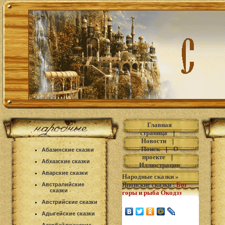
Главная
страница
|
Новости
|
Поиск
|
О
Абазинские сказки
проекте
|
Абхазские сказки
Иллюстрации
Аварские сказки
Народные сказки
»
Японские сказки
:
Бог
Австралийские
сказки
горы и рыба Окодзэ
Австрийские сказки
Адыгейские сказки