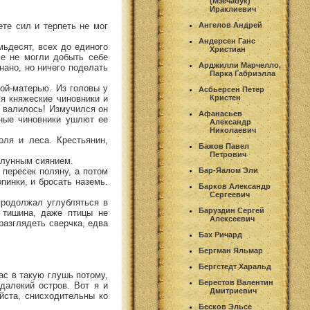
(Мзечабук)
Ираклиевич
те сил и терпеть не мог
Ангелов Андрей
Андерсен Ганс
емьдесят, всех до единого
Христиан
се не могли добыть себе
Арджилли Марчелло,
нано, но ничего поделать
Парка Габриэлла
ой-матерью. Из головы у
Асбьерсен Петер
я княжеские чиновники и
Кристен
к валилось! Измучился он
Афанасьев
дные чиновники ушлют ее
Александр
Николаевич
ля и леса. Крестьянин,
Бажов Павел
Петрович
 лунным сиянием.
 пересек поляну, а потом
Бар-Яалом Эли
пинки, и бросать наземь.
Барков Александр
Сергеевич
продолжал углубляться в
Баруздин Сергей
 тишина, даже птицы не
Алексеевич
разглядеть сверчка, едва
Бах Ричард
Бергман Яльмар
Бергстедт Харальд
ас в такую глушь потому,
Берестов Валентин
далекий остров. Вот я и
Дмитриевич
йста, снисходительны ко
Бесков Эльсе