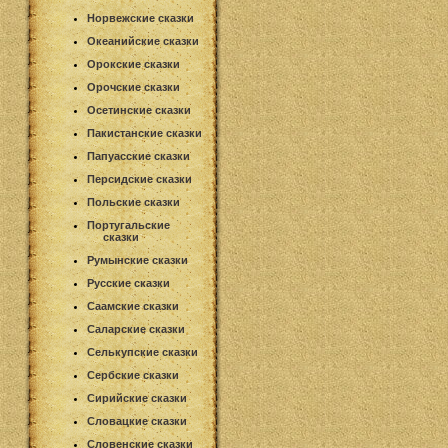
Норвежские сказки
Океанийские сказки
Орокские сказки
Орочские сказки
Осетинские сказки
Пакистанские сказки
Папуасские сказки
Персидские сказки
Польские сказки
Португальские
сказки
Румынские сказки
Русские сказки
Саамские сказки
Саларские сказки
Селькупские сказки
Сербские сказки
Сирийские сказки
Словацкие сказки
Словенские сказки