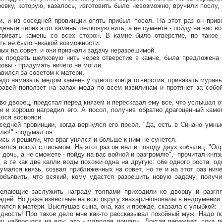
ревку, которую, казалось, изготовить было невозможно, вручили послу,
, и из соседней провинции опять прибыл посол. На этот раз он прив
деньте через этот камень шелковую нить, а не сумеете - пойду на вас в
ривать камень со всех сторон. В камне было отверстие, по такое 
ить не было никакой возможности.
ых на совет, и они признали задачу неразрешимой.
как продеть шелковую нить через отверстие в камне, была предложена
овы - придумать ничего не могли.
авился за советом к матери.
Надо намазать медом камень у одного конца отверстия, привязать муравь
равей поползет на запах меда по всем извилинам и протянет за собой
во дворец, предстал перед князем и пересказал ему все, что услышал о
н и хорошо наградил его. А посол, получив обратно драгоценный каме
лся восвояси.
едней провинции, когда вернулся его посол. "Да, есть в Синано умны
млю!" -подумал он.
ись и решили, что враг унялся и больше к ним не сунется.
явился посол с письмом. На этот раз он вел в поводу двух кобылиц. "Оп
 дочь, а не сможете - пойду на вас войной и разгромлю",- прочитал княз
 а те как две капли воды похожи одна на другую: обе одного роста, од
умался князь, созвал приближенных на совет, но те и на этот раз нич
бъявить, что всякий, кому удастся разрешить новую задачу, получ
елающие заслужить награду толпами приходили ко дворцу и разгл
дей. Но даже известные на всю округу знахари-коновалы в недоумении
тился к матери. Выслушав сына, она, как и прежде, сказала с улыбкой:
рудность! Про такое дело мне как-то рассказывал покойный муж. Надо
зу набросится на еду: это - молодая лошадь. Другая переждет, пока 