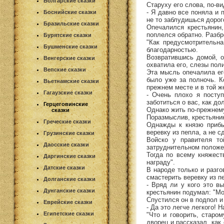
Болгарские сказки
Старуху его слова, по-в
- Я давно все поняла и 
Боснийские сказки
не то заблудишься дорого
Бразильские сказки
Опечалился крестьянин,
поплелся обратно. Разбр
Бурятские сказки
"Как предусмотрительна
Бушменские сказки
благодарностью.
Возвратившись домой, о
Венгерские сказки
охватила его, слезы поли
Вепские сказки
Эта мысль опечалила его
было уже за полночь. Ко
Вьетнамские сказки
прежнем месте и в той же
Гагаузские сказки
- Очень плохо я поступ
заботиться о вас, как до
Герцеговинские
Однако жить по-прежнему
сказки
Поразмыслив, крестьянин
Греческие сказки
Однажды к князю прибы
веревку из пепла, а не с
Грузинские сказки
Войско у правителя то
Даосские сказки
затруднительном положен
Тогда по всему княжест
Даргинские сказки
награду".
Датские сказки
В народе только и разго
смастерить веревку из п
Долганские сказки
- Вряд ли у кого это в
Дунганские сказки
крестьянин подумал: "Мо
Спустился он в подпол и
Еврейские сказки
- Да это легче легкого! 
Египетские сказки
"Что и говорить, старо
дворец и рассказал, как