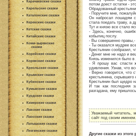
Карачаевские сказки
потом доест остатки - эт
Обрадованный крестьяни
Карельские сказки
- Поручите мне, пожалуй
Каталонские сказки
Он набросал лошадям св
стала поедать траву, а д
Керекские сказки
Тут и князю все стало яс
Кетские сказки
- Здесь, конечно, ошиб
кобылиц послу.
Китайские сказки
- Вы совершенно правы,-
Коми-зырянские
- Ты оказался мудрее вс
сказки
Крестьянин сообразил, ч
- Денег мне не надо и ве
Корейские сказки
Князь изменился было в 
Корякские сказки
- Я прошу вас спасти 
удивления. Узнав, что в
Креольские сказки
- Верно говорится, что 
Крымские сказки
крестьянина, скрывшего 
Крестьянин был щедро на
Кубинские сказки
И так как последняя з
Кумыкские сказки
разгадана, ему пришлось
Курдские сказки
Кхмерские сказки
Лакские сказки
Уважаемый читатель, м
Лаосские сказки
сайт под своим именем
Латышские сказки
Лезгинские сказки
Другие сказки из этого 