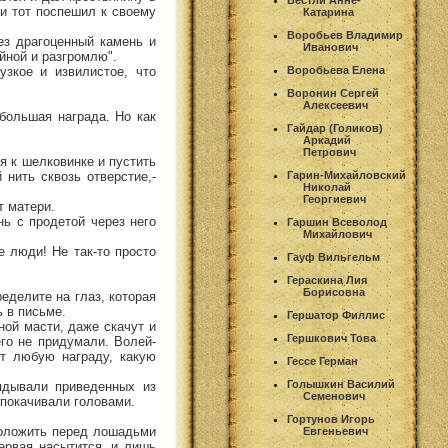
Вестли Анне-
 и тот поспешил к своему
Катарина
Воробьев Владимир
ез драгоценный камень и
Иванович
ойной и разгромлю".
узкое и извилистое, что
Воробьева Елена
Воронин Сергей
Алексеевич
 большая награда. Но как
Гайдар (Голиков)
Аркадий
Петрович
я к шелковинке и пустить
 нить сквозь отверстие,-
Гарин-Михайловский
Николай
Георгиевич
т матери.
нь с продетой через него
Гаршин Всеволод
Михайлович
е люди! Не так-то просто
Гауф Вильгельм
Гераскина Лия
Борисовна
ределите на глаз, которая
ь в письме.
Гершатор Филлис
ной масти, даже скачут и
Гершкович Това
его не придумали. Волей-
ит любую награду, какую
Гессе Герман
Голышкин Василий
ядывали приведенных из
Семенович
 покачивали головами.
Гортунов Игорь
 положить перед лошадьми
Евгеньевич
первая насытится, и лишь