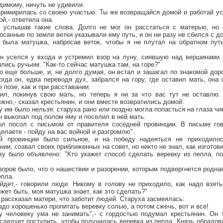
идимому, ничуть не удивили.
примирилась со своею участью. Ты же возвращайся домой и работай ус
й,- ответила она.
 услышав такие слова. Долго не мог он расстаться с матерью, но 
осанные по земле ветки указывали ему путь, и он ни разу не сбился с до
 была матушка, набросав веток, чтобы я не плутал на обратном пути
н уселся у входа и устремил взор на луну, сиявшую над вершинами 
лись ручьем. "Как-то сейчас матушка там, на горе?"
 еще больше, и, не долго думая, он встал и зашагал по знакомой доро
гда он, едва переводя дух, забрался на гору, где оставил мать, она 
 позе, как и при расставании.
ил, покинув свою мать, но теперь я ни за что вас тут не оставлю
лжно,- сказал крестьянин, и они вместе возвратились домой.
 им было нельзя: старуха рано или поздно могла попасться на глаза чи
 выкопал под полом яму и поселил в ней мать.
л посол с письмом от правителя соседней провинции. В письме гов
делаете - пойду на вас войной и разгромлю".
й провинции было сильное, и на победу надеяться не приходилос
ии, созвал своих приближенных на совет, но никто не знал, как изготови
ву было объявлено: "Кто укажет способ сделать веревку из пепла, п
воров было, что о нашествии и разорении, которым подвергнется родна
епла.
ыйдет,- говорили люди. Никому в голову не приходило, как надо взят
жет быть, моя матушка знает, как это сделать?"
 рассказал матери, что заботит людей. Старуха засмеялась:
Надо хорошенько пропитать веревку солью, а потом сжечь, вот и все!
му человеку ума не занимать",- с гордостью подумал крестьянин. Он 
 следует поступить, чтобы получилась веревка из пепла. Князь обрадов