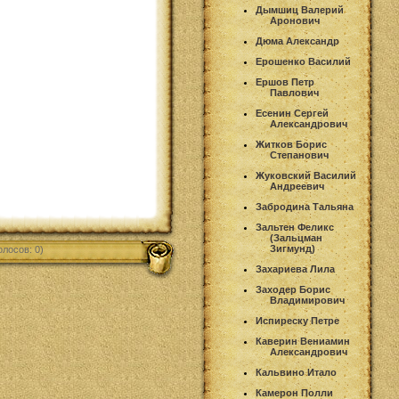
Дымшиц Валерий
Аронович
Дюма Александр
Ерошенко Василий
Ершов Петр
Павлович
Есенин Сергей
Александрович
Житков Борис
Степанович
Жуковский Василий
Андреевич
Забродина Тальяна
Зальтен Феликс
(Зальцман
Зигмунд)
олосов: 0)
Захариева Лила
Заходер Борис
Владимирович
Испиреску Петре
Каверин Вениамин
Александрович
Кальвино Итало
Камерон Полли