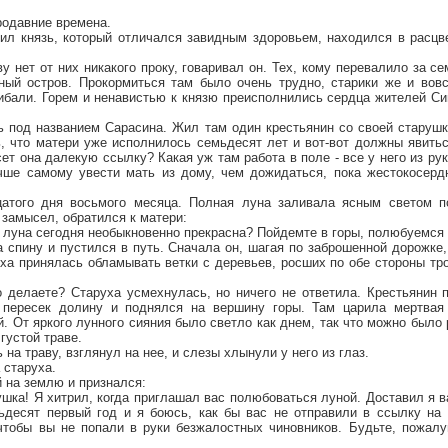
родавние времена.
ил князь, который отличался завидным здоровьем, находился в расцве
ву нет от них никакого проку, говаривал он. Тех, кому перевалило за с
ый остров. Прокормиться там было очень трудно, старики же и вов
ибали. Горем и ненавистью к князю преисполнились сердца жителей Си
ь под названием Сарасина. Жил там один крестьянин со своей старушк
, что матери уже исполнилось семьдесят лет и вот-вот должны явитьс
сет она далекую ссылку? Какая уж там работа в поле - все у него из ру
чше самому увести мать из дому, чем дожидаться, пока жестокосер
цатого дня восьмого месяца. Полная луна заливала ясным светом по
 замысел, обратился к матери:
, луна сегодня необыкновенно прекрасна? Пойдемте в горы, полюбуемся
 спину и пустился в путь. Сначала он, шагая по заброшенной дорожке,
уха принялась обламывать ветки с деревьев, росших по обе стороны тро
о делаете? Старуха усмехнулась, но ничего не ответила. Крестьянин 
 пересек долину и поднялся на вершину горы. Там царила мертвая
й. От яркого лунного сияния было светло как днем, так что можно было 
густой траве.
на траву, взглянул на нее, и слезы хлынули у него из глаз.
а старуха.
 на землю и признался:
шка! Я хитрил, когда приглашал вас полюбоваться луной. Доставил я в
десят первый год и я боюсь, как бы вас не отправили в ссылку на 
чтобы вы не попали в руки безжалостных чиновников. Будьте, пожалу