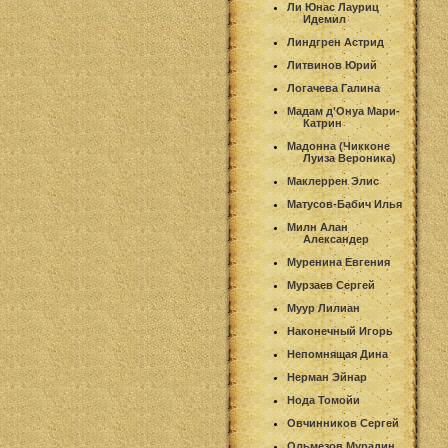
Ли Юнас Лауриц
Идемил
Линдгрен Астрид
Литвинов Юрий
Логачева Галина
Мадам д'Онуа Мари-
Катрин
Мадонна (Чикконе
Луиза Вероника)
Маклеррен Элис
Матусов-Бабич Илья
Милн Алан
Александер
Муренина Евгения
Мурзаев Сергей
Муур Лилиан
Наконечный Игорь
Непомнящая Дина
Нерман Эйнар
Нода Томойи
Овчинников Сергей
Ольмезов Мурадин