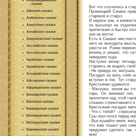
Азербайджанские
сказки
Вот что случилось в ста
Айнские сказки
Провинцией Синано прав
стариков и старух.
Албанские сказки
И неряхи они, и княжест
он высылал на отдаленн
Алеутские сказки
пропитания и быстро пог
Алтайские сказки
они не могли.
Есть в Синано местност
Американские сказки
него не выходила мысль
Английские сказки
увести ее. Разве перене
вконец и решил, что лу
Ангольские сказки
неведомо куда.
Арабские сказки
Наступил вечер пятнад
стараясь не выдать свой
Армянские сказки
- Не правда ли, матушка
Ассирийские сказки
Посадил он мать себе на
вступил в лес. Тут стар
Афганские сказки
Крестьянин удивился:
Африканские сказки
- Матушка, зачем вы эт
горы. Он миновал лес,
Балкарские сказки
пролетали над этой горо
Баскские сказки
слышно стрекотавшего в 
Крестьянин посадил мать 
Башкирские сказки
- Что с тобой? - спросил
Беломорские сказки
Сын опустился перед ней
- Выслушайте меня, мату
Белорусские сказки
что вам пошел уже семь
придумал сделать так, 
Бирманские сказки
мне!