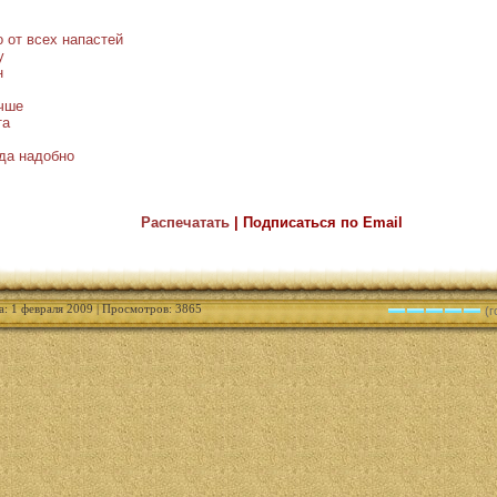
 от всех напастей
у
н
чше
та
 да надобно
Распечатать
| Подписаться по Email
а: 1 февраля 2009 | Просмотров: 3865
(г