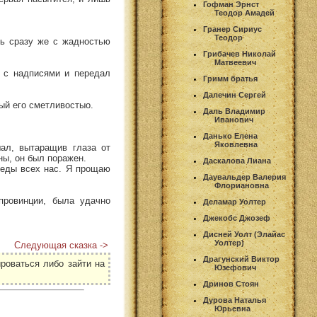
Гофман Эрнст
Теодор Амадей
Гранер Сириус
Теодор
дь сразу же с жадностью
Грибачев Николай
Матвеевич
и с надписями и передал
Гримм братья
Далечин Сергей
ный его сметливостыо.
Даль Владимир
Иванович
Данько Елена
Яковлевна
ал, вытаращив глаза от
ны, он был поражен.
Даскалова Лиана
 беды всех нас. Я прощаю
Даувальдер Валерия
Флориановна
провинции, была удачно
Деламар Уолтер
Джекобс Джозеф
Дисней Уолт (Элайас
Уолтер)
Следующая сказка ->
Драгунский Виктор
роваться либо зайти на
Юзефович
Дринов Стоян
Дурова Наталья
Юрьевна