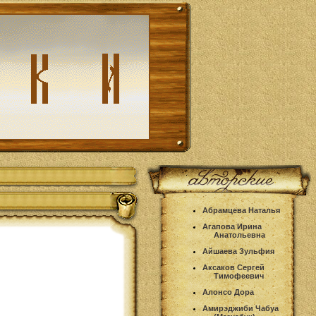
Абрамцева Наталья
Агапова Ирина
Анатольевна
Айшаева Зульфия
Аксаков Сергей
Тимофеевич
Алонсо Дора
Амирэджиби Чабуа