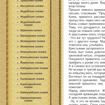
Зулусские сказки
награду много денег. Ве
властелину.
Ингушские сказки
Прошло немного времени
Индейские сказки
письмо, гласившее: "Про
Князь принялся рассмат
Индийские сказки
пропустить через него н
Индонезийские
Князь созвал приближенн
сказки
Тому, кто догадается, 
Иранские сказки
люди ни ломали себе гол
А крестьянин опять отпр
Ирландские сказки
- Что же тут трудного? 
его с другого конца. Му
Исландские сказки
ответила она, улыбаясь.
Испанские сказки
Крестьянин заторопился 
Князь был очень доволе
Итальянские сказки
шелковой нитью, отправи
Ительменские сказки
Понурился правитель сос
прибрать к рукам эту зе
Йеменские сказки
А в Синано все успокоил
Кабардинские сказки
Но вскоре в третий раз 
из кобылиц мать, которая
Казахские сказки
Взглянул он на лошадей,
Калмыцкие сказки
резвятся одинаково. Зад
неволей пришлось ому о
Камбоджийские
пожелает.
сказки
Народ заволновался. Ж
Кампучийские сказки
соседней провинции лоша
А крестьянин вновь обра
Каракалпакские
сказки
- Ну, и это не велика т
охапку травы. Одна сра