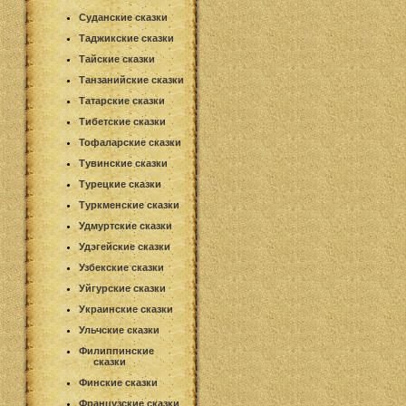
Суданские сказки
Таджикские сказки
Тайские сказки
Танзанийские сказки
Татарские сказки
Тибетские сказки
Тофаларские сказки
Тувинские сказки
Турецкие сказки
Туркменские сказки
Удмуртские сказки
Удэгейские сказки
Узбекские сказки
Уйгурские сказки
Украинские сказки
Ульчские сказки
Филиппинские
сказки
Финские сказки
Французские сказки