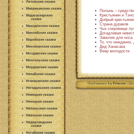
Литовские сказки
Мавриканские сказки
Полынь – средство
Крестьянин и Тэнг
Мадагаскарские
сказки
Добрый крестьяни
Страна дураков
Македонские сказки
Чье сокровище лу
Догадливая невес
Мансийские сказки
Замочек для носа
Марийские сказки
То, что нежданно,
Дед Ханасака
Мексиканские сказки
Веер молодости
Молдавские сказки
Монгольские сказки
Мордовские сказки
Нанайские сказки
Нганасанские сказки
Опубликовал:
La Princesse
| Дат
Негидальские сказки
Немецкие сказки
Ненецкие сказки
Непальские сказки
Нивхские сказки
Нидерландские
сказки
Ногайские сказки