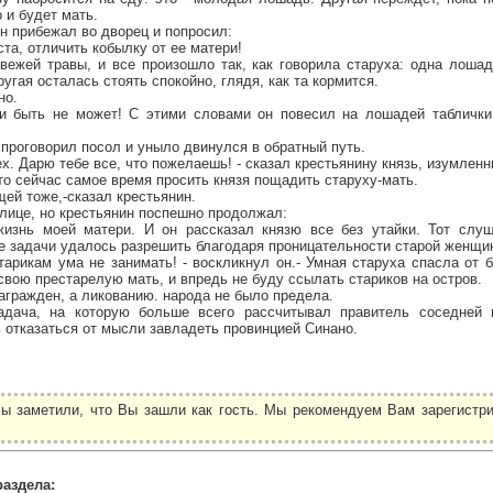
о и будет мать.
н прибежал во дворец и попросил:
ста, отличить кобылку от ее матери!
ежей травы, и все произошло так, как говорила старуха: одна лоша
ругая осталась стоять спокойно, глядя, как та кормится.
но.
ки быть не может! С этими словами он повесил на лошадей табличк
 проговорил посол и уныло двинулся в обратный путь.
ех. Дарю тебе все, что пожелаешь! - сказал крестьянину князь, изумлен
то сейчас самое время просить князя пощадить старуху-мать.
щей тоже,-сказал крестьянин.
лице, но крестьянин поспешно продолжал:
жизнь моей матери. И он рассказал князю все без утайки. Тот слуш
се задачи удалось разрешить благодаря проницательности старой женщи
старикам ума не занимать! - воскликнул он.- Умная старуха спасла от
свою престарелую мать, и впредь не буду ссылать стариков на остров.
гражден, а ликованию. народа не было предела.
адача, на которую больше всего рассчитывал правитель соседней 
 отказаться от мысли завладеть провинцией Синано.
ы заметили, что Вы зашли как гость. Мы рекомендуем Вам зарегистри
.
раздела: