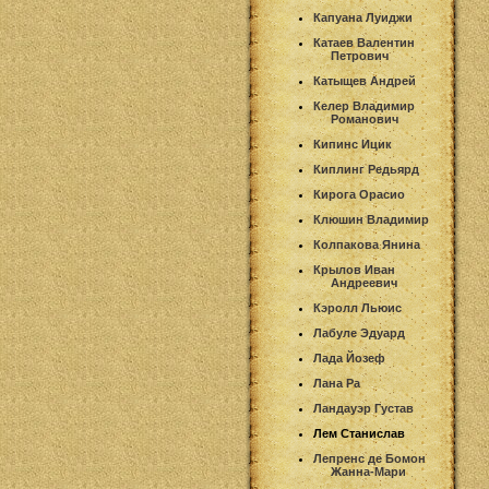
Капуана Луиджи
Катаев Валентин
Петрович
Катыщев Андрей
Келер Владимир
Романович
Кипинс Ицик
Киплинг Редьярд
Кирога Орасио
Клюшин Владимир
Колпакова Янина
Крылов Иван
Андреевич
Кэролл Льюис
Лабуле Эдуард
Лада Йозеф
Лана Ра
Ландауэр Густав
Лем Станислав
Лепренс де Бомон
Жанна-Мари