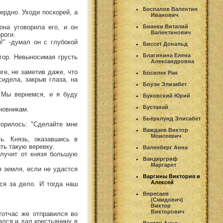
Беспалов Валентин
ердно. Уходи поскорей, а
Иванович
она уговорила его, и он
Бианки Виталий
Валентинович
роги.
!" -думал он с глубокой
Биссет Дональд
Благинина Елена
гор. Невыносимая грусть
Александровна
ге, не заметив даже, что
Босилек Ран
сидела, закрыв глаза, на
Боуэн Элизабет
. Мы вернемся, и я буду
Буковский Юрий
Бустанай
новникам.
Бьёрклунд Элисабет
орилось: "Сделайте мне
Важдаев Виктор
Моисеевич
ь. Князь, оказавшись в
ть такую веревку.
Валенберг Анна
олучит от князя большую
Вандергриф
Маргарет
я земля, если не удастся
Варгины Виктория и
Алексей
ься за дело. И тогда наш
Вересаев
(Смидович)
Виктор
Викторович
тотчас же отправился во
ался и дал крестьянину в