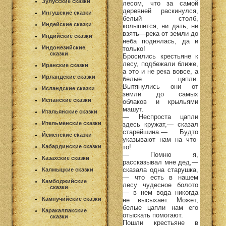
Зулусские сказки
лесом, что за самой
деревней раскинулся,
Ингушские сказки
белый столб,
Индейские сказки
колышется, ни дать, ни
взять—река от земли до
Индийские сказки
неба поднялась, да и
Индонезийские
только!
сказки
Бросились крестьяне к
лесу, подбежали ближе,
Иранские сказки
а это и не река вовсе, а
Ирландские сказки
белые цапли.
Вытянулись они от
Исландские сказки
земли до самых
Испанские сказки
облаков и крыльями
машут.
Итальянские сказки
— Неспроста цапли
Ительменские сказки
здесь кружат,— сказал
старейшина.— Будто
Йеменские сказки
указывают нам на что-
то!
Кабардинские сказки
— Помню я,
Казахские сказки
рассказывал мне дед,—
сказала одна старушка,
Калмыцкие сказки
— что есть в нашем
Камбоджийские
лесу чудесное болото
сказки
— в нем вода никогда
Кампучийские сказки
не высыхает. Может,
белые цапли нам его
Каракалпакские
отыскать помогают.
сказки
Пошли крестьяне в