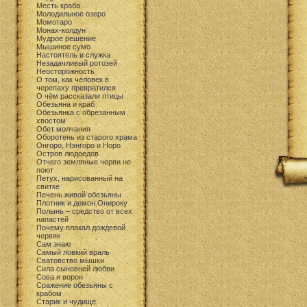
Месть краба
Молодильное озеро
Момотаро
Монах-колдун
Мудрое решение
Мышиное сумо
Настоятель и служка
Незадачливый ротозей
Неосторожность
О том, как человек в
черепаху превратился
О чём рассказали птицы
Обезьяна и краб
Обезьянка с обрезанным
хвостом
Обет молчания
Оборотень из старого храма
Онгоро, Нэнгоро и Норо
Остров людоедов
Отчего земляные черви не
поют
Петух, нарисованный на
свитке
Печень живой обезьяны
Плотник и демон Онироку
Полынь – средство от всех
напастей
Почему плакал дождевой
червяк
Сам знаю
Самый ловкий враль
Сватовство мышки
Сила сыновней любви
Сова и ворон
Сражение обезьяны с
крабом
Старик и чудище