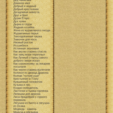
Дед Ханасака
Длинное имя
Добрый и жадный
Добрый крестьянин
Догадливая невеста
Друг и брат
Дурак Ётаро
Дух чумы
Дырка в сёдзи
Жадная хозяйка
Жена из журавлиного гнезда
Журавлиные перья
Заколдованная чашка
Замочек для носа
Ивовый росток
Иссумбоси
Истинная экономия
Как акула старика спасла
Как заяц море переплыл
Как Лунный старец самого
доброго зверя искал
Как сороконожку за лекарем
посылали
Как черти старика вылечили
Колокол из дворца Дракона
Колпак "чуткие уши"
Крестьянин и Тэнгу
Кувшинный человечек
Кузьма и лис
Кэндзо-победитель
Ласточки и тыква-горлянка
Лепешки для демона
Лиса-брадобрей с горного
перевала
Лягушка из Киото и лягушка
из Осака
Медведь - камень
Медуза и обезьяна