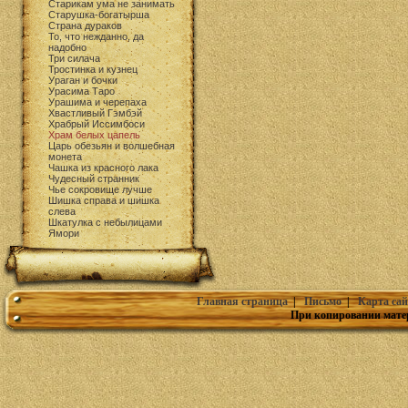
Старикам ума не занимать
Старушка-богатырша
Страна дураков
То, что нежданно, да
надобно
Три силача
Тростинка и кузнец
Ураган и бочки
Урасима Таро
Урашима и черепаха
Хвастливый Гэмбэй
Храбрый Иссимбоси
Храм белых цапель
Царь обезьян и волшебная
монета
Чашка из красного лака
Чудесный странник
Чье сокровище лучше
Шишка справа и шишка
слева
Шкатулка с небылицами
Ямори
Главная страница
|
Письмо
|
Карта сай
При копировании мате