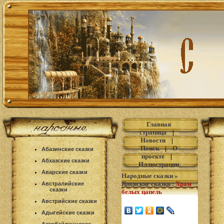
Главная
страница
|
Новости
|
Поиск
|
О
Абазинские сказки
проекте
|
Абхазские сказки
Иллюстрации
Аварские сказки
Народные сказки
»
Японские сказки
:
Храм
Австралийские
сказки
белых цапель
Австрийские сказки
Адыгейские сказки