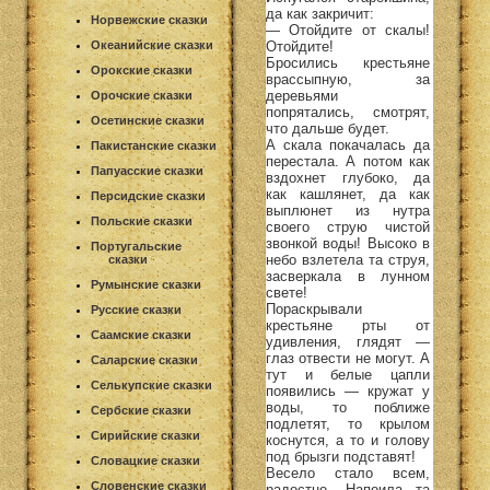
да как закричит:
Норвежские сказки
— Отойдите от скалы!
Отойдите!
Океанийские сказки
Бросились крестьяне
Орокские сказки
врассыпную, за
деревьями
Орочские сказки
попрятались, смотрят,
Осетинские сказки
что дальше будет.
А скала покачалась да
Пакистанские сказки
перестала. А потом как
Папуасские сказки
вздохнет глубоко, да
как кашлянет, да как
Персидские сказки
выплюнет из нутра
Польские сказки
своего струю чистой
звонкой воды! Высоко в
Португальские
небо взлетела та струя,
сказки
засверкала в лунном
Румынские сказки
свете!
Пораскрывали
Русские сказки
крестьяне рты от
Саамские сказки
удивления, глядят —
глаз отвести не могут. А
Саларские сказки
тут и белые цапли
Селькупские сказки
появились — кружат у
воды, то поближе
Сербские сказки
подлетят, то крылом
Сирийские сказки
коснутся, а то и голову
под брызги подставят!
Словацкие сказки
Весело стало всем,
Словенские сказки
радостно. Напоила та