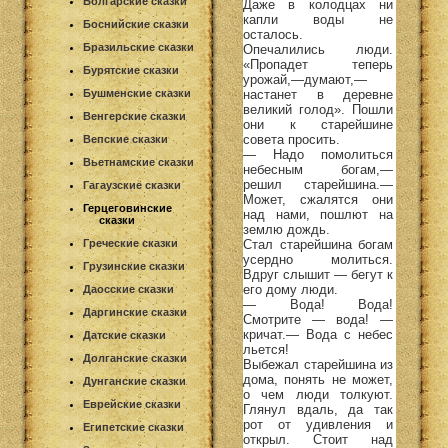
Болгарские сказки
Даже в колодцах ни
капли воды не
Боснийские сказки
осталось.
Бразильские сказки
Опечалились люди.
«Пропадет теперь
Бурятские сказки
урожай,—думают,—
настанет в деревне
Бушменские сказки
великий голод». Пошли
Венгерские сказки
они к старейшине
совета просить.
Вепские сказки
— Надо помолиться
Вьетнамские сказки
небесным богам,—
решил старейшина.—
Гагаузские сказки
Может, сжалятся они
Герцеговинские
над нами, пошлют на
сказки
землю дождь.
Стал старейшина богам
Греческие сказки
усердно молиться.
Грузинские сказки
Вдруг слышит — бегут к
его дому люди.
Даосские сказки
— Вода! Вода!
Даргинские сказки
Смотрите — вода! —
кричат.— Вода с небес
Датские сказки
льется!
Долганские сказки
Выбежал старейшина из
дома, понять не может,
Дунганские сказки
о чем люди толкуют.
Еврейские сказки
Глянул вдаль, да так
рот от удивления и
Египетские сказки
открыл. Стоит над