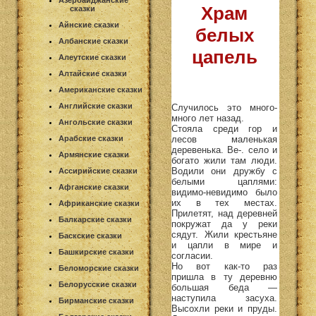
Азербайджанские
Храм
сказки
Айнские сказки
белых
Албанские сказки
цапель
Алеутские сказки
Алтайские сказки
Американские сказки
Английские сказки
Случилось это много-
много лет назад.
Ангольские сказки
Стояла среди гор и
лесов маленькая
Арабские сказки
деревенька. Ве-. село и
Армянские сказки
богато жили там люди.
Водили они дружбу с
Ассирийские сказки
белыми цаплями:
Афганские сказки
видимо-невидимо было
их в тех местах.
Африканские сказки
Прилетят, над деревней
Балкарские сказки
покружат да у реки
сядут. Жили крестьяне
Баскские сказки
и цапли в мире и
Башкирские сказки
согласии.
Но вот как-то раз
Беломорские сказки
пришла в ту деревню
Белорусские сказки
большая беда —
наступила засуха.
Бирманские сказки
Высохли реки и пруды.