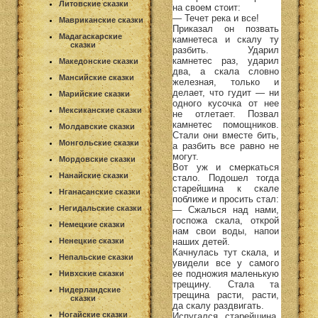
Литовские сказки
на своем стоит:
— Течет река и все!
Мавриканские сказки
Приказал он позвать
Мадагаскарские
камнетеса и скалу ту
сказки
разбить. Ударил
камнетес раз, ударил
Македонские сказки
два, а скала словно
Мансийские сказки
железная, только и
делает, что гудит — ни
Марийские сказки
одного кусочка от нее
Мексиканские сказки
не отлетает. Позвал
камнетес помощников.
Молдавские сказки
Стали они вместе бить,
Монгольские сказки
а разбить все равно не
могут.
Мордовские сказки
Вот уж и смеркаться
Нанайские сказки
стало. Подошел тогда
старейшина к скале
Нганасанские сказки
поближе и просить стал:
Негидальские сказки
— Сжалься над нами,
госпожа скала, открой
Немецкие сказки
нам свои воды, напои
наших детей.
Ненецкие сказки
Качнулась тут скала, и
Непальские сказки
увидели все у самого
ее подножия маленькую
Нивхские сказки
трещину. Стала та
Нидерландские
трещина расти, расти,
сказки
да скалу раздвигать.
Ногайские сказки
Испугался старейшина,