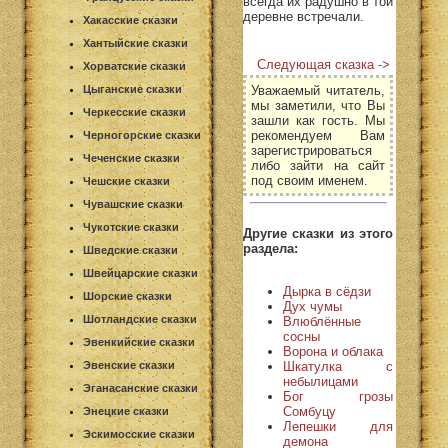
всегда их радушно в той
деревне встречали.
Хакасские сказки
Хантыйские сказки
Следующая сказка ->
Хорватские сказки
Уважаемый читатель,
Цыганские сказки
мы заметили, что Вы
Черкесские сказки
зашли как гость. Мы
рекомендуем Вам
Черногорские сказки
зарегистрироваться
Чеченские сказки
либо зайти на сайт
под своим именем.
Чешские сказки
Чувашские сказки
Чукотские сказки
Другие сказки из этого
раздела:
Шведские сказки
Швейцарские сказки
Дырка в сёдзи
Шорские сказки
Дух чумы
Шотландские сказки
Влюблённые
сосны
Эвенкийские сказки
Ворона и облака
Шкатулка с
Эвенские сказки
небылицами
Эганасанские сказки
Бог грозы
Сомбуцу
Энецкие сказки
Лепешки для
Эскимосские сказки
демона