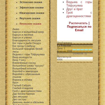
Ведьма с горы
Эстонские сказки
Тёфукуяма
Эфиопские сказки
Друг и брат
Гроб с
Юкагирские сказки
драгоценностями
Якутские сказки
Распечатать
|
Японские сказки
Подписаться по
Акико
Email
Барсук и волшебный веер
Барсук и лисёнок
Барсук и улитка
Благодарность лягушки
Опубликовал:
Бог горы и рыба Окодзэ
La Princesse
|
Бог грозы Сомбуцу
Дата: 1
Большой праздник белой
февраля 2009
лисы
(голосов: 0)
|
Ведьма с горы Тёфукуяма
Просмотров:
Веер молодости
4906
Веер Тэнгу
Влюблённые сосны
Волшебное слово "кусукэ"
Волшебный котелок
Воробей и зимородок
Воробей с обрезанным
языком
Ворона и облака
Врун
Глупый Сабуро
Гомбей-птицелов
Гроб с драгоценностями
Дар богини Каннон
Две лягушки
Две сестры
Девочка, вьюн и обезьяна