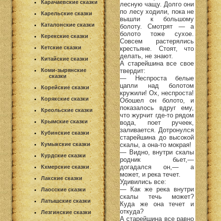
Карачаевские сказки
лесную чащу. Долго они
по лесу ходили, пока не
Карельские сказки
вышли к большому
Каталонские сказки
болоту. Смотрят — а
болото тоже сухое.
Керекские сказки
Совсем растерялись
Кетские сказки
крестьяне. Стоят, что
делать, не знают.
Китайские сказки
А старейшина все свое
твердит:
Коми-зырянские
сказки
— Неспроста белые
цапли над болотом
Корейские сказки
кружили! Ох, неспроста!
Корякские сказки
Обошел он болото, и
показалось вдруг ему,
Креольские сказки
что журчит где-то рядом
Крымские сказки
вода, поет ручеек,
заливается. Дотронулся
Кубинские сказки
старейшина до высокой
скалы, а она-то мокрая!
Кумыкские сказки
— Видно, внутри скалы
Курдские сказки
родник бьет,—
догадался он,— а
Кхмерские сказки
может, и река течет.
Лакские сказки
Удивились все:
— Как же река внутри
Лаосские сказки
скалы течь может?
Латышские сказки
Куда же она течет и
откуда?
Лезгинские сказки
А старейшина все равно