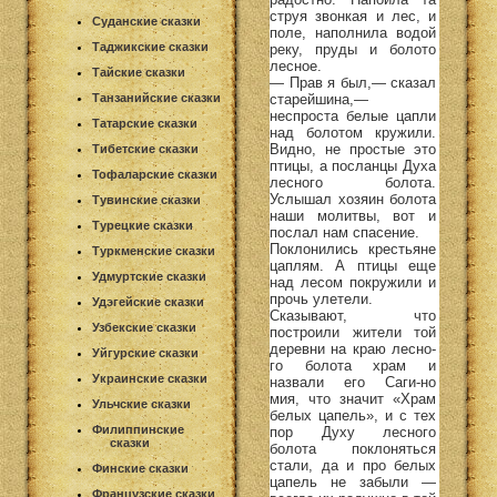
струя звонкая и лес, и
Суданские сказки
поле, наполнила водой
Таджикские сказки
реку, пруды и болото
лесное.
Тайские сказки
— Прав я был,— сказал
старейшина,—
Танзанийские сказки
неспроста белые цапли
Татарские сказки
над болотом кружили.
Видно, не простые это
Тибетские сказки
птицы, а посланцы Духа
Тофаларские сказки
лесного болота.
Услышал хозяин болота
Тувинские сказки
наши молитвы, вот и
Турецкие сказки
послал нам спасение.
Поклонились крестьяне
Туркменские сказки
цаплям. А птицы еще
Удмуртские сказки
над лесом покружили и
прочь улетели.
Удэгейские сказки
Сказывают, что
Узбекские сказки
построили жители той
деревни на краю лесно-
Уйгурские сказки
го болота храм и
Украинские сказки
назвали его Саги-но
мия, что значит «Храм
Ульчские сказки
белых цапель», и с тех
Филиппинские
пор Духу лесного
сказки
болота поклоняться
стали, да и про белых
Финские сказки
цапель не забыли —
Французские сказки